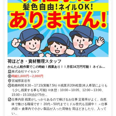
荷ほどき・資材整理スタッフ
かんたん軽作業でこの時給！残業あり！！月収34万円可能！ ネイル
OK！髪色自由！土日祝休み
株式会社マイセルフ
時給1,600円～2,000円
宮城県富谷市
勤務時間 8:30～17:15(実働7.5h) ※残業月20h程度(本人希望によりも
う少し残業する事も可能) ※休憩：10:00～10:05、12:00～13:00、
15:00～15:10(合計75分...
仕事内容 残業がしっかりあるので稼げるお仕事 定着率がよく、自然
体で働ける職場です！ 20代～50代までミドル世代も活躍中！ ＜仕事
内容＞ 倉庫内で小さい製品が入った荷物を 荷ほどきしたり、入って
い...