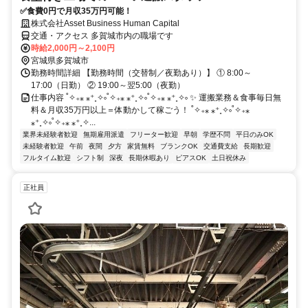
✅食費0円で月収35万円可能！
株式会社Asset Business Human Capital
交通・アクセス 多賀城市内の職場です
時給2,000円～2,100円
宮城県多賀城市
勤務時間詳細 【勤務時間（交替制／夜勤あり）】 ① 8:00～
17:00（日勤） ② 19:00～翌5:00（夜勤）
仕事内容 ˚✧₊⁎ ⁎⁺˳✧༚˚✧₊⁎ ⁎⁺˳✧༚˚✧₊⁎ ⁎⁺˳✧༚ ✨ 運搬業務＆食事毎日無
料＆月収35万円以上＝体動かして稼ごう！ ˚✧₊⁎ ⁎⁺˳✧༚˚✧₊⁎
⁎⁺˳✧༚˚✧₊⁎ ⁎⁺˳✧...
業界未経験者歓迎
無期雇用派遣
フリーター歓迎
早朝
学歴不問
平日のみOK
未経験者歓迎
午前
夜間
夕方
家賃無料
ブランクOK
交通費支給
長期歓迎
フルタイム歓迎
シフト制
深夜
長期休暇あり
ピアスOK
土日祝休み
正社員