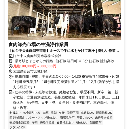
食肉卸売市場の牛洗浄作業員
【仙台中央食肉卸売市場】ホースで牛に水をかけて洗浄｜難しい作業な
し│転勤なし｜土日祝休み│食に関わる安定業界
仙台中央食肉卸売市場株式会社
- 最寄駅とそこからの距離 - 仙石線 福田町 車 3分 仙石線 陸前高砂 車
3分 仙石線 小鶴新田 車 6分 国道45号線福田橋近く、車通勤可
月給180,000円～300,000円
宮城県仙台市宮城野区
- 勤務時間 - 昼間、平日のみOK 6:00～14:30 ※実働7時間30分・休憩
1時間 ※残業月5～10時間程度 ※繁忙期／11月～12月 (残業が少し増
える程度です)
- 仕事の特徴 - 未経験者歓迎、経験者歓迎、学歴不問、新卒・第二新
卒歓迎、交通費別途支給、長期勤務歓迎、年間休日110日以上、土日
祝休み、朝/午前、日中・昼、食事付・食事補助有、車通勤可、研
修・教育...
制服あり
飲食割引あり
急募
早朝
午後
学歴不問
車通勤OK
即日勤務OK
固定時間制
スタートアップ研修あり
職場見学可
平日のみOK
未経験者歓迎
交通費全額支給
午前
経験者歓迎
食費補助あり
研修あり
制服貸与
ブランクOK