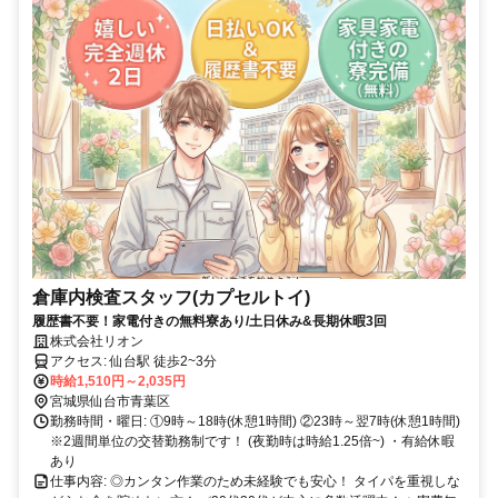
倉庫内検査スタッフ(カプセルトイ)
履歴書不要！家電付きの無料寮あり/土日休み&長期休暇3回
株式会社リオン
アクセス: 仙台駅 徒歩2~3分
時給1,510円～2,035円
宮城県仙台市青葉区
勤務時間・曜日: ①9時～18時(休憩1時間) ②23時～翌7時(休憩1時間)
※2週間単位の交替勤務制です！ (夜勤時は時給1.25倍~) ・有給休暇
あり
仕事内容: ◎カンタン作業のため未経験でも安心！ タイパを重視しな