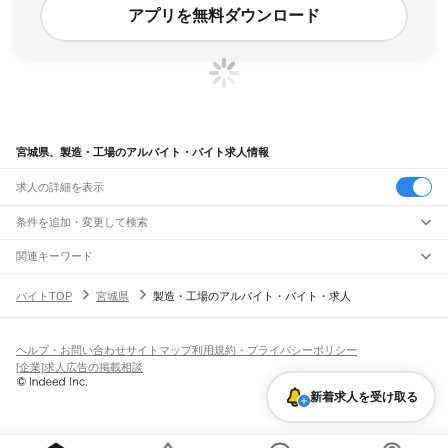
アプリを無料ダウンロード
宮城県、製造・工場のアルバイト・バイト求人情報
求人の詳細を表示
条件を追加・変更して検索
市区町村を追加・変更
関連キーワード
宮城県 製造・工場 製造工場
宮城県 製造工場
宮城県 製造業
宮城県 製作所
宮城県
駅を追加・変更
バイトTOP
宮城県
製造・工場のアルバイト・バイト・求人
宮城県 製造・工場 派遣
宮城県
すべて
仙台市
すべて
職種を追加・変更
JR東北本線(黒磯～利府・盛岡)
青葉区
宮城野区
若林区
太白区
泉区
越河駅
白石駅
東白石駅
北白川駅
大河原駅
船岡駅
槻木駅
岩沼駅
館腰駅
名取駅
飲食・フードサービス
ヘルプ・お問い合わせ
サイトマップ
利用規約・プライバシーポリシー
石巻市
塩竈市
気仙沼市
白石市
名取市
角田市
多賀城市
岩沼市
登米市
栗原市
特徴を追加・変更
南仙台駅
太子堂駅
長町駅
仙台駅
東仙台駅
岩切駅
新利府駅
利府駅
陸前山王駅
飲食・フードサービス
すべて
[企業]求人広告の掲載相談
東松島市
大崎市
富谷市
刈田郡
柴田郡
伊具郡
亘理郡
宮城郡
黒川郡
加美郡
遠田郡
国府多賀城駅
塩釜駅
松島駅
愛宕駅
品井沼駅
鹿島台駅
松山町駅
小牛田駅
田尻駅
ホールスタッフ
キッチンスタッフ
皿洗い・洗い場
精肉・鮮魚加工
給食調理
人気
牡鹿郡
本吉郡
瀬峰駅
梅ケ沢駅
新田駅
石越駅
有壁駅
雇用形態を追加・変更
新着求人を受け取る
パン屋（ベーカリー）
フードカウンター販売員
バー（BAR）・バーテンダー
日払いOK
高校生歓迎
学生歓迎
深夜の仕事
髪型・髪色自由
ひげOK
ネイルOK
飲食店補助（開店・閉店準備）
飲食店（店長・マネージャー）
ピアスOK
アルバイト・パート
履歴書不要
オープニングスタッフ
留学生・外国人活躍中
ドラゴンレール大船渡線
都道府県を変更
営業・販売
勤務期間
正社員
気仙沼駅