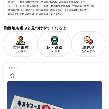
制服あり
業界未経験者歓迎
土日祝のみOK
資格取得支援あり
長期
フリーター歓迎
社会保険あり
産休・育休取得実績あり
大量募集
学歴不問
車通勤OK
即日勤務OK
固定時間制
職場見学可
平日のみOK
転勤なし
経験不問
未経験者歓迎
経験者歓迎
ネイルOK
勤務地も選ぶと見つけやすくなるよ
市区町村
駅・路線
現在地
から選ぶ
から選ぶ
を設定する
正社員