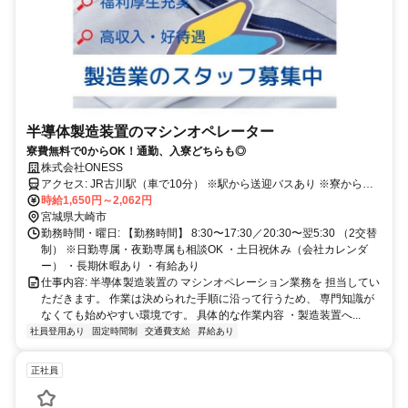
半導体製造装置のマシンオペレーター
寮費無料で0からOK！通勤、入寮どちらも◎
株式会社ONESS
アクセス: JR古川駅（車で10分） ※駅から送迎バスあり ※寮から無
料送迎あり ※自転車・バイク・自動車通勤OK
時給1,650円～2,062円
宮城県大崎市
勤務時間・曜日: 【勤務時間】 8:30〜17:30／20:30〜翌5:30 （2交替
制） ※日勤専属・夜勤専属も相談OK ・土日祝休み（会社カレンダ
ー） ・長期休暇あり ・有給あり
仕事内容: 半導体製造装置の マシンオペレーション業務を 担当してい
ただきます。 作業は決められた手順に沿って行うため、 専門知識が
なくても始めやすい環境です。 具体的な作業内容 ・製造装置へ...
社員登用あり
固定時間制
交通費支給
昇給あり
正社員