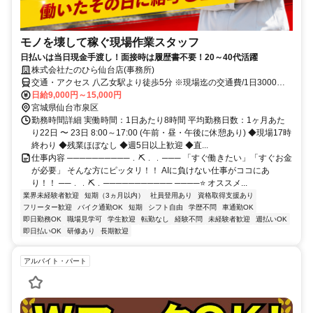
モノを壊して稼ぐ現場作業スタッフ
日払いは当日現金手渡し！面接時は履歴書不要！20～40代活躍
株式会社たのひら仙台店(事務所)
交通・アクセス 八乙女駅より徒歩5分 ※現場迄の交通費/1日3000円
迄支給
日給9,000円～15,000円
宮城県仙台市泉区
勤務時間詳細 実働時間：1日あたり8時間 平均勤務日数：1ヶ月あた
り22日 〜 23日 8:00～17:00 (午前・昼・午後に休憩あり) ◆現場17時
終わり ◆残業ほぼなし ◆週5日以上歓迎 ◆直...
仕事内容 ──────────﹒⛏﹒﹒─── 「すぐ働きたい」「すぐお金
が必要」 そんな方にピッタリ！！ AIに負けない仕事がココにあ
り！！ ──﹒﹒⛏﹒─────────── ────⭐ オススメ...
業界未経験者歓迎
短期（3ヵ月以内）
社員登用あり
資格取得支援あり
フリーター歓迎
バイク通勤OK
短期
シフト自由
学歴不問
車通勤OK
即日勤務OK
職場見学可
学生歓迎
転勤なし
経験不問
未経験者歓迎
週払いOK
即日払いOK
研修あり
長期歓迎
アルバイト・パート