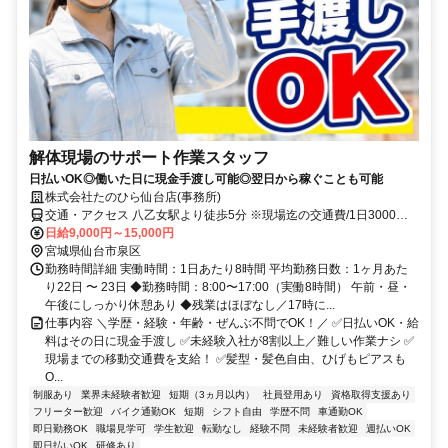
解体現場のサポート作業スタッフ
日払いOK◎働いた日に現金手渡し可能◎翌日から稼ぐことも可能
株式会社たのひら仙台店(事務所)
交通・アクセス 八乙女駅より徒歩5分 ※現場迄の交通費/1日3000円
迄支給
日給9,000円～15,000円
宮城県仙台市泉区
勤務時間詳細 実働時間：1日あたり8時間 平均勤務日数：1ヶ月あた
り22日 〜 23日 ◆勤務時間：8:00〜17:00（実働8時間） 午前・昼・
午後にしっかり休憩あり ◆残業はほぼなし／17時に...
仕事内容 ＼学歴・経験・年齢・ぜんぶ不問でOK！／ ✅日払いOK・給
料はその日に現金手渡し ✅未経験入社が8割以上／難しい作業ナシ ✅
現場までの移動交通費を支給！ ✅髪型・髪色自由、ひげもピアスも
O...
制服あり
業界未経験者歓迎
短期（3ヵ月以内）
社員登用あり
資格取得支援あり
フリーター歓迎
バイク通勤OK
短期
シフト自由
学歴不問
車通勤OK
即日勤務OK
職場見学可
学生歓迎
転勤なし
経験不問
未経験者歓迎
週払いOK
即日払いOK
研修あり