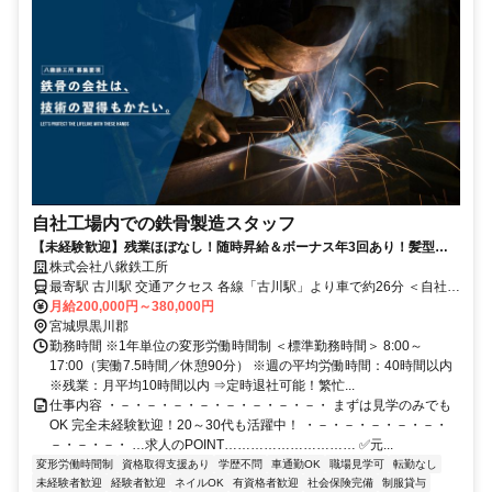
自社工場内での鉄骨製造スタッフ
【未経験歓迎】残業ほぼなし！随時昇給＆ボーナス年3回あり！髪型・
髪色自由〇
株式会社八鍬鉄工所
最寄駅 古川駅 交通アクセス 各線「古川駅」より車で約26分 ＜自社工
月給200,000円～380,000円
場内勤務です！＞ ●車通勤OK ●駐車場完備 ●出張・転勤なし！
宮城県黒川郡
勤務時間 ※1年単位の変形労働時間制 ＜標準勤務時間＞ 8:00～
17:00（実働7.5時間／休憩90分） ※週の平均労働時間：40時間以内
※残業：月平均10時間以内 ⇒定時退社可能！繁忙...
仕事内容 ・－・－・－・－・－・－・－・－・ まずは見学のみでも
OK 完全未経験歓迎！20～30代も活躍中！ ・－・－・－・－・－・
－・－・－・ …求人のPOINT………………………… ✅元...
変形労働時間制
資格取得支援あり
学歴不問
車通勤OK
職場見学可
転勤なし
未経験者歓迎
経験者歓迎
ネイルOK
有資格者歓迎
社会保険完備
制服貸与