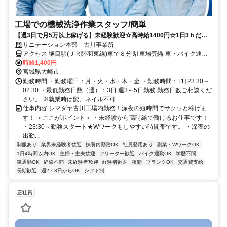
工場での機械洗浄作業スタッフ/簡単
【週3日で月5万以上稼げる】未経験歓迎☆高時給1400円☆1日3ｈだ
け！週3日～OK◎
サニテーション本部 古川事業所
アクセス 塚目駅(ＪＲ陸羽東線)車で８分 駐車場完備 車・バイク通勤
可 最寄り駅：塚目駅(ＪＲ陸羽東線),古川駅(ＪＲ陸羽東線),古川駅(Ｊ
時給1,400円
Ｒ東北新幹線)
宮城県大崎市
勤務時間 ・勤務曜日：月・火・水・木・金 ・勤務時間： [1] 23:30～
02:30 ・最低勤務日数（週）：3日 週3～5日勤務 勤務日数ご相談くだ
さい。 ※就業時は髭、ネイル不可
仕事内容 シマダヤ古川工場内勤務！深夜の短時間でサクッと稼げま
す！ ＜ここがポイント＞ ・未経験から高時給で働けるお仕事です！
・23:30～勤務スタート★Wワークもしやすい時間帯です。 ・深夜の
出勤...
制服あり
業界未経験者歓迎
扶養内勤務OK
社員登用あり
副業・WワークOK
1日4時間以内OK
主婦・主夫歓迎
フリーター歓迎
バイク通勤OK
学歴不問
車通勤OK
経験不問
未経験者歓迎
経験者歓迎
夜間
ブランクOK
交通費支給
長期歓迎
週2・3日からOK
シフト制
正社員