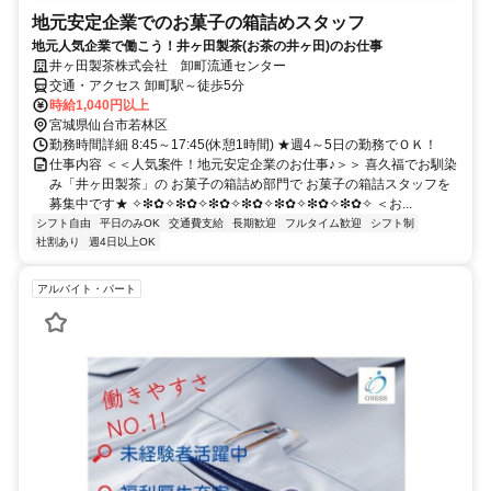
地元安定企業でのお菓子の箱詰めスタッフ
地元人気企業で働こう！井ヶ田製茶(お茶の井ヶ田)のお仕事
井ヶ田製茶株式会社 卸町流通センター
交通・アクセス 卸町駅～徒歩5分
時給1,040円以上
宮城県仙台市若林区
勤務時間詳細 8:45～17:45(休憩1時間) ★週4～5日の勤務でＯＫ！
仕事内容 ＜＜人気案件！地元安定企業のお仕事♪＞＞ 喜久福でお馴染
み「井ヶ田製茶」の お菓子の箱詰め部門で お菓子の箱詰スタッフを
募集中です★ ✧❇✿✧❇✿✧❇✿✧❇✿✧❇✿✧❇✿✧❇✿✧ ＜お...
シフト自由
平日のみOK
交通費支給
長期歓迎
フルタイム歓迎
シフト制
社割あり
週4日以上OK
アルバイト・パート