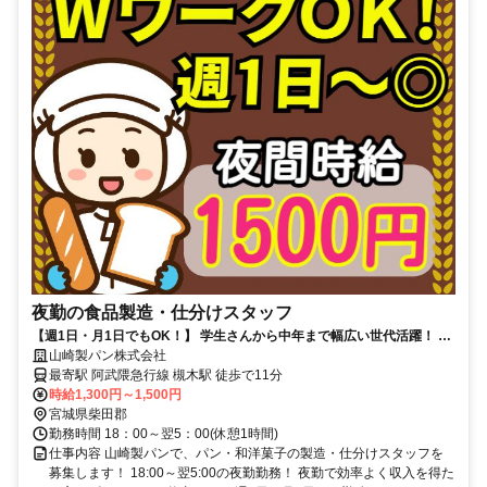
夜勤の食品製造・仕分けスタッフ
【週1日・月1日でもOK！】 学生さんから中年まで幅広い世代活躍！ W
ワークにもピッタリ！
山崎製パン株式会社
最寄駅 阿武隈急行線 槻木駅 徒歩で11分
時給1,300円～1,500円
宮城県柴田郡
勤務時間 18：00～翌5：00(休憩1時間)
仕事内容 山崎製パンで、パン・和洋菓子の製造・仕分けスタッフを
募集します！ 18:00～翌5:00の夜勤勤務！ 夜勤で効率よく収入を得た