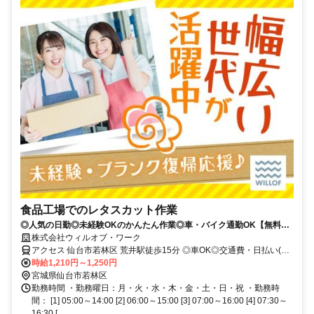
食品工場でのレタスカット作業
◎人気の日勤◎未経験OKのかんたん作業◎車・バイク通勤OK【無料駐
車場完備】
株式会社ウィルオブ・ワーク
アクセス 仙台市若林区 荒井駅徒歩15分 ◎車OK◎交通費・日払い(規
定)◎当月中・翌月入社大歓迎♪
時給1,210円～1,250円
宮城県仙台市若林区
勤務時間 ・勤務曜日：月・火・水・木・金・土・日・祝 ・勤務時
間： [1] 05:00～14:00 [2] 06:00～15:00 [3] 07:00～16:00 [4] 07:30～
16:30 [...