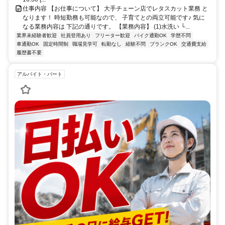
仕事内容 【お仕事について】 大手チェーン店でレタスカット業務 と
なります！ 時短勤務も可能なので、 子育てとの両立可能です♪ 気に
なる業務内容は 下記の通りです。 【業務内容】 (1)水洗い └...
業界未経験者歓迎
社員登用あり
フリーター歓迎
バイク通勤OK
学歴不問
車通勤OK
固定時間制
職場見学可
転勤なし
経験不問
ブランクOK
交通費支給
履歴書不要
アルバイト・パート