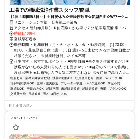
工場での機械洗浄作業スタッフ/簡単
【1日４時間週3日～】土日祝休み☆未経験歓迎☆髪型自由☆Wワーク◎
車通勤◎簡単☆Umios内勤務深夜機械洗浄
サニテーション本部 石巻第二事業所
アクセス 陸前赤井駅(ＪＲ仙石線）から車で７分 駐車場完備 車・バイ
ク通勤可最寄り駅：陸前赤井駅(ＪＲ仙石線),石巻あゆみ野駅(ＪＲ仙
時給1,400円
石線),蛇田駅(ＪＲ仙石線)
宮城県石巻市
勤務時間 ・勤務曜日：月・火・水・木・金 ・勤務時間： [1] 23:00～
03:00 ・最低勤務日数（週）：3日 週3～5日出勤できる方 勤務日数ご
相談ください。 ※就業時は髭、ネイル不可
仕事内容 ＜おすすめポイント＞ ■髪型自由 ■モクモク作業するだけ ■
接客がないため人見知りの人でも働きやすい ■自分のペースで作業に
没頭出来る ■工場内なので天気に左右されない 深夜時給で高収入☆...
制服あり
業界未経験者歓迎
扶養内勤務OK
社員登用あり
副業・WワークOK
1日4時間以内OK
主婦・主夫歓迎
フリーター歓迎
バイク通勤OK
学歴不問
車通勤OK
平日のみOK
経験不問
未経験者歓迎
経験者歓迎
夜間
ブランクOK
交通費支給
長期歓迎
週2・3日からOK
同じ企業の求人
アルバイト・パート