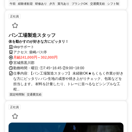
午前
経験者歓迎
研修あり
夕方
賞与あり
ブランクOK
交通費支給
シフト制
正社員
パン工場製造スタッフ
体を動かすのが好きな方にピッタリ！
stepサポート
アクセス: 柴崎バス停
月給241,000円～302,000円
宮城県黒川郡
勤務時間・曜日: ①7:45~16:45 ②9:00~18:00
仕事内容: 【パン工場製造スタッフ】 未経験OK★もくもく作業が好き
な方にピッタリ♪ パン生地の成形や焼き上がりチェック、包装などを
担当します。 材料を計量したり、トレーに並べるなどシンプルな工
程...
固定時間制
交通費支給
正社員