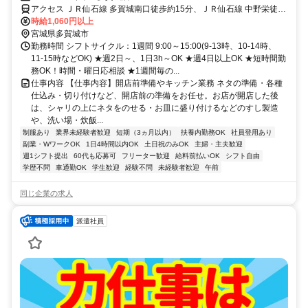
アクセス ＪＲ仙石線 多賀城南口徒歩約15分、ＪＲ仙石線 中野栄徒歩
約28分、ＪＲ仙石線 下馬徒歩約35分
時給1,060円以上
宮城県多賀城市
勤務時間 シフトサイクル：1週間 9:00～15:00(9-13時、10-14時、
11-15時などOK) ★週2日～、1日3h～OK ★週4日以上OK ★短時間勤
務OK！時間・曜日応相談 ★1週間毎の...
仕事内容 【仕事内容】開店前準備やキッチン業務 ネタの準備・各種
仕込み・切り付けなど、開店前の準備をお任せ。お店が開店した後
は、シャリの上にネタをのせる・お皿に盛り付けるなどのすし製造
や、洗い場・炊飯...
制服あり
業界未経験者歓迎
短期（3ヵ月以内）
扶養内勤務OK
社員登用あり
副業・WワークOK
1日4時間以内OK
土日祝のみOK
主婦・主夫歓迎
週1シフト提出
60代も応募可
フリーター歓迎
給料前払いOK
シフト自由
学歴不問
車通勤OK
学生歓迎
経験不問
未経験者歓迎
午前
同じ企業の求人
派遣社員