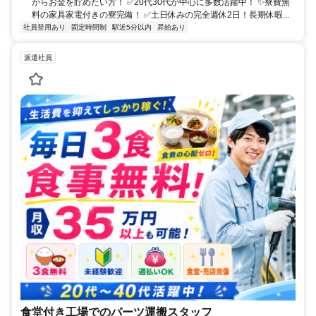
がらお金を貯めたい方！ ✅20代30代が中心に多数活躍中！ ✨寮費無
料の家具家電付きの寮完備！ ✅土日休みの完全週休2日！長期休暇...
社員登用あり
固定時間制
駅近5分以内
昇給あり
派遣社員
食堂付き工場でのパーツ運搬スタッフ