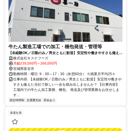
牛たん製造工場での加工・梱包発送・管理等
【未経験OK／日勤のみ／男女ともに歓迎】安定性や働きやすさも備えた
当社で新しい一歩を踏み出しませんか？
株式会社キスケフーズ
月給239,500円～266,000円
宮城県富谷市
勤務時間・曜日: 9：00～17：30（休憩60分） ※残業月平均25ｈ
仕事内容: 【未経験OK／日勤のみ／男女ともに歓迎】安定性や働きや
すさも備えた当社で新しい一歩を踏み出しませんか？ 【仕事内容】
工場内での牛たん加工業務、梱包、 発送及び管理業務をお任せしま
す...
固定時間制
交通費支給
昇給あり
派遣社員