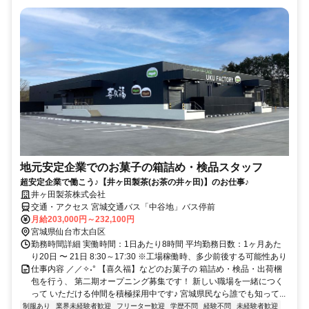
地元安定企業でのお菓子の箱詰め・検品スタッフ
超安定企業で働こう♪【井ヶ田製茶(お茶の井ヶ田)】のお仕事♪
井ヶ田製茶株式会社
交通・アクセス 宮城交通バス「中谷地」バス停前
月給203,000円～232,100円
宮城県仙台市太白区
勤務時間詳細 実働時間：1日あたり8時間 平均勤務日数：1ヶ月あた
り20日 〜 21日 8:30～17:30 ※工場稼働時、多少前後する可能性あり
仕事内容 ／／✧˖° 【喜久福】などのお菓子の 箱詰め・検品・出荷梱
包を行う、 第二期オープニング募集です！ 新しい職場を一緒につく
って いただける仲間を積極採用中です♪ 宮城県民なら誰でも知って...
制服あり
業界未経験者歓迎
フリーター歓迎
学歴不問
経験不問
未経験者歓迎