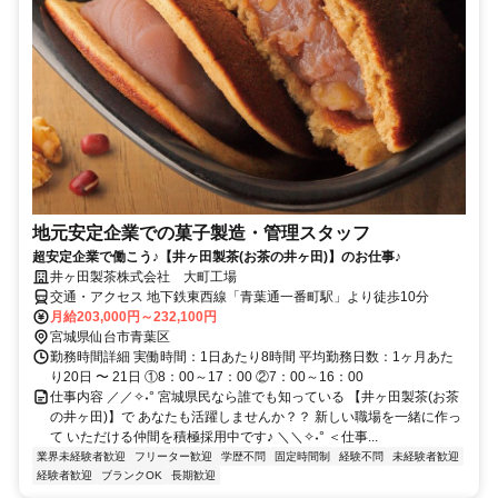
地元安定企業での菓子製造・管理スタッフ
超安定企業で働こう♪【井ヶ田製茶(お茶の井ヶ田)】のお仕事♪
井ヶ田製茶株式会社 大町工場
交通・アクセス 地下鉄東西線「青葉通一番町駅」より徒歩10分
月給203,000円～232,100円
宮城県仙台市青葉区
勤務時間詳細 実働時間：1日あたり8時間 平均勤務日数：1ヶ月あた
り20日 〜 21日 ①8：00～17：00 ②7：00～16：00
仕事内容 ／／✧˖° 宮城県民なら誰でも知っている 【井ヶ田製茶(お茶
の井ヶ田)】で あなたも活躍しませんか？？ 新しい職場を一緒に作っ
て いただける仲間を積極採用中です♪ ＼＼✧˖° ＜仕事...
業界未経験者歓迎
フリーター歓迎
学歴不問
固定時間制
経験不問
未経験者歓迎
経験者歓迎
ブランクOK
長期歓迎