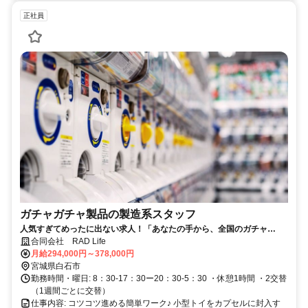
正社員
ガチャガチャ製品の製造系スタッフ
人気すぎてめったに出ない求人！「あなたの手から、全国のガチャ
へ。」
合同会社 RAD Life
月給294,000円～378,000円
宮城県白石市
勤務時間・曜日: 8：30-17：30ー20：30-5：30 ・休憩1時間 ・2交替
（1週間ごとに交替）
仕事内容: コツコツ進める簡単ワーク♪ 小型トイをカプセルに封入す