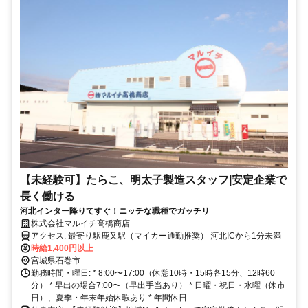
【未経験可】たらこ、明太子製造スタッフ|安定企業で
長く働ける
河北インター降りてすぐ！ニッチな職種でガッチリ
株式会社マルイチ高橋商店
アクセス: 最寄り駅鹿又駅（マイカー通勤推奨） 河北ICから1分未満
時給1,400円以上
宮城県石巻市
勤務時間・曜日: * 8:00〜17:00（休憩10時・15時各15分、12時60
分） * 早出の場合7:00〜（早出手当あり） * 日曜・祝日・水曜（休市
日）、夏季・年末年始休暇あり * 年間休日...