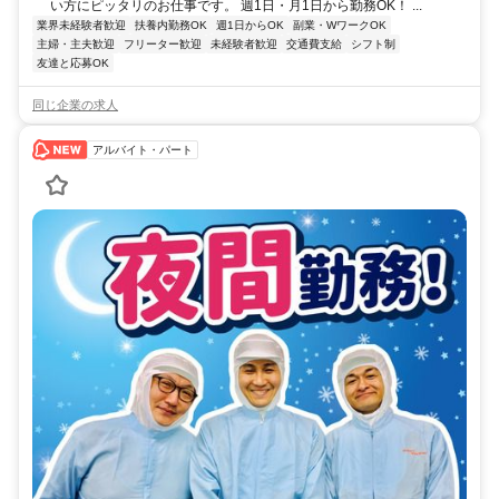
い方にピッタリのお仕事です。 週1日・月1日から勤務OK！ ...
業界未経験者歓迎
扶養内勤務OK
週1日からOK
副業・WワークOK
主婦・主夫歓迎
フリーター歓迎
未経験者歓迎
交通費支給
シフト制
友達と応募OK
同じ企業の求人
アルバイト・パート