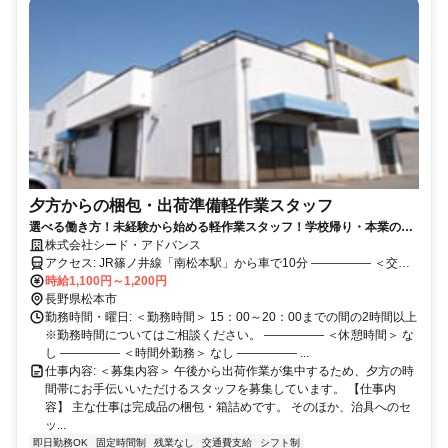
夕方からの梱包・出荷準備軽作業スタッフ
選べる働き方！未経験から始める軽作業スタッフ！学校帰り・本業のあ
とにサクッとプラス収入！夕方だけ・1日2時間からOK！ 時給1,100～
株式会社シード・アドバンス
1,200円／週3日～OK／Wワーク・学生・主婦(主夫)さん大歓迎！
アクセス: JR篠ノ井線「南松本駅」から車で10分 ――――― ＜交通
時給1,100円～1,200円
手段＞ 車通勤 可 ※駐車場完備（無料） ―――――
長野県松本市
勤務時間・曜日: ＜勤務時間＞ 15：00～20：00までの間の2時間以上
※勤務時間についてはご相談ください。 ――――― ＜休憩時間＞ な
し ――――― ＜時間外勤務＞ なし ――――― ...
仕事内容: ＜募集内容＞ 午後から出荷作業が集中するため、夕方の時
間帯にお手伝いいただけるスタッフを募集しています。 【仕事内
容】 主な仕事は完成品の梱包・箱詰めです。 そのほか、治具へのセ
ッ...
即日勤務OK
固定時間制
残業なし
交通費支給
シフト制