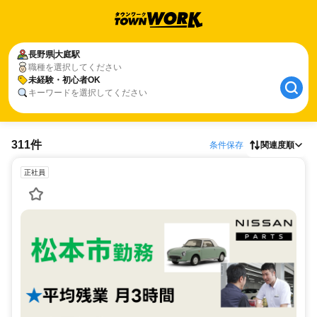
長野県
大庭駅
職種を選択してください
未経験・初心者OK
キーワードを選択してください
311件
条件保存
関連度順
正社員