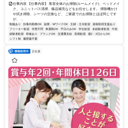
仕事内容 【仕事内容】 客室全体のお掃除(ルームメイク)、ベッドメイ
ク、 ユニットバス清掃、備品補充などをお任せします。 掃除機かけ
や拭き掃除、シーツの交換など、 ご家庭でのお掃除とほぼ同じです
が、 ...
制服あり
扶養内勤務OK
副業・WワークOK
主婦・主夫歓迎
資格取得支援あり
フリーター歓迎
学歴不問
車通勤OK
平日のみOK
学生歓迎
未経験者歓迎
午前
経験者歓迎
研修あり
ブランクOK
交通費支給
長期歓迎
週2・3日からOK
シフト制
履歴書不要
正社員