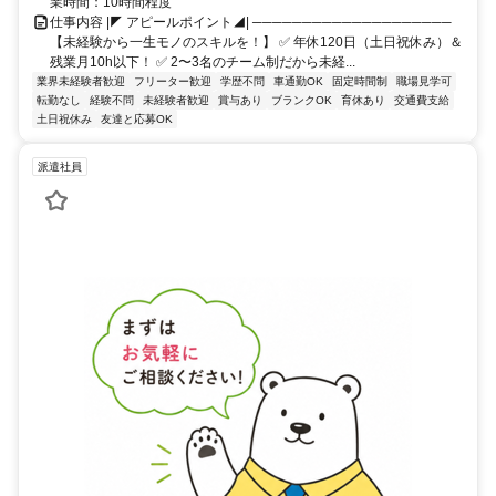
業時間：10時間程度
仕事内容 |◤ アピールポイント◢| ────────────────────
【未経験から一生モノのスキルを！】 ✅ 年休120日（土日祝休み）＆
残業月10h以下！ ✅ 2〜3名のチーム制だから未経...
業界未経験者歓迎
フリーター歓迎
学歴不問
車通勤OK
固定時間制
職場見学可
転勤なし
経験不問
未経験者歓迎
賞与あり
ブランクOK
育休あり
交通費支給
土日祝休み
友達と応募OK
派遣社員