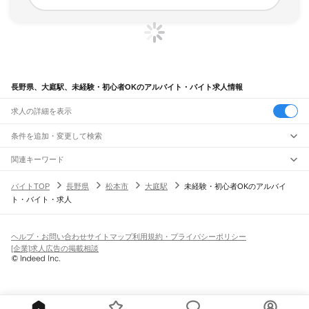
長野県、大庭駅、未経験・初心者OKのアルバイト・バイト求人情報
求人の詳細を表示
条件を追加・変更して検索
市区町村を追加・変更
関連キーワード
完全在宅ワーク 全国
シール貼り 在宅
現在地周辺
ガチャガチャ
犬カフェ
長野県
駅を追加・変更
バイトTOP
長野県
松本市
大庭駅
未経験・初心者OKのアルバイ
長野県
すべて
ト・バイト・求人
長野市
松本市
上田市
岡谷市
飯田市
諏訪市
須坂市
小諸市
伊那市
駒ヶ根市
中野市
職種を追加・変更
JR中央本線(東京～塩尻)
大町市
飯山市
茅野市
塩尻市
佐久市
千曲市
東御市
安曇野市
南佐久郡
北佐久郡
信濃境駅
富士見駅
すずらんの里駅
青柳駅
茅野駅
上諏訪駅
下諏訪駅
岡谷駅
飲食・フードサービス
小県郡
諏訪郡
上伊那郡
下伊那郡
木曽郡
東筑摩郡
北安曇郡
埴科郡
上高井郡
特徴を追加・変更
みどり湖駅
川岸駅
辰野駅
信濃川島駅
小野駅
塩尻駅
飲食・フードサービス
下高井郡
上水内郡
下水内郡
すべて
ヘルプ・お問い合わせ
サイトマップ
利用規約・プライバシーポリシー
ホールスタッフ
キッチンスタッフ
皿洗い・洗い場
精肉・鮮魚加工
給食調理
人気
[企業]求人広告の掲載相談
小海線
雇用形態を追加・変更
パン屋（ベーカリー）
フードカウンター販売員
バー（BAR）・バーテンダー
日払いOK
高校生歓迎
学生歓迎
深夜の仕事
髪型・髪色自由
ひげOK
ネイルOK
野辺山駅
信濃川上駅
佐久広瀬駅
佐久海ノ口駅
海尻駅
松原湖駅
小海駅
馬流駅
高岩駅
飲食店補助（開店・閉店準備）
飲食店（店長・マネージャー）
ピアスOK
アルバイト・パート
履歴書不要
オープニングスタッフ
留学生・外国人活躍中
八千穂駅
海瀬駅
羽黒下駅
青沼駅
臼田駅
龍岡城駅
太田部駅
中込駅
滑津駅
北中込駅
都道府県を変更
営業・販売
勤務期間
正社員
岩村田駅
佐久平駅
中佐都駅
美里駅
三岡駅
乙女駅
東小諸駅
小諸駅
営業・販売
すべて
短期
契約社員
単発・1日OK
長期
期間限定（春夏冬休み等）
JR信越本線(篠ノ井～長野)
営業
テレフォンアポインター（テレアポ）
ルートセールス
コンビニ
シフト
派遣社員