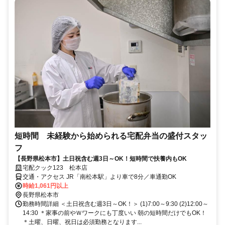
短時間 未経験から始められる宅配弁当の盛付スタッ
フ
【長野県松本市】土日祝含む週3日～OK！短時間で扶養内もOK
宅配クック123 松本店
交通・アクセス JR「南松本駅」より車で8分／車通勤OK
時給1,061円以上
長野県松本市
勤務時間詳細 ＜土日祝含む週3日～OK！＞ (1)7:00～9:30 (2)12:00～
14:30 ＊家事の前やＷワークにも丁度いい 朝の短時間だけでもOK！
＊土曜、日曜、祝日は必須勤務となります...