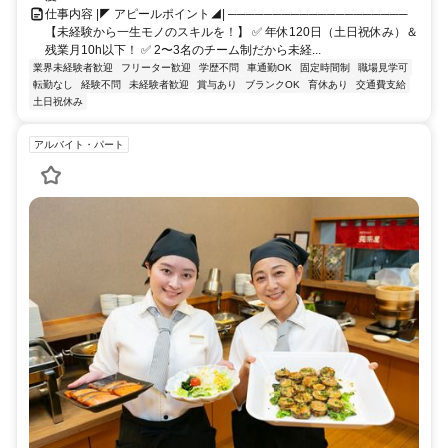
仕事内容 |◤ アピールポイント◢| ────────────────────
【未経験から一生モノのスキルを！】 ✅ 年休120日（土日祝休み）＆
残業月10h以下！ ✅ 2〜3名のチーム制だから未経...
業界未経験者歓迎
フリーター歓迎
学歴不問
車通勤OK
固定時間制
職場見学可
転勤なし
経験不問
未経験者歓迎
賞与あり
ブランクOK
育休あり
交通費支給
土日祝休み
アルバイト・パート