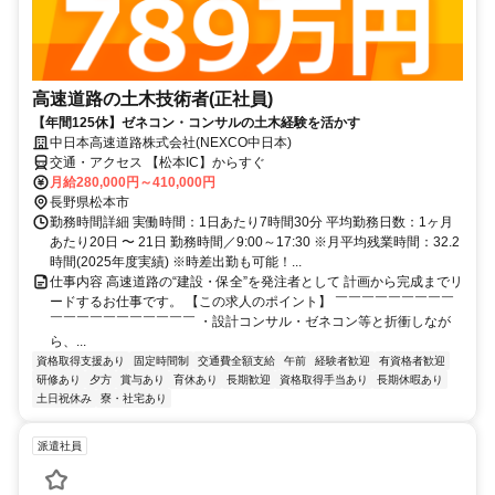
高速道路の土木技術者(正社員)
【年間125休】ゼネコン・コンサルの土木経験を活かす
中日本高速道路株式会社(NEXCO中日本)
交通・アクセス 【松本IC】からすぐ
月給280,000円～410,000円
長野県松本市
勤務時間詳細 実働時間：1日あたり7時間30分 平均勤務日数：1ヶ月
あたり20日 〜 21日 勤務時間／9:00～17:30 ※月平均残業時間：32.2
時間(2025年度実績) ※時差出勤も可能！...
仕事内容 高速道路の“建設・保全”を発注者として 計画から完成までリ
ードするお仕事です。 【この求人のポイント】 ￣￣￣￣￣￣￣￣￣
￣￣￣￣￣￣￣￣￣￣￣ ・設計コンサル・ゼネコン等と折衝しなが
ら、...
資格取得支援あり
固定時間制
交通費全額支給
午前
経験者歓迎
有資格者歓迎
研修あり
夕方
賞与あり
育休あり
長期歓迎
資格取得手当あり
長期休暇あり
土日祝休み
寮・社宅あり
派遣社員