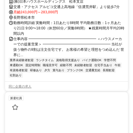
(株)日本ハウスホールディングス 松本支店
交通・アクセス アルピコ交通上高地線「信濃荒井駅」より徒歩7分
月給243,000円～283,000円
長野県松本市
勤務時間詳細 実働時間：1日あたり8時間 平均勤務日数：1ヶ月あた
り21日 9:00〜18:00（休憩60分／実働8時間） ★残業時間月平均20時
間以内
仕事内容 ━━━━━━━━━━━━━━━━━━━ ＜ハウスメーカ
ーでの提案営業＞ ━━━━━━━━━━━━━━━━━━━ 当社が
扱う物件の9割は注文住宅です。 お客様の希望と理想をつめ込んだ 世
界に...
業界未経験者歓迎
ランチタイム
資格取得支援あり
バイク通勤OK
学歴不問
車通勤OK
固定時間制
職場見学可
経験不問
未経験者歓迎
住宅手当あり
午前
有資格者歓迎
研修あり
夕方
賞与あり
ブランクOK
交通費支給
長期歓迎
社割あり
同じ企業の求人
派遣社員