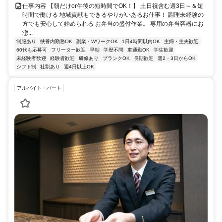
仕事内容 【朝だけor午後の短時間でOK！】 土日祝含む週3日～＆短
時間で働ける 地域貢献もできるやりがいあるお仕事！ 調理未経験の
方でも安心して始められる お弁当の盛付作業。 専用の弁当容器にお
惣...
制服あり
扶養内勤務OK
副業・WワークOK
1日4時間以内OK
主婦・主夫歓迎
60代も応募可
フリーター歓迎
早朝
学歴不問
車通勤OK
学生歓迎
未経験者歓迎
経験者歓迎
研修あり
ブランクOK
長期歓迎
週2・3日からOK
シフト制
社割あり
週4日以上OK
アルバイト・パート