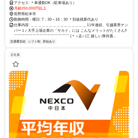
アクセス: ＊車通勤OK（駐車場あり）
月給350,000円以上
長野県松本市
勤務時間・曜日: 7：30～16：30 ＊別途残業代あり
仕事内容: ＿＿＿＿＿＿＿＿＿＿＿＿＿＿＿ 11年連続、引越業界ナン
バー１♪ 大手上場企業の「サカイ」には こんなメリットがたくさん!!
￣￣￣￣￣￣￣￣￣￣￣￣￣￣￣ (＊＞Д＜)三 嬉しい厚待遇...
交通費支給
シフト制
昇給あり
正社員