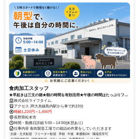
食肉加工スタッフ
★早起きは三文の徳★朝の時間を有効活用★午後の時間はたっぷりフリ
ー
株式会社ライフタイム.
アクセス JR大糸線島内駅から車で約10分
時給1,220円～1,400円
長野県松本市
時間・勤務日詳細 5:00～14:00(休憩あり)
仕事内容 食肉製造工場での箱詰め作業をしていただきます
主婦・主夫歓迎
フリーター歓迎
早朝
午後
車通勤OK
職場見学可