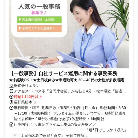
【一般事務】自社サービス運用に関する事務業務
★未経験OK！★土日祝休み★車通勤可★ 20～40代の女性が多数活躍
中！【6時間～勤務OK・土日祝休み】
株式会社エラン
アクセス: ・バス停「合同庁舎前」から徒歩4分 ・松本電鉄「信濃荒
井駅」から徒歩18分
時給1,140円以上
長野県松本市
勤務時間・曜日: 勤務日数：週5日の勤務（月～金） 勤務時間：8:30
～17:30（実働8時間 ） フルタイムが望ましいですが、6時間勤務可
能です(9時〜16時間の勤務は必須) 休憩時間：1時間 社...
仕事内容: ＼＼東証プライム上場Gの安定基盤／／
･･････････････････････････････････････ 「週5日でしっかり収入」
× 「土日祝休みで家庭と両立」 子育て理解...