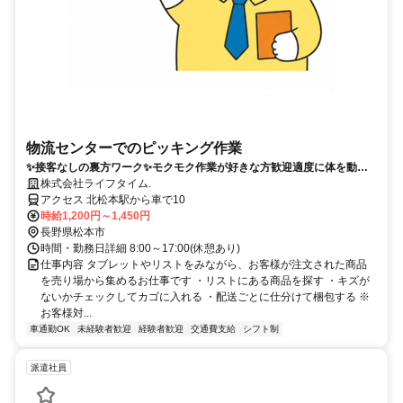
物流センターでのピッキング作業
✨接客なしの裏方ワーク✨モクモク作業が好きな方歓迎適度に体を動か
していたい方に最適
株式会社ライフタイム.
アクセス 北松本駅から車で10
時給1,200円～1,450円
長野県松本市
時間・勤務日詳細 8:00～17:00(休憩あり)
仕事内容 タブレットやリストをみながら、お客様が注文された商品
を売り場から集めるお仕事です ・リストにある商品を探す ・キズが
ないかチェックしてカゴに入れる ・配送ごとに仕分けて梱包する ※
お客様対...
車通勤OK
未経験者歓迎
経験者歓迎
交通費支給
シフト制
派遣社員