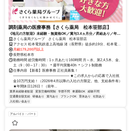
調剤薬局の医療事務【さくら薬局 松本笹部店】
《地元の方歓迎》未経験・無資格OK／賞与3.4ヵ月分／昇給あり／年休
126日（前年度実績）／平均有休取得数11.5日（2025度実績）
さくら薬局グループ さくら薬局 松本笹部店
アクセス 松本電気鉄道上高地線 渚（長野県）徒歩約19分、松本電気
鉄道上高地線 信濃荒井徒歩約20分、松本電気鉄道上高地線 大庭徒歩
月給179,200円以上
約22分 アルピコ交通 月見町バス停より徒歩5分
長野県松本市
勤務時間 総労働時間：1ヶ月あたり160時間 月～水、第2,4,5木、金、
土（9：00～17：30） ＊週平均実働40h ＊シフト制勤務
仕事内容 【新着】医療事務 正社員募集！
―――――――――――――――― ★この求人からの応募で入社祝
金10万円支給！（2026年4月以降の入社の方限定。他、支給条件有）
★年間休日126日！（前年...
業界未経験者歓迎
変形労働時間制
学歴不問
車通勤OK
経験不問
交通費全額支給
研修あり
賞与あり
ブランクOK
育休あり
社割あり
入社祝い金あり
アルバイト・パート