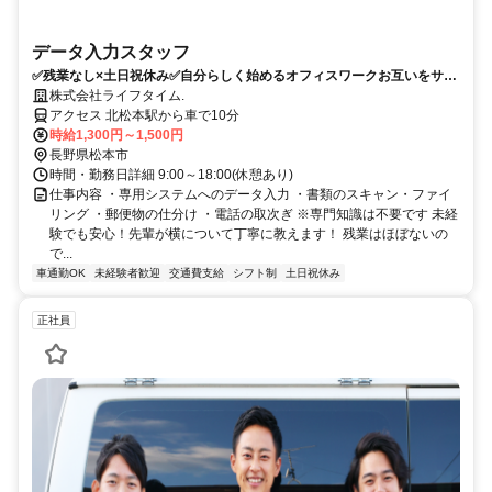
データ入力スタッフ
✅残業なし×土日祝休み✅自分らしく始めるオフィスワークお互いをサポ
ートし合う、落ち着いた職場です！
株式会社ライフタイム.
アクセス 北松本駅から車で10分
時給1,300円～1,500円
長野県松本市
時間・勤務日詳細 9:00～18:00(休憩あり)
仕事内容 ・専用システムへのデータ入力 ・書類のスキャン・ファイ
リング ・郵便物の仕分け ・電話の取次ぎ ※専門知識は不要です 未経
験でも安心！先輩が横について丁寧に教えます！ 残業はほぼないの
で...
車通勤OK
未経験者歓迎
交通費支給
シフト制
土日祝休み
正社員