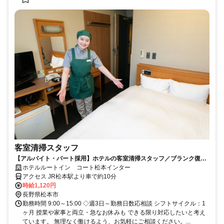
客室清掃スタッフ
【アルバイト・パート採用】ホテルの客室清掃スタッフ／ブランク復
帰・未経験歓迎！主婦(夫)さん活躍中
ホテルルートイン コート松本インター
アクセス JR松本駅より車で約10分
時給1,120円
長野県松本市
勤務時間 9:00～15:00 ◇週3日～勤務日数応相談 シフトサイクル：1
ヶ月 授業や家事と両立・急なお休みも できる限り対応したいと考え
ています。 無理なく働けるよう、お気軽にご相談ください。...