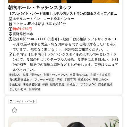
朝食ホール・キッチンスタッフ
【アルバイト・パート採用】ホテル内レストランの朝食スタッフ／飲食
未経験歓迎！主婦(夫)さん活躍中
ホテルルートイン コート松本インター
アクセス JR松本駅より車で約10分
時給1,070円
長野県松本市
勤務時間 5:30～11:00 ◇週3日～勤務日数応相談 シフトサイクル：1
ヶ月 授業や家事と両立・急なお休みも できる限り対応したいと考え
ています。 無理なく働けるよう、お気軽にご相談ください。...
仕事内容 【仕事内容】 バイキングスタイルのホテル内朝食レストラ
ンにて、食器の片づけやテーブルの掃除、食洗器による皿洗い、お料
理の補充、厨房での簡単な調理などをお任せします。業務はマニュア
ル化されてい...
制服あり
扶養内勤務OK
副業・WワークOK
土日祝のみOK
主婦・主夫歓迎
資格取得支援あり
フリーター歓迎
早朝
学歴不問
車通勤OK
平日のみOK
学生歓迎
未経験者歓迎
午前
経験者歓迎
研修あり
ブランクOK
交通費支給
まかないあり
長期歓迎
アルバイト・パート