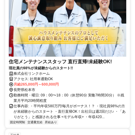
住宅メンテナンススタッフ 直行直帰!未経験OK!
現社員の98%が未経験からのスタート!!
株式会社リンクホーム
アクセス: 社用車通勤OK
月給265,000円～600,000円
長野県松本市
勤務時間・曜日: 09：00〜18：00（休憩90分 実働7時間30分） ※残
業月平均20時間程度
仕事内容: ・平均年収580万円!毎月がボーナス！？ ・現社員98%の方
が未経験からのスタート ・直行直帰OK！出社日は週2回だけ♪ ・「あ
りがとう」と感謝される仕事 <モデル年収> ・年収420...
固定時間制
交通費支給
昇給あり