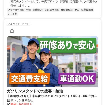
部門のメンバーとして、牛肉ブロック（塊肉）の真空パック作業をお
任せします。...
フリーター歓迎
早朝
車通勤OK
未経験者歓迎
経験者歓迎
夕方
交通費支給
シフト制
アルバイト・パート
ガソリンスタンドでの接客・給油
【資格問いません】未経験でOKのガソスタバイト！週2日～OK♪主婦・
フリーター・Wワーク大歓迎♪
サンリン株式会社
時給1,200円以上