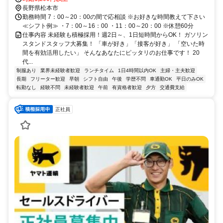
長野県松本市
勤務時間 7：00～20：00の間で応相談 ※お好きな時間教えて下さい
≪シフト例≫ ・7：00～16：00 ・11：00～20：00 ※休憩60分
仕事内容 未経験も積極採用！週2日～、1日短時間からOK！ ガソリン
スタンドスタッフ大募集！ 「車が好き」「接客が好き」 「空いた時
間を有効活用したい」 そんなあなたにピッタリのお仕事です！ 20
代...
制服あり
業界未経験者歓迎
ランチタイム
1日4時間以内OK
主婦・主夫歓迎
長期
フリーター歓迎
早朝
シフト自由
午後
学歴不問
車通勤OK
平日のみOK
転勤なし
経験不問
未経験者歓迎
午前
有資格者歓迎
夕方
交通費支給
正社員