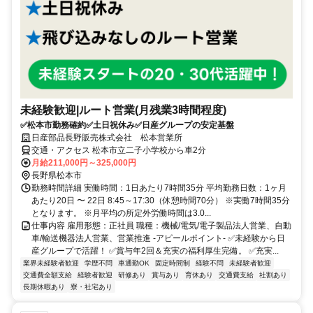
未経験歓迎|ルート営業(月残業3時間程度)
✅松本市勤務確約✅土日祝休み✅日産グループの安定基盤
日産部品長野販売株式会社 松本営業所
交通・アクセス 松本市立二子小学校から車2分
月給211,000円～325,000円
長野県松本市
勤務時間詳細 実働時間：1日あたり7時間35分 平均勤務日数：1ヶ月
あたり20日 〜 22日 8:45～17:30（休憩時間70分） ※実働7時間35分
となります。 ※月平均の所定外労働時間は3.0...
仕事内容 雇用形態：正社員 職種：機械/電気/電子製品法人営業、自動
車/輸送機器法人営業、営業推進 -アピールポイント- ✅未経験から日
産グループで活躍！ ✅賞与年2回＆充実の福利厚生完備。 ✅充実...
業界未経験者歓迎
学歴不問
車通勤OK
固定時間制
経験不問
未経験者歓迎
交通費全額支給
経験者歓迎
研修あり
賞与あり
育休あり
交通費支給
社割あり
長期休暇あり
寮・社宅あり