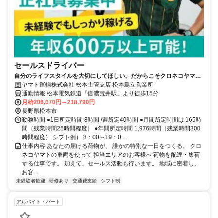
セールスドライバー
自分のライフスタイルを大切にしてほしい。だからこそクロネコヤマト
は収入も休日も充実
ヤマト運輸株式会社 松本主管支店 松本島立営業所
通勤情報 松本電気鉄道「信濃荒井駅」より徒歩15分
月給206,070円～218,790円
長野県松本市
勤務時間 ●1日所定時間 8時間 /週所定40時間 ●月間所定時間は 165時
間（残業時間25時間程度） ●年間所定時間 1,976時間（残業時間300
時間程度） シフト例） 8：00～19：0...
仕事内容 あなたの届ける荷物が、 誰かの特別な一日をつくる。 クロ
ネコヤマトの車両を使って 担当エリアのお客様へ 荷物を配達・集荷
する仕事です。 加えて、セールス活動も行います。 地域に密着し、
お客...
未経験者歓迎
研修あり
交通費支給
シフト制
アルバイト・パート