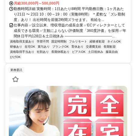
月給300,000円～500,000円
勤務時間詳細 実働時間：1日あたり8時間 平均勤務日数：1ヶ月あた
り21日 〜 23日 10：00～19：00（実働8時間） ＊柔軟な「ズレ勤制
度」あり！ 出社時間を前後2時間ズラせます。 有給を...
仕事内容 ✅設立以来、増収増益の成長企業 ✅ECディレクターとして
成長できる環境 ✅主観によらない評価制度「360度評価」を採用 ✅年
間休日平均128日＆土日祝休み ―――――――――――――...
資格取得支援あり
学歴不問
固定時間制
フルリモート
経験者歓迎
ネイルOK
研修あり
在宅OK
賞与あり
ブランクOK
育休あり
交通費支給
長期歓迎
資格取得手当あり
社割あり
長期休暇あり
ピアスOK
土日祝休み
服装自由
ひげOK
業務委託