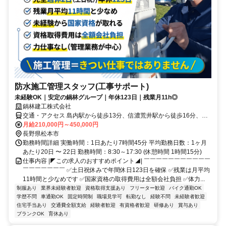
防水施工管理スタッフ(工事サポート)
未経験OK｜安定の鍋林グループ｜年休123日｜残業月11h◎
鍋林建工株式会社
交通・アクセス 島内駅から徒歩13分、信濃荒井駅から徒歩16分、北
松本駅から徒歩18分
月給210,000円～450,000円
長野県松本市
勤務時間詳細 実働時間：1日あたり7時間45分 平均勤務日数：1ヶ月
あたり20日 〜 22日 勤務時間：8:30～17:30 (休憩時間 1時間15分)
仕事内容 |◤この求人のおすすめポイント◢| ￣￣￣￣￣￣￣￣￣￣￣
￣￣￣￣￣￣￣ ✅土日祝休みで年間休日123日を確保 ✅残業は月平均
11時間と少なめです ✅国家資格の取得費用は全額会社負担 ✅体力...
制服あり
業界未経験者歓迎
資格取得支援あり
フリーター歓迎
バイク通勤OK
学歴不問
車通勤OK
固定時間制
職場見学可
転勤なし
経験不問
未経験者歓迎
住宅手当あり
交通費全額支給
経験者歓迎
有資格者歓迎
研修あり
賞与あり
ブランクOK
育休あり