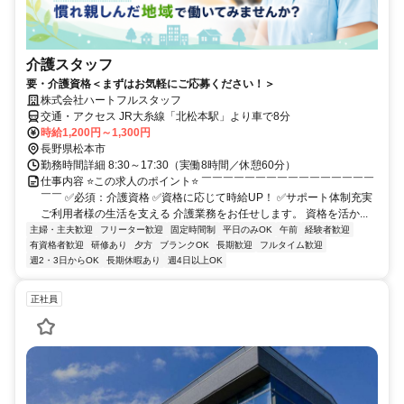
介護スタッフ
要・介護資格＜まずはお気軽にご応募ください！＞
株式会社ハートフルスタッフ
交通・アクセス JR大糸線「北松本駅」より車で8分
時給1,200円～1,300円
長野県松本市
勤務時間詳細 8:30～17:30（実働8時間／休憩60分）
仕事内容 ⭐この求人のポイント⭐ ￣￣￣￣￣￣￣￣￣￣￣￣￣￣￣￣
￣￣ ✅必須：介護資格 ✅資格に応じて時給UP！ ✅サポート体制充実
ご利用者様の生活を支える 介護業務をお任せします。 資格を活か...
主婦・主夫歓迎
フリーター歓迎
固定時間制
平日のみOK
午前
経験者歓迎
有資格者歓迎
研修あり
夕方
ブランクOK
長期歓迎
フルタイム歓迎
週2・3日からOK
長期休暇あり
週4日以上OK
正社員