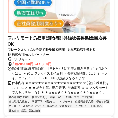
フルリモート労務事務|給与計算経験者募集|全国応募
OK
フレックスタイム✨子育て世代60％活躍中✨在宅勤務手当あり
株式会社kubellパートナー
フルリモート
月給208,000円～431,200円
勤務時間詳細 実働時間：1日あたり8時間 平均勤務日数：1ヶ月あた
り18日 〜 20日 フレックスタイム制 （標準労働時間／1日8h） ※メ
インタイム／10：00～16：00 ◎残業少なめ！ 月平...
仕事内容 ★☆★☆★☆★☆★☆★☆★☆★☆★☆ ☆ 労務実務経験を
お持ちの方 ★ ★ 給与計算、勤怠管理、年末調整 ☆ ☆ フルリモート
でスキル活かせる！ ★ ★☆★☆★☆★☆★☆★☆★☆★☆★☆ ...
業界未経験者歓迎
社員登用あり
副業・WワークOK
主婦・主夫歓迎
資格取得支援あり
学歴不問
転勤なし
フルリモート
交通費全額支給
経験者歓迎
ネイルOK
研修あり
在宅OK
賞与あり
交通費支給
ピアスOK
土日祝休み
服装自由
髪型・髪色自由