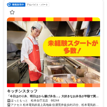
アルバイト・パート
キッチンスタッフ
「今日はのり弁、明日はから揚げ弁当…」大好きなお弁当が半額で買え
るから、今日も働くのが楽しみだ。
ほっともっと 松本合庁北店 66244
アクセス 松本電気鉄道上高地線 信濃荒井徒歩約15分、松本電気鉄道