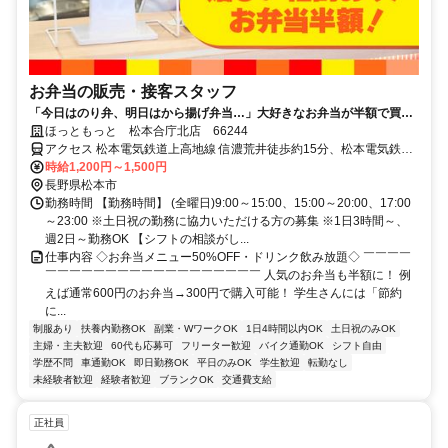
お弁当の販売・接客スタッフ
「今日はのり弁、明日はから揚げ弁当…」大好きなお弁当が半額で買え
るから、今日も働くのが楽しみだ。
ほっともっと 松本合庁北店 66244
アクセス 松本電気鉄道上高地線 信濃荒井徒歩約15分、松本電気鉄道
上高地線 大庭徒歩約17分、ＪＲ大糸線 北松本アルプス口徒歩約19分
時給1,200円～1,500円
松本電気鉄道上高地線「大庭駅」より徒歩９分
長野県松本市
勤務時間 【勤務時間】 (全曜日)9:00～15:00、15:00～20:00、17:00
～23:00 ※土日祝の勤務に協力いただける方の募集 ※1日3時間～、
週2日～勤務OK 【シフトの相談がし...
仕事内容 ◇お弁当メニュー50%OFF・ドリンク飲み放題◇ ￣￣￣￣
￣￣￣￣￣￣￣￣￣￣￣￣￣￣￣￣￣￣ 人気のお弁当も半額に！ 例
えば通常600円のお弁当→300円で購入可能！ 学生さんには「節約
に...
制服あり
扶養内勤務OK
副業・WワークOK
1日4時間以内OK
土日祝のみOK
主婦・主夫歓迎
60代も応募可
フリーター歓迎
バイク通勤OK
シフト自由
学歴不問
車通勤OK
即日勤務OK
平日のみOK
学生歓迎
転勤なし
未経験者歓迎
経験者歓迎
ブランクOK
交通費支給
正社員