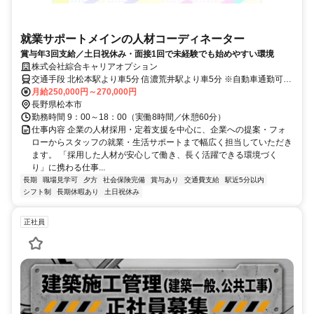
就業サポートメインの人材コーディネーター
賞与年3回支給／土日祝休み・面接1回で未経験でも始めやすい環境
株式会社綜合キャリアオプション
交通手段 北松本駅より車5分 信濃荒井駅より車5分 ※自動車通勤可
【最寄り駅】 ・ＪＲ大糸線「北松本駅」
月給250,000円～270,000円
長野県松本市
勤務時間 9：00～18：00（実働8時間／休憩60分）
仕事内容 企業の人材採用・定着支援を中心に、企業への提案・フォ
ローからスタッフの就業・生活サポートまで幅広く担当していただき
ます。 「採用した人材が安心して働き、長く活躍できる環境づく
り」に携わる仕事...
長期
職場見学可
夕方
社会保険完備
賞与あり
交通費支給
駅近5分以内
シフト制
長期休暇あり
土日祝休み
正社員