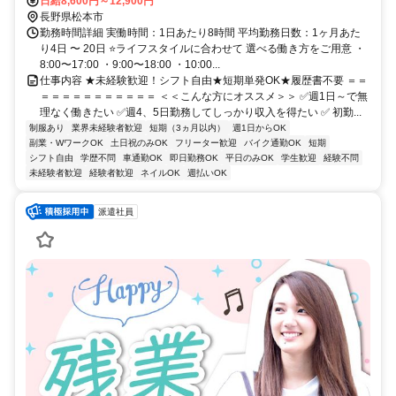
日給8,600円～12,900円
長野県松本市
勤務時間詳細 実働時間：1日あたり8時間 平均勤務日数：1ヶ月あた
り4日 〜 20日 ⭐ライフスタイルに合わせて 選べる働き方をご用意 ・
8:00〜17:00 ・9:00〜18:00 ・10:00...
仕事内容 ★未経験歓迎！シフト自由★短期単発OK★履歴書不要 ＝＝
＝＝＝＝＝＝＝＝＝＝＝ ＜＜こんな方にオススメ＞＞ ✅週1日～で無
理なく働きたい ✅週4、5日勤務してしっかり収入を得たい ✅ 初勤...
制服あり
業界未経験者歓迎
短期（3ヵ月以内）
週1日からOK
副業・WワークOK
土日祝のみOK
フリーター歓迎
バイク通勤OK
短期
シフト自由
学歴不問
車通勤OK
即日勤務OK
平日のみOK
学生歓迎
経験不問
未経験者歓迎
経験者歓迎
ネイルOK
週払いOK
派遣社員