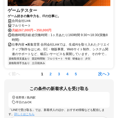
ゲームテスター
ゲーム好きの集中力を、ITの仕事に。
合同会社Link
フルリモート
月給267,000円～350,000円
勤務時間詳細 総労働時間：1ヶ月あたり160時間 9:30〜18:30(実働8
時間)
仕事内容 ●募集背景 合同会社Linkでは、生成AIを取り入れたクリエイ
ティブ制作をはじめ、EC・物販事業、Webサイト制作、システム関
連のサポートなど、幅広いサービスを展開しています。 その中で...
資格取得支援あり
固定時間制
フルリモート
午前
研修あり
夕方
資格取得手当あり
土日祝休み
前へ
次へ
1
2
3
4
5
この条件の新着求人を受け取る
長野県 / 島内駅
平日のみOK
「LINEで受け取る」では、新着求人のほか、おすすめ情報なども配信しま
す。
詳しくはこちら