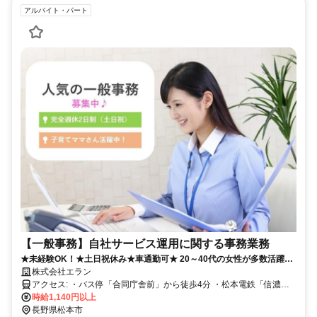
アルバイト・パート
【一般事務】自社サービス運用に関する事務業務
★未経験OK！★土日祝休み★車通勤可★ 20～40代の女性が多数活躍
中！【6時間～勤務OK・土日祝休み】
株式会社エラン
アクセス: ・バス停「合同庁舎前」から徒歩4分 ・松本電鉄「信濃荒
井駅」から徒歩18分
時給1,140円以上
長野県松本市