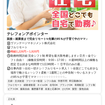
テレフォンアポインター
面接～就業後まで完全リモート✨先輩の95％が子育て中のママ♫
ヴァンテージマネジメント株式会社
フルリモート
時給1,226円～1,920円
勤務時間詳細 完全シフト制 希望を最大限考慮します♫ ⏰月～金でシ
フト自由！ （稼働目安時間： 9:00～17:00 ） ※週9時間以上の稼働を
想定 ⏰お好きな時間帯で1日3時間～！ ⏰平日のみの週...
仕事内容 ✨出社一切ナシ！フルリモート求人！ ✨全国どこでも好きな
場所で働ける♫ ✨シフト柔軟！1週間ごとの申告制 ✨今いるスタッフ
の95％が子育てママ ༶ ༶ ༶ ༶ ༶ ༶ ༶ ༶ ༶ ༶ ༶ ༶...
主婦・主夫歓迎
フリーター歓迎
シフト自由
学歴不問
即日勤務OK
フルリモート
経験者歓迎
ネイルOK
在宅OK
ブランクOK
長期歓迎
シフト制
ピアスOK
服装自由
履歴書不要
友達と応募OK
ひげOK
髪型・髪色自由
正社員