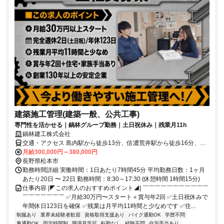
建築施工管理(建築一般、公共工事)
専門性を活かせる｜鍋林グループ勤務｜土日祝休み｜残業月11h
鍋林建工株式会社
交通・アクセス 島内駅から徒歩13分、信濃荒井駅から徒歩16分、北
松本駅から徒歩18分
月給300,000円～380,000円
長野県松本市
勤務時間詳細 実働時間：1日あたり7時間45分 平均勤務日数：1ヶ月
あたり20日 〜 22日 勤務時間：8:30～17:30 (休憩時間 1時間15分)
仕事内容 |◤この求人のおすすめポイント◢| ￣￣￣￣￣￣￣￣￣￣￣
￣￣￣￣￣￣￣ ✅月給30万円〜スタート＋賞与年2回 ✅土日祝休みで
年間休日123日を確保 ✅残業は月平均11時間と少なめです ✅住...
制服あり
業界未経験者歓迎
資格取得支援あり
バイク通勤OK
学歴不問
車通勤OK
固定時間制
職場見学可
転勤なし
経験不問
住宅手当あり