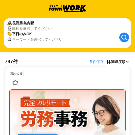
長野県
島内駅
職種を選択してください
平日のみOK
キーワードを選択してください
797件
条件保存
関連度順
契約社員