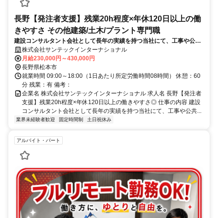
長野【発注者支援】残業20h程度×年休120日以上の働
きやすさ その他建築/土木/プラント専門職
建設コンサルタント会社として長年の実績を持つ当社にて、工事や公共
事業に関するサポートを行なっていただきます。発注工事の施工状況の
株式会社サンテックインターナショナル
照合等または資料作成を行っていただきます。
月給230,000円～430,000円
長野県松本市
就業時間 09:00～18:00（1日あたり所定労働時間08時間） 休憩：60
分 残業：有 備考：
企業名 株式会社サンテックインターナショナル 求人名 長野【発注者
支援】残業20h程度×年休120日以上の働きやすさ◎ 仕事の内容 建設
コンサルタント会社として長年の実績を持つ当社にて、工事や公共...
業界未経験者歓迎
固定時間制
土日祝休み
アルバイト・パート