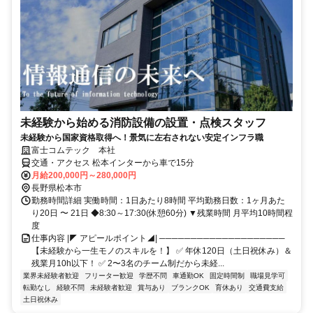
未経験から始める消防設備の設置・点検スタッフ
未経験から国家資格取得へ！景気に左右されない安定インフラ職
富士コムテック 本社
交通・アクセス 松本インターから車で15分
月給200,000円～280,000円
長野県松本市
勤務時間詳細 実働時間：1日あたり8時間 平均勤務日数：1ヶ月あた
り20日 〜 21日 ◆8:30～17:30(休憩60分) ▼残業時間 月平均10時間程
度
仕事内容 |◤ アピールポイント◢| ────────────────────
【未経験から一生モノのスキルを！】 ✅ 年休120日（土日祝休み）＆
残業月10h以下！ ✅ 2〜3名のチーム制だから未経...
業界未経験者歓迎
フリーター歓迎
学歴不問
車通勤OK
固定時間制
職場見学可
転勤なし
経験不問
未経験者歓迎
賞与あり
ブランクOK
育休あり
交通費支給
土日祝休み