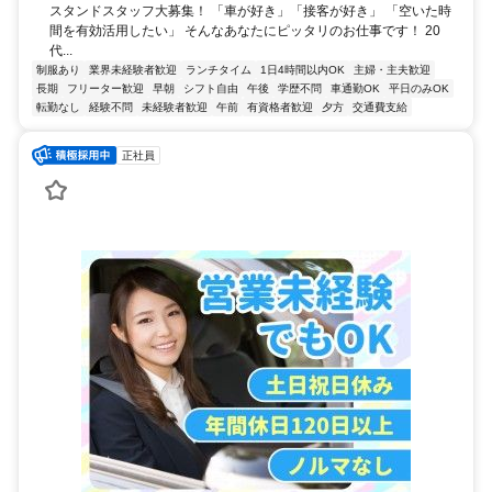
スタンドスタッフ大募集！ 「車が好き」「接客が好き」 「空いた時
間を有効活用したい」 そんなあなたにピッタリのお仕事です！ 20
代...
制服あり
業界未経験者歓迎
ランチタイム
1日4時間以内OK
主婦・主夫歓迎
長期
フリーター歓迎
早朝
シフト自由
午後
学歴不問
車通勤OK
平日のみOK
転勤なし
経験不問
未経験者歓迎
午前
有資格者歓迎
夕方
交通費支給
正社員