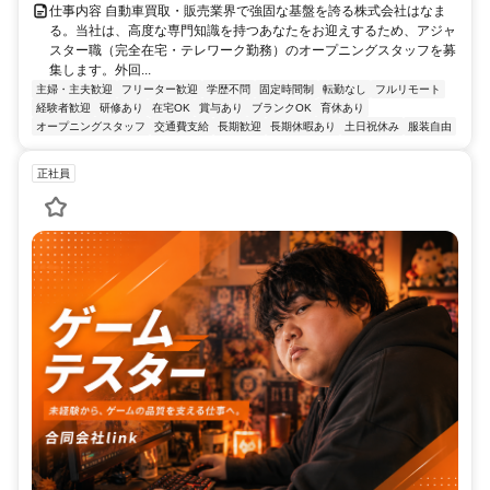
仕事内容 自動車買取・販売業界で強固な基盤を誇る株式会社はなま
る。当社は、高度な専門知識を持つあなたをお迎えするため、アジャ
スター職（完全在宅・テレワーク勤務）のオープニングスタッフを募
集します。外回...
主婦・主夫歓迎
フリーター歓迎
学歴不問
固定時間制
転勤なし
フルリモート
経験者歓迎
研修あり
在宅OK
賞与あり
ブランクOK
育休あり
オープニングスタッフ
交通費支給
長期歓迎
長期休暇あり
土日祝休み
服装自由
正社員