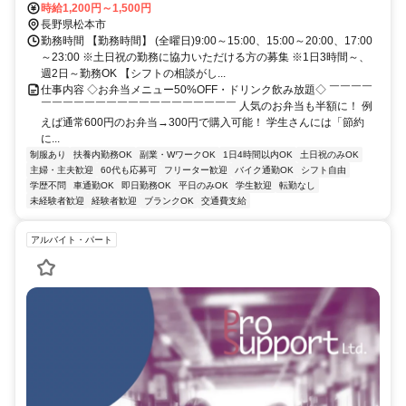
上高地線 大庭徒歩約17分、ＪＲ大糸線 北松本アルプス口徒歩約19分
時給1,200円～1,500円
松本電気鉄道上高地線「大庭駅」より徒歩９分
長野県松本市
勤務時間 【勤務時間】 (全曜日)9:00～15:00、15:00～20:00、17:00
～23:00 ※土日祝の勤務に協力いただける方の募集 ※1日3時間～、
週2日～勤務OK 【シフトの相談がし...
仕事内容 ◇お弁当メニュー50%OFF・ドリンク飲み放題◇ ￣￣￣￣
￣￣￣￣￣￣￣￣￣￣￣￣￣￣￣￣￣￣ 人気のお弁当も半額に！ 例
えば通常600円のお弁当→300円で購入可能！ 学生さんには「節約
に...
制服あり
扶養内勤務OK
副業・WワークOK
1日4時間以内OK
土日祝のみOK
主婦・主夫歓迎
60代も応募可
フリーター歓迎
バイク通勤OK
シフト自由
学歴不問
車通勤OK
即日勤務OK
平日のみOK
学生歓迎
転勤なし
未経験者歓迎
経験者歓迎
ブランクOK
交通費支給
アルバイト・パート