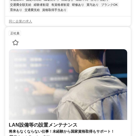
交通費全額支給
経験者歓迎
有資格者歓迎
研修あり
賞与あり
ブランクOK
育休あり
交通費支給
資格取得手当あり
同じ企業の求人
正社員
LAN設備等の設置メンテナンス
将来もなくならない仕事！未経験から国家資格取得もサポート！