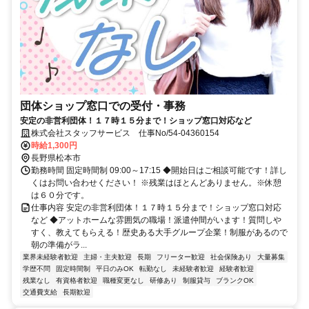
団体ショップ窓口での受付・事務
安定の非営利団体！１７時１５分まで！ショップ窓口対応など
株式会社スタッフサービス 仕事No/54-04360154
時給1,300円
長野県松本市
勤務時間 固定時間制 09:00～17:15 ◆開始日はご相談可能です！詳し
くはお問い合わせください！ ※残業はほとんどありません。※休憩
は６０分です。
仕事内容 安定の非営利団体！１７時１５分まで！ショップ窓口対応
など ◆アットホームな雰囲気の職場！派遣仲間がいます！質問しや
すく、教えてもらえる！歴史ある大手グループ企業！制服があるので
朝の準備がラ...
業界未経験者歓迎
主婦・主夫歓迎
長期
フリーター歓迎
社会保険あり
大量募集
学歴不問
固定時間制
平日のみOK
転勤なし
未経験者歓迎
経験者歓迎
残業なし
有資格者歓迎
職種変更なし
研修あり
制服貸与
ブランクOK
交通費支給
長期歓迎