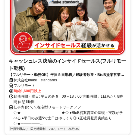
キャッシュレス決済のインサイドセールス(フルリモー
ト勤務)
【フルリモート勤務OK】平日５日勤務／経験者歓迎・BtoB提案営業で
スキルアップ
株式会社make standards
フルリモート
時給1,600円以上
勤務時間・曜日: 平日のみ 9：00～18：00 実働時間：1日あたり8時
間 休憩1時間
仕事内容: ＼＼在宅型リモートワーク ／／
◇★───────────────★◇ ●BtoB提案営業の基礎～実践が学
べる ●平日のみ週5で土日はゆっくり◎ ●正社員登用実績あり
◇★───────...
社員登用あり
固定時間制
フルリモート
在宅OK