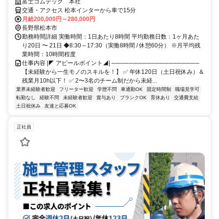
富士コムテック 本社
交通・アクセス 松本インターから車で15分
月給200,000円～280,000円
長野県松本市
勤務時間詳細 実働時間：1日あたり8時間 平均勤務日数：1ヶ月あた
り20日 〜 21日 ◆8:30～17:30（実働8時間 / 休憩60分） ※月平均残
業時間：10時間程度
仕事内容 |◤ アピールポイント◢| ────────────────────
【未経験から一生モノのスキルを！】 ✅ 年休120日（土日祝休み）＆
残業月10h以下！ ✅ 2〜3名のチーム制だから未経...
業界未経験者歓迎
フリーター歓迎
学歴不問
車通勤OK
固定時間制
職場見学可
転勤なし
経験不問
未経験者歓迎
賞与あり
ブランクOK
育休あり
交通費支給
土日祝休み
友達と応募OK
正社員