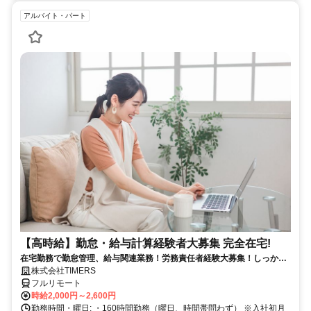
アルバイト・パート
【高時給】勤怠・給与計算経験者大募集 完全在宅!
在宅勤務で勤怠管理、給与関連業務！労務責任者経験大募集！しっかり
稼ぎたい方、注目！
株式会社TIMERS
フルリモート
時給2,000円～2,600円
勤務時間・曜日: ・160時間勤務（曜日、時間帯問わず） ※入社初月