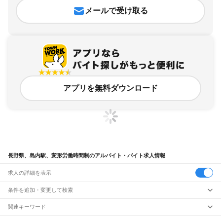
メールで受け取る
アプリを無料ダウンロード
長野県、島内駅、変形労働時間制のアルバイト・バイト求人情報
求人の詳細を表示
条件を追加・変更して検索
市区町村を追加・変更
関連キーワード
完全在宅ワーク 全国
シール貼り 在宅
現在地周辺
ガチャガチャ
犬カフェ
長野県