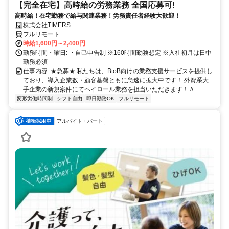
【完全在宅】高時給の労務業務 全国応募可!
高時給！在宅勤務で給与関連業務！労務責任者経験大歓迎！
株式会社TIMERS
フルリモート
時給1,600円～2,400円
勤務時間・曜日: ・自己申告制 ※160時間勤務想定 ※入社初月は日中
勤務必須
仕事内容: ★急募★ 私たちは、BtoB向けの業務支援サービスを提供し
ており、導入企業数・顧客基盤ともに急速に拡大中です！ 外資系大
手企業の新規案件にてペイロール業務を担当いただきます！ //...
変形労働時間制
シフト自由
即日勤務OK
フルリモート
アルバイト・パート