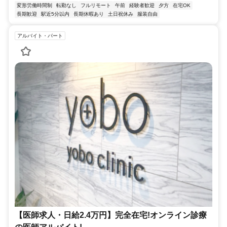
変形労働時間制
転勤なし
フルリモート
午前
経験者歓迎
夕方
在宅OK
長期歓迎
駅近5分以内
長期休暇あり
土日祝休み
服装自由
アルバイト・パート
【医師求人・日給2.4万円】完全在宅!オンライン診療