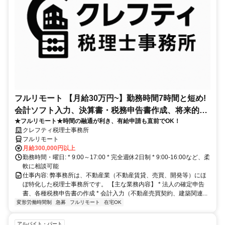
フルリモート 【月給30万円~】勤務時間7時間と短め!
会計ソフト入力、決算書・税務申告書作成、将来的に
★フルリモート★時間の融通が利き、有給申請も直前でOK！
決算説明も
クレフティ税理士事務所
フルリモート
月給300,000円以上
勤務時間・曜日: * 9:00～17:00 * 完全週休2日制 * 9:00-16:00など、柔
軟に相談可能
仕事内容: 弊事務所は、不動産業（不動産賃貸、売買、開発等）にほ
ぼ特化した税理士事務所です。 【主な業務内容】 * 法人の確定申告
書、各種税務申告書の作成 * 会計入力（不動産売買契約、建築関連...
変形労働時間制
急募
フルリモート
在宅OK
アルバイト・パート