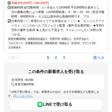
月給300,000円～500,000円
勤務時間 総労働時間：1ヶ月あたり160時間 平日8時間を基本とし、
月の稼働日数により変動（160時間前後） 9：00～18：00（所定労働
時間：8時間00分） ※上記は基本的な勤務時間です。プロ...
仕事内容 ◇◇ 希望のキャリアを目指せる！ ◇◇ ★「エンジニアファ
ースト」にこだわったプロジェクト配置（案件完全選択制） ★常時3
万件の案件を保持 ★上流から下流まで。チャレンジしたい分野が見
つかる...
変形労働時間制
資格取得支援あり
学歴不問
転勤なし
住宅手当あり
フルリモート
交通費全額支給
経験者歓迎
研修あり
在宅OK
ブランクOK
土日祝休み
前へ
次へ
1
2
3
この条件の新着求人を受け取る
長野県 / 島内駅
変形労働時間制
「LINEで受け取る」では、新着求人のほか、おすすめ情報なども配信しま
す。
詳しくはこちら
LINEで受け取る