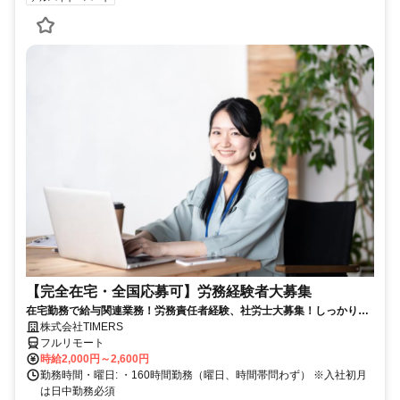
【完全在宅・全国応募可】労務経験者大募集
在宅勤務で給与関連業務！労務責任者経験、社労士大募集！しっかり稼
ぎたい方、注目！
株式会社TIMERS
フルリモート
時給2,000円～2,600円
勤務時間・曜日: ・160時間勤務（曜日、時間帯問わず） ※入社初月
は日中勤務必須