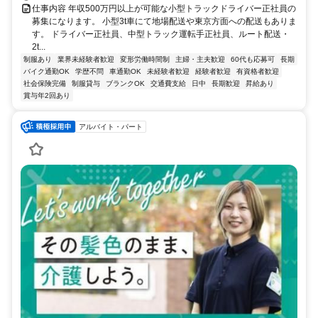
仕事内容 年収500万円以上が可能な小型トラックドライバー正社員の
募集になります。 小型3t車にて地場配送や東京方面への配送もありま
す。 ドライバー正社員、中型トラック運転手正社員、ルート配送・
2t...
制服あり
業界未経験者歓迎
変形労働時間制
主婦・主夫歓迎
60代も応募可
長期
バイク通勤OK
学歴不問
車通勤OK
未経験者歓迎
経験者歓迎
有資格者歓迎
社会保険完備
制服貸与
ブランクOK
交通費支給
日中
長期歓迎
昇給あり
賞与年2回あり
アルバイト・パート