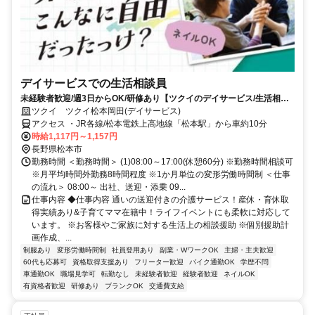
デイサービスでの生活相談員
未経験者歓迎/週3日からOK/研修あり【ツクイのデイサービス/生活相談
員求人】
ツクイ ツクイ松本岡田(デイサービス)
アクセス ・JR各線/松本電鉄上高地線「松本駅」から車約10分
時給1,117円～1,157円
長野県松本市
勤務時間 ＜勤務時間＞ (1)08:00～17:00(休憩60分) ※勤務時間相談可
※月平均時間外勤務8時間程度 ※1か月単位の変形労働時間制 ＜仕事
の流れ＞ 08:00～ 出社、送迎・添乗 09...
仕事内容 ◆仕事内容 通いの送迎付きの介護サービス！産休・育休取
得実績あり&子育てママ在籍中！ライフイベントにも柔軟に対応して
います。 ※お客様やご家族に対する生活上の相談援助 ※個別援助計
画作成、...
制服あり
変形労働時間制
社員登用あり
副業・WワークOK
主婦・主夫歓迎
60代も応募可
資格取得支援あり
フリーター歓迎
バイク通勤OK
学歴不問
車通勤OK
職場見学可
転勤なし
未経験者歓迎
経験者歓迎
ネイルOK
有資格者歓迎
研修あり
ブランクOK
交通費支給