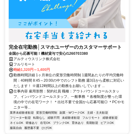
完全在宅勤務│スマホユーザーのカスタマーサポート
全国から応募可能！機材貸与で安心/1260703380
アルティウスリンク株式会社
フルリモート
時給1,320円～1,400円
勤務時間詳細 1ヶ月単位の変形労働時間制 1週間あたりの平均労働時
間：40時間 8:45～20:00の中でのシフト勤務 週3日から柔軟に対応い
たします！ ※週12時間以上の勤務をお願いしています ...
仕事内容 雇用形態：契約社員 職種：アウトバウンドコールスタッ
フ、インバウンドコールスタッフ、一般事務 ＊各種制度が整った環
境の中での在宅ワーク！ ＊出社不要で全国から応募可能◎ ＊PCやモ
ニター等...
業界未経験者歓迎
変形労働時間制
副業・WワークOK
主婦・主夫歓迎
フリーター歓迎
転勤なし
経験不問
未経験者歓迎
フルリモート
経験者歓迎
ネイルOK
研修あり
在宅OK
ブランクOK
育休あり
長期歓迎
ピアスOK
服装自由
履歴書不要
ひげOK