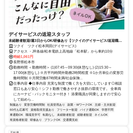
デイサービスの送迎スタッフ
未経験者歓迎/週3日からOK/研修あり【ツクイのデイサービス/送迎職員
求人】
ツクイ ツクイ松本岡田(デイサービス)
アクセス ・JR各線/松本電鉄上高地線「松本駅」から車約10分
時給1,061円
長野県松本市
勤務時間 ＜勤務時間＞ (1)07:45～09:30(休憩なし) (2)15:30～
17:00(休憩なし) ※月平均時間外勤務2時間程度 ※1か月単位の変形労
働時間制 ※月間労働87時間未満/社会保険...
仕事内容 ◆仕事内容 充実な制度で働く方を大切にしています◎相談
窓口もあり安心！シフト勤務で働きやすさ抜群の環境です。 全車両
にカーナビ・バックモニター付き！ 添乗職員が同乗しますので安心
して始めら...
制服あり
変形労働時間制
社員登用あり
副業・WワークOK
主婦・主夫歓迎
60代も応募可
資格取得支援あり
フリーター歓迎
バイク通勤OK
学歴不問
車通勤OK
職場見学可
転勤なし
未経験者歓迎
経験者歓迎
ネイルOK
有資格者歓迎
研修あり
ブランクOK
交通費支給
正社員