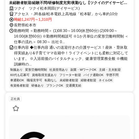
未経験者歓迎/経験不問/研修制度充実/夜勤なし【ツクイのデイサービス/
看護スタッフ求人】
ツクイ ツクイ松本岡田(デイサービス)
アクセス ・JR各線/松本電鉄上高地線「松本駅」から車約10分
時給1,247円～1,310円
長野県松本市
勤務時間 ＜勤務時間＞ (1)08:30～16:00(休憩60分) (2)09:00～
16:00(休憩60分) ※勤務時間相談可 ※1か月単位の変形労働時間制 ＜
仕事の流れ＞ 08:30～ 出社 0...
仕事内容 ◆仕事内容 通いの送迎付きの介護サービス！産休・育休取
得実績あり&子育てママ在籍中！ライフイベントにも柔軟に対応して
います。 ※入浴前後のバイタルチェック、健康管理業務全般 ※機能
訓練時の...
制服あり
変形労働時間制
社員登用あり
副業・WワークOK
主婦・主夫歓迎
60代も応募可
資格取得支援あり
フリーター歓迎
バイク通勤OK
学歴不問
車通勤OK
職場見学可
転勤なし
未経験者歓迎
経験者歓迎
ネイルOK
有資格者歓迎
研修あり
ブランクOK
交通費支給
正社員