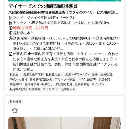
デイサービスでの機能訓練指導員
未経験者歓迎/経験不問/研修制度充実【ツクイのデイサービス/機能訓練
指導員求人】
ツクイ ツクイ松本岡田(デイサービス)
アクセス ・JR各線/松本電鉄上高地線「松本駅」から車約10分
時給1,197円～1,257円
長野県松本市
勤務時間 ＜勤務時間＞ (1)08:00～17:00(休憩60分) ※勤務時間相談可
※1か月単位の変形労働時間制 ＜仕事の流れ＞ 08:00～ 出社 10:00～
身体能力、生活能力(ADL)の評...
仕事内容 ◆仕事内容 子育て世代も活躍中！ライフステージに合わせ
た安心＆柔軟な働き方を実現！家庭と仕事の両立を応援します◎ ※
個別機能訓練の計画作成、実施、評価 ※集団機能訓練プログラムの
作成、実施...
制服あり
変形労働時間制
社員登用あり
副業・WワークOK
主婦・主夫歓迎
60代も応募可
資格取得支援あり
フリーター歓迎
バイク通勤OK
学歴不問
車通勤OK
職場見学可
転勤なし
未経験者歓迎
経験者歓迎
ネイルOK
有資格者歓迎
研修あり
ブランクOK
交通費支給
契約社員