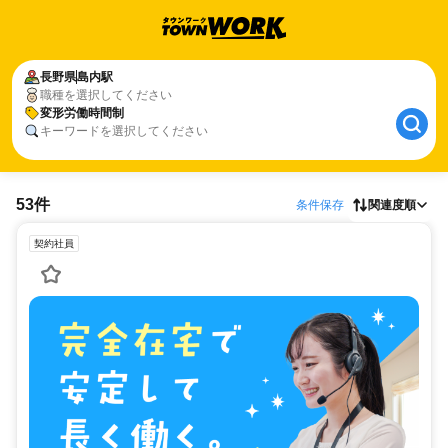
長野県
島内駅
職種を選択してください
変形労働時間制
キーワードを選択してください
53件
条件保存
関連度順
契約社員