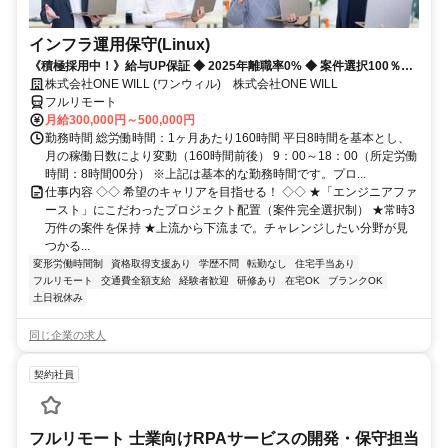
インフラ運用保守(Linux)
《積極採用中！》給与UP保証 ◆ 2025年離職率0% ◆ 案件選択100％！
◆ 平均残業7時間！
株式会社ONE WILL (ワンウィル) 株式会社ONE WILL
フルリモート
月給300,000円～500,000円
勤務時間 総労働時間：1ヶ月あたり160時間 平日8時間を基本とし、
月の稼働日数により変動（160時間前後） 9：00～18：00（所定労働
時間：8時間00分） ※上記は基本的な勤務時間です。プロ...
仕事内容 ◇◇ 希望のキャリアを目指せる！ ◇◇ ★「エンジニアファ
ースト」にこだわったプロジェクト配置（案件完全選択制） ★常時3
万件の案件を保持 ★上流から下流まで。チャレンジしたい分野が見
つかる...
変形労働時間制
資格取得支援あり
学歴不問
転勤なし
住宅手当あり
フルリモート
交通費全額支給
経験者歓迎
研修あり
在宅OK
ブランクOK
土日祝休み
同じ企業の求人
契約社員
フルリモート 士業向けRPAサービスの開発・保守担当