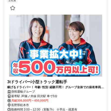
正社員
3tドライバー/小型トラック運転手
稼げるドライバー！ 年齢･性別･経験不問！ グループ全体での保有車両は
1,100台以上！
啓和運輸グループ
最寄駅 JR篠ノ井線 田沢駅 車で5分
月給306,000円～450,000円
長野県松本市
勤務時間 3:00～12:00（実働7h） ※早出・残業有