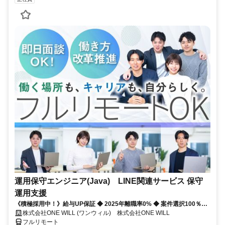
運用保守エンジニア(Java) LINE関連サービス 保守
運用支援
《積極採用中！》給与UP保証 ◆ 2025年離職率0% ◆ 案件選択100％！
◆ 平均残業7時間！
株式会社ONE WILL (ワンウィル) 株式会社ONE WILL
フルリモート