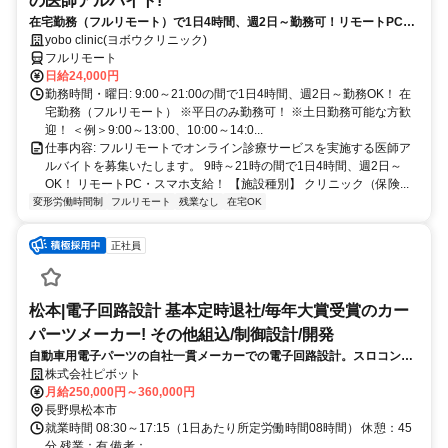
の医師アルバイト!
在宅勤務（フルリモート）で1日4時間、週2日～勤務可！リモートPC・
スマホ支給！
yobo clinic(ヨボウクリニック)
フルリモート
日給24,000円
勤務時間・曜日: 9:00～21:00の間で1日4時間、週2日～勤務OK！ 在
宅勤務（フルリモート） ※平日のみ勤務可！ ※土日勤務可能な方歓
迎！ ＜例＞9:00～13:00、10:00～14:0...
仕事内容: フルリモートでオンライン診療サービスを実施する医師ア
ルバイトを募集いたします。 9時～21時の間で1日4時間、週2日～
OK！ リモートPC・スマホ支給！ 【施設種別】 クリニック（保険...
変形労働時間制
フルリモート
残業なし
在宅OK
正社員
松本|電子回路設計 基本定時退社/毎年大賞受賞のカー
パーツメーカー! その他組込/制御設計/開発
自動車用電子パーツの自社一貫メーカーでの電子回路設計。スロコン等
に使用する電子回路、基板設計をお任せします。★仕様検討から量産ま
株式会社ピボット
で自社開発にこだわり、ファンに愛され続ける製品を生み出す環境で
月給250,000円～360,000円
す。
長野県松本市
就業時間 08:30～17:15（1日あたり所定労働時間08時間） 休憩：45
分 残業：有 備考：