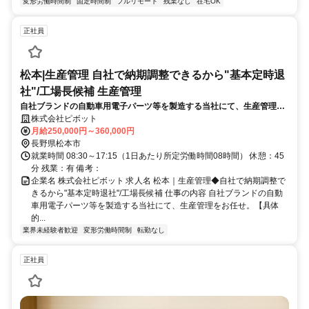
変形労働時間制
固定時間制
フルリモート
残業なし
在宅OK
正社員
松本|生産管理 自社で納期調整できるから"基本定時退
社"/工場長候補 生産管理
自社ブランドの自動車用電子パーツ等を製造する当社にて、生産管理を
お任せ。【具体的には】生産計画の策定、納期管理、部品管理など。
株式会社ピボット
★5年後を目途に現工場長の後任（工場長）となっていただく採用で
月給250,000円～360,000円
す。
長野県松本市
就業時間 08:30～17:15（1日あたり所定労働時間08時間） 休憩：45
分 残業：有 備考：
企業名 株式会社ピボット 求人名 松本｜生産管理◆自社で納期調整で
きるから"基本定時退社"/工場長候補 仕事の内容 自社ブランドの自動
車用電子パーツ等を製造する当社にて、生産管理をお任せ。【具体
的...
業界未経験者歓迎
変形労働時間制
転勤なし
正社員