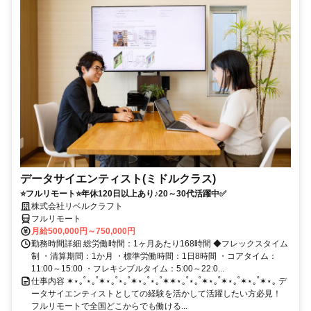
データサイエンティスト(ミドルクラス)
⭐フルリモート⭐年休120日以上あり♪20～30代活躍中✅
株式会社リベルクラフト
フルリモート
月給500,000円～750,000円
勤務時間詳細 総労働時間：1ヶ月あたり168時間 ◆フレックスタイム
制 ・清算期間：1か月 ・標準労働時間：1日8時間 ・コアタイム：
11:00～15:00 ・フレキシブルタイム：5:00～22:0...
仕事内容 ✶⋆｡˚⋆｡˚✶⋆｡˚⋆｡˚✶⋆｡˚⋆｡˚✶✶⋆｡˚⋆｡˚✶⋆｡˚✶⋆｡˚✶⋆｡˚✶⋆｡ デ
ータサイエンティストとしての経験を活かして活躍したい方必見！
フルリモートで全国どこからでも働ける...