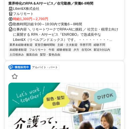
業界特化のRPA＆AIサービス／在宅勤務／実働6-8時間
Liber&X株式会社
フルリモート
時給1,300円～2,700円
勤務時間詳細 9:00～18:00内で実働6～8時間
仕事内容 ＼ リモートワークでRPA×AIに挑戦 ／ 社労士・税理士向け
に展開する RPA・AIサービス『ENROBO』で急成長中な
Liber&X（リベルアンドエックス）です。 ・・・・・・・・・...
業界未経験者歓迎
変形労働時間制
主婦・主夫歓迎
学歴不問
経験不問
未経験者歓迎
フルリモート
午前
経験者歓迎
夕方
在宅OK
駅近5分以内
土日祝休み
服装自由
髪型・髪色自由
アルバイト・パート