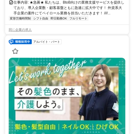
仕事内容: ★急募★ 私たちは、BtoB向けの業務支援サービスを提供し
ており、導入企業数・顧客基盤ともに急速に拡大中です！ 外資系大
手企業の案件にてペイロール業務を担当いただきます！ ////...
変形労働時間制
シフト自由
即日勤務OK
フルリモート
同じ企業の求人
アルバイト・パート