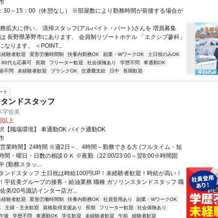
市
9：30～15：00（休憩なし） ※部屋数により勤務時間が前後する場合が
業務拡大に伴い、 清掃スタッフ(アルバイト・パート)さんを 増員募集
先は 長野県茅野市にあります、 会員制リゾートホテル 「エクシブ蓼科」
なります。 ＜POINT...
未経験者歓迎
変形労働時間制
扶養内勤務OK
副業・WワークOK
土日祝のみOK
60代も応募可
長期
フリーター歓迎
社会保険あり
学歴不問
車通勤OK
験不問
未経験者歓迎
ブランクOK
交通費支給
日中
長期歓迎
ート
スタンドスタッフ
本宇佐美
0円以上
択【職場環境】 車通勤OK バイク通勤OK
市
【営業時間】24時間 ※週2日～、4時間～勤務できる方 (フルタイム・短
※時間・曜日・日数の相談ＯＫ ※夜勤（22:00/23:00～翌8:00※時間固
 (勤務スタッ...
タンドスタッフ 土日祝は時給100円UP！未経験者歓迎！時給が高い！
！宇佐美グループの接客・給油業務 職種 ガソリンスタンドスタッフ 職
佐美/20号諏訪インター店ガ...
未経験者歓迎
変形労働時間制
扶養内勤務OK
社員登用あり
副業・WワークOK
K
主婦・主夫歓迎
資格取得支援あり
長期
フリーター歓迎
社会保険あり
午後
学歴不問
車通勤OK
学生歓迎
未経験者歓迎
午前
経験者歓迎