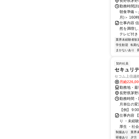
長野県茅野
勤務時間詳
朝食準備～
月)＞ 160時
仕事内容 
然を満喫し
テレビ付き・個
業界未経験者歓
学生歓迎
転勤
まかないあり
契約社員
セキュリ
セコム上信越
月給226,0
勤務地・最寄
長野県茅野
勤務時間・期
月単位の変
【例】 9:00～
仕事内容 
り ・未経
厚生 ・社会
制服あり
業界
研修あり
夕方