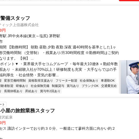
設警備スタッフ
ティック上信越株式会社
00円
駅 JR中央本線(東京～塩尻) 茅野駅
市
間 【勤務時間】 朝勤 昼勤 夕勤 夜勤 深夜 週40時間を基準とした1ヶ
形労働時間制 （交替制） ・残業あり/月30時間程度 ※勤務時間はご契約
ります。 【例】 ...
▼ポイント▼ ・業界最大手セコムグループ ・毎年最大10連休＋勤続年数
暇あり ・未経験入社が70%以上！研修制度も充実 ・大手ならではの手
利厚生 ・社会情勢・景気の影響...
迎
変形労働時間制
資格取得支援あり
フリーター歓迎
社会保険あり
車通勤OK
経験者歓迎
研修あり
社会保険完備
制服貸与
賞与あり
ブランクOK
交通費支給
り
長期休暇あり
昇給あり
賞与年2回あり
ート
山小屋の旅館業務スタッフ
唐沢鉱泉
00円
セス 諏訪インターでおり約３０分、一般道にて蓼科方面に向かい約２