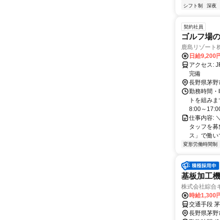
シフト制
深夜
契約社員
ゴルフ場の
鹿島リゾート
日給9,200
アクセス: JR中央本線「茅野駅」から車で20分 ・マイカー通勤可能 ・無料駐車場
完備
長野県茅野
勤務時間・
トを組みます
8:00～17:
仕事内容: 
タッフを募
ス」で働いて
変形労働時間制
基板加工機
株式会社綜合
時給1,300
交通手段 
長野県茅野