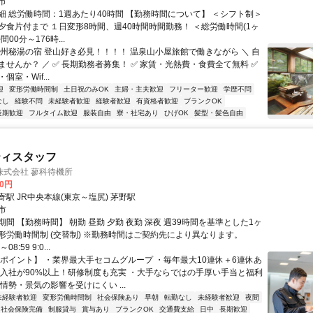
市
細 総労働時間：1週あたり40時間 【勤務時間について】 ＜シフト制＞
夕食片付まで １日変形8時間、週40時間時間勤務！ ＜総労働時間(1ヶ
間00分～176時...
信州秘湯の宿 登山好き必見！！！！ 温泉山小屋旅館で働きながら ＼ 自
ませんか？ ／ ✅ 長期勤務者募集！ ✅ 家賃・光熱費・食費全て無料 ✅
室・Wif...
迎
変形労働時間制
土日祝のみOK
主婦・主夫歓迎
フリーター歓迎
学歴不問
なし
経験不問
未経験者歓迎
経験者歓迎
有資格者歓迎
ブランクOK
長期歓迎
フルタイム歓迎
服装自由
寮・社宅あり
ひげOK
髪型・髪色自由
ティスタッフ
株式会社 蓼科待機所
00円
駅 JR中央本線(東京～塩尻) 茅野駅
市
間 【勤務時間】 朝勤 昼勤 夕勤 夜勤 深夜 週39時間を基準とした1ヶ
形労働時間制 (交替制) ※勤務時間はご契約先により異なります。
08:59 9:0...
【ポイント】 ・業界最大手セコムグループ ・毎年最大10連休＋6連休あ
験入社が90%以上！研修制度も充実 ・大手ならではの手厚い手当と福利
情勢・景気の影響を受けにくい ...
未経験者歓迎
変形労働時間制
社会保険あり
早朝
転勤なし
未経験者歓迎
夜間
社会保険完備
制服貸与
賞与あり
ブランクOK
交通費支給
日中
長期歓迎