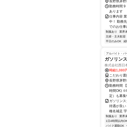
長野県茅野
勤務時間 
あります
仕事内容 
中！ 勤務
でのお仕事に
制服あり
業界
主婦・主夫歓迎
平日のみOK
経
アルバイト・パ
ガソリン
株式会社西日
時給1,08
こだわり選
長野県茅野
勤務時間 
時間OK) 
定）も募集中
ガソリンス
待遇が良い
種名補足 宇
制服あり
業界
1日4時間以内O
バイク通勤OK