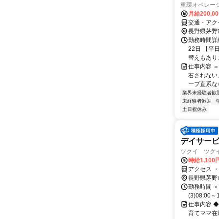
重環オペレー
月給200,0
交通・アク
長野県茅野
勤務時間詳
22日 【平
替えもありま
仕事内容 
右されない
ープ直系なら
業界未経験者歓
未経験者歓迎
土日祝休み
デイサー
ツクイ ツクイ
時給1,100
アクセス 
長野県茅野
勤務時間 ＜勤務
(3)08:00～
仕事内容 
育てママ在