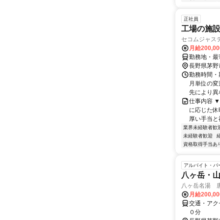
正社員
工場の施
セコムジャス
月給200,0
勤務地・最寄
長野県茅野
勤務時間・期
月単位の変
先により異な
仕事内容 
に応じた休
厚い手当と福
業界未経験者歓
未経験者歓迎
資格取得手当あ
アルバイト・パ
八ヶ岳・
八ヶ岳名湯 
月給200,0
交通・アク
０分