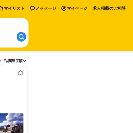
マイリスト
メッセージ
マイページ
求人掲載のご相談
存
関連度順