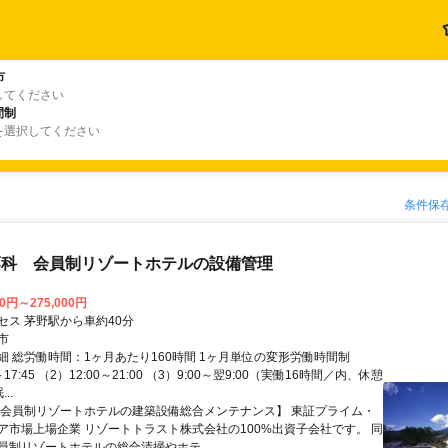
市
してください
間制
を選択してください
条件保
蓼科 会員制リゾートホテルの設備管理
00円～275,000円
セス 茅野駅から車約40分
市
細 総労働時間：1ヶ月あたり160時間 1ヶ月単位の変形労働時間制
～17:45 （2）12:00～21:00 （3）9:00～翌9:00（実働16時間／内、休憩
..
【会員制リゾートホテルの建築設備総合メンテナンス】 東証プライム・
ア市場上場企業 リゾートトラスト株式会社の100%出資子会社です。 同
員制リゾートホテルの総合清掃やホテ...