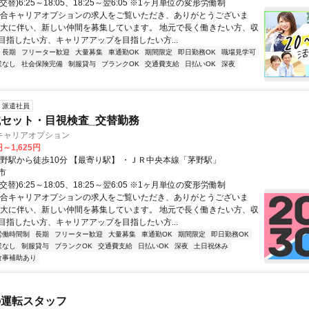
交替)6:25～18:05、18:25～翌6:05 ※1ヶ月単位の変形労働制
綜合キャリアオプションの求人をご覧いただき、ありがとうございま
拡大に伴い、新しい仲間を募集しています。 地元で長く働きたい方、収
目指したい方、キャリアアップを目指したい方...
長期
フリーター歓迎
大量募集
車通勤OK
期間限定
即日勤務OK
職場見学可
業なし
社会保険完備
制服貸与
ブランクOK
交通費支給
日払いOK
深夜
派遣社員
セット・目視検査_交替勤務
キャリアオプション
円～1,625円
茅野駅から徒歩10分 【最寄り駅】 ・ＪＲ中央本線「茅野駅」
市
交替)6:25～18:05、18:25～翌6:05 ※1ヶ月単位の変形労働制
綜合キャリアオプションの求人をご覧いただき、ありがとうございま
拡大に伴い、新しい仲間を募集しています。 地元で長く働きたい方、収
目指したい方、キャリアアップを目指したい方...
労働時間制
長期
フリーター歓迎
大量募集
車通勤OK
期間限定
即日勤務OK
業なし
制服貸与
ブランクOK
交通費支給
日払いOK
深夜
土日祝休み
食事補助あり
の運転スタッフ