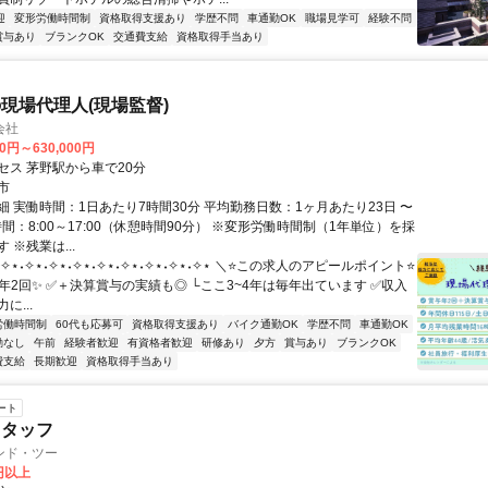
迎
変形労働時間制
資格取得支援あり
学歴不問
車通勤OK
職場見学可
経験不問
賞与あり
ブランクOK
交通費支給
資格取得手当あり
現場代理人(現場監督)
会社
00円～630,000円
セス 茅野駅から車で20分
市
細 実働時間：1日あたり7時間30分 平均勤務日数：1ヶ月あたり23日 〜
時間：8:00～17:00（休憩時間90分） ※変形労働時間制（1年単位）を採
 ※残業は...
✧⋆˖✧⋆˖✧⋆˖✧⋆˖✧⋆˖✧⋆˖✧⋆˖✧⋆˖✧⋆ ＼⭐この求人のアピールポイント⭐
年2回✨ ✅＋決算賞与の実績も◎ └ここ3~4年は毎年出ています ✅収入
に...
労働時間制
60代も応募可
資格取得支援あり
バイク通勤OK
学歴不問
車通勤OK
勤なし
午前
経験者歓迎
有資格者歓迎
研修あり
夕方
賞与あり
ブランクOK
費支給
長期歓迎
資格取得手当あり
ート
スタッフ
ンド・ツー
0円以上