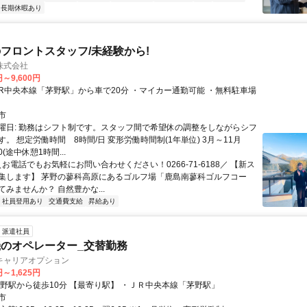
長期休暇あり
フロントスタッフ/未経験から!
株式会社
円～9,600円
市
曜日: 勤務はシフト制です。スタッフ間で希望休の調整をしながらシフ
。 想定労働時間 8時間/日 変形労働時間制(1年単位) 3月～11月
00(途中休憩1時間...
＼お電話でもお気軽にお問い合わせください！0266-71-6188／ 【新ス
集します】 茅野の蓼科高原にあるゴルフ場「鹿島南蓼科ゴルフコー
みませんか？ 自然豊かな...
社員登用あり
交通費支給
昇給あり
派遣社員
のオペレーター_交替勤務
キャリアオプション
円～1,625円
茅野駅から徒歩10分 【最寄り駅】 ・ＪＲ中央本線「茅野駅」
市