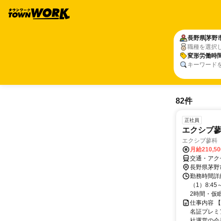
長野県
茅野
職種を選択
変形労働時
キーワード
82件
正社員
エクシブ
エクシブ蓼科
月給210,5
交通・アク
長野県茅野
勤務時間詳
（1）8:45
2時間・仮眠.
仕事内容 
名証プレミ
社運営の会