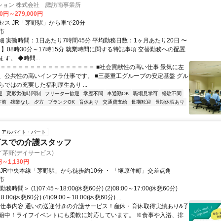
ション 株式会社 諏訪南事業所
00円～279,000円
セス JR「茅野駅」から車で20分
市
細 実働時間：1日あたり7時間45分 平均勤務日数：1ヶ月あたり20日 〜
日】08時30分～17時15分 就業時間に関する特記事項 交替勤務への配置
す。 ◆時間...
＝＝＝＝＝＝＝＝＝＝＝＝＝＝＝＝＝ ■社会貢献性の高い仕事 景気に左
、公共性の高いインフラ仕事です。 ■三菱重工グループの安定基盤 グル
ではの充実した福利厚生あり ...
迎
変形労働時間制
フリーター歓迎
学歴不問
車通勤OK
職場見学可
経験不問
午前
残業なし
夕方
ブランクOK
育休あり
交通費支給
長期歓迎
長期休暇あり
アルバイト・パート
ビスでの介護スタッフ
茅野(デイサービス)
円～1,130円
・JR中央本線「茅野駅」から徒歩約10分 ・ 「塚原仲町」交差点角
市
時間＞ (1)07:45～18:00(休憩60分) (2)08:00～17:00(休憩60分)
18:00(休憩60分) (4)09:00～18:00(休憩60分) ...
◆仕事内容 通いの送迎付きの介護サービス！産休・育休取得実績あり&子
籍中！ライフイベントにも柔軟に対応しています。 ※食事や入浴、排