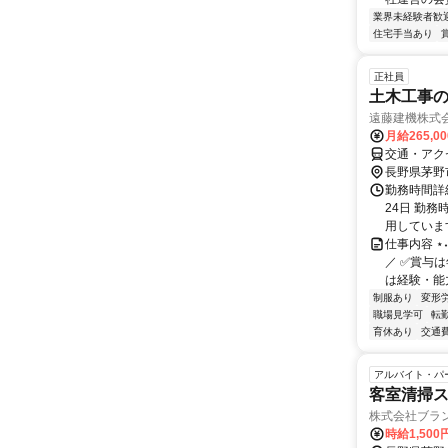
業界未経験者歓
住宅手当あり
正社員
土木工事の
遠藤建機株式
月給265,0
交通・アク
長野県茅野
勤務時間詳
24日 勤務
用しています
仕事内容 ⋆˖
／ ✅賞与は
は経験・能力
制服あり
変形
職場見学可
転
育休あり
交通
アルバイト・パ
客室清掃
株式会社ブラ
時給1,50