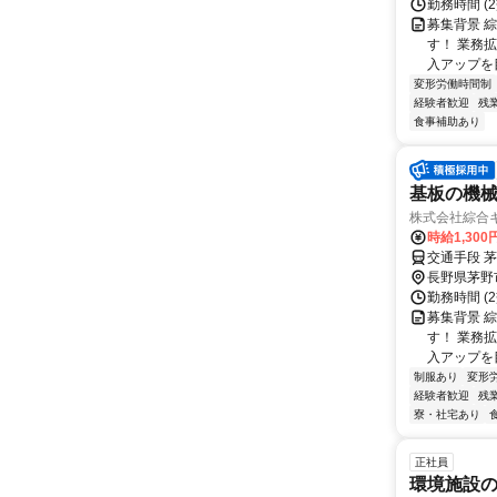
勤務時間 (2
募集背景 
す！ 業務
入アップを
変形労働時間制
経験者歓迎
残
食事補助あり
基板の機械
株式会社綜合
時給1,300
交通手段 
長野県茅野
勤務時間 (2
募集背景 
す！ 業務
入アップを
制服あり
変形
経験者歓迎
残
寮・社宅あり
正社員
環境施設