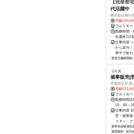
【完全在宅
代活躍中
株式会社ffenQ
月給220,0
フルリモー
勤務時間・曜
全週休2日制
仕事内容: 
から貸与｜
界中で使われ
変形労働時間制
正社員
催事販売|
営業部正社員(
月給275,0
フルリモー
勤務時間詳細
10：00～
仕事内容 
営・接客販
リネン・ク
業界未経験者歓
家賃無料
賞与