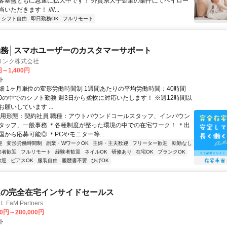
客基盤ともに急速に拡大中です！ 外資系大手企業の案件にてペイロー
ただきます！ ////...
シフト自由
即日勤務OK
フルリモート
務│スマホユーザーのカスタマーサポート
リンク株式会社
円～1,400円
ト
細 1ヶ月単位の変形労働時間制 1週間あたりの平均労働時間：40時間
0:00の中でのシフト勤務 週3日から柔軟に対応いたします！ ※週12時間以
願いしています ...
雇用形態：契約社員 職種：アウトバウンドコールスタッフ、インバウン
タッフ、一般事務 ＊各種制度が整った環境の中での在宅ワーク！ ＊出
から応募可能◎ ＊PCやモニター等...
迎
変形労働時間制
副業・WワークOK
主婦・主夫歓迎
フリーター歓迎
転勤なし
験者歓迎
フルリモート
経験者歓迎
ネイルOK
研修あり
在宅OK
ブランクOK
歓迎
ピアスOK
服装自由
履歴書不要
ひげOK
連の完全在宅インサイドセールス
FaM Partners
00円～280,000円
ト