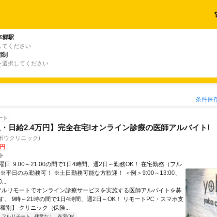
本郷駅
してください
間制
を選択してください
条件保
ート
・日給2.4万円】完全在宅!オンライン診療の医師アルバイト!
c(ヨボウクリニック)
0円
ト
日: 9:00～21:00の間で1日4時間、週2日～勤務OK！ 在宅勤務（フル
※平日のみ勤務可！ ※土日勤務可能な方歓迎！ ＜例＞9:00～13:00、
...
 フルリモートでオンライン診療サービスを実施する医師アルバイトを募
す。 9時～21時の間で1日4時間、週2日～OK！ リモートPC・スマホ支
種別】 クリニック（保険...
フルリモート
残業なし
在宅OK