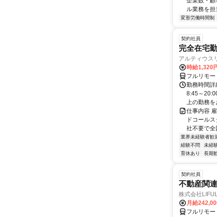
企業数・顧
ル業務を担当い
変形労働時間制
契約社員
完全在宅勤
アルティウス
時給1,320
フルリモー
勤務時間詳
8:45～2
上の勤務をお
仕事内容 
ドコールス
社不要で全国
業界未経験者歓
経験不問
未経
育休あり
長期
契約社員
不動産関
株式会社LIFULL 
月給242,0
フルリモー