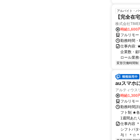
アルバイト・パ
【完全在宅
株式会社TIME
時給1,600
フルリモー
勤務時間・
仕事内容:
企業数・顧
ロール業務を
変形労働時間制
auスマホ
アルティウス
時給1,300
フルリモー
勤務時間詳細
フト制 ★
1週間あたり
仕事内容 
シフトパタ
与！ ＊☆＊