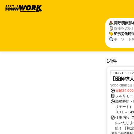
長野県
伊那
職種を選択
変形労働時
キーワード
14件
アルバイト・パ
【医師求人
yobo clini
日給24,00
フルリモー
勤務時間・曜
リモート） 
10:00～14:0
仕事内容:
集いたしま
給！ 【施設
変形労働時間制