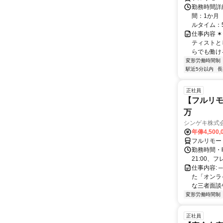
勤務時間詳
間：1か月 
ルタイム：5:0
仕事内容 ✶⋆｡
ティストと
らでも働ける.
変形労働時間制
駅近5分以内
長
正社員
【フルリモ
万
シンゲキ株式
年俸4,500,
フルリモー
勤務時間・曜
21:00、フ
仕事内容: 
た「オンラ
な三者面談
変形労働時間制
正社員