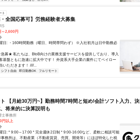
ート
宅・全国応募可】労務経験者大募集
RS
円～2,600円
ト
曜日: ・160時間勤務（曜日、時間帯問わず） ※入社初月は日中勤務必
 ★急募★ 私たちは、BtoB向けの業務支援サービスを提供しており、導入
客基盤ともに急速に拡大中です！ 外資系大手企業の案件にてペイロー
ただきます！ ////...
シフト自由
即日勤務OK
フルリモート
ト 【月給30万円~】勤務時間7時間と短め!会計ソフト入力、
成、将来的に決算説明も
理士事務所
00円以上
ト
: * 9:00～17:00 * 完全週休2日制 * 9:00-16:00など、柔軟に相談可能
 弊事務所は、不動産業（不動産賃貸、売買、開発等）にほぼ特化した税