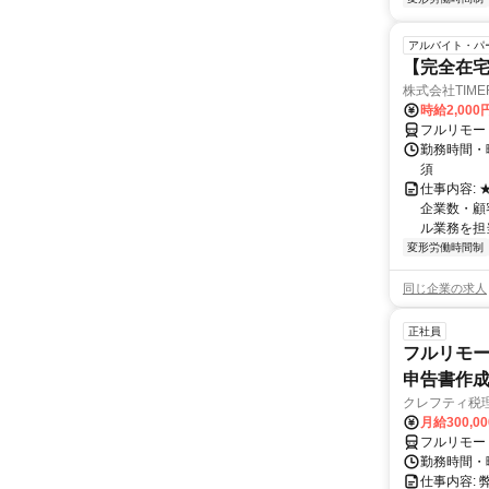
アルバイト・パ
【完全在
株式会社TIME
時給2,000
フルリモー
勤務時間・
須
仕事内容:
企業数・顧
ル業務を担当い
変形労働時間制
同じ企業の求人
正社員
フルリモー
申告書作
クレフティ税
月給300,0
フルリモー
勤務時間・曜日
仕事内容: