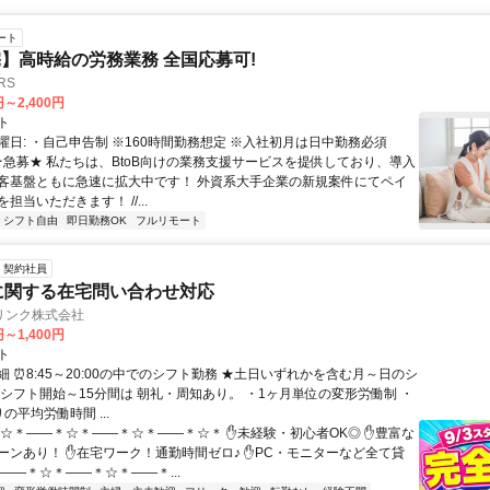
ート
】高時給の労務業務 全国応募可!
RS
円～2,400円
ト
曜日: ・自己申告制 ※160時間勤務想定 ※入社初月は日中勤務必須
 ★急募★ 私たちは、BtoB向けの業務支援サービスを提供しており、導入
客基盤ともに急速に拡大中です！ 外資系大手企業の新規案件にてペイ
担当いただきます！ //...
シフト自由
即日勤務OK
フルリモート
契約社員
に関する在宅問い合わせ対応
リンク株式会社
円～1,400円
ト
 ⏰8:45～20:00の中でのシフト勤務 ★土日いずれかを含む月～日のシ
各シフト開始～15分間は 朝礼・周知あり。 ・1ヶ月単位の変形労働制 ・
の平均労働時間 ...
＊☆＊――＊☆＊――＊☆＊――＊☆＊ ✋未経験・初心者OK◎ ✋豊富な
ーンあり！ ✋在宅ワーク！通勤時間ゼロ♪ ✋PC・モニターなど全て貸
――＊☆＊――＊☆＊――＊...