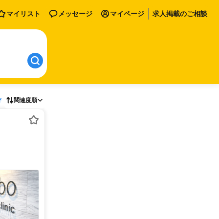
マイリスト
メッセージ
マイページ
求人掲載のご相談
存
関連度順