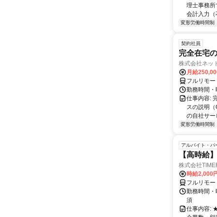
理士事務所
会計入力（
変形労働時間制
契約社員
完全在宅の
株式会社ネッ
月給250,0
フルリモー
勤務時間・
仕事内容:
スの説明（
の自社サー
変形労働時間制
アルバイト・パ
【高時給】
株式会社TIME
時給2,000
フルリモー
勤務時間・
須
仕事内容: