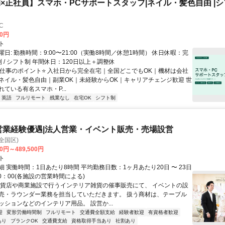
×正社員】スマホ・PCサポートスタッフ|ネイル・髪色自由 |シフ
C
00円
ト
日: 勤務時間：9:00〜21:00（実働8時間／休憩1時間） 休日休暇：完
 / シフト制 年間休日：120日以上＋調整休
⭐️仕事のポイント⭐️ 入社日から完全在宅｜全国どこでもOK｜機材は会社
ネイル・髪色自由｜副業OK｜未経験からOK｜キャリアチェンジ歓迎 世
ている有名スマホ・P...
英語
フルリモート
残業なし
在宅OK
シフト制
営業経験優遇|法人営業・イベント販売・売場設営
全国区)
00円～489,500円
ト
 実働時間：1日あたり8時間 平均勤務日数：1ヶ月あたり20日 〜 23日
20：00(各施設の営業時間による)
百貨店や商業施設で行うインテリア雑貨の催事販売にて、 イベントの設
売・ラウンダー業務を担当していただきます。 扱う商材は、テーブル
ッションなどのインテリア用品。 設営か...
迎
変形労働時間制
フルリモート
交通費全額支給
経験者歓迎
有資格者歓迎
あり
ブランクOK
交通費支給
資格取得手当あり
社割あり