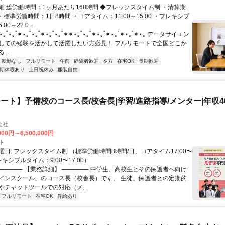
細 総労働時間：1ヶ月あたり168時間 ◆フレックスタイム制 ・清算期
・標準労働時間：1日8時間 ・コアタイム：11:00～15:00 ・フレキシブ
0～22:0...
˚⋆｡˚✶⋆｡˚⋆｡˚✶⋆｡˚⋆｡˚✶✶⋆｡˚⋆｡˚✶⋆｡˚✶⋆｡˚✶⋆｡˚✶⋆｡ データサイエン
しての経験を活かして活躍したい方必見！ フルリモートで全国どこか
..
転勤なし
フルリモート
午前
経験者歓迎
夕方
在宅OK
長期歓迎
期休暇あり
土日祝休み
服装自由
ート】予備校のコース長/校舎長|学習/進路指導/メンター|年収40
会社
000円～6,500,000円
ト
日: フレックスタイム制 （標準労働時間8時間/日、コアタイム17:00〜
レキシブルタイム：9:00〜17:00）
────── 【業務詳細】 ────── 中学生、高校生とその保護者へ向け
インスクール」のコース長（校舎長）です。 生徒、保護者との定期的
やチャットツールでの対応（メ...
フルリモート
在宅OK
昇給あり