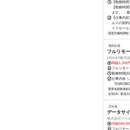
【勤務時間】
【勤務時間
ます。 ・業
【仕事内容
ルスの契約
イドセールス
変形労働時間制
契約社員
フルリモー
Liber&X株式
時給1,300
フルリモー
勤務時間詳細
仕事内容 ＼
『ENROB
業界未経験者歓
在宅OK
駅近5
正社員
データサイ
株式会社リベ
月給500,0
フルリモー