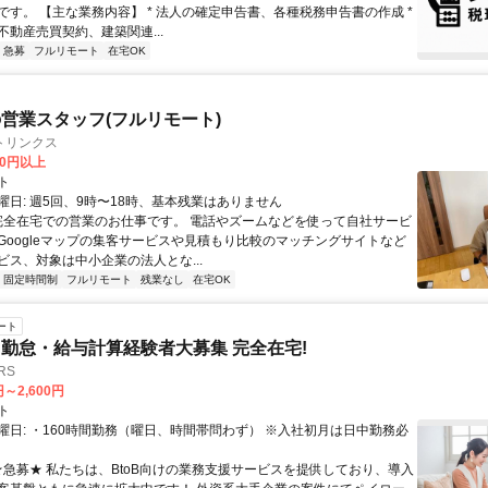
です。 【主な業務内容】 * 法人の確定申告書、各種税務申告書の作成 *
不動産売買契約、建築関連...
急募
フルリモート
在宅OK
営業スタッフ(フルリモート)
トリンクス
00円以上
ト
曜日: 週5回、9時〜18時、基本残業はありません
 完全在宅での営業のお仕事です。 電話やズームなどを使って自社サービ
Googleマップの集客サービスや見積もり比較のマッチングサイトなど
ビス、対象は中小企業の法人とな...
固定時間制
フルリモート
残業なし
在宅OK
ート
勤怠・給与計算経験者大募集 完全在宅!
RS
円～2,600円
ト
曜日: ・160時間勤務（曜日、時間帯問わず） ※入社初月は日中勤務必
 ★急募★ 私たちは、BtoB向けの業務支援サービスを提供しており、導入