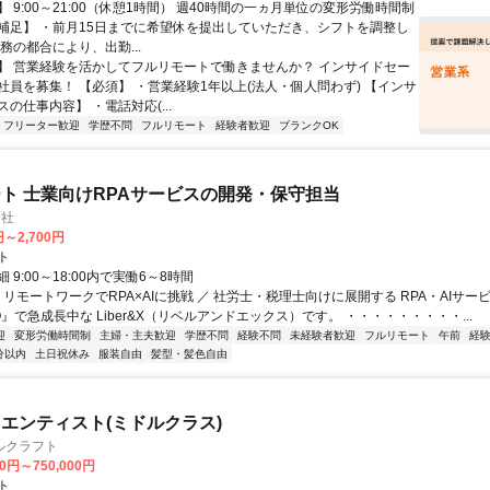
 9:00～21:00（休憩1時間） 週40時間の一ヵ月単位の変形労働時間制
補足】 ・前月15日までに希望休を提出していただき、シフトを調整し
務の都合により、出勤...
】 営業経験を活かしてフルリモートで働きませんか？ インサイドセー
社員を募集！ 【必須】 ・営業経験1年以上(法人・個人問わず) 【インサ
の仕事内容】 ・電話対応(...
フリーター歓迎
学歴不問
フルリモート
経験者歓迎
ブランクOK
ト 士業向けRPAサービスの開発・保守担当
会社
円～2,700円
ト
 9:00～18:00内で実働6～8時間
 リモートワークでRPA×AIに挑戦 ／ 社労士・税理士向けに展開する RPA・AIサー
O』で急成長中な Liber&X（リベルアンドエックス）です。 ・・・・・・・・・...
迎
変形労働時間制
主婦・主夫歓迎
学歴不問
経験不問
未経験者歓迎
フルリモート
午前
経
分以内
土日祝休み
服装自由
髪型・髪色自由
エンティスト(ミドルクラス)
ルクラフト
00円～750,000円
ト