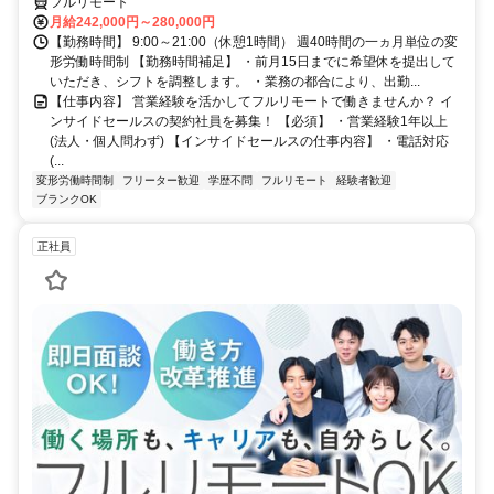
フルリモート
月給242,000円～280,000円
【勤務時間】 9:00～21:00（休憩1時間） 週40時間の一ヵ月単位の変
形労働時間制 【勤務時間補足】 ・前月15日までに希望休を提出して
いただき、シフトを調整します。 ・業務の都合により、出勤...
【仕事内容】 営業経験を活かしてフルリモートで働きませんか？ イ
ンサイドセールスの契約社員を募集！ 【必須】 ・営業経験1年以上
(法人・個人問わず) 【インサイドセールスの仕事内容】 ・電話対応
(...
変形労働時間制
フリーター歓迎
学歴不問
フルリモート
経験者歓迎
ブランクOK
正社員