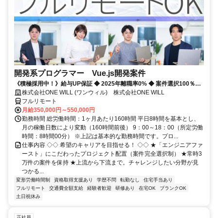
開発系プログラマー Vue.js開発案件
《積極採用中！》給与UP保証 ◆ 2025年離職率0% ◆ 案件選択100％！
◆ 平均残業7時間！
株式会社ONE WILL (ワンウィル) 株式会社ONE WILL
フルリモート
月給350,000円～550,000円
勤務時間 総労働時間：1ヶ月あたり160時間 平日8時間を基本とし、
月の稼働日数により変動（160時間前後） 9：00～18：00（所定労働
時間：8時間00分） ※上記は基本的な勤務時間です。プロ...
仕事内容 ◇◇ 希望のキャリアを目指せる！ ◇◇ ★「エンジニアファ
ースト」にこだわったプロジェクト配置（案件完全選択制） ★常時3
万件の案件を保持 ★上流から下流まで。チャレンジしたい分野が見
つかる...
変形労働時間制
資格取得支援あり
学歴不問
転勤なし
住宅手当あり
フルリモート
交通費全額支給
経験者歓迎
研修あり
在宅OK
ブランクOK
土日祝休み
正社員