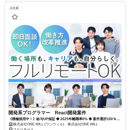
正社員
開発系プログラマー React開発案件
《積極採用中！》給与UP保証 ◆ 2025年離職率0% ◆ 案件選択100％！
◆ 平均残業7時間！
株式会社ONE WILL (ワンウィル) 株式会社ONE WILL
フルリモート