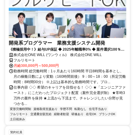
開発系プログラマー 業務支援システム開発
《積極採用中！》給与UP保証 ◆ 2025年離職率0% ◆ 案件選択100％！
◆ 平均残業7時間！
株式会社ONE WILL (ワンウィル) 株式会社ONE WILL
フルリモート
月給300,000円～500,000円
勤務時間 総労働時間：1ヶ月あたり160時間 平日8時間を基本とし、
月の稼働日数により変動（160時間前後） 9：00～18：00（所定労働
時間：8時間00分） ※上記は基本的な勤務時間です。プロ...
仕事内容 ◇◇ 希望のキャリアを目指せる！ ◇◇ ★「エンジニアファ
ースト」にこだわったプロジェクト配置（案件完全選択制） ★常時3
万件の案件を保持 ★上流から下流まで。チャレンジしたい分野が見
つかる...
変形労働時間制
資格取得支援あり
学歴不問
転勤なし
住宅手当あり
フルリモート
交通費全額支給
経験者歓迎
研修あり
在宅OK
ブランクOK
土日祝休み
契約社員