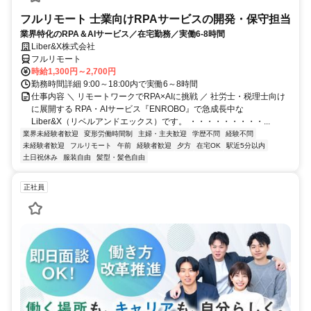
フルリモート 士業向けRPAサービスの開発・保守担当
業界特化のRPA＆AIサービス／在宅勤務／実働6-8時間
Liber&X株式会社
フルリモート
時給1,300円～2,700円
勤務時間詳細 9:00～18:00内で実働6～8時間
仕事内容 ＼ リモートワークでRPA×AIに挑戦 ／ 社労士・税理士向け
に展開する RPA・AIサービス『ENROBO』で急成長中な
Liber&X（リベルアンドエックス）です。 ・・・・・・・・・...
業界未経験者歓迎
変形労働時間制
主婦・主夫歓迎
学歴不問
経験不問
未経験者歓迎
フルリモート
午前
経験者歓迎
夕方
在宅OK
駅近5分以内
土日祝休み
服装自由
髪型・髪色自由
正社員