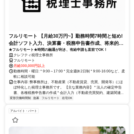
フルリモート 【月給30万円~】勤務時間7時間と短め!
会計ソフト入力、決算書・税務申告書作成、将来的に
★フルリモート★時間の融通が利き、有給申請も直前でOK！
決算説明も
クレフティ税理士事務所
フルリモート
月給300,000円以上
勤務時間・曜日: * 9:00～17:00 * 完全週休2日制 * 9:00-16:00など、柔
軟に相談可能
仕事内容: 弊事務所は、不動産業（不動産賃貸、売買、開発等）にほ
ぼ特化した税理士事務所です。 【主な業務内容】 * 法人の確定申告
書、各種税務申告書の作成 * 会計入力（不動産売買契約、建築関連...
変形労働時間制
急募
フルリモート
在宅OK
アルバイト・パート