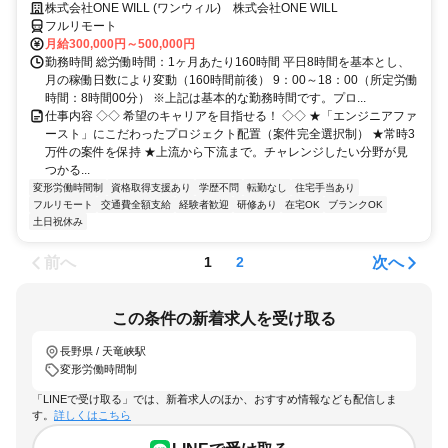
◆ 平均残業7時間！
株式会社ONE WILL (ワンウィル) 株式会社ONE WILL
フルリモート
月給300,000円～500,000円
勤務時間 総労働時間：1ヶ月あたり160時間 平日8時間を基本とし、
月の稼働日数により変動（160時間前後） 9：00～18：00（所定労働
時間：8時間00分） ※上記は基本的な勤務時間です。プロ...
仕事内容 ◇◇ 希望のキャリアを目指せる！ ◇◇ ★「エンジニアファ
ースト」にこだわったプロジェクト配置（案件完全選択制） ★常時3
万件の案件を保持 ★上流から下流まで。チャレンジしたい分野が見
つかる...
変形労働時間制
資格取得支援あり
学歴不問
転勤なし
住宅手当あり
フルリモート
交通費全額支給
経験者歓迎
研修あり
在宅OK
ブランクOK
土日祝休み
前へ
次へ
1
2
この条件の新着求人を受け取る
長野県 / 天竜峡駅
変形労働時間制
「LINEで受け取る」では、新着求人のほか、おすすめ情報なども配信しま
す。
詳しくはこちら