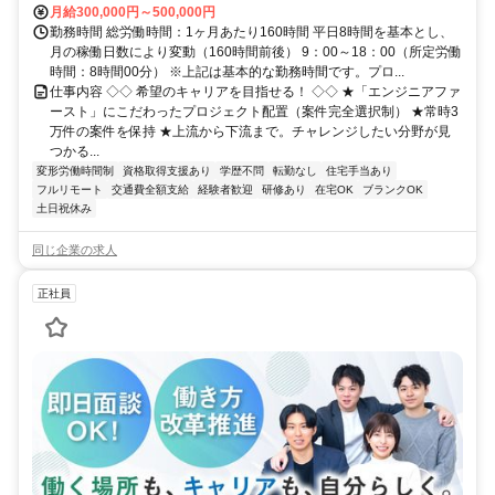
月給300,000円～500,000円
勤務時間 総労働時間：1ヶ月あたり160時間 平日8時間を基本とし、
月の稼働日数により変動（160時間前後） 9：00～18：00（所定労働
時間：8時間00分） ※上記は基本的な勤務時間です。プロ...
仕事内容 ◇◇ 希望のキャリアを目指せる！ ◇◇ ★「エンジニアファ
ースト」にこだわったプロジェクト配置（案件完全選択制） ★常時3
万件の案件を保持 ★上流から下流まで。チャレンジしたい分野が見
つかる...
変形労働時間制
資格取得支援あり
学歴不問
転勤なし
住宅手当あり
フルリモート
交通費全額支給
経験者歓迎
研修あり
在宅OK
ブランクOK
土日祝休み
同じ企業の求人
正社員