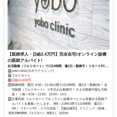
【医師求人・日給2.4万円】完全在宅!オンライン診療
の医師アルバイト!
在宅勤務（フルリモート）で1日4時間、週2日～勤務可！リモートPC・
スマホ支給！
yobo clinic(ヨボウクリニック)
フルリモート
日給24,000円
勤務時間・曜日: 9:00～21:00の間で1日4時間、週2日～勤務OK！ 在
宅勤務（フルリモート） ※平日のみ勤務可！ ※土日勤務可能な方歓
迎！ ＜例＞9:00～13:00、10:00～14:0...
仕事内容: フルリモートでオンライン診療サービスを実施する医師ア
ルバイトを募集いたします。 9時～21時の間で1日4時間、週2日～
OK！ リモートPC・スマホ支給！ 【施設種別】 クリニック（保険...
変形労働時間制
フルリモート
残業なし
在宅OK