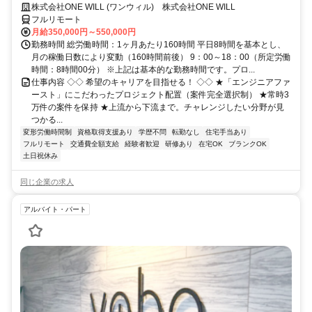
◆ 平均残業7時間！
株式会社ONE WILL (ワンウィル) 株式会社ONE WILL
フルリモート
月給350,000円～550,000円
勤務時間 総労働時間：1ヶ月あたり160時間 平日8時間を基本とし、
月の稼働日数により変動（160時間前後） 9：00～18：00（所定労働
時間：8時間00分） ※上記は基本的な勤務時間です。プロ...
仕事内容 ◇◇ 希望のキャリアを目指せる！ ◇◇ ★「エンジニアファ
ースト」にこだわったプロジェクト配置（案件完全選択制） ★常時3
万件の案件を保持 ★上流から下流まで。チャレンジしたい分野が見
つかる...
変形労働時間制
資格取得支援あり
学歴不問
転勤なし
住宅手当あり
フルリモート
交通費全額支給
経験者歓迎
研修あり
在宅OK
ブランクOK
土日祝休み
同じ企業の求人
アルバイト・パート