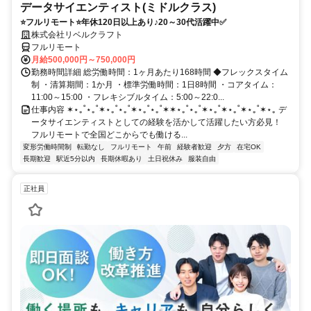
データサイエンティスト(ミドルクラス)
⭐フルリモート⭐年休120日以上あり♪20～30代活躍中✅
株式会社リベルクラフト
フルリモート
月給500,000円～750,000円
勤務時間詳細 総労働時間：1ヶ月あたり168時間 ◆フレックスタイム
制 ・清算期間：1か月 ・標準労働時間：1日8時間 ・コアタイム：
11:00～15:00 ・フレキシブルタイム：5:00～22:0...
仕事内容 ✶⋆｡˚⋆｡˚✶⋆｡˚⋆｡˚✶⋆｡˚⋆｡˚✶✶⋆｡˚⋆｡˚✶⋆｡˚✶⋆｡˚✶⋆｡˚✶⋆｡ デ
ータサイエンティストとしての経験を活かして活躍したい方必見！
フルリモートで全国どこからでも働ける...
変形労働時間制
転勤なし
フルリモート
午前
経験者歓迎
夕方
在宅OK
長期歓迎
駅近5分以内
長期休暇あり
土日祝休み
服装自由
正社員