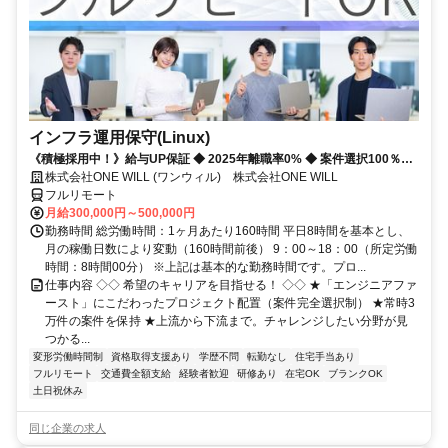
インフラ運用保守(Linux)
《積極採用中！》給与UP保証 ◆ 2025年離職率0% ◆ 案件選択100％！
◆ 平均残業7時間！
株式会社ONE WILL (ワンウィル) 株式会社ONE WILL
フルリモート
月給300,000円～500,000円
勤務時間 総労働時間：1ヶ月あたり160時間 平日8時間を基本とし、
月の稼働日数により変動（160時間前後） 9：00～18：00（所定労働
時間：8時間00分） ※上記は基本的な勤務時間です。プロ...
仕事内容 ◇◇ 希望のキャリアを目指せる！ ◇◇ ★「エンジニアファ
ースト」にこだわったプロジェクト配置（案件完全選択制） ★常時3
万件の案件を保持 ★上流から下流まで。チャレンジしたい分野が見
つかる...
変形労働時間制
資格取得支援あり
学歴不問
転勤なし
住宅手当あり
フルリモート
交通費全額支給
経験者歓迎
研修あり
在宅OK
ブランクOK
土日祝休み
同じ企業の求人