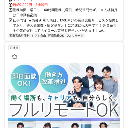
時給2,000円～2,600円
勤務時間・曜日: ・160時間勤務（曜日、時間帯問わず） ※入社初月
は日中勤務必須
仕事内容: ★急募★ 私たちは、BtoB向けの業務支援サービスを提供し
ており、導入企業数・顧客基盤ともに急速に拡大中です！ 外資系大
手企業の案件にてペイロール業務を担当いただきます！ ////...
変形労働時間制
シフト自由
即日勤務OK
フルリモート
正社員