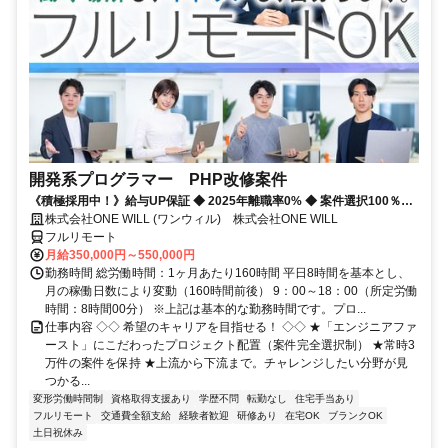
開発系プログラマー PHP改修案件
《積極採用中！》給与UP保証 ◆ 2025年離職率0% ◆ 案件選択100％！
◆ 平均残業7時間！
株式会社ONE WILL (ワンウィル) 株式会社ONE WILL
フルリモート
月給350,000円～550,000円
勤務時間 総労働時間：1ヶ月あたり160時間 平日8時間を基本とし、
月の稼働日数により変動（160時間前後） 9：00～18：00（所定労働
時間：8時間00分） ※上記は基本的な勤務時間です。プロ...
仕事内容 ◇◇ 希望のキャリアを目指せる！ ◇◇ ★「エンジニアファ
ースト」にこだわったプロジェクト配置（案件完全選択制） ★常時3
万件の案件を保持 ★上流から下流まで。チャレンジしたい分野が見
つかる...
変形労働時間制
資格取得支援あり
学歴不問
転勤なし
住宅手当あり
フルリモート
交通費全額支給
経験者歓迎
研修あり
在宅OK
ブランクOK
土日祝休み