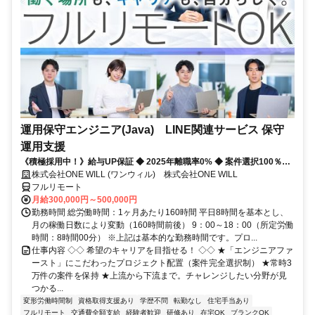
運用保守エンジニア(Java) LINE関連サービス 保守
運用支援
《積極採用中！》給与UP保証 ◆ 2025年離職率0% ◆ 案件選択100％！
◆ 平均残業7時間！
株式会社ONE WILL (ワンウィル) 株式会社ONE WILL
フルリモート
月給300,000円～500,000円
勤務時間 総労働時間：1ヶ月あたり160時間 平日8時間を基本とし、
月の稼働日数により変動（160時間前後） 9：00～18：00（所定労働
時間：8時間00分） ※上記は基本的な勤務時間です。プロ...
仕事内容 ◇◇ 希望のキャリアを目指せる！ ◇◇ ★「エンジニアファ
ースト」にこだわったプロジェクト配置（案件完全選択制） ★常時3
万件の案件を保持 ★上流から下流まで。チャレンジしたい分野が見
つかる...
変形労働時間制
資格取得支援あり
学歴不問
転勤なし
住宅手当あり
フルリモート
交通費全額支給
経験者歓迎
研修あり
在宅OK
ブランクOK