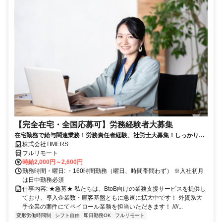
【完全在宅・全国応募可】労務経験者大募集
在宅勤務で給与関連業務！労務責任者経験、社労士大募集！しっかり稼
ぎたい方、注目！
株式会社TIMERS
フルリモート
時給2,000円～2,600円
勤務時間・曜日: ・160時間勤務（曜日、時間帯問わず） ※入社初月
は日中勤務必須
仕事内容: ★急募★ 私たちは、BtoB向けの業務支援サービスを提供し
ており、導入企業数・顧客基盤ともに急速に拡大中です！ 外資系大
手企業の案件にてペイロール業務を担当いただきます！ ////...
変形労働時間制
シフト自由
即日勤務OK
フルリモート