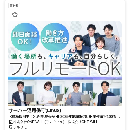
正社員
サーバー運用保守(Linux)
《積極採用中！》給与UP保証 ◆ 2025年離職率0% ◆ 案件選択100％！
◆ 平均残業7時間！
株式会社ONE WILL (ワンウィル) 株式会社ONE WILL
フルリモート