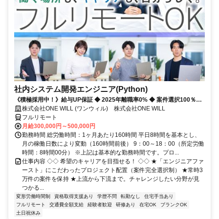
社内システム開発エンジニア(Python)
《積極採用中！》給与UP保証 ◆ 2025年離職率0% ◆ 案件選択100％！
◆ 平均残業7時間！
株式会社ONE WILL (ワンウィル) 株式会社ONE WILL
フルリモート
月給300,000円～500,000円
勤務時間 総労働時間：1ヶ月あたり160時間 平日8時間を基本とし、
月の稼働日数により変動（160時間前後） 9：00～18：00（所定労働
時間：8時間00分） ※上記は基本的な勤務時間です。プロ...
仕事内容 ◇◇ 希望のキャリアを目指せる！ ◇◇ ★「エンジニアファ
ースト」にこだわったプロジェクト配置（案件完全選択制） ★常時3
万件の案件を保持 ★上流から下流まで。チャレンジしたい分野が見
つかる...
変形労働時間制
資格取得支援あり
学歴不問
転勤なし
住宅手当あり
フルリモート
交通費全額支給
経験者歓迎
研修あり
在宅OK
ブランクOK
土日祝休み