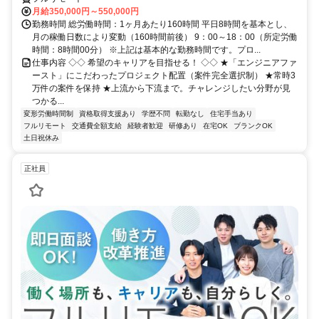
月給350,000円～550,000円
勤務時間 総労働時間：1ヶ月あたり160時間 平日8時間を基本とし、
月の稼働日数により変動（160時間前後） 9：00～18：00（所定労働
時間：8時間00分） ※上記は基本的な勤務時間です。プロ...
仕事内容 ◇◇ 希望のキャリアを目指せる！ ◇◇ ★「エンジニアファ
ースト」にこだわったプロジェクト配置（案件完全選択制） ★常時3
万件の案件を保持 ★上流から下流まで。チャレンジしたい分野が見
つかる...
変形労働時間制
資格取得支援あり
学歴不問
転勤なし
住宅手当あり
フルリモート
交通費全額支給
経験者歓迎
研修あり
在宅OK
ブランクOK
土日祝休み
正社員