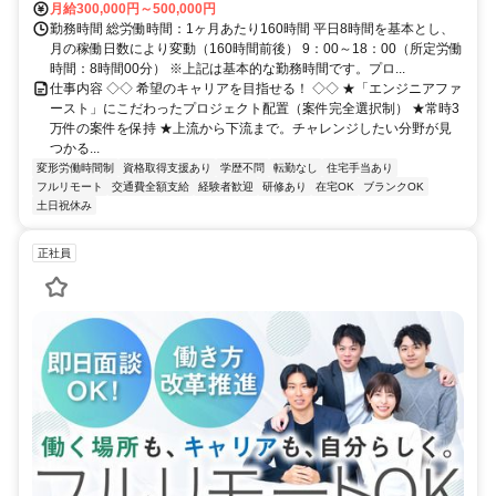
月給300,000円～500,000円
勤務時間 総労働時間：1ヶ月あたり160時間 平日8時間を基本とし、
月の稼働日数により変動（160時間前後） 9：00～18：00（所定労働
時間：8時間00分） ※上記は基本的な勤務時間です。プロ...
仕事内容 ◇◇ 希望のキャリアを目指せる！ ◇◇ ★「エンジニアファ
ースト」にこだわったプロジェクト配置（案件完全選択制） ★常時3
万件の案件を保持 ★上流から下流まで。チャレンジしたい分野が見
つかる...
変形労働時間制
資格取得支援あり
学歴不問
転勤なし
住宅手当あり
フルリモート
交通費全額支給
経験者歓迎
研修あり
在宅OK
ブランクOK
土日祝休み
正社員