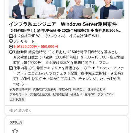
インフラ系エンジニア Windows Server運用案件
《積極採用中！》給与UP保証 ◆ 2025年離職率0% ◆ 案件選択100％！
◆ 平均残業7時間！
株式会社ONE WILL (ワンウィル) 株式会社ONE WILL
フルリモート
月給350,000円～550,000円
勤務時間 総労働時間：1ヶ月あたり160時間 平日8時間を基本とし、
月の稼働日数により変動（160時間前後） 9：00～18：00（所定労働
時間：8時間00分） ※上記は基本的な勤務時間です。プロ...
仕事内容 ◇◇ 希望のキャリアを目指せる！ ◇◇ ★「エンジニアファ
ースト」にこだわったプロジェクト配置（案件完全選択制） ★常時3
万件の案件を保持 ★上流から下流まで。チャレンジしたい分野が見
つかる...
変形労働時間制
資格取得支援あり
学歴不問
転勤なし
住宅手当あり
フルリモート
交通費全額支給
経験者歓迎
研修あり
在宅OK
ブランクOK
土日祝休み
同じ企業の求人
契約社員