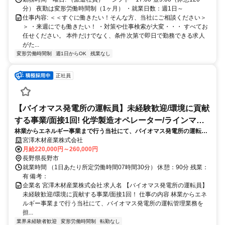
分） 夜勤は変形労働時間制（1ヶ月） ・就業日数：週1日～
仕事内容: ＜＜すぐに働きたい！そんな方、当社にご相談ください＞
＞ ・来週にでも働きたい！ ・対策や仕事検索が大変・・・ すべてお
任せください。 本件だけでなく、条件次第で即日で勤務できる求人
がた...
変形労働時間制
週1日からOK
残業なし
正社員
【バイオマス発電所の運転員】未経験歓迎/環境に貢献
する事業/面接1回! 化学製造オペレーター/ラインマネ
林業からエネルギー事業まで行う当社にて、バイオマス発電所の運転管
ージャー
理業務を担当していただきます。 森林整備や環境に優しい発電に貢献で
宮澤木材産業株式会社
きるお仕事です。
月給220,000円～260,000円
長野県長野市
就業時間 （1日あたり所定労働時間07時間30分） 休憩：90分 残業：
有 備考：
企業名 宮澤木材産業株式会社 求人名 【バイオマス発電所の運転員】
未経験歓迎/環境に貢献する事業/面接1回！ 仕事の内容 林業からエネ
ルギー事業まで行う当社にて、バイオマス発電所の運転管理業務を
担...
業界未経験者歓迎
変形労働時間制
転勤なし