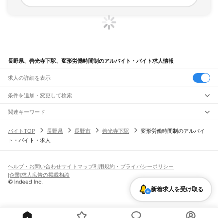
長野県、善光寺下駅、変形労働時間制のアルバイト・バイト求人情報
求人の詳細を表示
条件を追加・変更して検索
市区町村を追加・変更
関連キーワード
完全在宅ワーク 全国
シール貼り 在宅
現在地周辺
ガチャガチャ
犬カフェ
長野県
駅を追加・変更
バイトTOP
長野県
長野市
善光寺下駅
変形労働時間制のアルバイ
長野県
すべて
ト・バイト・求人
長野市
松本市
上田市
岡谷市
飯田市
諏訪市
須坂市
小諸市
伊那市
駒ヶ根市
中野市
職種を追加・変更
JR中央本線(東京～塩尻)
大町市
飯山市
茅野市
塩尻市
佐久市
千曲市
東御市
安曇野市
南佐久郡
北佐久郡
信濃境駅
富士見駅
すずらんの里駅
青柳駅
茅野駅
上諏訪駅
下諏訪駅
岡谷駅
飲食・フードサービス
小県郡
諏訪郡
上伊那郡
下伊那郡
木曽郡
東筑摩郡
北安曇郡
埴科郡
上高井郡
特徴を追加・変更
みどり湖駅
川岸駅
辰野駅
信濃川島駅
小野駅
塩尻駅
飲食・フードサービス
下高井郡
上水内郡
下水内郡
すべて
ヘルプ・お問い合わせ
サイトマップ
利用規約・プライバシーポリシー
ホールスタッフ
キッチンスタッフ
皿洗い・洗い場
精肉・鮮魚加工
給食調理
人気
[企業]求人広告の掲載相談
小海線
雇用形態を追加・変更
パン屋（ベーカリー）
フードカウンター販売員
バー（BAR）・バーテンダー
日払いOK
高校生歓迎
学生歓迎
深夜の仕事
髪型・髪色自由
ひげOK
ネイルOK
野辺山駅
信濃川上駅
佐久広瀬駅
佐久海ノ口駅
海尻駅
松原湖駅
小海駅
馬流駅
高岩駅
新着求人を受け取る
飲食店補助（開店・閉店準備）
飲食店（店長・マネージャー）
ピアスOK
アルバイト・パート
履歴書不要
オープニングスタッフ
留学生・外国人活躍中
八千穂駅
海瀬駅
羽黒下駅
青沼駅
臼田駅
龍岡城駅
太田部駅
中込駅
滑津駅
北中込駅
都道府県を変更
営業・販売
勤務期間
正社員
岩村田駅
佐久平駅
中佐都駅
美里駅
三岡駅
乙女駅
東小諸駅
小諸駅
営業・販売
すべて
短期
契約社員
単発・1日OK
長期
期間限定（春夏冬休み等）
JR信越本線(篠ノ井～長野)
営業
テレフォンアポインター（テレアポ）
ルートセールス
コンビニ
シフト
派遣社員