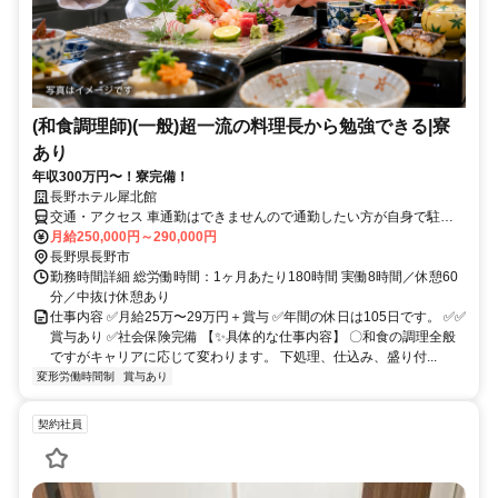
(和食調理師)(一般)超一流の料理長から勉強できる|寮
あり
年収300万円〜！寮完備！
長野ホテル犀北館
交通・アクセス 車通勤はできませんので通勤したい方が自身で駐車
場を借りてください
月給250,000円～290,000円
長野県長野市
勤務時間詳細 総労働時間：1ヶ月あたり180時間 実働8時間／休憩60
分／中抜け休憩あり
仕事内容 ✅月給25万〜29万円＋賞与 ✅年間の休日は105日です。 ✅✅
賞与あり ✅社会保険完備 【✨具体的な仕事内容】 〇和食の調理全般
ですがキャリアに応じて変わります。 下処理、仕込み、盛り付...
変形労働時間制
賞与あり
契約社員