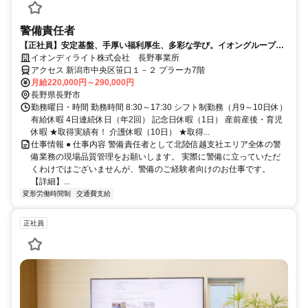
警備責任者
【正社員】安定基盤、手厚い福利厚生、多彩な学び。イオングループ
で、思う存分キャリアアップ！
イオンディライト株式会社 長野事業所
アクセス 新潟市中央区笹口１－２ プラーカ7階
月給220,000円～290,000円
長野県長野市
勤務曜日・時間 勤務時間 8:30～17:30 シフト制勤務（月9～10日休）
有給休暇 4日連続休日（年2回） 記念日休暇（1日） 産前産後・育児
休暇 ★取得実績有！ 介護休暇（10日） ★取得...
仕事情報 ● 仕事内容 警備責任者として北陸信越支社エリア全体の警
備業務の現場品質管理をお願いします。 実際に警備に立っていただ
くわけではございませんが、警備のご経験者向けのお仕事です。
【詳細】...
変形労働時間制
交通費支給
正社員