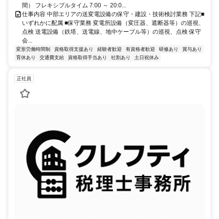
間） フレキシブルタイム 7:00 ～ 20:0...
仕事内容 中部エリアの送変電設備の保守・建設・技術検討業務 下記■
いずれかに配属 ■保守業務 変電所設備（変圧器、遮断器等）の巡視、
点検 送電設備（鉄塔、送電線、地中ケーブル等）の巡視、点検 保守
会...
変形労働時間制
資格取得支援あり
経験者歓迎
有資格者歓迎
研修あり
賞与あり
育休あり
交通費支給
資格取得手当あり
社割あり
土日祝休み
正社員