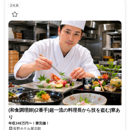
正社員
(和食調理師)(2番手)超一流の料理長から技を盗む|寮あ
り
年収348万円〜！寮完備！
長野ホテル犀北館