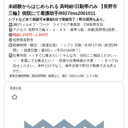
未経験からはじめられる 高時給!日勤帯のみ 【長野市
三輪】病院にて看護助手/8927/ms2001011
シフトなど全て相談可★最短5分で登録完了！即日採用もあり。
(株)ウィルオブ・ワーク ライフケア事業部 CW長野支店
アクセス: 長野市三輪１－２－４３ ・最寄り駅：本郷(長野県)(長野線)
駅 徒歩20分
時給1,250円～1,300円
長野県長野市
勤務時間・曜日: （派遣社員） ・シフト 日勤：8:30-17:30（休憩1時
間） ・就業日数：週3日～（平日のみOK！）
仕事内容: ＜＜すぐに働きたい！そんな方、当社にご相談ください＞
＞ ・来週にでも働きたい！ ・対策や仕事検索が大変・・・ すべてお
任せください。 本件だけでなく、条件次第で即日で勤務できる求人
がた...
変形労働時間制
固定時間制
残業なし
週2・3日からOK
シフト制
派遣社員