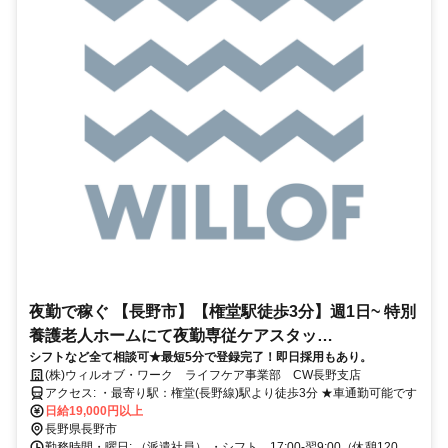
夜勤で稼ぐ 【長野市】【権堂駅徒歩3分】週1日~ 特別
養護老人ホームにて夜勤専従ケアスタッ
シフトなど全て相談可★最短5分で登録完了！即日採用もあり。
フ/34265/ms200101
(株)ウィルオブ・ワーク ライフケア事業部 CW長野支店
アクセス: ・最寄り駅：権堂(長野線)駅より徒歩3分 ★車通勤可能です
日給19,000円以上
長野県長野市
勤務時間・曜日: （派遣社員） ・シフト 17:00-翌9:00（休憩120