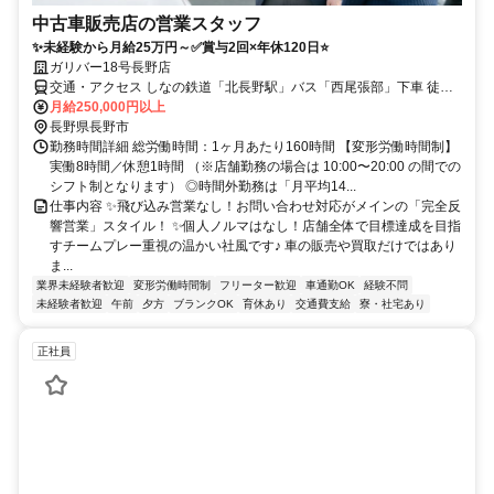
中古車販売店の営業スタッフ
✨️未経験から月給25万円～✅️賞与2回×年休120日⭐
ガリバー18号長野店
交通・アクセス しなの鉄道「北長野駅」バス「西尾張部」下車 徒歩2
分
月給250,000円以上
長野県長野市
勤務時間詳細 総労働時間：1ヶ月あたり160時間 【変形労働時間制】
実働8時間／休憩1時間 （※店舗勤務の場合は 10:00〜20:00 の間での
シフト制となります） ◎時間外勤務は「月平均14...
仕事内容 ✨️飛び込み営業なし！お問い合わせ対応がメインの「完全反
響営業」スタイル！ ✨️個人ノルマはなし！店舗全体で目標達成を目指
すチームプレー重視の温かい社風です♪ 車の販売や買取だけではあり
ま...
業界未経験者歓迎
変形労働時間制
フリーター歓迎
車通勤OK
経験不問
未経験者歓迎
午前
夕方
ブランクOK
育休あり
交通費支給
寮・社宅あり
正社員