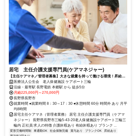
居宅 主任介護支援専門員(ケアマネジャー)
【主任ケアマネ／管理者募集】大きな裁量を持って働ける環境！昇給・
賞与あり、転勤なし！
医療法人公生会 老人保健施設 ケアポート三輪
沿線・最寄駅 長野電鉄 本郷駅 から 徒歩5分
月給225,000円～270,000円
長野県長野市
就業時間 ●就業時間 8：30～17：30 ●休憩時間 60分 時間外 あり 月平
均8時間
居宅主任ケアマネ（管理者業務） 居宅 主任介護支援専門員（ケアマ
ネジャー） 長野県長野市三輪5-43-20老人保健施設ケアポート三輪三
輪内 正社員 求人の特徴 介護休暇あり 有給休暇あり ブランク ...
変形労働時間制
車通勤OK
社会保険完備
賞与あり
ブランクOK
昇給あり
賞与年2回あり