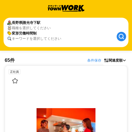
長野県
善光寺下駅
職種を選択してください
変形労働時間制
キーワードを選択してください
65件
条件保存
関連度順
正社員