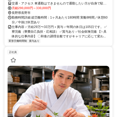
交通・アクセス 車通勤はできませんので通勤したい方が自身で駐車
場を借りてください
月給290,000円～330,000円
長野県長野市
勤務時間詳細 総労働時間：1ヶ月あたり180時間 実働8時間／休憩60
分／中抜け休憩あり
仕事内容 ✅月給29万〜33万円＋賞与 ✅年間の休日は105日です。 ✅
寮完備（寮費自己負担・応相談） ✅賞与あり ✅社会保険完備 【✨具
体的な仕事内容】 〇和食の調理全般ですがキャリアに応じて変わ...
変形労働時間制
賞与あり
正社員