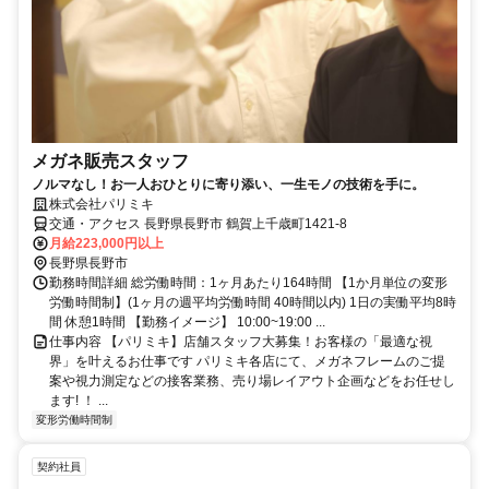
メガネ販売スタッフ
ノルマなし！お一人おひとりに寄り添い、一生モノの技術を手に。
株式会社パリミキ
交通・アクセス 長野県長野市 鶴賀上千歳町1421-8
月給223,000円以上
長野県長野市
勤務時間詳細 総労働時間：1ヶ月あたり164時間 【1か月単位の変形
労働時間制】(1ヶ月の週平均労働時間 40時間以内) 1日の実働平均8時
間 休憩1時間 【勤務イメージ】 10:00~19:00 ...
仕事内容 【パリミキ】店舗スタッフ大募集！お客様の「最適な視
界」を叶えるお仕事です パリミキ各店にて、メガネフレームのご提
案や視力測定などの接客業務、売り場レイアウト企画などをお任せし
ます! ！ ...
変形労働時間制
契約社員