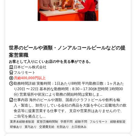
世界のビールや酒類・ノンアルコールビールなどの提
案営業職
お客として入りにくいお店の中を見る事ができる。
日本ビール株式会社
フルリモート
月給400,000円以上
勤務時間詳細 実働時間：1日あたり8時間 平均勤務日数：1ヶ月あた
り20日 〜 22日 基本的な勤務時間：8:30～17:30(休憩時間 1時間00
分) 営業場所や状況により勤務の開始時間は変動しま...
仕事内容 海外のビールや酒類、国産のクラフトビールや飲料を輸
入・製造し、卸売りしている会社の商品を大阪を中心に近畿地方の飲
食店等に提案営業する仕事です。 支店や営業所はありませんので、
ご自宅を拠点とし...
業界未経験者歓迎
変形労働時間制
学歴不問
経験不問
フルリモート
経験者歓迎
研修あり
賞与あり
交通費支給
社割あり
土日祝休み