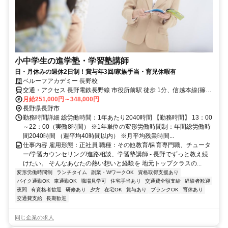
小中学生の進学塾・学習塾講師
日・月休みの週休2日制！賞与年3回/家族手当・育児休暇有
ベルーフアカデミー 長野校
交通・アクセス 長野電鉄長野線 市役所前駅 徒歩 1分、信越本線(篠ノ
井－長野) 長野駅 徒歩 10分
月給251,000円～348,000円
長野県長野市
勤務時間詳細 総労働時間：1年あたり2040時間 【勤務時間】 13：00
～22：00（実働8時間） ※1年単位の変形労働時間制：年間総労働時
間2040時間 （週平均40時間以内） ※月平均残業時間...
仕事内容 雇用形態：正社員 職種：その他教育/保育専門職、チュータ
ー/学習カウンセリング/進路相談、学習塾講師 - 長野でずっと教え続
けたい。 そんなあなたの熱い想いと経験を 地元トップクラスの...
変形労働時間制
ランチタイム
副業・WワークOK
資格取得支援あり
バイク通勤OK
車通勤OK
職場見学可
住宅手当あり
交通費全額支給
経験者歓迎
夜間
有資格者歓迎
研修あり
夕方
在宅OK
賞与あり
ブランクOK
育休あり
交通費支給
長期歓迎
同じ企業の求人