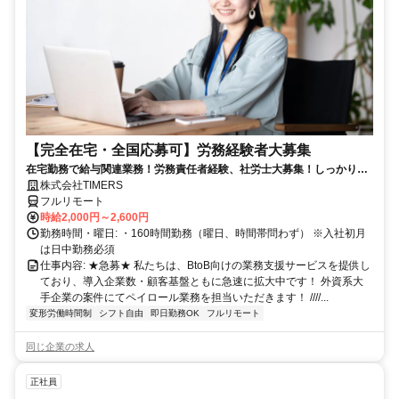
【完全在宅・全国応募可】労務経験者大募集
在宅勤務で給与関連業務！労務責任者経験、社労士大募集！しっかり稼
ぎたい方、注目！
株式会社TIMERS
フルリモート
時給2,000円～2,600円
勤務時間・曜日: ・160時間勤務（曜日、時間帯問わず） ※入社初月
は日中勤務必須
仕事内容: ★急募★ 私たちは、BtoB向けの業務支援サービスを提供し
ており、導入企業数・顧客基盤ともに急速に拡大中です！ 外資系大
手企業の案件にてペイロール業務を担当いただきます！ ////...
変形労働時間制
シフト自由
即日勤務OK
フルリモート
同じ企業の求人
正社員