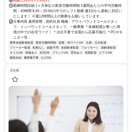
時給1,320円～1,400円
勤務時間詳細 1ヶ月単位の変形労働時間制 1週間あたりの平均労働時
間：40時間 8:45～20:00の中でのシフト勤務 週3日から柔軟に対応い
たします！ ※週12時間以上の勤務をお願いしています ...
仕事内容 雇用形態：契約社員 職種：アウトバウンドコールスタッ
フ、インバウンドコールスタッフ、一般事務 ＊各種制度が整った環
境の中での在宅ワーク！ ＊出社不要で全国から応募可能◎ ＊PCやモ
ニター等...
業界未経験者歓迎
変形労働時間制
副業・WワークOK
主婦・主夫歓迎
フリーター歓迎
転勤なし
経験不問
未経験者歓迎
フルリモート
経験者歓迎
ネイルOK
研修あり
在宅OK
ブランクOK
育休あり
長期歓迎
ピアスOK
服装自由
履歴書不要
ひげOK
正社員