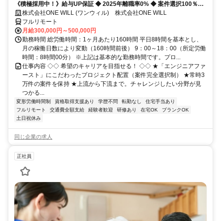
《積極採用中！》給与UP保証 ◆ 2025年離職率0% ◆ 案件選択100％！
◆ 平均残業7時間！
株式会社ONE WILL (ワンウィル) 株式会社ONE WILL
フルリモート
月給300,000円～500,000円
勤務時間 総労働時間：1ヶ月あたり160時間 平日8時間を基本とし、
月の稼働日数により変動（160時間前後） 9：00～18：00（所定労働
時間：8時間00分） ※上記は基本的な勤務時間です。プロ...
仕事内容 ◇◇ 希望のキャリアを目指せる！ ◇◇ ★「エンジニアファ
ースト」にこだわったプロジェクト配置（案件完全選択制） ★常時3
万件の案件を保持 ★上流から下流まで。チャレンジしたい分野が見
つかる...
変形労働時間制
資格取得支援あり
学歴不問
転勤なし
住宅手当あり
フルリモート
交通費全額支給
経験者歓迎
研修あり
在宅OK
ブランクOK
土日祝休み
同じ企業の求人
正社員