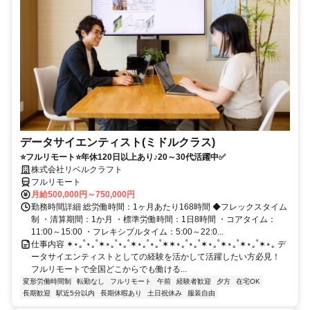
データサイエンティスト(ミドルクラス)
⭐フルリモート⭐年休120日以上あり♪20～30代活躍中✅
株式会社リベルクラフト
フルリモート
月給500,000円～750,000円
勤務時間詳細 総労働時間：1ヶ月あたり168時間 ◆フレックスタイム
制 ・清算期間：1か月 ・標準労働時間：1日8時間 ・コアタイム：
11:00～15:00 ・フレキシブルタイム：5:00～22:0...
仕事内容 ✶⋆｡˚⋆｡˚✶⋆｡˚⋆｡˚✶⋆｡˚⋆｡˚✶✶⋆｡˚⋆｡˚✶⋆｡˚✶⋆｡˚✶⋆｡˚✶⋆｡ デ
ータサイエンティストとしての経験を活かして活躍したい方必見！
フルリモートで全国どこからでも働ける...
変形労働時間制
転勤なし
フルリモート
午前
経験者歓迎
夕方
在宅OK
長期歓迎
駅近5分以内
長期休暇あり
土日祝休み
服装自由