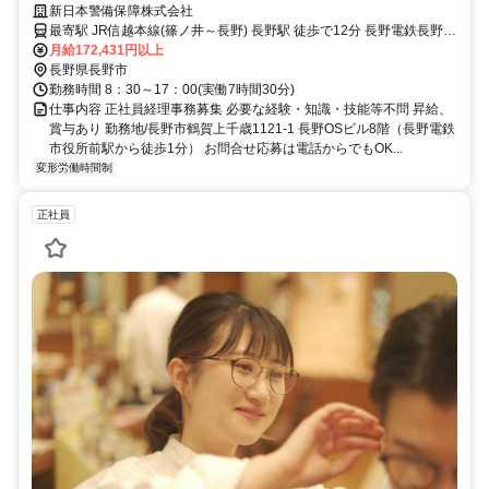
新日本警備保障株式会社
最寄駅 JR信越本線(篠ノ井～長野) 長野駅 徒歩で12分 長野電鉄長野線
市役所前駅 徒歩で1分
月給172,431円以上
長野県長野市
勤務時間 8：30～17：00(実働7時間30分)
仕事内容 正社員経理事務募集 必要な経験・知識・技能等不問 昇給、
賞与あり 勤務地/長野市鶴賀上千歳1121‐1 長野OSビル8階（長野電鉄
市役所前駅から徒歩1分） お問合せ応募は電話からでもOK...
変形労働時間制
正社員