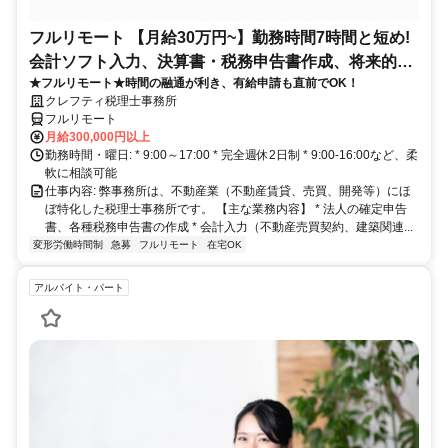
フルリモート 【月給30万円~】勤務時間7時間と短め!
会計ソフト入力、決算書・税務申告書作成、将来的に
★フルリモート★時間の融通が利き、有給申請も直前でOK！
決算説明も
クレフティ税理士事務所
フルリモート
月給300,000円以上
勤務時間・曜日: * 9:00～17:00 * 完全週休2日制 * 9:00-16:00など、柔
軟に相談可能
仕事内容: 弊事務所は、不動産業（不動産賃貸、売買、開発等）にほ
ぼ特化した税理士事務所です。 【主な業務内容】 * 法人の確定申告
書、各種税務申告書の作成 * 会計入力（不動産売買契約、建築関連...
変形労働時間制
急募
フルリモート
在宅OK
アルバイト・パート