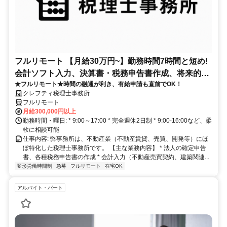
フルリモート 【月給30万円~】勤務時間7時間と短め!
会計ソフト入力、決算書・税務申告書作成、将来的に
★フルリモート★時間の融通が利き、有給申請も直前でOK！
決算説明も
クレフティ税理士事務所
フルリモート
月給300,000円以上
勤務時間・曜日: * 9:00～17:00 * 完全週休2日制 * 9:00-16:00など、柔
軟に相談可能
仕事内容: 弊事務所は、不動産業（不動産賃貸、売買、開発等）にほ
ぼ特化した税理士事務所です。 【主な業務内容】 * 法人の確定申告
書、各種税務申告書の作成 * 会計入力（不動産売買契約、建築関連...
変形労働時間制
急募
フルリモート
在宅OK
アルバイト・パート