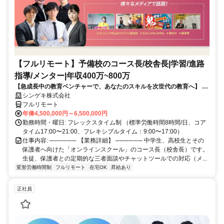
【フルリモート】予備校のコース長/校舎長|学習/進路
指導/メンター|年収400万~800万
【急成長中の教育ベンチャーで、あなたのスキルを次世代の教育へ】 現
在、事業拡大に伴い、コースをとりまとめるコース長（校舎長）を募集
シンゲキ株式会社
しています。「教育」のプロとして、場所に縛られない新しい働き方を
フルリモート
始めませんか？
年俸4,500,000円～6,500,000円
勤務時間・曜日: フレックスタイム制 （標準労働時間8時間/日、コア
タイム17:00〜21:00、フレキシブルタイム：9:00〜17:00）
仕事内容: ────── 【業務詳細】 ────── 中学生、高校生とその
保護者へ向けた「オンラインスクール」のコース長（校舎長）です。
生徒、保護者との定期的な三者面談やチャットツールでの対応（メ...
変形労働時間制
フルリモート
在宅OK
昇給あり
正社員