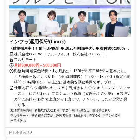
インフラ運用保守(Linux)
《積極採用中！》給与UP保証 ◆ 2025年離職率0% ◆ 案件選択100％！
◆ 平均残業7時間！
株式会社ONE WILL (ワンウィル) 株式会社ONE WILL
フルリモート
月給300,000円～500,000円
勤務時間 総労働時間：1ヶ月あたり160時間 平日8時間を基本とし、
月の稼働日数により変動（160時間前後） 9：00～18：00（所定労働
時間：8時間00分） ※上記は基本的な勤務時間です。プロ...
仕事内容 ◇◇ 希望のキャリアを目指せる！ ◇◇ ★「エンジニアファ
ースト」にこだわったプロジェクト配置（案件完全選択制） ★常時3
万件の案件を保持 ★上流から下流まで。チャレンジしたい分野が見
つかる...
変形労働時間制
資格取得支援あり
学歴不問
転勤なし
住宅手当あり
フルリモート
交通費全額支給
経験者歓迎
研修あり
在宅OK
ブランクOK
土日祝休み
同じ企業の求人