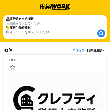
長野県
長野県
佐久広瀬駅
佐久広瀬駅
職種を選択してください
変形労働時間制
変形労働時間制
キーワードを選択してください
41件
条件保存
関連度順
正社員