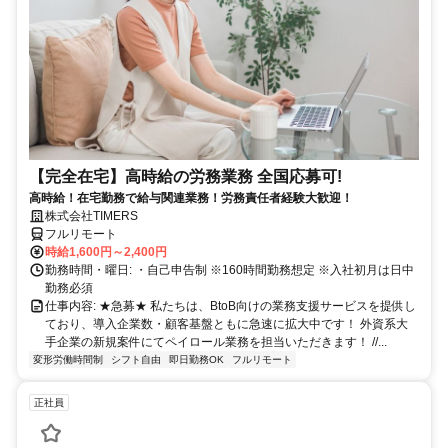
【完全在宅】高時給の労務業務 全国応募可!
高時給！在宅勤務で給与関連業務！労務責任者経験大歓迎！
株式会社TIMERS
フルリモート
時給1,600円～2,400円
勤務時間・曜日: ・自己申告制 ※160時間勤務想定 ※入社初月は日中
勤務必須
仕事内容: ★急募★ 私たちは、BtoB向けの業務支援サービスを提供し
ており、導入企業数・顧客基盤ともに急速に拡大中です！ 外資系大
手企業の新規案件にてペイロール業務を担当いただきます！ //...
変形労働時間制
シフト自由
即日勤務OK
フルリモート
正社員