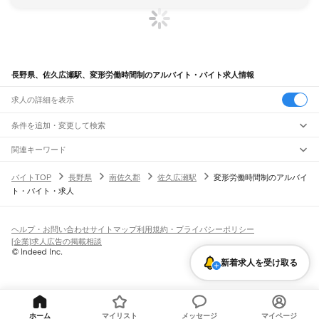
長野県、佐久広瀬駅、変形労働時間制のアルバイト・バイト求人情報
求人の詳細を表示
条件を追加・変更して検索
市区町村を追加・変更
関連キーワード
完全在宅ワーク 全国
シール貼り 在宅
現在地周辺
ガチャガチャ
犬カフェ
長野県
駅を追加・変更
バイトTOP
長野県
南佐久郡
佐久広瀬駅
変形労働時間制のアルバイ
長野県
すべて
ト・バイト・求人
長野市
松本市
上田市
岡谷市
飯田市
諏訪市
須坂市
小諸市
伊那市
駒ヶ根市
中野市
職種を追加・変更
JR中央本線(東京～塩尻)
大町市
飯山市
茅野市
塩尻市
佐久市
千曲市
東御市
安曇野市
南佐久郡
北佐久郡
信濃境駅
富士見駅
すずらんの里駅
青柳駅
茅野駅
上諏訪駅
下諏訪駅
岡谷駅
飲食・フードサービス
小県郡
諏訪郡
上伊那郡
下伊那郡
木曽郡
東筑摩郡
北安曇郡
埴科郡
上高井郡
特徴を追加・変更
みどり湖駅
川岸駅
辰野駅
信濃川島駅
小野駅
塩尻駅
飲食・フードサービス
下高井郡
上水内郡
下水内郡
すべて
ヘルプ・お問い合わせ
サイトマップ
利用規約・プライバシーポリシー
ホールスタッフ
キッチンスタッフ
皿洗い・洗い場
精肉・鮮魚加工
給食調理
人気
[企業]求人広告の掲載相談
小海線
雇用形態を追加・変更
パン屋（ベーカリー）
フードカウンター販売員
バー（BAR）・バーテンダー
日払いOK
高校生歓迎
学生歓迎
深夜の仕事
髪型・髪色自由
ひげOK
ネイルOK
野辺山駅
信濃川上駅
佐久広瀬駅
佐久海ノ口駅
海尻駅
松原湖駅
小海駅
馬流駅
高岩駅
新着求人を受け取る
飲食店補助（開店・閉店準備）
飲食店（店長・マネージャー）
ピアスOK
アルバイト・パート
履歴書不要
オープニングスタッフ
留学生・外国人活躍中
八千穂駅
海瀬駅
羽黒下駅
青沼駅
臼田駅
龍岡城駅
太田部駅
中込駅
滑津駅
北中込駅
都道府県を変更
営業・販売
勤務期間
正社員
岩村田駅
佐久平駅
中佐都駅
美里駅
三岡駅
乙女駅
東小諸駅
小諸駅
営業・販売
すべて
短期
契約社員
単発・1日OK
長期
期間限定（春夏冬休み等）
JR信越本線(篠ノ井～長野)
営業
テレフォンアポインター（テレアポ）
ルートセールス
コンビニ
シフト
派遣社員
篠ノ井駅
今井駅
川中島駅
安茂里駅
長野駅
フードカウンター販売員
アパレル
家電量販店・携帯販売（携帯ショップ）
土日祝のみOK
業務委託
平日のみOK
週1日からOK
週2・3日からOK
週4日以上OK
ホーム
マイリスト
メッセージ
マイページ