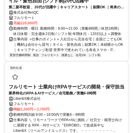
イル・髪色自由 |シフト制|20代活躍中
第二新卒歓迎 、20代が活躍中｜キャリアスタート ｜副業OK ｜将来のキ
ャリアパスあり（長期キャリアを推奨しています）
株式会社ffenQC
フルリモート
月給220,000円
勤務時間・曜日: 勤務時間：9:00〜21:00（実働8時間／休憩1時間）
休日休暇：完全週休2日制 / シフト制 年間休日：120日以上＋調整休
仕事内容: ⭐️仕事のポイント⭐️ 入社日から完全在宅｜全国どこでもOK
｜機材は会社から貸与｜ネイル・髪色自由｜副業OK｜未経験からOK
｜キャリアチェンジ歓迎 世界中で使われている有名スマホ・P...
変形労働時間制
英語
フルリモート
残業なし
在宅OK
シフト制
契約社員
フルリモート 士業向けRPAサービスの開発・保守担当
業界特化のRPA＆AIサービス／在宅勤務／実働6-8時間
Liber&X株式会社
フルリモート
時給1,300円～2,700円
勤務時間詳細 9:00～18:00内で実働6～8時間
仕事内容 ＼ リモートワークでRPA×AIに挑戦 ／ 社労士・税理士向け
に展開する RPA・AIサービス『ENROBO』で急成長中な
Liber&X（リベルアンドエックス）です。 ・・・・・・・・・...