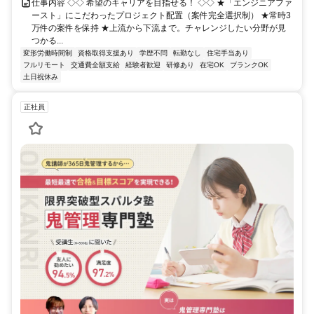
仕事内容 ◇◇ 希望のキャリアを目指せる！ ◇◇ ★「エンジニアファ
ースト」にこだわったプロジェクト配置（案件完全選択制） ★常時3
万件の案件を保持 ★上流から下流まで。チャレンジしたい分野が見
つかる...
変形労働時間制
資格取得支援あり
学歴不問
転勤なし
住宅手当あり
フルリモート
交通費全額支給
経験者歓迎
研修あり
在宅OK
ブランクOK
土日祝休み
正社員