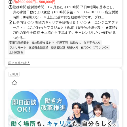
月給300,000円～500,000円
勤務時間 総労働時間：1ヶ月あたり160時間 平日8時間を基本とし、
月の稼働日数により変動（160時間前後） 9：00～18：00（所定労働
時間：8時間00分） ※上記は基本的な勤務時間です。プロ...
仕事内容 ◇◇ 希望のキャリアを目指せる！ ◇◇ ★「エンジニアファ
ースト」にこだわったプロジェクト配置（案件完全選択制） ★常時3
万件の案件を保持 ★上流から下流まで。チャレンジしたい分野が見
つかる...
変形労働時間制
資格取得支援あり
学歴不問
転勤なし
住宅手当あり
フルリモート
交通費全額支給
経験者歓迎
研修あり
在宅OK
ブランクOK
土日祝休み
同じ企業の求人
正社員