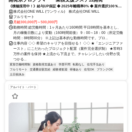
《積極採用中！》給与UP保証 ◆ 2025年離職率0% ◆ 案件選択100％！
◆ 平均残業7時間！
株式会社ONE WILL (ワンウィル) 株式会社ONE WILL
フルリモート
月給300,000円～500,000円
勤務時間 総労働時間：1ヶ月あたり160時間 平日8時間を基本とし、
月の稼働日数により変動（160時間前後） 9：00～18：00（所定労働
時間：8時間00分） ※上記は基本的な勤務時間です。プロ...
仕事内容 ◇◇ 希望のキャリアを目指せる！ ◇◇ ★「エンジニアファ
ースト」にこだわったプロジェクト配置（案件完全選択制） ★常時3
万件の案件を保持 ★上流から下流まで。チャレンジしたい分野が見
つかる...
変形労働時間制
資格取得支援あり
学歴不問
転勤なし
住宅手当あり
フルリモート
交通費全額支給
経験者歓迎
研修あり
在宅OK
ブランクOK
土日祝休み
アルバイト・パート