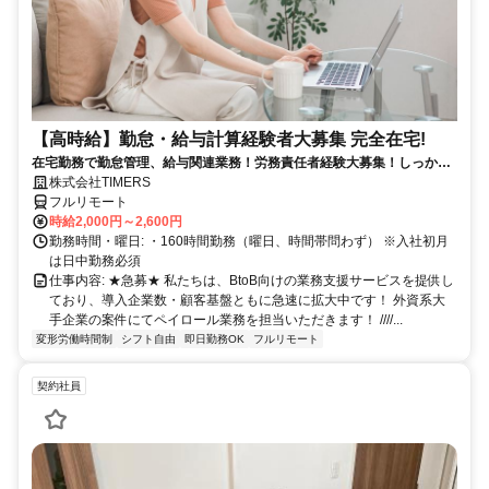
【高時給】勤怠・給与計算経験者大募集 完全在宅!
在宅勤務で勤怠管理、給与関連業務！労務責任者経験大募集！しっかり
稼ぎたい方、注目！
株式会社TIMERS
フルリモート
時給2,000円～2,600円
勤務時間・曜日: ・160時間勤務（曜日、時間帯問わず） ※入社初月
は日中勤務必須
仕事内容: ★急募★ 私たちは、BtoB向けの業務支援サービスを提供し
ており、導入企業数・顧客基盤ともに急速に拡大中です！ 外資系大
手企業の案件にてペイロール業務を担当いただきます！ ////...
変形労働時間制
シフト自由
即日勤務OK
フルリモート
契約社員