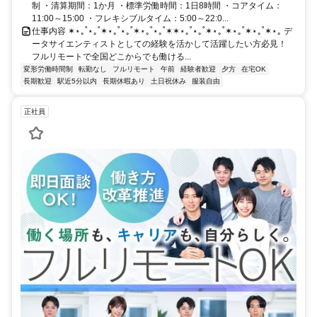
制 ・清算期間：1か月 ・標準労働時間：1日8時間 ・コアタイム：
11:00～15:00 ・フレキシブルタイム：5:00～22:0...
仕事内容 ✶⋆｡˚⋆｡˚✶⋆｡˚⋆｡˚✶⋆｡˚⋆｡˚✶✶⋆｡˚⋆｡˚✶⋆｡˚✶⋆｡˚✶⋆｡˚✶⋆｡ デ
ータサイエンティストとしての経験を活かして活躍したい方必見！
フルリモートで全国どこからでも働ける...
変形労働時間制
転勤なし
フルリモート
午前
経験者歓迎
夕方
在宅OK
長期歓迎
駅近5分以内
長期休暇あり
土日祝休み
服装自由
正社員