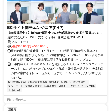
ECサイト開発エンジニア(PHP)
《積極採用中！》給与UP保証 ◆ 2025年離職率0% ◆ 案件選択100％！
◆ 平均残業7時間！
株式会社ONE WILL (ワンウィル) 株式会社ONE WILL
フルリモート
月給300,000円～500,000円
勤務時間 総労働時間：1ヶ月あたり160時間 平日8時間を基本とし、
月の稼働日数により変動（160時間前後） 9：00～18：00（所定労働
時間：8時間00分） ※上記は基本的な勤務時間です。プロ...
仕事内容 ◇◇ 希望のキャリアを目指せる！ ◇◇ ★「エンジニアファ
ースト」にこだわったプロジェクト配置（案件完全選択制） ★常時3
万件の案件を保持 ★上流から下流まで。チャレンジしたい分野が見
つかる...
変形労働時間制
資格取得支援あり
学歴不問
転勤なし
住宅手当あり
フルリモート
交通費全額支給
経験者歓迎
研修あり
在宅OK
ブランクOK
土日祝休み
同じ企業の求人
正社員