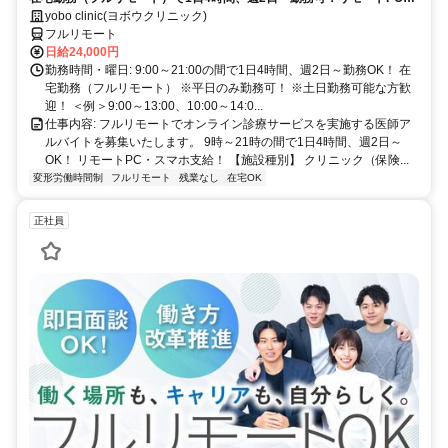
スマホ支給！
yobo clinic(ヨボウクリニック)
フルリモート
日給24,000円
勤務時間・曜日: 9:00～21:00の間で1日4時間、週2日～勤務OK！ 在
宅勤務（フルリモート） ※平日のみ勤務可！ ※土日勤務可能な方歓
迎！ ＜例＞9:00～13:00、10:00～14:0...
仕事内容: フルリモートでオンライン診療サービスを実施する医師ア
ルバイトを募集いたします。 9時～21時の間で1日4時間、週2日～
OK！ リモートPC・スマホ支給！ 【施設種別】 クリニック（保険...
変形労働時間制
フルリモート
残業なし
在宅OK
正社員