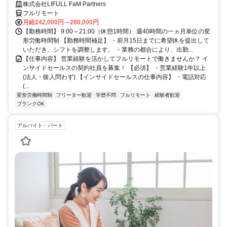
有
株式会社LIFULL FaM Partners
フルリモート
月給242,000円～280,000円
【勤務時間】 9:00～21:00（休憩1時間） 週40時間の一ヵ月単位の変
形労働時間制 【勤務時間補足】 ・前月15日までに希望休を提出して
いただき、シフトを調整します。 ・業務の都合により、出勤...
【仕事内容】 営業経験を活かしてフルリモートで働きませんか？ イ
ンサイドセールスの契約社員を募集！ 【必須】 ・営業経験1年以上
(法人・個人問わず) 【インサイドセールスの仕事内容】 ・電話対応
(...
変形労働時間制
フリーター歓迎
学歴不問
フルリモート
経験者歓迎
ブランクOK
アルバイト・パート