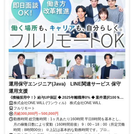
運用保守エンジニア(Java) LINE関連サービス 保守
運用支援
《積極採用中！》給与UP保証 ◆ 2025年離職率0% ◆ 案件選択100％！
◆ 平均残業7時間！
株式会社ONE WILL (ワンウィル) 株式会社ONE WILL
フルリモート
月給300,000円～500,000円
勤務時間 総労働時間：1ヶ月あたり160時間 平日8時間を基本とし、
月の稼働日数により変動（160時間前後） 9：00～18：00（所定労働
時間：8時間00分） ※上記は基本的な勤務時間です。プロ...