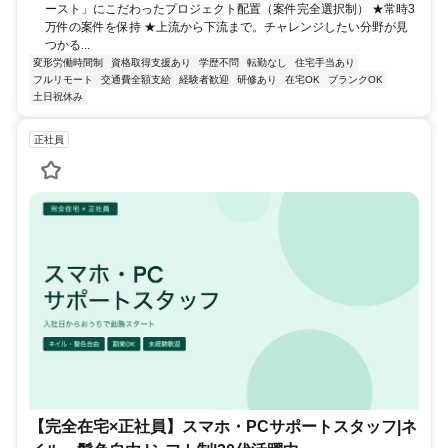
ースト」にこだわったプロジェクト配置（案件完全選択制） ★常時3
万件の案件を保持 ★上流から下流まで。チャレンジしたい分野が見
つかる...
変形労働時間制
資格取得支援あり
学歴不問
転勤なし
住宅手当あり
フルリモート
交通費全額支給
経験者歓迎
研修あり
在宅OK
ブランクOK
土日祝休み
正社員
【完全在宅×正社員】スマホ・PCサポートスタッフ|ネ