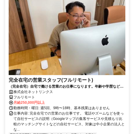
完全在宅の営業スタッフ(フルリモート)
（完全在宅）自宅で働ける営業のお仕事になります。年齢や学歴など問
いません。
株式会社ネットリンクス
フルリモート
月給250,000円以上
勤務時間・曜日: 週5回、9時〜18時、基本残業はありません
仕事内容: 完全在宅での営業のお仕事です。 電話やズームなどを使っ
て自社サービスの説明（Googleマップの集客サービスや見積もり比
較のマッチングサイトなどの自社サービス、対象は中小企業の法人と
な...