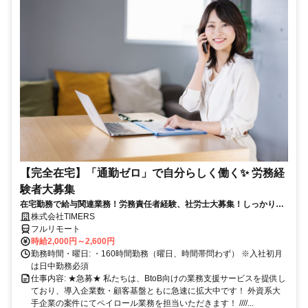
【完全在宅】「通勤ゼロ」で自分らしく働く✨ 労務経
験者大募集
在宅勤務で給与関連業務！労務責任者経験、社労士大募集！しっかり稼
ぎたい方、注目！
株式会社TIMERS
フルリモート
時給2,000円～2,600円
勤務時間・曜日: ・160時間勤務（曜日、時間帯問わず） ※入社初月
は日中勤務必須
仕事内容: ★急募★ 私たちは、BtoB向けの業務支援サービスを提供し
ており、導入企業数・顧客基盤ともに急速に拡大中です！ 外資系大
手企業の案件にてペイロール業務を担当いただきます！ ////...