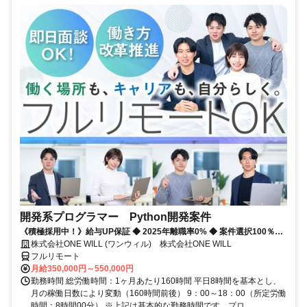
開発系プログラマー Python開発案件
《積極採用中！》給与UP保証 ◆ 2025年離職率0% ◆ 案件選択100％！
◆ 平均残業7時間！
株式会社ONE WILL (ワンウィル) 株式会社ONE WILL
フルリモート
月給350,000円～550,000円
勤務時間 総労働時間：1ヶ月あたり160時間 平日8時間を基本とし、
月の稼働日数により変動（160時間前後） 9：00～18：00（所定労働
時間：8時間00分） ※上記は基本的な勤務時間です。プロ...