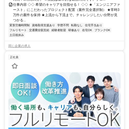
仕事内容 ◇◇ 希望のキャリアを目指せる！ ◇◇ ★「エンジニアファ
ースト」にこだわったプロジェクト配置（案件完全選択制） ★常時3
万件の案件を保持 ★上流から下流まで。チャレンジしたい分野が見
つかる...
変形労働時間制
資格取得支援あり
学歴不問
転勤なし
住宅手当あり
フルリモート
交通費全額支給
経験者歓迎
研修あり
在宅OK
ブランクOK
土日祝休み
同じ企業の求人
正社員