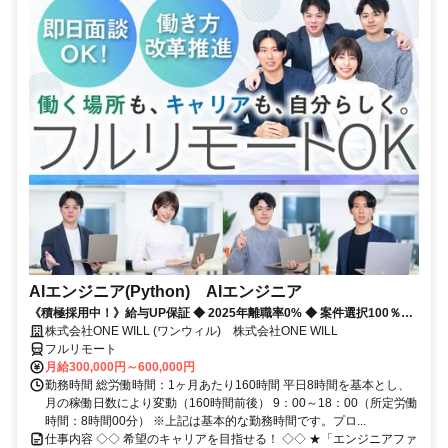
AIエンジニア(Python) AIエンジニア
《積極採用中！》給与UP保証 ◆ 2025年離職率0% ◆ 案件選択100％！
◆ 平均残業7時間！
株式会社ONE WILL (ワンウィル) 株式会社ONE WILL
フルリモート
月給300,000円～600,000円
勤務時間 総労働時間：1ヶ月あたり160時間 平日8時間を基本とし、
月の稼働日数により変動（160時間前後） 9：00～18：00（所定労働
時間：8時間00分） ※上記は基本的な勤務時間です。プロ...
仕事内容 ◇◇ 希望のキャリアを目指せる！ ◇◇ ★「エンジニアファ