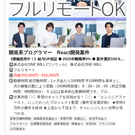
開発系プログラマー React開発案件
《積極採用中！》給与UP保証 ◆ 2025年離職率0% ◆ 案件選択100％！
◆ 平均残業7時間！
株式会社ONE WILL (ワンウィル) 株式会社ONE WILL
フルリモート
月給350,000円～550,000円
勤務時間 総労働時間：1ヶ月あたり160時間 平日8時間を基本とし、
月の稼働日数により変動（160時間前後） 9：00～18：00（所定労働
時間：8時間00分） ※上記は基本的な勤務時間です。プロ...
仕事内容 ◇◇ 希望のキャリアを目指せる！ ◇◇ ★「エンジニアファ
ースト」にこだわったプロジェクト配置（案件完全選択制） ★常時3
万件の案件を保持 ★上流から下流まで。チャレンジしたい分野が見
つかる...
変形労働時間制
資格取得支援あり
学歴不問
転勤なし
住宅手当あり
フルリモート
交通費全額支給
経験者歓迎
研修あり
在宅OK
ブランクOK
土日祝休み