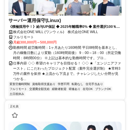
サーバー運用保守(Linux)
《積極採用中！》給与UP保証 ◆ 2025年離職率0% ◆ 案件選択100％！
◆ 平均残業7時間！
株式会社ONE WILL (ワンウィル) 株式会社ONE WILL
フルリモート
月給300,000円～500,000円
勤務時間 総労働時間：1ヶ月あたり160時間 平日8時間を基本とし、
月の稼働日数により変動（160時間前後） 9：00～18：00（所定労働
時間：8時間00分） ※上記は基本的な勤務時間です。プロ...
仕事内容 ◇◇ 希望のキャリアを目指せる！ ◇◇ ★「エンジニアファ
ースト」にこだわったプロジェクト配置（案件完全選択制） ★常時3
万件の案件を保持 ★上流から下流まで。チャレンジしたい分野が見
つかる...
変形労働時間制
資格取得支援あり
学歴不問
転勤なし
住宅手当あり
フルリモート
交通費全額支給
経験者歓迎
研修あり
在宅OK
ブランクOK
土日祝休み
正社員