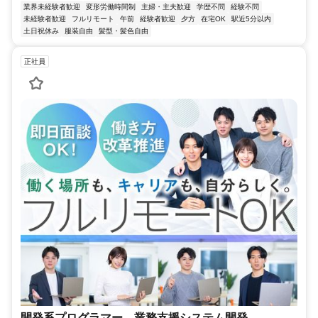
業界未経験者歓迎
変形労働時間制
主婦・主夫歓迎
学歴不問
経験不問
未経験者歓迎
フルリモート
午前
経験者歓迎
夕方
在宅OK
駅近5分以内
土日祝休み
服装自由
髪型・髪色自由
正社員
開発系プログラマー 業務支援システム開発