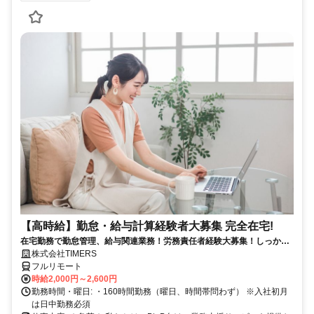
【高時給】勤怠・給与計算経験者大募集 完全在宅!
在宅勤務で勤怠管理、給与関連業務！労務責任者経験大募集！しっかり
稼ぎたい方、注目！
株式会社TIMERS
フルリモート
時給2,000円～2,600円
勤務時間・曜日: ・160時間勤務（曜日、時間帯問わず） ※入社初月
は日中勤務必須