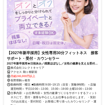
【2027年新卒採用】女性専用30分フィットネス 接客
サポート・受付・カウンセラー
2027年新卒採用★日祝休み／残業ほぼなし／女性の健康を支える受付・
接客スタッフ
株式会社コレクトキャリア
アクセス: 駒ヶ根駅前
月給246,000円以上
長野県駒ヶ根市
勤務時間・曜日: ■勤務時間 9:00~19:15（目安：実働9時間） ＜店舗
運営時間＞ 平日10:00～13:00、15:00～19:00 土曜10:00～13:00
仕事内容: ＜お仕事内容＞ 女性の健康づくりをサポートするフィット
ネスにて、受付・接客を中心としたお仕事をお任せします。 ・笑顔
でのお出迎え・受付対応 ・お客様に寄り添ったカウンセリング ・運