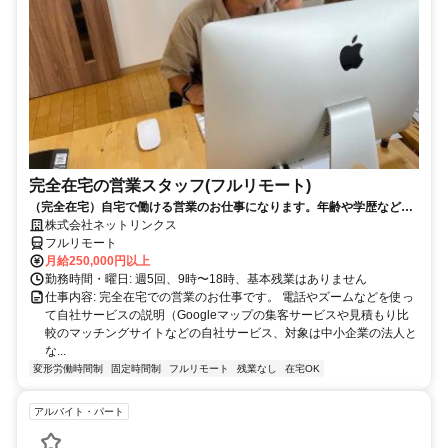
完全在宅の営業スタッフ(フルリモート)
（完全在宅）自宅で働ける営業のお仕事になります。年齢や学歴など問
いません。
株式会社ネットリンクス
フルリモート
月給250,000円以上
勤務時間・曜日: 週5回、9時〜18時、基本残業はありません
仕事内容: 完全在宅での営業のお仕事です。 電話やズームなどを使っ
て自社サービスの説明（Googleマップの集客サービスや見積もり比
較のマッチングサイトなどの自社サービス、対象は中小企業の法人と
な...
変形労働時間制
固定時間制
フルリモート
残業なし
在宅OK
アルバイト・パート