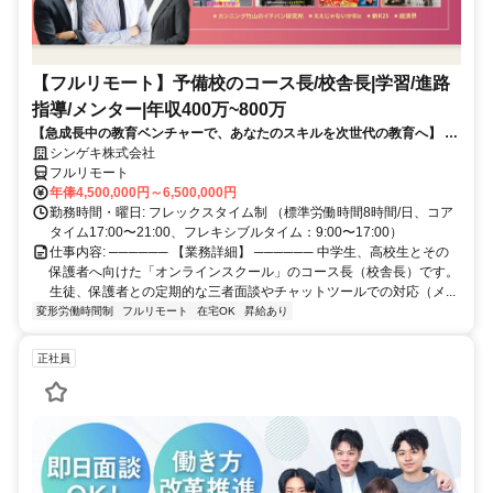
【フルリモート】予備校のコース長/校舎長|学習/進路
指導/メンター|年収400万~800万
【急成長中の教育ベンチャーで、あなたのスキルを次世代の教育へ】 現
在、事業拡大に伴い、コースをとりまとめるコース長（校舎長）を募集
シンゲキ株式会社
しています。「教育」のプロとして、場所に縛られない新しい働き方を
フルリモート
始めませんか？
年俸4,500,000円～6,500,000円
勤務時間・曜日: フレックスタイム制 （標準労働時間8時間/日、コア
タイム17:00〜21:00、フレキシブルタイム：9:00〜17:00）
仕事内容: ────── 【業務詳細】 ────── 中学生、高校生とその
保護者へ向けた「オンラインスクール」のコース長（校舎長）です。
生徒、保護者との定期的な三者面談やチャットツールでの対応（メ...
変形労働時間制
フルリモート
在宅OK
昇給あり
正社員