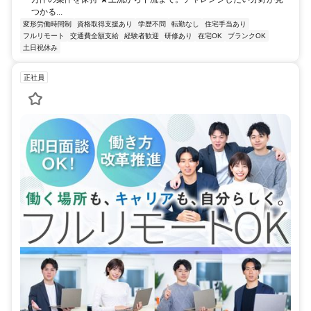
つかる...
変形労働時間制
資格取得支援あり
学歴不問
転勤なし
住宅手当あり
フルリモート
交通費全額支給
経験者歓迎
研修あり
在宅OK
ブランクOK
土日祝休み
正社員