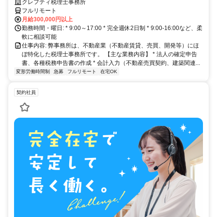
クレフティ税理士事務所
フルリモート
月給300,000円以上
勤務時間・曜日: * 9:00～17:00 * 完全週休2日制 * 9:00-16:00など、柔
軟に相談可能
仕事内容: 弊事務所は、不動産業（不動産賃貸、売買、開発等）にほ
ぼ特化した税理士事務所です。 【主な業務内容】 * 法人の確定申告
書、各種税務申告書の作成 * 会計入力（不動産売買契約、建築関連...
変形労働時間制
急募
フルリモート
在宅OK
契約社員