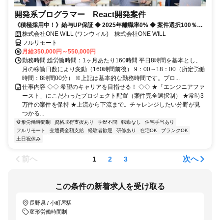
開発系プログラマー React開発案件
《積極採用中！》給与UP保証 ◆ 2025年離職率0% ◆ 案件選択100％！
◆ 平均残業7時間！
株式会社ONE WILL (ワンウィル) 株式会社ONE WILL
フルリモート
月給350,000円～550,000円
勤務時間 総労働時間：1ヶ月あたり160時間 平日8時間を基本とし、
月の稼働日数により変動（160時間前後） 9：00～18：00（所定労働
時間：8時間00分） ※上記は基本的な勤務時間です。プロ...
仕事内容 ◇◇ 希望のキャリアを目指せる！ ◇◇ ★「エンジニアファ
ースト」にこだわったプロジェクト配置（案件完全選択制） ★常時3
万件の案件を保持 ★上流から下流まで。チャレンジしたい分野が見
つかる...
変形労働時間制
資格取得支援あり
学歴不問
転勤なし
住宅手当あり
フルリモート
交通費全額支給
経験者歓迎
研修あり
在宅OK
ブランクOK
土日祝休み
前へ
次へ
1
2
3
この条件の新着求人を受け取る
長野県 / 小町屋駅
変形労働時間制