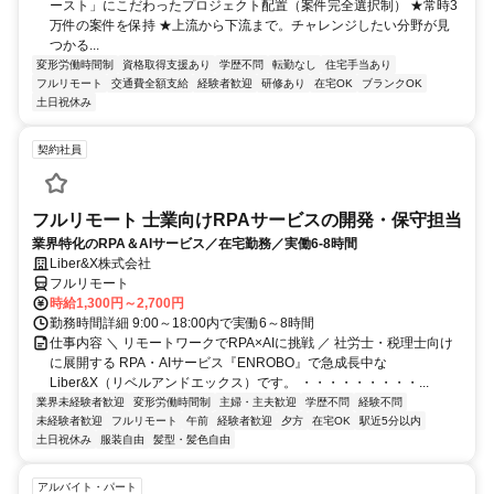
ースト」にこだわったプロジェクト配置（案件完全選択制） ★常時3
万件の案件を保持 ★上流から下流まで。チャレンジしたい分野が見
つかる...
変形労働時間制
資格取得支援あり
学歴不問
転勤なし
住宅手当あり
フルリモート
交通費全額支給
経験者歓迎
研修あり
在宅OK
ブランクOK
土日祝休み
契約社員
フルリモート 士業向けRPAサービスの開発・保守担当
業界特化のRPA＆AIサービス／在宅勤務／実働6-8時間
Liber&X株式会社
フルリモート
時給1,300円～2,700円
勤務時間詳細 9:00～18:00内で実働6～8時間
仕事内容 ＼ リモートワークでRPA×AIに挑戦 ／ 社労士・税理士向け
に展開する RPA・AIサービス『ENROBO』で急成長中な
Liber&X（リベルアンドエックス）です。 ・・・・・・・・・...
業界未経験者歓迎
変形労働時間制
主婦・主夫歓迎
学歴不問
経験不問
未経験者歓迎
フルリモート
午前
経験者歓迎
夕方
在宅OK
駅近5分以内
土日祝休み
服装自由
髪型・髪色自由
アルバイト・パート