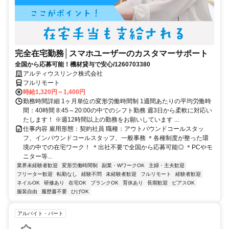
完全在宅勤務│スマホユーザーのカスタマーサポート
全国から応募可能！機材貸与で安心/1260703380
アルティウスリンク株式会社
フルリモート
時給1,320円～1,400円
勤務時間詳細 1ヶ月単位の変形労働時間制 1週間あたりの平均労働時
間：40時間 8:45～20:00の中でのシフト勤務 週3日から柔軟に対応い
たします！ ※週12時間以上の勤務をお願いしています ...
仕事内容 雇用形態：契約社員 職種：アウトバウンドコールスタッ
フ、インバウンドコールスタッフ、一般事務 ＊各種制度が整った環
境の中での在宅ワーク！ ＊出社不要で全国から応募可能◎ ＊PCやモ
ニター等...
業界未経験者歓迎
変形労働時間制
副業・WワークOK
主婦・主夫歓迎
フリーター歓迎
転勤なし
経験不問
未経験者歓迎
フルリモート
経験者歓迎
ネイルOK
研修あり
在宅OK
ブランクOK
育休あり
長期歓迎
ピアスOK
服装自由
履歴書不要
ひげOK
アルバイト・パート