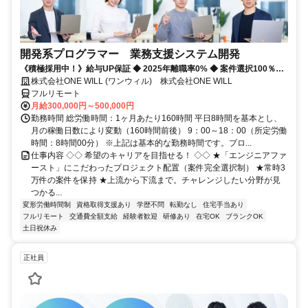
開発系プログラマー 業務支援システム開発
《積極採用中！》給与UP保証 ◆ 2025年離職率0% ◆ 案件選択100％！
◆ 平均残業7時間！
株式会社ONE WILL (ワンウィル) 株式会社ONE WILL
フルリモート
月給300,000円～500,000円
勤務時間 総労働時間：1ヶ月あたり160時間 平日8時間を基本とし、
月の稼働日数により変動（160時間前後） 9：00～18：00（所定労働
時間：8時間00分） ※上記は基本的な勤務時間です。プロ...
仕事内容 ◇◇ 希望のキャリアを目指せる！ ◇◇ ★「エンジニアファ
ースト」にこだわったプロジェクト配置（案件完全選択制） ★常時3
万件の案件を保持 ★上流から下流まで。チャレンジしたい分野が見
つかる...
変形労働時間制
資格取得支援あり
学歴不問
転勤なし
住宅手当あり
フルリモート
交通費全額支給
経験者歓迎
研修あり
在宅OK
ブランクOK
土日祝休み
正社員