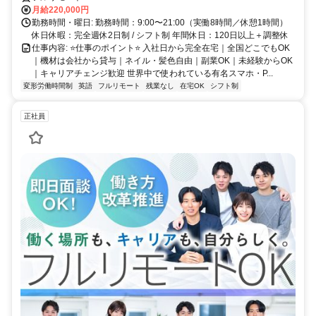
月給220,000円
勤務時間・曜日: 勤務時間：9:00〜21:00（実働8時間／休憩1時間）
休日休暇：完全週休2日制 / シフト制 年間休日：120日以上＋調整休
仕事内容: ⭐️仕事のポイント⭐️ 入社日から完全在宅｜全国どこでもOK
｜機材は会社から貸与｜ネイル・髪色自由｜副業OK｜未経験からOK
｜キャリアチェンジ歓迎 世界中で使われている有名スマホ・P...
変形労働時間制
英語
フルリモート
残業なし
在宅OK
シフト制
正社員