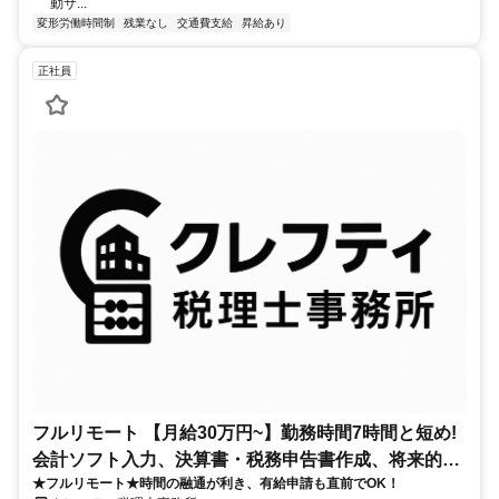
動サ...
変形労働時間制
残業なし
交通費支給
昇給あり
正社員
フルリモート 【月給30万円~】勤務時間7時間と短め!
会計ソフト入力、決算書・税務申告書作成、将来的に
★フルリモート★時間の融通が利き、有給申請も直前でOK！
決算説明も