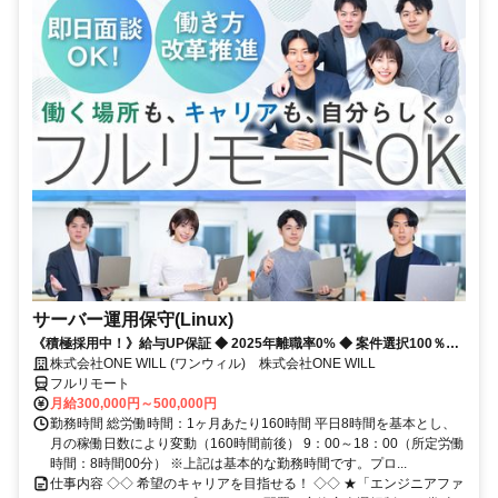
サーバー運用保守(Linux)
《積極採用中！》給与UP保証 ◆ 2025年離職率0% ◆ 案件選択100％！
◆ 平均残業7時間！
株式会社ONE WILL (ワンウィル) 株式会社ONE WILL
フルリモート
月給300,000円～500,000円
勤務時間 総労働時間：1ヶ月あたり160時間 平日8時間を基本とし、
月の稼働日数により変動（160時間前後） 9：00～18：00（所定労働
時間：8時間00分） ※上記は基本的な勤務時間です。プロ...
仕事内容 ◇◇ 希望のキャリアを目指せる！ ◇◇ ★「エンジニアファ