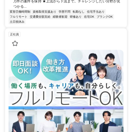
万件の案件を保持 ★上流から下流まで。チャレンジしたい分野が見
つかる...
変形労働時間制
資格取得支援あり
学歴不問
転勤なし
住宅手当あり
フルリモート
交通費全額支給
経験者歓迎
研修あり
在宅OK
ブランクOK
土日祝休み
正社員