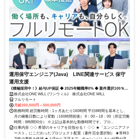
運用保守エンジニア(Java) LINE関連サービス 保守
運用支援
《積極採用中！》給与UP保証 ◆ 2025年離職率0% ◆ 案件選択100％！
◆ 平均残業7時間！
株式会社ONE WILL (ワンウィル) 株式会社ONE WILL
フルリモート
月給300,000円～500,000円
勤務時間 総労働時間：1ヶ月あたり160時間 平日8時間を基本とし、
月の稼働日数により変動（160時間前後） 9：00～18：00（所定労働
時間：8時間00分） ※上記は基本的な勤務時間です。プロ...
仕事内容 ◇◇ 希望のキャリアを目指せる！ ◇◇ ★「エンジニアファ
ースト」にこだわったプロジェクト配置（案件完全選択制） ★常時3
万件の案件を保持 ★上流から下流まで。チャレンジしたい分野が見