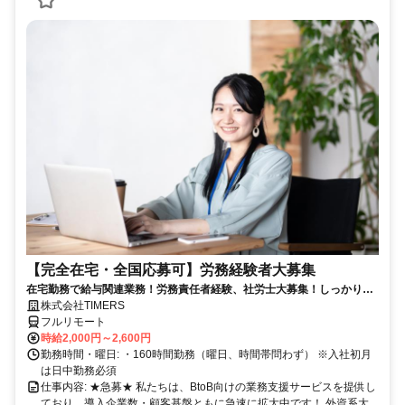
【完全在宅・全国応募可】労務経験者大募集
在宅勤務で給与関連業務！労務責任者経験、社労士大募集！しっかり稼
ぎたい方、注目！
株式会社TIMERS
フルリモート
時給2,000円～2,600円
勤務時間・曜日: ・160時間勤務（曜日、時間帯問わず） ※入社初月
は日中勤務必須
仕事内容: ★急募★ 私たちは、BtoB向けの業務支援サービスを提供し
ており、導入企業数・顧客基盤ともに急速に拡大中です！ 外資系大