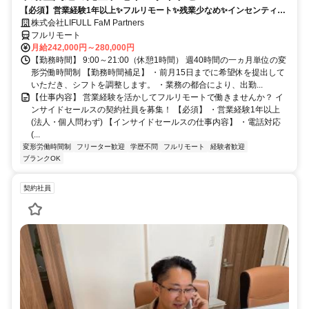
【必須】営業経験1年以上✨フルリモート✨残業少なめ✨インセンティブ
有
株式会社LIFULL FaM Partners
フルリモート
月給242,000円～280,000円
【勤務時間】 9:00～21:00（休憩1時間） 週40時間の一ヵ月単位の変
形労働時間制 【勤務時間補足】 ・前月15日までに希望休を提出して
いただき、シフトを調整します。 ・業務の都合により、出勤...
【仕事内容】 営業経験を活かしてフルリモートで働きませんか？ イ
ンサイドセールスの契約社員を募集！ 【必須】 ・営業経験1年以上
(法人・個人問わず) 【インサイドセールスの仕事内容】 ・電話対応
(...
変形労働時間制
フリーター歓迎
学歴不問
フルリモート
経験者歓迎
ブランクOK
契約社員