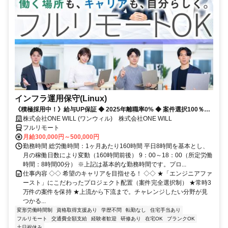
インフラ運用保守(Linux)
《積極採用中！》給与UP保証 ◆ 2025年離職率0% ◆ 案件選択100％！
◆ 平均残業7時間！
株式会社ONE WILL (ワンウィル) 株式会社ONE WILL
フルリモート
月給300,000円～500,000円
勤務時間 総労働時間：1ヶ月あたり160時間 平日8時間を基本とし、
月の稼働日数により変動（160時間前後） 9：00～18：00（所定労働
時間：8時間00分） ※上記は基本的な勤務時間です。プロ...
仕事内容 ◇◇ 希望のキャリアを目指せる！ ◇◇ ★「エンジニアファ
ースト」にこだわったプロジェクト配置（案件完全選択制） ★常時3
万件の案件を保持 ★上流から下流まで。チャレンジしたい分野が見
つかる...
変形労働時間制
資格取得支援あり
学歴不問
転勤なし
住宅手当あり
フルリモート
交通費全額支給
経験者歓迎
研修あり
在宅OK
ブランクOK
土日祝休み