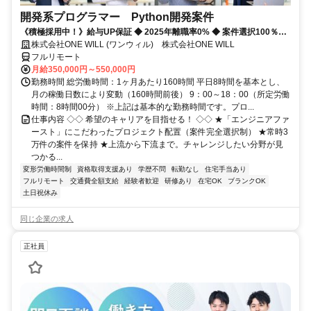
開発系プログラマー Python開発案件
《積極採用中！》給与UP保証 ◆ 2025年離職率0% ◆ 案件選択100％！
◆ 平均残業7時間！
株式会社ONE WILL (ワンウィル) 株式会社ONE WILL
フルリモート
月給350,000円～550,000円
勤務時間 総労働時間：1ヶ月あたり160時間 平日8時間を基本とし、
月の稼働日数により変動（160時間前後） 9：00～18：00（所定労働
時間：8時間00分） ※上記は基本的な勤務時間です。プロ...
仕事内容 ◇◇ 希望のキャリアを目指せる！ ◇◇ ★「エンジニアファ
ースト」にこだわったプロジェクト配置（案件完全選択制） ★常時3
万件の案件を保持 ★上流から下流まで。チャレンジしたい分野が見
つかる...
変形労働時間制
資格取得支援あり
学歴不問
転勤なし
住宅手当あり
フルリモート
交通費全額支給
経験者歓迎
研修あり
在宅OK
ブランクOK
土日祝休み
同じ企業の求人
正社員