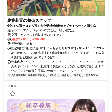
農業装置の整備スタッフ
免許や知識ゼロでも可！大企業×地域密着でプライベートと両立◎
ヤンマーアグリジャパン株式会社 駒ヶ根支店
交通・アクセス お問い合わせください
月給217,000円～292,000円
長野県駒ヶ根市
勤務時間詳細 総労働時間：1ヶ月あたり163時間 9:00～17:45 *12/1～
3/31は9:00～17:30 *繁忙期(収穫時期)は忙しくなりますが、 それ以外
の期間は残業少なめです！ (通常...
仕事内容 *＊.。＊.。＊.。＊.。＊.。＊.。＊.。＊.。＊.。＊* *＜この求
人のポイント＞* *✅【転居伴う異動なし】安定した環境で働けます！
* *✅【充実の研修】手厚いサポートで安心スタート！...
変形労働時間制
資格取得支援あり
転勤なし
研修あり
賞与あり
交通費支給
正社員