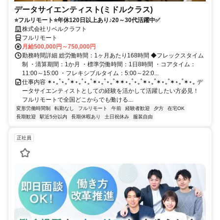
データサイエンティスト(ミドルクラス)
⭐フルリモート⭐年休120日以上あり♪20～30代活躍中✅
株式会社リベルクラフト
フルリモート
月給500,000円～750,000円
勤務時間詳細 総労働時間：1ヶ月あたり168時間 ◆フレックスタイム
制 ・清算期間：1か月 ・標準労働時間：1日8時間 ・コアタイム：
11:00～15:00 ・フレキシブルタイム：5:00～22:0...
仕事内容 ✶⋆｡˚⋆｡˚✶⋆｡˚⋆｡˚✶⋆｡˚⋆｡˚✶✶⋆｡˚⋆｡˚✶⋆｡˚✶⋆｡˚✶⋆｡˚✶⋆｡ デ
ータサイエンティストとしての経験を活かして活躍したい方必見！
フルリモートで全国どこからでも働ける...
変形労働時間制
転勤なし
フルリモート
午前
経験者歓迎
夕方
在宅OK
長期歓迎
駅近5分以内
長期休暇あり
土日祝休み
服装自由
正社員