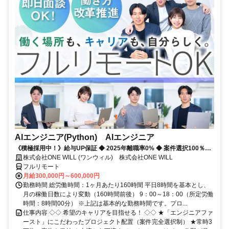
AIエンジニア(Python) AIエンジニア
《積極採用中！》給与UP保証 ◆ 2025年離職率0% ◆ 案件選択100％！
◆ 平均残業7時間！
株式会社ONE WILL (ワンウィル) 株式会社ONE WILL
フルリモート
月給300,000円～600,000円
勤務時間 総労働時間：1ヶ月あたり160時間 平日8時間を基本とし、
月の稼働日数により変動（160時間前後） 9：00～18：00（所定労働
時間：8時間00分） ※上記は基本的な勤務時間です。プロ...
仕事内容 ◇◇ 希望のキャリアを目指せる！ ◇◇ ★「エンジニアファ
ースト」にこだわったプロジェクト配置（案件完全選択制） ★常時3