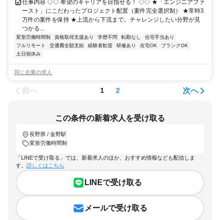
仕事内容 ◇◇ 希望のキャリアを目指せる！ ◇◇ ★「エンジニアファ
ースト」にこだわったプロジェクト配置（案件完全選択制） ★常時3
万件の案件を保持 ★上流から下流まで。チャレンジしたい分野が見
つかる...
変形労働時間制
資格取得支援あり
学歴不問
転勤なし
住宅手当あり
フルリモート
交通費全額支給
経験者歓迎
研修あり
在宅OK
ブランクOK
土日祝休み
同じ企業の求人
前へ
次へ
1
2
この条件の新着求人を受け取る
長野県 / 金野駅
変形労働時間制
「LINEで受け取る」では、新着求人のほか、おすすめ情報なども配信しま
す。
詳しくはこちら
LINEで受け取る
メールで受け取る