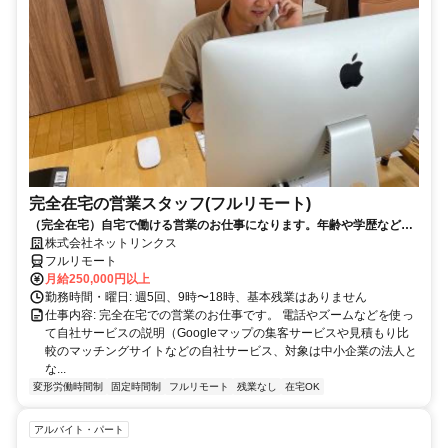
完全在宅の営業スタッフ(フルリモート)
（完全在宅）自宅で働ける営業のお仕事になります。年齢や学歴など問
いません。
株式会社ネットリンクス
フルリモート
月給250,000円以上
勤務時間・曜日: 週5回、9時〜18時、基本残業はありません
仕事内容: 完全在宅での営業のお仕事です。 電話やズームなどを使っ
て自社サービスの説明（Googleマップの集客サービスや見積もり比
較のマッチングサイトなどの自社サービス、対象は中小企業の法人と
な...
変形労働時間制
固定時間制
フルリモート
残業なし
在宅OK
アルバイト・パート