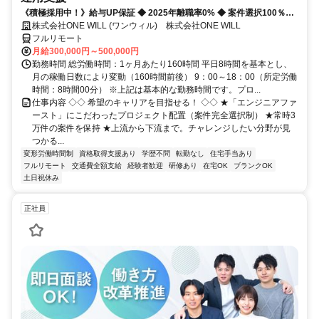
《積極採用中！》給与UP保証 ◆ 2025年離職率0% ◆ 案件選択100％！
◆ 平均残業7時間！
株式会社ONE WILL (ワンウィル) 株式会社ONE WILL
フルリモート
月給300,000円～500,000円
勤務時間 総労働時間：1ヶ月あたり160時間 平日8時間を基本とし、
月の稼働日数により変動（160時間前後） 9：00～18：00（所定労働
時間：8時間00分） ※上記は基本的な勤務時間です。プロ...
仕事内容 ◇◇ 希望のキャリアを目指せる！ ◇◇ ★「エンジニアファ
ースト」にこだわったプロジェクト配置（案件完全選択制） ★常時3
万件の案件を保持 ★上流から下流まで。チャレンジしたい分野が見
つかる...
変形労働時間制
資格取得支援あり
学歴不問
転勤なし
住宅手当あり
フルリモート
交通費全額支給
経験者歓迎
研修あり
在宅OK
ブランクOK
土日祝休み
正社員