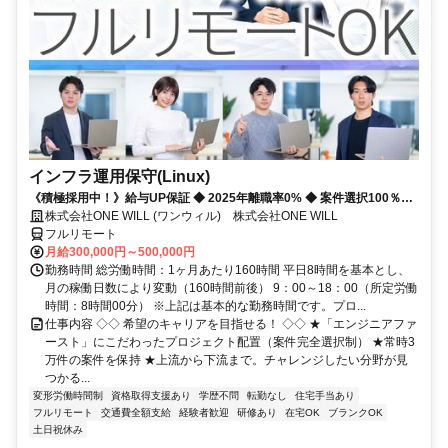
インフラ運用保守(Linux)
《積極採用中！》給与UP保証 ◆ 2025年離職率0% ◆ 案件選択100％！
◆ 平均残業7時間！
株式会社ONE WILL (ワンウィル) 株式会社ONE WILL
フルリモート
月給300,000円～500,000円
勤務時間 総労働時間：1ヶ月あたり160時間 平日8時間を基本とし、
月の稼働日数により変動（160時間前後） 9：00～18：00（所定労働
時間：8時間00分） ※上記は基本的な勤務時間です。プロ...
仕事内容 ◇◇ 希望のキャリアを目指せる！ ◇◇ ★「エンジニアファ
ースト」にこだわったプロジェクト配置（案件完全選択制） ★常時3
万件の案件を保持 ★上流から下流まで。チャレンジしたい分野が見
つかる...
変形労働時間制
資格取得支援あり
学歴不問
転勤なし
住宅手当あり
フルリモート
交通費全額支給
経験者歓迎
研修あり
在宅OK
ブランクOK
土日祝休み