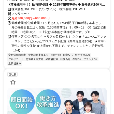
《積極採用中！》給与UP保証 ◆ 2025年離職率0% ◆ 案件選択100％！
◆ 平均残業7時間！
株式会社ONE WILL (ワンウィル) 株式会社ONE WILL
フルリモート
月給300,000円～600,000円
勤務時間 総労働時間：1ヶ月あたり160時間 平日8時間を基本とし、
月の稼働日数により変動（160時間前後） 9：00～18：00（所定労働
時間：8時間00分） ※上記は基本的な勤務時間です。プロ...
仕事内容 ◇◇ 希望のキャリアを目指せる！ ◇◇ ★「エンジニアファ
ースト」にこだわったプロジェクト配置（案件完全選択制） ★常時3
万件の案件を保持 ★上流から下流まで。チャレンジしたい分野が見
つかる...
変形労働時間制
資格取得支援あり
学歴不問
転勤なし
住宅手当あり
フルリモート
交通費全額支給
経験者歓迎
研修あり
在宅OK
ブランクOK
土日祝休み
正社員