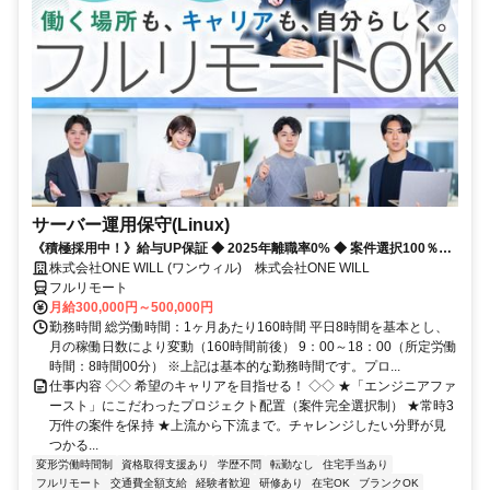
サーバー運用保守(Linux)
《積極採用中！》給与UP保証 ◆ 2025年離職率0% ◆ 案件選択100％！
◆ 平均残業7時間！
株式会社ONE WILL (ワンウィル) 株式会社ONE WILL
フルリモート
月給300,000円～500,000円
勤務時間 総労働時間：1ヶ月あたり160時間 平日8時間を基本とし、
月の稼働日数により変動（160時間前後） 9：00～18：00（所定労働
時間：8時間00分） ※上記は基本的な勤務時間です。プロ...
仕事内容 ◇◇ 希望のキャリアを目指せる！ ◇◇ ★「エンジニアファ
ースト」にこだわったプロジェクト配置（案件完全選択制） ★常時3
万件の案件を保持 ★上流から下流まで。チャレンジしたい分野が見
つかる...
変形労働時間制
資格取得支援あり
学歴不問
転勤なし
住宅手当あり
フルリモート
交通費全額支給
経験者歓迎
研修あり
在宅OK
ブランクOK