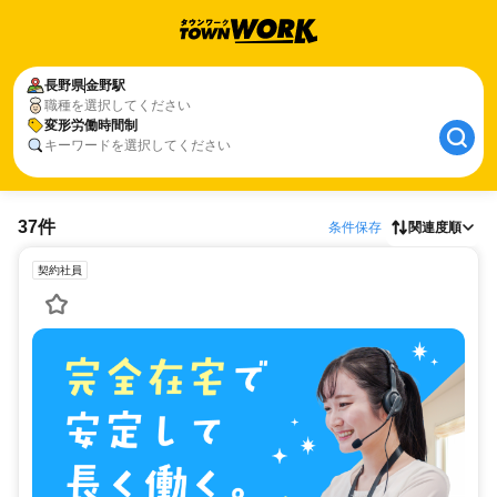
長野県
金野駅
職種を選択してください
変形労働時間制
キーワードを選択してください
37件
条件保存
関連度順
契約社員