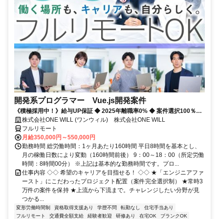
開発系プログラマー Vue.js開発案件
《積極採用中！》給与UP保証 ◆ 2025年離職率0% ◆ 案件選択100％！
◆ 平均残業7時間！
株式会社ONE WILL (ワンウィル) 株式会社ONE WILL
フルリモート
月給350,000円～550,000円
勤務時間 総労働時間：1ヶ月あたり160時間 平日8時間を基本とし、
月の稼働日数により変動（160時間前後） 9：00～18：00（所定労働
時間：8時間00分） ※上記は基本的な勤務時間です。プロ...
仕事内容 ◇◇ 希望のキャリアを目指せる！ ◇◇ ★「エンジニアファ
ースト」にこだわったプロジェクト配置（案件完全選択制） ★常時3
万件の案件を保持 ★上流から下流まで。チャレンジしたい分野が見
つかる...
変形労働時間制
資格取得支援あり
学歴不問
転勤なし
住宅手当あり
フルリモート
交通費全額支給
経験者歓迎
研修あり
在宅OK
ブランクOK