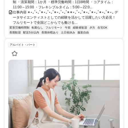
制 ・清算期間：1か月 ・標準労働時間：1日8時間 ・コアタイム：
11:00～15:00 ・フレキシブルタイム：5:00～22:0...
仕事内容 ✶⋆｡˚⋆｡˚✶⋆｡˚⋆｡˚✶⋆｡˚⋆｡˚✶✶⋆｡˚⋆｡˚✶⋆｡˚✶⋆｡˚✶⋆｡˚✶⋆｡ デ
ータサイエンティストとしての経験を活かして活躍したい方必見！
フルリモートで全国どこからでも働ける...
変形労働時間制
転勤なし
フルリモート
午前
経験者歓迎
夕方
在宅OK
長期歓迎
駅近5分以内
長期休暇あり
土日祝休み
服装自由
アルバイト・パート