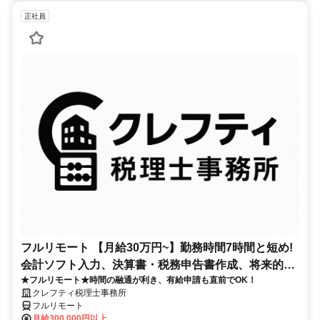
正社員
フルリモート 【月給30万円~】勤務時間7時間と短め!
会計ソフト入力、決算書・税務申告書作成、将来的に
★フルリモート★時間の融通が利き、有給申請も直前でOK！
決算説明も
クレフティ税理士事務所
フルリモート
月給300,000円以上