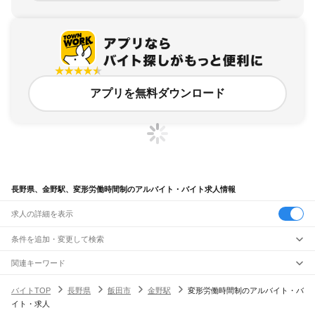
アプリを無料ダウンロード
長野県、金野駅、変形労働時間制のアルバイト・バイト求人情報
求人の詳細を表示
条件を追加・変更して検索
市区町村を追加・変更
関連キーワード
完全在宅ワーク 全国
シール貼り 在宅
現在地周辺
ガチャガチャ
犬カフェ
長野県
駅を追加・変更
バイトTOP
長野県
飯田市
金野駅
変形労働時間制のアルバイト・バ
長野県
すべて
イト・求人
長野市
松本市
上田市
岡谷市
飯田市
諏訪市
須坂市
小諸市
伊那市
駒ヶ根市
中野市
職種を追加・変更
JR中央本線(東京～塩尻)