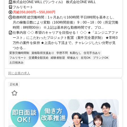
◆ 平均残業7時間！
株式会社ONE WILL (ワンウィル) 株式会社ONE WILL
フルリモート
月給350,000円～550,000円
勤務時間 総労働時間：1ヶ月あたり160時間 平日8時間を基本とし、
月の稼働日数により変動（160時間前後） 9：00～18：00（所定労働
時間：8時間00分） ※上記は基本的な勤務時間です。プロ...
仕事内容 ◇◇ 希望のキャリアを目指せる！ ◇◇ ★「エンジニアファ
ースト」にこだわったプロジェクト配置（案件完全選択制） ★常時3
万件の案件を保持 ★上流から下流まで。チャレンジしたい分野が見
つかる...
変形労働時間制
資格取得支援あり
学歴不問
転勤なし
住宅手当あり
フルリモート
交通費全額支給
経験者歓迎
研修あり
在宅OK
ブランクOK
土日祝休み
同じ企業の求人
正社員