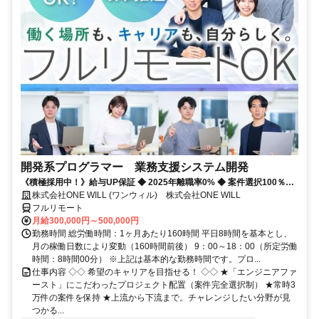
開発系プログラマー 業務支援システム開発
《積極採用中！》給与UP保証 ◆ 2025年離職率0% ◆ 案件選択100％！
◆ 平均残業7時間！
株式会社ONE WILL (ワンウィル) 株式会社ONE WILL
フルリモート
月給300,000円～500,000円
勤務時間 総労働時間：1ヶ月あたり160時間 平日8時間を基本とし、
月の稼働日数により変動（160時間前後） 9：00～18：00（所定労働
時間：8時間00分） ※上記は基本的な勤務時間です。プロ...
仕事内容 ◇◇ 希望のキャリアを目指せる！ ◇◇ ★「エンジニアファ
ースト」にこだわったプロジェクト配置（案件完全選択制） ★常時3
万件の案件を保持 ★上流から下流まで。チャレンジしたい分野が見
つかる...