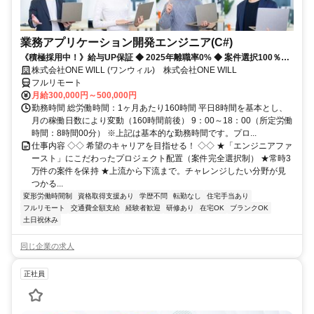
業務アプリケーション開発エンジニア(C#)
《積極採用中！》給与UP保証 ◆ 2025年離職率0% ◆ 案件選択100％！
◆ 平均残業7時間！
株式会社ONE WILL (ワンウィル) 株式会社ONE WILL
フルリモート
月給300,000円～500,000円
勤務時間 総労働時間：1ヶ月あたり160時間 平日8時間を基本とし、
月の稼働日数により変動（160時間前後） 9：00～18：00（所定労働
時間：8時間00分） ※上記は基本的な勤務時間です。プロ...
仕事内容 ◇◇ 希望のキャリアを目指せる！ ◇◇ ★「エンジニアファ
ースト」にこだわったプロジェクト配置（案件完全選択制） ★常時3
万件の案件を保持 ★上流から下流まで。チャレンジしたい分野が見
つかる...
変形労働時間制
資格取得支援あり
学歴不問
転勤なし
住宅手当あり
フルリモート
交通費全額支給
経験者歓迎
研修あり
在宅OK
ブランクOK
土日祝休み
同じ企業の求人
正社員