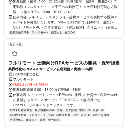
勤務時間・曜日: 9:00～21:00の間で1日4時間、週2日～勤務OK！ 在
宅勤務（フルリモート） ※平日のみ勤務可！ ※土日勤務可能な方歓
迎！ ＜例＞9:00～13:00、10:00～14:0...
仕事内容: フルリモートでオンライン診療サービスを実施する医師ア
ルバイトを募集いたします。 9時～21時の間で1日4時間、週2日～
OK！ リモートPC・スマホ支給！ 【施設種別】 クリニック（保険...
変形労働時間制
フルリモート
残業なし
在宅OK
契約社員
フルリモート 士業向けRPAサービスの開発・保守担当
業界特化のRPA＆AIサービス／在宅勤務／実働6-8時間
Liber&X株式会社
フルリモート
時給1,300円～2,700円
勤務時間詳細 9:00～18:00内で実働6～8時間
仕事内容 ＼ リモートワークでRPA×AIに挑戦 ／ 社労士・税理士向け
に展開する RPA・AIサービス『ENROBO』で急成長中な
Liber&X（リベルアンドエックス）です。 ・・・・・・・・・...
業界未経験者歓迎
変形労働時間制
主婦・主夫歓迎
学歴不問
経験不問
未経験者歓迎
フルリモート
午前
経験者歓迎
夕方
在宅OK
駅近5分以内
土日祝休み
服装自由
髪型・髪色自由