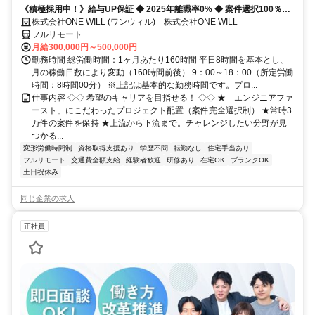
《積極採用中！》給与UP保証 ◆ 2025年離職率0% ◆ 案件選択100％！
◆ 平均残業7時間！
株式会社ONE WILL (ワンウィル) 株式会社ONE WILL
フルリモート
月給300,000円～500,000円
勤務時間 総労働時間：1ヶ月あたり160時間 平日8時間を基本とし、
月の稼働日数により変動（160時間前後） 9：00～18：00（所定労働
時間：8時間00分） ※上記は基本的な勤務時間です。プロ...
仕事内容 ◇◇ 希望のキャリアを目指せる！ ◇◇ ★「エンジニアファ
ースト」にこだわったプロジェクト配置（案件完全選択制） ★常時3
万件の案件を保持 ★上流から下流まで。チャレンジしたい分野が見
つかる...
変形労働時間制
資格取得支援あり
学歴不問
転勤なし
住宅手当あり
フルリモート
交通費全額支給
経験者歓迎
研修あり
在宅OK
ブランクOK
土日祝休み
同じ企業の求人
正社員