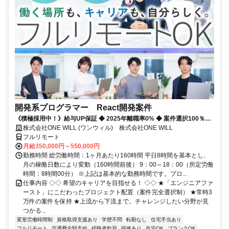
開発系プログラマー React開発案件
《積極採用中！》給与UP保証 ◆ 2025年離職率0% ◆ 案件選択100％！
◆ 平均残業7時間！
株式会社ONE WILL (ワンウィル) 株式会社ONE WILL
フルリモート
月給350,000円～550,000円
勤務時間 総労働時間：1ヶ月あたり160時間 平日8時間を基本とし、
月の稼働日数により変動（160時間前後） 9：00～18：00（所定労働
時間：8時間00分） ※上記は基本的な勤務時間です。プロ...
仕事内容 ◇◇ 希望のキャリアを目指せる！ ◇◇ ★「エンジニアファ
ースト」にこだわったプロジェクト配置（案件完全選択制） ★常時3
万件の案件を保持 ★上流から下流まで。チャレンジしたい分野が見
つかる...
変形労働時間制
資格取得支援あり
学歴不問
転勤なし
住宅手当あり
フルリモート
交通費全額支給
経験者歓迎
研修あり
在宅OK
ブランクOK