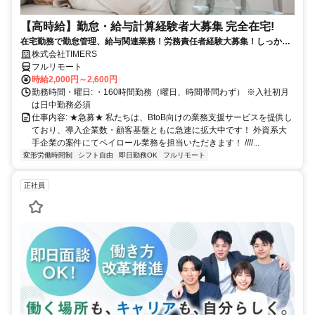
【高時給】勤怠・給与計算経験者大募集 完全在宅!
在宅勤務で勤怠管理、給与関連業務！労務責任者経験大募集！しっかり
稼ぎたい方、注目！
株式会社TIMERS
フルリモート
時給2,000円～2,600円
勤務時間・曜日: ・160時間勤務（曜日、時間帯問わず） ※入社初月
は日中勤務必須
仕事内容: ★急募★ 私たちは、BtoB向けの業務支援サービスを提供し
ており、導入企業数・顧客基盤ともに急速に拡大中です！ 外資系大
手企業の案件にてペイロール業務を担当いただきます！ ////...
変形労働時間制
シフト自由
即日勤務OK
フルリモート
正社員