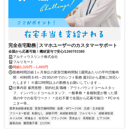
完全在宅勤務│スマホユーザーのカスタマーサポート
全国から応募可能！機材貸与で安心/1260703380
アルティウスリンク株式会社
フルリモート
時給1,320円～1,400円
勤務時間詳細 1ヶ月単位の変形労働時間制 1週間あたりの平均労働時
間：40時間 8:45～20:00の中でのシフト勤務 週3日から柔軟に対応い
たします！ ※週12時間以上の勤務をお願いしています ...
仕事内容 雇用形態：契約社員 職種：アウトバウンドコールスタッ
フ、インバウンドコールスタッフ、一般事務 ＊各種制度が整った環
境の中での在宅ワーク！ ＊出社不要で全国から応募可能◎ ＊PCやモ
ニター等...
業界未経験者歓迎
変形労働時間制
副業・WワークOK
主婦・主夫歓迎
フリーター歓迎
転勤なし
経験不問
未経験者歓迎
フルリモート
経験者歓迎
ネイルOK
研修あり
在宅OK
ブランクOK
育休あり
長期歓迎
ピアスOK
服装自由
履歴書不要
ひげOK