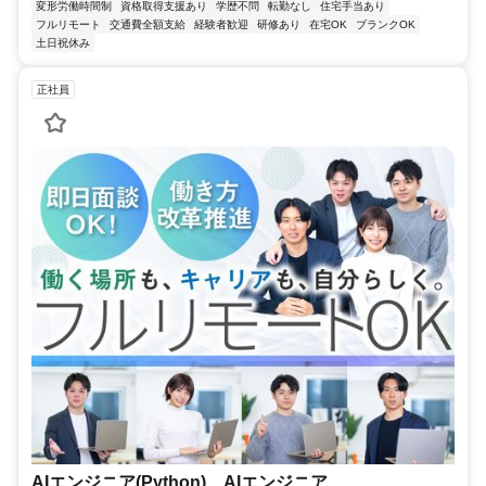
変形労働時間制
資格取得支援あり
学歴不問
転勤なし
住宅手当あり
フルリモート
交通費全額支給
経験者歓迎
研修あり
在宅OK
ブランクOK
土日祝休み
正社員
AIエンジニア(Python) AIエンジニア