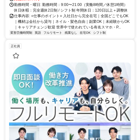
勤務時間・曜日: 勤務時間：9:00〜21:00（実働8時間／休憩1時間）
休日休暇：完全週休2日制 / シフト制 年間休日：120日以上＋調整休
仕事内容: ⭐️仕事のポイント⭐️ 入社日から完全在宅｜全国どこでもOK
｜機材は会社から貸与｜ネイル・髪色自由｜副業OK｜未経験からOK
｜キャリアチェンジ歓迎 世界中で使われている有名スマホ・P...
変形労働時間制
英語
フルリモート
残業なし
在宅OK
シフト制
正社員