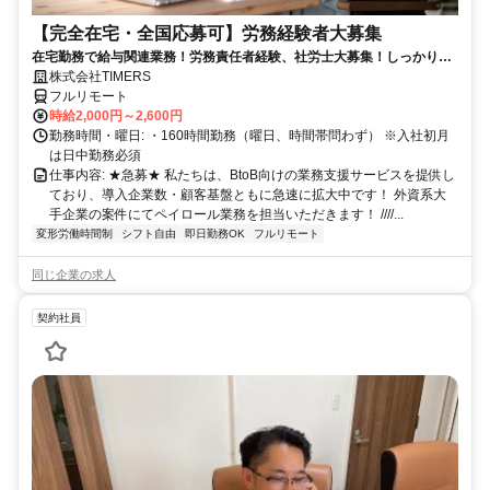
【完全在宅・全国応募可】労務経験者大募集
在宅勤務で給与関連業務！労務責任者経験、社労士大募集！しっかり稼
ぎたい方、注目！
株式会社TIMERS
フルリモート
時給2,000円～2,600円
勤務時間・曜日: ・160時間勤務（曜日、時間帯問わず） ※入社初月
は日中勤務必須
仕事内容: ★急募★ 私たちは、BtoB向けの業務支援サービスを提供し
ており、導入企業数・顧客基盤ともに急速に拡大中です！ 外資系大
手企業の案件にてペイロール業務を担当いただきます！ ////...
変形労働時間制
シフト自由
即日勤務OK
フルリモート
同じ企業の求人
契約社員