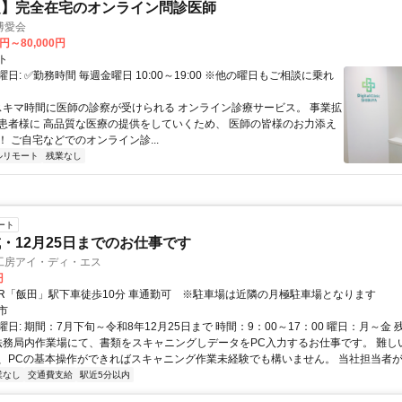
定】完全在宅のオンライン問診医師
博愛会
0円～80,000円
ト
日: ✅勤務時間 毎週金曜日 10:00～19:00 ※他の曜日もご相談に乗れ
 スキマ時間に医師の診察が受けられる オンライン診療サービス。 事業拡
患者様に 高品質な医療の提供をしていくため、 医師の皆様のお力添え
 ご自宅などでのオンライン診...
ルリモート
残業なし
ート
・12月25日までのお仕事です
工房アイ・ディ・エス
円
アクセス: JR「飯田」駅下車徒歩10分 車通勤可 ※駐車場は近隣の月極駐車場となります
市
日: 期間：7月下旬～令和8年12月25日まで 時間：9：00～17：00 曜日：月～金 
 法務局内作業場にて、書類をスキャニングしデータをPC入力するお仕事です。 難し
、PCの基本操作ができればスキャニング作業未経験でも構いません。 当社担当者が丁.
業なし
交通費支給
駅近5分以内