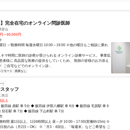
定】完全在宅のオンライン問診医師
博愛会
0円～80,000円
ト
日: ✅勤務時間 毎週水曜日 10:00～19:00 ※他の曜日もご相談に乗れ
 スキマ時間に医師の診察が受けられる オンライン診療サービス。 事業拡
患者様に 高品質な医療の提供をしていくため、 医師の皆様のお力添え
 ご自宅などでのオンライン診...
ルリモート
残業なし
ート
付スタッフ
工務店
0円以上
飯田線 鼎駅 車 5分 ◆ 飯田線 伊那八幡駅 車 6分 ◆ 飯田線 毛賀駅 車 6
 切石駅 車 7分 ◆ 飯田線 下山村駅 車 7分
市
間 週1日以上、1日6時間以上 昼～夕 10:00～17:00(実働6h15m) ※
土日祝のみ（月2日～OK） ※「月3・4回位」「毎週末」などご希望を ご