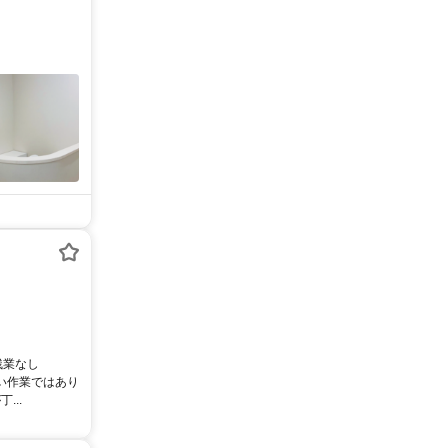
残業なし
い作業ではあり
..