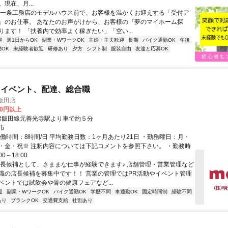
現在、月...
 一条工務店のモデルハウス前で、お客様を温かくお迎えする「受付ア
」のお仕事。 あなたのお声がけから、お客様の『夢のマイホーム探
ります！ 「扶養内で効率よく稼ぎたい」「空い...
迎
週1日からOK
副業・WワークOK
主婦・主夫歓迎
長期
バイク通勤OK
午後
OK
未経験者歓迎
研修あり
夕方
シフト制
服装自由
友達と応募OK
、イベント、配達、総合職
 飯田店
00円以上
JR飯田線元善光寺駅より車で約５分
市
実働時間：8時間/日 平均勤務日数：1ヶ月あたり21日 ・勤務曜日：月・
・金・祝※ 注釈内容については下記コメントを参照下さい。 ・勤務時
:00～18:00
店長候補として、さままな仕事が経験できます♪ 店舗管理・営業管理など
職の店長候補を募集中です！！ 営業の管理ではPR活動やイベント管理
ベントでは試飲会や骨の健康フェアなど...
迎
副業・WワークOK
バイク通勤OK
学歴不問
車通勤OK
固定時間制
経験不問
あり
ブランクOK
交通費支給
社割あり