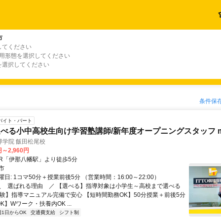
市
してください
雇用形態を選択してください
を選択してください
条件保
バイト・パート
べる小中高校生向け学習塾講師/新年度オープニングスタッフ m
導学院 飯田松尾校
円～2,960円
クセス: JR「伊那八幡駅」より徒歩5分
市
日: 1コマ50分＋授業前後5分 （営業時間：16:00～22:00）
 ＼ 選ばれる理由 ／ 【選べる】指導対象は小学生～高校まで選べる
経験】指導マニュアル完備で安心 【短時間勤務OK】50分授業＋前後5分
K】Wワーク・扶養内OK ...
週1日からOK
交通費支給
シフト制