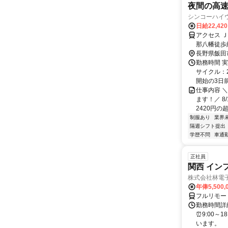
夜間の高
シンコーハイ
日給22,42
アクセス 
那八幡徒歩
備！）】＼
長野県飯田
勤務時間 実
サイクル：
開始の3日前 
仕事内容 
ます！／ 8
2420円の超高
制服あり
業界
隔週シフト提出
学歴不問
車通勤
正社員
関西 イン
株式会社林電
年俸5,500,
フルリモー
勤務時間詳細
⏰9:00～
います。