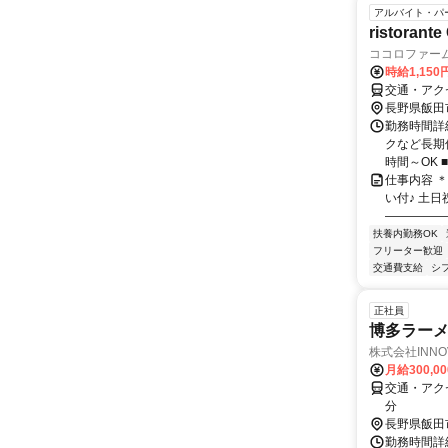
アルバイト・パ
ristora
ココロファー
時給1,15
交通・アク
長野県飯田
勤務時間詳細
クなど長期休
時間～OK ■
仕事内容 
い付♪ 土
―――――
扶養内勤務OK
フリーター歓迎
交通費支給
シ
正社員
博多ラー
株式会社INN
月給300,0
交通・アク
分
長野県飯田
勤務時間詳細