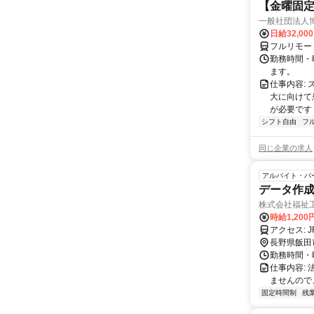
【金曜固
一般社団法人
日給32,00
フルリモー
勤務時間・曜
ます。
仕事内容:
大に向けて
が必要です！
シフト自由
フ
同じ企業の求人
アルバイト・パ
データ作成
株式会社福祉
時給1,200
長野県飯田
勤務時間・曜
仕事内容:
ませんので
固定時間制
残