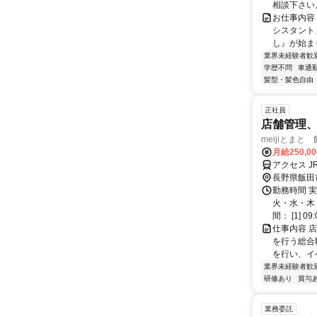
相談下さい。
お仕事内容
シスタント
し』が始ま
業界未経験者歓
学歴不問
車通勤
髪型・髪色自由
正社員
店舗管理
meijiとまと
月給250,0
アクセス 
長野県飯田
勤務時間 
火・水・木
間： [1] 09
仕事内容 
を行う総合
を行い、イ
業界未経験者歓
研修あり
賞与
業務委託