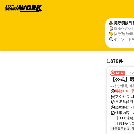
長野県
飯田
職種を選択
特徴/給与/
キーワード
1,879件
アル
【公式】選
みやび個別指
時給1,100
ア
長野県飯田
勤務時間・曜
仕事内容:
【90％未
【週1からO
社員登用あり