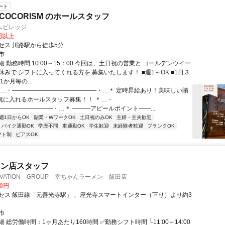
ート
nte COCORISM のホールスタッフ
ムビレッジ
0円以上
セス 川路駅から徒歩5分
市
 勤務時間 10:00～15：00 今回は、土日祝の営業と ゴールデンウイー
みで シフトに入ってくれる方を 募集いたします！ ■週1～OK ■1日３
1か月毎の...
＊…・――――――――――――――・…＊ 定時昇給あり！美味しい賄
日祝に入れるホールスタッフ募集！！ ＊…・
―――――――――・…＊ ―――アピールポイント――...
週1日からOK
副業・WワークOK
土日祝のみOK
主婦・主夫歓迎
バイク通勤OK
学歴不問
車通勤OK
学生歓迎
未経験者歓迎
ブランクOK
フト制
ピアスOK
メン店スタッフ
OVATION GROUP 幸ちゃんラーメン 飯田店
00円
セス 飯田線「元善光寺駅」 、座光寺スマートインター（下り）より約3
市
 総労働時間：1ヶ月あたり160時間 ✅勤務シフト時間 └11:00～14:00