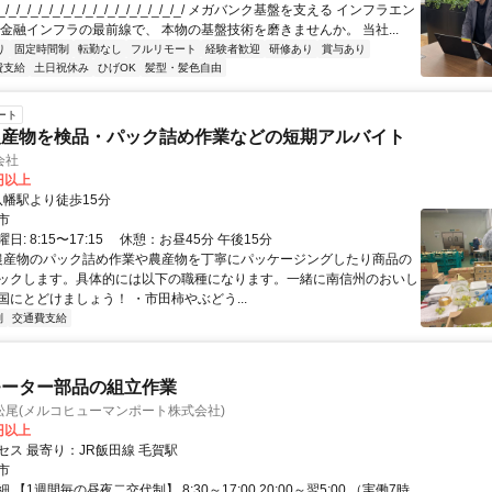
/_/_/_/_/_/_/_/_/_/_/_/_/_/_/_/_/ メガバンク基盤を支える インフラエン
 金融インフラの最前線で、 本物の基盤技術を磨きませんか。 当社...
り
固定時間制
転勤なし
フルリモート
経験者歓迎
研修あり
賞与あり
費支給
土日祝休み
ひげOK
髪型・髪色自由
ート
農産物を検品・パック詰め作業などの短期アルバイト
会社
0円以上
クセス: 八幡駅より徒歩15分
市
日: 8:15〜17:15 休憩：お昼45分 午後15分
 農産物のパック詰め作業や農産物を丁寧にパッケージングしたり商品の
ックします。具体的には以下の職種になります。一緒に南信州のおいし
国にとどけましょう！ ・市田柿やぶどう...
制
交通費支給
モーター部品の組立作業
松尾(メルコヒューマンポート株式会社)
0円以上
セス 最寄り：JR飯田線 毛賀駅
市
【1週間毎の昼夜二交代制】 8:30～17:00 20:00～翌5:00 （実働7時