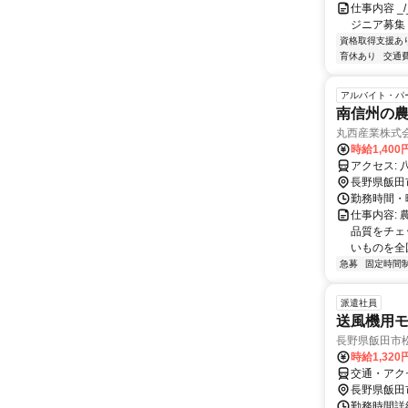
仕事内容 _/_
ジニア募集
資格取得支援あ
育休あり
交通
アルバイト・パ
南信州の
丸西産業株式
時給1,40
ア
長野県飯田
勤務時間・曜
仕事内容:
品質をチェ
いものを全
急募
固定時間
派遣社員
送風機用
長野県飯田市
時給1,32
交通・アク
長野県飯田
勤務時間詳細 