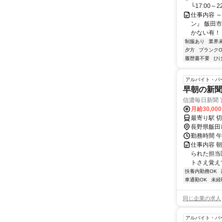
└17:00～
仕事内容 
ン』 飯田
かない有！ 
制服あり
業界
夕方
ブランクO
履歴書不要
ひ
アルバイト・パ
早朝の新
信濃毎日新聞 
月給30,00
長野県飯田
勤務時間 午
仕事内容 
られた担当
トさえ覚え
扶養内勤務OK
車通勤OK
未経
同じ企業の求人
アルバイト・パ