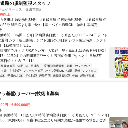
速道路の規制監視スタッフ
ウェイサービス 飯田営業所
0円以上
ＪＲ飯田線 鼎徒歩約23分、ＪＲ飯田線 切石徒歩約25分、ＪＲ飯田線 伊
約33分 飯田ICより車で6分 【車・バイク通勤OK（無料駐車場完
面接時も車・バイクで来社OK♪／
市
働時間：8時間30分/日 平均勤務日数：1ヶ月あたり12日～24日 シフト
2週間 シフト提出期限：シフト開始の14日前 シフト確定時期：シフト
【勤務期間】 8/1...
＼短期間でガッツリ稼ぎたい方、大歓迎！早く始めれば始めるだけ稼げ
/17～11/30までの期間限定ワーク！ 夜間の仕事でなんと！ 日給2万
日給！！ 8/17～11/...
未経験者歓迎
短期（3ヵ月以内）
変形労働時間制
副業・WワークOK
主婦・主夫歓迎
フリーター歓迎
バイク通勤OK
短期
早朝
シフト自由
OK
平日のみOK
学生歓迎
経験不問
未経験者歓迎
午前
経験者歓迎
フラ基盤(サーバー)技術者募集
子
000円～6,500,000円
ト
 実働時間：1日あたり8時間 平均勤務日数：1ヶ月あたり19日 〜 20日
18:00（休憩60分） ※案件状況により時間外勤務が 発生する場合がござ