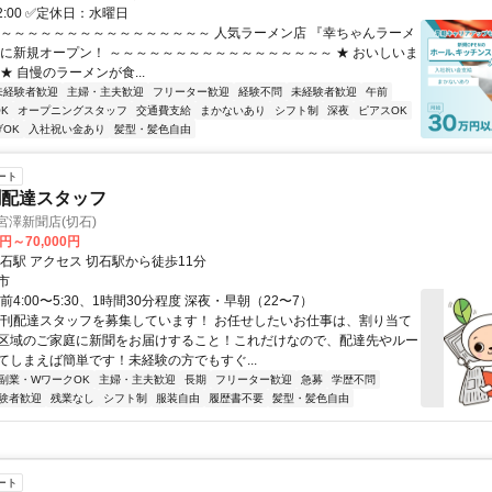
22:00 ✅定休日：水曜日
～～～～～～～～～～～～～～～～～ 人気ラーメン店 『幸ちゃんラーメ
市に新規オープン！ ～～～～～～～～～～～～～～～～～ ★ おいしいま
★ 自慢のラーメンが食...
未経験者歓迎
主婦・主夫歓迎
フリーター歓迎
経験不問
未経験者歓迎
午前
K
オープニングスタッフ
交通費支給
まかないあり
シフト制
深夜
ピアスOK
げOK
入社祝い金あり
髪型・髪色自由
ート
聞配達スタッフ
宮澤新聞店(切石)
0円～70,000円
最寄り駅 切石駅 アクセス 切石駅から徒歩11分
市
前4:00〜5:30、1時間30分程度 深夜・早朝（22〜7）
朝刊配達スタッフを募集しています！ お任せしたいお仕事は、割り当て
区域のご家庭に新聞をお届けすること！これだけなので、配達先やルー
てしまえば簡単です！未経験の方でもすぐ...
副業・WワークOK
主婦・主夫歓迎
長期
フリーター歓迎
急募
学歴不問
験者歓迎
残業なし
シフト制
服装自由
履歴書不要
髪型・髪色自由
ート