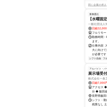
同じ企業の求人
業務委託
【水曜固
一般社団法人
日給32,00
フルリモー
勤務時間・曜
ます。
仕事内容:
大に向けて
が必要です！
シフト自由
フ
アルバイト・パ
展示場受
株式会社一条
日給7,00
アクセス ◆ 
分 ◆ 飯田線
長野県飯田
シフト・勤務時
残業なし 