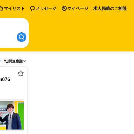
マイリスト
メッセージ
マイページ
求人掲載のご相談
存
関連度順
076