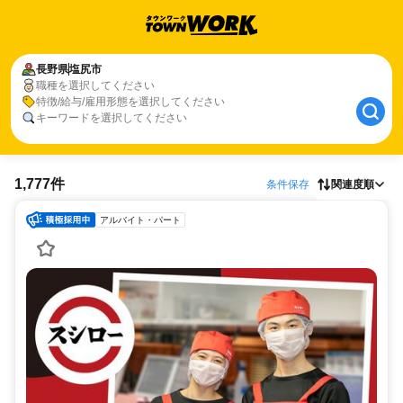
長野県
塩尻市
職種を選択してください
特徴/給与/雇用形態を選択してください
キーワードを選択してください
1,777件
条件保存
関連度順
アルバイト・パート