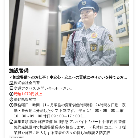
施設警備
＜施設警備＞のお仕事！◆安心・安全への貢献にやりがいを持てるお仕
事！◆プライベートも大切に働けます！
株式会社全日警
交通アクセス お問い合わせ下さい。
時給1,070円以上
長野県塩尻市
勤務曜日・時間 《1ヶ月単位の変形労働時間制》 24時間を日勤・夜
勤・昼夜勤に分割したシフ ト制です。 平日 17：00～09：00 土曜
16：30～09：00 休日 09：00～17：00 1...
募集要項 職種 施設警備 雇用形態 アルバイト / パート 仕事内容 警備
契約先施設内で施設警備業務を担当します。 ＜具体的には…＞ 1.従
業員や施設に出入りする業者の方々の持ち物確認 2.防災設...