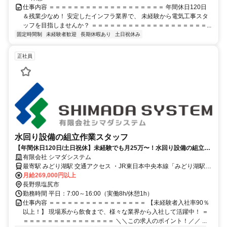
仕事内容 ＝＝＝＝＝＝＝＝＝＝＝＝＝＝＝＝＝＝＝ 年間休日120日
＆残業少なめ！ 安定したインフラ業界で、 未経験から電気工事スタ
ッフを目指しませんか？ ＝＝＝＝＝＝＝＝＝＝＝＝＝＝＝＝＝＝＝...
固定時間制
未経験者歓迎
長期休暇あり
土日祝休み
正社員
水回り設備の組立作業スタッフ
【年間休日120日/土日祝休】未経験でも月25万〜！水回り設備の組立・
施工／一生モノの技術を習得
有限会社 シマダシステム
最寄駅 みどり湖駅 交通アクセス ・JR東日本中央本線「みどり湖駅」
から車で5分
月給269,000円以上
長野県塩尻市
勤務時間 平日：7:00～16:00（実働8h/休憩1h）
仕事内容 ＝＝＝＝＝＝＝＝＝＝＝＝＝＝＝＝ 【未経験者入社率90％
以上！】 現場系から飲食まで、様々な業界から入社して活躍中！ ＝
＝＝＝＝＝＝＝＝＝＝＝＝＝＝＝ ＼＼この求人のポイント！／／ ...