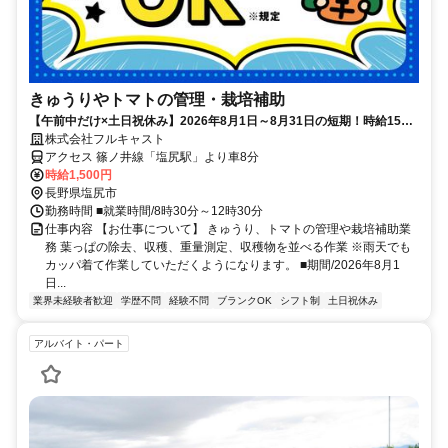
きゅうりやトマトの管理・栽培補助
【午前中だけ×土日祝休み】2026年8月1日～8月31日の短期！時給1500
円の高時給で即日払いも可！
株式会社フルキャスト
アクセス 篠ノ井線「塩尻駅」より車8分
時給1,500円
長野県塩尻市
勤務時間 ■就業時間/8時30分～12時30分
仕事内容 【お仕事について】 きゅうり、トマトの管理や栽培補助業
務 葉っぱの除去、収穫、重量測定、収穫物を並べる作業 ※雨天でも
カッパ着て作業していただくようになります。 ■期間/2026年8月1
日...
業界未経験者歓迎
学歴不問
経験不問
ブランクOK
シフト制
土日祝休み
アルバイト・パート