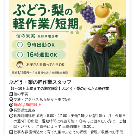
ぶどう・梨の軽作業スタッフ
【9～10月上旬までの期間限定】ぶどう・梨のかんたん軽作業
信の果実
交通・アクセス 広丘駅から車で5分
時給1,150円以上
長野県塩尻市
勤務時間詳細 原則：8:00～17:00（実働7.5h／休憩1.5h） 月～金曜日
の週5日 ◎出勤・退勤時間は相談可能！ ◎もっと働きたい方は、ご相
談ください。 ご都合によって 出勤時間を【8:30...
仕事内容 愛情込めて育てた梨やぶどうの収穫・管理／収穫のお手伝