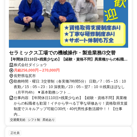
セラミックス工場での機械操作・製造業務/3交替
【年間休日110日×残業少なめ】【経験・資格不問】異業種からの転職者
も歓迎！イチから学べる丁寧な研修あり！資格取得支援制度でスキルア
株式会社ダイショウ
ップ可能◎30代・40代男性多数活躍中！！
月給256,000円～270,000円
長野県塩尻市
勤務時間・曜日: 3交替制（各実働7時間5分） 日勤／7：05～15：10
夜勤／15：05～23：10 深夜勤／23：05～翌7：10 ※残業ほぼなし
（月平均4h） ▼基本勤務シフト ...
仕事内容: 【年間休日110日×残業少なめ】【経験・資格不問】異業種
からの転職者も歓迎！イチから学べる丁寧な研修あり！資格取得支援
制度でスキルアップ可能◎30代・40代男性多数活躍中！！ 【仕事
内...
交通費支給
シフト制
昇給あり
正社員