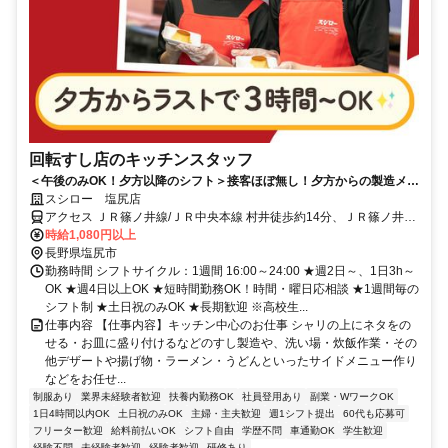
回転すし店のキッチンスタッフ
＜午後のみOK！夕方以降のシフト＞接客ほぼ無し！夕方からの製造メイ
ンでコツコツ働ける
スシロー 塩尻店
アクセス ＪＲ篠ノ井線/ＪＲ中央本線 村井徒歩約14分、ＪＲ篠ノ井線/
ＪＲ中央本線 広丘東口徒歩約29分、ＪＲ篠ノ井線/ＪＲ中央本線 平田
時給1,080円以上
（長野県）徒歩約40分
長野県塩尻市
勤務時間 シフトサイクル：1週間 16:00～24:00 ★週2日～、1日3h～
OK ★週4日以上OK ★短時間勤務OK！時間・曜日応相談 ★1週間毎の
シフト制 ★土日祝のみOK ★長期歓迎 ※高校生...
仕事内容 【仕事内容】キッチン中心のお仕事 シャリの上にネタをの
せる・お皿に盛り付けるなどのすし製造や、洗い場・炊飯作業・その
他デザートや揚げ物・ラーメン・うどんといったサイドメニュー作り
などをお任せ...
制服あり
業界未経験者歓迎
扶養内勤務OK
社員登用あり
副業・WワークOK
1日4時間以内OK
土日祝のみOK
主婦・主夫歓迎
週1シフト提出
60代も応募可
フリーター歓迎
給料前払いOK
シフト自由
学歴不問
車通勤OK
学生歓迎
経験不問
未経験者歓迎
経験者歓迎
研修あり