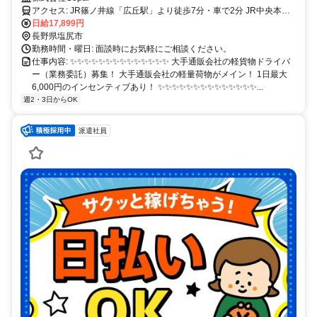
アクセス: JR篠ノ井線「広丘駅」より徒歩7分・車で2分 JR中央本線
「塩尻駅」より車で10分
日給17,899円
長野県塩尻市
勤務時間・曜日: 面談時にお気軽にご相談ください。
仕事内容: ✨✨✨✨✨✨✨✨✨✨✨✨✨✨ 大手通販会社の軽貨物ドライバ
ー（業務委託）募集！ 大手通販会社の軽量荷物がメイン！ 1日最大
6,000円のインセンティブあり！ ✨✨✨✨✨✨✨✨✨✨✨✨✨✨...
週2・3日からOK
派遣社員