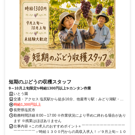
短期のぶどうの収穫スタッフ
9～10月上旬限定✨時給1300円以上✨カンタン作業
いとう園
交通・アクセス 塩尻駅から徒歩16分、他最寄り駅：みどり湖駅・洗
馬駅
時給1,300円以上
長野県塩尻市
勤務時間詳細 8:00～17:00 ※作業状況により早めに終わる場合があり
ます ※残業はほぼありません
仕事内容 ⭐この求人のおすすめポイント⭐ ￣￣￣￣￣￣￣￣￣￣￣￣
￣￣￣￣￣￣ ✅時給１３００円からの高収入求人！ ✅９月上旬～１０