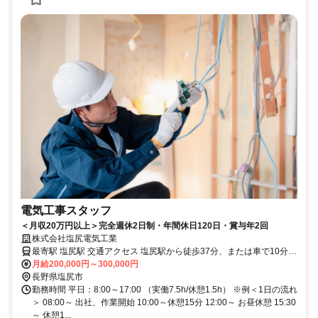
電気工事スタッフ
＜月収20万円以上＞完全週休2日制・年間休日120日・賞与年2回
株式会社塩尻電気工業
最寄駅 塩尻駅 交通アクセス 塩尻駅から徒歩37分、または車で10分
マイカー・バイク通勤OK（無料駐車場完備） ※ガソリン代も支給い
月給200,000円～300,000円
たします。
長野県塩尻市
勤務時間 平日：8:00～17:00 （実働7.5h/休憩1.5h） ※例＜1日の流れ
＞ 08:00～ 出社、作業開始 10:00～休憩15分 12:00～ お昼休憩 15:30
～ 休憩1...