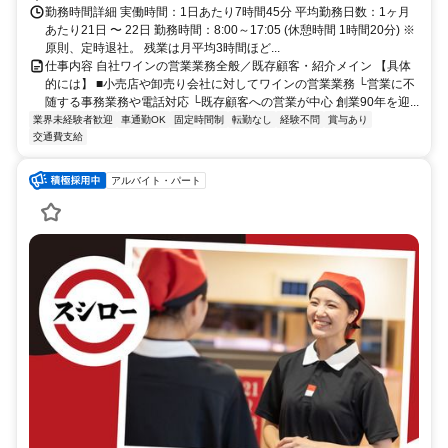
勤務時間詳細 実働時間：1日あたり7時間45分 平均勤務日数：1ヶ月
あたり21日 〜 22日 勤務時間：8:00～17:05 (休憩時間 1時間20分) ※
原則、定時退社。 残業は月平均3時間ほど...
仕事内容 自社ワインの営業業務全般／既存顧客・紹介メイン 【具体
的には】 ■小売店や卸売り会社に対してワインの営業業務 └営業に不
随する事務業務や電話対応 └既存顧客への営業が中心 創業90年を迎...
業界未経験者歓迎
車通勤OK
固定時間制
転勤なし
経験不問
賞与あり
交通費支給
アルバイト・パート