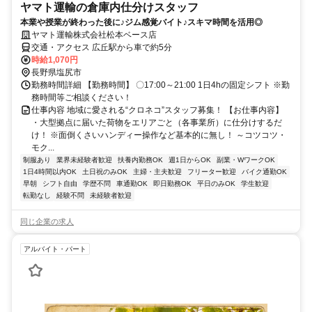
ヤマト運輸の倉庫内仕分けスタッフ
本業や授業が終わった後に♪ジム感覚バイト♪スキマ時間を活用◎
ヤマト運輸株式会社松本ベース店
交通・アクセス 広丘駅から車で約5分
時給1,070円
長野県塩尻市
勤務時間詳細 【勤務時間】 〇17:00～21:00 1日4hの固定シフト ※勤
務時間等ご相談ください！
仕事内容 地域に愛される“クロネコ”スタッフ募集！ 【お仕事内容】
・大型拠点に届いた荷物をエリアごと（各事業所）に仕分けするだ
け！ ※面倒くさいハンディー操作など基本的に無し！ ～コツコツ・
モク...
制服あり
業界未経験者歓迎
扶養内勤務OK
週1日からOK
副業・WワークOK
1日4時間以内OK
土日祝のみOK
主婦・主夫歓迎
フリーター歓迎
バイク通勤OK
早朝
シフト自由
学歴不問
車通勤OK
即日勤務OK
平日のみOK
学生歓迎
転勤なし
経験不問
未経験者歓迎
同じ企業の求人
アルバイト・パート