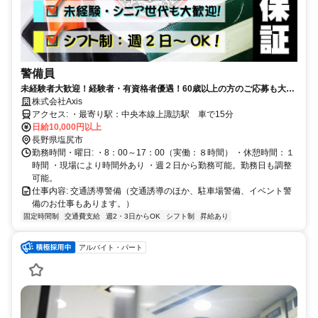
警備員
未経験者大歓迎！経験者・有資格者優遇！60歳以上の方のご応募も大歓
迎！
株式会社Axis
アクセス: ・最寄り駅：中央本線上諏訪駅 車で15分
日給10,000円以上
長野県塩尻市
勤務時間・曜日: ・8：00～17：00（実働：８時間） ・休憩時間：１
時間 ・現場により時間外あり ・週２日から勤務可能。勤務日も調整
可能。
仕事内容: 交通誘導警備（交通誘導のほか、駐車場警備、イベント警
備のお仕事もあります。）
固定時間制
交通費支給
週2・3日からOK
シフト制
昇給あり
アルバイト・パート