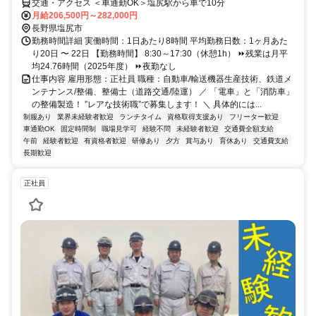
交通・アクセス ＜車通勤OK＞塩尻駅から車で10分
月給206,500円～282,000円
長野県塩尻市
勤務時間詳細 実働時間：1日あたり8時間 平均勤務日数：1ヶ月あた
り20日 〜 22日 【勤務時間】 8:30～17:30（休憩1h） ⏩残業は月平
均24.76時間（2025年度） ⏩夜勤なし
仕事内容 雇用形態：正社員 職種：自動車/輸送機器生産技術、鉄道メ
ンテナンス/整備、整備士（道路交通/陸運） ／ 「電車」と「消防車」
の整備製造！ ”レアな技術職”で募集します！ ＼ 具体的には...
制服あり
業界未経験者歓迎
ランチタイム
資格取得支援あり
フリーター歓迎
車通勤OK
固定時間制
職場見学可
経験不問
未経験者歓迎
交通費全額支給
午前
経験者歓迎
有資格者歓迎
研修あり
夕方
賞与あり
育休あり
交通費支給
長期歓迎
正社員