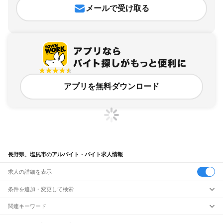
メールで受け取る
アプリを無料ダウンロード
長野県、塩尻市のアルバイト・バイト求人情報
求人の詳細を表示
条件を追加・変更して検索
市区町村を追加・変更
関連キーワード
完全在宅ワーク 全国
シール貼り 在宅
現在地周辺
ガチャガチャ
犬カフェ
長野県