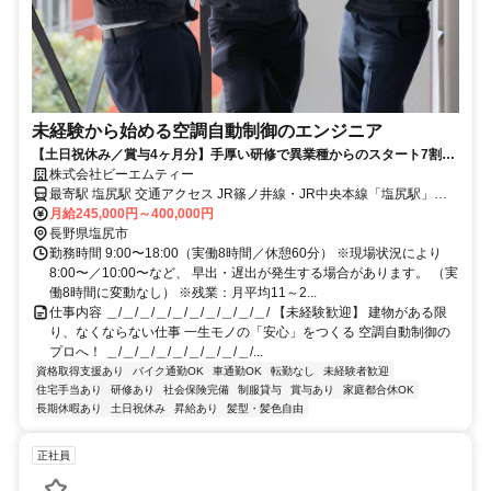
未経験から始める空調自動制御のエンジニア
【土日祝休み／賞与4ヶ月分】手厚い研修で異業種からのスタート7割！
未経験者歓迎の空調設備メンテナンスの仕事です。
株式会社ビーエムティー
最寄駅 塩尻駅 交通アクセス JR篠ノ井線・JR中央本線「塩尻駅」よ
り車で5分 ＜対応エリア＞ 長野県内や山梨県（日帰りの範囲） ⇒車
月給245,000円～400,000円
での移動がメインになります。 ●現場には直行直帰OK！ ●車・バイク
長野県塩尻市
勤務時間 9:00〜18:00（実働8時間／休憩60分） ※現場状況により
通勤OK ●転勤なし
8:00〜／10:00〜など、 早出・遅出が発生する場合があります。 （実
働8時間に変動なし） ※残業：月平均11～2...
仕事内容 ＿/＿/＿/＿/＿/＿/＿/＿/＿/＿/ 【未経験歓迎】 建物がある限
り、なくならない仕事 一生モノの「安心」をつくる 空調自動制御の
プロへ！ ＿/＿/＿/＿/＿/＿/＿/＿/＿/...
資格取得支援あり
バイク通勤OK
車通勤OK
転勤なし
未経験者歓迎
住宅手当あり
研修あり
社会保険完備
制服貸与
賞与あり
家庭都合休OK
長期休暇あり
土日祝休み
昇給あり
髪型・髪色自由
正社員