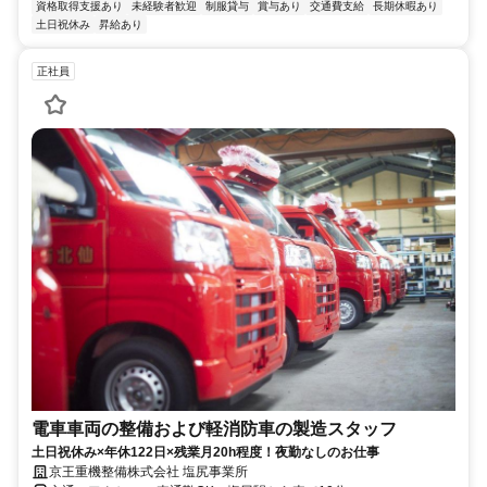
資格取得支援あり
未経験者歓迎
制服貸与
賞与あり
交通費支給
長期休暇あり
土日祝休み
昇給あり
正社員
電車車両の整備および軽消防車の製造スタッフ
土日祝休み×年休122日×残業月20h程度！夜勤なしのお仕事
京王重機整備株式会社 塩尻事業所