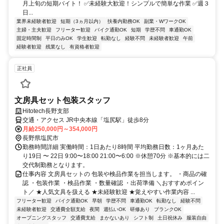
月上旬の短期バイト！ ✅未経験大歓迎！シンプルで簡単な作業 ✅週３
日...
業界未経験者歓迎
短期（3ヵ月以内）
扶養内勤務OK
副業・WワークOK
主婦・主夫歓迎
フリーター歓迎
バイク通勤OK
短期
学歴不問
車通勤OK
固定時間制
平日のみOK
学生歓迎
転勤なし
経験不問
未経験者歓迎
午前
経験者歓迎
残業なし
有資格者歓迎
正社員
文房具セット包装スタッフ
Hitotech長野支部
交通・アクセス JR中央本線「塩尻駅」徒歩8分
月給250,000円～354,000円
長野県塩尻市
勤務時間詳細 実働時間：1日あたり8時間 平均勤務日数：1ヶ月あた
り19日 〜 22日 9:00〜18:00 21:00〜6:00 ※休憩70分 ※基本的には二
交代制勤務となります。
仕事内容 文房具セットの 包装や検品作業を担当します。 ・商品の確
認 ・包装作業 ・検品作業 ・数量確認 ・出荷準備 ＼おすすめポイン
ト／ ★人気文具を扱える ★未経験歓迎 ★覚えやすい作業内容 ...
フリーター歓迎
バイク通勤OK
早朝
学歴不問
車通勤OK
転勤なし
経験不問
未経験者歓迎
交通費全額支給
夜間
週払いOK
研修あり
ブランクOK
オープニングスタッフ
交通費支給
まかないあり
シフト制
土日祝休み
服装自由