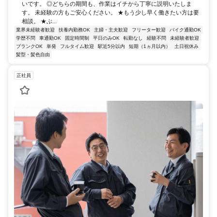
いです。 ◎どちらの期間も、作業はイチから丁寧に説明いたしま
す。 未経験の方もご安心ください。 ★もう少し早く働きたい方は要
相談。 ★ぶ...
業界未経験者歓迎
扶養内勤務OK
主婦・主夫歓迎
フリーター歓迎
バイク通勤OK
学歴不問
車通勤OK
固定時間制
平日のみOK
転勤なし
経験不問
未経験者歓迎
ブランクOK
単発
フルタイム歓迎
駅近5分以内
短期（1ヵ月以内）
土日祝休み
髪型・髪色自由
正社員