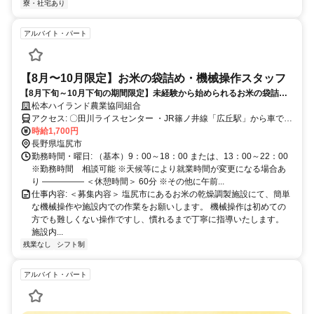
寮・社宅あり
アルバイト・パート
【8月〜10月限定】お米の袋詰め・機械操作スタッフ
【8月下旬～10月下旬の期間限定】未経験から始められるお米の袋詰
め・軽作業スタッフ募集！特別なスキルや知識は一切不要です。簡単な
松本ハイランド農業協同組合
機械操作や施設内の清掃など、初めての方でもすぐに覚えられる！若い
アクセス: 〇田川ライスセンター ・JR篠ノ井線「広丘駅」から車で5
世代からシニア層まで、男女問わず幅広い年齢の方が活躍中です！
分 ・JR篠ノ井線「村井駅」から車で10分 〇奈良井川ライスセンター
時給1,700円
・JR篠ノ井線「塩尻駅」から車で10分 ・JR篠ノ井線「広丘駅」から
長野県塩尻市
車で10分 ・JR篠ノ井線「村井駅」から車で15分 ―――――
勤務時間・曜日: （基本）9：00～18：00 または、13：00～22：00
※勤務時間 相談可能 ※天候等により就業時間が変更になる場合あ
り ――――― ＜休憩時間＞ 60分 ※その他に午前...
仕事内容: ＜募集内容＞ 塩尻市にあるお米の乾燥調製施設にて、簡単
な機械操作や施設内での作業をお願いします。 機械操作は初めての
方でも難しくない操作ですし、慣れるまで丁寧に指導いたします。
施設内...
残業なし
シフト制
アルバイト・パート