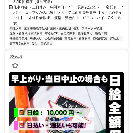
8.5時間程度（前年実績）
仕事内容 ＜土日休み・年間休日117日・長期安定のルート宅配ドライ
バー＞ コープながの塩尻センターでは正社員募集中 【おすすめポイ
ント】 ・未経験者歓迎 ・髪型・髪色自由、ピアス・ネイルOK ・男
女...
制服あり
業界未経験者歓迎
主婦・主夫歓迎
長期
フリーター歓迎
産休・育休取得実績あり
車通勤OK
固定時間制
職場見学可
経験不問
未経験者歓迎
研修あり
社会保険完備
賞与あり
育休あり
交通費支給
昇給あり
賞与年2回あり
髪型・髪色自由
契約社員