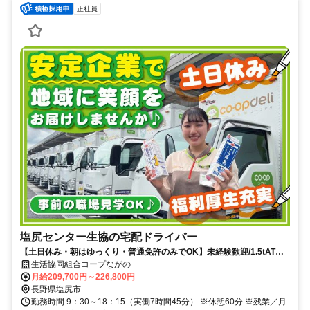
正社員
塩尻センター生協の宅配ドライバー
【土日休み・朝はゆっくり・普通免許のみでOK】未経験歓迎/1.5tATの
小型トラック/再配達なし
生活協同組合コープながの
月給209,700円～226,800円
長野県塩尻市
勤務時間 9：30～18：15（実働7時間45分） ※休憩60分 ※残業／月