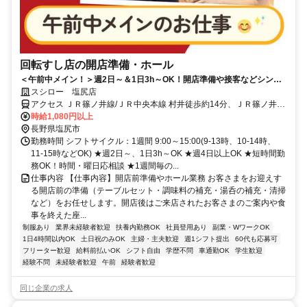
回転すし店の開店準備・ホール
＜午前中メイン！＞週2日～＆1日3h～OK！開店準備や接客などシンプ
ル業務
スシロー 塩尻店
アクセス ＪＲ篠ノ井線/ＪＲ中央本線 村井徒歩約14分、ＪＲ篠ノ井線/
ＪＲ中央本線 広丘東口徒歩約29分、ＪＲ篠ノ井線/ＪＲ中央本線 平田
時給1,080円以上
（長野県）徒歩約40分
長野県塩尻市
勤務時間 シフトサイクル：1週間 9:00～15:00(9-13時、10-14時、
11-15時などOK) ★週2日～、1日3h～OK ★週4日以上OK ★短時間勤
務OK！時間・曜日応相談 ★1週間毎の...
仕事内容 【仕事内容】開店前準備やホール業務 お客さまをお迎えす
る開店前の準備（テーブルセット・調味料の補充・湯呑の補充・清掃
など）をお任せします。開店後はご来店されたお客さまのご案内や食
事を終えた座...
制服あり
業界未経験者歓迎
扶養内勤務OK
社員登用あり
副業・WワークOK
1日4時間以内OK
土日祝のみOK
主婦・主夫歓迎
週1シフト提出
60代も応募可
フリーター歓迎
給料前払いOK
シフト自由
学歴不問
車通勤OK
学生歓迎
経験不問
未経験者歓迎
午前
経験者歓迎
同じ企業の求人