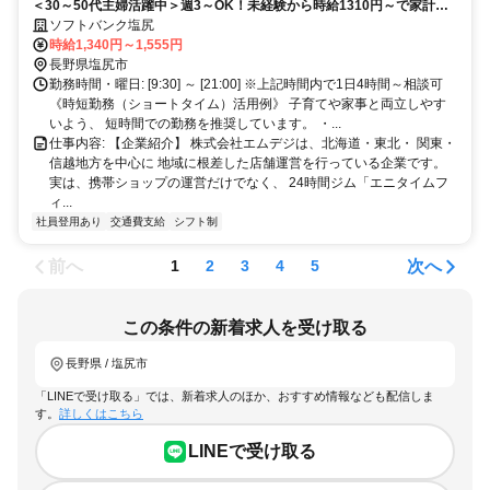
＜30～50代主婦活躍中＞週3～OK！未経験から時給1310円～で家計に
貢献◎育児と両立しながら社会と繋がるお仕事
ソフトバンク塩尻
時給1,340円～1,555円
長野県塩尻市
勤務時間・曜日: [9:30] ～ [21:00] ※上記時間内で1日4時間～相談可
《時短勤務（ショートタイム）活用例》 子育てや家事と両立しやす
いよう、 短時間での勤務を推奨しています。 ・...
仕事内容: 【企業紹介】 株式会社エムデジは、北海道・東北・ 関東・
信越地方を中心に 地域に根差した店舗運営を行っている企業です。
実は、携帯ショップの運営だけでなく、 24時間ジム「エニタイムフ
ィ...
社員登用あり
交通費支給
シフト制
前へ
次へ
1
2
3
4
5
この条件の新着求人を受け取る
長野県 / 塩尻市
「LINEで受け取る」では、新着求人のほか、おすすめ情報なども配信しま
す。
詳しくはこちら
LINEで受け取る