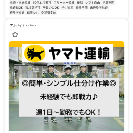
主婦・主夫歓迎
60代も応募可
フリーター歓迎
短期
シフト自由
学歴不問
車通勤OK
職場見学可
平日のみOK
学生歓迎
経験不問
未経験者歓迎
経験者歓迎
残業なし
交通費支給
アルバイト・パート