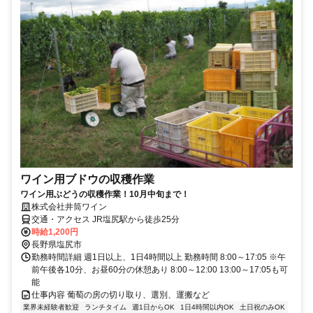
ワイン用ブドウの収穫作業
ワイン用ぶどうの収穫作業！10月中旬まで！
株式会社井筒ワイン
交通・アクセス JR塩尻駅から徒歩25分
時給1,200円
長野県塩尻市
勤務時間詳細 週1日以上、1日4時間以上 勤務時間 8:00～17:05 ※午
前午後各10分、お昼60分の休憩あり 8:00～12:00 13:00～17:05も可
能
仕事内容 葡萄の房の切り取り、選別、運搬など
業界未経験者歓迎
ランチタイム
週1日からOK
1日4時間以内OK
土日祝のみOK