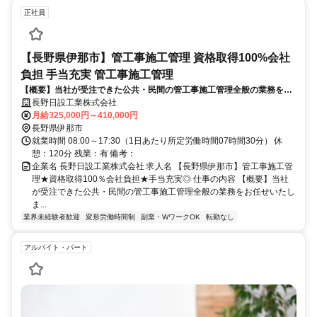
正社員
【長野県伊那市】管工事施工管理 資格取得100%会社
負担 手当充実 管工事施工管理
【概要】当社が受注できた公共・民間の管工事施工管理全般の業務をお
任せいたします。関わる案件の大半は民間からの案件となります。
長野日設工業株式会社
月給325,000円～410,000円
長野県伊那市
就業時間 08:00～17:30（1日あたり所定労働時間07時間30分） 休
憩：120分 残業：有 備考：
企業名 長野日設工業株式会社 求人名 【長野県伊那市】管工事施工管
理★資格取得100％会社負担★手当充実◎ 仕事の内容 【概要】当社
が受注できた公共・民間の管工事施工管理全般の業務をお任せいたし
ま...
業界未経験者歓迎
変形労働時間制
副業・WワークOK
転勤なし
アルバイト・パート