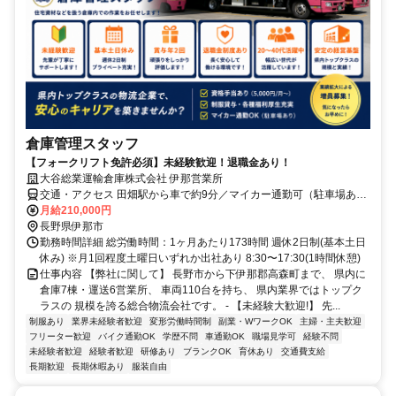
倉庫管理スタッフ
【フォークリフト免許必須】未経験歓迎！退職金あり！
大谷総業運輸倉庫株式会社 伊那営業所
交通・アクセス 田畑駅から車で約9分／マイカー通勤可（駐車場あ
り）
月給210,000円
長野県伊那市
勤務時間詳細 総労働時間：1ヶ月あたり173時間 週休2日制(基本土日
休み) ※月1回程度土曜日いずれか出社あり 8:30〜17:30(1時間休憩)
仕事内容 【弊社に関して】 長野市から下伊那郡高森町まで、 県内に
倉庫7棟・運送6営業所、 車両110台を持ち、 県内業界ではトップク
ラスの 規模を誇る総合物流会社です。 - 【未経験大歓迎!】 先...
制服あり
業界未経験者歓迎
変形労働時間制
副業・WワークOK
主婦・主夫歓迎
フリーター歓迎
バイク通勤OK
学歴不問
車通勤OK
職場見学可
経験不問
未経験者歓迎
経験者歓迎
研修あり
ブランクOK
育休あり
交通費支給
長期歓迎
長期休暇あり
服装自由