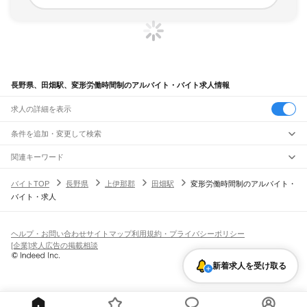
長野県、田畑駅、変形労働時間制のアルバイト・バイト求人情報
求人の詳細を表示
条件を追加・変更して検索
市区町村を追加・変更
関連キーワード
完全在宅ワーク 全国
シール貼り 在宅
現在地周辺
ガチャガチャ
犬カフェ
長野県
駅を追加・変更
バイトTOP
長野県
上伊那郡
田畑駅
変形労働時間制のアルバイト・
長野県
すべて
バイト・求人
長野市
松本市
上田市
岡谷市
飯田市
諏訪市
須坂市
小諸市
伊那市
駒ヶ根市
中野市
職種を追加・変更
JR中央本線(東京～塩尻)
大町市
飯山市
茅野市
塩尻市
佐久市
千曲市
東御市
安曇野市
南佐久郡
北佐久郡
信濃境駅
富士見駅
すずらんの里駅
青柳駅
茅野駅
上諏訪駅
下諏訪駅
岡谷駅
飲食・フードサービス
小県郡
諏訪郡
上伊那郡
下伊那郡
木曽郡
東筑摩郡
北安曇郡
埴科郡
上高井郡
特徴を追加・変更
みどり湖駅
川岸駅
辰野駅
信濃川島駅
小野駅
塩尻駅
飲食・フードサービス
下高井郡
上水内郡
下水内郡
すべて
ヘルプ・お問い合わせ
サイトマップ
利用規約・プライバシーポリシー
ホールスタッフ
キッチンスタッフ
皿洗い・洗い場
精肉・鮮魚加工
給食調理
人気
[企業]求人広告の掲載相談
小海線
雇用形態を追加・変更
パン屋（ベーカリー）
フードカウンター販売員
バー（BAR）・バーテンダー
日払いOK
高校生歓迎
学生歓迎
深夜の仕事
髪型・髪色自由
ひげOK
ネイルOK
野辺山駅
信濃川上駅
佐久広瀬駅
佐久海ノ口駅
海尻駅
松原湖駅
小海駅
馬流駅
高岩駅
新着求人を受け取る
飲食店補助（開店・閉店準備）
飲食店（店長・マネージャー）
ピアスOK
アルバイト・パート
履歴書不要
オープニングスタッフ
留学生・外国人活躍中
八千穂駅
海瀬駅
羽黒下駅
青沼駅
臼田駅
龍岡城駅
太田部駅
中込駅
滑津駅
北中込駅
都道府県を変更
営業・販売
勤務期間
正社員
岩村田駅
佐久平駅
中佐都駅
美里駅
三岡駅
乙女駅
東小諸駅
小諸駅
営業・販売
すべて
短期
契約社員
単発・1日OK
長期
期間限定（春夏冬休み等）
JR信越本線(篠ノ井～長野)
営業
テレフォンアポインター（テレアポ）
ルートセールス
コンビニ
シフト
派遣社員