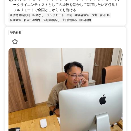
ータサイエンティストとしての経験を活かして活躍したい方必見！
フルリモートで全国どこからでも働ける...
変形労働時間制
転勤なし
フルリモート
午前
経験者歓迎
夕方
在宅OK
長期歓迎
駅近5分以内
長期休暇あり
土日祝休み
服装自由
契約社員