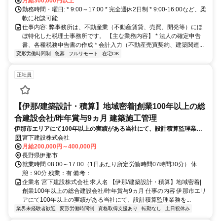
月給300,000円以上
勤務時間・曜日: * 9:00～17:00 * 完全週休2日制 * 9:00-16:00など、柔
軟に相談可能
仕事内容: 弊事務所は、不動産業（不動産賃貸、売買、開発等）にほ
ぼ特化した税理士事務所です。 【主な業務内容】 * 法人の確定申告
書、各種税務申告書の作成 * 会計入力（不動産売買契約、建築関連...
変形労働時間制
急募
フルリモート
在宅OK
正社員
【伊那/建築設計・積算】地域密着|創業100年以上の総
合建設会社/昨年賞与9ヵ月 建築施工管理
伊那市エリアにて100年以上の実績がある当社にて、設計積算監理業務
をお任せいたします。転勤がなく平均残業は15時間程度。さらに事業基
宮下建設株式会社
盤が安定しており、ワークライフどちらも充実させられる環境です。
月給200,000円～400,000円
長野県伊那市
就業時間 08:00～17:00（1日あたり所定労働時間07時間30分） 休
憩：90分 残業：有 備考：
企業名 宮下建設株式会社 求人名 【伊那/建築設計・積算】地域密着|
創業100年以上の総合建設会社/昨年賞与9ヵ月 仕事の内容 伊那市エリ
アにて100年以上の実績がある当社にて、設計積算監理業務を...
業界未経験者歓迎
変形労働時間制
資格取得支援あり
転勤なし
土日祝休み