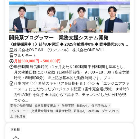
開発系プログラマー 業務支援システム開発
《積極採用中！》給与UP保証 ◆ 2025年離職率0% ◆ 案件選択100％！
◆ 平均残業7時間！
株式会社ONE WILL (ワンウィル) 株式会社ONE WILL
フルリモート
月給300,000円～500,000円
勤務時間 総労働時間：1ヶ月あたり160時間 平日8時間を基本とし、
月の稼働日数により変動（160時間前後） 9：00～18：00（所定労働
時間：8時間00分） ※上記は基本的な勤務時間です。プロ...
仕事内容 ◇◇ 希望のキャリアを目指せる！ ◇◇ ★「エンジニアファ
ースト」にこだわったプロジェクト配置（案件完全選択制） ★常時3
万件の案件を保持 ★上流から下流まで。チャレンジしたい分野が見
つかる...
変形労働時間制
資格取得支援あり
学歴不問
転勤なし
住宅手当あり
フルリモート
交通費全額支給
経験者歓迎
研修あり
在宅OK
ブランクOK
土日祝休み
正社員