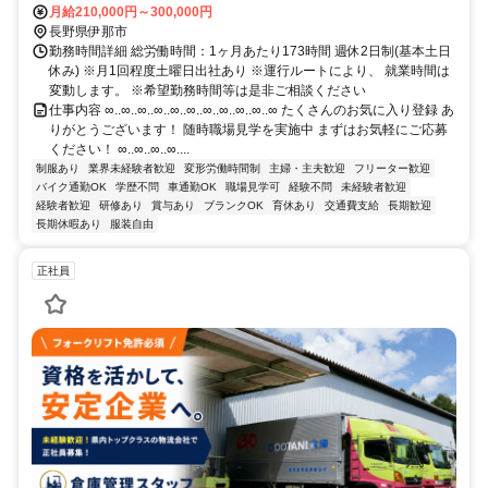
り）
月給210,000円～300,000円
長野県伊那市
勤務時間詳細 総労働時間：1ヶ月あたり173時間 週休2日制(基本土日
休み) ※月1回程度土曜日出社あり ※運行ルートにより、 就業時間は
変動します。 ※希望勤務時間等は是非ご相談ください
仕事内容 ∞..∞..∞..∞..∞..∞..∞..∞..∞..∞..∞ たくさんのお気に入り登録 あ
りがとうございます！ 随時職場見学を実施中 まずはお気軽にご応募
ください！ ∞..∞..∞..∞....
制服あり
業界未経験者歓迎
変形労働時間制
主婦・主夫歓迎
フリーター歓迎
バイク通勤OK
学歴不問
車通勤OK
職場見学可
経験不問
未経験者歓迎
経験者歓迎
研修あり
賞与あり
ブランクOK
育休あり
交通費支給
長期歓迎
長期休暇あり
服装自由
正社員