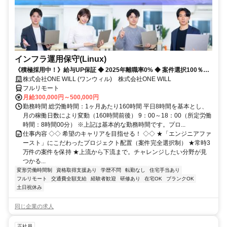
インフラ運用保守(Linux)
《積極採用中！》給与UP保証 ◆ 2025年離職率0% ◆ 案件選択100％！
◆ 平均残業7時間！
株式会社ONE WILL (ワンウィル) 株式会社ONE WILL
フルリモート
月給300,000円～500,000円
勤務時間 総労働時間：1ヶ月あたり160時間 平日8時間を基本とし、
月の稼働日数により変動（160時間前後） 9：00～18：00（所定労働
時間：8時間00分） ※上記は基本的な勤務時間です。プロ...
仕事内容 ◇◇ 希望のキャリアを目指せる！ ◇◇ ★「エンジニアファ
ースト」にこだわったプロジェクト配置（案件完全選択制） ★常時3
万件の案件を保持 ★上流から下流まで。チャレンジしたい分野が見
つかる...
変形労働時間制
資格取得支援あり
学歴不問
転勤なし
住宅手当あり
フルリモート
交通費全額支給
経験者歓迎
研修あり
在宅OK
ブランクOK
土日祝休み
同じ企業の求人
正社員