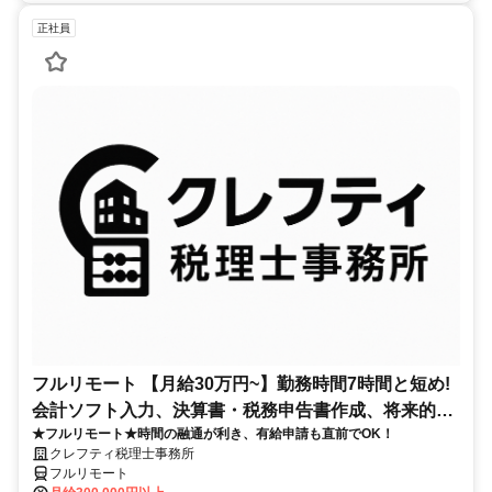
正社員
フルリモート 【月給30万円~】勤務時間7時間と短め!
会計ソフト入力、決算書・税務申告書作成、将来的に
★フルリモート★時間の融通が利き、有給申請も直前でOK！
決算説明も
クレフティ税理士事務所
フルリモート