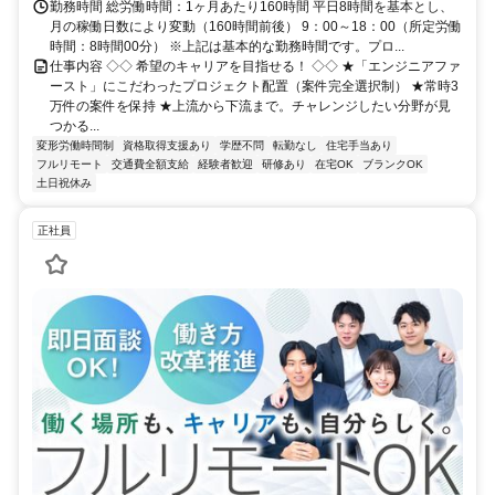
勤務時間 総労働時間：1ヶ月あたり160時間 平日8時間を基本とし、
月の稼働日数により変動（160時間前後） 9：00～18：00（所定労働
時間：8時間00分） ※上記は基本的な勤務時間です。プロ...
仕事内容 ◇◇ 希望のキャリアを目指せる！ ◇◇ ★「エンジニアファ
ースト」にこだわったプロジェクト配置（案件完全選択制） ★常時3
万件の案件を保持 ★上流から下流まで。チャレンジしたい分野が見
つかる...
変形労働時間制
資格取得支援あり
学歴不問
転勤なし
住宅手当あり
フルリモート
交通費全額支給
経験者歓迎
研修あり
在宅OK
ブランクOK
土日祝休み
正社員