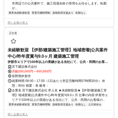
市周辺での公共案件で、施工現場全体の管理をお任せします。転勤
が...
業界未経験者歓迎
変形労働時間制
資格取得支援あり
転勤なし
同じ企業の求人
正社員
未経験歓迎 【伊那/建築施工管理】地域密着|公共案件
中心/昨年度賞与9.0ヶ月 建築施工管理
伊那市エリアで100年以上の実績がある当社にて、公共・民間のお客様
の施工管理業務をお任せします。転勤がなく平均残業は15時間程度。資
宮下建設株式会社
格取得支援も手厚く、未経験から働き方を整えてキャリアアップ歓迎！
月給200,000円～400,000円
長野県伊那市
就業時間 08:00～17:00（1日あたり所定労働時間07時間30分） 休
憩：90分 残業：有 備考：
企業名 宮下建設株式会社 求人名 ★未経験歓迎★【伊那/建築施工管
理】地域密着|公共案件中心/昨年度賞与9.0ヶ月 仕事の内容 伊那市エ
リアで100年以上の実績がある当社にて、公共・民間のお客様の...
業界未経験者歓迎
変形労働時間制
資格取得支援あり
転勤なし
土日祝休み
同じ企業の求人