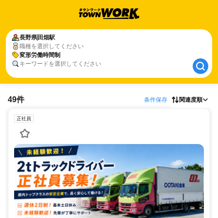
長野県
長野県
田畑駅
田畑駅
職種を選択してください
変形労働時間制
変形労働時間制
キーワードを選択してください
49件
条件保存
関連度順
正社員