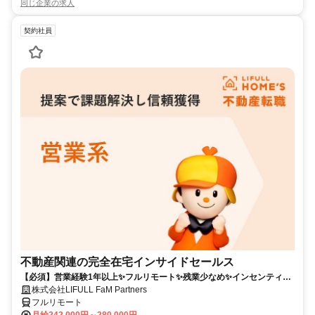
同じ企業の求人
契約社員
不動産関連の完全在宅インサイドセールス
【必須】営業経験1年以上✨フルリモート✨残業少なめ✨インセンティブ
有
株式会社LIFULL FaM Partners
フルリモート
月給242,000円～280,000円