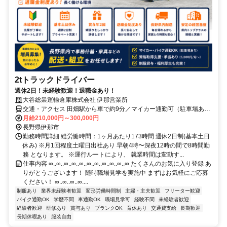
2tトラックドライバー
週休2日！未経験歓迎！退職金あり！
大谷総業運輸倉庫株式会社 伊那営業所
交通・アクセス 田畑駅から車で約9分／マイカー通勤可（駐車場あ
り）
月給210,000円～300,000円
長野県伊那市
勤務時間詳細 総労働時間：1ヶ月あたり173時間 週休2日制(基本土日
休み) ※月1回程度土曜日出社あり 早朝4時〜深夜12時の間で8時間勤
務 となります。 ※運行ルートにより、 就業時間は変動す...
仕事内容 ∞..∞..∞..∞..∞..∞..∞..∞..∞..∞..∞ たくさんのお気に入り登録 あ
りがとうございます！ 随時職場見学を実施中 まずはお気軽にご応募
ください！ ∞..∞..∞..∞....
制服あり
業界未経験者歓迎
変形労働時間制
主婦・主夫歓迎
フリーター歓迎
バイク通勤OK
学歴不問
車通勤OK
職場見学可
経験不問
未経験者歓迎
経験者歓迎
研修あり
賞与あり
ブランクOK
育休あり
交通費支給
長期歓迎
長期休暇あり
服装自由