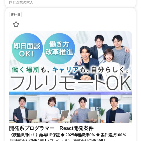
同じ企業の求人
正社員
開発系プログラマー React開発案件
《積極採用中！》給与UP保証 ◆ 2025年離職率0% ◆ 案件選択100％！
◆ 平均残業7時間！
株式会社ONE WILL (ワンウィル) 株式会社ONE WILL