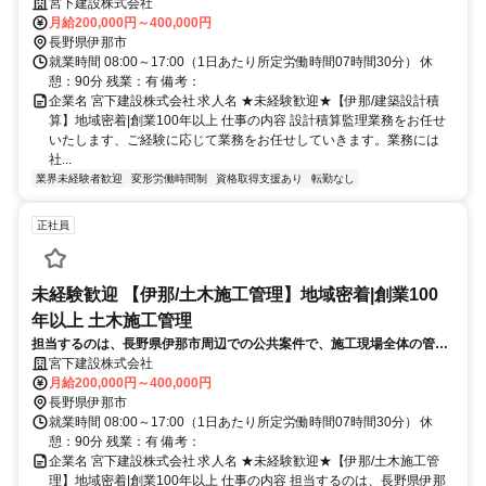
ていきます。業務には社用車を使用していただきます。
宮下建設株式会社
月給200,000円～400,000円
長野県伊那市
就業時間 08:00～17:00（1日あたり所定労働時間07時間30分） 休
憩：90分 残業：有 備考：
企業名 宮下建設株式会社 求人名 ★未経験歓迎★【伊那/建築設計積
算】地域密着|創業100年以上 仕事の内容 設計積算監理業務をお任せ
いたします、ご経験に応じて業務をお任せしていきます。業務には
社...
業界未経験者歓迎
変形労働時間制
資格取得支援あり
転勤なし
正社員
未経験歓迎 【伊那/土木施工管理】地域密着|創業100
年以上 土木施工管理
担当するのは、長野県伊那市周辺での公共案件で、施工現場全体の管理
をお任せします。転勤がなく、地域に密着して働くことができます。直
宮下建設株式会社
行直帰可能です。業務には社用車を使用していただきます。
月給200,000円～400,000円
長野県伊那市
就業時間 08:00～17:00（1日あたり所定労働時間07時間30分） 休
憩：90分 残業：有 備考：
企業名 宮下建設株式会社 求人名 ★未経験歓迎★【伊那/土木施工管
理】地域密着|創業100年以上 仕事の内容 担当するのは、長野県伊那