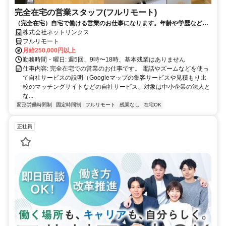
完全在宅の営業スタッフ(フルリモート)
（完全在宅）自宅で働ける営業のお仕事になります。年齢や学歴など問
いません。
株式会社ネットリンクス
フルリモート
月給250,000円以上
勤務時間・曜日: 週5回、9時〜18時、基本残業はありません
仕事内容: 完全在宅での営業のお仕事です。 電話やズームなどを使っ
て自社サービスの説明（Googleマップの集客サービスや見積もり比
較のマッチングサイトなどの自社サービス、対象は中小企業の法人と
な...
変形労働時間制
固定時間制
フルリモート
残業なし
在宅OK
正社員