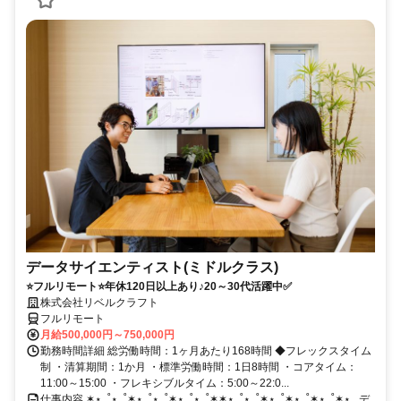
データサイエンティスト(ミドルクラス)
⭐フルリモート⭐年休120日以上あり♪20～30代活躍中✅
株式会社リベルクラフト
フルリモート
月給500,000円～750,000円
勤務時間詳細 総労働時間：1ヶ月あたり168時間 ◆フレックスタイム
制 ・清算期間：1か月 ・標準労働時間：1日8時間 ・コアタイム：
11:00～15:00 ・フレキシブルタイム：5:00～22:0...
仕事内容 ✶⋆｡˚⋆｡˚✶⋆｡˚⋆｡˚✶⋆｡˚⋆｡˚✶✶⋆｡˚⋆｡˚✶⋆｡˚✶⋆｡˚✶⋆｡˚✶⋆｡ デ