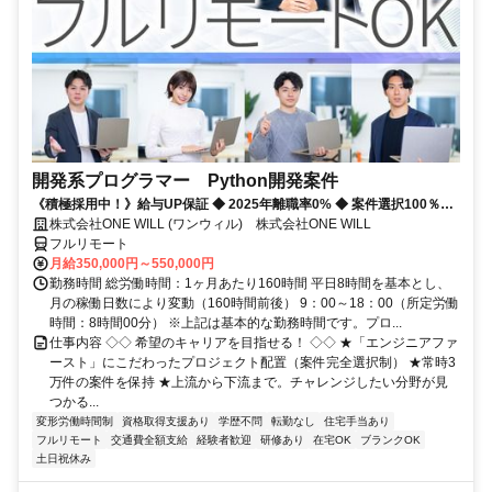
開発系プログラマー Python開発案件
《積極採用中！》給与UP保証 ◆ 2025年離職率0% ◆ 案件選択100％！
◆ 平均残業7時間！
株式会社ONE WILL (ワンウィル) 株式会社ONE WILL
フルリモート
月給350,000円～550,000円
勤務時間 総労働時間：1ヶ月あたり160時間 平日8時間を基本とし、
月の稼働日数により変動（160時間前後） 9：00～18：00（所定労働
時間：8時間00分） ※上記は基本的な勤務時間です。プロ...
仕事内容 ◇◇ 希望のキャリアを目指せる！ ◇◇ ★「エンジニアファ
ースト」にこだわったプロジェクト配置（案件完全選択制） ★常時3
万件の案件を保持 ★上流から下流まで。チャレンジしたい分野が見
つかる...
変形労働時間制
資格取得支援あり
学歴不問
転勤なし
住宅手当あり
フルリモート
交通費全額支給
経験者歓迎
研修あり
在宅OK
ブランクOK
土日祝休み