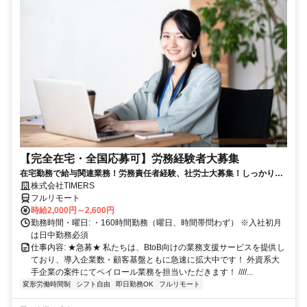
【完全在宅・全国応募可】労務経験者大募集
在宅勤務で給与関連業務！労務責任者経験、社労士大募集！しっかり稼
ぎたい方、注目！
株式会社TIMERS
フルリモート
時給2,000円～2,600円
勤務時間・曜日: ・160時間勤務（曜日、時間帯問わず） ※入社初月
は日中勤務必須
仕事内容: ★急募★ 私たちは、BtoB向けの業務支援サービスを提供し
ており、導入企業数・顧客基盤ともに急速に拡大中です！ 外資系大
手企業の案件にてペイロール業務を担当いただきます！ ////...
変形労働時間制
シフト自由
即日勤務OK
フルリモート