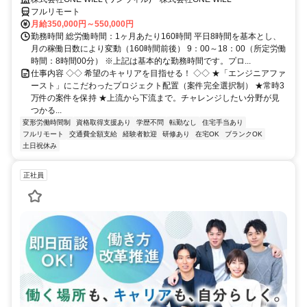
フルリモート
月給350,000円～550,000円
勤務時間 総労働時間：1ヶ月あたり160時間 平日8時間を基本とし、
月の稼働日数により変動（160時間前後） 9：00～18：00（所定労働
時間：8時間00分） ※上記は基本的な勤務時間です。プロ...
仕事内容 ◇◇ 希望のキャリアを目指せる！ ◇◇ ★「エンジニアファ
ースト」にこだわったプロジェクト配置（案件完全選択制） ★常時3
万件の案件を保持 ★上流から下流まで。チャレンジしたい分野が見
つかる...
変形労働時間制
資格取得支援あり
学歴不問
転勤なし
住宅手当あり
フルリモート
交通費全額支給
経験者歓迎
研修あり
在宅OK
ブランクOK
土日祝休み
正社員