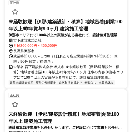
正社員
未経験歓迎【伊那/建築設計・積算】地域密着|創業100
年以上/昨年賞与9.0ヶ月 建築施工管理
伊那市エリアにて100年以上の実績がある当社にて、設計積算監理業務
をお任せいたします。転勤がなく平均残業は15時間程度。資格取得支援
宮下建設株式会社
も手厚く、未経験から働き方を整えてキャリアアップしたい方を歓迎し
月給200,000円～400,000円
ます。
長野県伊那市
就業時間 08:00～17:00（1日あたり所定労働時間07時間30分） 休
憩：90分 残業：有 備考：
企業名 宮下建設株式会社 求人名 ★未経験歓迎【伊那/建築設計・積
算】地域密着|創業100年以上/昨年賞与9.0ヶ月 仕事の内容 伊那市エリ
アにて100年以上の実績がある当社にて、設計積算監理業務...
業界未経験者歓迎
変形労働時間制
資格取得支援あり
転勤なし
土日祝休み
正社員
未経験歓迎 【伊那/建築設計積算】地域密着|創業100
年以上 建築施工管理
設計積算監理業務をお任せいたします、ご経験に応じて業務をお任せし