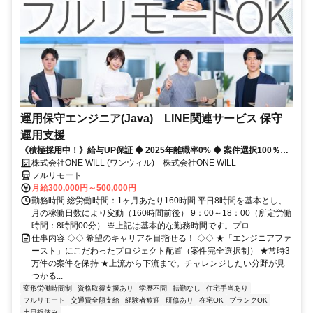
運用保守エンジニア(Java) LINE関連サービス 保守
運用支援
《積極採用中！》給与UP保証 ◆ 2025年離職率0% ◆ 案件選択100％！
◆ 平均残業7時間！
株式会社ONE WILL (ワンウィル) 株式会社ONE WILL
フルリモート
月給300,000円～500,000円
勤務時間 総労働時間：1ヶ月あたり160時間 平日8時間を基本とし、
月の稼働日数により変動（160時間前後） 9：00～18：00（所定労働
時間：8時間00分） ※上記は基本的な勤務時間です。プロ...
仕事内容 ◇◇ 希望のキャリアを目指せる！ ◇◇ ★「エンジニアファ
ースト」にこだわったプロジェクト配置（案件完全選択制） ★常時3
万件の案件を保持 ★上流から下流まで。チャレンジしたい分野が見
つかる...
変形労働時間制
資格取得支援あり
学歴不問
転勤なし
住宅手当あり
フルリモート
交通費全額支給
経験者歓迎
研修あり
在宅OK
ブランクOK
土日祝休み