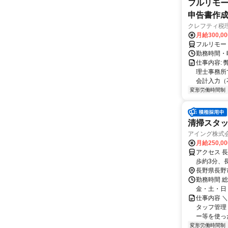
フルリモー
申告書作
クレフティ税
月給300,0
フルリモー
勤務時間・曜日
仕事内容:
理士事務所
会計入力（
変形労働時間制
清掃スタ
アイング株式
月給250,0
アクセス 
歩約3分、
9分
長野県長野
勤務時間 
金・土・日・祝
仕事内容 
タッフ管理
ー等を使った
変形労働時間制