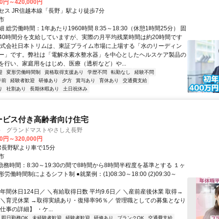
00円～420,000円
セス JR信越本線「長野」駅より徒歩7分
市
 総労働時間：1年あたり1960時間 8:35～18:30（休憩1時間25分） 固
40時間分を支給していますが、実際の月平均残業時間は約20時間です
株式会社日本トリムは、東証プライム市場に上場する「水のリーディン
ー」です。弊社は「電解水素水整水器」を中心としたヘルスケア製品の
を行い、家庭用をはじめ、医療（透析など）や...
迎
変形労働時間制
資格取得支援あり
学歴不問
転勤なし
経験不問
午前
経験者歓迎
研修あり
夕方
賞与あり
育休あり
交通費支給
り
社割あり
長期休暇あり
土日祝休み
ービス付き高齢者向け住宅
手 グランドマストやさしえ長野
00円～320,000円
R長野駅より車で15分
市
勤務時間：8:30～19:30の間で8時間から8時間半程度を基準とする １ヶ
働時間制によるシフト制 ●就業例：(1)08:30～18:00 (2)09:30～
年間休日124日／ ＼有給取得日数 平均9.6日／ ＼産前産後休業 取得→
 ＼育児休業 →取得実績あり・復帰率96％／ 管理職としての募集となり
仕事の詳細】 ・ケ...
即日勤務OK
未経験者歓迎
経験者歓迎
研修あり
ブランクOK
交通費支給