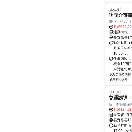
正社員
訪問介護
(株)やさしい
月給231,0
通勤情報 J
長野県長野
勤務時間 ●
月単位の変形労
18:30 (3...
仕事内容 ＼
祝金10万円
が対象です。
変形労働時間制
食事補助あり
正社員
交通誘導
新日本警備保
月給184,0
最寄駅 JR
長野県長野
勤務時間 変
17:00（