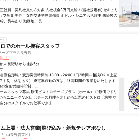
〇正社員・契約社員の方対象 入社祝金3万円支給！(当社規定有) セキュリ
ッフ募集 男性、女性交通誘導警備員 ミドル・シニアも活躍中 未経験の
給、賞与あり 勤務地／長...
ート
トロでのホール接客スタッフ
チーズプラス長野店
0円以上
セス 長野駅から徒歩6分
市
 勤務形態：変形労働時間制 13:00～24:00 1日3時間～相談OK ※上記
フト制（休憩あり） ※電車通勤の方は、終電時間の考慮をいたします
の変形労働時間制：...
ホールスタッフ募集 原価ビストロチーズプラス（ホール） 〇原価でドリ
めるユニークなお店 〇チーズ料理も楽しめる話題のビストロ 〇髪型や
自分のスタイルでお仕事できま...
ム上場・法人営業|飛び込み・新規テレアポなし
リム(長野営業所)