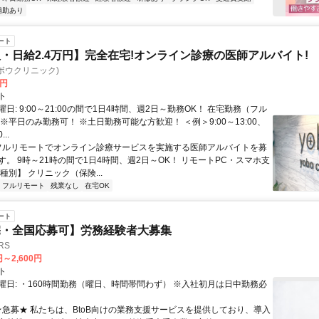
補助あり
ート
・日給2.4万円】完全在宅!オンライン診療の医師アルバイト!
c(ヨボウクリニック)
0円
ト
日: 9:00～21:00の間で1日4時間、週2日～勤務OK！ 在宅勤務（フル
※平日のみ勤務可！ ※土日勤務可能な方歓迎！ ＜例＞9:00～13:00、
...
 フルリモートでオンライン診療サービスを実施する医師アルバイトを募
す。 9時～21時の間で1日4時間、週2日～OK！ リモートPC・スマホ支
種別】 クリニック（保険...
フルリモート
残業なし
在宅OK
ート
宅・全国応募可】労務経験者大募集
RS
円～2,600円
ト
曜日: ・160時間勤務（曜日、時間帯問わず） ※入社初月は日中勤務必
 ★急募★ 私たちは、BtoB向けの業務支援サービスを提供しており、導入