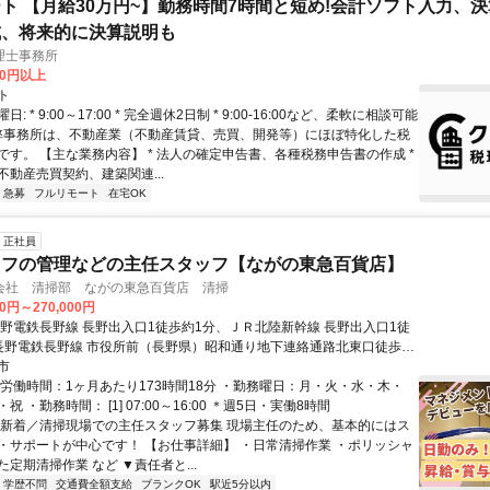
ト 【月給30万円~】勤務時間7時間と短め!会計ソフト入力、
成、将来的に決算説明も
理士事務所
00円以上
ト
: * 9:00～17:00 * 完全週休2日制 * 9:00-16:00など、柔軟に相談可能
 弊事務所は、不動産業（不動産賃貸、売買、開発等）にほぼ特化した税
です。 【主な業務内容】 * 法人の確定申告書、各種税務申告書の作成 *
不動産売買契約、建築関連...
急募
フルリモート
在宅OK
正社員
ッフの管理などの主任スタッフ【ながの東急百貨店】
会社 清掃部 ながの東急百貨店 清掃
00円～270,000円
長野電鉄長野線 長野出入口1徒歩約1分、ＪＲ北陸新幹線 長野出入口1徒
長野電鉄長野線 市役所前（長野県）昭和通り地下連絡通路北東口徒歩約
市
総労働時間：1ヶ月あたり173時間18分 ・勤務曜日：月・火・水・木・
 ・勤務時間： [1] 07:00～16:00 ＊週5日・実働8時間
＼新着／清掃現場での主任スタッフ募集 現場主任のため、基本的にはス
・サポートが中心です！ 【お仕事詳細】 ・日常清掃作業 ・ポリッシャ
定期清掃作業 など ▼責任者と...
学歴不問
交通費全額支給
ブランクOK
駅近5分以内