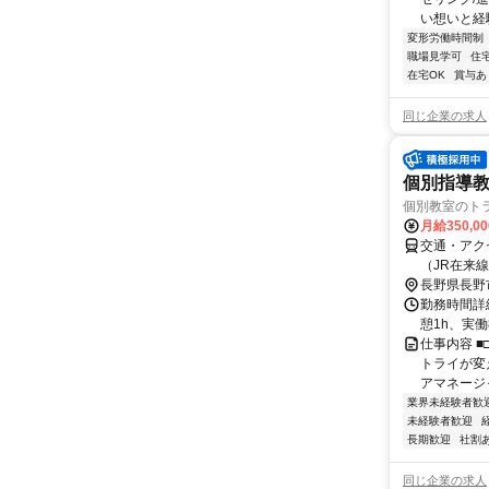
い想いと経験
変形労働時間制
職場見学可
住
在宅OK
賞与あ
同じ企業の求人
個別指導教
個別教室のト
月給350,0
交通・アク
（JR在来
長野県長野
勤務時間詳細
憩1h、実
仕事内容 
トライが変
アマネージャ
業界未経験者歓
未経験者歓迎
長期歓迎
社割
同じ企業の求人