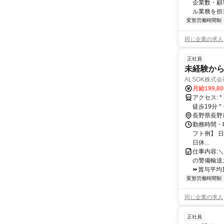
企業数・顧
ル業務を担当い
変形労働時間制
同じ企業の求人
正社員
未経験から
ALSOK株式
月給199,8
アクセス: * 長野電鉄長野線 市役所前駅：徒歩15分 * 長野電鉄長野線 権堂駅：
徒歩19分 
長野県長野
勤務時間・
フト例】 日勤
日休...
仕事内容: 
の警備輸送
⏩賞与平均13
変形労働時間制
同じ企業の求人
正社員