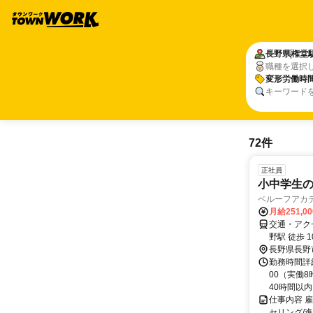
長野県
権堂
職種を選択
変形労働時
キーワード
72件
正社員
小中学生
ベルーフアカ
月給251,0
交通・アクセ
野駅 徒歩 1
長野県長野
勤務時間詳細
00（実働
40時間以内
仕事内容 
セリング/