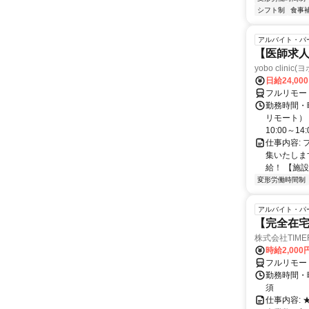
シフト制
食事
アルバイト・パ
【医師求人
yobo clini
日給24,00
フルリモー
勤務時間・曜
リモート） 
10:00～14:0
仕事内容:
集いたしま
給！ 【施設
変形労働時間制
アルバイト・パ
【完全在
株式会社TIME
時給2,000
フルリモー
勤務時間・
須
仕事内容: