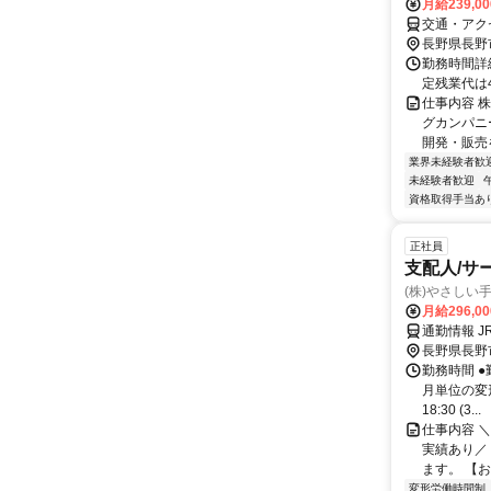
月給239,0
交通・アク
長野県長野
勤務時間詳細
定残業代は
仕事内容 
グカンパニ
開発・販売
業界未経験者歓
未経験者歓迎
資格取得手当あ
正社員
支配人/サ
(株)やさしい
月給296,0
通勤情報 J
長野県長野
勤務時間 ●
月単位の変形労
18:30 (3...
仕事内容 ＼
実績あり／
ます。 【お
変形労働時間制