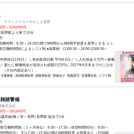
職
手 グランドマストやさしえ長野
00円～324,000円
R長野駅より車で15分
市
勤務時間：8:30～19:30の間で8時間から8時間半程度を基準とする １ヶ
働時間制によるシフト制 ●就業例：(1)08:30～18:00 (2)09:30～
年間休日124日／ ＼有給取得日数 平均9.6日／ ＼入社祝金５万円＋稼働
／ 新たに稼働祝金が追加され総額15万円に 2027年6月末までのご入社
（※社内規定あり）...
大量募集
未経験者歓迎
経験者歓迎
研修あり
制服貸与
交通費支給
シフト制
・雑踏警備
障株式会社
84円～185,645円
信越本線(篠ノ井～長野) 長野駅 徒歩で1分
市
形労働時間制（１ヶ月単位） 8:30～17:30（休憩時間60分） 8:00～
休憩時間60分） 又は7:00～22:00の間の8時間程度 ※残業あり（月30時