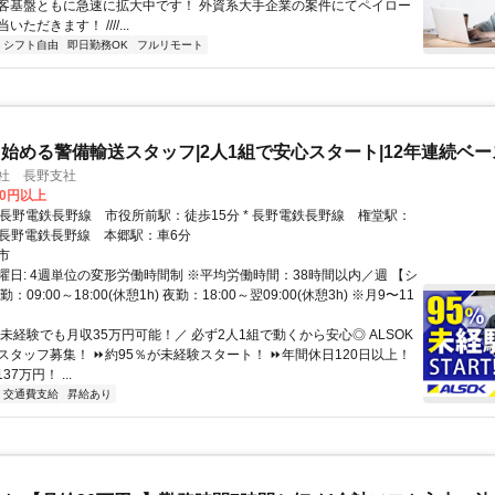
客基盤ともに急速に拡大中です！ 外資系大手企業の案件にてペイロー
ただきます！ ////...
シフト自由
即日勤務OK
フルリモート
始める警備輸送スタッフ|2人1組で安心スタート|12年連続ベ
会社 長野支社
00円以上
* 長野電鉄長野線 本郷駅：車6分
市
曜日: 4週単位の変形労働時間制 ※平均労働時間：38時間以内／週 【シ
：09:00～18:00(休憩1h) 夜勤：18:00～翌09:00(休憩3h) ※月9〜11
​＼未経験でも月収35万円可能！／ 必ず2人1組で動くから安心◎ ALSOK
スタッフ募集！ ⏩約95％が未経験スタート！ ⏩年間休日120日以上！
7万円！ ...
交通費支給
昇給あり