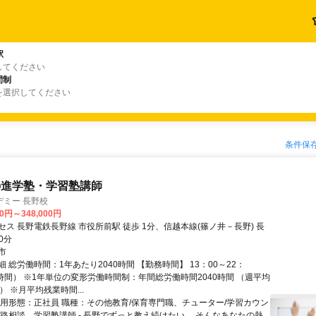
駅
してください
間制
を選択してください
条件保
の進学塾・学習塾講師
デミー 長野校
00円～348,000円
ス 長野電鉄長野線 市役所前駅 徒歩 1分、信越本線(篠ノ井－長野) 長
0分
市
 総労働時間：1年あたり2040時間 【勤務時間】 13：00～22：
8時間） ※1年単位の変形労働時間制：年間総労働時間2040時間 （週平均
） ※月平均残業時間...
雇用形態：正社員 職種：その他教育/保育専門職、チューター/学習カウン
進路相談、学習塾講師 - 長野でずっと教え続けたい。 そんなあなたの熱