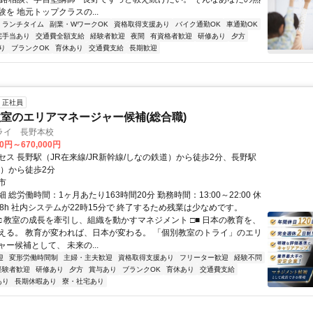
を 地元トップクラスの...
ランチタイム
副業・WワークOK
資格取得支援あり
バイク通勤OK
車通勤OK
宅手当あり
交通費全額支給
経験者歓迎
夜間
有資格者歓迎
研修あり
夕方
り
ブランクOK
育休あり
交通費支給
長期歓迎
正社員
室のエリアマネージャー候補(総合職)
ライ 長野本校
00円～670,000円
セス 長野駅（JR在来線/JR新幹線/しなの鉄道）から徒歩2分、長野駅
線）から徒歩2分
市
 総労働時間：1ヶ月あたり163時間20分 勤務時間：13:00～22:00 休
働8h 社内システムが22時15分で 終了するため残業は少なめです。
■□ 教室の成長を牽引し、組織を動かすマネジメント □■ 日本の教育を、
える。 教育が変われば、日本が変わる。 「個別教室のトライ」のエリ
ー候補として、 未来の...
迎
変形労働時間制
主婦・主夫歓迎
資格取得支援あり
フリーター歓迎
経験不問
経験者歓迎
研修あり
夕方
賞与あり
ブランクOK
育休あり
交通費支給
あり
長期休暇あり
寮・社宅あり