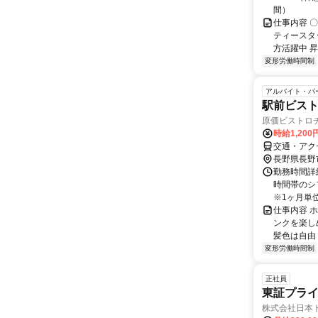
間）
仕事内容 
ティースタ
方活躍中 昇
変形労働時間制
アルバイト・パ
駅前ビス
原価ビストロ
時給1,20
交通・アク
長野県長野
勤務時間詳細
時間帯のシ
※1ヶ月単位
仕事内容 
ンクを楽し
髪色は自由 
変形労働時間制
正社員
東証プライ
株式会社日本ト