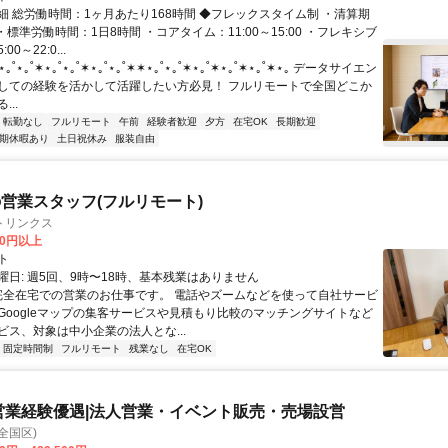
細 総労働時間：1ヶ月あたり168時間 ◆フレックスタイム制 ・清算期
・標準労働時間：1日8時間 ・コアタイム：11:00～15:00 ・フレキシブ
0～22:0...
˚⋆｡˚✶⋆｡˚⋆｡˚✶⋆｡˚⋆｡˚✶✶⋆｡˚⋆｡˚✶⋆｡˚✶⋆｡˚✶⋆｡˚✶⋆｡ データサイエン
しての経験を活かして活躍したい方必見！ フルリモートで全国どこか
..
転勤なし
フルリモート
午前
経験者歓迎
夕方
在宅OK
長期歓迎
期休暇あり
土日祝休み
服装自由
営業スタッフ(フルリモート)
トリンクス
00円以上
ト
曜日: 週5回、9時〜18時、基本残業はありません
 完全在宅での営業のお仕事です。 電話やズームなどを使って自社サービ
Googleマップの集客サービスや見積もり比較のマッチングサイトなど
ビス、対象は中小企業の法人とな...
固定時間制
フルリモート
残業なし
在宅OK
営業経験優遇|法人営業・イベント販売・売場設営
全国区)