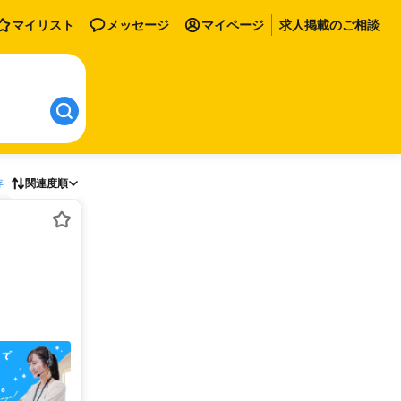
マイリスト
メッセージ
マイページ
求人掲載のご相談
存
関連度順