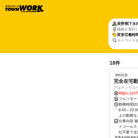
長野県
下水
職種を選択
変形労働時
キーワード
18件
契約社員
完全在宅勤
アルティウス
時給1,320
フルリモー
勤務時間詳
8:45～2
上の勤務をお
仕事内容 
ドコールス
社不要で全国
業界未経験者歓