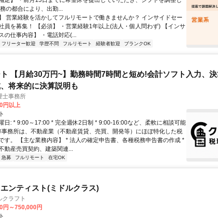
補足】 ・前月15日までに希望休を提出していただき、シフトを調整し
務の都合により、出勤...
】 営業経験を活かしてフルリモートで働きませんか？ インサイドセー
社員を募集！ 【必須】 ・営業経験1年以上(法人・個人問わず) 【インサ
の仕事内容】 ・電話対応(...
フリーター歓迎
学歴不問
フルリモート
経験者歓迎
ブランクOK
ト 【月給30万円~】勤務時間7時間と短め!会計ソフト入力、
成、将来的に決算説明も
理士事務所
00円以上
ト
: * 9:00～17:00 * 完全週休2日制 * 9:00-16:00など、柔軟に相談可能
 弊事務所は、不動産業（不動産賃貸、売買、開発等）にほぼ特化した税
です。 【主な業務内容】 * 法人の確定申告書、各種税務申告書の作成 *
不動産売買契約、建築関連...
急募
フルリモート
在宅OK
エンティスト(ミドルクラス)
ルクラフト
00円～750,000円
ト