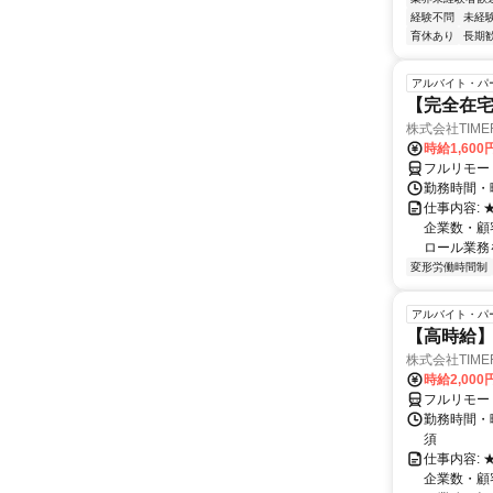
経験不問
未経
育休あり
長期
アルバイト・パ
【完全在宅
株式会社TIME
時給1,600
フルリモー
勤務時間・
仕事内容:
企業数・顧
ロール業務を
変形労働時間制
アルバイト・パ
【高時給】
株式会社TIME
時給2,000
フルリモー
勤務時間・
須
仕事内容:
企業数・顧