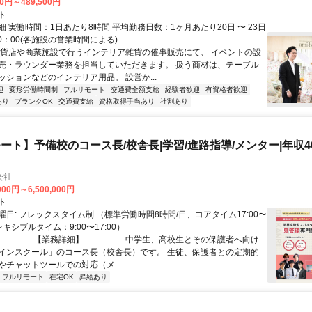
00円～489,500円
ト
 実働時間：1日あたり8時間 平均勤務日数：1ヶ月あたり20日 〜 23日
20：00(各施設の営業時間による)
百貨店や商業施設で行うインテリア雑貨の催事販売にて、 イベントの設
売・ラウンダー業務を担当していただきます。 扱う商材は、テーブル
ッションなどのインテリア用品。 設営か...
迎
変形労働時間制
フルリモート
交通費全額支給
経験者歓迎
有資格者歓迎
あり
ブランクOK
交通費支給
資格取得手当あり
社割あり
ート】予備校のコース長/校舎長|学習/進路指導/メンター|年収40
会社
000円～6,500,000円
ト
日: フレックスタイム制 （標準労働時間8時間/日、コアタイム17:00〜
レキシブルタイム：9:00〜17:00）
────── 【業務詳細】 ────── 中学生、高校生とその保護者へ向け
インスクール」のコース長（校舎長）です。 生徒、保護者との定期的
やチャットツールでの対応（メ...
フルリモート
在宅OK
昇給あり