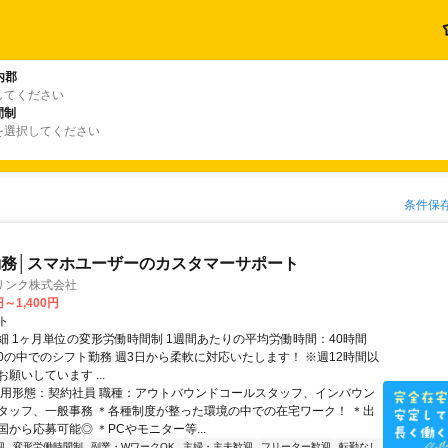
内郡
してください
間制
を選択してください
条件保
務│スマホユーザーのカスタマーサポート
リンク株式会社
円～1,400円
ト
細 1ヶ月単位の変形労働時間制 1週間あたりの平均労働時間：40時間
0:00の中でのシフト勤務 週3日から柔軟に対応いたします！ ※週12時間以
願いしています ...
雇用形態：契約社員 職種：アウトバウンドコールスタッフ、インバウン
タッフ、一般事務 ＊各種制度が整った環境の中での在宅ワーク！ ＊出
から応募可能◎ ＊PCやモニター等...
迎
変形労働時間制
副業・WワークOK
主婦・主夫歓迎
フリーター歓迎
転勤なし