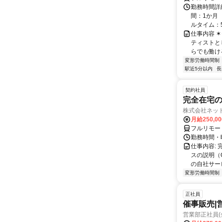
勤務時間詳
間：1か月 
ルタイム：5:0
仕事内容 ✶⋆｡
ティストと
らでも働ける.
変形労働時間制
駅近5分以内
長
契約社員
完全在宅の
株式会社ネッ
月給250,0
フルリモー
勤務時間・
仕事内容:
スの説明（
の自社サー
変形労働時間制
正社員
催事販売|
営業部正社員(