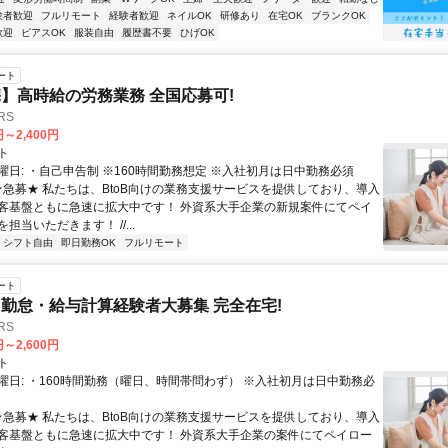
験者歓迎
フルリモート
経験者歓迎
ネイルOK
研修あり
在宅OK
ブランクOK
歓迎
ピアスOK
服装自由
履歴書不要
ひげOK
ート
】高時給の労務業務 全国応募可!
RS
円～2,400円
ト
曜日: ・自己申告制 ※160時間勤務想定 ※入社初月は日中勤務必須
 ★急募★ 私たちは、BtoB向けの業務支援サービスを提供しており、導入
客基盤ともに急速に拡大中です！ 外資系大手企業の新規案件にてペイ
担当いただきます！ //...
シフト自由
即日勤務OK
フルリモート
ート
勤怠・給与計算経験者大募集 完全在宅!
RS
円～2,600円
ト
曜日: ・160時間勤務（曜日、時間帯問わず） ※入社初月は日中勤務必
 ★急募★ 私たちは、BtoB向けの業務支援サービスを提供しており、導入
客基盤ともに急速に拡大中です！ 外資系大手企業の案件にてペイロー