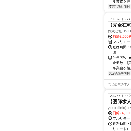
ル業務を担当い
変形労働時間制
アルバイト・パ
【完全在宅
株式会社TIME
時給2,000
フルリモー
勤務時間・
須
仕事内容:
企業数・顧
ル業務を担当い
変形労働時間制
同じ企業の求人
アルバイト・パ
【医師求人
yobo clini
日給24,00
フルリモー
勤務時間・曜
リモート） 