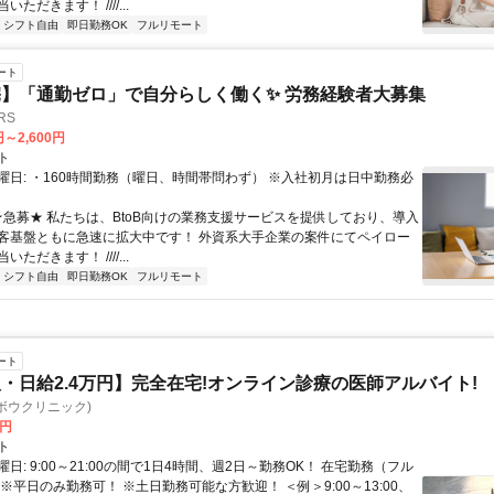
ただきます！ ////...
シフト自由
即日勤務OK
フルリモート
ート
】「通勤ゼロ」で自分らしく働く✨ 労務経験者大募集
RS
円～2,600円
ト
曜日: ・160時間勤務（曜日、時間帯問わず） ※入社初月は日中勤務必
 ★急募★ 私たちは、BtoB向けの業務支援サービスを提供しており、導入
客基盤ともに急速に拡大中です！ 外資系大手企業の案件にてペイロー
ただきます！ ////...
シフト自由
即日勤務OK
フルリモート
ート
・日給2.4万円】完全在宅!オンライン診療の医師アルバイト!
c(ヨボウクリニック)
0円
ト
日: 9:00～21:00の間で1日4時間、週2日～勤務OK！ 在宅勤務（フル
※平日のみ勤務可！ ※土日勤務可能な方歓迎！ ＜例＞9:00～13:00、