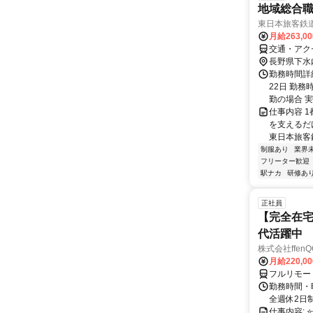
地域総合職
東日本旅客鉄
月給263,0
交通・アク
長野県下水
勤務時間詳
22日 勤
勤の場合 実働
仕事内容 
を支えるだ
東日本旅客鉄
制服あり
業界
フリーター歓迎
駅ナカ
研修あ
正社員
【完全在宅
代活躍中
株式会社ffenQ
月給220,0
フルリモー
勤務時間・曜
全週休2日制
仕事内容: 