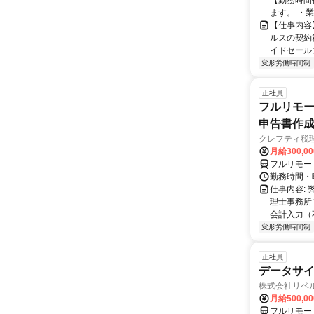
【勤務時間
ます。 ・業
【仕事内容
ルスの契約
イドセールス
変形労働時間制
正社員
フルリモー
申告書作
クレフティ税
月給300,0
フルリモー
勤務時間・曜日
仕事内容:
理士事務所
会計入力（
変形労働時間制
正社員
データサイ
株式会社リベ
月給500,0
フルリモー