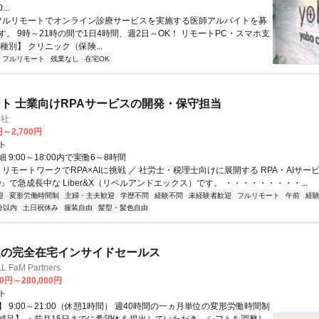
...
 フルリモートでオンライン診療サービスを実施する医師アルバイトを募
す。 9時～21時の間で1日4時間、週2日～OK！ リモートPC・スマホ支
種別】 クリニック（保険...
フルリモート
残業なし
在宅OK
ト 士業向けRPAサービスの開発・保守担当
会社
円～2,700円
ト
 9:00～18:00内で実働6～8時間
 リモートワークでRPA×AIに挑戦 ／ 社労士・税理士向けに展開する RPA・AIサー
O』で急成長中な Liber&X（リベルアンドエックス）です。 ・・・・・・・・・...
迎
変形労働時間制
主婦・主夫歓迎
学歴不問
経験不問
未経験者歓迎
フルリモート
午前
経
分以内
土日祝休み
服装自由
髪型・髪色自由
連の完全在宅インサイドセールス
FaM Partners
00円～280,000円
ト
 9:00～21:00（休憩1時間） 週40時間の一ヵ月単位の変形労働時間制