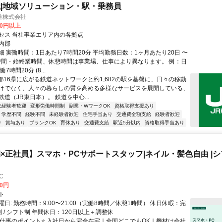
|地域ソリューション・駅・乗務員
道株式会社
00円以上
セス 当社事業エリア内の各拠点
内郡
細 実働時間：1日あたり7時間20分 平均勤務日数：1ヶ月あたり20日 〜
務時間・始終業時間、休憩時間は事業場、仕事により異なります。 例：日
7時間20分 (8...
1都16県に広がる鉄道ネットワークと約1,682の駅を基盤に、日々の移動
けでなく、人々の暮らしの質を高める多様なサービスを展開している、
道（JR東日本）。 鉄道を中心...
未経験者歓迎
変形労働時間制
副業・WワークOK
資格取得支援あり
学歴不問
経験不問
未経験者歓迎
住宅手当あり
交通費全額支給
経験者歓迎
り
賞与あり
ブランクOK
育休あり
交通費支給
駅近5分以内
資格取得手当あり
×正社員】スマホ・PCサポートスタッフ|ネイル・髪色自由 |シフ
C
00円
ト
日: 勤務時間：9:00〜21:00（実働8時間／休憩1時間） 休日休暇：完
 / シフト制 年間休日：120日以上＋調整休
⭐️仕事のポイント⭐️ 入社日から完全在宅｜全国どこでもOK｜機材は会社