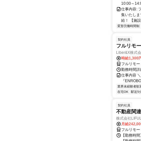
10:00～14:0
仕事内容:
集いたしま
給！ 【施設
変形労働時間制
契約社員
フルリモー
Liber&X株式
時給1,300
フルリモー
勤務時間詳細
仕事内容 ＼
『ENROB
業界未経験者歓
在宅OK
駅近5
契約社員
不動産関
株式会社LIFULL 
月給242,0
フルリモー
【勤務時間】