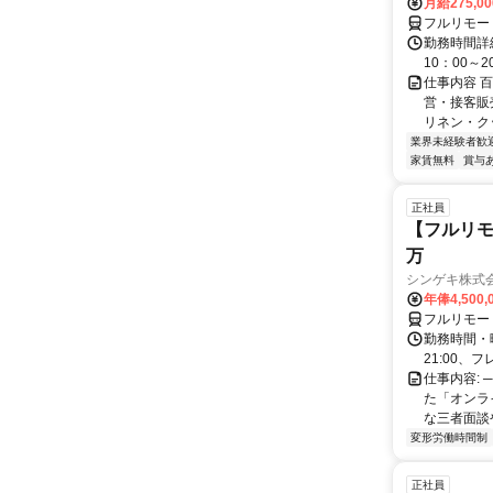
月給275,0
フルリモー
勤務時間詳細
10：00～
仕事内容 
営・接客販
リネン・ク
業界未経験者歓
家賃無料
賞与
正社員
【フルリモ
万
シンゲキ株式
年俸4,500,
フルリモー
勤務時間・曜
21:00、フ
仕事内容: 
た「オンラ
な三者面談
変形労働時間制
正社員