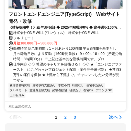
フロントエンドエンジニア(TypeScript) Webサイト
開発・改修
《積極採用中！》給与UP保証 ◆ 2025年離職率0% ◆ 案件選択100％！
◆ 平均残業7時間！
株式会社ONE WILL (ワンウィル) 株式会社ONE WILL
フルリモート
月給300,000円～500,000円
勤務時間 総労働時間：1ヶ月あたり160時間 平日8時間を基本とし、
月の稼働日数により変動（160時間前後） 9：00～18：00（所定労働
時間：8時間00分） ※上記は基本的な勤務時間です。プロ...
仕事内容 ◇◇ 希望のキャリアを目指せる！ ◇◇ ★「エンジニアファ
ースト」にこだわったプロジェクト配置（案件完全選択制） ★常時3
万件の案件を保持 ★上流から下流まで。チャレンジしたい分野が見
つかる...
変形労働時間制
資格取得支援あり
学歴不問
転勤なし
住宅手当あり
フルリモート
交通費全額支給
経験者歓迎
研修あり
在宅OK
ブランクOK
土日祝休み
同じ企業の求人
前へ
次へ
1
2
3