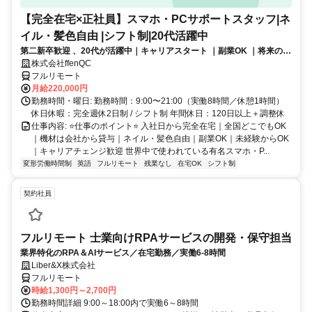
【完全在宅×正社員】スマホ・PCサポートスタッフ|ネ
イル・髪色自由 |シフト制|20代活躍中
第二新卒歓迎 、20代が活躍中｜キャリアスタート ｜副業OK ｜将来のキ
ャリアパスあり（長期キャリアを推奨しています）
株式会社ffenQC
フルリモート
月給220,000円
勤務時間・曜日: 勤務時間：9:00〜21:00（実働8時間／休憩1時間）
休日休暇：完全週休2日制 / シフト制 年間休日：120日以上＋調整休
仕事内容: ⭐️仕事のポイント⭐️ 入社日から完全在宅｜全国どこでもOK
｜機材は会社から貸与｜ネイル・髪色自由｜副業OK｜未経験からOK
｜キャリアチェンジ歓迎 世界中で使われている有名スマホ・P...
変形労働時間制
英語
フルリモート
残業なし
在宅OK
シフト制
契約社員
フルリモート 士業向けRPAサービスの開発・保守担当
業界特化のRPA＆AIサービス／在宅勤務／実働6-8時間
Liber&X株式会社
フルリモート
時給1,300円～2,700円
勤務時間詳細 9:00～18:00内で実働6～8時間