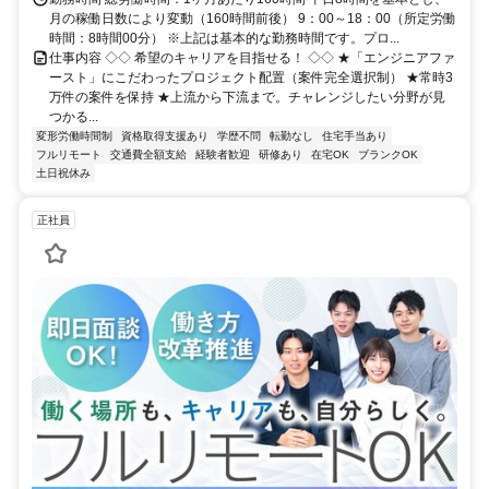
月の稼働日数により変動（160時間前後） 9：00～18：00（所定労働
時間：8時間00分） ※上記は基本的な勤務時間です。プロ...
仕事内容 ◇◇ 希望のキャリアを目指せる！ ◇◇ ★「エンジニアファ
ースト」にこだわったプロジェクト配置（案件完全選択制） ★常時3
万件の案件を保持 ★上流から下流まで。チャレンジしたい分野が見
つかる...
変形労働時間制
資格取得支援あり
学歴不問
転勤なし
住宅手当あり
フルリモート
交通費全額支給
経験者歓迎
研修あり
在宅OK
ブランクOK
土日祝休み
正社員