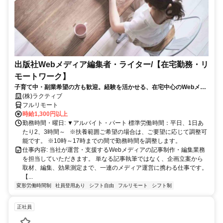
出版社Webメディア編集者・ライター/【在宅勤務・リ
モートワーク】
子育て中・副業希望の方も歓迎。経験を活かせる、在宅中心のWebメデ
ィア編集・ライター募集
(株)ラクティブ
フルリモート
時給1,300円以上
勤務時間・曜日: ▼アルバイト・パート 標準労働時間：平日、1日あ
たり2、3時間～ ※扶養範囲ご希望の場合は、ご要望に応じて調整可
能です。 ※10時～17時までの間で勤務時間を調整します。
仕事内容: 当社が運営・支援するWebメディアの記事制作・編集業務
を担当していただきます。 単なる記事執筆ではなく、企画立案から
取材、編集、効果測定まで、一連のメディア運営に携わる仕事です。
【...
変形労働時間制
社員登用あり
シフト自由
フルリモート
シフト制
正社員