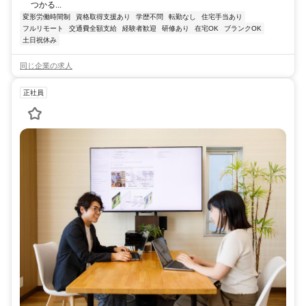
つかる...
変形労働時間制
資格取得支援あり
学歴不問
転勤なし
住宅手当あり
フルリモート
交通費全額支給
経験者歓迎
研修あり
在宅OK
ブランクOK
土日祝休み
同じ企業の求人
正社員