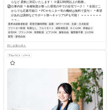
らなど 柔軟に対応いたします！ ※週12時間以上の勤務...
仕事内容 ＊各種制度が整った環境の中での在宅ワーク！ ＊全国どこ
からでも応募可能◎ ＊PCやモニター等の機材は無料で貸与！ ＊希望
があれば講師などサポート側へキャリアUPも可能！ ＝＝＝＝＝＝＝
＝＝...
業界未経験者歓迎
変形労働時間制
副業・WワークOK
主婦・主夫歓迎
フリーター歓迎
転勤なし
フルリモート
経験者歓迎
ネイルOK
研修あり
在宅OK
ブランクOK
長期歓迎
ピアスOK
服装自由
履歴書不要
ひげOK
髪型・髪色自由
同じ企業の求人
アルバイト・パート