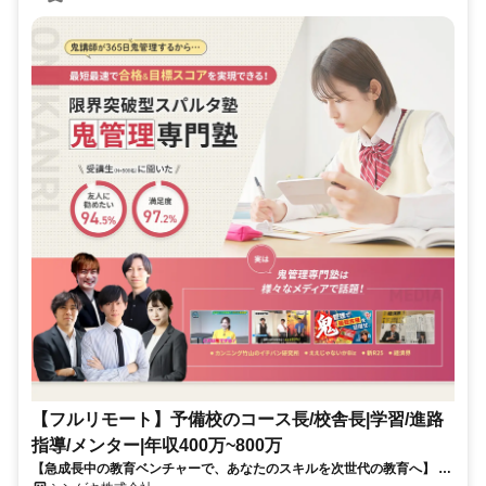
【フルリモート】予備校のコース長/校舎長|学習/進路
指導/メンター|年収400万~800万
【急成長中の教育ベンチャーで、あなたのスキルを次世代の教育へ】 現