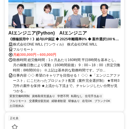
AIエンジニア(Python) AIエンジニア
《積極採用中！》給与UP保証 ◆ 2025年離職率0% ◆ 案件選択100％！
◆ 平均残業7時間！
株式会社ONE WILL (ワンウィル) 株式会社ONE WILL
フルリモート
月給300,000円～600,000円
勤務時間 総労働時間：1ヶ月あたり160時間 平日8時間を基本とし、
月の稼働日数により変動（160時間前後） 9：00～18：00（所定労働
時間：8時間00分） ※上記は基本的な勤務時間です。プロ...
仕事内容 ◇◇ 希望のキャリアを目指せる！ ◇◇ ★「エンジニアファ
ースト」にこだわったプロジェクト配置（案件完全選択制） ★常時3
万件の案件を保持 ★上流から下流まで。チャレンジしたい分野が見
つかる...
変形労働時間制
資格取得支援あり
学歴不問
転勤なし
住宅手当あり
フルリモート
交通費全額支給
経験者歓迎
研修あり
在宅OK
ブランクOK
土日祝休み
正社員