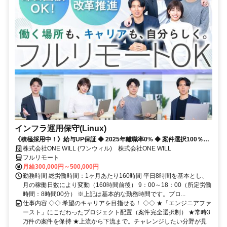
インフラ運用保守(Linux)
《積極採用中！》給与UP保証 ◆ 2025年離職率0% ◆ 案件選択100％！
◆ 平均残業7時間！
株式会社ONE WILL (ワンウィル) 株式会社ONE WILL
フルリモート
月給300,000円～500,000円
勤務時間 総労働時間：1ヶ月あたり160時間 平日8時間を基本とし、
月の稼働日数により変動（160時間前後） 9：00～18：00（所定労働
時間：8時間00分） ※上記は基本的な勤務時間です。プロ...
仕事内容 ◇◇ 希望のキャリアを目指せる！ ◇◇ ★「エンジニアファ
ースト」にこだわったプロジェクト配置（案件完全選択制） ★常時3
万件の案件を保持 ★上流から下流まで。チャレンジしたい分野が見