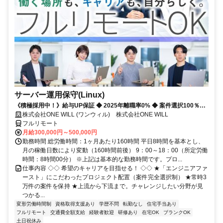
サーバー運用保守(Linux)
《積極採用中！》給与UP保証 ◆ 2025年離職率0% ◆ 案件選択100％！
◆ 平均残業7時間！
株式会社ONE WILL (ワンウィル) 株式会社ONE WILL
フルリモート
月給300,000円～500,000円
勤務時間 総労働時間：1ヶ月あたり160時間 平日8時間を基本とし、
月の稼働日数により変動（160時間前後） 9：00～18：00（所定労働
時間：8時間00分） ※上記は基本的な勤務時間です。プロ...
仕事内容 ◇◇ 希望のキャリアを目指せる！ ◇◇ ★「エンジニアファ
ースト」にこだわったプロジェクト配置（案件完全選択制） ★常時3
万件の案件を保持 ★上流から下流まで。チャレンジしたい分野が見
つかる...
変形労働時間制
資格取得支援あり
学歴不問
転勤なし
住宅手当あり
フルリモート
交通費全額支給
経験者歓迎
研修あり
在宅OK
ブランクOK
土日祝休み