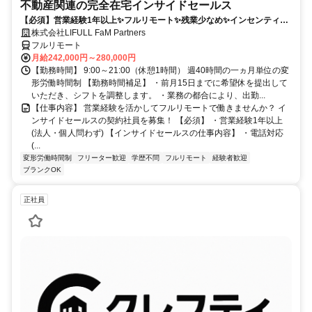
不動産関連の完全在宅インサイドセールス
【必須】営業経験1年以上✨フルリモート✨残業少なめ✨インセンティブ
有
株式会社LIFULL FaM Partners
フルリモート
月給242,000円～280,000円
【勤務時間】 9:00～21:00（休憩1時間） 週40時間の一ヵ月単位の変
形労働時間制 【勤務時間補足】 ・前月15日までに希望休を提出して
いただき、シフトを調整します。 ・業務の都合により、出勤...
【仕事内容】 営業経験を活かしてフルリモートで働きませんか？ イ
ンサイドセールスの契約社員を募集！ 【必須】 ・営業経験1年以上
(法人・個人問わず) 【インサイドセールスの仕事内容】 ・電話対応
(...
変形労働時間制
フリーター歓迎
学歴不問
フルリモート
経験者歓迎
ブランクOK
正社員