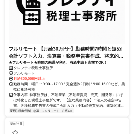
フルリモート 【月給30万円~】勤務時間7時間と短め!
会計ソフト入力、決算書・税務申告書作成、将来的に
★フルリモート★時間の融通が利き、有給申請も直前でOK！
決算説明も
クレフティ税理士事務所
フルリモート
月給300,000円以上
勤務時間・曜日: * 9:00～17:00 * 完全週休2日制 * 9:00-16:00など、柔
軟に相談可能
仕事内容: 弊事務所は、不動産業（不動産賃貸、売買、開発等）にほ
ぼ特化した税理士事務所です。 【主な業務内容】 * 法人の確定申告
書、各種税務申告書の作成 * 会計入力（不動産売買契約、建築関連...
変形労働時間制
急募
フルリモート
在宅OK
契約社員