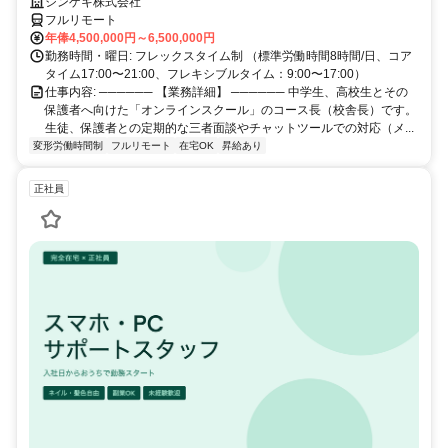
在、事業拡大に伴い、コースをとりまとめるコース長（校舎長）を募集
シンゲキ株式会社
しています。「教育」のプロとして、場所に縛られない新しい働き方を
フルリモート
始めませんか？
年俸4,500,000円～6,500,000円
勤務時間・曜日: フレックスタイム制 （標準労働時間8時間/日、コア
タイム17:00〜21:00、フレキシブルタイム：9:00〜17:00）
仕事内容: ────── 【業務詳細】 ────── 中学生、高校生とその
保護者へ向けた「オンラインスクール」のコース長（校舎長）です。
生徒、保護者との定期的な三者面談やチャットツールでの対応（メ...
変形労働時間制
フルリモート
在宅OK
昇給あり
正社員