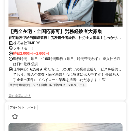
【完全在宅・全国応募可】労務経験者大募集
在宅勤務で給与関連業務！労務責任者経験、社労士大募集！しっかり稼
ぎたい方、注目！
株式会社TIMERS
フルリモート
時給2,000円～2,600円
勤務時間・曜日: ・160時間勤務（曜日、時間帯問わず） ※入社初月
は日中勤務必須
仕事内容: ★急募★ 私たちは、BtoB向けの業務支援サービスを提供し
ており、導入企業数・顧客基盤ともに急速に拡大中です！ 外資系大
手企業の案件にてペイロール業務を担当いただきます！ ////...
変形労働時間制
シフト自由
即日勤務OK
フルリモート
同じ企業の求人
アルバイト・パート