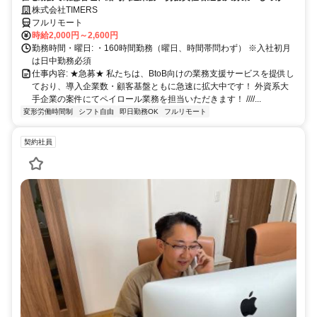
稼ぎたい方、注目！
株式会社TIMERS
フルリモート
時給2,000円～2,600円
勤務時間・曜日: ・160時間勤務（曜日、時間帯問わず） ※入社初月
は日中勤務必須
仕事内容: ★急募★ 私たちは、BtoB向けの業務支援サービスを提供し
ており、導入企業数・顧客基盤ともに急速に拡大中です！ 外資系大
手企業の案件にてペイロール業務を担当いただきます！ ////...
変形労働時間制
シフト自由
即日勤務OK
フルリモート
契約社員