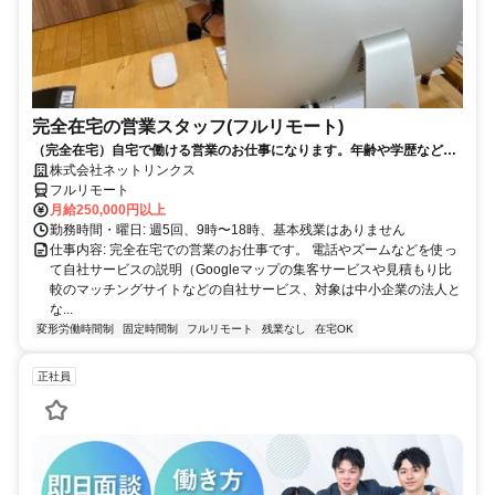
完全在宅の営業スタッフ(フルリモート)
（完全在宅）自宅で働ける営業のお仕事になります。年齢や学歴など問
いません。
株式会社ネットリンクス
フルリモート
月給250,000円以上
勤務時間・曜日: 週5回、9時〜18時、基本残業はありません
仕事内容: 完全在宅での営業のお仕事です。 電話やズームなどを使っ
て自社サービスの説明（Googleマップの集客サービスや見積もり比
較のマッチングサイトなどの自社サービス、対象は中小企業の法人と
な...
変形労働時間制
固定時間制
フルリモート
残業なし
在宅OK
正社員