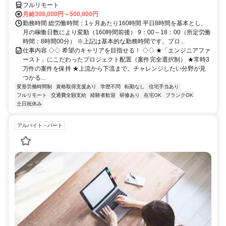
フルリモート
月給300,000円～500,000円
勤務時間 総労働時間：1ヶ月あたり160時間 平日8時間を基本とし、
月の稼働日数により変動（160時間前後） 9：00～18：00（所定労働
時間：8時間00分） ※上記は基本的な勤務時間です。プロ...
仕事内容 ◇◇ 希望のキャリアを目指せる！ ◇◇ ★「エンジニアファ
ースト」にこだわったプロジェクト配置（案件完全選択制） ★常時3
万件の案件を保持 ★上流から下流まで。チャレンジしたい分野が見
つかる...
変形労働時間制
資格取得支援あり
学歴不問
転勤なし
住宅手当あり
フルリモート
交通費全額支給
経験者歓迎
研修あり
在宅OK
ブランクOK
土日祝休み
アルバイト・パート