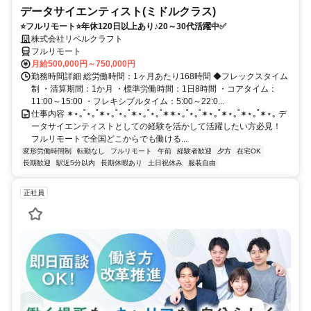
データサイエンティスト(ミドルクラス)
⭐フルリモート⭐年休120日以上あり♪20～30代活躍中✅
株式会社リベルクラフト
フルリモート
月給500,000円～750,000円
勤務時間詳細 総労働時間：1ヶ月あたり168時間 ◆フレックスタイム
制 ・清算期間：1か月 ・標準労働時間：1日8時間 ・コアタイム：
11:00～15:00 ・フレキシブルタイム：5:00～22:0...
仕事内容 ✶⋆｡˚⋆｡˚✶⋆｡˚⋆｡˚✶⋆｡˚⋆｡˚✶✶⋆｡˚⋆｡˚✶⋆｡˚✶⋆｡˚✶⋆｡˚✶⋆｡ デ
ータサイエンティストとしての経験を活かして活躍したい方必見！
フルリモートで全国どこからでも働ける...
変形労働時間制
転勤なし
フルリモート
午前
経験者歓迎
夕方
在宅OK
長期歓迎
駅近5分以内
長期休暇あり
土日祝休み
服装自由
正社員