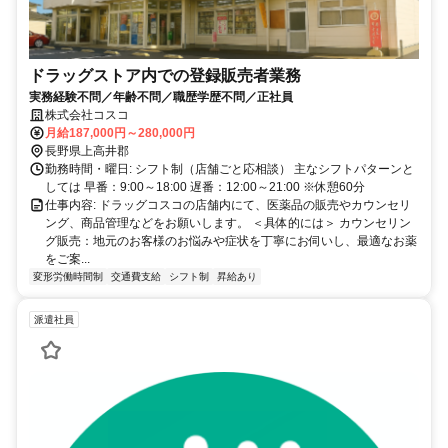
ドラッグストア内での登録販売者業務
実務経験不問／年齢不問／職歴学歴不問／正社員
株式会社コスコ
月給187,000円～280,000円
長野県上高井郡
勤務時間・曜日: シフト制（店舗ごと応相談） 主なシフトパターンと
しては 早番：9:00～18:00 遅番：12:00～21:00 ※休憩60分
仕事内容: ドラッグコスコの店舗内にて、医薬品の販売やカウンセリ
ング、商品管理などをお願いします。 ＜具体的には＞ カウンセリン
グ販売：地元のお客様のお悩みや症状を丁寧にお伺いし、最適なお薬
をご案...
変形労働時間制
交通費支給
シフト制
昇給あり
派遣社員