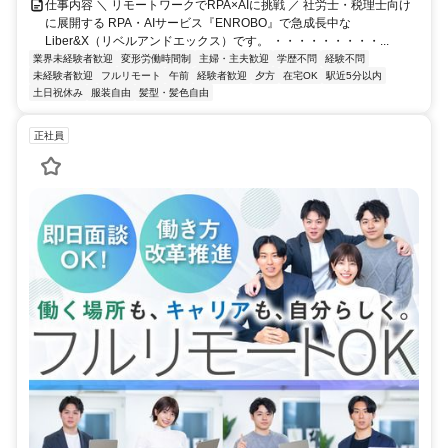
仕事内容 ＼ リモートワークでRPA×AIに挑戦 ／ 社労士・税理士向け
に展開する RPA・AIサービス『ENROBO』で急成長中な
Liber&X（リベルアンドエックス）です。 ・・・・・・・・・...
業界未経験者歓迎
変形労働時間制
主婦・主夫歓迎
学歴不問
経験不問
未経験者歓迎
フルリモート
午前
経験者歓迎
夕方
在宅OK
駅近5分以内
土日祝休み
服装自由
髪型・髪色自由
正社員