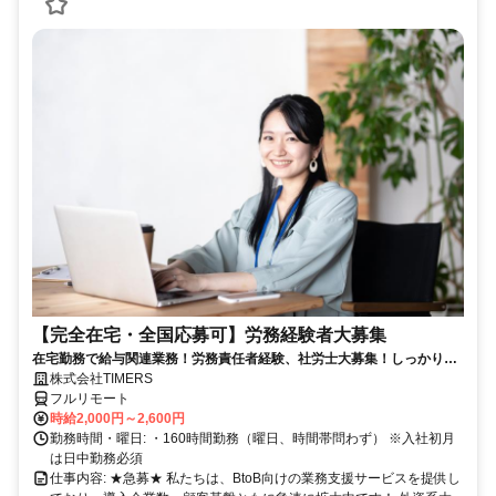
【完全在宅・全国応募可】労務経験者大募集
在宅勤務で給与関連業務！労務責任者経験、社労士大募集！しっかり稼
ぎたい方、注目！
株式会社TIMERS
フルリモート
時給2,000円～2,600円
勤務時間・曜日: ・160時間勤務（曜日、時間帯問わず） ※入社初月
は日中勤務必須
仕事内容: ★急募★ 私たちは、BtoB向けの業務支援サービスを提供し