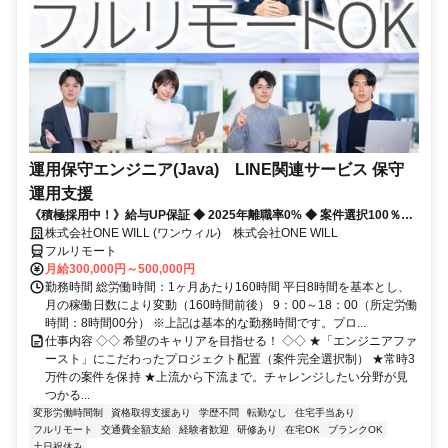
運用保守エンジニア(Java) LINE関連サービス 保守
運用支援
《積極採用中！》給与UP保証 ◆ 2025年離職率0% ◆ 案件選択100％！
◆ 平均残業7時間！
株式会社ONE WILL (ワンウィル) 株式会社ONE WILL
フルリモート
月給300,000円～500,000円
勤務時間 総労働時間：1ヶ月あたり160時間 平日8時間を基本とし、
月の稼働日数により変動（160時間前後） 9：00～18：00（所定労働
時間：8時間00分） ※上記は基本的な勤務時間です。プロ...
仕事内容 ◇◇ 希望のキャリアを目指せる！ ◇◇ ★「エンジニアファ
ースト」にこだわったプロジェクト配置（案件完全選択制） ★常時3
万件の案件を保持 ★上流から下流まで。チャレンジしたい分野が見
つかる...
変形労働時間制
資格取得支援あり
学歴不問
転勤なし
住宅手当あり
フルリモート
交通費全額支給
経験者歓迎
研修あり
在宅OK
ブランクOK
土日祝休み