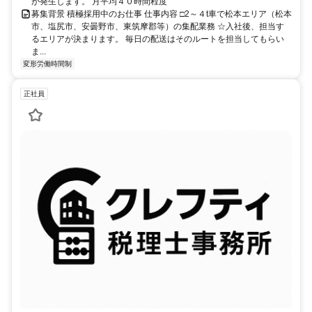
が発生します。 月平均４０時間程度
募集背景 積極採用中のお仕事 仕事内容 □2～４t車で松本エリア（松本
市、塩尻市、安曇野市、東筑摩郡等）の集配業務 ☆入社後、担当す
るエリアが決まります。 毎日の配送はそのルートを担当してもらい
ま...
変形労働時間制
正社員