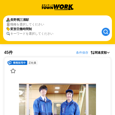
長野県
三溝駅
職種を選択してください
変形労働時間制
キーワードを選択してください
45件
条件保存
関連度順
正社員