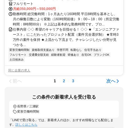
フルリモート
月給350,000円～550,000円
勤務時間 総労働時間：1ヶ月あたり160時間 平日8時間を基本とし、
月の稼働日数により変動（160時間前後） 9：00～18：00（所定労働
時間：8時間00分） ※上記は基本的な勤務時間です。プロ...
仕事内容 ◇◇ 希望のキャリアを目指せる！ ◇◇ ★「エンジニアファ
ースト」にこだわったプロジェクト配置（案件完全選択制） ★常時3
万件の案件を保持 ★上流から下流まで。チャレンジしたい分野が見
つかる...
変形労働時間制
資格取得支援あり
学歴不問
転勤なし
住宅手当あり
フルリモート
交通費全額支給
経験者歓迎
研修あり
在宅OK
ブランクOK
土日祝休み
同じ企業の求人
前へ
次へ
1
2
3
この条件の新着求人を受け取る
長野県 / 三溝駅
変形労働時間制
「LINEで受け取る」では、新着求人のほか、おすすめ情報なども配信しま
す。
詳しくはこちら