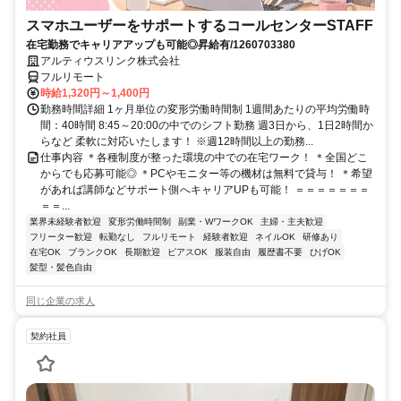
スマホユーザーをサポートするコールセンターSTAFF
在宅勤務でキャリアアップも可能◎昇給有/1260703380
アルティウスリンク株式会社
フルリモート
時給1,320円～1,400円
勤務時間詳細 1ヶ月単位の変形労働時間制 1週間あたりの平均労働時
間：40時間 8:45～20:00の中でのシフト勤務 週3日から、1日2時間か
らなど 柔軟に対応いたします！ ※週12時間以上の勤務...
仕事内容 ＊各種制度が整った環境の中での在宅ワーク！ ＊全国どこ
からでも応募可能◎ ＊PCやモニター等の機材は無料で貸与！ ＊希望
があれば講師などサポート側へキャリアUPも可能！ ＝＝＝＝＝＝＝
＝＝...
業界未経験者歓迎
変形労働時間制
副業・WワークOK
主婦・主夫歓迎
フリーター歓迎
転勤なし
フルリモート
経験者歓迎
ネイルOK
研修あり
在宅OK
ブランクOK
長期歓迎
ピアスOK
服装自由
履歴書不要
ひげOK
髪型・髪色自由
同じ企業の求人
契約社員