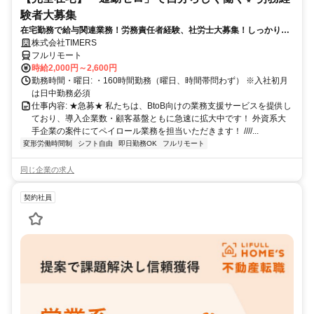
験者大募集
在宅勤務で給与関連業務！労務責任者経験、社労士大募集！しっかり稼
ぎたい方、注目！
株式会社TIMERS
フルリモート
時給2,000円～2,600円
勤務時間・曜日: ・160時間勤務（曜日、時間帯問わず） ※入社初月
は日中勤務必須
仕事内容: ★急募★ 私たちは、BtoB向けの業務支援サービスを提供し
ており、導入企業数・顧客基盤ともに急速に拡大中です！ 外資系大
手企業の案件にてペイロール業務を担当いただきます！ ////...
変形労働時間制
シフト自由
即日勤務OK
フルリモート
同じ企業の求人
契約社員