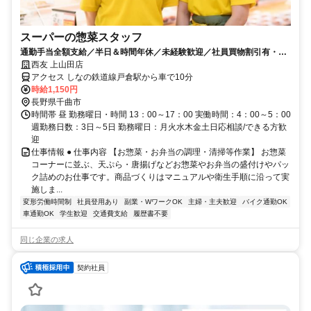
スーパーの惣菜スタッフ
通勤手当全額支給／半日＆時間年休／未経験歓迎／社員買物割引有・仕
事終わりにお得にお買物☆
西友 上山田店
アクセス しなの鉄道線戸倉駅から車で10分
時給1,150円
長野県千曲市
時間帯 昼 勤務曜日・時間 13：00～17：00 実働時間：4：00～5：00
週勤務日数：3日～5日 勤務曜日：月火水木金土日応相談/できる方歓
迎
仕事情報 ● 仕事内容 【お惣菜・お弁当の調理・清掃等作業】 お惣菜
コーナーに並ぶ、天ぷら・唐揚げなどお惣菜やお弁当の盛付けやパッ
ク詰めのお仕事です。商品づくりはマニュアルや衛生手順に沿って実
施しま...
変形労働時間制
社員登用あり
副業・WワークOK
主婦・主夫歓迎
バイク通勤OK
車通勤OK
学生歓迎
交通費支給
履歴書不要
同じ企業の求人
契約社員