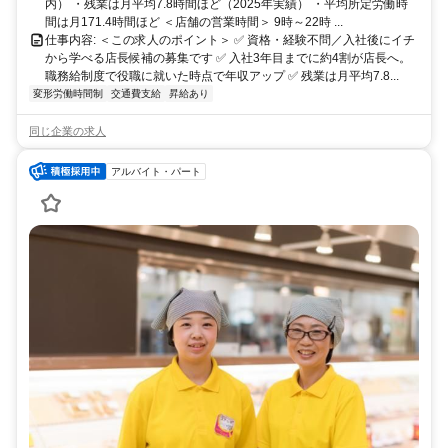
内） ・残業は月平均7.8時間ほど（2025年実績） ・平均所定労働時
間は月171.4時間ほど ＜店舗の営業時間＞ 9時～22時 ...
仕事内容: ＜この求人のポイント＞ ✅ 資格・経験不問／入社後にイチ
から学べる店長候補の募集です ✅ 入社3年目までに約4割が店長へ。
職務給制度で役職に就いた時点で年収アップ ✅ 残業は月平均7.8...
変形労働時間制
交通費支給
昇給あり
同じ企業の求人
アルバイト・パート