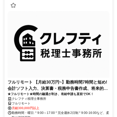
フルリモート 【月給30万円~】勤務時間7時間と短め!
会計ソフト入力、決算書・税務申告書作成、将来的に
★フルリモート★時間の融通が利き、有給申請も直前でOK！
決算説明も
クレフティ税理士事務所
フルリモート
月給300,000円以上
勤務時間・曜日: * 9:00～17:00 * 完全週休2日制 * 9:00-16:00など、柔