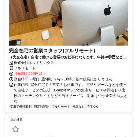
完全在宅の営業スタッフ(フルリモート)
（完全在宅）自宅で働ける営業のお仕事になります。年齢や学歴など問
いません。
株式会社ネットリンクス
フルリモート
月給250,000円以上
勤務時間・曜日: 週5回、9時〜18時、基本残業はありません
仕事内容: 完全在宅での営業のお仕事です。 電話やズームなどを使っ
て自社サービスの説明（Googleマップの集客サービスや見積もり比
較のマッチングサイトなどの自社サービス、対象は中小企業の法人と
な...
変形労働時間制
固定時間制
フルリモート
残業なし
在宅OK
契約社員