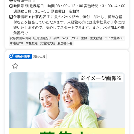
長野県千曲市
時間帯 朝 勤務曜日・時間 08：00～12：00 実働時間：3：00～4：00
週勤務日数：3日～5日 勤務曜日：応相談
仕事情報 ● 仕事内容 主に魚のパック詰め、値付、品出し、簡単な盛
付などを担当していただきます。未経験の方には先輩社員が丁寧に指
導いたしますので、安心してスタートできます。また、水産加工や鮮
魚部門で...
変形労働時間制
社員登用あり
副業・WワークOK
主婦・主夫歓迎
バイク通勤OK
車通勤OK
学生歓迎
交通費支給
履歴書不要
契約社員