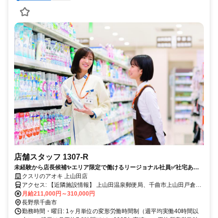
店舗スタッフ 1307-R
未経験から店長候補✨エリア限定で働けるリージョナル社員✅社宅あり
｜残業月7.8h
クスリのアオキ 上山田店
アクセス: 【近隣施設情報】 上山田温泉郵便局、千曲市上山田戸倉出
張所、上山田公民館図書室〔上山田文化会館〕、上山田病院
月給211,000円～310,000円
長野県千曲市
勤務時間・曜日: 1ヶ月単位の変形労働時間制（週平均実働40時間以