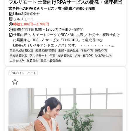
フルリモート 士業向けRPAサービスの開発・保守担当
業界特化のRPA＆AIサービス／在宅勤務／実働6-8時間
Liber&X株式会社
フルリモート
時給1,300円～2,700円
勤務時間詳細 9:00～18:00内で実働6～8時間
仕事内容 ＼ リモートワークでRPA×AIに挑戦 ／ 社労士・税理士向け
に展開する RPA・AIサービス『ENROBO』で急成長中な
Liber&X（リベルアンドエックス）です。 ・・・・・・・・・...
業界未経験者歓迎
変形労働時間制
主婦・主夫歓迎
学歴不問
経験不問
未経験者歓迎
フルリモート
午前
経験者歓迎
夕方
在宅OK
駅近5分以内
土日祝休み
服装自由
髪型・髪色自由
アルバイト・パート