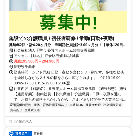
施設での介護職員 / 初任者研修 / 常勤(日勤+夜勤)
賞与年2回・計4.20ヶ月分 ※嘱託社員は計3.00ヶ月分！【年休120日以
上】
社会福祉法人千聖会 養護老人ホーム普携寺香風園
アクセス 【駅名】 戸倉駅/千曲駅/坂城駅
月給195,500円～294,900円
長野県千曲市
勤務時間・シフト詳細 日勤・夜勤を含むシフト制です。多様な勤務
を経験しながらスキルの幅をさらに広げられます。 - 07:15-16:00
08:45-17:30 10:15-19:00 15:30-翌...
仕事内容 【施設名】:養護老人ホーム普携寺香風園 【施設形態】:施設
【雇用形態】:契約社員 【募集職種】:介護職員 - 日勤・夜勤を通し
て、お持ちの資格を活かしながら、さまざまな時間帯での業務に携...
変形労働時間制
産休・育休取得実績あり
車通勤OK
経験者歓迎
社会保険完備
賞与あり
交通費支給
同じ企業の求人
正社員