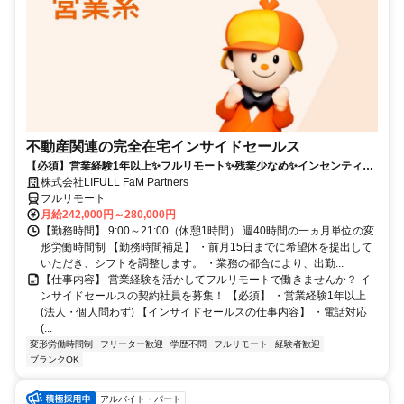
不動産関連の完全在宅インサイドセールス
【必須】営業経験1年以上✨フルリモート✨残業少なめ✨インセンティブ
有
株式会社LIFULL FaM Partners
フルリモート
月給242,000円～280,000円
【勤務時間】 9:00～21:00（休憩1時間） 週40時間の一ヵ月単位の変
形労働時間制 【勤務時間補足】 ・前月15日までに希望休を提出して
いただき、シフトを調整します。 ・業務の都合により、出勤...
【仕事内容】 営業経験を活かしてフルリモートで働きませんか？ イ
ンサイドセールスの契約社員を募集！ 【必須】 ・営業経験1年以上
(法人・個人問わず) 【インサイドセールスの仕事内容】 ・電話対応
(...
変形労働時間制
フリーター歓迎
学歴不問
フルリモート
経験者歓迎
ブランクOK
アルバイト・パート