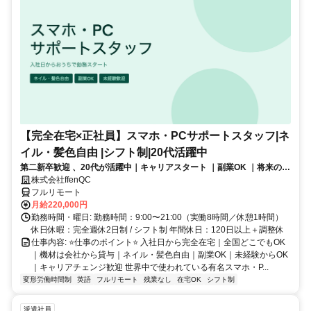
【完全在宅×正社員】スマホ・PCサポートスタッフ|ネ
イル・髪色自由 |シフト制|20代活躍中
第二新卒歓迎 、20代が活躍中｜キャリアスタート ｜副業OK ｜将来のキ
ャリアパスあり（長期キャリアを推奨しています）
株式会社ffenQC
フルリモート
月給220,000円
勤務時間・曜日: 勤務時間：9:00〜21:00（実働8時間／休憩1時間）
休日休暇：完全週休2日制 / シフト制 年間休日：120日以上＋調整休
仕事内容: ⭐️仕事のポイント⭐️ 入社日から完全在宅｜全国どこでもOK
｜機材は会社から貸与｜ネイル・髪色自由｜副業OK｜未経験からOK
｜キャリアチェンジ歓迎 世界中で使われている有名スマホ・P...
変形労働時間制
英語
フルリモート
残業なし
在宅OK
シフト制
派遣社員