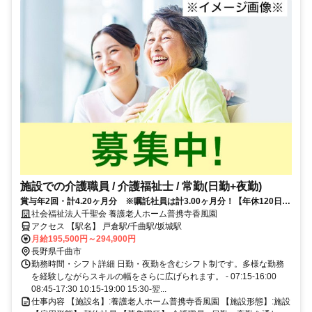
施設での介護職員 / 介護福祉士 / 常勤(日勤+夜勤)
賞与年2回・計4.20ヶ月分 ※嘱託社員は計3.00ヶ月分！【年休120日以
上】
社会福祉法人千聖会 養護老人ホーム普携寺香風園
アクセス 【駅名】 戸倉駅/千曲駅/坂城駅
月給195,500円～294,900円
長野県千曲市
勤務時間・シフト詳細 日勤・夜勤を含むシフト制です。多様な勤務
を経験しながらスキルの幅をさらに広げられます。 - 07:15-16:00
08:45-17:30 10:15-19:00 15:30-翌...
仕事内容 【施設名】:養護老人ホーム普携寺香風園 【施設形態】:施設