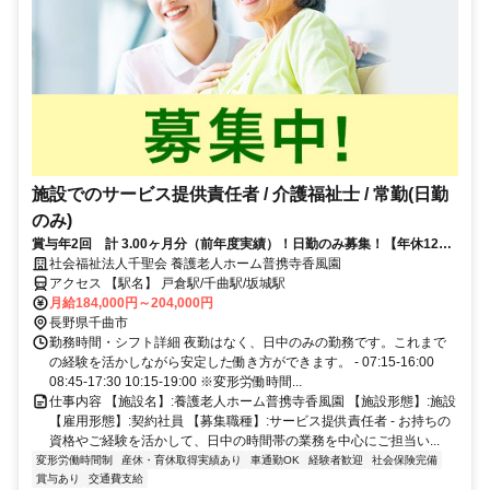
施設でのサービス提供責任者 / 介護福祉士 / 常勤(日勤
のみ)
賞与年2回 計 3.00ヶ月分（前年度実績）！日勤のみ募集！【年休120
日以上】
社会福祉法人千聖会 養護老人ホーム普携寺香風園
アクセス 【駅名】 戸倉駅/千曲駅/坂城駅
月給184,000円～204,000円
長野県千曲市
勤務時間・シフト詳細 夜勤はなく、日中のみの勤務です。これまで
の経験を活かしながら安定した働き方ができます。 - 07:15-16:00
08:45-17:30 10:15-19:00 ※変形労働時間...
仕事内容 【施設名】:養護老人ホーム普携寺香風園 【施設形態】:施設
【雇用形態】:契約社員 【募集職種】:サービス提供責任者 - お持ちの
資格やご経験を活かして、日中の時間帯の業務を中心にご担当い...
変形労働時間制
産休・育休取得実績あり
車通勤OK
経験者歓迎
社会保険完備
賞与あり
交通費支給