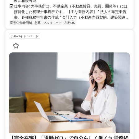
軟に相談可能
仕事内容: 弊事務所は、不動産業（不動産賃貸、売買、開発等）にほ
ぼ特化した税理士事務所です。 【主な業務内容】 * 法人の確定申告
書、各種税務申告書の作成 * 会計入力（不動産売買契約、建築関連...
変形労働時間制
急募
フルリモート
在宅OK
アルバイト・パート
【完全在宅】「通勤ゼロ」で自分らしく働く✨ 労務経