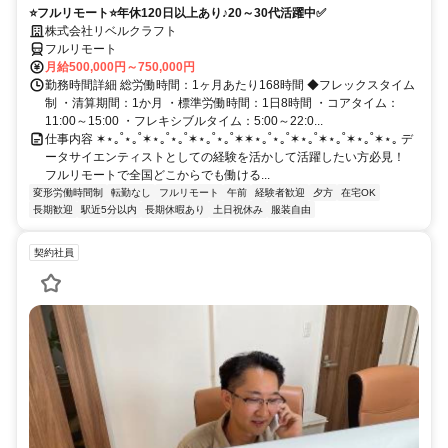
⭐フルリモート⭐年休120日以上あり♪20～30代活躍中✅
株式会社リベルクラフト
フルリモート
月給500,000円～750,000円
勤務時間詳細 総労働時間：1ヶ月あたり168時間 ◆フレックスタイム
制 ・清算期間：1か月 ・標準労働時間：1日8時間 ・コアタイム：
11:00～15:00 ・フレキシブルタイム：5:00～22:0...
仕事内容 ✶⋆｡˚⋆｡˚✶⋆｡˚⋆｡˚✶⋆｡˚⋆｡˚✶✶⋆｡˚⋆｡˚✶⋆｡˚✶⋆｡˚✶⋆｡˚✶⋆｡ デ
ータサイエンティストとしての経験を活かして活躍したい方必見！
フルリモートで全国どこからでも働ける...
変形労働時間制
転勤なし
フルリモート
午前
経験者歓迎
夕方
在宅OK
長期歓迎
駅近5分以内
長期休暇あり
土日祝休み
服装自由
契約社員