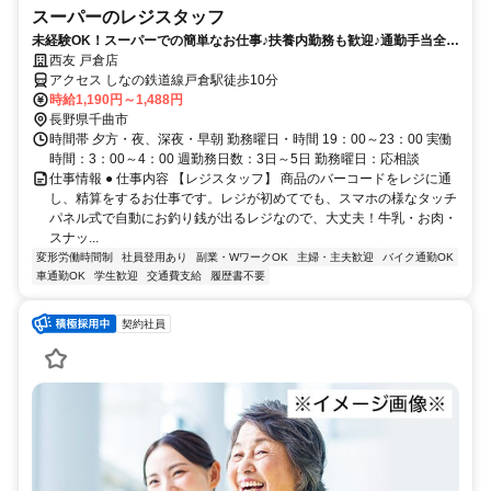
スーパーのレジスタッフ
未経験OK！スーパーでの簡単なお仕事♪扶養内勤務も歓迎♪通勤手当全額
支給／社員買物割引有
西友 戸倉店
アクセス しなの鉄道線戸倉駅徒歩10分
時給1,190円～1,488円
長野県千曲市
時間帯 夕方・夜、深夜・早朝 勤務曜日・時間 19：00～23：00 実働
時間：3：00～4：00 週勤務日数：3日～5日 勤務曜日：応相談
仕事情報 ● 仕事内容 【レジスタッフ】 商品のバーコードをレジに通
し、精算をするお仕事です。レジが初めてでも、スマホの様なタッチ
パネル式で自動にお釣り銭が出るレジなので、大丈夫！牛乳・お肉・
スナッ...
変形労働時間制
社員登用あり
副業・WワークOK
主婦・主夫歓迎
バイク通勤OK
車通勤OK
学生歓迎
交通費支給
履歴書不要
契約社員