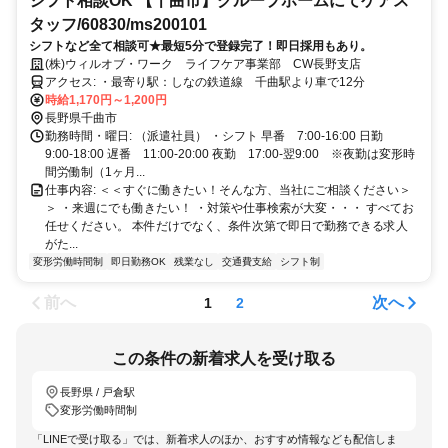
シフト相談OK 【千曲市】グループホームにてケアス
タッフ/60830/ms200101
シフトなど全て相談可★最短5分で登録完了！即日採用もあり。
(株)ウィルオブ・ワーク ライフケア事業部 CW長野支店
アクセス: ・最寄り駅：しなの鉄道線 千曲駅より車で12分
時給1,170円～1,200円
長野県千曲市
勤務時間・曜日: （派遣社員） ・シフト 早番 7:00-16:00 日勤
9:00-18:00 遅番 11:00-20:00 夜勤 17:00-翌9:00 ※夜勤は変形時
間労働制（1ヶ月...
仕事内容: ＜＜すぐに働きたい！そんな方、当社にご相談ください＞
＞ ・来週にでも働きたい！ ・対策や仕事検索が大変・・・ すべてお
任せください。 本件だけでなく、条件次第で即日で勤務できる求人
がた...
変形労働時間制
即日勤務OK
残業なし
交通費支給
シフト制
前へ
次へ
1
2
この条件の新着求人を受け取る
長野県 / 戸倉駅
変形労働時間制
「LINEで受け取る」では、新着求人のほか、おすすめ情報なども配信しま