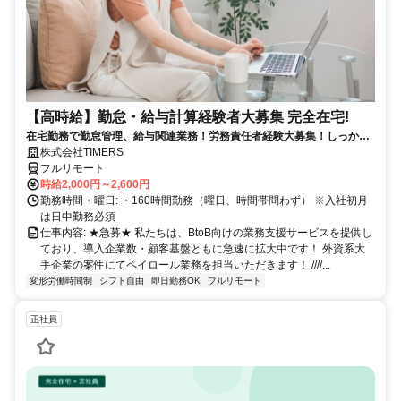
【高時給】勤怠・給与計算経験者大募集 完全在宅!
在宅勤務で勤怠管理、給与関連業務！労務責任者経験大募集！しっかり
稼ぎたい方、注目！
株式会社TIMERS
フルリモート
時給2,000円～2,600円
勤務時間・曜日: ・160時間勤務（曜日、時間帯問わず） ※入社初月
は日中勤務必須
仕事内容: ★急募★ 私たちは、BtoB向けの業務支援サービスを提供し
ており、導入企業数・顧客基盤ともに急速に拡大中です！ 外資系大
手企業の案件にてペイロール業務を担当いただきます！ ////...
変形労働時間制
シフト自由
即日勤務OK
フルリモート
正社員