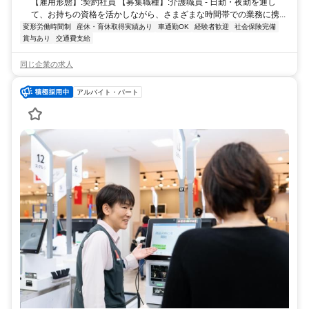
【雇用形態】:契約社員 【募集職種】:介護職員 - 日勤・夜勤を通し
て、お持ちの資格を活かしながら、さまざまな時間帯での業務に携...
変形労働時間制
産休・育休取得実績あり
車通勤OK
経験者歓迎
社会保険完備
賞与あり
交通費支給
同じ企業の求人
アルバイト・パート