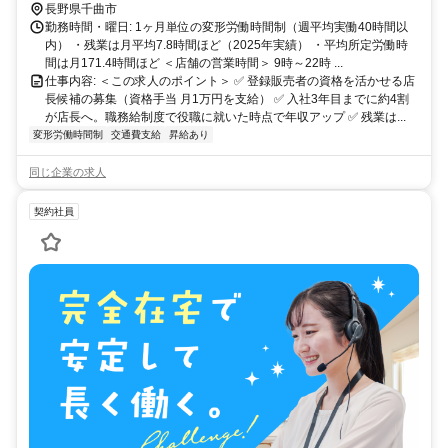
長野県千曲市
勤務時間・曜日: 1ヶ月単位の変形労働時間制（週平均実働40時間以
内） ・残業は月平均7.8時間ほど（2025年実績） ・平均所定労働時
間は月171.4時間ほど ＜店舗の営業時間＞ 9時～22時 ...
仕事内容: ＜この求人のポイント＞ ✅ 登録販売者の資格を活かせる店
長候補の募集（資格手当 月1万円を支給） ✅ 入社3年目までに約4割
が店長へ。職務給制度で役職に就いた時点で年収アップ ✅ 残業は...
変形労働時間制
交通費支給
昇給あり
同じ企業の求人
契約社員