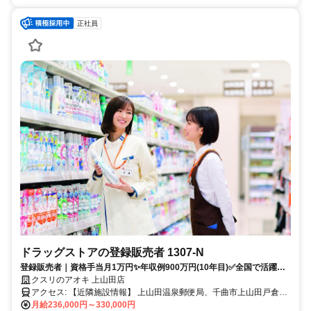
正社員
ドラッグストアの登録販売者 1307-N
登録販売者｜資格手当月1万円✨年収例900万円(10年目)✅全国で活躍す
るナショナル社員
クスリのアオキ 上山田店
アクセス: 【近隣施設情報】 上山田温泉郵便局、千曲市上山田戸倉出
張所、上山田公民館図書室〔上山田文化会館〕、上山田病院
月給236,000円～330,000円