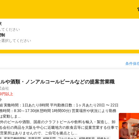
駅
してください
間制
を選択してください
条件保
ールや酒類・ノンアルコールビールなどの提案営業職
式会社
00円以上
ト
 実働時間：1日あたり8時間 平均勤務日数：1ヶ月あたり20日 〜 22日
時間：8:30～17:30(休憩時間 1時間00分) 営業場所や状況により勤務
変動しま...
海外のビールや酒類、国産のクラフトビールや飲料を輸入・製造し、卸
る会社の商品を大阪を中心に近畿地方の飲食店等に提案営業する仕事で
や営業所はありませんので、ご自宅を拠点とし...
迎
変形労働時間制
学歴不問
経験不問
フルリモート
経験者歓迎
研修あり