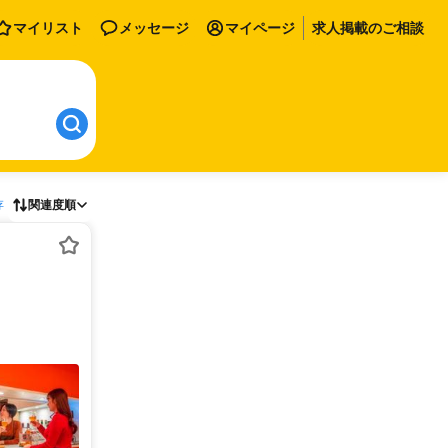
マイリスト
メッセージ
マイページ
求人掲載のご相談
存
関連度順