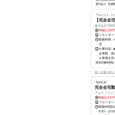
賞与あり
交通
アルバイト・パ
【完全在宅
株式会社TIME
時給2,000
フルリモー
勤務時間・
須
仕事内容:
企業数・顧
ル業務を担当い
変形労働時間制
同じ企業の求人
契約社員
完全在宅勤
アルティウス
時給1,320
フルリモー
勤務時間詳
8:45～2