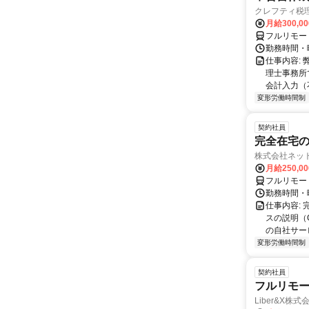
クレフティ税
月給300,0
フルリモー
勤務時間・曜日
仕事内容:
理士事務所
会計入力（
変形労働時間制
契約社員
完全在宅の
株式会社ネッ
月給250,0
フルリモー
勤務時間・
仕事内容:
スの説明（
の自社サー
変形労働時間制
契約社員
フルリモー
Liber&X株式