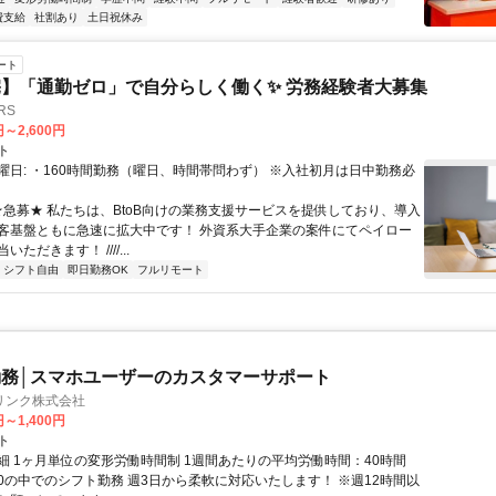
費支給
社割あり
土日祝休み
ート
】「通勤ゼロ」で自分らしく働く✨ 労務経験者大募集
RS
円～2,600円
ト
曜日: ・160時間勤務（曜日、時間帯問わず） ※入社初月は日中勤務必
 ★急募★ 私たちは、BtoB向けの業務支援サービスを提供しており、導入
客基盤ともに急速に拡大中です！ 外資系大手企業の案件にてペイロー
ただきます！ ////...
シフト自由
即日勤務OK
フルリモート
務│スマホユーザーのカスタマーサポート
リンク株式会社
円～1,400円
ト
細 1ヶ月単位の変形労働時間制 1週間あたりの平均労働時間：40時間
0:00の中でのシフト勤務 週3日から柔軟に対応いたします！ ※週12時間以