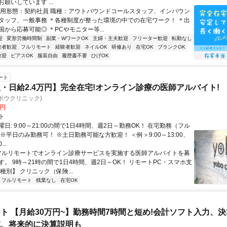
願いしています ...
雇用形態：契約社員 職種：アウトバウンドコールスタッフ、インバウン
タッフ、一般事務 ＊各種制度が整った環境の中での在宅ワーク！ ＊出
から応募可能◎ ＊PCやモニター等...
迎
変形労働時間制
副業・WワークOK
主婦・主夫歓迎
フリーター歓迎
転勤なし
験者歓迎
フルリモート
経験者歓迎
ネイルOK
研修あり
在宅OK
ブランクOK
歓迎
ピアスOK
服装自由
履歴書不要
ひげOK
ート
・日給2.4万円】完全在宅!オンライン診療の医師アルバイト!
c(ヨボウクリニック)
0円
ト
日: 9:00～21:00の間で1日4時間、週2日～勤務OK！ 在宅勤務（フル
※平日のみ勤務可！ ※土日勤務可能な方歓迎！ ＜例＞9:00～13:00、
...
 フルリモートでオンライン診療サービスを実施する医師アルバイトを募
す。 9時～21時の間で1日4時間、週2日～OK！ リモートPC・スマホ支
種別】 クリニック（保険...
フルリモート
残業なし
在宅OK
ト 【月給30万円~】勤務時間7時間と短め!会計ソフト入力、
成、将来的に決算説明も