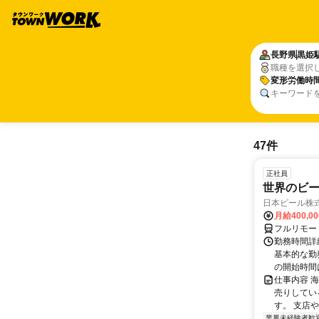
長野県
黒姫
職種を選択
変形労働時
キーワード
47件
正社員
世界のビ
日本ビール株
月給400,0
フルリモー
勤務時間詳細
基本的な勤務
の開始時間は
仕事内容 
売りしてい
す。 支店
業界未経験者歓