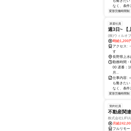
も働きたい
なく、条件
変形労働時間制
派遣社員
週3日~ 【
(株)ウィルオ
時給1,200
アクセス: ・最寄り駅：黒姫(信越本線/北しなの線)駅より徒歩15分 ★車通勤可能で
す
長野県上水
勤務時間・曜
00 遅番：
月...
仕事内容:
も働きたい
なく、条件
変形労働時間制
契約社員
不動産関
株式会社LIFULL 
月給242,0
フルリモー