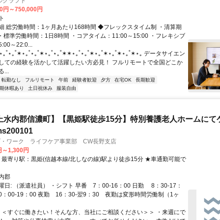
ルクラフト
00円～750,000円
ト
細 総労働時間：1ヶ月あたり168時間 ◆フレックスタイム制 ・清算期
・標準労働時間：1日8時間 ・コアタイム：11:00～15:00 ・フレキシブ
0～22:0...
˚⋆｡˚✶⋆｡˚⋆｡˚✶⋆｡˚⋆｡˚✶✶⋆｡˚⋆｡˚✶⋆｡˚✶⋆｡˚✶⋆｡˚✶⋆｡ データサイエン
しての経験を活かして活躍したい方必見！ フルリモートで全国どこか
..
転勤なし
フルリモート
午前
経験者歓迎
夕方
在宅OK
長期歓迎
期休暇あり
土日祝休み
服装自由
【上水内郡信濃町】【黒姫駅徒歩15分】特別養護老人ホームにて
ms200101
ブ・ワーク ライフケア事業部 CW長野支店
円～1,300円
内郡
日: （派遣社員） ・シフト 早番 7：00-16：00 日勤 8：30-17：
10：00-19：00 夜勤 16：30-翌9：30 夜勤は変形時間労働制（1ヶ
 ＜＜すぐに働きたい！そんな方、当社にご相談ください＞＞ ・来週にで