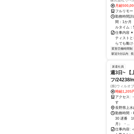
株式会社リベ
月給500,0
フルリモー
勤務時間詳
間：1か月 
ルタイム：5:0
仕事内容 ✶⋆｡
ティストと
らでも働ける.
変形労働時間制
駅近5分以内
長
派遣社員
週3日~ 
フ/24238/
(株)ウィルオ
時給1,205
アクセス: ・最寄り駅：黒姫(信越本線/北しなの線)駅より徒歩15分 ★車通勤可能で
す
長野県上水
勤務時間・曜
30 遅番 
月） ・...
仕事内容: