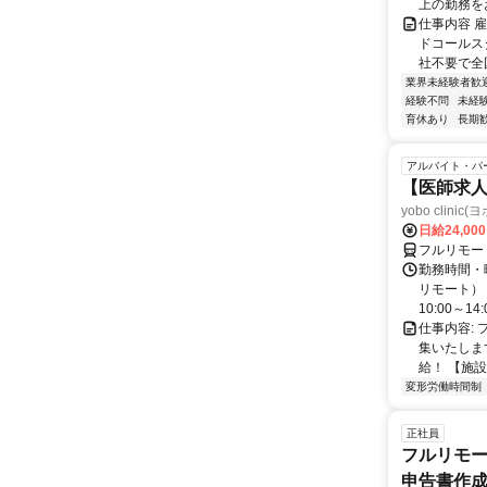
上の勤務をお
仕事内容 
ドコールス
社不要で全国
業界未経験者歓
経験不問
未経
育休あり
長期
アルバイト・パ
【医師求人
yobo clini
日給24,00
フルリモー
勤務時間・曜
リモート） 
10:00～14:0
仕事内容:
集いたしま
給！ 【施設
変形労働時間制
正社員
フルリモー
申告書作