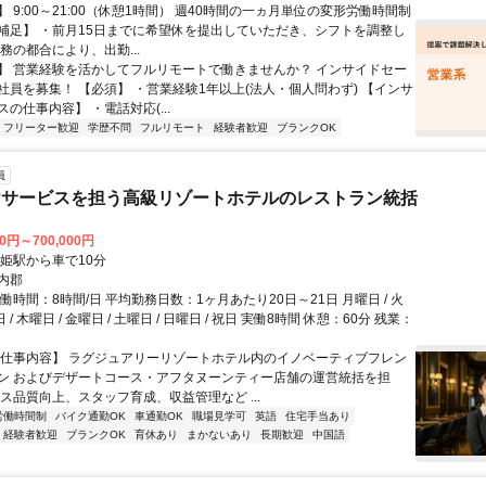
 9:00～21:00（休憩1時間） 週40時間の一ヵ月単位の変形労働時間制
補足】 ・前月15日までに希望休を提出していただき、シフトを調整し
務の都合により、出勤...
】 営業経験を活かしてフルリモートで働きませんか？ インサイドセー
社員を募集！ 【必須】 ・営業経験1年以上(法人・個人問わず) 【インサ
の仕事内容】 ・電話対応(...
フリーター歓迎
学歴不問
フルリモート
経験者歓迎
ブランクOK
員
けサービスを担う高級リゾートホテルのレストラン統括
00円～700,000円
黒姫駅から車で10分
内郡
働時間：8時間/日 平均勤務日数：1ヶ月あたり20日～21日 月曜日 / 火
日 / 木曜日 / 金曜日 / 土曜日 / 日曜日 / 祝日 実働8時間 休憩：60分 残業：
【仕事内容】 ラグジュアリーリゾートホテル内のイノベーティブフレン
ン およびデザートコース・アフタヌーンティー店舗の運営統括を担
ス品質向上、スタッフ育成、収益管理など ...
労働時間制
バイク通勤OK
車通勤OK
職場見学可
英語
住宅手当あり
経験者歓迎
ブランクOK
育休あり
まかないあり
長期歓迎
中国語