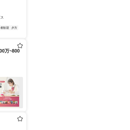
ビス
験者歓迎
夕方
0万~800