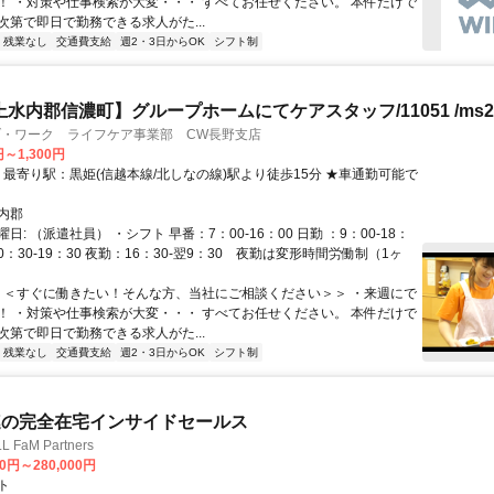
！ ・対策や仕事検索が大変・・・ すべてお任せください。 本件だけで
次第で即日で勤務できる求人がた...
残業なし
交通費支給
週2・3日からOK
シフト制
上水内郡信濃町】グループホームにてケアスタッフ/11051 /ms20
ブ・ワーク ライフケア事業部 CW長野支店
円～1,300円
内郡
日: （派遣社員） ・シフト 早番：7：00-16：00 日勤 ：9：00-18：
10：30-19：30 夜勤：16：30-翌9：30 夜勤は変形時間労働制（1ヶ
 ＜＜すぐに働きたい！そんな方、当社にご相談ください＞＞ ・来週にで
！ ・対策や仕事検索が大変・・・ すべてお任せください。 本件だけで
次第で即日で勤務できる求人がた...
残業なし
交通費支給
週2・3日からOK
シフト制
連の完全在宅インサイドセールス
FaM Partners
00円～280,000円
ト