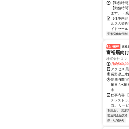
【勤務時間】
【勤務時間
ます。 ・業
【仕事内容
ルスの契約
イドセールス
変形労働時間制
正社
富裕層向
株式会社ロマ
月給540,0
アクセス 
長野県上水
勤務時間 実
曜日 / 水曜
未...
仕事内容 
チレストラ
当。 サービ
制服あり
変形
交通費全額支給
寮・社宅あり