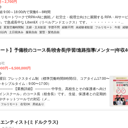
円～2,700円
ト
 9:00～18:00内で実働6～8時間
 リモートワークでRPA×AIに挑戦 ／ 社労士・税理士向けに展開する RPA・AIサー
O』で急成長中な Liber&X（リベルアンドエックス）です。 ・・・・・・・・・...
迎
変形労働時間制
主婦・主夫歓迎
学歴不問
経験不問
未経験者歓迎
フルリモート
午前
経
分以内
土日祝休み
服装自由
髪型・髪色自由
ート】予備校のコース長/校舎長|学習/進路指導/メンター|年収40
会社
000円～6,500,000円
ト
日: フレックスタイム制 （標準労働時間8時間/日、コアタイム17:00〜
レキシブルタイム：9:00〜17:00）
────── 【業務詳細】 ────── 中学生、高校生とその保護者へ向け
インスクール」のコース長（校舎長）です。 生徒、保護者との定期的
やチャットツールでの対応（メ...
フルリモート
在宅OK
昇給あり
エンティスト(ミドルクラス)