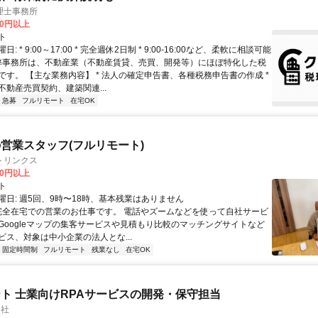
理士事務所
00円以上
ト
: * 9:00～17:00 * 完全週休2日制 * 9:00-16:00など、柔軟に相談可能
 弊事務所は、不動産業（不動産賃貸、売買、開発等）にほぼ特化した税
です。 【主な業務内容】 * 法人の確定申告書、各種税務申告書の作成 *
不動産売買契約、建築関連...
急募
フルリモート
在宅OK
営業スタッフ(フルリモート)
トリンクス
00円以上
ト
曜日: 週5回、9時〜18時、基本残業はありません
 完全在宅での営業のお仕事です。 電話やズームなどを使って自社サービ
Googleマップの集客サービスや見積もり比較のマッチングサイトなど
ビス、対象は中小企業の法人とな...
固定時間制
フルリモート
残業なし
在宅OK
ト 士業向けRPAサービスの開発・保守担当
会社