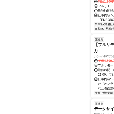
時給1,300
フルリモー
勤務時間詳細
仕事内容 ＼
『ENROB
業界未経験者歓
在宅OK
駅近5
正社員
【フルリモ
万
シンゲキ株式
年俸4,500,
フルリモー
勤務時間・曜
21:00、フ
仕事内容: 
た「オンラ
な三者面談
変形労働時間制
正社員
データサイ