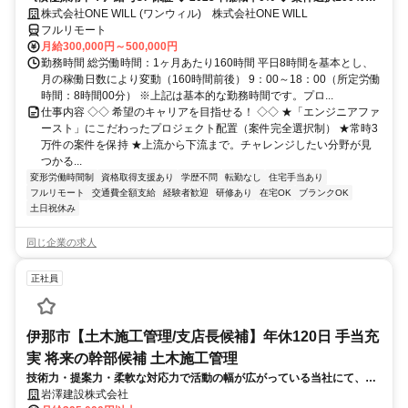
◆ 平均残業7時間！
株式会社ONE WILL (ワンウィル) 株式会社ONE WILL
フルリモート
月給300,000円～500,000円
勤務時間 総労働時間：1ヶ月あたり160時間 平日8時間を基本とし、
月の稼働日数により変動（160時間前後） 9：00～18：00（所定労働
時間：8時間00分） ※上記は基本的な勤務時間です。プロ...
仕事内容 ◇◇ 希望のキャリアを目指せる！ ◇◇ ★「エンジニアファ
ースト」にこだわったプロジェクト配置（案件完全選択制） ★常時3
万件の案件を保持 ★上流から下流まで。チャレンジしたい分野が見
つかる...
変形労働時間制
資格取得支援あり
学歴不問
転勤なし
住宅手当あり
フルリモート
交通費全額支給
経験者歓迎
研修あり
在宅OK
ブランクOK
土日祝休み
同じ企業の求人
正社員
伊那市【土木施工管理/支店長候補】年休120日 手当充
実 将来の幹部候補 土木施工管理
技術力・提案力・柔軟な対応力で活動の幅が広がっている当社にて、土
木施工管理職として現場監督をご担当いただきます。また支店長候補と
岩澤建設株式会社