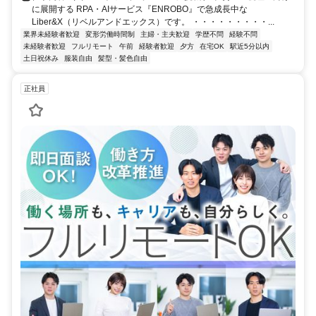
に展開する RPA・AIサービス『ENROBO』で急成長中な
Liber&X（リベルアンドエックス）です。 ・・・・・・・・・...
業界未経験者歓迎
変形労働時間制
主婦・主夫歓迎
学歴不問
経験不問
未経験者歓迎
フルリモート
午前
経験者歓迎
夕方
在宅OK
駅近5分以内
土日祝休み
服装自由
髪型・髪色自由
正社員