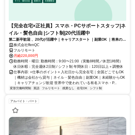
【完全在宅×正社員】スマホ・PCサポートスタッフ|ネ
イル・髪色自由 |シフト制|20代活躍中
第二新卒歓迎 、20代が活躍中｜キャリアスタート ｜副業OK ｜将来のキ
ャリアパスあり（長期キャリアを推奨しています）
株式会社ffenQC
フルリモート
月給220,000円
勤務時間・曜日: 勤務時間：9:00〜21:00（実働8時間／休憩1時間）
休日休暇：完全週休2日制 / シフト制 年間休日：120日以上＋調整休
仕事内容: ⭐️仕事のポイント⭐️ 入社日から完全在宅｜全国どこでもOK
｜機材は会社から貸与｜ネイル・髪色自由｜副業OK｜未経験からOK
｜キャリアチェンジ歓迎 世界中で使われている有名スマホ・P...
変形労働時間制
英語
フルリモート
残業なし
在宅OK
シフト制
アルバイト・パート