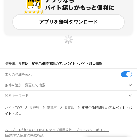
アプリを無料ダウンロード
長野県、沢渡駅、変形労働時間制のアルバイト・バイト求人情報
求人の詳細を表示
条件を追加・変更して検索
市区町村を追加・変更
関連キーワード
完全在宅ワーク 全国
シール貼り 在宅
現在地周辺
ガチャガチャ
犬カフェ
長野県
駅を追加・変更
バイトTOP
長野県
伊那市
沢渡駅
変形労働時間制のアルバイト・バ
長野県
すべて
イト・求人
長野市
松本市
上田市
岡谷市
飯田市
諏訪市
須坂市
小諸市
伊那市
駒ヶ根市
中野市
職種を追加・変更
JR中央本線(東京～塩尻)
大町市
飯山市
茅野市
塩尻市
佐久市
千曲市
東御市
安曇野市
南佐久郡
北佐久郡
信濃境駅
富士見駅
すずらんの里駅
青柳駅
茅野駅
上諏訪駅
下諏訪駅
岡谷駅
飲食・フードサービス
小県郡
諏訪郡
上伊那郡
下伊那郡
木曽郡
東筑摩郡
北安曇郡
埴科郡
上高井郡
特徴を追加・変更
みどり湖駅
川岸駅
辰野駅
信濃川島駅
小野駅
塩尻駅
飲食・フードサービス
下高井郡
上水内郡
下水内郡
すべて
ヘルプ・お問い合わせ
サイトマップ
利用規約・プライバシーポリシー
ホールスタッフ
キッチンスタッフ
皿洗い・洗い場
精肉・鮮魚加工
給食調理
人気
[企業]求人広告の掲載相談
小海線