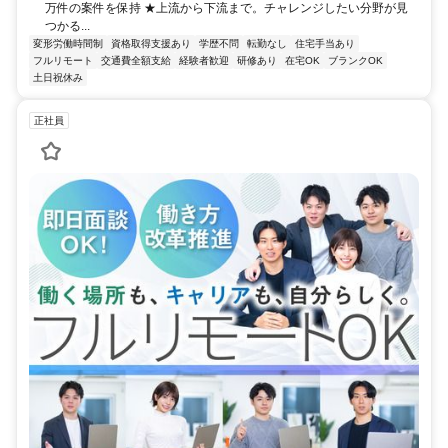
万件の案件を保持 ★上流から下流まで。チャレンジしたい分野が見
つかる...
変形労働時間制
資格取得支援あり
学歴不問
転勤なし
住宅手当あり
フルリモート
交通費全額支給
経験者歓迎
研修あり
在宅OK
ブランクOK
土日祝休み
正社員