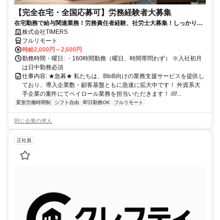
【完全在宅・全国応募可】労務経験者大募集
在宅勤務で給与関連業務！労務責任者経験、社労士大募集！しっかり稼
ぎたい方、注目！
株式会社TIMERS
フルリモート
時給2,000円～2,600円
勤務時間・曜日: ・160時間勤務（曜日、時間帯問わず） ※入社初月
は日中勤務必須
仕事内容: ★急募★ 私たちは、BtoB向けの業務支援サービスを提供し
ており、導入企業数・顧客基盤ともに急速に拡大中です！ 外資系大
手企業の案件にてペイロール業務を担当いただきます！ ////...
変形労働時間制
シフト自由
即日勤務OK
フルリモート
同じ企業の求人
正社員