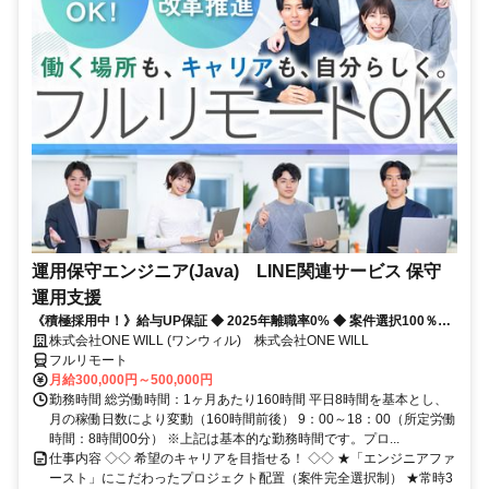
運用保守エンジニア(Java) LINE関連サービス 保守
運用支援
《積極採用中！》給与UP保証 ◆ 2025年離職率0% ◆ 案件選択100％！
◆ 平均残業7時間！
株式会社ONE WILL (ワンウィル) 株式会社ONE WILL
フルリモート
月給300,000円～500,000円
勤務時間 総労働時間：1ヶ月あたり160時間 平日8時間を基本とし、
月の稼働日数により変動（160時間前後） 9：00～18：00（所定労働
時間：8時間00分） ※上記は基本的な勤務時間です。プロ...
仕事内容 ◇◇ 希望のキャリアを目指せる！ ◇◇ ★「エンジニアファ
ースト」にこだわったプロジェクト配置（案件完全選択制） ★常時3