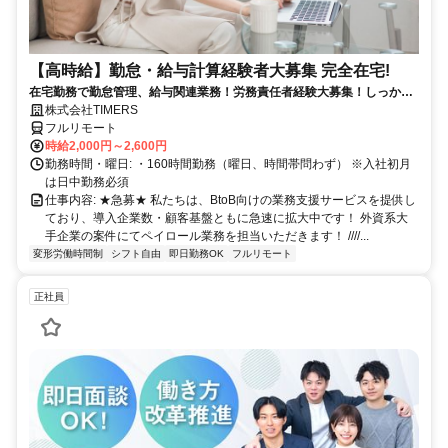
【高時給】勤怠・給与計算経験者大募集 完全在宅!
在宅勤務で勤怠管理、給与関連業務！労務責任者経験大募集！しっかり
稼ぎたい方、注目！
株式会社TIMERS
フルリモート
時給2,000円～2,600円
勤務時間・曜日: ・160時間勤務（曜日、時間帯問わず） ※入社初月
は日中勤務必須
仕事内容: ★急募★ 私たちは、BtoB向けの業務支援サービスを提供し
ており、導入企業数・顧客基盤ともに急速に拡大中です！ 外資系大
手企業の案件にてペイロール業務を担当いただきます！ ////...
変形労働時間制
シフト自由
即日勤務OK
フルリモート
正社員