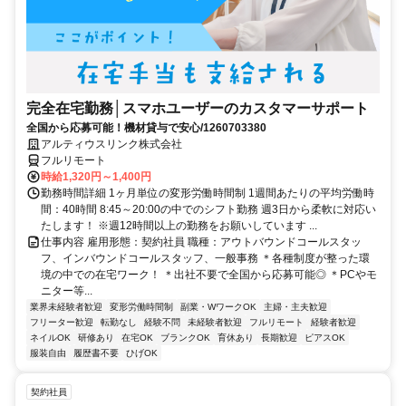
完全在宅勤務│スマホユーザーのカスタマーサポート
全国から応募可能！機材貸与で安心/1260703380
アルティウスリンク株式会社
フルリモート
時給1,320円～1,400円
勤務時間詳細 1ヶ月単位の変形労働時間制 1週間あたりの平均労働時
間：40時間 8:45～20:00の中でのシフト勤務 週3日から柔軟に対応い
たします！ ※週12時間以上の勤務をお願いしています ...
仕事内容 雇用形態：契約社員 職種：アウトバウンドコールスタッ
フ、インバウンドコールスタッフ、一般事務 ＊各種制度が整った環
境の中での在宅ワーク！ ＊出社不要で全国から応募可能◎ ＊PCやモ
ニター等...
業界未経験者歓迎
変形労働時間制
副業・WワークOK
主婦・主夫歓迎
フリーター歓迎
転勤なし
経験不問
未経験者歓迎
フルリモート
経験者歓迎
ネイルOK
研修あり
在宅OK
ブランクOK
育休あり
長期歓迎
ピアスOK
服装自由
履歴書不要
ひげOK
契約社員