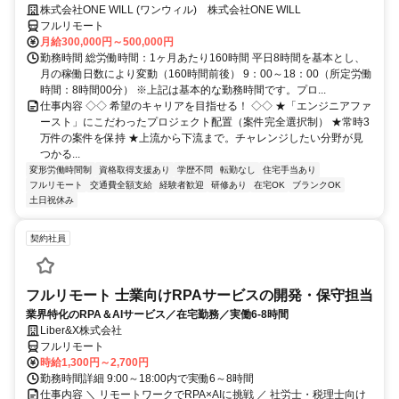
◆ 平均残業7時間！
株式会社ONE WILL (ワンウィル) 株式会社ONE WILL
フルリモート
月給300,000円～500,000円
勤務時間 総労働時間：1ヶ月あたり160時間 平日8時間を基本とし、
月の稼働日数により変動（160時間前後） 9：00～18：00（所定労働
時間：8時間00分） ※上記は基本的な勤務時間です。プロ...
仕事内容 ◇◇ 希望のキャリアを目指せる！ ◇◇ ★「エンジニアファ
ースト」にこだわったプロジェクト配置（案件完全選択制） ★常時3
万件の案件を保持 ★上流から下流まで。チャレンジしたい分野が見
つかる...
変形労働時間制
資格取得支援あり
学歴不問
転勤なし
住宅手当あり
フルリモート
交通費全額支給
経験者歓迎
研修あり
在宅OK
ブランクOK
土日祝休み
契約社員
フルリモート 士業向けRPAサービスの開発・保守担当
業界特化のRPA＆AIサービス／在宅勤務／実働6-8時間
Liber&X株式会社
フルリモート
時給1,300円～2,700円
勤務時間詳細 9:00～18:00内で実働6～8時間
仕事内容 ＼ リモートワークでRPA×AIに挑戦 ／ 社労士・税理士向け