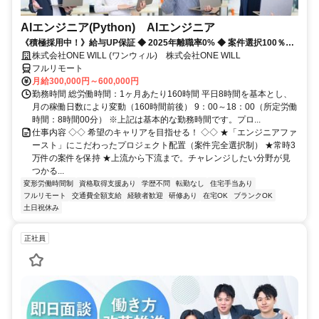
AIエンジニア(Python) AIエンジニア
《積極採用中！》給与UP保証 ◆ 2025年離職率0% ◆ 案件選択100％！
◆ 平均残業7時間！
株式会社ONE WILL (ワンウィル) 株式会社ONE WILL
フルリモート
月給300,000円～600,000円
勤務時間 総労働時間：1ヶ月あたり160時間 平日8時間を基本とし、
月の稼働日数により変動（160時間前後） 9：00～18：00（所定労働
時間：8時間00分） ※上記は基本的な勤務時間です。プロ...
仕事内容 ◇◇ 希望のキャリアを目指せる！ ◇◇ ★「エンジニアファ
ースト」にこだわったプロジェクト配置（案件完全選択制） ★常時3
万件の案件を保持 ★上流から下流まで。チャレンジしたい分野が見
つかる...
変形労働時間制
資格取得支援あり
学歴不問
転勤なし
住宅手当あり
フルリモート
交通費全額支給
経験者歓迎
研修あり
在宅OK
ブランクOK
土日祝休み
正社員