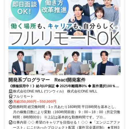
開発系プログラマー React開発案件
《積極採用中！》給与UP保証 ◆ 2025年離職率0% ◆ 案件選択100％！
◆ 平均残業7時間！
株式会社ONE WILL (ワンウィル) 株式会社ONE WILL
フルリモート
月給350,000円～550,000円
勤務時間 総労働時間：1ヶ月あたり160時間 平日8時間を基本とし、
月の稼働日数により変動（160時間前後） 9：00～18：00（所定労働
時間：8時間00分） ※上記は基本的な勤務時間です。プロ...
仕事内容 ◇◇ 希望のキャリアを目指せる！ ◇◇ ★「エンジニアファ
ースト」にこだわったプロジェクト配置（案件完全選択制） ★常時3