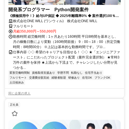
開発系プログラマー Python開発案件
《積極採用中！》給与UP保証 ◆ 2025年離職率0% ◆ 案件選択100％！
◆ 平均残業7時間！
株式会社ONE WILL (ワンウィル) 株式会社ONE WILL
フルリモート
月給350,000円～550,000円
勤務時間 総労働時間：1ヶ月あたり160時間 平日8時間を基本とし、
月の稼働日数により変動（160時間前後） 9：00～18：00（所定労働
時間：8時間00分） ※上記は基本的な勤務時間です。プロ...
仕事内容 ◇◇ 希望のキャリアを目指せる！ ◇◇ ★「エンジニアファ
ースト」にこだわったプロジェクト配置（案件完全選択制） ★常時3
万件の案件を保持 ★上流から下流まで。チャレンジしたい分野が見
つかる...
変形労働時間制
資格取得支援あり
学歴不問
転勤なし
住宅手当あり
フルリモート
交通費全額支給
経験者歓迎
研修あり
在宅OK
ブランクOK
土日祝休み
同じ企業の求人
正社員