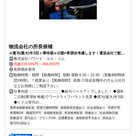
物流会社の所長候補
≪賞与(最大)年3回＋厚待遇≫日勤×希望休考慮します！運送会社で配
車、運行管理の経験のある方募集
株式会社パワード・エル・コム
月給330,000円～380,000円
長野県伊那市
勤務時間・期間 【勤務時間】 朝勤 昼勤 6:30～15:30 （実働8時間/休
憩1時間） ＊残業あり 【勤務期間】 長期 ◎現在在職中の方も入社日
などお気軽にご相談下さい。
仕事内容 :::::::::::::::::::::::::::::::::: ◆給与ベースアップしました！ ◆週休
二日制(希望休考慮)でワークライフバランス充実 ◆賞与(最大)年3回
◆ミドル世代の...
業界未経験者歓迎
変形労働時間制
資格取得支援あり
社会保険あり
学歴不問
車通勤OK
職場見学可
未経験者歓迎
有資格者歓迎
研修あり
社会保険完備
制服貸与
賞与あり
ブランクOK
交通費支給
資格取得手当あり
昇給あり
賞与年2回あり