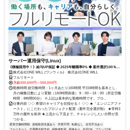
サーバー運用保守(Linux)
《積極採用中！》給与UP保証 ◆ 2025年離職率0% ◆ 案件選択100％！
◆ 平均残業7時間！
株式会社ONE WILL (ワンウィル) 株式会社ONE WILL
フルリモート
月給300,000円～500,000円
勤務時間 総労働時間：1ヶ月あたり160時間 平日8時間を基本とし、
月の稼働日数により変動（160時間前後） 9：00～18：00（所定労働
時間：8時間00分） ※上記は基本的な勤務時間です。プロ...
仕事内容 ◇◇ 希望のキャリアを目指せる！ ◇◇ ★「エンジニアファ
ースト」にこだわったプロジェクト配置（案件完全選択制） ★常時3
万件の案件を保持 ★上流から下流まで。チャレンジしたい分野が見
つかる...
変形労働時間制
資格取得支援あり
学歴不問
転勤なし
住宅手当あり
フルリモート
交通費全額支給
経験者歓迎
研修あり
在宅OK
ブランクOK