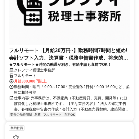
フルリモート 【月給30万円~】勤務時間7時間と短め!
会計ソフト入力、決算書・税務申告書作成、将来的に
★フルリモート★時間の融通が利き、有給申請も直前でOK！
決算説明も
クレフティ税理士事務所
フルリモート
月給300,000円以上
勤務時間・曜日: * 9:00～17:00 * 完全週休2日制 * 9:00-16:00など、柔
軟に相談可能
仕事内容: 弊事務所は、不動産業（不動産賃貸、売買、開発等）にほ
ぼ特化した税理士事務所です。 【主な業務内容】 * 法人の確定申告
書、各種税務申告書の作成 * 会計入力（不動産売買契約、建築関連...
変形労働時間制
急募
フルリモート
在宅OK
契約社員