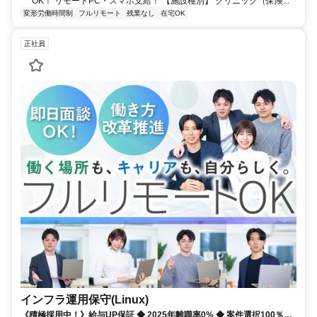
OK！ リモートPC・スマホ支給！ 【施設種別】 クリニック（保険...
変形労働時間制
フルリモート
残業なし
在宅OK
正社員
インフラ運用保守(Linux)
《積極採用中！》給与UP保証 ◆ 2025年離職率0% ◆ 案件選択100％！