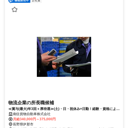
正社員
物流企業の所長職候補
≪賞与(最大)年3回＋厚待遇≫(土)・日・祝休み×日勤！経験・資格により
給与優遇します
南信貨物自動車株式会社
月給340,000円～375,000円
長野県伊那市