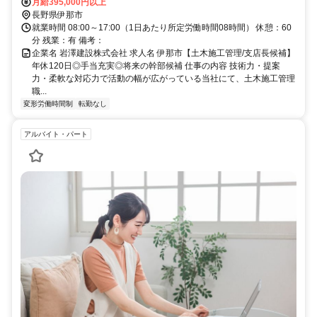
して支店のマネジメント業務もお任せしていきます。変更範囲：当社業
月給395,000円以上
務全般
長野県伊那市
就業時間 08:00～17:00（1日あたり所定労働時間08時間） 休憩：60
分 残業：有 備考：
企業名 岩澤建設株式会社 求人名 伊那市【土木施工管理/支店長候補】
年休120日◎手当充実◎将来の幹部候補 仕事の内容 技術力・提案
力・柔軟な対応力で活動の幅が広がっている当社にて、土木施工管理
職...
変形労働時間制
転勤なし
アルバイト・パート