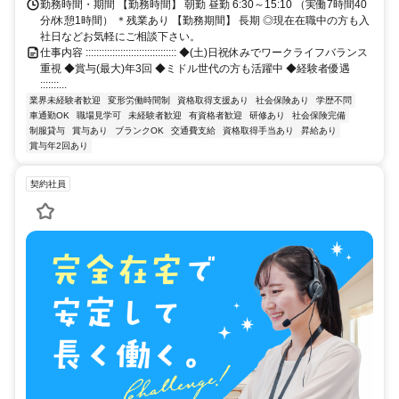
勤務時間・期間 【勤務時間】 朝勤 昼勤 6:30～15:10 （実働7時間40
分/休憩1時間） ＊残業あり 【勤務期間】 長期 ◎現在在職中の方も入
社日などお気軽にご相談下さい。
仕事内容 :::::::::::::::::::::::::::::::::: ◆(土)日祝休みでワークライフバランス
重視 ◆賞与(最大)年3回 ◆ミドル世代の方も活躍中 ◆経験者優遇
:::::::...
業界未経験者歓迎
変形労働時間制
資格取得支援あり
社会保険あり
学歴不問
車通勤OK
職場見学可
未経験者歓迎
有資格者歓迎
研修あり
社会保険完備
制服貸与
賞与あり
ブランクOK
交通費支給
資格取得手当あり
昇給あり
賞与年2回あり
契約社員