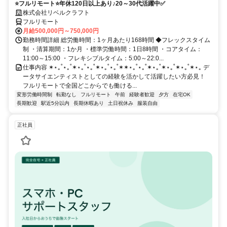
⭐フルリモート⭐年休120日以上あり♪20～30代活躍中✅
株式会社リベルクラフト
フルリモート
月給500,000円～750,000円
勤務時間詳細 総労働時間：1ヶ月あたり168時間 ◆フレックスタイム
制 ・清算期間：1か月 ・標準労働時間：1日8時間 ・コアタイム：
11:00～15:00 ・フレキシブルタイム：5:00～22:0...
仕事内容 ✶⋆｡˚⋆｡˚✶⋆｡˚⋆｡˚✶⋆｡˚⋆｡˚✶✶⋆｡˚⋆｡˚✶⋆｡˚✶⋆｡˚✶⋆｡˚✶⋆｡ デ
ータサイエンティストとしての経験を活かして活躍したい方必見！
フルリモートで全国どこからでも働ける...
変形労働時間制
転勤なし
フルリモート
午前
経験者歓迎
夕方
在宅OK
長期歓迎
駅近5分以内
長期休暇あり
土日祝休み
服装自由
正社員