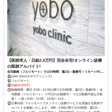
【医師求人・日給2.4万円】完全在宅!オンライン診療
の医師アルバイト!
在宅勤務（フルリモート）で1日4時間、週2日～勤務可！リモートPC・
スマホ支給！
yobo clinic(ヨボウクリニック)
フルリモート
日給24,000円
勤務時間・曜日: 9:00～21:00の間で1日4時間、週2日～勤務OK！ 在
宅勤務（フルリモート） ※平日のみ勤務可！ ※土日勤務可能な方歓
迎！ ＜例＞9:00～13:00、10:00～14:0...
仕事内容: フルリモートでオンライン診療サービスを実施する医師ア
ルバイトを募集いたします。 9時～21時の間で1日4時間、週2日～