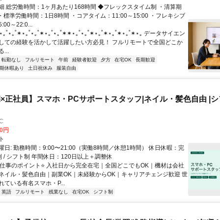
細 総労働時間：1ヶ月あたり168時間 ◆フレックスタイム制 ・清算期
・標準労働時間：1日8時間 ・コアタイム：11:00～15:00 ・フレキシブ
0～22:0...
˚⋆｡˚✶⋆｡˚⋆｡˚✶⋆｡˚⋆｡˚✶✶⋆｡˚⋆｡˚✶⋆｡˚✶⋆｡˚✶⋆｡˚✶⋆｡ データサイエン
しての経験を活かして活躍したい方必見！ フルリモートで全国どこか
..
転勤なし
フルリモート
午前
経験者歓迎
夕方
在宅OK
長期歓迎
期休暇あり
土日祝休み
服装自由
×正社員】スマホ・PCサポートスタッフ|ネイル・髪色自由 |シフ
C
00円
ト
日: 勤務時間：9:00〜21:00（実働8時間／休憩1時間） 休日休暇：完
 / シフト制 年間休日：120日以上＋調整休
⭐️仕事のポイント⭐️ 入社日から完全在宅｜全国どこでもOK｜機材は会社
ネイル・髪色自由｜副業OK｜未経験からOK｜キャリアチェンジ歓迎 世
ている有名スマホ・P...
英語
フルリモート
残業なし
在宅OK
シフト制