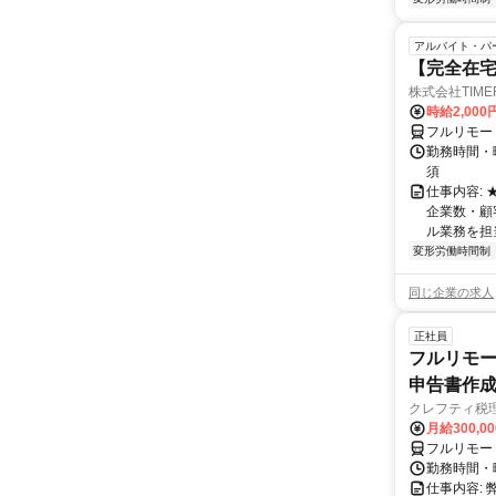
アルバイト・パ
【完全在
株式会社TIME
時給2,000
フルリモー
勤務時間・
須
仕事内容:
企業数・顧
ル業務を担当い
変形労働時間制
同じ企業の求人
正社員
フルリモー
申告書作
クレフティ税
月給300,0
フルリモー
勤務時間・曜日
仕事内容: