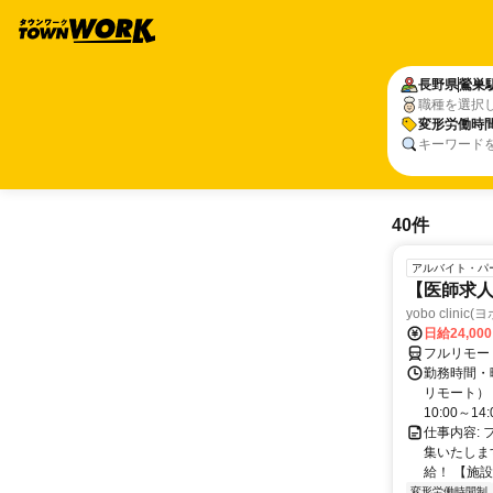
長野県
鶯巣
職種を選択
変形労働時
キーワード
40件
アルバイト・パ
【医師求人
yobo clini
日給24,00
フルリモー
勤務時間・曜
リモート） 
10:00～14:0
仕事内容:
集いたしま
給！ 【施設
変形労働時間制