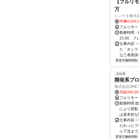
【フルリモ
万
シンゲキ株式
年俸4,500,
フルリモー
勤務時間・曜
21:00、フ
仕事内容: 
た「オンラ
な三者面談
変形労働時間制
正社員
開発系プ
株式会社ONE 
月給300,0
フルリモー
勤務時間 
により変動（
は基本的な勤
仕事内容 
だわったプ
ら下流まで
変形労働時間制