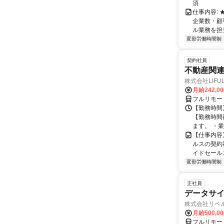
須
仕事内容:
企業数・顧
ル業務を担当い
変形労働時間制
契約社員
不動産関
株式会社LIFULL 
月給242,0
フルリモー
【勤務時間】
【勤務時間
ます。 ・業
【仕事内容
ルスの契約
イドセールス
変形労働時間制
正社員
データサイ
株式会社リベ
月給500,0
フルリモー