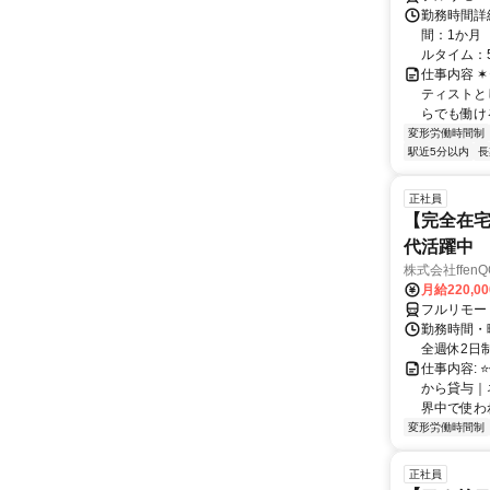
勤務時間詳
間：1か月 
ルタイム：5:0
仕事内容 ✶⋆｡
ティストと
らでも働ける.
変形労働時間制
駅近5分以内
長
正社員
【完全在宅
代活躍中
株式会社ffenQ
月給220,0
フルリモー
勤務時間・曜
全週休2日制
仕事内容: 
から貸与｜
界中で使われ
変形労働時間制
正社員