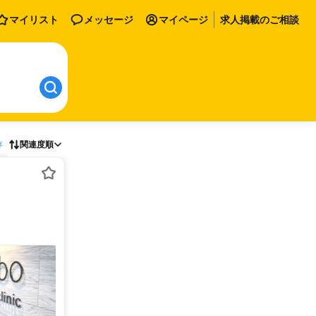
マイリスト
メッセージ
マイページ
求人掲載のご相談
存
関連度順