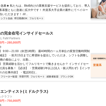
 ★急募★ 私たちは、BtoB向けの業務支援サービスを提供しており、導入
客基盤ともに急速に拡大中です！ 外資系大手企業の案件にてペイロー
ただきます！ ////...
シフト自由
即日勤務OK
フルリモート
連の完全在宅インサイドセールス
FaM Partners
00円～280,000円
ト
 9:00～21:00（休憩1時間） 週40時間の一ヵ月単位の変形労働時間制
補足】 ・前月15日までに希望休を提出していただき、シフトを調整し
務の都合により、出勤...
】 営業経験を活かしてフルリモートで働きませんか？ インサイドセー
社員を募集！ 【必須】 ・営業経験1年以上(法人・個人問わず) 【インサ
の仕事内容】 ・電話対応(...
フリーター歓迎
学歴不問
フルリモート
経験者歓迎
ブランクOK
エンティスト(ミドルクラス)
ルクラフト
00円～750,000円
ト