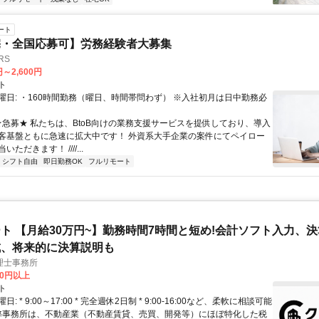
ート
宅・全国応募可】労務経験者大募集
RS
円～2,600円
ト
曜日: ・160時間勤務（曜日、時間帯問わず） ※入社初月は日中勤務必
 ★急募★ 私たちは、BtoB向けの業務支援サービスを提供しており、導入
客基盤ともに急速に拡大中です！ 外資系大手企業の案件にてペイロー
ただきます！ ////...
シフト自由
即日勤務OK
フルリモート
ト 【月給30万円~】勤務時間7時間と短め!会計ソフト入力、
成、将来的に決算説明も
理士事務所
00円以上
ト
: * 9:00～17:00 * 完全週休2日制 * 9:00-16:00など、柔軟に相談可能
 弊事務所は、不動産業（不動産賃貸、売買、開発等）にほぼ特化した税