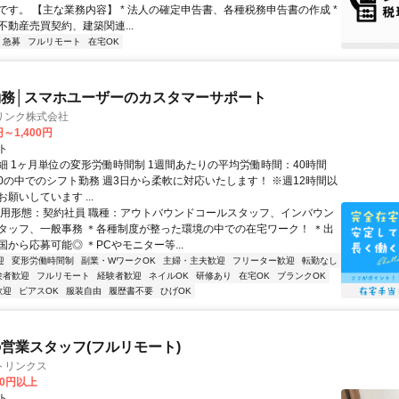
です。 【主な業務内容】 * 法人の確定申告書、各種税務申告書の作成 *
不動産売買契約、建築関連...
急募
フルリモート
在宅OK
務│スマホユーザーのカスタマーサポート
リンク株式会社
円～1,400円
ト
細 1ヶ月単位の変形労働時間制 1週間あたりの平均労働時間：40時間
0:00の中でのシフト勤務 週3日から柔軟に対応いたします！ ※週12時間以
願いしています ...
雇用形態：契約社員 職種：アウトバウンドコールスタッフ、インバウン
タッフ、一般事務 ＊各種制度が整った環境の中での在宅ワーク！ ＊出
から応募可能◎ ＊PCやモニター等...
迎
変形労働時間制
副業・WワークOK
主婦・主夫歓迎
フリーター歓迎
転勤なし
験者歓迎
フルリモート
経験者歓迎
ネイルOK
研修あり
在宅OK
ブランクOK
歓迎
ピアスOK
服装自由
履歴書不要
ひげOK
営業スタッフ(フルリモート)
トリンクス
00円以上
ト