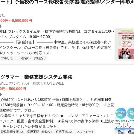
ート】予備校のコース長/校舎長|学習/進路指導/メンター|年収40
会社
000円～6,500,000円
ト
日: フレックスタイム制 （標準労働時間8時間/日、コアタイム17:00〜
レキシブルタイム：9:00〜17:00）
────── 【業務詳細】 ────── 中学生、高校生とその保護者へ向け
インスクール」のコース長（校舎長）です。 生徒、保護者との定期的
やチャットツールでの対応（メ...
フルリモート
在宅OK
昇給あり
ログラマー 業務支援システム開発
WILL (ワンウィル) 株式会社ONE WILL
00円～500,000円
ト
総労働時間：1ヶ月あたり160時間 平日8時間を基本とし、月の稼働日数
160時間前後） 9：00～18：00（所定労働時間：8時間00分） ※上記
務時間です。プロ...
◇◇ 希望のキャリアを目指せる！ ◇◇ ★「エンジニアファースト」にこ
ロジェクト配置（案件完全選択制） ★常時3万件の案件を保持 ★上流か
。チャレンジしたい分野が見つかる...
資格取得支援あり
学歴不問
転勤なし
住宅手当あり
フルリモート