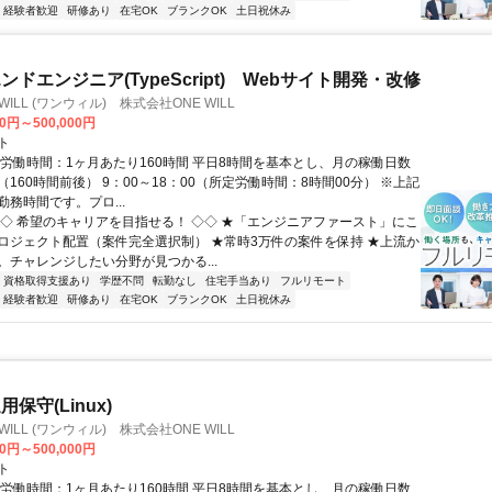
経験者歓迎
研修あり
在宅OK
ブランクOK
土日祝休み
ドエンジニア(TypeScript) Webサイト開発・改修
WILL (ワンウィル) 株式会社ONE WILL
00円～500,000円
ト
総労働時間：1ヶ月あたり160時間 平日8時間を基本とし、月の稼働日数
160時間前後） 9：00～18：00（所定労働時間：8時間00分） ※上記
務時間です。プロ...
◇◇ 希望のキャリアを目指せる！ ◇◇ ★「エンジニアファースト」にこ
ロジェクト配置（案件完全選択制） ★常時3万件の案件を保持 ★上流か
。チャレンジしたい分野が見つかる...
資格取得支援あり
学歴不問
転勤なし
住宅手当あり
フルリモート
経験者歓迎
研修あり
在宅OK
ブランクOK
土日祝休み
保守(Linux)
WILL (ワンウィル) 株式会社ONE WILL
00円～500,000円
ト
総労働時間：1ヶ月あたり160時間 平日8時間を基本とし、月の稼働日数