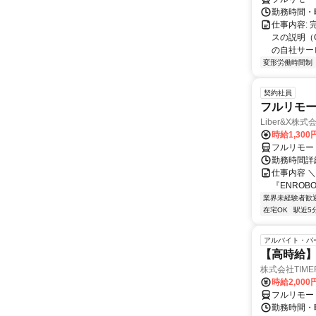
勤務時間・
仕事内容:
スの説明（
の自社サー
変形労働時間制
契約社員
フルリモー
Liber&X株式
時給1,300
フルリモー
勤務時間詳細
仕事内容 ＼
『ENROB
業界未経験者歓
在宅OK
駅近5
アルバイト・パ
【高時給】
株式会社TIME
時給2,000
フルリモー
勤務時間・