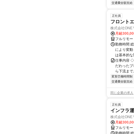
交通費全額支給
正社員
フロントエン
株式会社ONE 
月給300,0
フルリモー
勤務時間 
により変動（
は基本的な勤
仕事内容 
だわったプ
ら下流まで
変形労働時間制
交通費全額支給
同じ企業の求人
正社員
インフラ運用
株式会社ONE 
月給300,0
フルリモー
勤務時間 