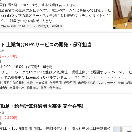
曜日: 週5回、9時〜18時、基本残業はありません
 完全在宅での営業のお仕事です。 電話やズームなどを使って自社サービ
Googleマップの集客サービスや見積もり比較のマッチングサイトなど
ビス、対象は中小企業の法人とな...
固定時間制
フルリモート
残業なし
在宅OK
ト 士業向けRPAサービスの開発・保守担当
会社
円～2,700円
ト
 9:00～18:00内で実働6～8時間
 リモートワークでRPA×AIに挑戦 ／ 社労士・税理士向けに展開する RPA・AIサー
O』で急成長中な Liber&X（リベルアンドエックス）です。 ・・・・・・・・・...
迎
変形労働時間制
主婦・主夫歓迎
学歴不問
経験不問
未経験者歓迎
フルリモート
午前
経
分以内
土日祝休み
服装自由
髪型・髪色自由
ート
勤怠・給与計算経験者大募集 完全在宅!
RS
円～2,600円
ト
曜日: ・160時間勤務（曜日、時間帯問わず） ※入社初月は日中勤務必