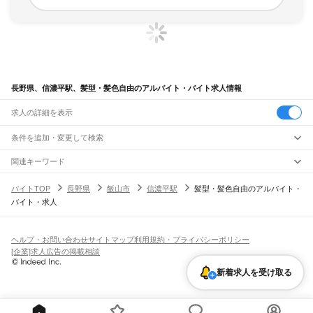
長野県、信濃平駅、髪型・髪色自由のアルバイト・バイト求人情報
求人の詳細を表示
条件を追加・変更して検索
市区町村を追加・変更
関連キーワード
完全在宅ワーク 全国
シール貼り 在宅
現在地周辺
ガチャガチャ
犬カフェ
長野県
駅を追加・変更
バイトTOP
長野県
飯山市
信濃平駅
髪型・髪色自由のアルバイト・
長野県
すべて
バイト・求人
長野市
松本市
上田市
岡谷市
飯田市
諏訪市
須坂市
小諸市
伊那市
駒ヶ根市
中野市
職種を追加・変更
JR中央本線(東京～塩尻)
大町市
飯山市
茅野市
塩尻市
佐久市
千曲市
東御市
安曇野市
南佐久郡
北佐久郡
信濃境駅
富士見駅
すずらんの里駅
青柳駅
茅野駅
上諏訪駅
下諏訪駅
岡谷駅
飲食・フードサービス
小県郡
諏訪郡
上伊那郡
下伊那郡
木曽郡
東筑摩郡
北安曇郡
埴科郡
上高井郡
特徴を追加・変更
みどり湖駅
川岸駅
辰野駅
信濃川島駅
小野駅
塩尻駅
飲食・フードサービス
下高井郡
上水内郡
下水内郡
すべて
ヘルプ・お問い合わせ
サイトマップ
利用規約・プライバシーポリシー
ホールスタッフ
キッチンスタッフ
皿洗い・洗い場
精肉・鮮魚加工
給食調理
人気
[企業]求人広告の掲載相談
小海線
雇用形態を追加・変更
パン屋（ベーカリー）
フードカウンター販売員
バー（BAR）・バーテンダー
日払いOK
高校生歓迎
学生歓迎
深夜の仕事
髪型・髪色自由
ひげOK
ネイルOK
野辺山駅
信濃川上駅
佐久広瀬駅
佐久海ノ口駅
海尻駅
松原湖駅
小海駅
馬流駅
高岩駅
新着求人を受け取る
飲食店補助（開店・閉店準備）
飲食店（店長・マネージャー）
ピアスOK
アルバイト・パート
履歴書不要
オープニングスタッフ
留学生・外国人活躍中
八千穂駅
海瀬駅
羽黒下駅
青沼駅
臼田駅
龍岡城駅
太田部駅
中込駅
滑津駅
北中込駅
都道府県を変更
営業・販売
勤務期間
正社員
岩村田駅
佐久平駅
中佐都駅
美里駅
三岡駅
乙女駅
東小諸駅
小諸駅
営業・販売
すべて
短期
契約社員
単発・1日OK
長期
期間限定（春夏冬休み等）
JR信越本線(篠ノ井～長野)
営業
テレフォンアポインター（テレアポ）
ルートセールス
コンビニ
シフト
派遣社員