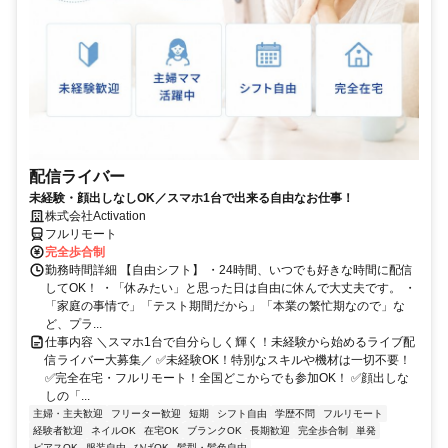
配信ライバー
未経験・顔出しなしOK／スマホ1台で出来る自由なお仕事！
株式会社Activation
フルリモート
完全歩合制
勤務時間詳細 【自由シフト】 ・24時間、いつでも好きな時間に配信
してOK！ ・「休みたい」と思った日は自由に休んで大丈夫です。 ・
「家庭の事情で」「テスト期間だから」「本業の繁忙期なので」な
ど、プラ...
仕事内容 ＼スマホ1台で自分らしく輝く！未経験から始めるライブ配
信ライバー大募集／ ✅未経験OK！特別なスキルや機材は一切不要！
✅完全在宅・フルリモート！全国どこからでも参加OK！ ✅顔出しな
しの「...
主婦・主夫歓迎
フリーター歓迎
短期
シフト自由
学歴不問
フルリモート
経験者歓迎
ネイルOK
在宅OK
ブランクOK
長期歓迎
完全歩合制
単発
ピアスOK
服装自由
ひげOK
髪型・髪色自由