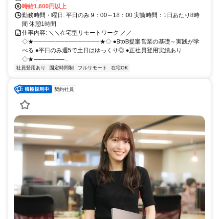
時給1,600円以上
勤務時間・曜日: 平日のみ 9：00～18：00 実働時間：1日あたり8時
間 休憩1時間
仕事内容: ＼＼在宅型リモートワーク ／／
◇★───────────────★◇ ●BtoB提案営業の基礎～実践が学
べる ●平日のみ週5で土日はゆっくり◎ ●正社員登用実績あり
◇★───────...
社員登用あり
固定時間制
フルリモート
在宅OK
契約社員