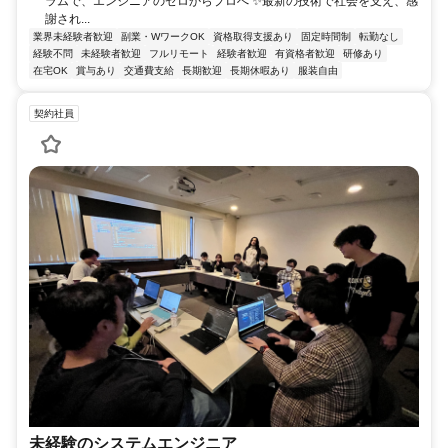
ラムで、エンジニアのゼロからプロへ ✨最新の技術で社会を支え、感
謝され...
業界未経験者歓迎
副業・WワークOK
資格取得支援あり
固定時間制
転勤なし
経験不問
未経験者歓迎
フルリモート
経験者歓迎
有資格者歓迎
研修あり
在宅OK
賞与あり
交通費支給
長期歓迎
長期休暇あり
服装自由
契約社員
未経験のシステムエンジニア