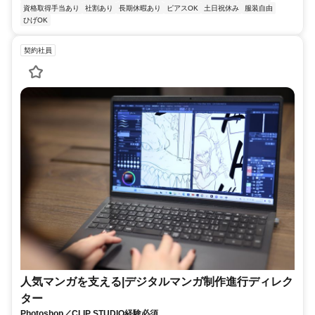
資格取得手当あり
社割あり
長期休暇あり
ピアスOK
土日祝休み
服装自由
ひげOK
契約社員
人気マンガを支える|デジタルマンガ制作進行ディレク
ター
Photoshop／CLIP STUDIO経験必須