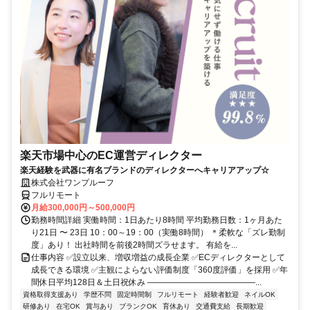
楽天市場中心のEC運営ディレクター
楽天経験を武器に有名ブランドのディレクターへキャリアアップ☆
株式会社ワンプルーフ
フルリモート
月給300,000円～500,000円
勤務時間詳細 実働時間：1日あたり8時間 平均勤務日数：1ヶ月あた
り21日 〜 23日 10：00～19：00（実働8時間） ＊柔軟な「ズレ勤制
度」あり！ 出社時間を前後2時間ズラせます。 有給を...
仕事内容 ✅設立以来、増収増益の成長企業 ✅ECディレクターとして
成長できる環境 ✅主観によらない評価制度「360度評価」を採用 ✅年
間休日平均128日＆土日祝休み ―――――――――――――...
資格取得支援あり
学歴不問
固定時間制
フルリモート
経験者歓迎
ネイルOK
研修あり
在宅OK
賞与あり
ブランクOK
育休あり
交通費支給
長期歓迎