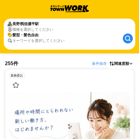
長野県
信濃平駅
職種を選択してください
髪型・髪色自由
キーワードを選択してください
255件
条件保存
関連度順
業務委託