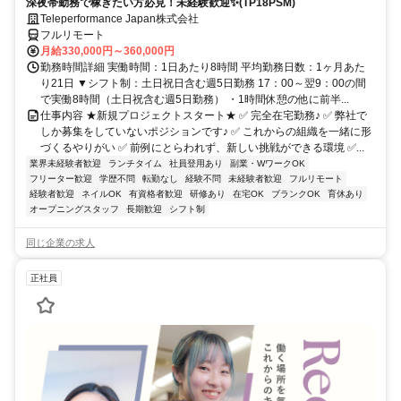
深夜帯勤務で稼ぎたい方必見！未経験歓迎✨(TP18PSM)
Teleperformance Japan株式会社
フルリモート
月給330,000円～360,000円
勤務時間詳細 実働時間：1日あたり8時間 平均勤務日数：1ヶ月あた
り21日 ▼シフト制：土日祝日含む週5日勤務 17：00～翌9：00の間
で実働8時間（土日祝含む週5日勤務） ・1時間休憩の他に前半...
仕事内容 ★新規プロジェクトスタート★ ✅ 完全在宅勤務♪ ✅ 弊社で
しか募集をしていないポジションです♪ ✅ これからの組織を一緒に形
づくるやりがい ✅ 前例にとらわれず、新しい挑戦ができる環境 ✅...
業界未経験者歓迎
ランチタイム
社員登用あり
副業・WワークOK
フリーター歓迎
学歴不問
転勤なし
経験不問
未経験者歓迎
フルリモート
経験者歓迎
ネイルOK
有資格者歓迎
研修あり
在宅OK
ブランクOK
育休あり
オープニングスタッフ
長期歓迎
シフト制
同じ企業の求人
正社員