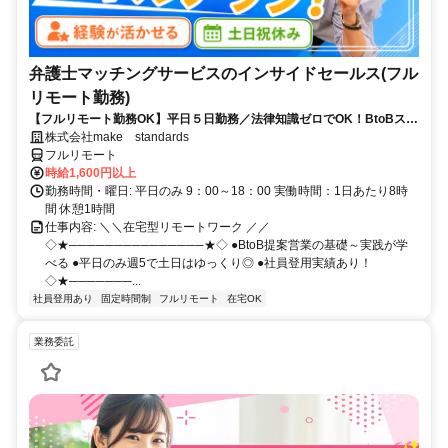
弁護士マッチングサービスのインサイドセールス(フル
リモート勤務)
【フルリモート勤務OK】平日５日勤務／法律知識ゼロでOK！BtoBスキ
ルが身につく営業職
株式会社make standards
フルリモート
時給1,600円以上
勤務時間・曜日: 平日のみ 9：00～18：00 実働時間：1日あたり8時
間 休憩1時間
仕事内容: ＼＼在宅型リモートワーク ／／
◇★───────────────★◇ ●BtoB提案営業の基礎～実践が学
べる ●平日のみ週5で土日はゆっくり◎ ●社員登用実績あり！
◇★───────...
社員登用あり
固定時間制
フルリモート
在宅OK
業務委託