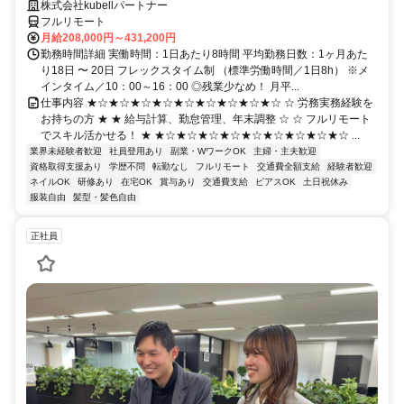
株式会社kubellパートナー
フルリモート
月給208,000円～431,200円
勤務時間詳細 実働時間：1日あたり8時間 平均勤務日数：1ヶ月あた
り18日 〜 20日 フレックスタイム制 （標準労働時間／1日8h） ※メ
インタイム／10：00～16：00 ◎残業少なめ！ 月平...
仕事内容 ★☆★☆★☆★☆★☆★☆★☆★☆★☆ ☆ 労務実務経験を
お持ちの方 ★ ★ 給与計算、勤怠管理、年末調整 ☆ ☆ フルリモート
でスキル活かせる！ ★ ★☆★☆★☆★☆★☆★☆★☆★☆★☆ ...
業界未経験者歓迎
社員登用あり
副業・WワークOK
主婦・主夫歓迎
資格取得支援あり
学歴不問
転勤なし
フルリモート
交通費全額支給
経験者歓迎
ネイルOK
研修あり
在宅OK
賞与あり
交通費支給
ピアスOK
土日祝休み
服装自由
髪型・髪色自由
正社員