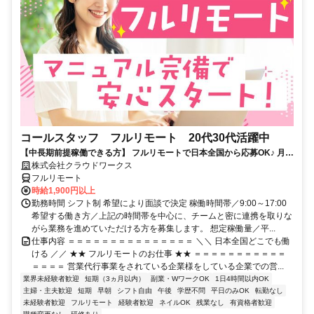
コールスタッフ フルリモート 20代30代活躍中
【中長期前提稼働できる方】 フルリモートで日本全国から応募OK♪ 月稼
働80時間で安定収入！
株式会社クラウドワークス
フルリモート
時給1,900円以上
勤務時間 シフト制 希望により面談で決定 稼働時間帯／9:00～17:00
希望する働き方／上記の時間帯を中心に、チームと密に連携を取りな
がら業務を進めていただける方を募集します。 想定稼働量／平...
仕事内容 ＝＝＝＝＝＝＝＝＝＝＝＝＝＝＝ ＼＼ 日本全国どこでも働
ける ／／ ★★ フルリモートのお仕事 ★★ ＝＝＝＝＝＝＝＝＝＝＝
＝＝＝＝ 営業代行事業をされている企業様をしている企業での営...
業界未経験者歓迎
短期（3ヵ月以内）
副業・WワークOK
1日4時間以内OK
主婦・主夫歓迎
短期
早朝
シフト自由
午後
学歴不問
平日のみOK
転勤なし
未経験者歓迎
フルリモート
経験者歓迎
ネイルOK
残業なし
有資格者歓迎