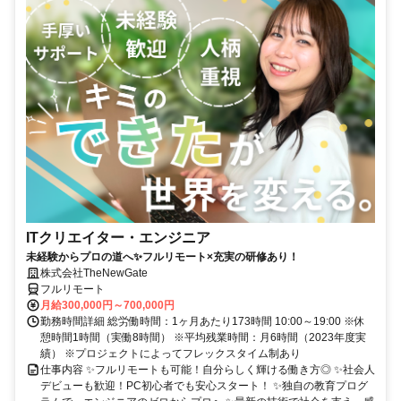
ITクリエイター・エンジニア
未経験からプロの道へ✨フルリモート×充実の研修あり！
株式会社TheNewGate
フルリモート
月給300,000円～700,000円
勤務時間詳細 総労働時間：1ヶ月あたり173時間 10:00～19:00 ※休
憩時間1時間（実働8時間） ※平均残業時間：月6時間（2023年度実
績） ※プロジェクトによってフレックスタイム制あり
仕事内容 ✨フルリモートも可能！自分らしく輝ける働き方◎ ✨社会人
デビューも歓迎！PC初心者でも安心スタート！ ✨独自の教育プログ