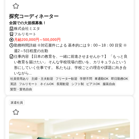
探究コーディネーター
全国での大規模募集！
株式会社ミエタ
フルリモート
月給200,000円～500,000円
勤務時間詳細 ※対応案件による 基本的には 9：00～18：00 目安 ※
週2～5日程度の出勤
仕事内容 【日本の教育を、一緒に前進させませんか？】 「もっと良
い教育を届けたい」 そんな学校現場の想いを、カリキュラムという
形にしていく仕事です。 私たちは、学校ごとの理念や課題に向き合
いながら...
社員登用あり
主婦・主夫歓迎
フリーター歓迎
学歴不問
車通勤OK
即日勤務OK
英語
フルリモート
ネイルOK
長期歓迎
シフト制
ピアスOK
服装自由
髪型・髪色自由
派遣社員