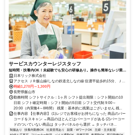
サービスカウンターレジスタッフ
短時間・扶養内OK！未経験でも安心の研修あり。操作も簡単なレジ業務
で無理なく働けます。シンプル操作のレジ業務が中心。バーコードスキ
日本リック株式会社
ャンとタッチ操作がメインで、金銭の直接授受はほぼありません。未経
アクセス ＪＲ飯山線/しなの鉄道北しなの線 信濃平徒歩約15分、ＪＲ
験でも研修体制が整っており安心。短時間勤務も可能で、扶養内やWワ
飯山線/しなの鉄道北しなの線 戸狩野沢温泉徒歩約58分、ＪＲ北陸新
時給1,270円～1,300円
ークにも最適です。
幹線 飯山斑尾口徒歩約61分 JR飯山線「飯山駅」から車で10分 ※
長野県飯山市
車・自転車・バイク通勤（無料駐車場完備）
勤務時間 シフトサイクル：1ヶ月 シフト提出期限：シフト開始の10
日前 シフト確定時期：シフト開始の5日前 シフト交代制 9:00～
20:00（内実働4～8時間） 残業：基本的に残業はございません 残...
仕事内容 【仕事内容】 (1)レジでお客様がお持ちになった 商品のバー
コードをスキャン →商品のほとんどはバーコードがある (2)バーコー
ドのついていない商品は タッチパネルから選択 → タッチパネ...
制服あり
扶養内勤務OK
社員登用あり
副業・WワークOK
主婦・主夫歓迎
60代も応募可
フリーター歓迎
バイク通勤OK
学歴不問
車通勤OK
即日勤務OK