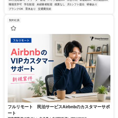
職場見学可
学生歓迎
未経験者歓迎
残業なし
月1シフト提出
研修あり
ブランクOK
育休あり
交通費支給
契約社員
フルリモート 民泊サービスAirbnbのカスタマーサポ
ート