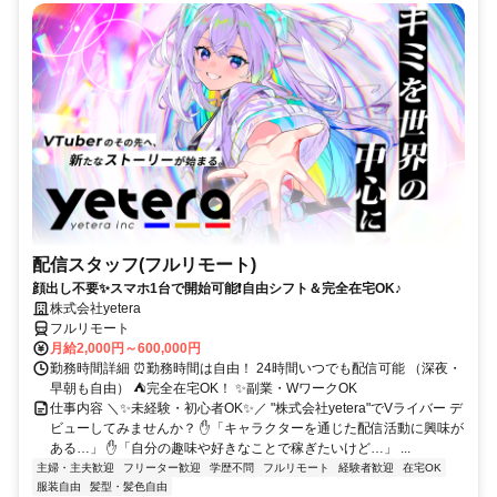
配信スタッフ(フルリモート)
顔出し不要✨スマホ1台で開始可能❗自由シフト＆完全在宅OK♪
株式会社yetera
フルリモート
月給2,000円～600,000円
勤務時間詳細 ⏰勤務時間は自由！ 24時間いつでも配信可能 （深夜・
早朝も自由） ⛺完全在宅OK！ ✨副業・WワークOK
仕事内容 ＼✨未経験・初心者OK✨／ "株式会社yetera"でVライバー デ
ビューしてみませんか？ ✋「キャラクターを通じた配信活動に興味が
ある…」 ✋「自分の趣味や好きなことで稼ぎたいけど…」 ...
主婦・主夫歓迎
フリーター歓迎
学歴不問
フルリモート
経験者歓迎
在宅OK
服装自由
髪型・髪色自由