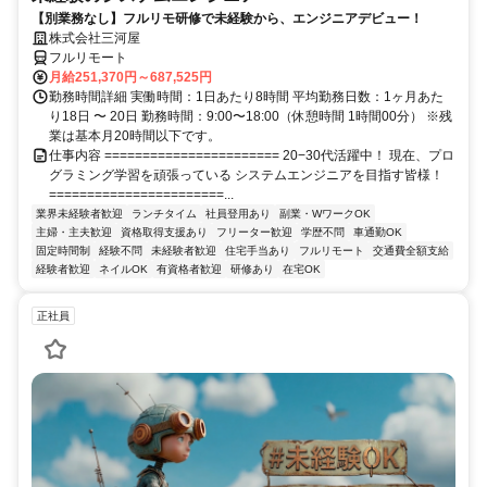
【別業務なし】フルリモ研修で未経験から、エンジニアデビュー！
株式会社三河屋
フルリモート
月給251,370円～687,525円
勤務時間詳細 実働時間：1日あたり8時間 平均勤務日数：1ヶ月あた
り18日 〜 20日 勤務時間：9:00〜18:00（休憩時間 1時間00分） ※残
業は基本月20時間以下です。
仕事内容 ======================= 20−30代活躍中！ 現在、プロ
グラミング学習を頑張っている システムエンジニアを目指す皆様！
=======================...
業界未経験者歓迎
ランチタイム
社員登用あり
副業・WワークOK
主婦・主夫歓迎
資格取得支援あり
フリーター歓迎
学歴不問
車通勤OK
固定時間制
経験不問
未経験者歓迎
住宅手当あり
フルリモート
交通費全額支給
経験者歓迎
ネイルOK
有資格者歓迎
研修あり
在宅OK
正社員