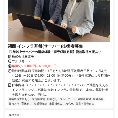
関西 インフラ基盤(サーバー)技術者募集
【3年以上サーバーの構築経験・保守経験必須】資格取得支援あり
株式会社林電子
フルリモート
年俸5,500,000円～6,500,000円
勤務時間詳細 実働時間：1日あたり8時間 平均勤務日数：1ヶ月あた
り19日 〜 20日 ⏰9:00～18:00（休憩60分） ※案件状況により時間外
勤務が 発生する場合がございます。
仕事内容 _/_/_/_/_/_/_/_/_/_/_/_/_/_/_/_/_/_/ メガバンク基盤を支える
インフラエンジニア募集 金融インフラの最前線で、 本物の基盤技術
を磨きませんか。 当社...
資格取得支援あり
固定時間制
転勤なし
フルリモート
経験者歓迎
研修あり
賞与あり
育休あり
交通費支給
土日祝休み
ひげOK
髪型・髪色自由
業務委託