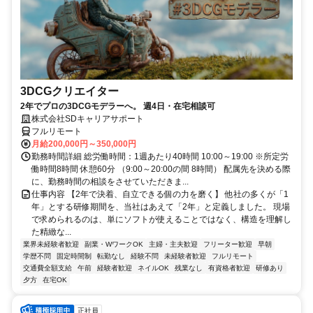
3DCGクリエイター
2年でプロの3DCGモデラーへ。 週4日・在宅相談可
株式会社SDキャリアサポート
フルリモート
月給200,000円～350,000円
勤務時間詳細 総労働時間：1週あたり40時間 10:00～19:00 ※所定労
働時間8時間 休憩60分 （9:00～20:00の間 8時間） 配属先を決める際
に、勤務時間の相談をさせていただきま...
仕事内容 【2年で決着、自立できる個の力を磨く】 他社の多くが「1
年」とする研修期間を、当社はあえて「2年」と定義しました。 現場
で求められるのは、単にソフトが使えることではなく、構造を理解し
た精緻な...
業界未経験者歓迎
副業・WワークOK
主婦・主夫歓迎
フリーター歓迎
早朝
学歴不問
固定時間制
転勤なし
経験不問
未経験者歓迎
フルリモート
交通費全額支給
午前
経験者歓迎
ネイルOK
残業なし
有資格者歓迎
研修あり
夕方
在宅OK
正社員