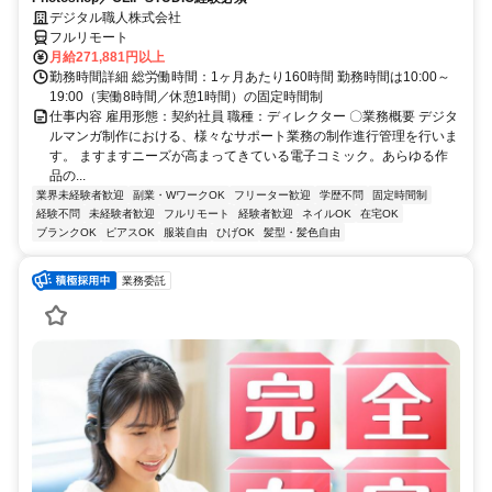
デジタル職人株式会社
フルリモート
月給271,881円以上
勤務時間詳細 総労働時間：1ヶ月あたり160時間 勤務時間は10:00～
19:00（実働8時間／休憩1時間）の固定時間制
仕事内容 雇用形態：契約社員 職種：ディレクター 〇業務概要 デジタ
ルマンガ制作における、様々なサポート業務の制作進行管理を行いま
す。 ますますニーズが高まってきている電子コミック。あらゆる作
品の...
業界未経験者歓迎
副業・WワークOK
フリーター歓迎
学歴不問
固定時間制
経験不問
未経験者歓迎
フルリモート
経験者歓迎
ネイルOK
在宅OK
ブランクOK
ピアスOK
服装自由
ひげOK
髪型・髪色自由
業務委託