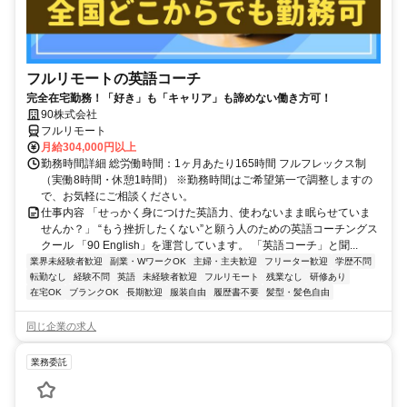
フルリモートの英語コーチ
完全在宅勤務！「好き」も「キャリア」も諦めない働き方可！
90株式会社
フルリモート
月給304,000円以上
勤務時間詳細 総労働時間：1ヶ月あたり165時間 フルフレックス制
（実働8時間・休憩1時間） ※勤務時間はご希望第一で調整しますの
で、お気軽にご相談ください。
仕事内容 「せっかく身につけた英語力、使わないまま眠らせていま
せんか？」 “もう挫折したくない”と願う人のための英語コーチングス
クール 「90 English」を運営しています。 「英語コーチ」と聞...
業界未経験者歓迎
副業・WワークOK
主婦・主夫歓迎
フリーター歓迎
学歴不問
転勤なし
経験不問
英語
未経験者歓迎
フルリモート
残業なし
研修あり
在宅OK
ブランクOK
長期歓迎
服装自由
履歴書不要
髪型・髪色自由
同じ企業の求人
業務委託