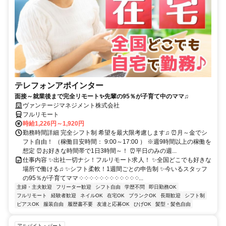
テレフォンアポインター
面接～就業後まで完全リモート✨先輩の95％が子育て中のママ♫
ヴァンテージマネジメント株式会社
フルリモート
時給1,226円～1,920円
勤務時間詳細 完全シフト制 希望を最大限考慮します♫ ⏰月～金でシ
フト自由！ （稼働目安時間： 9:00～17:00 ） ※週9時間以上の稼働を
想定 ⏰お好きな時間帯で1日3時間～！ ⏰平日のみの週...
仕事内容 ✨出社一切ナシ！フルリモート求人！ ✨全国どこでも好きな
場所で働ける♫ ✨シフト柔軟！1週間ごとの申告制 ✨今いるスタッフ
の95％が子育てママ ༶ ༶ ༶ ༶ ༶ ༶ ༶ ༶ ༶ ༶ ༶ ༶...
主婦・主夫歓迎
フリーター歓迎
シフト自由
学歴不問
即日勤務OK
フルリモート
経験者歓迎
ネイルOK
在宅OK
ブランクOK
長期歓迎
シフト制
ピアスOK
服装自由
履歴書不要
友達と応募OK
ひげOK
髪型・髪色自由
アルバイト・パート