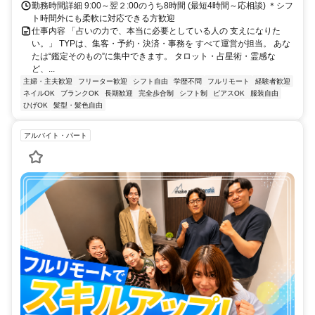
勤務時間詳細 9:00～翌２:00のうち8時間 (最短4時間～応相談) ＊シフ
ト時間外にも柔軟に対応できる方歓迎
仕事内容 「占いの力で、本当に必要としている人の 支えになりた
い。」 TYPは、集客・予約・決済・事務を すべて運営が担当。 あな
たは“鑑定そのもの”に集中できます。 タロット・占星術・霊感な
ど、...
主婦・主夫歓迎
フリーター歓迎
シフト自由
学歴不問
フルリモート
経験者歓迎
ネイルOK
ブランクOK
長期歓迎
完全歩合制
シフト制
ピアスOK
服装自由
ひげOK
髪型・髪色自由
アルバイト・パート