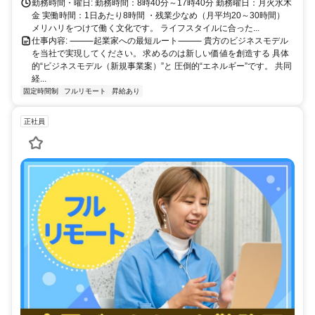
勤務時間・曜日: 勤務時間：8時40分～17時40分 勤務曜日：月火水木
金 実働時間：1日あたり8時間 ・残業少なめ（月平均20～30時間）
メリハリをつけて働く文化です。 ライフスタイルに合った...
仕事内容: ⸻起業家への最短ルート⸻ 貴方のビジネスモデル
を当社で実現してください。 求めるのは新しい価値を創造する 具体
的“ビジネスモデル（新規事業案）”と 圧倒的“エネルギー”です。 共同
経...
固定時間制
フルリモート
昇給あり
正社員