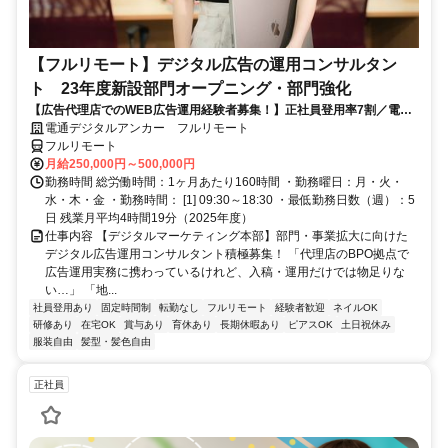
【フルリモート】デジタル広告の運用コンサルタン
ト 23年度新設部門オープニング・部門強化
【広告代理店でのWEB広告運用経験者募集！】正社員登用率7割／電通
G／全国×完全在宅／年休126日・土日祝休み／残業月平均4時間19分
電通デジタルアンカー フルリモート
フルリモート
月給250,000円～500,000円
勤務時間 総労働時間：1ヶ月あたり160時間 ・勤務曜日：月・火・
水・木・金 ・勤務時間： [1] 09:30～18:30 ・最低勤務日数（週）：5
日 残業月平均4時間19分（2025年度）
仕事内容 【デジタルマーケティング本部】部門・事業拡大に向けた
デジタル広告運用コンサルタント積極募集！ 「代理店のBPO拠点で
広告運用実務に携わっているけれど、入稿・運用だけでは物足りな
い…」 「地...
社員登用あり
固定時間制
転勤なし
フルリモート
経験者歓迎
ネイルOK
研修あり
在宅OK
賞与あり
育休あり
長期休暇あり
ピアスOK
土日祝休み
服装自由
髪型・髪色自由
正社員