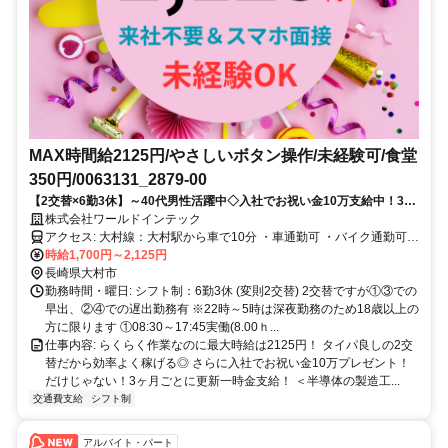
MAX時間給2125円/やさしいボタン操作/未経験可/食堂
350円/0063131_2879-00
【2交替×6勤3休】～40代男性活躍中◇入社でお祝い金10万支給中！3ヶ
月毎にミニボーナスも支給！寮費無料＆水道光熱費無料の神案件('Д')
株式会社ワールドインテック
アクセス: 大村線：大村駅から車で10分 ・車通勤可 ・バイク通勤可
・交通費規定支給
時給1,700円～2,125円
長崎県大村市
勤務時間・曜日: シフト制：6勤3休 (変則2交替) 2交替ですが①③での
早出、②④での遅出勤務有 ※22時～5時は深夜勤務のため18歳以上の
方に限ります ①08:30～17:45実働(8.00ｈ...
仕事内容: らくらく作業なのに最大時給は2125円！ タイパ良しの2交
替だから効率よく稼げる◎ さらに入社でお祝い金10万プレゼント！
だけじゃない！3ヶ月ごとに更新一時金支給！ ＜半導体の製造工...
交通費支給
シフト制
アルバイト・パート