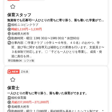
保育スタッフ
無資格でも応募可/一人ひとりの育ちに寄り添う、落ち着いた学童ができ
ます。
植松ニコピンクラブ
時給1,110円～1,130円
長崎県大村市
勤務時間・曜日: 13時 30分〜19時 00分 * 休憩60分
仕事内容: 〇学童クラブ（小学１〜６年生、４０名）のおやつ、学
習、遊び等に関する指導又は補助などの業務を行います。支援員２〜
３名体制で対応します。 〇「子ども一人ひとりを尊重し、成長・発
達に責任を持...
即日勤務OK
シフト制
正社員
保育士
一人ひとりの育ちに寄り添う、落ち着いた保育ができます。
植松保育園
月給237,000円～271,000円
長崎県大村市
勤務時間・曜日: 1 日8時間・週40時間を基本としたシフト制です。 *