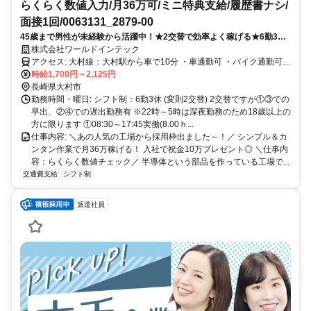
らくらく数値入力/月36万可/ミニ特典支給/履歴書ナシ/
面接1回/0063131_2879-00
45歳まで男性が未経験から活躍中！★2交替で効率よく稼げる★6勤3休×
年休120日★来社不要＆履歴書不要でお気軽応募OK
株式会社ワールドインテック
アクセス: 大村線：大村駅から車で10分 ・車通勤可 ・バイク通勤可
・交通費規定支給
時給1,700円～2,125円
長崎県大村市
勤務時間・曜日: シフト制：6勤3休 (変則2交替) 2交替ですが①③での
早出、②④での遅出勤務有 ※22時～5時は深夜勤務のため18歳以上の
方に限ります ①08:30～17:45実働(8.00ｈ...
仕事内容: ＼あの人気の工場から採用枠出ました～！／ シンプル＆カ
ンタン作業で月36万稼げる！ 入社で祝金10万プレゼント◎ ＼仕事内
容：らくらく数値チェック／ 半導体という部品を作っている工場で...
交通費支給
シフト制
派遣社員