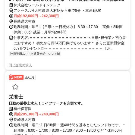
月24万OK！未経験OK◎＜履歴書ナシでサクッと応募！来社不要でのス
株式会社ワールドインテック
マホ面接で完結！＞
アクセス: JR大村線 新大村駅から車で8分 ・車通勤OK
月給192,000円～242,300円
長崎県大村市
勤務時間・曜日: 【日勤・土日祝休み】 8:30～17:30 実働：8時間
休憩：60分 残業：月平均20時間
仕事内容: ​＝＝＝＝＝＝＝＝＝＝＝＝＝＝＝＝ ＜日勤×軽作業＞初心者
におすすめ！ 初めから月24万円稼げちゃいます＊ さらに更新慰労金
6万をプレゼント◎ ​＝＝＝＝＝＝＝＝＝＝＝＝＝＝＝＝ 【お...
社員登用あり
交通費支給
シフト制
同じ企業の求人
正社員
栄養士
日勤の栄養士求人！ライフワークも充実です。
植松保育園
月給205,300円～240,900円
長崎県大村市
勤務時間・曜日: 1 日8時間・週40時間を基本としたシフト制です。 *
勤務例：8:00～17:00／8:30～17:30／9:00～18:00 など * 休憩60分