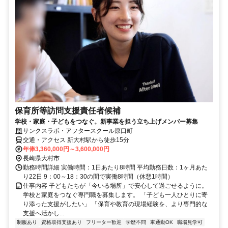
保育所等訪問支援責任者候補
学校・家庭・子どもをつなぐ。新事業を担う立ち上げメンバー募集
サンクスラボ・アフタースクール原口町
交通・アクセス 新大村駅から徒歩15分
年俸3,360,000円～3,600,000円
長崎県大村市
勤務時間詳細 実働時間：1日あたり8時間 平均勤務日数：1ヶ月あた
り22日 9：00～18：30の間で実働8時間（休憩1時間）
仕事内容 子どもたちが「今いる場所」で安心して過ごせるように。
学校と家庭をつなぐ専門職を募集します。 「子ども一人ひとりに寄
り添った支援がしたい」 「保育や教育の現場経験を、より専門的な
支援へ活かし...
制服あり
資格取得支援あり
フリーター歓迎
学歴不問
車通勤OK
職場見学可