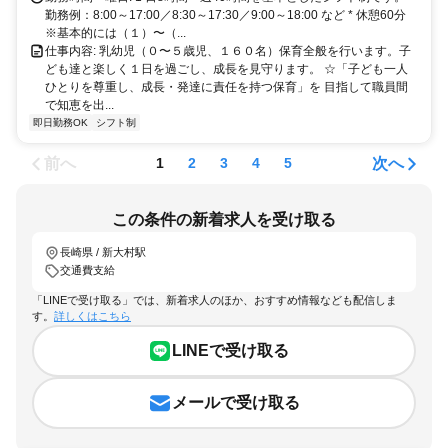
勤務例：8:00～17:00／8:30～17:30／9:00～18:00 など * 休憩60分
※基本的には（１）〜（...
仕事内容: 乳幼児（０〜５歳児、１６０名）保育全般を行います。子
ども達と楽しく１日を過ごし、成長を見守ります。 ☆「子ども一人
ひとりを尊重し、成長・発達に責任を持つ保育」を 目指して職員間
で知恵を出...
即日勤務OK
シフト制
前へ
次へ
1
2
3
4
5
この条件の新着求人を受け取る
長崎県 / 新大村駅
交通費支給
「LINEで受け取る」では、新着求人のほか、おすすめ情報なども配信しま
す。
詳しくはこちら
LINEで受け取る
メールで受け取る