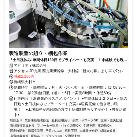
製造装置の組立・梱包作業
『土日祝休み♪年間休日130日でプライベートも充実！！未経験でも現場
に入る前にきっちり研修があるので、安心♪』
アビリティ株式会社
アクセス JR九州 西九州新幹線・大村線「新大村駅」より車で7分 /九
州自動車道「大村ＩＣ」より車で13分
時給1,150円
長崎県大村市
勤務時間 ・勤務曜日：月・火・水・木・金 ・勤務時間： [1] 08:30～
17:30 ・最低勤務日数（週）：5日 ＊実働8時間 ＊休憩60分
仕事内容 【派遣先のおススメポイント】 ●年間休日１２０日 ●人気の
日勤＆土日祝休みでプライベート充実♪ ●暖房完備で働き易い環
境！！ ●工場勤務が未経験の方でも研修制度ありで安心！ ●男女活躍
中♪ ...
制服あり
業界未経験者歓迎
社員登用あり
副業・WワークOK
主婦・主夫歓迎
資格取得支援あり
フリーター歓迎
バイク通勤OK
学歴不問
車通勤OK
固定時間制
職場見学可
平日のみOK
経験不問
未経験者歓迎
経験者歓迎
有資格者歓迎
研修あり
ブランクOK
交通費支給