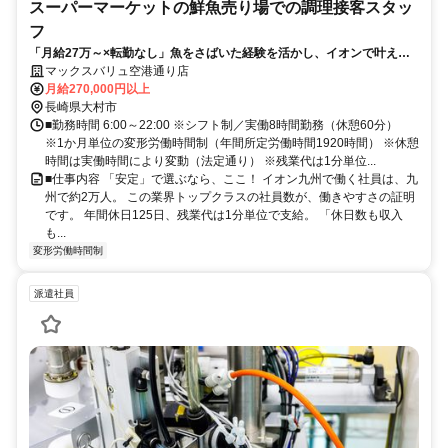
スーパーマーケットの鮮魚売り場での調理接客スタッ
フ
「月給27万～×転勤なし」魚をさばいた経験を活かし、イオンで叶える
安定キャリア！
マックスバリュ空港通り店
月給270,000円以上
長崎県大村市
■勤務時間 6:00～22:00 ※シフト制／実働8時間勤務（休憩60分）
※1か月単位の変形労働時間制（年間所定労働時間1920時間） ※休憩
時間は実働時間により変動（法定通り） ※残業代は1分単位...
■仕事内容 「安定」で選ぶなら、ここ！ イオン九州で働く社員は、九
州で約2万人。 この業界トップクラスの社員数が、働きやすさの証明
です。 年間休日125日、残業代は1分単位で支給。 「休日数も収入
も...
変形労働時間制
派遣社員