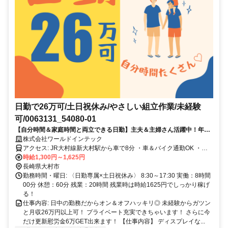
日勤で26万可/土日祝休み/やさしい組立作業/未経験
可/0063131_54080-01
【自分時間＆家庭時間と両立できる日勤】主夫＆主婦さん活躍中！年間
休日は127日＆キチンと26万かせげるのが嬉しい！履歴書ナシで応募
株式会社ワールドインテック
OK！
アクセス: JR大村線新大村駅から車で8分 ・車＆バイク通勤OK ・交
通費規定支給
時給1,300円～1,625円
長崎県大村市
勤務時間・曜日: 〈日勤専属×土日祝休み〉 8:30～17:30 実働：8時間
00分 休憩：60分 残業：20時間 残業時は時給1625円でしっかり稼げ
る！
仕事内容: 日中の勤務だからオン＆オフハッキリ◎ 未経験からガツン
と月収26万円以上可！ プライベート充実できちゃいます！ さらに今
だけ更新慰労金6万GET出来ます！ 【仕事内容】 ディスプレイな...