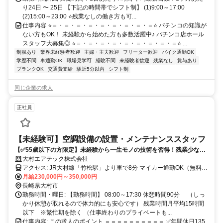
り24日 〜 25日 【下記の時間帯でシフト制】 (1)9:00～17:00
(2)15:00～23:00 ⭐残業なしの働き方も可...
仕事内容 ⭐＝・＝・＝・＝・＝・＝・＝・＝・＝⭐ パチンコの知識が
ない方もOK！ 未経験から始めた方も多数活躍中♪ パチンコ店ホール
スタッフ大募集◎ ⭐＝・＝・＝・＝・＝・＝・＝・＝・＝⭐ ...
制服あり
業界未経験者歓迎
主婦・主夫歓迎
フリーター歓迎
バイク通勤OK
学歴不問
車通勤OK
職場見学可
経験不問
未経験者歓迎
残業なし
賞与あり
ブランクOK
交通費支給
駅近5分以内
シフト制
同じ企業の求人
正社員
【未経験可】空調設備の設置・メンテナンススタッフ
【✅55歳以下の方限定】未経験から一生モノの技術を習得！残業少なめ
＆昨年度年間休日135日でプライベートも充実◎
大村エアテック株式会社
アクセス: JR大村線「竹松駅」より車で8分 マイカー通勤OK（無料駐
車場完備）
月給230,000円～350,000円
長崎県大村市
勤務時間・曜日: 【勤務時間】 08:00～17:30 休憩時間90分 （しっ
かり休憩が取れるので体力的にも安心です） 残業時間月平均15時間
以下 ※繁忙期を除く （仕事終わりのプライベートも...
仕事内容: この求人のポイント ＝＝＝＝＝＝＝＝＝＝ ✅年間休日135