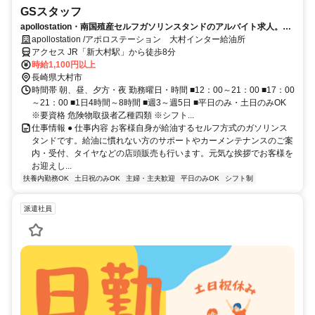
GSスタッフ
apollostation・南国殖産セルフガソリンスタンドのアルバイト求人。W
ワーク可能！
apollostation /アポロステーション 大村インター給油所
アクセス JR「新大村駅」から徒歩8分
時給1,100円以上
長崎県大村市
時間帯 朝、昼、夕方・夜 勤務曜日・時間 ■12：00～21：00 ■17：00
～21：00 ■1日4時間～8時間 ■週3～週5日 ■平日のみ・土日のみOK
※要資格 危険物取扱者乙種四類 ※シフト...
仕事情報 ● 仕事内容 お客様自身が給油するセルフ方式のガソリンス
タンドです。給油に慣れない方のサポートやカーメンテナンスのご案
内・受付、タイヤなどの店頭販売も行います。元気な挨拶でお客様を
お迎えし...
扶養内勤務OK
土日祝のみOK
主婦・主夫歓迎
平日のみOK
シフト制
派遣社員