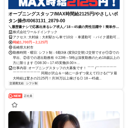
オープニングスタッフ/MAX時間給2125円/やさしいボ
タン操作/0063131_2879-00
＼履歴書ナシで応募出来るレア求人／18～45歳の男性活躍中！簡単作業
なのに2交替勤務で月36万稼げる！未経験OK◎3ヶ月毎にミニボーナス
株式会社ワールドインテック
支給
アクセス: 大村線：大村駅から車で10分 ・車通勤可 ・バイク通勤可
・交通費規定支給
時給1,700円～2,125円
長崎県大村市
勤務時間・曜日: シフト制：6勤3休 (変則2交替) 2交替ですが①③での
早出、②④での遅出勤務有 ※22時～5時は深夜勤務のため18歳以上の
方に限ります ①08:30～17:45実働(8.00ｈ...
仕事内容: オープニングスタッフの大募集です！ ￣￣ /￣￣￣￣￣￣
￣￣￣￣￣￣￣￣ 同期が沢山＆一緒に一歩ずつ覚えて行ける(^^)/ 最
大時給は驚きの2125円！月36万以上稼げる◎ 18～45歳...
交通費支給
シフト制
正社員