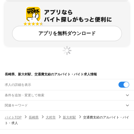
アプリを無料ダウンロード
長崎県、新大村駅、交通費支給のアルバイト・バイト求人情報
求人の詳細を表示
条件を追加・変更して検索
市区町村を追加・変更
関連キーワード
完全在宅ワーク 全国
シール貼り 在宅
現在地周辺
ガチャガチャ
犬カフェ
長崎県
駅を追加・変更
バイトTOP
長崎県
大村市
新大村駅
交通費支給のアルバイト・バイ
長崎県
すべて
ト・求人
長崎市
佐世保市
島原市
諫早市
大村市
平戸市
松浦市
対馬市
壱岐市
五島市
西海市
職種を追加・変更
JR長崎本線(鳥栖～長崎)
雲仙市
南島原市
西彼杵郡
東彼杵郡
北松浦郡
南松浦郡
小長井駅
長里駅
湯江駅
小江駅
肥前長田駅
東諫早駅
諫早駅
西諫早駅
喜々津駅
市布駅
飲食・フードサービス