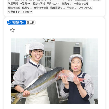
学歴不問
車通勤OK
固定時間制
平日のみOK
転勤なし
未経験者歓迎
経験者歓迎
残業なし
有資格者歓迎
職種変更なし
研修あり
ブランクOK
交通費支給
長期歓迎
正社員