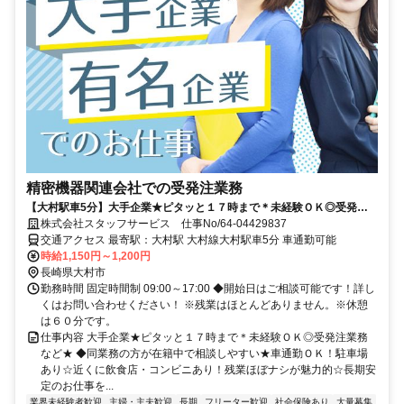
精密機器関連会社での受発注業務
【大村駅車5分】大手企業★ピタッと１７時まで＊未経験ＯＫ◎受発注
業務など★
株式会社スタッフサービス 仕事No/64-04429837
交通アクセス 最寄駅：大村駅 大村線大村駅車5分 車通勤可能
時給1,150円～1,200円
長崎県大村市
勤務時間 固定時間制 09:00～17:00 ◆開始日はご相談可能です！詳し
くはお問い合わせください！ ※残業はほとんどありません。※休憩
は６０分です。
仕事内容 大手企業★ピタッと１７時まで＊未経験ＯＫ◎受発注業務
など★ ◆同業務の方が在籍中で相談しやすい★車通勤ＯＫ！駐車場
あり☆近くに飲食店・コンビニあり！残業ほぼナシが魅力的☆長期安
定のお仕事を...
業界未経験者歓迎
主婦・主夫歓迎
長期
フリーター歓迎
社会保険あり
大量募集