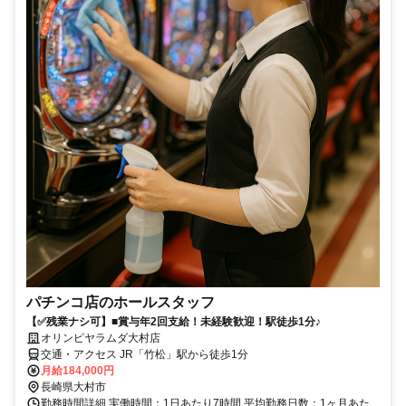
パチンコ店のホールスタッフ
【✅残業ナシ可】■賞与年2回支給！未経験歓迎！駅徒歩1分♪
オリンピヤラムダ大村店
交通・アクセス JR「竹松」駅から徒歩1分
月給184,000円
長崎県大村市
勤務時間詳細 実働時間：1日あたり7時間 平均勤務日数：1ヶ月あた