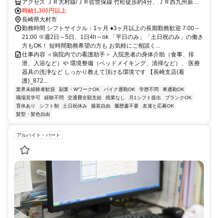
アクセス ＪＲ大村線/ＪＲ佐世保線 竹松徒歩約4分、ＪＲ西九州新幹
線 新大村さざなみ口(西口)徒歩約16分、ＪＲ大村線/ＪＲ長崎本線 新
時給1,300円以上
大村さざなみ口(西口)徒歩約16分 車・バイク通勤OK（派遣先によ
長崎県大村市
る）
勤務時間 シフトサイクル：1ヶ月 ●3ヶ月以上の長期勤務歓迎 7:00～
21:00 ※週2日～5日、1日4h～ok 「平日のみ」「土日祝のみ」の働き
方もOK！ 短時間勤務希望の方も お気軽にご相談く...
仕事内容 ＜病院内での看護助手＞ 入院患者の身体介助（食事、排
泄、入浴など）や 環境整備（ベッドメイキング、清掃など）、 医療
器具の洗浄など しっかり教えて頂ける環境です 【長崎支店(看
護)_872...
業界未経験者歓迎
副業・WワークOK
バイク通勤OK
学歴不問
車通勤OK
職場見学可
経験不問
交通費全額支給
残業なし
月1シフト提出
ブランクOK
育休あり
シフト制
土日祝休み
服装自由
履歴書不要
友達と応募OK
髪型・髪色自由
アルバイト・パート