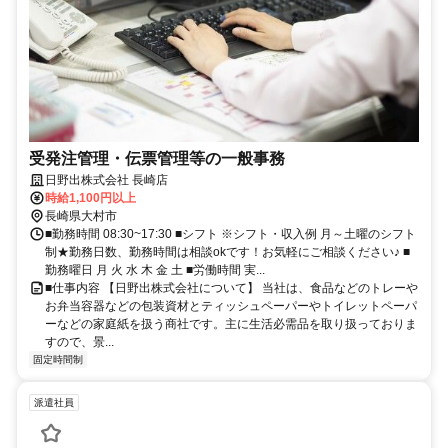
受発注管理・伝票管理等の一般事務
日野出株式会社 長崎店
時給1,100円以上
長崎県大村市
■勤務時間 08:30~17:30 ■シフト ※シフト・収入例 月～土曜のシフト
制★勤務日数、勤務時間は相談okです！お気軽にご相談ください♪ ■
勤務曜日 月 火 水 木 金 土 ■労働時間 実...
■仕事内容 【日野出株式会社について】 当社は、食品などのトレーや
お弁当容器などの包装資材とティッシュペーパーやトイレットペーパ
ーなどの家庭紙を扱う商社です。主に生活必需品を取り扱っておりま
すので、景...
固定時間制
派遣社員