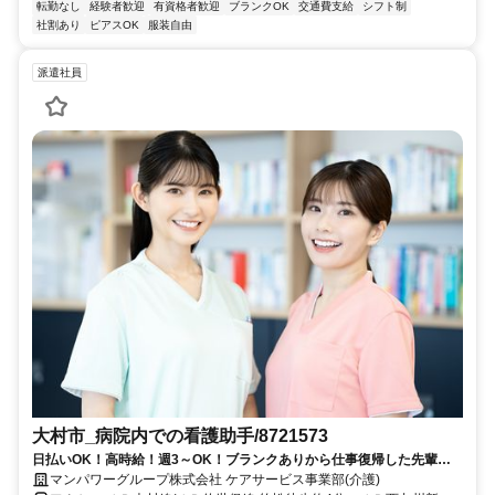
転勤なし
経験者歓迎
有資格者歓迎
ブランクOK
交通費支給
シフト制
社割あり
ピアスOK
服装自由
派遣社員
大村市_病院内での看護助手/8721573
日払いOK！高時給！週3～OK！ブランクありから仕事復帰した先輩や
ミドル世代も多数活躍中♪
マンパワーグループ株式会社 ケアサービス事業部(介護)