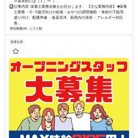
※基本的には（１）〜（...
仕事内容: 栄養士業務全般をお任せします。 【主な業務内容】 ■栄養
士業務 ・0～5歳児向けの給食・おやつの調理補助 ・食材の下処理、
盛り付け、配膳準備 ・食器洗浄、厨房内の清掃 ・アレルギー対応
食...
即日勤務OK
シフト制
派遣社員