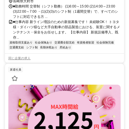
長崎県大村市
■勤務時間 交替制（シフト勤務） (1)6:00～15:00 (2)14:00～23:00
(3)22:00～7:00 ・(1)(2)(3)のシフト制（1週間交替）で、すべてのシ
フトに対応できる方 ...
■仕事内容 新ライン増設のための新規募集です！ 未経験OK！ トヨタ
様・ダイハツ様など大手自動車の部品製造における、装置に関するメ
ンテナンス・保全をお任せします。 【仕事内容】 新規設備導入、既
存...
資格取得支援あり
社会保険あり
交通費全額支給
有資格者歓迎
社会保険完備
交通費支給
シフト制
長期休暇あり
昇給あり
同じ企業の求人
派遣社員