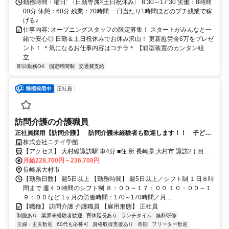
勤務時間・曜日: 〈日勤専属×土日祝休み〉 8:30～17:30 実働：8時間
00分 休憩：60分 残業：20時間 一日当たり1時間ほどのプチ残業で稼
げる♪
仕事内容: オープニングスタッフの限定募集！ スタートがみんなと一
緒で安心◎ 日勤＆土日祝休みでお休み沢山！ 更新慰労金6万をプレゼ
ント！ ＊気になるお仕事内容はコチラ＊ 【箱型装置のカンタン組
立...
即日勤務OK
固定時間制
交通費支給
正社員
訪問介護の介護職員
正社員採用【訪問介護】 訪問介護未経験者も歓迎します！！ 子ども
手当有り♪ご利用者様の生活 を支える訪問介護のお仕事（入社お祝い金
株式会社ニチイ学館
あり）
【アクセス】 大村線諏訪駅 車4分 ■住 所 長崎県 大村市 諏訪2丁目
月給228,700円～236,700円
521-1將ﾋﾞﾙ104 ■アクセス 大村線諏訪駅 車4分
長崎県大村市
【勤務日数】 週5日以上 【勤務時間】 週5日以上／シフト制 １日８時
間まで 週４０時間のシフト制 ８：００～１７：００ １０：００～１
９：００など 1ヶ月の労働時間：170～170時間／月 ...
【職種】 訪問介護 介護職員 【雇用形態】 正社員
制服あり
業界未経験者歓迎
育休延長あり
ランチタイム
無料研修
主婦・主夫歓迎
60代も応募可
資格取得支援あり
長期
フリーター歓迎