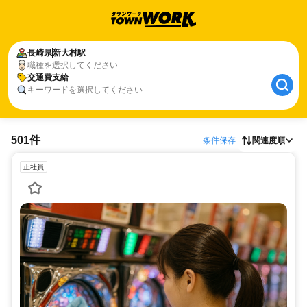
長崎県
新大村駅
職種を選択してください
交通費支給
キーワードを選択してください
501件
条件保存
関連度順
正社員