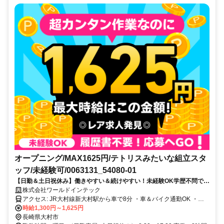
オープニング/MAX1625円/テトリスみたいな組立スタ
ッフ/未経験可/0063131_54080-01
【日勤＆土日祝休み】働きやすい＆続けやすい！未経験OK学歴不問で
す！履歴書不要でサクッと応募OK!
株式会社ワールドインテック
アクセス: JR大村線新大村駅から車で8分 ・車＆バイク通勤OK ・交
通費規定支給
時給1,300円～1,625円
長崎県大村市