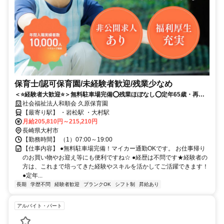
保育士/認可保育園/未経験者歓迎/残業少なめ
＜⭐経験者大歓迎⭐＞無料駐車場完備⭕残業ほぼなし⭕定年65歳・再雇
用70歳⭕ライフステージの変化でも長く勤務できる園です✨✨
社会福祉法人和順会 久原保育園
【最寄り駅】 ・岩松駅 ・大村駅
月給205,810円～215,210円
長崎県大村市
【勤務時間】 （1）07:00～19:00
【仕事内容】 ●無料駐車場完備！マイカー通勤OKです。 お仕事帰り
のお買い物やお迎え等にも便利ですね☆ ●経歴は不問です★経験者の
方は、これまで培ってきた経験やスキルを活かしてご活躍できます！
●定年...
長期
学歴不問
経験者歓迎
ブランクOK
シフト制
昇給あり
アルバイト・パート