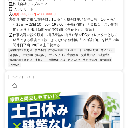
株式会社ワンプルーフ
フルリモート
月給300,000円～500,000円
勤務時間詳細 実働時間：1日あたり8時間 平均勤務日数：1ヶ月あた
り21日 〜 23日 10：00～19：00（実働8時間） ＊柔軟な「ズレ勤制
度」あり！ 出社時間を前後2時間ズラせます。 有給を...
仕事内容 ✅設立以来、増収増益の成長企業 ✅ECディレクターとして
成長できる環境 ✅主観によらない評価制度「360度評価」を採用 ✅年
間休日平均128日＆土日祝休み ―――――――――――――...
資格取得支援あり
学歴不問
固定時間制
フルリモート
経験者歓迎
ネイルOK
研修あり
在宅OK
賞与あり
ブランクOK
育休あり
交通費支給
長期歓迎
資格取得手当あり
社割あり
長期休暇あり
ピアスOK
土日祝休み
服装自由
ひげOK
アルバイト・パート