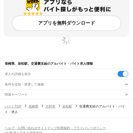
アプリを無料ダウンロード
長崎県、岩松駅、交通費支給のアルバイト・バイト求人情報
求人の詳細を表示
条件を追加・変更して検索
市区町村を追加・変更
関連キーワード
完全在宅ワーク 全国
シール貼り 在宅
現在地周辺
ガチャガチャ
犬カフェ
長崎県
駅を追加・変更
バイトTOP
長崎県
大村市
岩松駅
交通費支給のアルバイト・バイ
長崎県
すべて
ト・求人
長崎市
佐世保市
島原市
諫早市
大村市
平戸市
松浦市
対馬市
壱岐市
五島市
西海市
職種を追加・変更
JR長崎本線(鳥栖～長崎)
雲仙市
南島原市
西彼杵郡
東彼杵郡
北松浦郡
南松浦郡
小長井駅
長里駅
湯江駅
小江駅
肥前長田駅
東諫早駅
諫早駅
西諫早駅
喜々津駅
市布駅
飲食・フードサービス
特徴を追加・変更
肥前古賀駅
現川駅
東園駅
大草駅
本川内駅
長与駅
高田駅
道ノ尾駅
西浦上駅
浦上駅
飲食・フードサービス
すべて
ヘルプ・お問い合わせ
サイトマップ
利用規約・プライバシーポリシー
長崎駅
ホールスタッフ
キッチンスタッフ
皿洗い・洗い場
精肉・鮮魚加工
給食調理
人気
[企業]求人広告の掲載相談