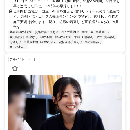
り19日 〜 23日 ✅8:30～19:00（実働8時間、休憩2.5時間） ✅目標を
早く達成した日は、 17時等の早帰りもOK！ ...
仕事内容 当社は、設立35年目を迎える 住宅リフォームの専門企業で
す。 九州・福岡エリアの売上ランキング で第3位、累計10万件超の
施工実績 を誇ります。現在、組織の若返り と事業拡大のため、次世
代を...
業界未経験者歓迎
資格取得支援あり
バイク通勤OK
学歴不問
車通勤OK
固定時間制
転勤なし
経験不問
未経験者歓迎
午前
研修あり
夕方
賞与あり
育休あり
交通費支給
駅近5分以内
資格取得手当あり
長期休暇あり
寮・社宅あり
アルバイト・パート