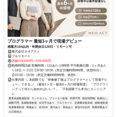
プログラマー 最短3ヶ月で現場デビュー
残業月10h以内・年間休日128日・リモート可
株式会社ネオアクト
フルリモート
月給270,000円～520,000円
勤務時間詳細 実働時間：1日あたり8時間 平均勤務日数：1ヶ月あた
り18日 〜 21日 ①9:00~18:00（所定労働時間8時間、休憩60分）
②10:00～19:00（所定労働時間8時間、休憩6...
仕事内容 ＼ 未経験でも「研修修了後はプログラマーとして現場デビ
ュー」できる ／ （最短1ヶ月～最長6ヶ月の研修制度） 「プログラミ
ングって何から始めればいい？」 「IT未経験でも本当にエンジニア
に...
業界未経験者歓迎
ランチタイム
フリーター歓迎
学歴不問
固定時間制
転勤なし
経験不問
未経験者歓迎
住宅手当あり
フルリモート
交通費全額支給
経験者歓迎
有資格者歓迎
研修あり
在宅OK
賞与あり
育休あり
駅近5分以内
長期休暇あり
土日祝休み