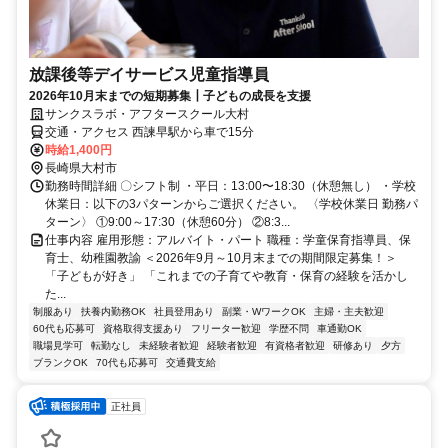
放課後等デイサービス児童指導員
2026年10月末までの短期募集┃子どもの成長を支援
サンクスラボ・アフタースクール大村
交通・アクセス 西諫早駅から車で15分
時給1,400円
長崎県大村市
勤務時間詳細 〇シフト制 ・平日：13:00〜18:30（休憩無し） ・学校
休業日：以下の3パターンからご選択ください。 〈学校休業日 勤務パ
ターン〉 ①9:00～17:30（休憩60分） ②8:3...
仕事内容 雇用形態：アルバイト・パート 職種：学童保育指導員、保
育士、幼稚園教諭 ＜2026年9月～10月末までの期間限定募集！＞
「子どもが好き」 「これまでの子育てや教育・保育の経験を活かし
た...
制服あり
扶養内勤務OK
社員登用あり
副業・WワークOK
主婦・主夫歓迎
60代も応募可
資格取得支援あり
フリーター歓迎
学歴不問
車通勤OK
職場見学可
転勤なし
未経験者歓迎
経験者歓迎
有資格者歓迎
研修あり
夕方
ブランクOK
70代も応募可
交通費支給
正社員