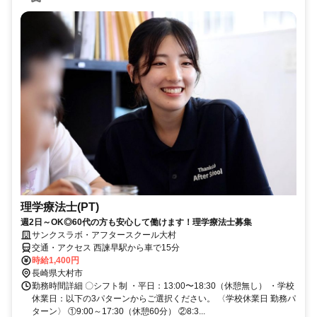
理学療法士(PT)
週2日～OK◎60代の方も安心して働けます！理学療法士募集
サンクスラボ・アフタースクール大村
交通・アクセス 西諫早駅から車で15分
時給1,400円
長崎県大村市
勤務時間詳細 〇シフト制 ・平日：13:00〜18:30（休憩無し） ・学校
休業日：以下の3パターンからご選択ください。 〈学校休業日 勤務パ
ターン〉 ①9:00～17:30（休憩60分） ②8:3...