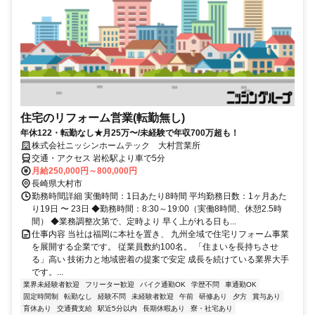
住宅のリフォーム営業(転勤無し)
年休122・転勤なし★月25万〜/未経験で年収700万超も！
株式会社ニッシンホームテック 大村営業所
交通・アクセス 岩松駅より車で5分
月給250,000円～800,000円
長崎県大村市
勤務時間詳細 実働時間：1日あたり8時間 平均勤務日数：1ヶ月あた
り19日 〜 23日 ◆勤務時間：8:30～19:00（実働8時間、休憩2.5時
間） ◆業務調整次第で、定時より 早く上がれる日も...
仕事内容 当社は福岡に本社を置き、 九州全域で住宅リフォーム事業
を展開する企業です。 従業員数約100名。 「住まいを長持ちさせ
る」高い 技術力と地域密着の提案で安定 成長を続けている業界大手
です。...
業界未経験者歓迎
フリーター歓迎
バイク通勤OK
学歴不問
車通勤OK
固定時間制
転勤なし
経験不問
未経験者歓迎
午前
研修あり
夕方
賞与あり
育休あり
交通費支給
駅近5分以内
長期休暇あり
寮・社宅あり