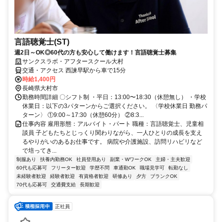
言語聴覚士(ST)
週2日～OK◎60代の方も安心して働けます！言語聴覚士募集
サンクスラボ・アフタースクール大村
交通・アクセス 西諫早駅から車で15分
時給1,400円
長崎県大村市
勤務時間詳細 〇シフト制 ・平日：13:00〜18:30（休憩無し） ・学校
休業日：以下の3パターンからご選択ください。 〈学校休業日 勤務パ
ターン〉 ①9:00～17:30（休憩60分） ②8:3...
仕事内容 雇用形態：アルバイト・パート 職種：言語聴覚士、児童相
談員 子どもたちとじっくり関わりながら、一人ひとりの成長を支え
るやりがいのあるお仕事です。 病院や介護施設、訪問リハビリなど
で培ってき...
制服あり
扶養内勤務OK
社員登用あり
副業・WワークOK
主婦・主夫歓迎
60代も応募可
フリーター歓迎
学歴不問
車通勤OK
職場見学可
転勤なし
未経験者歓迎
経験者歓迎
有資格者歓迎
研修あり
夕方
ブランクOK
70代も応募可
交通費支給
長期歓迎
正社員