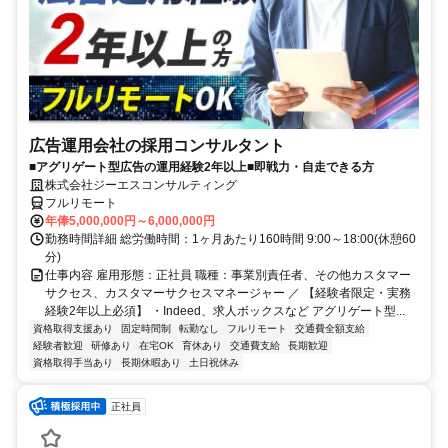
広告運用会社の採用コンサルタント
■アグリゲート型広告の運用経験2年以上■即戦力・自走できる方
株式会社ジーエスコンサルティング
フルリモート
年俸5,000,000円～6,000,000円
勤務時間詳細 総労働時間：1ヶ月あたり160時間 9:00～18:00(休憩60
分)
仕事内容 雇用形態：正社員 職種：事業別責任者、その他カスタマー
サクセス、カスタマーサクセスマネージャー ／ 【経験者限定・実務
経験2年以上必須】 ・Indeed、求人ボックスなど アグリゲート型...
資格取得支援あり
固定時間制
転勤なし
フルリモート
交通費全額支給
経験者歓迎
研修あり
在宅OK
育休あり
交通費支給
長期歓迎
資格取得手当あり
長期休暇あり
土日祝休み
正社員