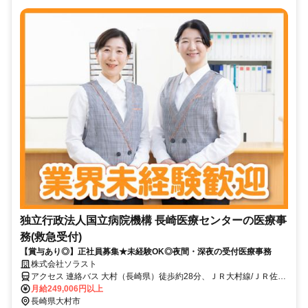
独立行政法人国立病院機構 長崎医療センターの医療事
務(救急受付)
【賞与あり◎】正社員募集★未経験OK◎夜間・深夜の受付医療事務
株式会社ソラスト
アクセス 連絡バス 大村（長崎県）徒歩約28分、ＪＲ大村線/ＪＲ佐世
保線 大村（長崎県）徒歩約28分 「大村駅」バス10分
月給249,006円以上
長崎県大村市