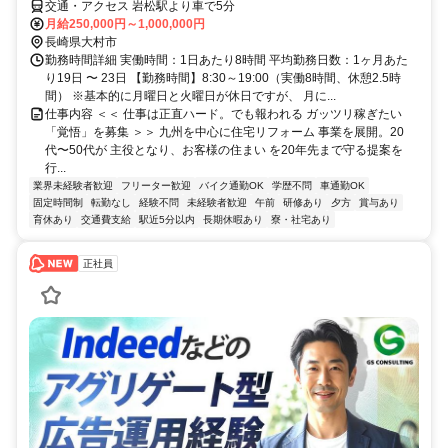
交通・アクセス 岩松駅より車で5分
月給250,000円～1,000,000円
長崎県大村市
勤務時間詳細 実働時間：1日あたり8時間 平均勤務日数：1ヶ月あた
り19日 〜 23日 【勤務時間】8:30～19:00（実働8時間、休憩2.5時
間） ※基本的に月曜日と火曜日が休日ですが、 月に...
仕事内容 ＜＜ 仕事は正直ハード。でも報われる ガッツリ稼ぎたい
「覚悟」を募集 ＞＞ 九州を中心に住宅リフォーム 事業を展開。20
代〜50代が 主役となり、お客様の住まい を20年先まで守る提案を
行...
業界未経験者歓迎
フリーター歓迎
バイク通勤OK
学歴不問
車通勤OK
固定時間制
転勤なし
経験不問
未経験者歓迎
午前
研修あり
夕方
賞与あり
育休あり
交通費支給
駅近5分以内
長期休暇あり
寮・社宅あり
正社員