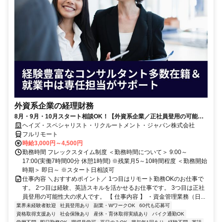
外資系企業の経理財務
8月・9月・10月スタート相談OK！【外資系企業／正社員登用の可能性
大／700万～800万／リモート勤務OK】経理財務
ヘイズ・スペシャリスト・リクルートメント・ジャパン株式会社
フルリモート
時給3,000円～4,500円
勤務時間 フレックスタイム制度 ＜勤務時間について＞ 9:00～
17:00(実働7時間00分 休憩1時間) ※残業月5～10時間程度 ＜勤務開始
時期＞ 即日～ ※スタート日相談可
仕事内容 ＼おすすめポイント／ 1つ目はリモート勤務OKのお仕事で
す。 2つ目は経験、英語スキルを活かせるお仕事です。 3つ目は正社
員登用の可能性大の求人です。 【 仕事内容 】 ・資金管理業務（日...
業界未経験者歓迎
社員登用あり
副業・WワークOK
60代も応募可
資格取得支援あり
社会保険あり
産休・育休取得実績あり
バイク通勤OK