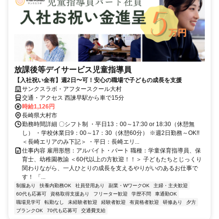
放課後等デイサービス児童指導員
【入社祝い金有】週2日〜可！安心の職場で子どもの成長を支援
サンクスラボ・アフタースクール大村
交通・アクセス 西諫早駅から車で15分
時給1,126円
長崎県大村市
勤務時間詳細 〇シフト制 ・平日13：00～17:30 or 18:30（休憩無
し） ・学校休業日9：00～17：30（休憩60分） ※週2日勤務～OK!!
＜長崎エリアのみ下記＞ ・平日：長崎エリ...
仕事内容 雇用形態：アルバイト・パート 職種：学童保育指導員、保
育士、幼稚園教諭 ＜60代以上の方歓迎！！＞ 子どもたちとじっくり
関わりながら、一人ひとりの成長を支えるやりがいのあるお仕事で
す！ 「...
制服あり
扶養内勤務OK
社員登用あり
副業・WワークOK
主婦・主夫歓迎
60代も応募可
資格取得支援あり
フリーター歓迎
学歴不問
車通勤OK
職場見学可
転勤なし
未経験者歓迎
経験者歓迎
有資格者歓迎
研修あり
夕方
ブランクOK
70代も応募可
交通費支給