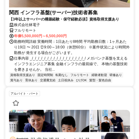
関西 インフラ基盤(サーバー)技術者募集
【3年以上サーバーの構築経験・保守経験必須】資格取得支援あり
株式会社林電子
フルリモート
年俸5,500,000円～6,500,000円
勤務時間詳細 実働時間：1日あたり8時間 平均勤務日数：1ヶ月あた
り19日 〜 20日 ⏰9:00～18:00（休憩60分） ※案件状況により時間外
勤務が 発生する場合がございます。
仕事内容 _/_/_/_/_/_/_/_/_/_/_/_/_/_/_/_/_/_/ メガバンク基盤を支える
インフラエンジニア募集 金融インフラの最前線で、 本物の基盤技術
を磨きませんか。 当社...
資格取得支援あり
固定時間制
転勤なし
フルリモート
経験者歓迎
研修あり
賞与あり
育休あり
交通費支給
土日祝休み
ひげOK
髪型・髪色自由
アルバイト・パート