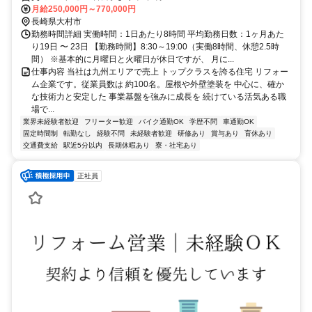
月給250,000円～770,000円
長崎県大村市
勤務時間詳細 実働時間：1日あたり8時間 平均勤務日数：1ヶ月あた
り19日 〜 23日 【勤務時間】8:30～19:00（実働8時間、休憩2.5時
間） ※基本的に月曜日と火曜日が休日ですが、 月に...
仕事内容 当社は九州エリアで売上 トップクラスを誇る住宅 リフォー
ム企業です。従業員数は 約100名。屋根や外壁塗装を 中心に、確か
な技術力と安定した 事業基盤を強みに成長を 続けている活気ある職
場で...
業界未経験者歓迎
フリーター歓迎
バイク通勤OK
学歴不問
車通勤OK
固定時間制
転勤なし
経験不問
未経験者歓迎
研修あり
賞与あり
育休あり
交通費支給
駅近5分以内
長期休暇あり
寮・社宅あり
正社員