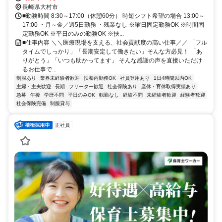
長崎県大村市
■勤務時間 8:30～17:00（休憩60分） 時短シフト希望の場合 13:00～
17:00 ・月～金／週5日勤務 ・残業なし ※曜日固定勤務OK ※時間固
定勤務OK ※平日のみの勤務OK ※扶...
■仕事内容 ＼＼医療現場を支える、社会貢献度の高い仕事／／ 「フル
タイムでしっかり」「長期安定して働きたい」そんな方必見！ 「あ
りがとう」「いつも助かってます」 そんな感謝の声を直接いただけ
るお仕事で...
制服あり
業界未経験者歓迎
扶養内勤務OK
社員登用あり
1日4時間以内OK
主婦・主夫歓迎
長期
フリーター歓迎
社会保険あり
産休・育休取得実績あり
急募
午後
学歴不問
平日のみOK
転勤なし
経験不問
未経験者歓迎
経験者歓迎
社会保険完備
制服貸与
正社員