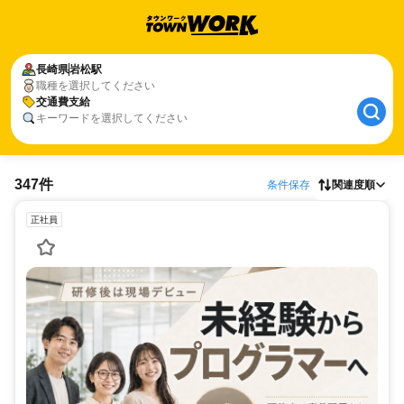
長崎県
岩松駅
職種を選択してください
交通費支給
キーワードを選択してください
347件
条件保存
関連度順
正社員