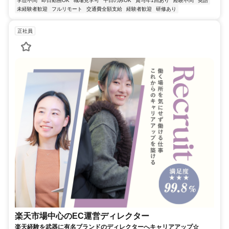
学歴不問
即日勤務OK
職場見学可
平日のみOK
賞与年1回あり
経験不問
英語
未経験者歓迎
フルリモート
交通費全額支給
経験者歓迎
研修あり
正社員
楽天市場中心のEC運営ディレクター
楽天経験を武器に有名ブランドのディレクターへキャリアアップ☆