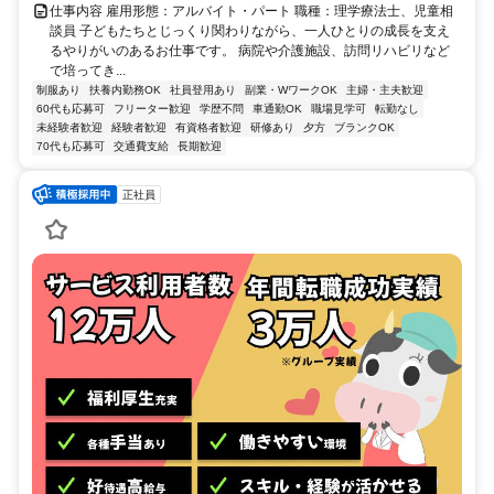
仕事内容 雇用形態：アルバイト・パート 職種：理学療法士、児童相
談員 子どもたちとじっくり関わりながら、一人ひとりの成長を支え
るやりがいのあるお仕事です。 病院や介護施設、訪問リハビリなど
で培ってき...
制服あり
扶養内勤務OK
社員登用あり
副業・WワークOK
主婦・主夫歓迎
60代も応募可
フリーター歓迎
学歴不問
車通勤OK
職場見学可
転勤なし
未経験者歓迎
経験者歓迎
有資格者歓迎
研修あり
夕方
ブランクOK
70代も応募可
交通費支給
長期歓迎
正社員