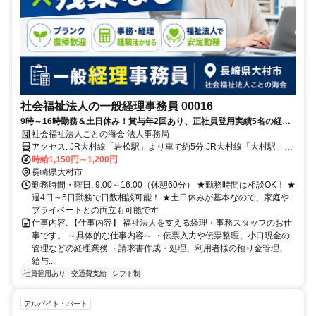
社会福祉法人の一般経理事務員 00016
9時～16時勤務＆土日休み！賞与年2回あり、正社員登用実績5名の経理
事務スタッフ募集です！
社会福祉法人ことの海会 法人事務局
アクセス: JR大村線「岩松駅」より車で約5分 JR大村線「大村駅」よ
り車で約10分 長崎自動車道「木場IC」より車で約10分 ※車通勤可能
時給1,150円～1,200円
（駐車場あり）
長崎県大村市
勤務時間・曜日: 9:00～16:00（休憩60分） ★勤務時間は相談OK！ ★
週4日～5日勤務で日数相談可能！ ★土日休みが基本なので、家庭や
プライベートとの両立も可能です
仕事内容: 【仕事内容】 福祉法人を支える経理・事務スタッフのお仕
事です。 ～具体的な仕事内容～ ・伝票入力や伝票整理、小口現金の
管理などの経理業務 ・請求書作成・処理、利用者様の預り金管理、
給与...
社員登用あり
交通費支給
シフト制
アルバイト・パート