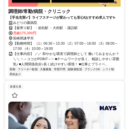
調理師/常勤/病院・クリニック
【手当充実✅️】ライフステージが変わっても安心❗️おすすめ求人です✨
みどりの園病院
【最寄り駅】 ・岩松駅 ・大村駅 ・諏訪駅
月給175,300円
長崎県諫早市
【勤務時間】 （1）06:30～15:30 （2）07:00～16:00 （3）08:00～
17:00 （4）10:00～19:00
【仕事内容】 ／／ 和やかな環境で調理師として 働いてみませんか？
＼＼ ✨～ココがPOINT～✨ ■チームワークが良く、相談しやすい雰囲
気♪ ■人間関係良好♪長く続けやすい環境！ ■仕事とプライベ...
長期
フリーター歓迎
大量募集
学歴不問
経験者歓迎
ブランクOK
シフト制
昇給あり
派遣社員