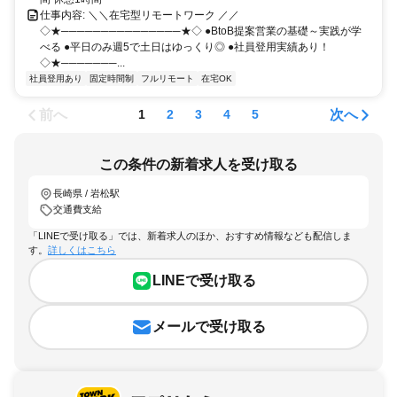
仕事内容: ＼＼在宅型リモートワーク ／／
◇★───────────────★◇ ●BtoB提案営業の基礎～実践が学
べる ●平日のみ週5で土日はゆっくり◎ ●社員登用実績あり！
◇★───────...
社員登用あり
固定時間制
フルリモート
在宅OK
前へ
次へ
1
2
3
4
5
この条件の新着求人を受け取る
長崎県 / 岩松駅
交通費支給
「LINEで受け取る」では、新着求人のほか、おすすめ情報なども配信しま
す。
詳しくはこちら
LINEで受け取る
メールで受け取る