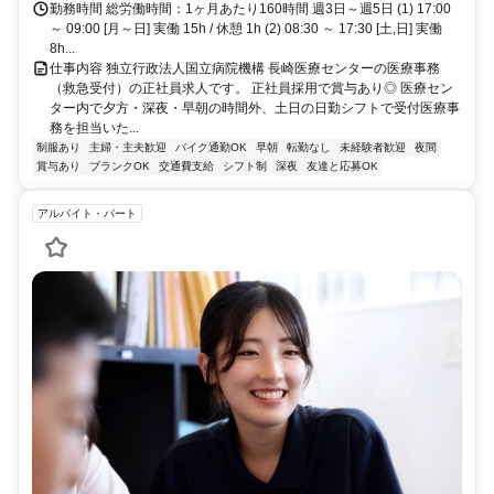
勤務時間 総労働時間：1ヶ月あたり160時間 週3日～週5日 (1) 17:00
～ 09:00 [月～日] 実働 15h / 休憩 1h (2) 08:30 ～ 17:30 [土,日] 実働
8h...
仕事内容 独立行政法人国立病院機構 長崎医療センターの医療事務
（救急受付）の正社員求人です。 正社員採用で賞与あり◎ 医療セン
ター内で夕方・深夜・早朝の時間外、土日の日勤シフトで受付医療事
務を担当いた...
制服あり
主婦・主夫歓迎
バイク通勤OK
早朝
転勤なし
未経験者歓迎
夜間
賞与あり
ブランクOK
交通費支給
シフト制
深夜
友達と応募OK
アルバイト・パート