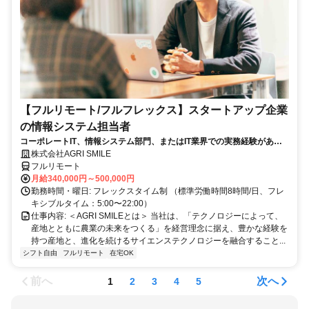
【フルリモート/フルフレックス】スタートアップ企業
の情報システム担当者
コーポレートIT、情報システム部門、またはIT業界での実務経験がある
方、大歓迎！
株式会社AGRI SMILE
フルリモート
月給340,000円～500,000円
勤務時間・曜日: フレックスタイム制 （標準労働時間8時間/日、フレ
キシブルタイム：5:00〜22:00）
仕事内容: ＜AGRI SMILEとは＞ 当社は、「テクノロジーによって、
産地とともに農業の未来をつくる」を経営理念に据え、豊かな経験を
持つ産地と、進化を続けるサイエンステクノロジーを融合すること...
シフト自由
フルリモート
在宅OK
前へ
次へ
1
2
3
4
5