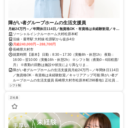
障がい者グループホームの生活支援員
月給24万円～／年間休日114日／無資格OK・有資格は未経験歓迎／キャ
リアアップ可能
ソーシャルインクルーホーム大村松原本町
沿線・最寄駅 大村線 松原駅から徒歩4分
月給240,000円～288,700円
長崎県大村市
就業時間 【基本】 日勤：8:30～17:30（実働8h・休憩1h） 夜勤：
16:00～翌10:00（実働16h・休憩2h） ※シフト制（夜勤0～6回程度/
月） ※夜勤の回数は施設や状況により異なりま...
障がい者グループホームの生活支援員月給24万円～／年間休日114日
／無資格OK・有資格は未経験歓迎／キャリアアップ可能 障がい者グ
ループホームの生活支援員 長崎県大村市松原本町298番地1 正社員 ...
シフト制
正社員