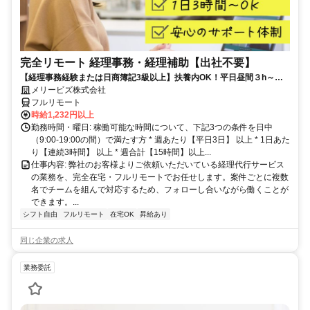
完全リモート 経理事務・経理補助【出社不要】
【経理事務経験または日商簿記3級以上】扶養内OK！平日昼間３h～。
完全在宅で育児・介護中の方も大歓迎♪
メリービズ株式会社
フルリモート
時給1,232円以上
勤務時間・曜日: 稼働可能な時間について、下記3つの条件を日中
（9:00-19:00の間）で満たす方 * 週あたり【平日3日】 以上 * 1日あた
り【連続3時間】 以上 * 週合計【15時間】以上...
仕事内容: 弊社のお客様よりご依頼いただいている経理代行サービス
の業務を、完全在宅・フルリモートでお任せします。案件ごとに複数
名でチームを組んで対応するため、フォローし合いながら働くことが
できます。...
シフト自由
フルリモート
在宅OK
昇給あり
同じ企業の求人
業務委託