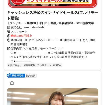
キャッシュレス決済のインサイドセールス(フルリモー
ト勤務)
【フルリモート勤務OK】平日５日勤務／経験者歓迎・BtoB提案営業で
スキルアップ
株式会社make standards
フルリモート
時給1,600円以上
勤務時間・曜日: 平日のみ 9：00～18：00 実働時間：1日あたり8時
間 休憩1時間
仕事内容: ＼＼在宅型リモートワーク ／／
◇★───────────────★◇ ●BtoB提案営業の基礎～実践が学
べる ●平日のみ週5で土日はゆっくり◎ ●正社員登用実績あり
◇★───────...
社員登用あり
固定時間制
フルリモート
在宅OK
契約社員