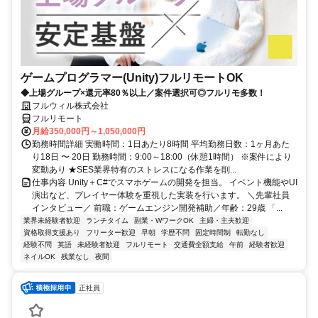
ゲームプログラマー(Unity)フルリモートOK
◆上場グループ×還元率80％以上／案件選択可◎フルリモ多数！
フルウィル株式会社
フルリモート
月給350,000円～1,050,000円
勤務時間詳細 実働時間：1日あたり8時間 平均勤務日数：1ヶ月あた
り18日 〜 20日 勤務時間：9:00～18:00（休憩1時間） ※案件により
変動あり ★SES業界特有のストレスになる作業を削...
仕事内容 Unity＋C#でスマホゲームの開発を担当。 イベント機能やUI
演出など、プレイヤー体験を重視した実装を行います。 ＼先輩社員
インタビュー／ 前職：ゲームエンジン開発補助／年齢：29歳 「...
業界未経験者歓迎
ランチタイム
副業・WワークOK
主婦・主夫歓迎
資格取得支援あり
フリーター歓迎
早朝
学歴不問
固定時間制
転勤なし
経験不問
英語
未経験者歓迎
フルリモート
交通費全額支給
午前
経験者歓迎
ネイルOK
残業なし
夜間
正社員