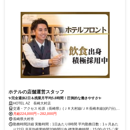
ホテルの店舗運営スタッフ
✨完全週休2日＆残業月平均5.8時間！圧倒的な働きやすさ✨
HOTEL AZ 長崎大村店
交通・アクセス 松原（長崎県）(ＪＲ大村線/ＪＲ長崎本線)(約7分),大
村車両基地(ＪＲ大村線/ＪＲ佐世保線)(約26分),竹松(ＪＲ大村線/ＪＲ
月給224,000円～282,000円
佐世保線)(約50分)
長崎県大村市
勤務時間詳細 実働時間：1日あたり8時間 平均勤務日数：1ヶ月あた
り22日 月平均残業時間20時間以内 標準勤務時間：15:00~0:15 ◇実