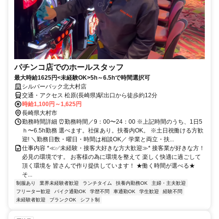
パチンコ店でのホールスタッフ
最大時給1625円<未経験OK>5h～6.5hで時間選択可
シルバーバック北大村店
交通・アクセス 松原(長崎県)駅出口から徒歩約12分
時給1,100円～1,625円
長崎県大村市
勤務時間詳細 ⏰勤務時間／9：00〜24：00 ※上記時間のうち、1日5
ｈ〜6.5h勤務 選べます。社保あり。扶養内OK。 ※土日祝働ける方歓
迎! ＼勤務日数・曜日・時間は相談OK／ 学業と両立・扶...
仕事内容 *≪✅未経験・接客大好きな方大歓迎≫* 接客業が好きな方！
必見の環境です。 お客様の為に環境を整えて 楽しく快適に過ごして
頂く環境を 皆さんで作り提供しています！ ★働く時間が選べる★
そ...
制服あり
業界未経験者歓迎
ランチタイム
扶養内勤務OK
主婦・主夫歓迎
フリーター歓迎
バイク通勤OK
学歴不問
車通勤OK
学生歓迎
経験不問
未経験者歓迎
ブランクOK
シフト制