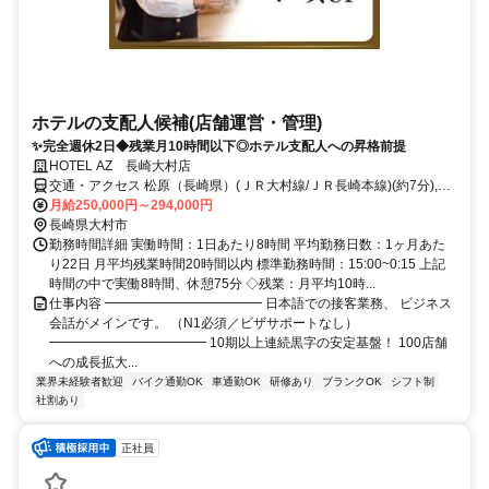
ホテルの支配人候補(店舗運営・管理)
✨完全週休2日◆残業月10時間以下◎ホテル支配人への昇格前提
HOTEL AZ 長崎大村店
交通・アクセス 松原（長崎県）(ＪＲ大村線/ＪＲ長崎本線)(約7分),大
村車両基地(ＪＲ大村線/ＪＲ佐世保線)(約26分),竹松(ＪＲ大村線/ＪＲ
月給250,000円～294,000円
佐世保線)(約50分)
長崎県大村市
勤務時間詳細 実働時間：1日あたり8時間 平均勤務日数：1ヶ月あた
り22日 月平均残業時間20時間以内 標準勤務時間：15:00~0:15 上記
時間の中で実働8時間、休憩75分 ◇残業：月平均10時...
仕事内容 ━━━━━━━━━━━━ 日本語での接客業務、 ビジネス
会話がメインです。 （N1必須／ビザサポートなし）
━━━━━━━━━━━━ 10期以上連続黒字の安定基盤！ 100店舗
への成長拡大...
業界未経験者歓迎
バイク通勤OK
車通勤OK
研修あり
ブランクOK
シフト制
社割あり
正社員