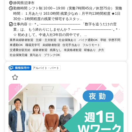
静岡県沼津市
勤務時間 シフト制 10:00～19:00（実働7時間45分／休憩75分） 実働
時間： １月あたり 163.0時間 残業少なめ：月平均13時間程度 ★1日
30分～1時間程度の残業で帰宅するスタッ...
仕事内容 ☆･＊｡･─────────────── 「数字を追うだけの営
業」は、 もう終わりにしませんか？ ───────────────･｡＊･
☆ 初めまして。中途入社3年目の田中です。 ...
業界未経験者歓迎
主婦・主夫歓迎
社会保険あり
バイク通勤OK
早朝
学歴不問
車通勤OK
職場見学可
未経験者歓迎
住宅手当あり
フルリモート
交通費全額支給
経験者歓迎
残業なし
有資格者歓迎
研修あり
夕方
社会保険完備
賞与あり
ブランクOK
アルバイト・パート