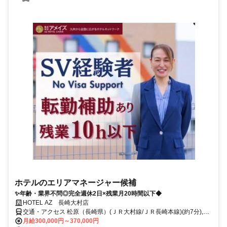
ホテルのエリアマネージャー候補
✨年齢・業界不問◎完全週休2日×残業月20時間以下◆
HOTEL AZ 長崎大村店
交通・アクセス 松原（長崎県）(ＪＲ大村線/ＪＲ長崎本線)(約7分),大
村車両基地(ＪＲ大村線/ＪＲ佐世保線)(約26分),竹松(ＪＲ大村線/ＪＲ
月給300,000円～370,000円