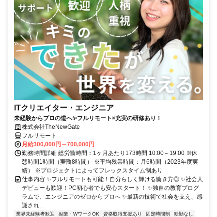
ITクリエイター・エンジニア
未経験からプロの道へ✨フルリモート×充実の研修あり！
株式会社TheNewGate
フルリモート
月給300,000円～700,000円
勤務時間詳細 総労働時間：1ヶ月あたり173時間 10:00～19:00 ※休
憩時間1時間（実働8時間） ※平均残業時間：月6時間（2023年度実
績） ※プロジェクトによってフレックスタイム制あり
仕事内容 ✨フルリモートも可能！自分らしく輝ける働き方◎ ✨社会人
デビューも歓迎！PC初心者でも安心スタート！ ✨独自の教育プログ
ラムで、エンジニアのゼロからプロへ ✨最新の技術で社会を支え、感
謝され...
業界未経験者歓迎
副業・WワークOK
資格取得支援あり
固定時間制
転勤なし