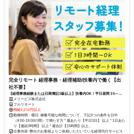
完全リモート 経理事務・経理補助/扶養内で働く【出
社不要】
【経理事務経験または日商簿記3級以上】扶養内OK！平日昼間３h～。
完全在宅で育児・介護中の方も大歓迎♪
メリービズ株式会社
フルリモート
時給1,232円以上
勤務時間・曜日: 稼働可能な時間について、下記3つの条件を日中
（9:00-19:00の間）で満たす方 * 週あたり【平日3日】 以上 * 1日あた
り【連続3時間】 以上 * 週合計【15時間】以上...
仕事内容: 弊社のお客様よりご依頼いただいている経理代行サービス