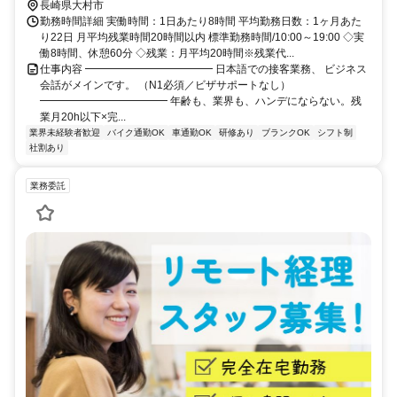
佐世保線)(約50分)
長崎県大村市
勤務時間詳細 実働時間：1日あたり8時間 平均勤務日数：1ヶ月あた
り22日 月平均残業時間20時間以内 標準勤務時間/10:00～19:00 ◇実
働8時間、休憩60分 ◇残業：月平均20時間※残業代...
仕事内容 ━━━━━━━━━━━━ 日本語での接客業務、 ビジネス
会話がメインです。 （N1必須／ビザサポートなし）
━━━━━━━━━━━━ 年齢も、業界も、ハンデにならない。残
業月20h以下×完...
業界未経験者歓迎
バイク通勤OK
車通勤OK
研修あり
ブランクOK
シフト制
社割あり
業務委託