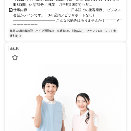
働8時間、休憩75分 ◇残業：月平均5.8時間 ※配...
仕事内容 ━━━━━━━━━━━━ 日本語での接客業務、 ビジネス
会話がメインです。 （N1必須／ビザサポートなし）
━━━━━━━━━━━━ こんなお悩みはありませんか？ ￣￣￣V￣
￣￣￣￣￣￣￣...
業界未経験者歓迎
バイク通勤OK
車通勤OK
研修あり
ブランクOK
シフト制
社割あり
正社員