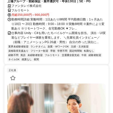
上場グループ・前給保証・案件選択可・年休130日｜SE・PG
ファンタレイ株式会社
フルリモート
月給350,000円～900,000円
勤務時間詳細 実働時間：1日あたり8時間 平均勤務日数：1ヶ月あた
り18日 〜 20日 勤務時間：9:00～18:00 ※実働8時間 ※案件により変
動あり ※リモートワーク、在宅勤務OK ▼フレ...
仕事内容 Unity・C#を用いたモバイルゲーム開発を担当。 演出・UI実
装などプレイヤー体験を重視します。 ＼先輩社員インタビュー／
（前職：アニメーションPG 26歳・男性） 自分の作った演出に...
業界未経験者歓迎
ランチタイム
副業・WワークOK
主婦・主夫歓迎
資格取得支援あり
フリーター歓迎
早朝
学歴不問
固定時間制
転勤なし
経験不問
英語
未経験者歓迎
フルリモート
交通費全額支給
午前
経験者歓迎
ネイルOK
残業なし
夜間
正社員