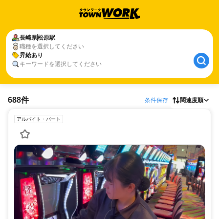
長崎県
松原駅
職種を選択してください
昇給あり
キーワードを選択してください
688件
条件保存
関連度順
アルバイト・パート