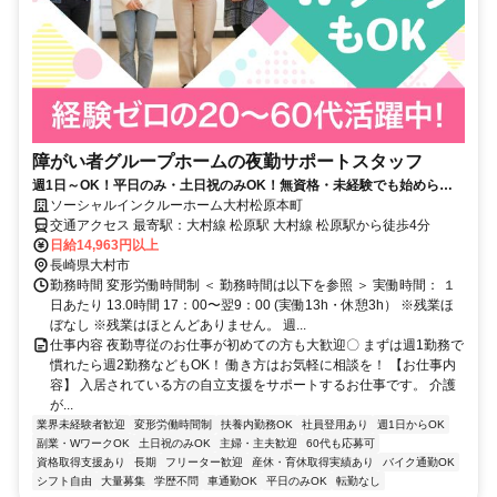
障がい者グループホームの夜勤サポートスタッフ
週1日～OK！平日のみ・土日祝のみOK！無資格・未経験でも始められ
ます。目の前の人に喜んでいただくことに、一生懸命になれる仕事で
ソーシャルインクルーホーム大村松原本町
す。
交通アクセス 最寄駅：大村線 松原駅 大村線 松原駅から徒歩4分
日給14,963円以上
長崎県大村市
勤務時間 変形労働時間制 ＜ 勤務時間は以下を参照 ＞ 実働時間： １
日あたり 13.0時間 17：00〜翌9：00 (実働13h・休憩3h） ※残業ほ
ぼなし ※残業はほとんどありません。 週...
仕事内容 夜勤専従のお仕事が初めての方も大歓迎〇 まずは週1勤務で
慣れたら週2勤務などもOK！ 働き方はお気軽に相談を！ 【お仕事内
容】 入居されている方の自立支援をサポートするお仕事です。 介護
が...
業界未経験者歓迎
変形労働時間制
扶養内勤務OK
社員登用あり
週1日からOK
副業・WワークOK
土日祝のみOK
主婦・主夫歓迎
60代も応募可
資格取得支援あり
長期
フリーター歓迎
産休・育休取得実績あり
バイク通勤OK
シフト自由
大量募集
学歴不問
車通勤OK
平日のみOK
転勤なし