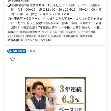
長崎県大村市
勤務時間詳細 総労働時間：1ヶ月あたり163時間 【シフト・勤務時
間】 ⏰8：00〜16：15 ⏰12：00～20：15 ⏰15：45〜24：00 ※実
働7時間15分・休憩1時間 ※シフト制（公休...
仕事内容 ■接客サービスが大好きな方大募集■ ✅ より上を目指せる会
社 ✅九州でもっとも勢いのある企業 ✅熊本・宮崎・長崎に計16店舗
展開！ ✅安定企業！7年連続出店中！ ✅今後も出店計画あり！ ✅役...
制服あり
業界未経験者歓迎
ランチタイム
主婦・主夫歓迎
フリーター歓迎
バイク通勤OK
学歴不問
車通勤OK
経験不問
未経験者歓迎
経験者歓迎
有資格者歓迎
ブランクOK
シフト制
正社員