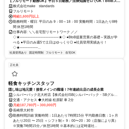
【フルリモート勤務OK】平日５日勤務／法律知識ゼロでOK！BtoBスキ
ルが身につく営業職
株式会社make standards
フルリモート
時給1,600円以上
勤務時間・曜日: 平日のみ 9：00～18：00 実働時間：1日あたり8時
間 休憩1時間
仕事内容: ＼＼在宅型リモートワーク ／／
◇★───────────────★◇ ●BtoB提案営業の基礎～実践が学
べる ●平日のみ週5で土日はゆっくり◎ ●社員登用実績あり！
◇★───────...
社員登用あり
固定時間制
フルリモート
在宅OK
正社員
軽食キッチンスタッフ
隠し味は地元愛！接客メインの職場！7年連続出店の成長企業
シルバーバック北大村店【株式会社ISB(シルバーバック・SBグルー
プ)】
交通・アクセス ◆大村線 松原駅 車 2分
月給187,780円～300,000円
長崎県大村市
勤務時間詳細 実働時間：1日あたり7時間15分 平均勤務日数：1ヶ月
あたり20日 〜 25日 ＜シフト制＞ 9：00〜20：30（店舗により異）
※実働7時間15分／休憩1時間 ※基本的には定時退社...