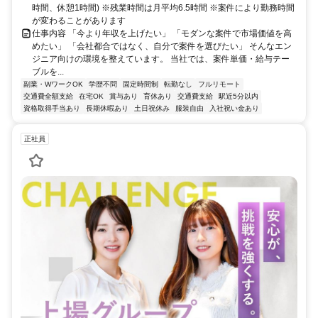
時間、休憩1時間) ※残業時間は月平均6.5時間 ※案件により勤務時間
が変わることがあります
仕事内容 「今より年収を上げたい」 「モダンな案件で市場価値を高
めたい」 「会社都合ではなく、自分で案件を選びたい」 そんなエン
ジニア向けの環境を整えています。 当社では、案件単価・給与テー
ブルを...
副業・WワークOK
学歴不問
固定時間制
転勤なし
フルリモート
交通費全額支給
在宅OK
賞与あり
育休あり
交通費支給
駅近5分以内
資格取得手当あり
長期休暇あり
土日祝休み
服装自由
入社祝い金あり
正社員