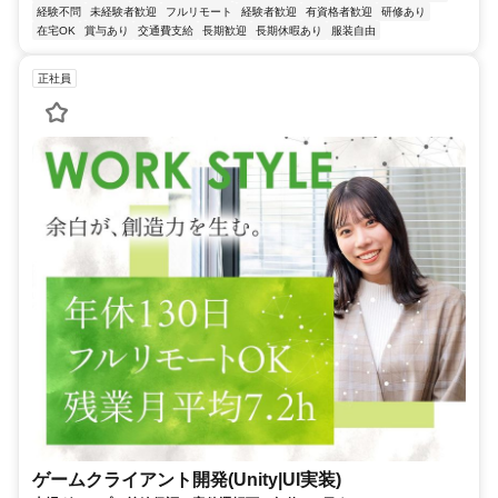
経験不問
未経験者歓迎
フルリモート
経験者歓迎
有資格者歓迎
研修あり
在宅OK
賞与あり
交通費支給
長期歓迎
長期休暇あり
服装自由
正社員
ゲームクライアント開発(Unity|UI実装)