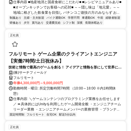
仕事内容 ■地産地消と国産食材にこだわり■ ■レシピマニュアルあり■
■オープンキッチンでお客様への応対■ ～～隠し味は「地元愛」～～
地域に根ざした飲食業を目指し パチンコご遊技の方のみならず お...
制服あり
主婦・主夫歓迎
バイク通勤OK
学歴不問
車通勤OK
午前
経験者歓迎
研修あり
夕方
賞与あり
交通費支給
シフト制
深夜
長期休暇あり
正社員
フルリモート ゲーム企業のクライアントエンジニア
【実働7時間/土日祝休み】
技術と情熱で最高のゲームを創る！ アイデアと情熱を形にして世界に送
り出そう！
(株)サーチフィールド
フルリモート
年俸4,300,000円～9,000,000円
勤務時間・曜日: 所定労働時間7時間 （10:00～18:00 ※内1時間休
憩）
仕事内容: ＼ゲームコンテンツのプログラミング業務をお任せします
／ ⏩具体的にはUnityを利用したゲーム開発全般 ・エンジニアチーム
リーダー業務 ・エンジニアチームメンバーの業務管理 ・プランナ...
固定時間制
フルリモート
在宅OK
駅近5分以内
正社員