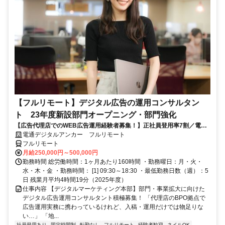
【フルリモート】デジタル広告の運用コンサルタン
ト 23年度新設部門オープニング・部門強化
【広告代理店でのWEB広告運用経験者募集！】正社員登用率7割／電通
G／全国×完全在宅／年休126日・土日祝休み／残業月平均4時間19分
電通デジタルアンカー フルリモート
フルリモート
月給250,000円～500,000円
勤務時間 総労働時間：1ヶ月あたり160時間 ・勤務曜日：月・火・
水・木・金 ・勤務時間： [1] 09:30～18:30 ・最低勤務日数（週）：5
日 残業月平均4時間19分（2025年度）
仕事内容 【デジタルマーケティング本部】部門・事業拡大に向けた
デジタル広告運用コンサルタント積極募集！ 「代理店のBPO拠点で
広告運用実務に携わっているけれど、入稿・運用だけでは物足りな
い…」 「地...
社員登用あり
固定時間制
転勤なし
フルリモート
経験者歓迎
ネイルOK