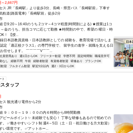
円～2,667円
セス JR「長崎駅」より徒歩3分、長崎・県営バス「長崎駅前」下車す
気軌道(路面電車)「長崎駅前」徒歩2分
市
 ⏰9:20～16:40のうち 2コマ～4コマ程度(時間割による) ★授業は1コ
★月～金のうち、担当コマに応じて勤務 ★時間割の中で、希望の 曜日・時
！ 【授...
登録日本語教員資格・日本語教師としての 経験を、教育現場で活かしま
国認定「適正校クラス1」の専門学校で、 留学生の進学・就職を支える日
お任せします。 ￣￣￣￣V￣￣...
社員登用あり
週1日からOK
フリーター歓迎
学歴不問
固定時間制
職場見学可
勤なし
経験不問
午前
経験者歓迎
有資格者歓迎
研修あり
ブランクOK
期歓迎
フルタイム歓迎
駅近5分以内
週2・3日からOK
ート
売スタッフ
円
セス 観光通り電停から2分
市
細 ９：００～１９：００の内６時間から8時間勤務
✨アピールポイント✨ 未経験でも安心！ 丁寧な研修もあるので初めての
す。 ✅働きやすいシフト制 週4～5日（土・日・祝日働ける方大歓迎）
い環境です。 ✅アットホー...