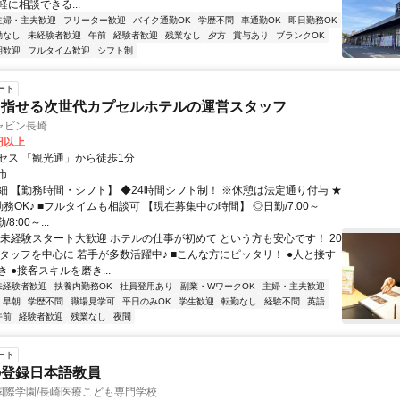
に相談できる...
主婦・主夫歓迎
フリーター歓迎
バイク通勤OK
学歴不問
車通勤OK
即日勤務OK
勤なし
未経験者歓迎
午前
経験者歓迎
残業なし
夕方
賞与あり
ブランクOK
期歓迎
フルタイム歓迎
シフト制
ート
目指せる次世代カプセルホテルの運営スタッフ
ャビン長崎
0円以上
セス 「観光通」から徒歩1分
市
細 【勤務時間・シフト】 ◆24時間シフト制！ ※休憩は法定通り付与 ★
務OK♪ ■フルタイムも相談可 【現在募集中の時間】 ◎日勤/7:00～
/8:00～...
◆未経験スタート大歓迎 ホテルの仕事が初めて という方も安心です！ 20
スタッフを中心に 若手が多数活躍中♪ ■こんな方にピッタリ！ ●人と接す
 ●接客スキルを磨き...
未経験者歓迎
扶養内勤務OK
社員登用あり
副業・WワークOK
主婦・主夫歓迎
早朝
学歴不問
職場見学可
平日のみOK
学生歓迎
転勤なし
経験不問
英語
午前
経験者歓迎
残業なし
夜間
ート
の登録日本語教員
国際学園/長崎医療こども専門学校