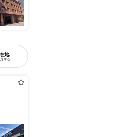
在地
設定する