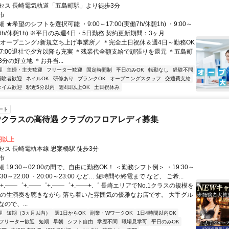
セス 長崎電気軌道「五島町駅」より徒歩3分
市
★希望のシフトを選択可能 ・9:00～17:00(実働7h/休憩1h) ・9:00～
実働6h/休憩1h) ※平日のみ週4日・5日勤務 契約更新期間：3ヶ月
＼オープニング♪新規立ち上げ事業所／ ＊完全土日祝休＆週4日～勤務OK
・17:00退社で夕方以降も充実 ＊残業代全額支給で頑張りを還元 ＊五島町
分の好立地 ＊お弁当...
迎
主婦・主夫歓迎
フリーター歓迎
固定時間制
平日のみOK
転勤なし
経験不問
経験者歓迎
ネイルOK
研修あり
ブランクOK
オープニングスタッフ
交通費支給
タイム歓迎
駅近5分以内
週4日以上OK
土日祝休み
ート
Pクラスの高待遇 クラブのフロアレディ募集
0円以上
セス 長崎電軌本線 思案橋駅 徒歩3分
市
 19:30～02:00の間で、自由に勤務OK！ ＜勤務シフト例＞ ・19:30～
9:30～22:00 ・20:00～23:00 など… 短時間や終電まで など、 ご希...
+.――゜+.――゜+.――゜+.――+.゜ 長崎エリアでNo.1クラスの規模を
ノの生演奏を聴きながら 落ち着いた雰囲気の優雅なお店です。 大手グル
ので、...
迎
短期（3ヵ月以内）
週1日からOK
副業・WワークOK
1日4時間以内OK
フリーター歓迎
短期
早朝
シフト自由
学歴不問
職場見学可
平日のみOK