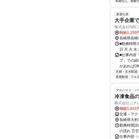
転勤なし
経験
派遣社員
大手企業
株式会社NB
時給1,150
長崎県長崎
■勤務時間 
日 月 火 
■仕事内容
プ」での経
があればOK
主婦・主夫歓迎
長期歓迎
フル
アルバイト・パ
冷凍食品
株式会社ニチ
時給1,04
交通・アク
長崎県大村
勤務時間詳細
の流れ ⏰⏰ 
仕事内容 