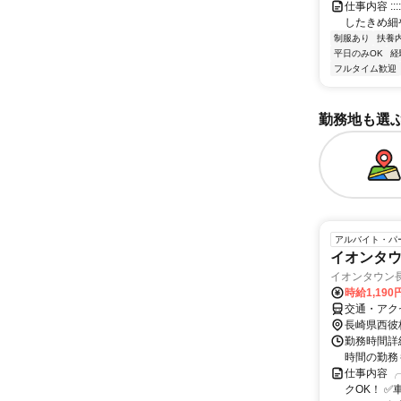
仕事内容 :::::
したきめ細やかな
制服あり
扶養
平日のみOK
経
フルタイム歓迎
勤務地も選
アルバイト・パ
イオンタ
イオンタウン
時給1,190
交通・アク
長崎県西彼
勤務時間詳細
時間の勤務
仕事内容 ╭
クOK！ 