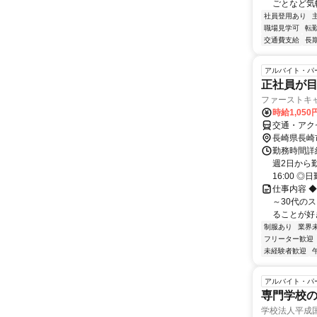
ごとなど気軽
社員登用あり
職場見学可
転
交通費支給
長
アルバイト・パ
正社員が
ファーストキ
時給1,05
交通・アク
長崎県長崎
勤務時間詳
週2日から勤
16:00 ◎日勤
仕事内容 
～30代の
ることが好き
制服あり
業界
フリーター歓迎
未経験者歓迎
アルバイト・パ
専門学校
学校法人平成