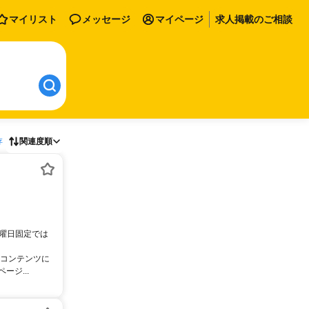
マイリスト
メッセージ
マイページ
求人掲載のご相談
存
関連度順
。曜日固定では
像コンテンツに
ジ...