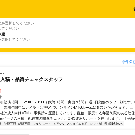
地を選択してください
してください
歓迎
を選択してください
条件保
ート
ツ入稿・品質チェックスタッフ
円
ト
 勤務時間：12:00〜20:00（休憩1時間、実働7時間） 週5日勤務のシフト制です
。 業務時間中はカメラ・音声ONでオンラインMTGルームに参加いただきます。 ...
当社は成人向けVTuber事務所を運営しています。配信・販売する年齢制限のある映
品ページの入稿、配信前の映像チェック、SNS運用サポートを担当します。 【商品ペー
迎
学歴不問
経験不問
フルリモート
在宅OK
フルタイム歓迎
シフト制
週4日以上OK