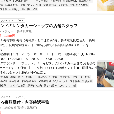
・主夫歓迎
60代も応募可
フリーター歓迎
学歴不問
即日勤務OK
職場見学可
午前
経験者歓迎
夕方
ブランクOK
交通費支給
長期歓迎
フルタイム歓迎
フト制
社割あり
週4日以上OK
アルバイト・パート
ランドのレンタカーショップの店舗スタッフ
レンタカー 長崎駅前店
円～1,450円
ＪＲ長崎本線 長崎（長崎県）西口徒歩約4分、長崎電気軌道 宝町（長崎
12分、長崎電気軌道 八千代町徒歩約9分 長崎駅新幹線（東口）を出て
分
市
勤務曜日：月・火・水・木・金・土・日・祝 ・勤務時間： [1] 07:30～
8:00～17:00 [3] 11:00～20:00 [4] 15:00～20:00 [...
世界ブランド「バジェット」「エイビス」のレンタカー店舗で お客様の
サポートするお仕事 【ここが魅力！おすすめポイント】 ■1. 同世代の仲
学生スタッフや20代が中心に活...
登用あり
副業・WワークOK
土日祝のみOK
主婦・主夫歓迎
フリーター歓迎
のみOK
学生歓迎
未経験者歓迎
経験者歓迎
駅ナカ
月1シフト提出
研修あり
期歓迎
フルタイム歓迎
駅近5分以内
週2・3日からOK
シフト制
アルバイト・パート
する書類受付・内容確認事務
ス株式会社(長崎市元船町)
円