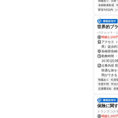
制服あり
主婦
未経験者歓迎
駅近5分以内
シ
世界的ブ
バジェット・
時給1,100
アクセス 
県）徒歩約
右に徒歩１
長崎県長崎
勤務時間 ・
16:30 [2] 0
仕事内容 
快適な旅を
間ができる 
制服あり
社員
学歴不問
平日
交通費支給
長
保険に関
トランスコスモ
時給1,200