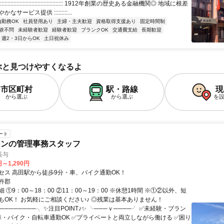
::::::::::::::::::::::::::::::::::::::::: 1912年創業の歴史ある金融機関◎ 地域に根差
サービス提供 :::::::::...
内勤務OK
社員登用あり
主婦・主夫歓迎
資格取得支援あり
固定時間制
験不問
未経験者歓迎
経験者歓迎
ブランクOK
交通費支給
長期歓迎
週2・3日からOK
土日祝休み
ぶと見つけやすくなるよ
市区町村
駅・路線
現
から選ぶ
から選ぶ
を
ート
ウンの管理事務スタッフ
長与
円～1,290円
セス 高田駅から徒歩9分・車、バイク通勤OK！
杵郡
 ①9：00～18：00 ②11：00～19：00 ※休憩1時間 ※①②以外、短
もOK！ お気軽にご相談ください♪ ◎残業は基本ありません！
────────╮ ✨注目POINT♪✨ ╰───ｖ────╯ ✅未経験・ブラン
✅車・バイク・自転車通勤OK ✅プライベートと両立しながら働ける ✅困り