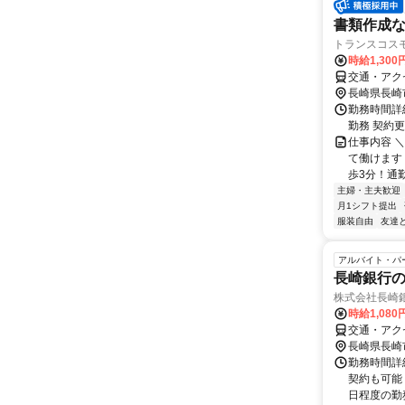
書類作成
トランスコスモ
時給1,300
交通・アク
長崎県長崎
勤務時間詳細
勤務 契約
仕事内容 
て働けます
歩3分！通勤
主婦・主夫歓迎
月1シフト提出
服装自由
友達
アルバイト・パ
長崎銀行
株式会社長崎
時給1,08
交通・アク
長崎県長崎
勤務時間詳細
契約も可能
日程度の勤務