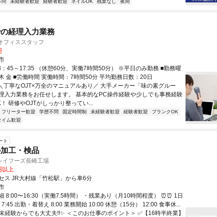
不問
未経験者歓迎
経験者歓迎
ネイルOK
残業なし
夜間
での経理入力業務
Cオフィススタッフ
円
市
8：45～17:35 （休憩60分、実働7時間50分） ※平日のみ勤務 ■勤務曜
水 木 金 ■労働時間 実働時間：7時間50分 平均勤務日数：20日
 ＼丁寧なOJT×万全のマニュアルあり／ 大手メーカー「味の素グルー
理入力業務をお任せします。 基本的なPC操作経験や少しでも事務経験
！ 研修やOJTがしっかり整ってい...
フリーター歓迎
学歴不問
固定時間制
未経験者歓迎
経験者歓迎
ブランクOK
タイム歓迎
ート
の加工・検品
レイフーズ長崎工場
1円以上
セス JR大村線「竹松駅」から車6分
市
 8:00〜16:30（実働7.5時間） ・残業あり（月10時間程度） ⏰⏰ 1日
7:45 出勤・着替え 8:00 業務開始 10:00 休憩（15分） 12:00 食事休...
✨未経験からでも大丈夫!!✨ ＜このお仕事のポイント＞ ✅【16時半終業】