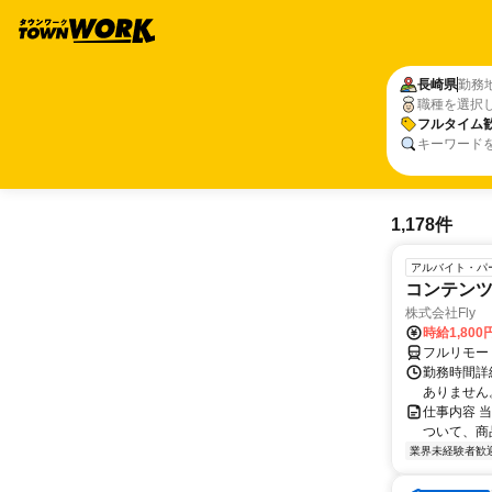
長崎県
勤務
職種を選択
フルタイム
キーワード
1,178件
アルバイト・パ
コンテン
株式会社Fly
時給1,800
フルリモー
勤務時間詳細
ありません
仕事内容 
ついて、商
業界未経験者歓