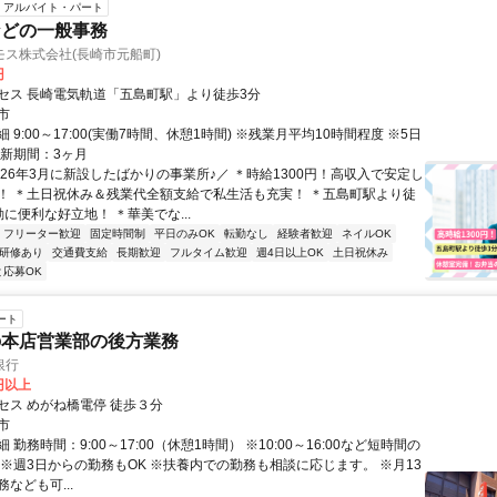
アルバイト・パート
などの一般事務
ス株式会社(長崎市元船町)
円
セス 長崎電気軌道「五島町駅」より徒歩3分
市
 9:00～17:00(実働7時間、休憩1時間) ※残業月平均10時間程度 ※5日
更新期間：3ヶ月
＼26年3月に新設したばかりの事業所♪／ ＊時給1300円！高収入で安定し
！ ＊土日祝休み＆残業代全額支給で私生活も充実！ ＊五島町駅より徒
に便利な好立地！ ＊華美でな...
フリーター歓迎
固定時間制
平日のみOK
転勤なし
経験者歓迎
ネイルOK
研修あり
交通費支給
長期歓迎
フルタイム歓迎
週4日以上OK
土日祝休み
と応募OK
ート
の本店営業部の後方業務
銀行
0円以上
セス めがね橋電停 徒歩３分
市
 勤務時間：9:00～17:00（休憩1時間） ※10:00～16:00など短時間の
 ※週3日からの勤務もOK ※扶養内での勤務も相談に応じます。 ※月13
なども可...