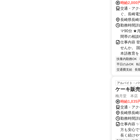
時給2,000
交通・アク
ぐ、長崎電
長崎県長崎
勤務時間詳細
マ90分 
間帯の相談OK
仕事内容 
せんか。 
本語教育を 
扶養内勤務OK
平日のみOK
転
交通費支給
長
アルバイト・パ
ケーキ販
梅月堂 本店
時給1,035
交通・アク
長崎県長崎
勤務時間詳
仕事内容 
方も安心で
長く続けやす