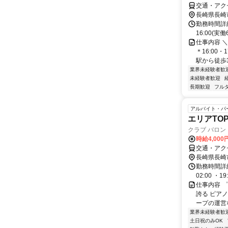
交通・アク
長崎県長崎
勤務時間詳細 
16:00(
仕事内容 
＊16:00
駅から徒歩3
業界未経験者歓
未経験者歓迎
長期歓迎
フル
アルバイト・パ
エリアTO
クラブ バロン
時給4,00
交通・アク
長崎県長崎
勤務時間詳細
02:00 ・1
仕事内容 ゜
誇る ピア
ープの運営な
業界未経験者歓
土日祝のみOK