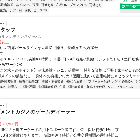
経験者歓迎
ネイルOK
夜間
研修あり
在宅OK
ブランクOK
育休あり
期歓迎
シフト制
深夜
ピアスOK
ート
スタッフ
タルメンテナンスジャパン
5円以上
セス 西海パールラインを大串ICで降り、長崎方面へ約10分。
市
 8:00～17:30（実働8.0時間 ） • 週3日～4日程度の勤務（シフト制）⏰ • 土日
業・WワークOK！
【この求人のポイント】 ✅未経験・シニア活躍中 ・特別な資格は不要！家事やDIY
✅清掃メインの業務なし ・身体への負担少なめ！適度に動いて健康維持にもピッタリ✨ ✅緑
未経験者歓迎
扶養内勤務OK
主婦・主夫歓迎
60代も応募可
フリーター歓迎
バイク通勤OK
シ
OK
転勤なし
経験不問
未経験者歓迎
午前
経験者歓迎
有資格者歓迎
夕方
ブランクOK
7
ート
ズメントカジノのゲームディーラー
S
円～1,500円
歩3分の距離にあります。 ※勤務終了時間が公共交通機関の運行時間を