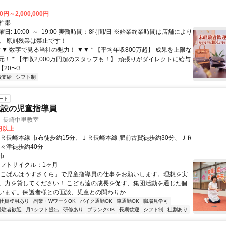
0円～2,000,000円
杵郡
日: 10:00 ～ 19:00 実働時間：8時間/日 ※始業終業時間は店舗により
。 原則残業は禁止です！
▼▼ 数字で見る当社の魅力！ ▼▼ * 【平均年収800万超】 成果を上限な
！ * 【年収2,000万円超のスタッフも！】 頑張りがダイレクトに給与
20〜3...
費支給
シフト制
ート
施設の児童指導員
 長崎中里教室
0円以上
ＪＲ長崎本線 市布徒歩約15分、ＪＲ長崎本線 肥前古賀徒歩約30分、ＪＲ
喜々津徒歩約40分
市
シフトサイクル：1ヶ月
「こぱんはうすさくら」で児童指導員の仕事をお願いします。理想を実
、力を貸してください！ こども達の成長を促す、集団活動を通じた個
います。保護者様との面談、児童との関わりか...
社員登用あり
副業・WワークOK
バイク通勤OK
車通勤OK
職場見学可
経験者歓迎
月1シフト提出
研修あり
ブランクOK
長期歓迎
シフト制
社割あり