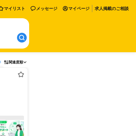
マイリスト
メッセージ
マイページ
求人掲載のご相談
存
関連度順