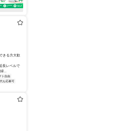
勤務できる方大歓
の延長レベルで
...
フト自由
0代も応募可