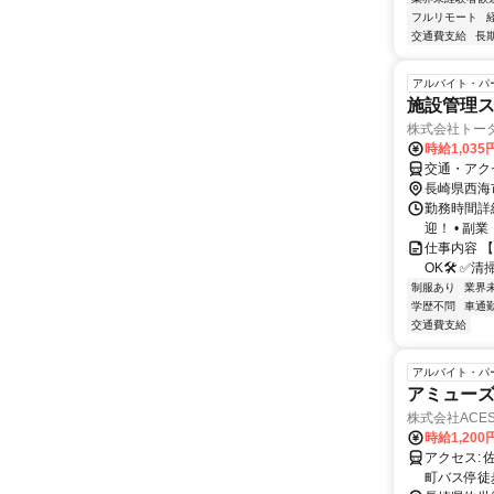
フルリモート
交通費支給
長
アルバイト・パ
施設管理
株式会社トー
時給1,03
交通・アク
長崎県西海
勤務時間詳細
迎！ • 副
仕事内容 
OK🛠️ 
制服あり
業界
学歴不問
車通勤
交通費支給
アルバイト・パ
アミュー
株式会社ACE
時給1,200
アクセス: 佐世保四ヶ町アーケードの川下スポーツ隣です。 佐世保駅徒歩11分、京
町バス停徒