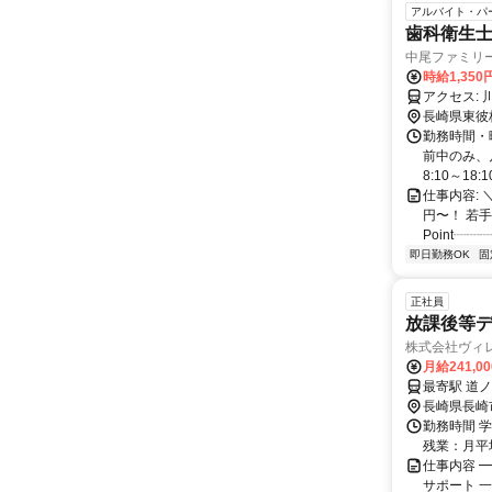
アルバイト・パ
歯科衛生
中尾ファミリ
時給1,350
長崎県東彼
勤務時間・
前中のみ、
8:10～18:1
仕事内容:
円〜！ 若
Point┈┈
即日勤務OK
固
正社員
放課後等
株式会社ヴィ
月給241,0
長崎県長崎
勤務時間 学
残業：月平
仕事内容 
サポート 