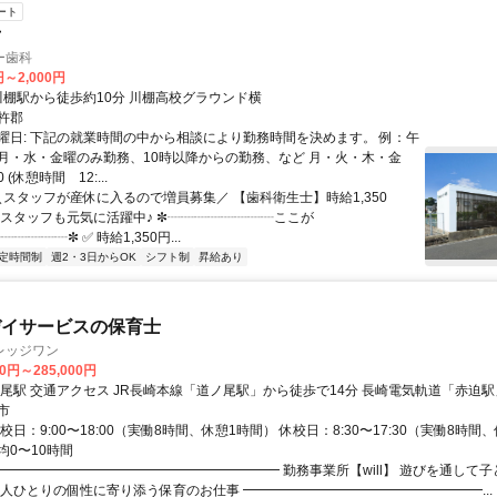
ート
士
ー歯科
円～2,000円
アクセス: 川棚駅から徒歩約10分 川棚高校グラウンド横
杵郡
曜日: 下記の就業時間の中から相談により勤務時間を決めます。 例：午
月・水・金曜のみ勤務、10時以降からの勤務、など 月・火・木・金
0 (休憩時間 12:...
 ＼スタッフが産休に入るので増員募集／ 【歯科衛生士】時給1,350
手スタッフも元気に活躍中♪ ✼┈┈┈┈┈┈┈┈ここが
┈┈┈┈┈┈✼ ✅ 時給1,350円...
定時間制
週2・3日からOK
シフト制
昇給あり
デイサービスの保育士
レッジワン
00円～285,000円
最寄駅 道ノ尾駅 交通アクセス JR長崎本線「道ノ尾駅」から徒歩で
市
校日：9:00〜18:00（実働8時間、休憩1時間） 休校日：8:30〜17:30（実働8時間
均0〜10時間
━━━━━━━━━━━━━━━━━━━━━━ 勤務事業所【will】 遊びを通して
一人ひとりの個性に寄り添う保育のお仕事 ━━━━━━━━━━━━━━━━━━...