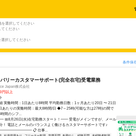
地を選択してください
してください
を選択してください
条件保
バリーカスタマーサポート(完全在宅)受電業務
ance Japan株式会社
00円以上
ト
 実働時間：1日あたり8時間 平均勤務日数：1ヶ月あたり20日 〜 21日
日あたりの実働時間：最大8時間/日 ◆7～25時(可能な方は27時)の間で
時間のシフ...
━ 📅8月26日(水)在宅勤務スタート！━━ 受電がメインですが、メール
分！ 電話とメールのバランスよく働けるカスタマーサポートです♪
━━━━━━━━ 📋 仕事...
迎
社員登用あり
フリーター歓迎
学歴不問
転勤なし
経験不問
未経験者歓迎