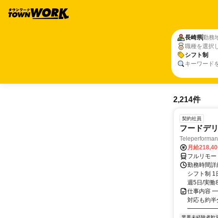
長崎県
勤務
職種を選択
シフト制
キーワード
2,214件
契約社員
フードデリ
Teleperform
月給218,4
フルリモー
勤務時間詳細
シフト制 1
週5日/実働8
仕事内容 ━
対応も約半
━━━━━━
業界未経験者歓