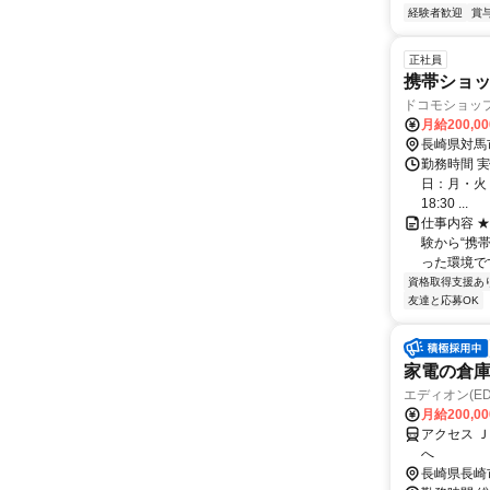
経験者歓迎
賞
正社員
携帯ショ
ドコモショッ
月給200,0
長崎県対馬
勤務時間 実
日：月・火・水
18:30 ...
仕事内容 
験から“携
った環境です
資格取得支援あ
友達と応募OK
家電の倉
エディオン(E
月給200,0
アクセス 
へ
長崎県長崎