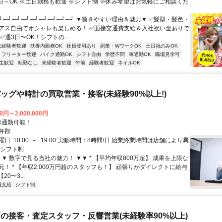
3日～OK ※土日勤務も歓迎 ※シフト制 ※休み希望はお気軽にご相談くだ
┘─┘─┘─┘─┘─┘─┘─┘─┘ ▼働きやすい理由＆魅力▼ ✅髪型・髪色・
アス自由でオシャレも楽しめる！ ✅面接交通費支給＆入社祝い金ありで
✅週3日〜OK！シフトの...
未経験者歓迎
扶養内勤務OK
社員登用あり
副業・WワークOK
土日祝のみOK
フリーター歓迎
バイク通勤OK
シフト自由
学歴不問
車通勤OK
職場見学可
生歓迎
転勤なし
未経験者歓迎
午前
経験者歓迎
ネイルOK
ッグや時計の買取営業・接客(未経験90%以上!)
0円～2,000,000円
クセス: 車通勤可能！
杵郡
日: 10:00 ～ 19:00 実働時間：8時間/日 始業終業時間は店舗により異
 シフト制
▼▼ 数字で見る当社の魅力！ ▼▼ * 【平均年収800万超】 成果を上限な
！ * 【年収2,000万円超のスタッフも！】 頑張りがダイレクトに給与
20〜3...
費支給
シフト制
の接客・査定スタッフ・反響営業(未経験率90%以上)