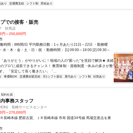
与あり
交通費支給
シフト制
昇給あり
ップでの接客・販売
プ 対馬店
00円～250,000円
市
働時間：8時間/日 平均勤務日数：1ヶ月あたり21日～22日 ・勤務曜
・木・金・土・日・祝 ・勤務時間： [1] 09:00～18:00 [2] 09:30～
★「ありがとう」がやりがいに！地域の人の“困った”を笑顔で解決★ 未経
帯のプロ”に成長できるチャンス！ 教育体制・資格制度・休みの多さが整
。 「安定して長く働きたい」「...
り
車通勤OK
交通費全額支給
月1シフト提出
賞与あり
シフト制
社割あり
契約社員
庫内事務スタッフ
DION) 長崎サービスセンター
00円～270,000円
ＪＲ長崎本線 肥前古賀、ＪＲ長崎本線 市布 国道34号線 馬場交差点を東
市