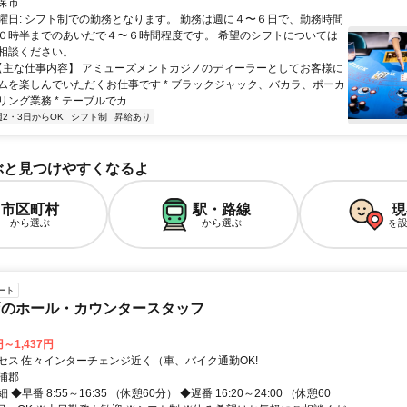
性があります ※当店は駐車場がございません
保市
曜日: シフト制での勤務となります。 勤務は週に４〜６日で、勤務時間
０時半までのあいだで４〜６時間程度です。 希望のシフトについては
相談ください。
 【主な仕事内容】 アミューズメントカジノのディーラーとしてお客様に
ムを楽しんでいただくお仕事です * ブラックジャック、バカラ、ポーカ
ング業務 * テーブルでカ...
週2・3日からOK
シフト制
昇給あり
ぶと見つけやすくなるよ
市区町村
駅・路線
現
から選ぶ
から選ぶ
を
ート
店のホール・カウンタースタッフ
円～1,437円
セス 佐々インターチェンジ近く（車、バイク通勤OK!
浦郡
◆早番 8:55～16:35 （休憩60分） ◆遅番 16:20～24:00 （休憩60