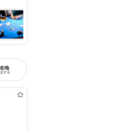
在地
設定する