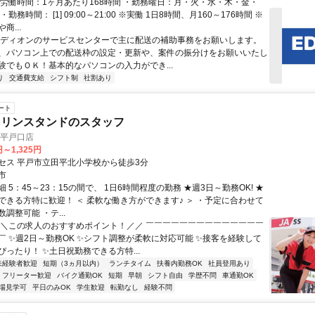
総労働時間：1ヶ月あたり168時間 ・勤務曜日：月・火・水・木・金・
勤務時間： [1] 09:00～21:00 ※実働 1日8時間、月160～176時間 ※
商...
エディオンのサービスセンターで主に配送の補助事務をお願いします。
、パソコン上での配送枠の設定・更新や、案件の振分けをお願いいたし
験でもＯＫ！基本的なパソコンの入力ができ...
り
交通費支給
シフト制
社割あり
ート
ソリンスタンドのスタッフ
T 平戸口店
円～1,325円
セス 平戸市立田平北小学校から徒歩3分
市
 5：45～23：15の間で、 1日6時間程度の勤務 ★週3日～勤務OK! ★
できる方特に歓迎！ ＜ 柔軟な働き方ができます♪ ＞ ・予定に合わせて
調整可能 ・テ...
＼＼この求人のおすすめポイント！／／ ￣￣￣￣￣￣￣￣￣￣￣￣￣￣
￣ ✨週2日～勤務OK ✨シフト調整が柔軟に対応可能 ✨接客を経験して
ったり！ ✨土日祝勤務できる方特...
未経験者歓迎
短期（3ヵ月以内）
ランチタイム
扶養内勤務OK
社員登用あり
フリーター歓迎
バイク通勤OK
短期
早朝
シフト自由
学歴不問
車通勤OK
場見学可
平日のみOK
学生歓迎
転勤なし
経験不問