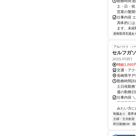
勤務時間 
土・日・祝 ・
営業の繁閑や
仕事内容 
具体的には
ます。未経
資格取得支援あ
アルバイト・パ
セルフガ
JASS-POR
時給1,060
交通・アク
長崎県平戸
勤務時間詳細
土日祝勤務
週の勤務日数
仕事内容 
￣￣￣￣￣
みたい方にぴ
制服あり
業界
主婦・主夫歓迎
即日勤務OK
職