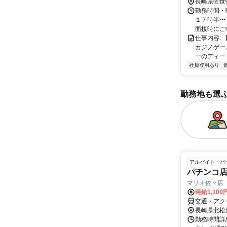
過ぎる可能
長崎県佐世
勤務時間・
１７時半〜
面接時にご
仕事内容:
カジノゲー
ーのディーリ
社員登用あり
勤務地も選
アルバイト・パ
パチンコ
マリオ佐々店
時給1,100
交通・アク
長崎県北松
勤務時間詳細 