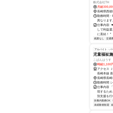
株式会社TH
月給300,00
長崎県西彼
勤務時間・曜
異なります
仕事内容: 
しで利益還元
に直結！ * 【
残業なし
交通
アルバイト・パ
児童福祉
こぱんはうす
時給1,10
アクセス 
長崎本線 
長崎県長崎
勤務時間 
仕事内容 
現するため
別支援を行
扶養内勤務OK
未経験者歓迎