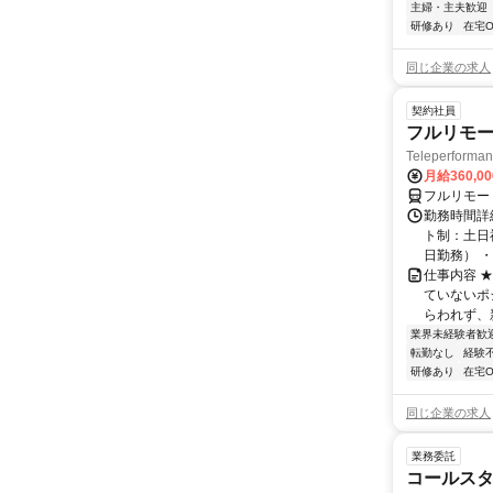
主婦・主夫歓迎
研修あり
在宅O
同じ企業の求人
契約社員
フルリモー
Teleperform
月給360,0
フルリモー
勤務時間詳
ト制：土日
日勤務） ・
仕事内容 
ていないポ
らわれず、新
業界未経験者歓
転勤なし
経験
研修あり
在宅O
同じ企業の求人
業務委託
コールスタ