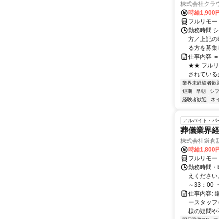
株式会社クラ
時給1,90
フルリモー
勤務時間 シ
方／上記の
る方を募集し
仕事内容 
★★ フル
されている
業界未経験者歓
短期
早朝
シ
経験者歓迎
ネ
アルバイト・パ
葬儀業界経
株式会社鎌倉
時給1,800
フルリモー
勤務時間・
えください。 
～33：00 ・
仕事内容:
ースタッフ
様の疑問や