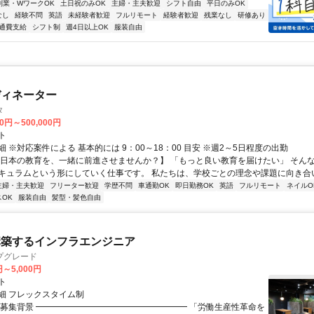
副業・WワークOK
土日祝のみOK
主婦・主夫歓迎
シフト自由
平日のみOK
なし
経験不問
英語
未経験者歓迎
フルリモート
経験者歓迎
残業なし
研修あり
通費支給
シフト制
週4日以上OK
服装自由
ディネーター
タ
00円～500,000円
ト
 ※対応案件による 基本的には 9：00～18：00 目安 ※週2～5日程度の出勤
【日本の教育を、一緒に前進させませんか？】 「もっと良い教育を届けたい」 そん
キュラムという形にしていく仕事です。 私たちは、学校ごとの理念や課題に向き合いな
主婦・主夫歓迎
フリーター歓迎
学歴不問
車通勤OK
即日勤務OK
英語
フルリモート
ネイルO
OK
服装自由
髪型・髪色自由
構築するインフラエンジニア
プグレード
円～5,000円
ト
細 フレックスタイム制
▏募集背景 ━━━━━━━━━━━━━━━━━━ 「労働生産性革命を