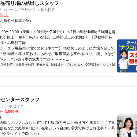
用品売り場の品出しスタッフ
コ ホームプラザナフコ 北大村店
5円以上
大村線竹松駅車で6分
市
8:00〜20:00（実働：4.0時間〜7.0時間） ※1日の勤務時間が6時間を超
45分以上、 8時間を超える場合は1時間以上の休憩あり 【勤務時間補
日祝のみ勤務可能
【シーズン用品売り場でのお仕事です】 模様替えのように売場を変えて
ク感 季節の移り変わりにあわせて取扱商品も変わるので、 楽しみなが
がシーズン売り場の魅力です◎ ～～～～...
学生歓迎
未経験者歓迎
研修あり
制服貸与
ブランクOK
交通費支給
シフト制
ルセンタースタッフ
テレアポセンター
円～3,000円
ト
✅通勤もノルマもなし ✅在宅で月収25万円以上 働き方や成果に応じて収
能 あなたの経験を活かし 在宅という自由な環境で稼げるお仕事！ ✅具
. ①クラウド上で提供され...