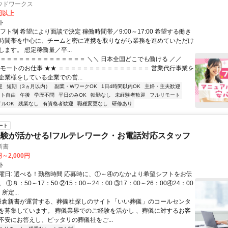
ウドワークス
0円以上
ト
フト制 希望により面談で決定 稼働時間帯／9:00～17:00 希望する働き
時間帯を中心に、チームと密に連携を取りながら業務を進めていただけ
ます。 想定稼働量／平...
＝＝＝＝＝＝＝＝＝＝＝＝＝＝＝ ＼＼ 日本全国どこでも働ける ／／
リモートのお仕事 ★★ ＝＝＝＝＝＝＝＝＝＝＝＝＝＝＝ 営業代行事業を
企業様をしている企業での営...
迎
短期（3ヵ月以内）
副業・WワークOK
1日4時間以内OK
主婦・主夫歓迎
フト自由
午後
学歴不問
平日のみOK
転勤なし
未経験者歓迎
フルリモート
イルOK
残業なし
有資格者歓迎
職種変更なし
研修あり
ート
験が活かせる!フルテレワーク・お電話対応スタッフ
新書
円～2,000円
ト
曜日: 選べる！勤務時間 応募時に、①～④のなかより希望シフトをお伝
①８：50～17：50 ②15：00～24：00 ③17：00～26：00④24：00
所定...
 鎌倉新書が運営する、葬儀社探しのサイト「いい葬儀」のコールセンタ
を募集しています。 葬儀業界でのご経験を活かし 、葬儀に対するお客
不安にお答えし、ピッタリの葬儀社をご...