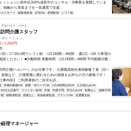
ミッションに前年比300%成長中のコンサル・SI事業を展開していま
は、戦略から実装までを一気通貫で支援...
フルリモート
経験者歓迎
在宅OK
長期歓迎
シフト制
アルバイト・パート
・訪問介護スタッフ
ーポレーション
円～1,580円
市
8:30～17:30の間でシフト制 ・1日1時間～4時間 ・週1日～OK ※希望の
相談ください！ ■労働時間 実働時間：1日1時間～4時間 平均勤務日数：
 訪問介護(ヘルパー）のお仕事です。 介護職員初任者研修修了者（旧ヘ
）資格など、介護業務に携わるための資格をお持ちの方の募集です！
仕事内容】 ご利用者様のご自宅を訪...
迎
扶養内勤務OK
副業・WワークOK
1日4時間以内OK
土日祝のみOK
60代も応募可
フリーター歓迎
午後
学歴不問
平日のみOK
転勤なし
経験不問
午前
経験者歓迎
残業なし
有資格者歓迎
ブランクOK
交通費支給
>経理マネージャー