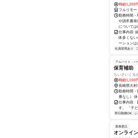
時給1,200
フルリモー
勤務時間・曜
や請求書発
については夜
仕事内容:
体多くない
ーションは
社員登用あり
アルバイト・パ
保育補助
ちいさいくる
時給1,100
長崎県大村
勤務時間・曜
番なし） 
仕事内容:
す。 「子
即日勤務OK
シ
業務委託
オンライ