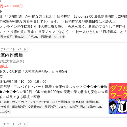
s
0円～400,000円
ト
 「40時間/週」が可能な方大歓迎！ 勤務時間：13:00~22:00 最低勤務時間：20時
の稼働が可能な方を募集しております。 ※勤務時間及び勤務日数は相談の上...
【オンライン担任指導】生徒の夢に寄り添い、合格へ導く。教育のプロとして専門性
ント ・指導の質に専念： 営業ノルマではなく、生徒一人ひとりの「目標達成」と「学
経験者歓迎
研修あり
在宅OK
長期歓迎
シフト制
アルバイト・パート
倉庫内作業員
社(大村営業所)
5円以上
セス JR大村線「大村車両基地駅」から車5分
市
 勤務時間／10：00～19：00
雇用形態：アルバイト・パート 職種：倉庫作業スタッフ ◇◆◇◆◇◆働
◆◇◆◇◆◇ ✅週2日～OK ✅創業100年の安定企業で将来も安心 ✅未経
に成長できる環境 ✅医療...
迎
副業・WワークOK
フリーター歓迎
バイク通勤OK
学歴不問
車通勤OK
験者歓迎
経験者歓迎
交通費支給
長期歓迎
フルタイム歓迎
週2・3日からOK
以上OK
アルバイト・パート