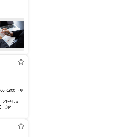
0~1800 （早
をお任せしま
〇保...