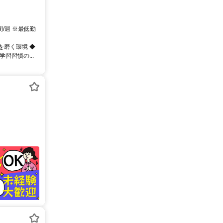
間/週 ※最低勤
を磨く環境 ◆
習習慣の...