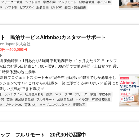
フリーター歓迎
シフト自由
学歴不問
フルリモート
経験者歓迎
ネイルOK
K
シフト制
ピアスOK
服装自由
ひげOK
髪型・髪色自由
ト 民泊サービスAirbnbのカスタマーサポート
ance Japan株式会社
00円～400,000円
ト
細 実働時間：1日あたり8時間 平均勤務日数：1ヶ月あたり21日 ▼シフ
祝日含む週5日勤務 17：00～翌9：00の間で実働8時間（土日祝含む週5
1時間休憩の他に前半...
★新規プロジェクトスタート★ ✅ 完全在宅勤務♪ ✅ 弊社でしか募集をし
ジションです♪ ✅ これからの組織を一緒に形づくるやりがい ✅ 前例にと
しい挑戦ができる環境 ✅...
迎
ランチタイム
社員登用あり
副業・WワークOK
フリーター歓迎
学歴不問
不問
英語
未経験者歓迎
フルリモート
経験者歓迎
ネイルOK
有資格者歓迎
K
ブランクOK
育休あり
オープニングスタッフ
長期歓迎
ッフ フルリモート 20代30代活躍中