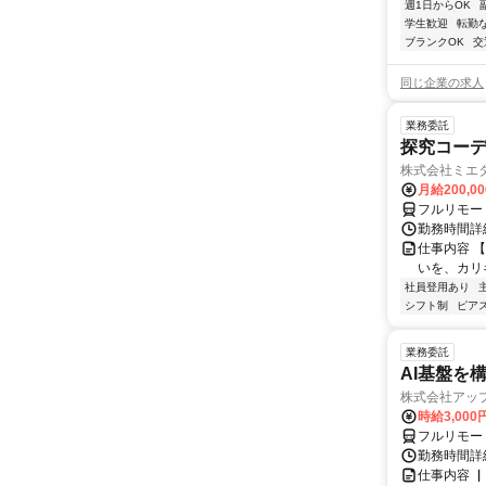
週1日からOK
学生歓迎
転勤
ブランクOK
交
同じ企業の求人
業務委託
探究コー
株式会社ミエ
月給200,0
フルリモー
勤務時間詳細
仕事内容 
いを、カリ
社員登用あり
シフト制
ピアス
業務委託
AI基盤を
株式会社アッ
時給3,000
フルリモー
勤務時間詳
仕事内容 