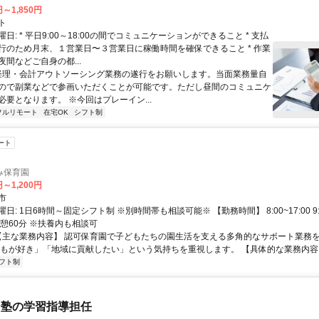
円～1,850円
ト
日: * 平日9:00～18:00の間でコミュニケーションができること * 支払
行のため月末、１営業日〜３営業日に稼働時間を確保できること * 作業
間などご自身の都...
 経理・会計アウトソーシング業務の遂行をお願いします。当面業務量自
ので副業などで参画いただくことが可能です。ただし昼間のコミュニケ
必要となります。 ※今回はプレーイン...
フルリモート
在宅OK
シフト制
ート
み保育園
円～1,200円
市
日: 1日6時間～固定シフト制 ※別時間帯も相談可能※ 【勤務時間】 8:00~17:00 9:0
休憩60分 ※扶養内も相談可
 【主な業務内容】 認可保育園で子どもたちの園生活を支える多角的なサポート業務
どもが好き」「地域に貢献したい」という気持ちを重視します。 【具体的な業務内容】 
フト制
ン塾の学習指導担任