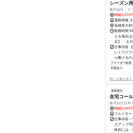
シーズン
株式会社 ナフ
時給1,03
通勤情報 
長崎県大村
勤務時間 0
える場合は
足】 ・土
仕事内容 
いくワクワ
ら働けるの
フリーター歓迎
社割あり
同じ企業の求人
業務委託
在宅コー
株式会社日本
時給2,000
フルリモー
仕事内容 
入アップ可
体的には..