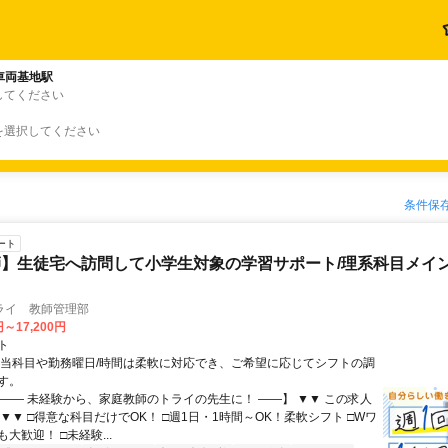
車両基地駅
してください
を選択してください
条件保
ート
】生徒宅へ訪問して小学生対象の学習サポート/理系科目メイン
ライ 教師管理部
円～17,200円
ト
担当科目や勤務曜日/時間は柔軟に対応でき、ご希望に応じてシフトの調
す。
【―― 未経験から、家庭教師のトライの先生に！ ――】 ▼▼ この求人
！ ▼▼ □得意な科目だけでOK！ □週1日・1時間～OK！柔軟シフト □Wワ
大歓迎！ □未経験...