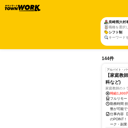
長崎県
大村
職種を選択
シフト制
キーワード
144件
アルバイト・パ
【家庭教師
科など)
家庭教師のト
時給1,800
フルリモー
勤務時間 
整が可能で
仕事内容 
のPOINT
ーク・副業も