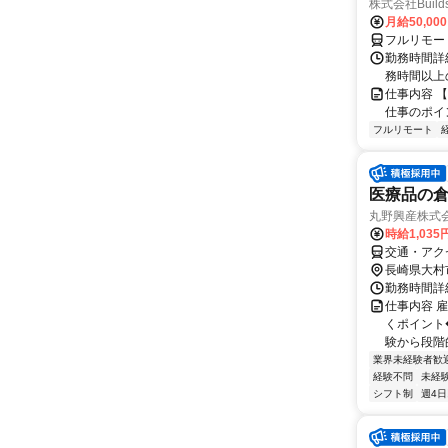
株式会社Build
月給50,00
フルリモー
勤務時間詳細
務時間以上
仕事内容 
仕事のポイ
フルリモート
医療品の
丸野興産株式会
時給1,03
交通・アク
長崎県大村
勤務時間詳細
仕事内容 
くポイント
験から段階的
業界未経験者歓
経験不問
未経
シフト制
週4日