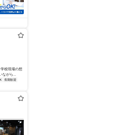
な学校現場の想
がら...
K
長期歓迎