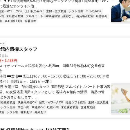
T！ ▼▼ □最高時給6,930円！明確なランクアップ制度 □完全在宅！Wワ
最適なオンライン指...
副業・WワークOK
土日祝のみOK
主婦・主夫歓迎
シフト自由
平日のみOK
不問
未経験者歓迎
フルリモート
経験者歓迎
残業なし
有資格者歓迎
研修あり
制
週4日以上OK
服装自由
ート
、館内清掃スタッフ
奈良店
円～1,488円
ス イオンモール大和郡山店北へ約2km、国道24号線柏木町交差点東
市
 ■■女湯■■ ①土日祝 7：00～15：00 ②全日 21：00～25：00 ※曜
談可！ ※週2日～、1日3ｈ～OK！
種 女湯浴室、館内清掃スタッフ 雇用形態 アルバイト / パート 仕事内容
湯」の女湯浴室清掃スタッフとして 浴場内や館内の清掃、備品の管
どをおまかせします。 ...
未経験者歓迎
扶養内勤務OK
副業・WワークOK
隔週シフト提出
主婦・主夫歓迎
シフト自由
学歴不問
車通勤OK
経験不問
未経験者歓迎
交通費支給
歓迎
シフト制
社割あり
昇給あり