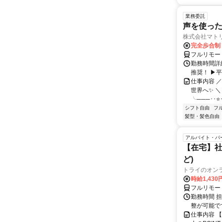
業務委託
声を使っ
株式会社マト
完全歩合制
フルリモー
勤務時間詳細
推奨！ ▶
仕事内容 
世界へ✨ ＼
╰───･･⭐･
シフト自由
フ
髪型・髪色自由
アルバイト・パ
【在宅】社
ど)
トライのオン
時給1,430
フルリモー
勤務時間 
整が可能で
仕事内容 