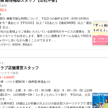
務 経理補助スタッフ【出社不要】
式会社
2円以上
ト
日: 稼働可能な時間について、下記3つの条件を日中（9:00-19:00の
方 * 週あたり【平日3日】 以上 * 1日あたり【連続3時間】 以上 * 週合
以上...
 弊社のお客様よりご依頼いただいている経理代行サービスの業務を、完
ルリモートでお任せします。案件ごとに複数名でチームを組んで対応す
ォローし合いながら働くことができます。...
ルリモート
在宅OK
昇給あり
ート
クラブ店舗運営スタッフ
ーツクラブ奈良
円～2,000円
クセス: ◎車・バイク通勤OK！(無料駐車場あり)
市
日: 平日・土曜：8：00～23：30 日曜・祝日：8：00～20：00 上記時
 週1日〜、1日3時間〜OK！ 1ヶ月ごとのシフト制で、 平日のみ、土日
す。 ＜...
 【仕事内容】 16歳以上が対象の大人だけの総合型スポーツクラブで 運営
してご活躍いただきます。 ＜具体的な業務内容＞ ☑各種受付業務 ☑電