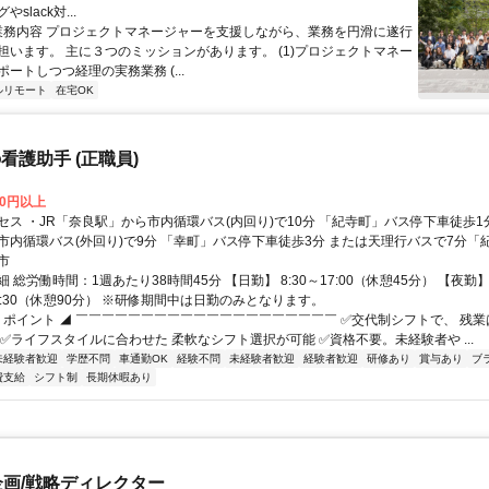
slack対...
 業務内容 プロジェクトマネージャーを支援しながら、業務を円滑に遂行
担います。 主に３つのミッションがあります。 (1)プロジェクトマネー
ートしつつ経理の実務業務 (...
ルリモート
在宅OK
看護助手 (正職員)
00円以上
セス ・JR「奈良駅」から市内循環バス(内回り)で10分 「紀寺町」バス停下車徒歩1
市内循環バス(外回り)で9分 「幸町」バス停下車徒歩3分 または天理行バスで7分「
分 ・JR桜井線「京終駅」から徒歩11分
市
 総労働時間：1週あたり38時間45分 【日勤】 8:30～17:00（休憩45分） 【夜勤
翌9:30（休憩90分） ※研修期間中は日勤のみとなります。
◤ ポイント ◢ ￣￣￣￣￣￣￣￣￣￣￣￣￣￣￣￣￣￣￣￣ ✅交代制シフトで、 残
 ✅ライフスタイルに合わせた 柔軟なシフト選択が可能 ✅資格不要。未経験者や ...
未経験者歓迎
学歴不問
車通勤OK
経験不問
未経験者歓迎
経験者歓迎
研修あり
賞与あり
ブ
費支給
シフト制
長期休暇あり
企画/戦略ディレクター