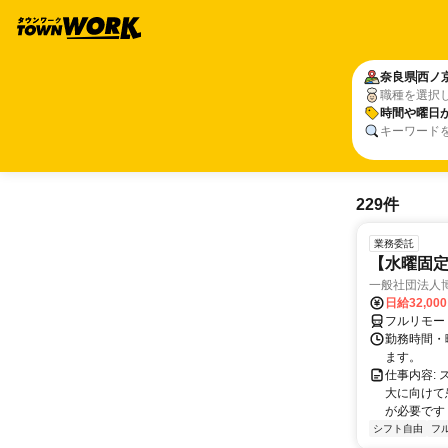
奈良県
西ノ
職種を選択
時間や曜日
キーワード
229件
業務委託
【水曜固
一般社団法人
日給32,00
フルリモー
勤務時間・曜
ます。
仕事内容:
大に向けて
が必要です！
シフト自由
フ