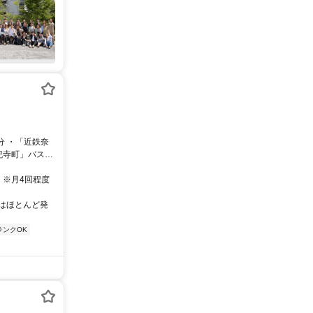
分 ・「近鉄奈
紀寺町」バス停
】 ※月4回程度
業はほとんど発
ランクOK