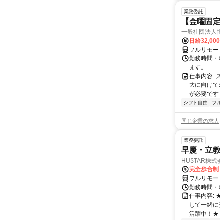
業務委託
【金曜固
一般社団法人
日給32,00
フルリモー
勤務時間・曜
ます。
仕事内容:
大に向けて
が必要です！
シフト自由
フ
同じ企業の求人
業務委託
早慶・立教
HUSTAR株式
完全歩合制
フルリモー
勤務時間・曜
仕事内容:
して一緒に
活躍中！★