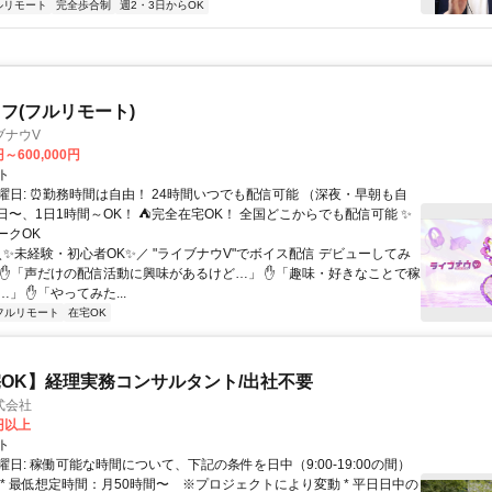
ルリモート
完全歩合制
週2・3日からOK
フ(フルリモート)
ブナウV
円～600,000円
ト
曜日: ⏰勤務時間は自由！ 24時間いつでも配信可能 （深夜・早朝も自
日〜、1日1時間～OK！ ⛺完全在宅OK！ 全国どこからでも配信可能 ✨
ークOK
＼✨未経験・初心者OK✨／ "ライブナウV"でボイス配信 デビューしてみ
 ✋「声だけの配信活動に興味があるけど…」 ✋「趣味・好きなことで稼
」 ✋「やってみた...
フルリモート
在宅OK
OK】経理実務コンサルタント/出社不要
式会社
0円以上
ト
日: 稼働可能な時間について、下記の条件を日中（9:00-19:00の間）
 * 最低想定時間：月50時間〜 ※プロジェクトにより変動 * 平日日中の