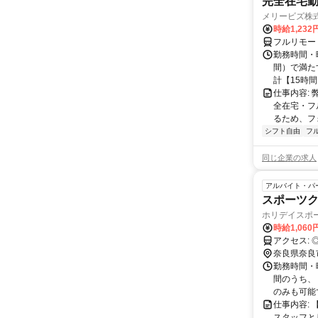
完全在宅勤
メリービズ株
時給1,23
フルリモー
勤務時間・曜
間）で満たす
計【15時間】
仕事内容:
全在宅・フ
るため、フ
シフト自由
フ
同じ企業の求人
アルバイト・パ
スポーツ
ホリデイスポ
時給1,060
ア
奈良県奈良
勤務時間・曜
間のうち、
のみも可能で
仕事内容:
スタッフと