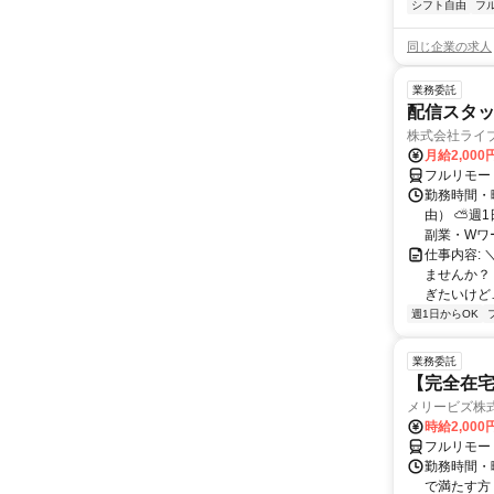
シフト自由
フ
同じ企業の求人
業務委託
配信スタッ
株式会社ライ
月給2,000
フルリモー
勤務時間・
由） ⛅週1
副業・Wワ
仕事内容: 
ませんか？
ぎたいけど…
週1日からOK
業務委託
【完全在宅
メリービズ株
時給2,00
フルリモー
勤務時間・曜
で満たす方