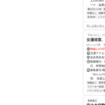
人のPOIN
ーク・副業に
週1日からOK
転勤なし
経験
在宅OK
シフト
同じ企業の求人
アルバイト・パ
女湯浴室
ゆららの湯 
時給1,070
交通アクセ
奈良県奈良
勤務曜日・時間
日、時間相
募集要項 職
「ゆららの
理、 洗濯な
制服あり
業界
フリーター歓迎
バイトデビュー
業務委託