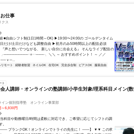
たお仕事
リクス
ト
 ■自由シフト制(1日1時間～OK) ▶19:00〜24:00の ゴールデンタイム
平日だけ/土日だけなども調整自由 ▶初月のみ50時間以上の配信必須
／ 『声と想いでつながる、 新しい自分に出会える』 そんなライブ配信の
 ╭─────────･⭐･･───╮ ＼＼ ～ おすすめポイント！ ～ ／／
──ｖ─...
ルリモート
経験者歓迎
ネイルOK
在宅OK
完全歩合制
ピアスOK
服装自由
ート
会人講師・オンラインの塾講師/小学生対象/理系科目メイン(
ライン個別指導塾 オンライン事業部
円～6,930円
ト
担当科目や勤務曜日/時間は柔軟に対応でき、ご希望に応じてシフトの調
す。
【―― ブランクOK！オンラインでトライの先生に！ ――】 ▼▼ この求