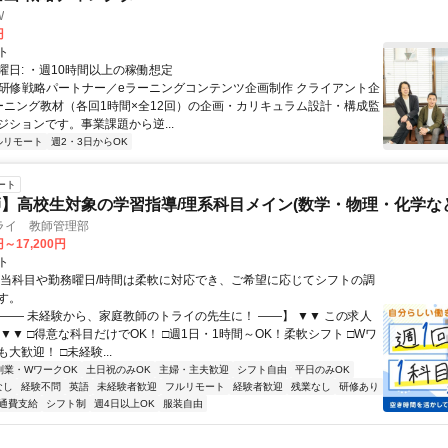
W
円
ト
曜日: ・週10時間以上の稼働想定
 ■研修戦略パートナー／eラーニングコンテンツ企画制作 クライアント企
ーニング教材（各回1時間×全12回）の企画・カリキュラム設計・構成監
ジションです。事業課題から逆...
ルリモート
週2・3日からOK
ート
】高校生対象の学習指導/理系科目メイン(数学・物理・化学など
ライ 教師管理部
円～17,200円
ト
担当科目や勤務曜日/時間は柔軟に対応でき、ご希望に応じてシフトの調
す。
【―― 未経験から、家庭教師のトライの先生に！ ――】 ▼▼ この求人
！ ▼▼ □得意な科目だけでOK！ □週1日・1時間～OK！柔軟シフト □Wワ
大歓迎！ □未経験...
副業・WワークOK
土日祝のみOK
主婦・主夫歓迎
シフト自由
平日のみOK
なし
経験不問
英語
未経験者歓迎
フルリモート
経験者歓迎
残業なし
研修あり
通費支給
シフト制
週4日以上OK
服装自由