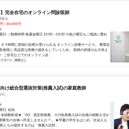
定】完全在宅のオンライン問診医師
博愛会
0円～80,000円
ト
日: ✅勤務時間 毎週金曜日 10:00～19:00 ※他の曜日もご相談に乗れ
 スキマ時間に医師の診察が受けられる オンライン診療サービス。 事業拡
患者様に 高品質な医療の提供をしていくため、 医師の皆様のお力添え
 ご自宅などでのオンライン診...
ルリモート
残業なし
向け総合型選抜対策(推薦入試)の家庭教師
会社
ト
日: 自由
 ★未経験歓迎★「AO、指定校推薦、その他推薦入試の合格の経験を活か
受験生の合格へ伴走しませんか？」 ★早慶の学生をはじめ、社会人も
 私たちが提供するのは「推薦入試対...