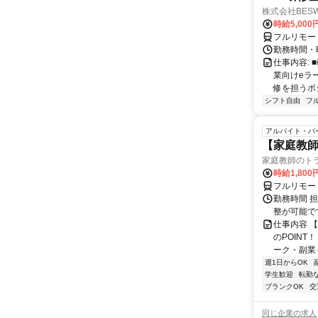
株式会社BES
時給5,000
フルリモー
勤務時間・
仕事内容:
業向けeラ
修を担うポ
シフト自由
フ
アルバイト・パ
【家庭教師
家庭教師のト
時給1,800
フルリモー
勤務時間 
整が可能で
仕事内容 
のPOINT
ーク・副業も
週1日からOK
学生歓迎
転勤
ブランクOK
交
同じ企業の求人