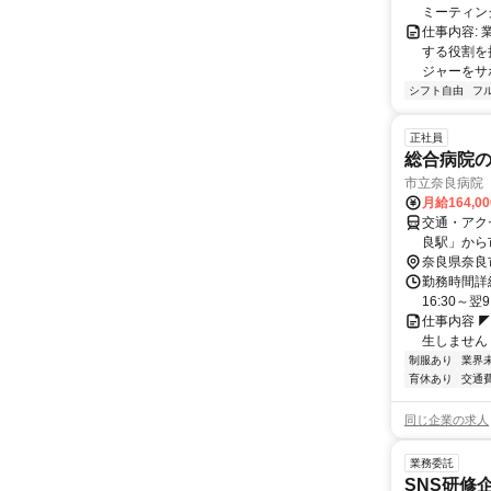
ミーティングや
仕事内容:
する役割を
ジャーをサポ
シフト自由
フ
正社員
総合病院の
市立奈良病院
月給164,0
交通・アク
良駅」から
下車徒歩1
奈良県奈良
勤務時間詳細
16:30～
仕事内容 
生しません
制服あり
業界
育休あり
交通
同じ企業の求人
業務委託
SNS研修