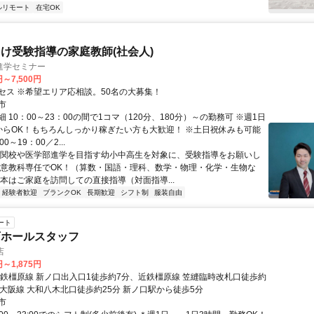
ルリモート
在宅OK
け受験指導の家庭教師(社会人)
進学セミナー
円～7,500円
セス ※希望エリア応相談。50名の大募集！
市
 10：00～23：00の間で1コマ（120分、180分）～の勤務可 ※週1日
からOK！もちろんしっかり稼ぎたい方も大歓迎！ ※土日祝休みも可能
0～19：00／2...
難関校や医学部進学を目指す幼小中高生を対象に、受験指導をお願いし
得意教科専任でOK！（算数・国語・理科、数学・物理・化学・生物な
基本はご家庭を訪問しての直接指導（対面指導...
経験者歓迎
ブランクOK
長期歓迎
シフト制
服装自由
ート
店ホールスタッフ
店
円～1,875円
近鉄橿原線 新ノ口出入口1徒歩約7分、近鉄橿原線 笠縫臨時改札口徒歩約
鉄大阪線 大和八木北口徒歩約25分 新ノ口駅から徒歩5分
市