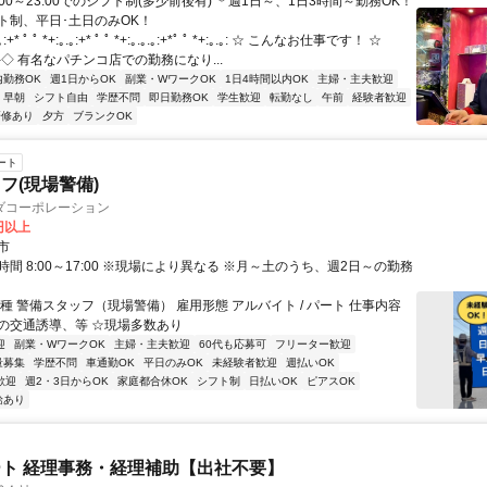
:00～23:00でのシフト制(多少前後有) ＊週1日～、1日3時間～勤務OK！
ト制、平日･土日のみOK！
* ﾟ ﾟ *+:｡.｡:+* ﾟ ﾟ *+:｡.｡.｡:+*ﾟ ﾟ *+:｡.｡: ☆ こんなお仕事です！ ☆
‐‐‐‐‐‐‐◇ 有名なパチンコ店での勤務になり...
内勤務OK
週1日からOK
副業・WワークOK
1日4時間以内OK
主婦・主夫歓迎
早朝
シフト自由
学歴不問
即日勤務OK
学生歓迎
転勤なし
午前
経験者歓迎
研修あり
夕方
ブランクOK
ート
フ(現場警備)
ダコーポレーション
0円以上
市
間 8:00～17:00 ※現場により異なる ※月～土のうち、週2日～の勤務
種 警備スタッフ（現場警備） 雇用形態 アルバイト / パート 仕事内容
の交通誘導、等 ☆現場多数あり
迎
副業・WワークOK
主婦・主夫歓迎
60代も応募可
フリーター歓迎
量募集
学歴不問
車通勤OK
平日のみOK
未経験者歓迎
週払いOK
歓迎
週2・3日からOK
家庭都合休OK
シフト制
日払いOK
ピアスOK
給あり
ト 経理事務・経理補助【出社不要】