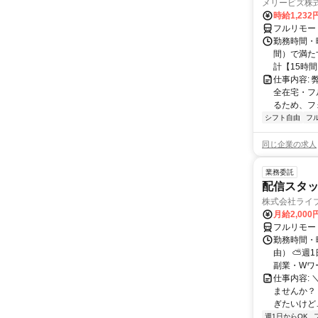
メリービズ株
時給1,23
フルリモー
勤務時間・曜
間）で満たす
計【15時間】
仕事内容:
全在宅・フ
るため、フ
シフト自由
フ
同じ企業の求人
業務委託
配信スタッ
株式会社ライ
月給2,000
フルリモー
勤務時間・
由） ⛅週1
副業・Wワ
仕事内容: 
ませんか？
ぎたいけど…
週1日からOK