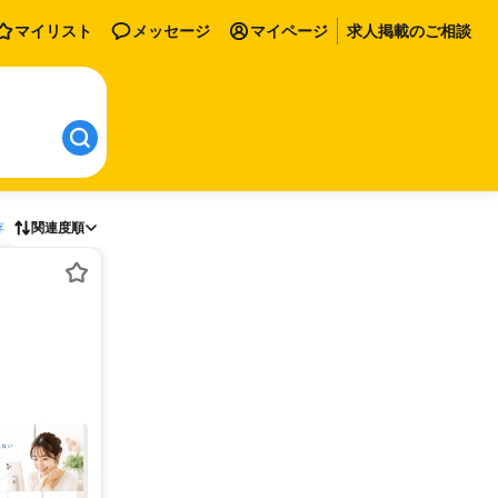
マイリスト
メッセージ
マイページ
求人掲載のご相談
存
関連度順