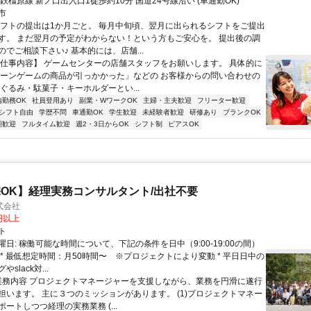
鉄橿原線 新ノ口出入口1徒歩約10分 国道24号線沿い (車通勤OK)
市
シフトの提出は1か月ごと。 毎月中旬頃、翌月に出られるシフトをご提出
す。 まだ翌月の予定がわからない！という方もご安心を。 提出後の調
でご相談下さい♪ 基本的には、店舗...
【仕事内容】 ゲームセンターの店舗スタッフをお願いします。 具体的に
レーンゲームの商品が引っかかった」などの お客様からの問い合わせの
いぐるみ・駄菓子・キーホルダーとい...
内勤務OK
社員登用あり
副業・WワークOK
主婦・主夫歓迎
フリーター歓迎
シフト自由
学歴不問
車通勤OK
学生歓迎
未経験者歓迎
研修あり
ブランクOK
期歓迎
フルタイム歓迎
週2・3日からOK
シフト制
ピアスOK
OK】経理実務コンサルタント/出社不要
式会社
0円以上
ト
日: 稼働可能な時間について、下記の条件を日中（9:00-19:00の間）
 * 最低想定時間：月50時間〜 ※プロジェクトにより変動 * 平日日中の
slack対...
 業務内容 プロジェクトマネージャーを支援しながら、業務を円滑に遂行
担います。 主に３つのミッションがあります。 (1)プロジェクトマネー
ートしつつ経理の実務業務 (...