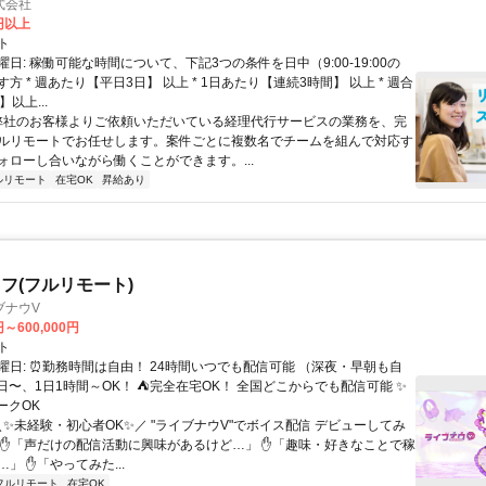
式会社
2円以上
ト
日: 稼働可能な時間について、下記3つの条件を日中（9:00-19:00の
方 * 週あたり【平日3日】 以上 * 1日あたり【連続3時間】 以上 * 週合
以上...
 弊社のお客様よりご依頼いただいている経理代行サービスの業務を、完
ルリモートでお任せします。案件ごとに複数名でチームを組んで対応す
ォローし合いながら働くことができます。...
ルリモート
在宅OK
昇給あり
フ(フルリモート)
ブナウV
円～600,000円
ト
曜日: ⏰勤務時間は自由！ 24時間いつでも配信可能 （深夜・早朝も自
日〜、1日1時間～OK！ ⛺完全在宅OK！ 全国どこからでも配信可能 ✨
ークOK
＼✨未経験・初心者OK✨／ "ライブナウV"でボイス配信 デビューしてみ
 ✋「声だけの配信活動に興味があるけど…」 ✋「趣味・好きなことで稼
」 ✋「やってみた...
フルリモート
在宅OK