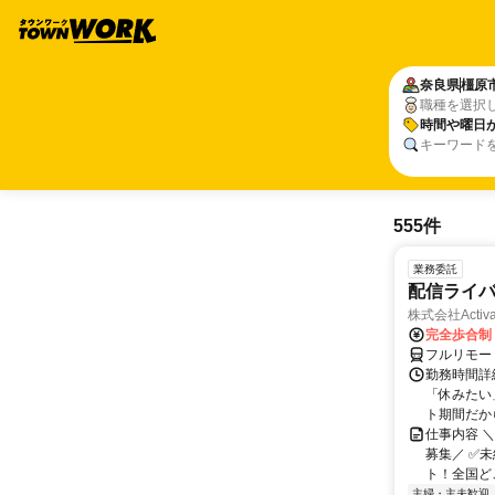
奈良県
橿原
職種を選択
時間や曜日
キーワード
555件
業務委託
配信ライ
株式会社Activa
完全歩合制
フルリモー
勤務時間詳
「休みたい
ト期間だか
仕事内容 
募集／ ✅
ト！全国どこ
主婦・主夫歓迎