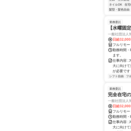
ネイルOK
在宅
髪型・髪色自由
業務委託
【水曜固
一般社団法人
日給32,00
フルリモー
勤務時間・曜
ます。
仕事内容:
大に向けて
が必要です！
シフト自由
フ
業務委託
完全在宅
一般社団法人
日給32,00
フルリモー
勤務時間・曜
仕事内容:
大に向けて