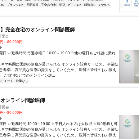
OK
ブランクOK
長期歓迎
完全歩合制
単発
ピアスOK
服装自由
ひげOK
定】完全在宅のオンライン問診医師
博愛会
0円～80,000円
ト
日: ✅勤務時間 毎週水曜日 10:00～19:00 ※他の曜日もご相談に乗れ
 スキマ時間に医師の診察が受けられる オンライン診療サービス。 事業拡
患者様に 高品質な医療の提供をしていくため、 医師の皆様のお力添え
 ご自宅などでのオンライン診...
ルリモート
残業なし
のオンライン問診医師
博愛会
0円～80,000円
ト
日: ✅勤務時間 10:00～19:00 ※平日入れる方は大歓迎 ※週0勤務も可
 スキマ時間に医師の診察が受けられる オンライン診療サービス。 事業拡
患者様に 高品質な医療の提供をしていくため、 医師の皆様のお力添え