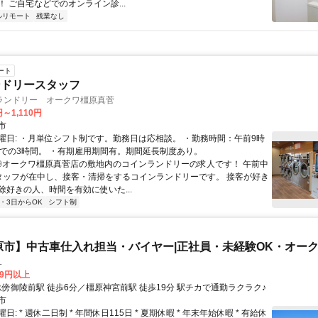
 ご自宅などでのオンライン診...
ルリモート
残業なし
ート
ンドリースタッフ
ランドリー オークワ橿原真菅
円～1,110円
市
曜日: ・月単位シフト制です。勤務日は応相談。 ・勤務時間：午前9時
までの3時間。 ・有期雇用期間有。期間延長制度あり。
 ◎オークワ橿原真菅店の敷地内のコインランドリーの求人です！ 午前中
タッフが在中し、接客・清掃をするコインランドリーです。 接客が好き
除好きの人、時間を有効に使いた...
2・3日からOK
シフト制
原市】中古車仕入れ担当・バイヤー|正社員・未経験OK・オー
L
79円以上
アクセス: 畝傍御陵前駅 徒歩6分／橿原神宮前駅 徒歩19分 駅チカで通勤ラクラク♪
市
: * 週休二日制 * 年間休日115日 * 夏期休暇 * 年末年始休暇 * 有給休