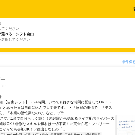
市
してください
が選べる・シフト自由
を選択してください
条件保
バー
tion
ト
細 【自由シフト】 ・24時間、いつでも好きな時間に配信してOK！ ・
」と思った日は自由に休んで大丈夫です。 ・「家庭の事情で」「テス
ら」「本業の繁忙期なので」など、プラ...
＼スマホ1台で自分らしく輝く！未経験から始めるライブ配信ライバー大
未経験OK！特別なスキルや機材は一切不要！ ✅完全在宅・フルリモー
からでも参加OK！ ✅顔出しなしの「...
フリーター歓迎
短期
シフト自由
学歴不問
フルリモート
経験者歓迎