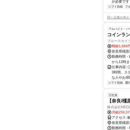
が必要です！
シフト自由
フ
同じ企業の求人
アルバイト・パ
コインラ
ブルースカイ
時給1,060
奈良県橿原
勤務時間・
から12時
仕事内容:
3時間、ス
な人やお掃
シフト自由
週
正社員
【奈良/橿
株式会社MED
月給250,3
奈良県橿原
勤務時間・曜日