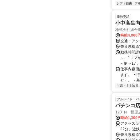
シフト自由
フ
業務委託
小中高生向
株式会社総合
時給4,000
交通・アク
奈良県橿原
勤務時間詳細
～・1コマ
＜例＞17：0
仕事内容 
ます。 ・
ど）。 ・
主婦・主夫歓迎
アルバイト・パ
パチンコ
123+N 橿原
時給1,300
アクセス 
22分、近
奈良県橿原