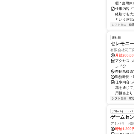
暇 * 慶弔
仕事内容:
経験でも大
という意欲の
シフト自由
残
正社員
セレモニ
有限会社花工
月給200,0
アクセス: 大和八木駅より徒歩 8分 大和八木西口駅より徒歩 3分 JR畝傍駅よら徒
歩 6分
奈良県橿原
勤務時間・曜
仕事内容:
花を通じて
用担当より
シフト自由
駅
アルバイト・パ
ゲームセ
アミパラ 橿原店
時給1,200