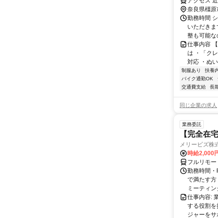
アクセス 近
奈良県橿原
勤務時間 
いただきま
整も可能なの
仕事内容 
は ・「ク
対応 ・ぬ
制服あり
扶養
バイク通勤OK
交通費支給
長
同じ企業の求人
業務委託
【完全在宅
メリービズ株
時給2,00
フルリモー
勤務時間・曜
で満たす方
ミーティングや
仕事内容:
する役割を
ジャーをサポ