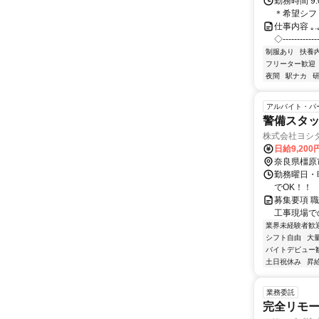
勤務時間 9
＊希望シフ
仕事内容 ｡.｡:+
◇‐‐‐‐‐‐
制服あり
扶養
フリーター歓迎
夜間
駅ナカ
アルバイト・パ
警備スタッ
株式会社ヨシ
日給9,20
奈良県橿原
勤務曜日・時
でOK！！
募集要項 職
工事現場で
業界未経験者歓
シフト自由
大
バイトデビュー
土日祝休み
昇
業務委託
完全リモー