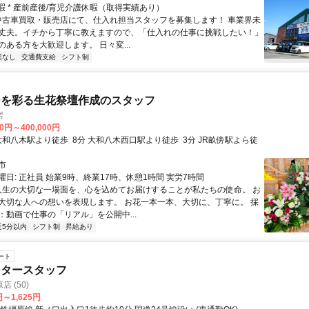
休暇 * 産前産後/育児介護休暇（取得実績あり）
 中古車買取・販売店にて、仕入れ担当スタッフを募集します！ 車業界未
丈夫。イチから丁寧に教えますので、「仕入れの仕事に挑戦したい！」
ある方を大歓迎します。 日々変...
業なし
交通費支給
シフト制
ーを彩る生花祭壇作成のスタッフ
房
00円～400,000円
市
日: 正社員 始業9時、終業17時、休憩1時間 実労7時間
 人生の大切な一場面を、心を込めてお届けすることが私たちの使命。 お
大切な人への想いを表現します。 お花一本一本、大切に、丁寧に。 採
：動画で仕事の「リアル」を公開中...
近5分以内
シフト制
昇給あり
ート
ンタースタッフ
 (50)
円～1,625円