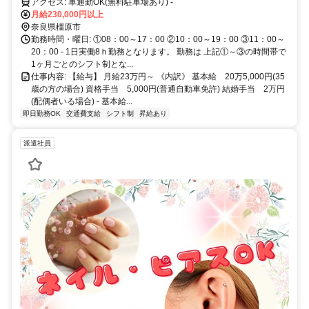
休取得OK
アクセス: 車通勤OK(無料駐車場あり) -
月給230,000円以上
奈良県橿原市
勤務時間・曜日: ①08：00～17：00 ②10：00～19：00 ③11：00～
20：00 - 1日実働8ｈ勤務となります。 勤務は 上記①～③の時間帯で
1ヶ月ごとのシフト制とな...
仕事内容: 【給与】 月給23万円～ 《内訳》 基本給 20万5,000円(35
歳の方の場合) 資格手当 5,000円(普通自動車免許) 結婚手当 2万円
(配偶者いる場合) ‐ 基本給...
即日勤務OK
交通費支給
シフト制
昇給あり
派遣社員