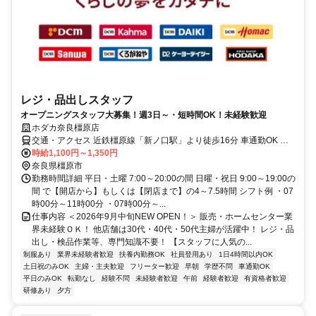
レジ・品出しスタッフ
オープニングスタッフ大募集！週3日～・短時間OK！未経験歓迎
ホダカ奈良橿原店
交通・アクセス 近鉄橿原線「新ノ口駅」より徒歩16分 車通勤OK 無
料駐車場あり
時給1,100円～1,350円
奈良県橿原市
勤務時間詳細 平日・土曜 7:00～20:00の間 日曜・祝日 9:00～19:00の
間 で【開店から】もしくは【閉店まで】の4～7.5時間 シフト例 ・07
時00分～11時00分 ・07時00分～...
仕事内容 ＜2026年9月中旬NEW OPEN！＞ 販売・ホームセンター業
界未経験ＯＫ！ 他店舗は30代・40代・50代主婦が活躍中！ レジ・品
出し・検品作業等、専門知識不要！ 【スタッフに人気の...
制服あり
業界未経験者歓迎
扶養内勤務OK
社員登用あり
1日4時間以内OK
土日祝のみOK
主婦・主夫歓迎
フリーター歓迎
早朝
学歴不問
車通勤OK
平日のみOK
転勤なし
経験不問
未経験者歓迎
午前
経験者歓迎
有資格者歓迎
研修あり
夕方