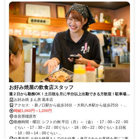
お好み焼屋の飲食店スタッフ
週２日から勤務OK！土日祝を月に半分以上出勤できる方歓迎！駐車場、
駐輪場完備！未経験者歓迎！
お好み焼 まん房 葛本店
アクセス: ・新ノ口駅から徒歩16分 ・大和八木駅から徒歩25分 ・自
時給1,060円～1,200円
転車通勤OK ・車通勤、バイク通勤OK
奈良県橿原市
勤務時間・曜日: シフトの例 平日（月）～（金） ・17：00～22：00
ぐらい ・17：30～22：00ぐらい ・18：00～22：00ぐらい 土日祝
・10：00～14：00ぐらい ...
仕事内容: お好み焼屋さんでのお仕事 ・来店されたお客様を席にご案