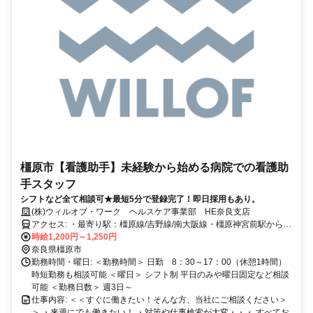
橿原市【看護助手】未経験から始める病院での看護助
手スタッフ
シフトなど全て相談可★最短5分で登録完了！即日採用もあり。
(株)ウィルオブ・ワーク ヘルスケア事業部 HE奈良支店
アクセス: ・最寄り駅：橿原線/吉野線/南大阪線・橿原神宮前駅から徒
歩15分 ・車通勤可能
時給1,200円～1,250円
奈良県橿原市
勤務時間・曜日: ＜勤務時間＞ 日勤 8：30～17：00（休憩1時間）
時短勤務も相談可能 ＜曜日＞ シフト制 平日のみや曜日固定など相談
可能 ＜勤務日数＞ 週3日～
仕事内容: ＜＜すぐに働きたい！そんな方、当社にご相談ください＞
＞ ・来週にでも働きたい！ ・対策や仕事検索が大変・・・ すべてお