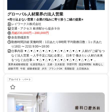
グローバル人材業界の法人営業
⭐売り込まない営業！企業の悩みに寄り添うご縁の提案⭐
レイワークス株式会社
交通・アクセス 畝傍駅から徒歩９分
月給230,000円～280,000円
奈良県橿原市
勤務時間詳細 実働時間：1日あたり8時間 平均勤務日数：1ヶ月あた
り18日 〜 22日 9:00〜18:00
仕事内容 ▼△▼△▼△▼△▼△▼△▼△▼△▼△▼ 人材の"ご縁"をつ
なぐ法人営業 ～人手不足に悩む企業と、日本で 働きたい人材の未来
をつなぐお仕事～ ▼△▼△▼△▼△▼△▼△▼△▼△▼△▼ ...
業界未経験者歓迎
社員登用あり
主婦・主夫歓迎
学歴不問
固定時間制
転勤なし
経験不問
午前
経験者歓迎
夕方
ブランクOK
長期歓迎
土日祝休み
アルバイト・パート