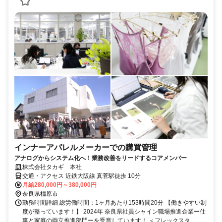
インナーアパレルメーカーでの購買管理
アナログからシステム化へ！業務改善をリードするコアメンバー
株式会社タカギ 本社
交通・アクセス 近鉄大阪線 真菅駅徒歩 10分
月給280,000円～380,000円
奈良県橿原市
勤務時間詳細 総労働時間：1ヶ月あたり153時間20分 【働きやすい制
度が整っています！】 2024年 奈良県社員シャイン職場推進企業ー仕
事と家庭の両立推進部門ーを受賞しています！ ＜フレックスタ...