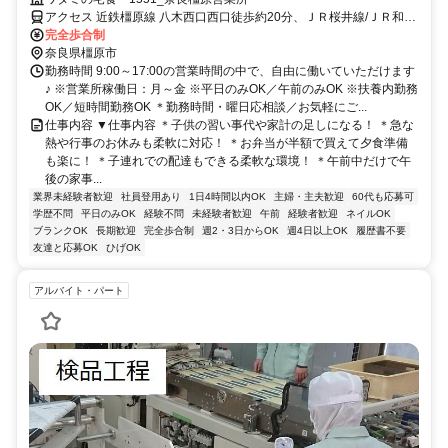
能。子連れ配達もでき、お弁当半額の社割も魅力です。
アクセス 近鉄橿原線 八木西口西口徒歩約20分、ＪＲ桜井線/ＪＲ和歌
山線 金橋徒歩約21分、ＪＲ桜井線/ＪＲ和歌山線 畝傍徒歩約24分
完全歩合制
奈良県橿原市
勤務時間 9:00～17:00の営業時間の中で、自由に働いていただけます
♪ ※営業所稼働日：月～金 ※平日のみOK／午前のみOK ※扶養内勤務
OK／短時間勤務OK ＊勤務時間・曜日応相談／お気軽にご...
仕事内容 ▼仕事内容 ＊子供の習い事代や家計の足しになる！ ＊急な
熱や行事のお休みも柔軟に対応！ ＊お弁当が半額で買えて夕食準備
も楽に！ ＊子連れでの配達もできる柔軟な環境！ ＊午前中だけで午
後の家事...
業界未経験者歓迎
社員登用あり
1日4時間以内OK
主婦・主夫歓迎
60代も応募可
学歴不問
平日のみOK
経験不問
未経験者歓迎
午前
経験者歓迎
ネイルOK
ブランクOK
長期歓迎
完全歩合制
週2・3日からOK
週4日以上OK
履歴書不要
友達と応募OK
ひげOK
アルバイト・パート