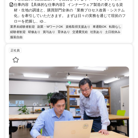
仕事内容 【具体的な仕事内容】 インナーウェア製造の要となる資
材・生地の調達と、購買部門全体の「業務プロセス改善・システム
化」を牽引していただきます。 まずは日々の実務を通じて現状のフ
ローを把握し、ゆ...
業界未経験者歓迎
副業・WワークOK
資格取得支援あり
車通勤OK
転勤なし
経験者歓迎
研修あり
賞与あり
育休あり
交通費支給
社割あり
土日祝休み
服装自由
正社員