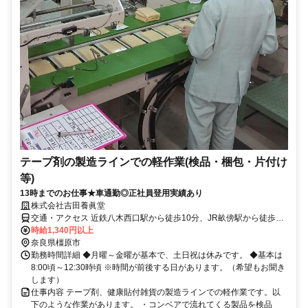
テープ剤の製造ラインでの軽作業(検品・梱包・片付け
等)
13時までのお仕事★車通勤◎正社員登用実績あり
株式会社吉田養眞堂
交通・アクセス 近鉄八木西口駅から徒歩10分、JR畝傍駅から徒歩5
分 車通勤できます。（駐車場完備）
時給1,340円以上
奈良県橿原市
勤務時間詳細 ◆月曜～金曜が基本で、土日祝は休みです。 ◆基本は
8:00頃～12:30時頃 ※時間が前後する日があります。（希望もお聞き
します）
仕事内容 テープ剤、健康貼付雑貨の製造ラインでの軽作業です。以
下のような作業があります。 ・コンベアで流れてくる製品を検品