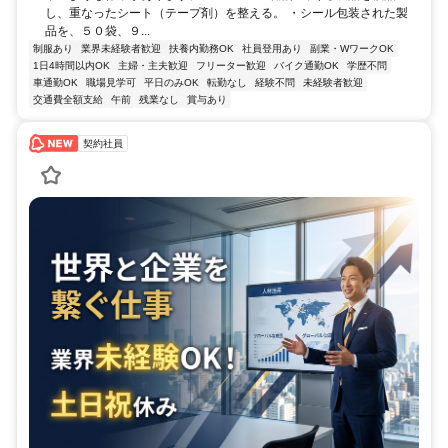
し、重なったシート（テープ剤）を整える。 ・シール包装された製
品を、５０袋、９...
制服あり
業界未経験者歓迎
扶養内勤務OK
社員登用あり
副業・WワークOK
1日4時間以内OK
主婦・主夫歓迎
フリーター歓迎
バイク通勤OK
学歴不問
車通勤OK
職場見学可
平日のみOK
転勤なし
経験不問
未経験者歓迎
交通費全額支給
午前
残業なし
賞与あり
契約社員