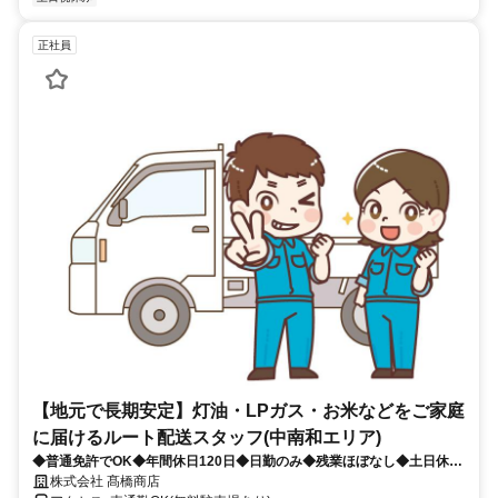
正社員
【地元で長期安定】灯油・LPガス・お米などをご家庭
に届けるルート配送スタッフ(中南和エリア)
◆普通免許でOK◆年間休日120日◆日勤のみ◆残業ほぼなし◆土日休み
or平日連休 働き方選べます◆賞与年2回あり◆別途各種手当あり◆希望
株式会社 髙橋商店