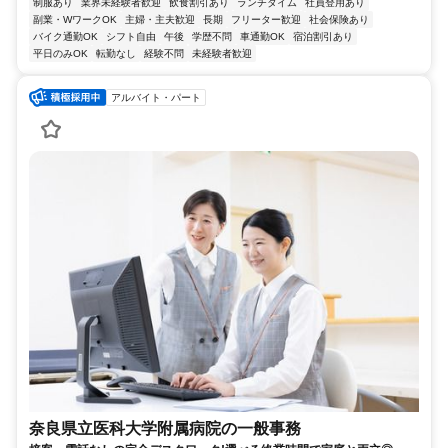
制服あり
業界未経験者歓迎
飲食割引あり
ランチタイム
社員登用あり
副業・WワークOK
主婦・主夫歓迎
長期
フリーター歓迎
社会保険あり
バイク通勤OK
シフト自由
午後
学歴不問
車通勤OK
宿泊割引あり
平日のみOK
転勤なし
経験不問
未経験者歓迎
アルバイト・パート
奈良県立医科大学附属病院の一般事務