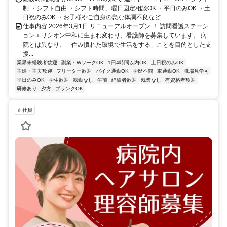
制 ・シフト自由 ・シフト時間、曜日固定相談OK ・平日のみOK ・土
日祝のみOK ・お子様やご自身の急な体調不良など...
仕事内容 2026年3月1日 リニューアルオープン ！ 訪問看護ステーシ
ョンエリシオン中和に生まれ変わり、看護師を募集しています。 病
院とは異なり、「住み慣れた環境で生活をする」ことを目的とした支
援...
業界未経験者歓迎
副業・WワークOK
1日4時間以内OK
土日祝のみOK
主婦・主夫歓迎
フリーター歓迎
バイク通勤OK
学歴不問
車通勤OK
職場見学可
平日のみOK
学生歓迎
転勤なし
午前
経験者歓迎
残業なし
有資格者歓迎
研修あり
夕方
ブランクOK
正社員