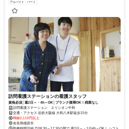
アルバイト・パート
訪問看護ステーションの看護スタッフ
資格必須│週2日～・4h～OK│ブランク復帰OK！残業なし
訪問看護ステーション エリシオン中和
交通・アクセス 近鉄大阪線 大和八木駅徒歩15分
時給2,110円以上
奈良県橿原市
勤務時間詳細 ⏰08:30～17:30の間で 週2日～・1日4h～OK！ シフト