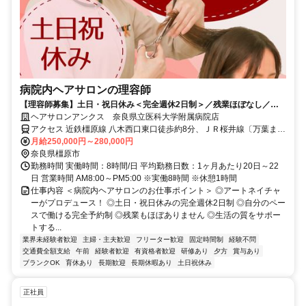
病院内ヘアサロンの理容師
【理容師募集】土日・祝日休み＜完全週休2日制＞／残業ほぼなし／完
全予約制／サロン業務＆医療用ウィッグのお仕事／ブランクがある方・
ヘアサロンアンクス 奈良県立医科大学附属病院店
ウィッグ未経験の方も研修とOJTで安心です！
アクセス 近鉄橿原線 八木西口東口徒歩約8分、ＪＲ桜井線〔万葉まほ
ろば線〕/ＪＲ和歌山線 畝傍徒歩約9分、近鉄橿原線 大和八木南口徒
月給250,000円～280,000円
歩約13分
奈良県橿原市
勤務時間 実働時間：8時間/日 平均勤務日数：1ヶ月あたり20日～22
日 営業時間 AM8:00～PM5:00 ※実働8時間 ※休憩1時間
仕事内容 ＜病院内ヘアサロンのお仕事ポイント＞ ◎アートネイチャ
ーがプロデュース！ ◎土日・祝日休みの完全週休2日制 ◎自分のペー
スで働ける完全予約制 ◎残業もほぼありません ◎生活の質をサポー
トする...
業界未経験者歓迎
主婦・主夫歓迎
フリーター歓迎
固定時間制
経験不問
交通費全額支給
午前
経験者歓迎
有資格者歓迎
研修あり
夕方
賞与あり
ブランクOK
育休あり
長期歓迎
長期休暇あり
土日祝休み
正社員