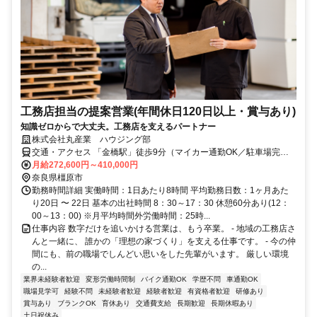
工務店担当の提案営業(年間休日120日以上・賞与あり)
知識ゼロからで大丈夫。工務店を支えるパートナー
株式会社丸産業 ハウジング部
交通・アクセス 「金橋駅」徒歩9分（マイカー通勤OK／駐車場完
備）
月給272,600円～410,000円
奈良県橿原市
勤務時間詳細 実働時間：1日あたり8時間 平均勤務日数：1ヶ月あた
り20日 〜 22日 基本の出社時間 8：30～17：30 休憩60分あり(12：
00～13：00) ※月平均時間外労働時間：25時...
仕事内容 数字だけを追いかける営業は、もう卒業。 - 地域の工務店さ
んと一緒に、 誰かの「理想の家づくり」を支える仕事です。 - 今の仲
間にも、前の職場でしんどい思いをした先輩がいます。 厳しい環境
の...
業界未経験者歓迎
変形労働時間制
バイク通勤OK
学歴不問
車通勤OK
職場見学可
経験不問
未経験者歓迎
経験者歓迎
有資格者歓迎
研修あり
賞与あり
ブランクOK
育休あり
交通費支給
長期歓迎
長期休暇あり
土日祝休み