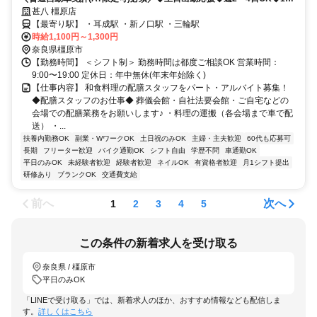
2～4時間の時短勤務◆扶養内・WワークOK
甚八 橿原店
【最寄り駅】 ・耳成駅 ・新ノ口駅 ・三輪駅
時給1,100円～1,300円
奈良県橿原市
【勤務時間】 ＜シフト制＞ 勤務時間は都度ご相談OK 営業時間：
9:00〜19:00 定休日：年中無休(年末年始除く)
【仕事内容】 和食料理の配膳スタッフをパート・アルバイト募集！
◆配膳スタッフのお仕事◆ 葬儀会館・自社法要会館・ご自宅などの
会場での配膳業務をお願いします♪ ・料理の運搬（各会場まで車で配
送） ・...
扶養内勤務OK
副業・WワークOK
土日祝のみOK
主婦・主夫歓迎
60代も応募可
長期
フリーター歓迎
バイク通勤OK
シフト自由
学歴不問
車通勤OK
平日のみOK
未経験者歓迎
経験者歓迎
ネイルOK
有資格者歓迎
月1シフト提出
研修あり
ブランクOK
交通費支給
前へ
次へ
1
2
3
4
5
この条件の新着求人を受け取る
奈良県 / 橿原市
平日のみOK
「LINEで受け取る」では、新着求人のほか、おすすめ情報なども配信しま
す。
詳しくはこちら