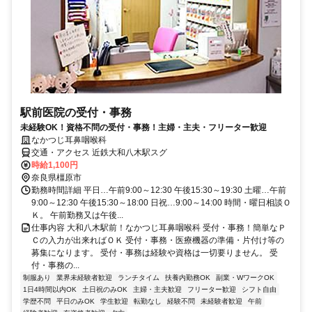
駅前医院の受付・事務
未経験OK！資格不問の受付・事務！主婦・主夫・フリーター歓迎
なかつじ耳鼻咽喉科
交通・アクセス 近鉄大和八木駅スグ
時給1,100円
奈良県橿原市
勤務時間詳細 平日…午前9:00～12:30 午後15:30～19:30 土曜…午前
9:00～12:30 午後15:30～18:00 日祝…9:00～14:00 時間・曜日相談Ｏ
Ｋ。 午前勤務又は午後...
仕事内容 大和八木駅前！なかつじ耳鼻咽喉科 受付・事務！簡単なＰ
Ｃの入力が出来ればＯＫ 受付・事務・医療機器の準備・片付け等の
募集になります。 受付・事務は経験や資格は一切要りません。 受
付・事務の...
制服あり
業界未経験者歓迎
ランチタイム
扶養内勤務OK
副業・WワークOK
1日4時間以内OK
土日祝のみOK
主婦・主夫歓迎
フリーター歓迎
シフト自由
学歴不問
平日のみOK
学生歓迎
転勤なし
経験不問
未経験者歓迎
午前