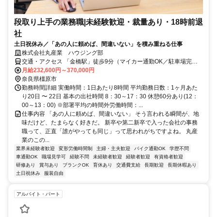
段取り上手の業務職|未経験歓迎・裁量あり・18時前退
社
土日祝休み／「あの人に頼めば、間違いない」を積み重ねる仕事
株式会社丸産業 ハウジング部
交通・アクセス 「金橋駅」徒歩9分（マイカー通勤OK／駐車場完
備）
月給232,600円～370,000円
奈良県橿原市
勤務時間詳細 実働時間：1日あたり8時間 平均勤務日数：1ヶ月あた
り20日 〜 22日 基本の出社時間 8：30～17：30 休憩60分あり(12：
00～13：00) ※部署平均の時間外労働時間：...
仕事内容 「あの人に頼めば、間違いない」 そう言われる瞬間が、地
味だけど、たまらなく好きだ。 新卒や第二新卒で入った会社の事務
職って、正直「誰がやっても同じ」って思われがちですよね。 丸産
業のこの...
業界未経験者歓迎
変形労働時間制
主婦・主夫歓迎
バイク通勤OK
学歴不問
車通勤OK
職場見学可
経験不問
未経験者歓迎
経験者歓迎
有資格者歓迎
研修あり
賞与あり
ブランクOK
育休あり
交通費支給
長期歓迎
長期休暇あり
土日祝休み
服装自由
アルバイト・パート