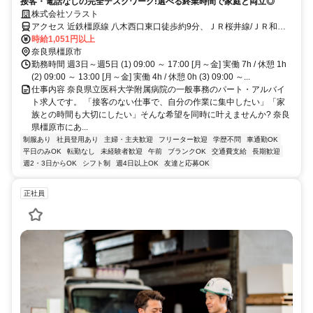
接客・電話なしの完全デスクワーク!選べる終業時間で家庭と両立◎
株式会社ソラスト
アクセス 近鉄橿原線 八木西口東口徒歩約9分、ＪＲ桜井線/ＪＲ和歌
山線 畝傍徒歩約9分、近鉄大阪線 大和八木南口徒歩約14分 「八木西
時給1,051円以上
口駅」徒歩10分、「畝傍駅」徒歩10分
奈良県橿原市
勤務時間 週3日～週5日 (1) 09:00 ～ 17:00 [月～金] 実働 7h / 休憩 1h
(2) 09:00 ～ 13:00 [月～金] 実働 4h / 休憩 0h (3) 09:00 ～...
仕事内容 奈良県立医科大学附属病院の一般事務のパート・アルバイ
ト求人です。 「接客のない仕事で、自分の作業に集中したい」「家
族との時間も大切にしたい」そんな希望を同時に叶えませんか? 奈良
県橿原市にあ...
制服あり
社員登用あり
主婦・主夫歓迎
フリーター歓迎
学歴不問
車通勤OK
平日のみOK
転勤なし
未経験者歓迎
午前
ブランクOK
交通費支給
長期歓迎
週2・3日からOK
シフト制
週4日以上OK
友達と応募OK
正社員