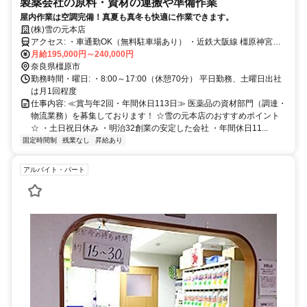
製薬会社の原料・資材の運搬や準備作業
屋内作業は空調完備！真夏も真冬も快適に作業できます。
(株)雪の元本店
アクセス: ・車通勤OK（無料駐車場あり） ・近鉄大阪線 橿原神宮駅
から徒歩10分
月給195,000円～240,000円
奈良県橿原市
勤務時間・曜日: ・8:00～17:00（休憩70分） 平日勤務、土曜日出社
は月1回程度
仕事内容: ≪賞与年2回・年間休日113日≫ 医薬品の資材部門（調達・
物流業務）を募集しております！ ☆雪の元本店のおすすめポイント
☆ ・土日祝日休み ・明治32創業の安定した会社 ・年間休日11...
固定時間制
残業なし
昇給あり
アルバイト・パート