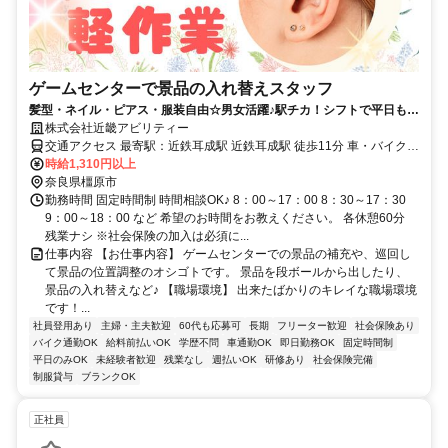
ゲームセンターで景品の入れ替えスタッフ
髪型・ネイル・ピアス・服装自由☆男女活躍♪駅チカ！シフトで平日も土
か日曜も休めます☆車、バイク通勤OK
株式会社近畿アビリティー
交通アクセス 最寄駅：近鉄耳成駅 近鉄耳成駅 徒歩11分 車・バイク通
勤もOK 桜井市、天理市、磯城郡田原本町・大和高田市・高市郡高取
時給1,310円以上
町、吉野郡大淀町からもアクセス良好です☆
奈良県橿原市
勤務時間 固定時間制 時間相談OK♪ 8：00～17：00 8：30～17：30
9：00～18：00 など 希望のお時間をお教えください。 各休憩60分
残業ナシ ※社会保険の加入は必須に...
仕事内容 【お仕事内容】 ゲームセンターでの景品の補充や、巡回し
て景品の位置調整のオシゴトです。 景品を段ボールから出したり、
景品の入れ替えなど♪ 【職場環境】 出来たばかりのキレイな職場環境
です！...
社員登用あり
主婦・主夫歓迎
60代も応募可
長期
フリーター歓迎
社会保険あり
バイク通勤OK
給料前払いOK
学歴不問
車通勤OK
即日勤務OK
固定時間制
平日のみOK
未経験者歓迎
残業なし
週払いOK
研修あり
社会保険完備
制服貸与
ブランクOK
正社員