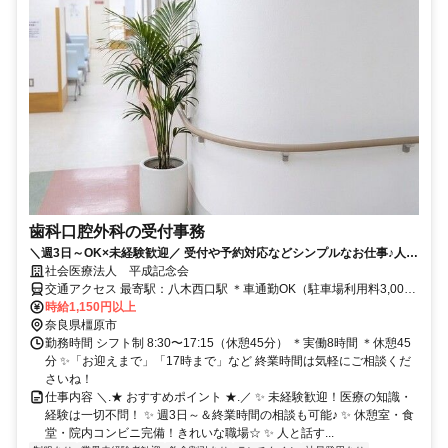
歯科口腔外科の受付事務
＼週3日～OK×未経験歓迎／ 受付や予約対応などシンプルなお仕事♪人と
話すことが好きな方歓迎！ 終業時間の相談OK！家庭や子育てとの両立
社会医療法人 平成記念会
も安心◎
交通アクセス 最寄駅：八木西口駅 ＊車通勤OK（駐車場利用料3,000
円/月）
時給1,150円以上
奈良県橿原市
勤務時間 シフト制 8:30〜17:15（休憩45分） ＊実働8時間 ＊休憩45
分 ✨️「お迎えまで」「17時まで」など 終業時間は気軽にご相談くだ
さいね！
仕事内容 ＼.★ おすすめポイント ★.／ ✨️ 未経験歓迎！医療の知識・
経験は一切不問！ ✨️ 週3日～＆終業時間の相談も可能♪ ✨️ 休憩室・食
堂・院内コンビニ完備！きれいな職場☆ ✨️ 人と話す...