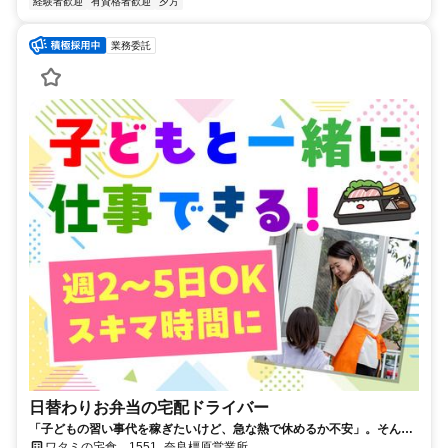
経験者歓迎
有資格者歓迎
夕方
業務委託
日替わりお弁当の宅配ドライバー
「子どもの習い事代を稼ぎたいけど、急な熱で休めるか不安」。そんな
悩みに寄り添う環境があります。週2～5日の勤務で、午前中のみも可
ワタミの宅食 1551_奈良橿原営業所