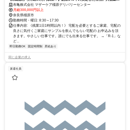
視・年齢学歴不問です！
布亀株式会社 マザーケア橿原デリバリーセンター
月給300,000円以上
奈良県橿原市
勤務時間・曜日: 8:30～17:30
仕事内容: 《残業1日1時間以内！》 宅配を必要とするご家庭、宅配の
良さに気付くご家庭にサンプルを飲んでもらい宅配の お申込みを頂
きます。やさしい仕事です。誰にでも出来る仕事です。 →「R-1」な
ど...
即日勤務OK
固定時間制
昇給あり
同じ企業の求人
派遣社員