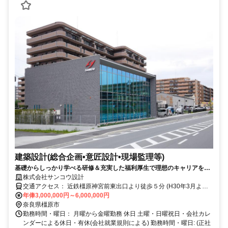
建築設計(総合企画•意匠設計•現場監理等)
基礎からしっかり学べる研修＆充実した福利厚生で理想のキャリアを創
造・国家資格取得祝金制度有・まちづくりは、人づくり・
株式会社サンコウ設計
交通アクセス： 近鉄橿原神宮前東出口より徒歩５分 (H30年3月より)
年俸3,000,000円～6,000,000円
アクセス: 近鉄橿原神宮前東出口徒歩5分 車通勤可
奈良県橿原市
勤務時間・曜日： 月曜から金曜勤務 休日 土曜・日曜祝日・会社カレ
ンダーによる休日・有休(会社就業規則による) 勤務時間・曜日: (正社