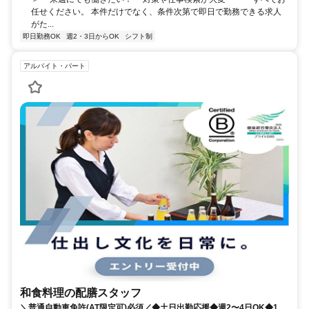
任せください。 本件だけでなく、条件次第で即日で勤務できる求人
がた...
即日勤務OK
週2・3日からOK
シフト制
アルバイト・パート
和食料理の配膳スタッフ
＼普通自動車免許(AT限定可)必須／◆土日出勤応援◆週2〜4日OK◆1日