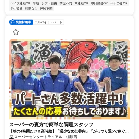
バイク通勤OK
早朝
シフト自由
学歴不問
車通勤OK
即日勤務OK
平日のみOK
学生歓迎
転勤なし
経験不問
アルバイト・パート
スーパーの裏方で簡単な調理スタッフ
【朝の4時間だけ＆高時給】「週少なめ扶養内」「がっつり週5で稼ぐ」
もOK♪自由度高め◎午後は自分時間でWワークや家事両立も◎
スーパーセンタートライアル 橿原店