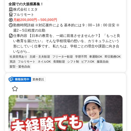
全国での大規模募集！
株式会社ミエタ
フルリモート
月給200,000円～500,000円
勤務時間詳細 ※対応案件による 基本的には 9：00～18：00 目安 ※
週2～5日程度の出勤
仕事内容 【日本の教育を、一緒に前進させませんか？】 「もっと良
い教育を届けたい」 そんな学校現場の想いを、カリキュラムという
形にしていく仕事です。 私たちは、学校ごとの理念や課題に向き合
いながら...
社員登用あり
主婦・主夫歓迎
フリーター歓迎
学歴不問
車通勤OK
即日勤務OK
英語
フルリモート
ネイルOK
長期歓迎
シフト制
ピアスOK
服装自由
髪型・髪色自由
業務委託