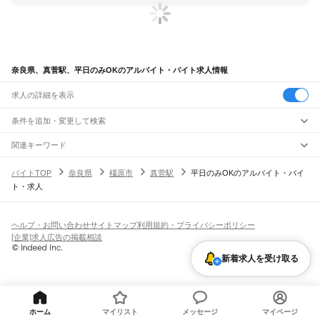
奈良県、真菅駅、平日のみOKのアルバイト・バイト求人情報
求人の詳細を表示
条件を追加・変更して検索
市区町村を追加・変更
関連キーワード
完全在宅ワーク 全国
シール貼り 在宅
現在地周辺
ガチャガチャ
犬カフェ
奈良県
駅を追加・変更
バイトTOP
奈良県
橿原市
真菅駅
平日のみOKのアルバイト・バイ
奈良県
すべて
ト・求人
奈良市
大和高田市
大和郡山市
天理市
橿原市
桜井市
五條市
御所市
生駒市
香芝市
職種を追加・変更
大和路線
葛城市
宇陀市
山辺郡
生駒郡
磯城郡
宇陀郡
高市郡
北葛城郡
吉野郡
平城山駅
奈良駅
郡山駅
大和小泉駅
法隆寺駅
王寺駅
三郷駅
飲食・フードサービス
特徴を追加・変更
飲食・フードサービス
すべて
ヘルプ・お問い合わせ
サイトマップ
利用規約・プライバシーポリシー
奈良線
ホールスタッフ
キッチンスタッフ
皿洗い・洗い場
精肉・鮮魚加工
給食調理
人気
[企業]求人広告の掲載相談
平城山駅
奈良駅
雇用形態を追加・変更
パン屋（ベーカリー）
フードカウンター販売員
バー（BAR）・バーテンダー
日払いOK
高校生歓迎
学生歓迎
深夜の仕事
髪型・髪色自由
ひげOK
ネイルOK
新着求人を受け取る
飲食店補助（開店・閉店準備）
飲食店（店長・マネージャー）
JR和歌山線
ピアスOK
アルバイト・パート
履歴書不要
オープニングスタッフ
留学生・外国人活躍中
都道府県を変更
営業・販売
王寺駅
畠田駅
志都美駅
香芝駅
ＪＲ五位堂駅
高田駅
大和新庄駅
御所駅
玉手駅
掖上駅
勤務期間
正社員
吉野口駅
北宇智駅
五条駅
大和二見駅
営業・販売
すべて
短期
契約社員
単発・1日OK
長期
期間限定（春夏冬休み等）
営業
テレフォンアポインター（テレアポ）
ルートセールス
コンビニ
シフト
派遣社員
万葉まほろば線
フードカウンター販売員
アパレル
家電量販店・携帯販売（携帯ショップ）
土日祝のみOK
業務委託
平日のみOK
週1日からOK
週2・3日からOK
週4日以上OK
ホーム
マイリスト
メッセージ
マイページ
奈良駅
京終駅
帯解駅
櫟本駅
天理駅
長柄駅
柳本駅
巻向駅
三輪駅
桜井駅
香久山駅
販売店（店長・マネージャー）
その他販売