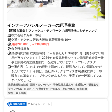
インナーアパレルメーカーの経理事務
【即戦力募集】フレックス・テレワーク／経理以外にもチャレンジ
株式会社タカギ 本社
交通・アクセス 近鉄大阪線 真菅駅徒歩 10分
月給280,000円～330,000円
奈良県橿原市
勤務時間詳細 総労働時間：1ヶ月あたり153時間20分 【働きやすい制
度が整っています！】 2024年 奈良県社員シャイン職場推進企業ー仕
事と家庭の両立推進部門ーを受賞しています！ ＜フレックスタ...
仕事内容 【これまでの経験を活かして、即戦力としてご活躍いただ
きたいです！】 今回は、当社のバックオフィス体制強化に伴う「即
戦力」の募集です。 ブランクがある方や、子育てが一段落してフル
タイムでしっか...
業界未経験者歓迎
副業・WワークOK
資格取得支援あり
車通勤OK
研修あり
ブランクOK
育休あり
交通費支給
社割あり
土日祝休み
服装自由
髪型・髪色自由
アルバイト・パート