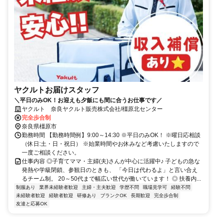
ヤクルトお届けスタッフ
＼平日のみOK！お迎えも夕飯にも間に合うお仕事です／
ヤクルト 奈良ヤクルト販売株式会社/橿原北センター
完全歩合制
奈良県橿原市
勤務時間 【勤務時間例】9:00～14:30 ※平日のみOK！ ※曜日応相談
（休日:土・日・祝日） ※始業時間やお休みなど考慮いたしますので
一度ご相談ください。
仕事内容 ◎子育てママ・主婦(夫)さんが中心に活躍中♪ 子どもの急な
発熱や学級閉鎖、参観日のときも、 「今日は代わるよ」と言い合え
るチーム制。 20～50代まで幅広い世代が働いています！ ◎ 扶養内...
制服あり
業界未経験者歓迎
主婦・主夫歓迎
学歴不問
職場見学可
経験不問
未経験者歓迎
経験者歓迎
研修あり
ブランクOK
長期歓迎
完全歩合制
友達と応募OK