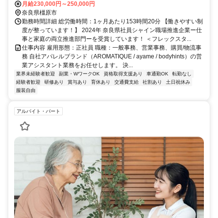
月給230,000円～250,000円
奈良県橿原市
勤務時間詳細 総労働時間：1ヶ月あたり153時間20分 【働きやすい制
度が整っています！】 2024年 奈良県社員シャイン職場推進企業ー仕
事と家庭の両立推進部門ーを受賞しています！ ＜フレックスタ...
仕事内容 雇用形態：正社員 職種：一般事務、営業事務、購買/物流事
務 自社アパレルブランド（AROMATIQUE / ayame / bodyhints）の営
業アシスタント業務をお任せします。 決...
業界未経験者歓迎
副業・WワークOK
資格取得支援あり
車通勤OK
転勤なし
経験者歓迎
研修あり
賞与あり
育休あり
交通費支給
社割あり
土日祝休み
服装自由
アルバイト・パート