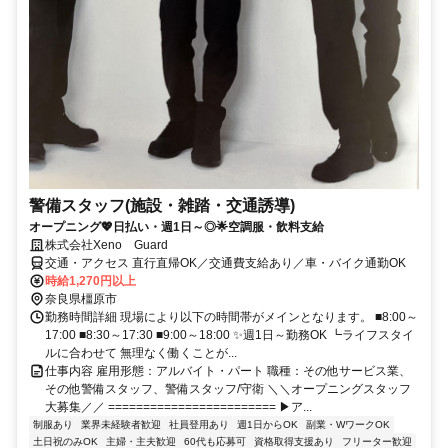
警備スタッフ(施設・雑踏・交通誘導)
オープニング💖日払い・週1日～◎🌟空調服・飲料支給
株式会社Xeno Guard
交通・アクセス 直行直帰OK／交通費支給あり／車・バイク通勤OK
時給1,270円以上
奈良県橿原市
勤務時間詳細 現場により以下の時間帯がメインとなります。 ■8:00～
17:00 ■8:30～17:30 ■9:00～18:00 ✨週1日～勤務OK ┗ライフスタイ
ルに合わせて 無理なく働くことが...
仕事内容 雇用形態：アルバイト・パート 職種：その他サービス業、
その他警備スタッフ、警備スタッフ/守衛 ＼＼オープニングスタッフ
大募集／／ ======================== ▶ア...
制服あり
業界未経験者歓迎
社員登用あり
週1日からOK
副業・WワークOK
土日祝のみOK
主婦・主夫歓迎
60代も応募可
資格取得支援あり
フリーター歓迎