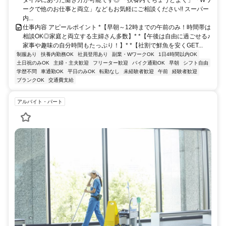
タイルにあった働き方が可能です◎ 「扶養内でちょうどよく」「Wワ
ークで他のお仕事と両立」などもお気軽にご相談ください!! スーパー
内...
仕事内容 アピールポイント *【早朝～12時までの午前のみ！時間帯は
相談OK◎家庭と両立する主婦さん多数】* *【午後は自由に過ごせる♪
家事や趣味の自分時間もたっぷり！】* *【社割で鮮魚を安くGET...
制服あり
扶養内勤務OK
社員登用あり
副業・WワークOK
1日4時間以内OK
土日祝のみOK
主婦・主夫歓迎
フリーター歓迎
バイク通勤OK
早朝
シフト自由
学歴不問
車通勤OK
平日のみOK
転勤なし
未経験者歓迎
午前
経験者歓迎
ブランクOK
交通費支給
アルバイト・パート