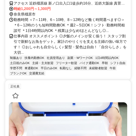
アクセス 近鉄橿原線 新ノ口出入口1徒歩約16分、近鉄大阪線 真菅徒
歩約18分、近鉄大阪線 大和八木北口徒歩約21分 近鉄「新ノ口駅」・
時給1,200円～1,300円
「真菅駅」から車で5分
奈良県橿原市
勤務時間 ＜7～11時、6～10時、8～12時など働く時間選べます◎＞
＊6～12時のうち短時間勤務OK ＊週2～5日OK！シフト･勤務時間相
談可 ＊1日4時間以内OK ＊残業は少なめ!ほとんどなし◎...
仕事内容 オススメポイント ◎夕飯のメインが安く揃う！ スタッフ割
引で新鮮なお魚をゲット。家計のやりくりを支える主婦の強い味方で
す！ ◎おしゃれも自分らしく♪ 髪型・髪色は自由！「自分らしさ」を
大切...
制服あり
扶養内勤務OK
社員登用あり
副業・WワークOK
1日4時間以内OK
土日祝のみOK
主婦・主夫歓迎
フリーター歓迎
バイク通勤OK
早朝
シフト自由
学歴不問
車通勤OK
平日のみOK
転勤なし
経験不問
未経験者歓迎
午前
ブランクOK
交通費支給
正社員