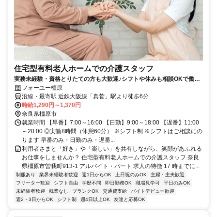
住宅型有料老人ホームでの介護スタッフ
実務未経験・資格とりたての方も大歓迎♪シフトや休みも相談OKで働き
やすさも◎
フォーユー橿原
沿線・最寄駅 近鉄大阪線「真菅」駅より徒歩6分
時給1,290円～1,370円
奈良県橿原市
就業時間 【早番】7:00～16:00 【日勤】9:00～18:00 【遅番】11:00
～20:00 ◎実働8時間（休憩60分） ※シフト制 ※シフトはご相談にの
ります 早番のみ・日勤のみ・遅番...
利用者さまと「好き」や「楽しい」を共有しながら、笑顔があふれる
お仕事をしませんか？ 住宅型有料老人ホームでの介護スタッフ 奈良
県橿原市曽我町913-1 アルバイト・パート 求人の特徴 17 時までに...
制服あり
業界未経験者歓迎
週1日からOK
土日祝のみOK
主婦・主夫歓迎
フリーター歓迎
シフト自由
学歴不問
即日勤務OK
職場見学可
平日のみOK
未経験者歓迎
残業なし
ブランクOK
交通費支給
バイトデビュー歓迎
週2・3日からOK
シフト制
週4日以上OK
友達と応募OK