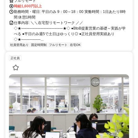
フルリモート
時給1,600円以上
勤務時間・曜日: 平日のみ 9：00～18：00 実働時間：1日あたり8時
間 休憩1時間
仕事内容: ＼＼在宅型リモートワーク ／／
◇★───────────────★◇ ●BtoB提案営業の基礎～実践が学
べる ●平日のみ週5で土日はゆっくり◎ ●正社員登用実績あり
◇★───────...
社員登用あり
固定時間制
フルリモート
在宅OK
正社員