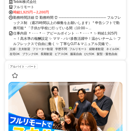
Tebiki株式会社
フルリモート
時給1,925円～2,200円
勤務時間詳細 ⏰ 勤務時間 ⏰ ────────────────── フルフレ
ックス制 （週25時間以上の稼働をお願いします） * 申告シフトで勤
務可能 * 「子供が学校に行っている間（10:00～...
仕事内容 ＊‥‥＊‥ アピールポイント ‥＊‥‥＊ ✨ 時給1,925円
～！高水準の報酬設定 ✨ ママ・パパ多数活躍中！温かいチーム ✨ フ
ルフレックスで自由に働く ✨ 丁寧なOJT＆マニュアル完備で...
主婦・主夫歓迎
フリーター歓迎
学歴不問
フルリモート
経験者歓迎
ネイルOK
在宅OK
ブランクOK
長期歓迎
ピアスOK
服装自由
ひげOK
髪型・髪色自由
アルバイト・パート