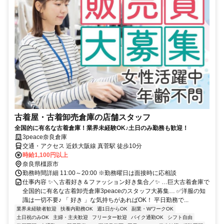
古着屋・古着卸売倉庫の店舗スタッフ
全国的に有名な古着倉庫！業界未経験OK♪土日のみ勤務も歓迎！
3peace奈良倉庫
交通・アクセス 近鉄大阪線 真菅駅 徒歩10分
時給1,100円以上
奈良県橿原市
勤務時間詳細 11:00～20:00 ※勤務曜日は面接時に応相談
仕事内容 ✨＼古着好き＆ファッション好き集合／✨ …巨大古着倉庫で
全国的に有名な古着卸売倉庫3peaceのスタッフ大募集… ✅洋服の知
識は一切不要♪ 「 好き 」な気持ちがあればOK！ 平日勤務で...
業界未経験者歓迎
扶養内勤務OK
週1日からOK
副業・WワークOK
土日祝のみOK
主婦・主夫歓迎
フリーター歓迎
バイク通勤OK
シフト自由