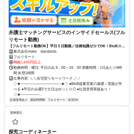
弁護士マッチングサービスのインサイドセールス(フル
リモート勤務)
【フルリモート勤務OK】平日５日勤務／法律知識ゼロでOK！BtoBスキ
ルが身につく営業職
株式会社make standards
フルリモート
時給1,600円以上
勤務時間・曜日: 平日のみ 9：00～18：00 実働時間：1日あたり8時
間 休憩1時間
仕事内容: ＼＼在宅型リモートワーク ／／
◇★───────────────★◇ ●BtoB提案営業の基礎～実践が学
べる ●平日のみ週5で土日はゆっくり◎ ●社員登用実績あり！
◇★───────...
社員登用あり
固定時間制
フルリモート
在宅OK
業務委託
探究コーディネーター