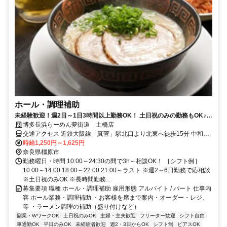
ホール・調理補助
未経験歓迎！週2日～1日3時間以上勤務OK！ 土日祝のみの勤務もOK♪
学業やプライベートと両立も可
博多長浜らーめん夢街道 土橋店
交通アクセス 近鉄大阪線「真菅」駅北口より北東へ徒歩15分 中和幹
線土橋交差点すぐ
時給1,250円～1,625円
奈良県橿原市
勤務曜日・時間 10:00～24:30の間で3h～相談OK！ ［シフト例］
10:00～14:00 18:00～22:00 21:00～ラスト ※週2～6日勤務で応相談
※土日祝のみOK ※長時間勤務...
募集要項 職種 ホール・調理補助 雇用形態 アルバイト / パート 仕事内
容 ホール業務・調理補助 ・お客様を席まで案内・オーダー・レジ、
等 ・ラーメン調理の補助（盛り付けなど）
副業・WワークOK
土日祝のみOK
主婦・主夫歓迎
フリーター歓迎
シフト自由
車通勤OK
平日のみOK
未経験者歓迎
週2・3日からOK
シフト制
ピアスOK