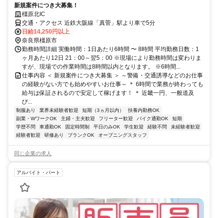
新規案件につき大募集！
橿原北IC
交通・アクセス 近鉄大阪線「真菅」駅より車で5分
日給14,250円以上
奈良県橿原市
勤務時間詳細 実働時間：1日あたり6時間 〜 8時間 平均勤務日数：1
ヶ月あたり12日 21：00～翌5：00 ※現場により勤務時間は変わりま
すが、現場での作業時間は8時間以内となります。 ※6時間...
仕事内容 ＜ 新規案件につき大募集 ＞ ～警備・交通誘導などのお仕事
の経験がない方でも始めやすいお仕事～ ＊ 6時間で業務が終わっても
給与は保証されるので安定して稼げます！ ＊ 近畿一円、一般道及
び...
制服あり
業界未経験者歓迎
短期（3ヵ月以内）
扶養内勤務OK
副業・WワークOK
主婦・主夫歓迎
フリーター歓迎
バイク通勤OK
短期
学歴不問
車通勤OK
固定時間制
平日のみOK
学生歓迎
経験不問
未経験者歓迎
経験者歓迎
研修あり
ブランクOK
オープニングスタッフ
同じ企業の求人
アルバイト・パート