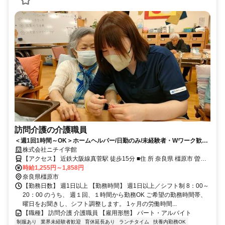
訪問介護の介護職員
＜週1回1時間～OK＞ホームヘルパー/日勤のみ/未経験者・Wワーク歓迎/
主夫・主婦パート/40代・50代活躍中！
株式会社ニチイ学館
【アクセス】 近鉄大阪線真菅駅 徒歩15分 ■住 所 奈良県 橿原市 曽我
時給1,255円～1,858円
町723-4 ■アクセス 近鉄大阪線真菅駅 徒歩15分
奈良県橿原市
【勤務日数】 週1日以上 【勤務時間】 週1日以上／シフト制 8：00～
20：00 のうち、 週１回、１時間から勤務OK ご希望の勤務時間帯、
曜日をお聞きし、シフト調整します。 1ヶ月の労働時間...
【職種】 訪問介護 介護職員 【雇用形態】 パート・アルバイト
制服あり
業界未経験者歓迎
育休延長あり
ランチタイム
扶養内勤務OK