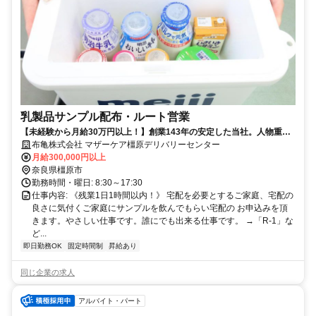
乳製品サンプル配布・ルート営業
【未経験から月給30万円以上！】創業143年の安定した当社。人物重
視・年齢学歴不問です！
布亀株式会社 マザーケア橿原デリバリーセンター
月給300,000円以上
奈良県橿原市
勤務時間・曜日: 8:30～17:30
仕事内容: 《残業1日1時間以内！》 宅配を必要とするご家庭、宅配の
良さに気付くご家庭にサンプルを飲んでもらい宅配の お申込みを頂
きます。やさしい仕事です。誰にでも出来る仕事です。 →「R-1」な
ど...
即日勤務OK
固定時間制
昇給あり
同じ企業の求人
アルバイト・パート