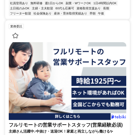
社員登用あり
無料研修
週1日からOK
副業・WワークOK
1日4時間以内OK
土日祝のみOK
主婦・主夫歓迎
60代も応募可
資格取得支援あり
長期
フリーター歓迎
社会保険あり
産休・育休取得実績あり
早朝
午後
業務委託
フルリモートの営業サポートスタッフ(営業経験必須)
主婦さん活躍中♪中抜け・送迎OK！家庭と両立しながら働ける✨