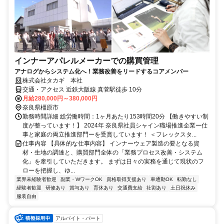
インナーアパレルメーカーでの購買管理
アナログからシステム化へ！業務改善をリードするコアメンバー
株式会社タカギ 本社
交通・アクセス 近鉄大阪線 真菅駅徒歩 10分
月給280,000円～380,000円
奈良県橿原市
勤務時間詳細 総労働時間：1ヶ月あたり153時間20分 【働きやすい制
度が整っています！】 2024年 奈良県社員シャイン職場推進企業ー仕
事と家庭の両立推進部門ーを受賞しています！ ＜フレックスタ...
仕事内容 【具体的な仕事内容】 インナーウェア製造の要となる資
材・生地の調達と、購買部門全体の「業務プロセス改善・システム
化」を牽引していただきます。 まずは日々の実務を通じて現状のフ
ローを把握し、ゆ...
業界未経験者歓迎
副業・WワークOK
資格取得支援あり
車通勤OK
転勤なし
経験者歓迎
研修あり
賞与あり
育休あり
交通費支給
社割あり
土日祝休み
服装自由
アルバイト・パート