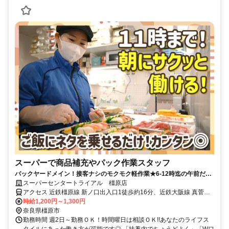
スーパーで商品補充やパック作業スタッフ
バックヤードメイン！接客ナシのモクモク軽作業★6-12時迄の午前だけ
×好きな曜日でOK★無理なく続けられて副業にもピッタリ★
スーパーセンタートライアル 橿原店
アクセス 近鉄橿原線 新ノ口出入口1徒歩約16分、近鉄大阪線 真菅徒
歩約18分、近鉄大阪線 大和八木北口徒歩約21分 近鉄「新ノ口駅」・
時給1,200円～1,300円
「真菅駅」から車で5分
奈良県橿原市
勤務時間 週2日～勤務ＯＫ！時間曜日は相談ＯＫ!!あなたのライフス