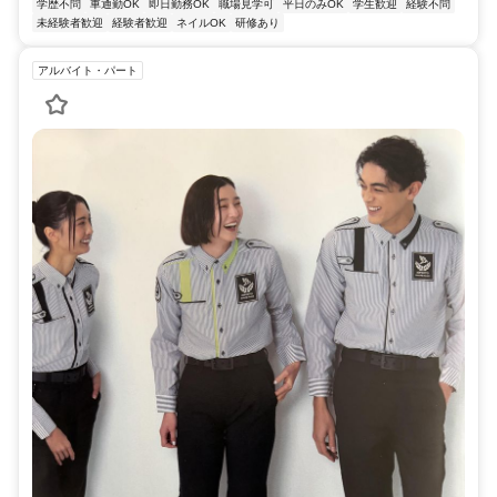
学歴不問
車通勤OK
即日勤務OK
職場見学可
平日のみOK
学生歓迎
経験不問
未経験者歓迎
経験者歓迎
ネイルOK
研修あり
アルバイト・パート