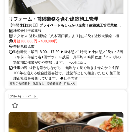
リフォーム・営繕業務を含む建築施工管理
【年間休日120日】プライベートもしっかり充実！建築施工管理業務を
お任せします。
株式会社平成建設
アクセス: 近鉄橿原線「八木西口駅」より徒歩15分 近鉄大阪線・橿原
線「大和八木駅」より徒歩20分
月給300,000円～430,000円
奈良県橿原市
勤務時間・曜日: 8:00～17:20 ▶昼休憩／1時間 ▶小休憩／15分 × 2回
（午前・午後で各1回ずつ） ※残業：月平均20時間程度 ┗2～3月の
繁忙期に残業がやや増加します。 ┗5月は落...
仕事内容: 経験を活かしながら、 無理なく長く働きませんか？ 創業
100年を迎える総合建設会社で、 建築部として担当いただく 施工管
理正社員を募集しています。 ◆仕事内容 ￣￣￣￣￣￣￣￣￣￣￣...
変形労働時間制
残業なし
交通費支給
昇給あり
アルバイト・パート