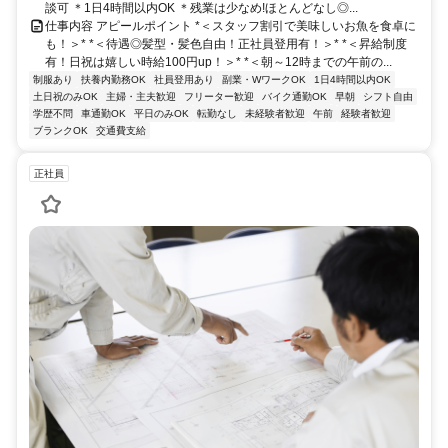
談可 ＊1日4時間以内OK ＊残業は少なめ!ほとんどなし◎...
仕事内容 アピールポイント *＜スタッフ割引で美味しいお魚を食卓に
も！＞* *＜待遇◎髪型・髪色自由！正社員登用有！＞* *＜昇給制度
有！日祝は嬉しい時給100円up！＞* *＜朝～12時までの午前の...
制服あり
扶養内勤務OK
社員登用あり
副業・WワークOK
1日4時間以内OK
土日祝のみOK
主婦・主夫歓迎
フリーター歓迎
バイク通勤OK
早朝
シフト自由
学歴不問
車通勤OK
平日のみOK
転勤なし
未経験者歓迎
午前
経験者歓迎
ブランクOK
交通費支給
正社員