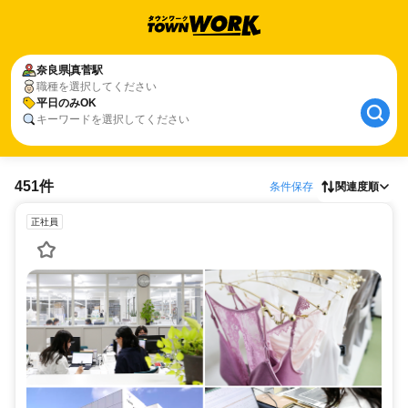
奈良県
真菅駅
職種を選択してください
平日のみOK
キーワードを選択してください
451件
条件保存
関連度順
正社員