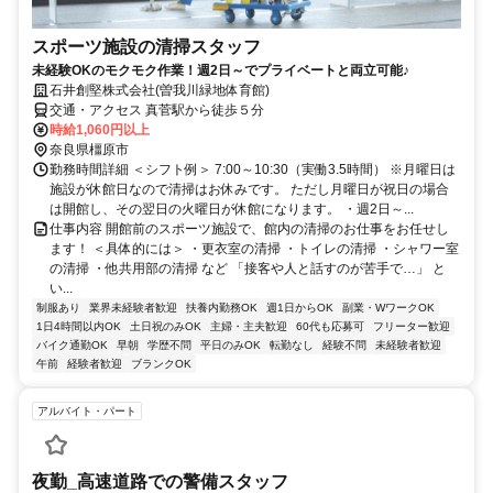
スポーツ施設の清掃スタッフ
未経験OKのモクモク作業！週2日～でプライベートと両立可能♪
石井創堅株式会社(曽我川緑地体育館)
交通・アクセス 真菅駅から徒歩５分
時給1,060円以上
奈良県橿原市
勤務時間詳細 ＜シフト例＞ 7:00～10:30（実働3.5時間） ※月曜日は
施設が休館日なので清掃はお休みです。 ただし月曜日が祝日の場合
は開館し、その翌日の火曜日が休館になります。 ・週2日～...
仕事内容 開館前のスポーツ施設で、館内の清掃のお仕事をお任せし
ます！ ＜具体的には＞ ・更衣室の清掃 ・トイレの清掃 ・シャワー室
の清掃 ・他共用部の清掃 など 「接客や人と話すのが苦手で…」 と
い...
制服あり
業界未経験者歓迎
扶養内勤務OK
週1日からOK
副業・WワークOK
1日4時間以内OK
土日祝のみOK
主婦・主夫歓迎
60代も応募可
フリーター歓迎
バイク通勤OK
早朝
学歴不問
平日のみOK
転勤なし
経験不問
未経験者歓迎
午前
経験者歓迎
ブランクOK
アルバイト・パート
夜勤_高速道路での警備スタッフ