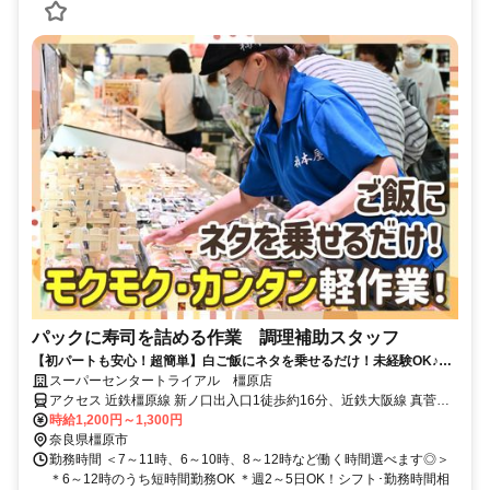
パックに寿司を詰める作業 調理補助スタッフ
【初パートも安心！超簡単】白ご飯にネタを乗せるだけ！未経験OK♪週
2日～◎午前中の短時間だけ◎日祝は時給＋100円！
スーパーセンタートライアル 橿原店
アクセス 近鉄橿原線 新ノ口出入口1徒歩約16分、近鉄大阪線 真菅徒
歩約18分、近鉄大阪線 大和八木北口徒歩約21分 近鉄「新ノ口駅」・
時給1,200円～1,300円
「真菅駅」から車で5分
奈良県橿原市
勤務時間 ＜7～11時、6～10時、8～12時など働く時間選べます◎＞
＊6～12時のうち短時間勤務OK ＊週2～5日OK！シフト･勤務時間相