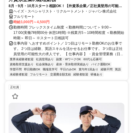
8月・9月・10月スタート相談OK！【外資系企業／正社員登用の可能性
大／700万～800万／リモート勤務OK】経理財務
ヘイズ・スペシャリスト・リクルートメント・ジャパン株式会社
フルリモート
時給3,000円～4,500円
勤務時間 フレックスタイム制度 ＜勤務時間について＞ 9:00～
17:00(実働7時間00分 休憩1時間) ※残業月5～10時間程度 ＜勤務開始
時期＞ 即日～ ※スタート日相談可
仕事内容 ＼おすすめポイント／ 1つ目はリモート勤務OKのお仕事で
す。 2つ目は経験、英語スキルを活かせるお仕事です。 3つ目は正社
員登用の可能性大の求人です。 【 仕事内容 】 ・資金管理業務（日...
業界未経験者歓迎
社員登用あり
副業・WワークOK
60代も応募可
資格取得支援あり
社会保険あり
産休・育休取得実績あり
バイク通勤OK
学歴不問
即日勤務OK
職場見学可
平日のみOK
賞与年1回あり
経験不問
英語
未経験者歓迎
フルリモート
交通費全額支給
経験者歓迎
研修あり
正社員