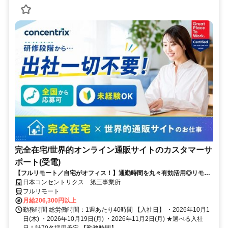
完全在宅/世界的オンライン通販サイトのカスタマーサ
ポート(受電)
【フルリモート／自宅がオフィス！】通勤時間を丸々有効活用◎リモー
ト研修・フォロー充実で在宅でも安心★セールス要素一切なし！
日本コンセントリクス 第三事業所
フルリモート
月給206,300円以上
勤務時間 総労働時間：1週あたり40時間 【入社日】 ・2026年10月1
日(木) ・2026年10月19日(月) ・2026年11月2日(月) ★選べる入社
日！計70名採用予定 【勤務時間】 ...