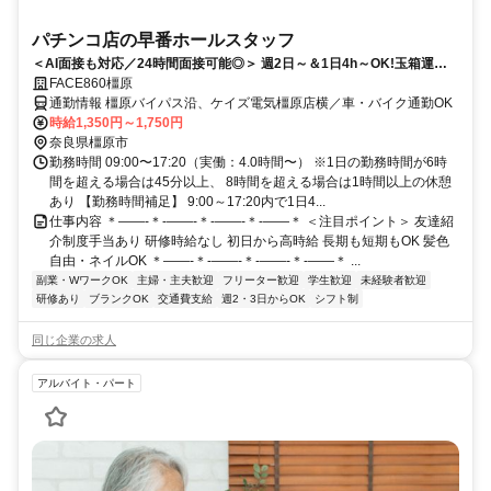
パチンコ店の早番ホールスタッフ
＜AI面接も対応／24時間面接可能◎＞ 週2日～＆1日4h～OK!玉箱運び
ナシで楽々!髪色自由・ネイルＯＫ!面接時、履歴書不要!
FACE860橿原
通勤情報 橿原バイパス沿、ケイズ電気橿原店横／車・バイク通勤OK
時給1,350円～1,750円
奈良県橿原市
勤務時間 09:00〜17:20（実働：4.0時間〜） ※1日の勤務時間が6時
間を超える場合は45分以上、 8時間を超える場合は1時間以上の休憩
あり 【勤務時間補足】 9:00～17:20内で1日4...
仕事内容 ＊――-＊-――-＊-――-＊-――＊ ＜注目ポイント＞ 友達紹
介制度手当あり 研修時給なし 初日から高時給 長期も短期もOK 髪色
自由・ネイルOK ＊――-＊-――-＊-――-＊-――＊ ...
副業・WワークOK
主婦・主夫歓迎
フリーター歓迎
学生歓迎
未経験者歓迎
研修あり
ブランクOK
交通費支給
週2・3日からOK
シフト制
同じ企業の求人
アルバイト・パート