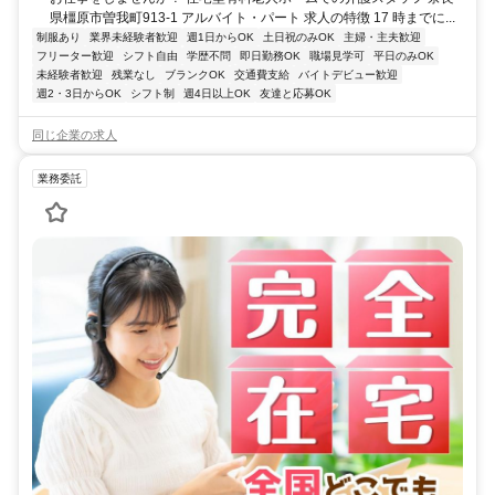
県橿原市曽我町913-1 アルバイト・パート 求人の特徴 17 時までに...
制服あり
業界未経験者歓迎
週1日からOK
土日祝のみOK
主婦・主夫歓迎
フリーター歓迎
シフト自由
学歴不問
即日勤務OK
職場見学可
平日のみOK
未経験者歓迎
残業なし
ブランクOK
交通費支給
バイトデビュー歓迎
週2・3日からOK
シフト制
週4日以上OK
友達と応募OK
同じ企業の求人
業務委託