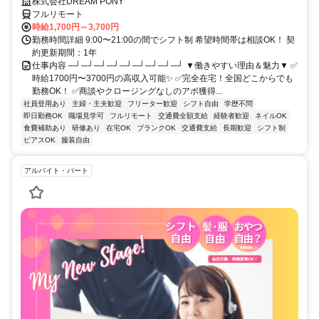
株式会社DREAM PONY
フルリモート
時給1,700円～3,700円
勤務時間詳細 9:00〜21:00の間でシフト制 希望時間帯は相談OK！ 契
約更新期間：1年
仕事内容 ─┘─┘─┘─┘─┘─┘─┘─┘─┘ ▼働きやすい理由＆魅力▼ ✅
時給1700円〜3700円の高収入可能✨ ✅完全在宅！全国どこからでも
勤務OK！ ✅商談やクロージングなしのアポ獲得...
社員登用あり
主婦・主夫歓迎
フリーター歓迎
シフト自由
学歴不問
即日勤務OK
職場見学可
フルリモート
交通費全額支給
経験者歓迎
ネイルOK
食費補助あり
研修あり
在宅OK
ブランクOK
交通費支給
長期歓迎
シフト制
ピアスOK
服装自由
アルバイト・パート