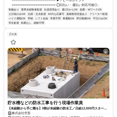
======================== ▶アピールポイント
======================== ⭕️日払い・週払い対応可能◎...
制服あり
業界未経験者歓迎
社員登用あり
週1日からOK
副業・WワークOK
土日祝のみOK
主婦・主夫歓迎
60代も応募可
資格取得支援あり
フリーター歓迎
バイク通勤OK
早朝
シフト自由
学歴不問
車通勤OK
即日勤務OK
平日のみOK
学生歓迎
転勤なし
経験不問
正社員
貯水槽などの防水工事を行う現場作業員
【未経験から手に職を】9割が未経験の防水工／日給12,000円スタート
＆賞与年間100万円実績あり！
株式会社空吾