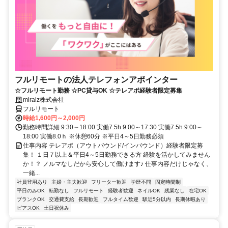
フルリモートの法人テレフォンアポインター
☆フルリモート勤務 ☆PC貸与OK ☆テレアポ経験者限定募集
miraiz株式会社
フルリモート
時給1,600円～2,000円
勤務時間詳細 9:30～18:00 実働7.5h 9:00～17:30 実働7.5h 9:00～
18:00 実働8.0ｈ ※休憩60分 ※平日4～5日勤務必須
仕事内容 テレアポ（アウトバウンド/インバウンド）経験者限定募
集！ １日７以上＆平日4～5日勤務できる方 経験を活かしてみません
か！？ ノルマなしだから安心して働けます♪ 仕事内容だけじゃなく、
一緒...
社員登用あり
主婦・主夫歓迎
フリーター歓迎
学歴不問
固定時間制
平日のみOK
転勤なし
フルリモート
経験者歓迎
ネイルOK
残業なし
在宅OK
ブランクOK
交通費支給
長期歓迎
フルタイム歓迎
駅近5分以内
長期休暇あり
ピアスOK
土日祝休み