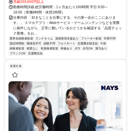
月給250,000円以上
勤務時間詳細 総労働時間：1ヶ月あたり160時間 平日 9:00～
18:00（実働8時間・休憩1時間）
仕事内容 「好きなことを仕事にする、その第一歩がここにありま
す。」 スマホアプリ・Webサービス・ゲームコンテンツなどを実際
に操作しながら、正常に動いているかどうかを確認する「品質チェッ
ク業務」をお...
業界未経験者歓迎
ランチタイム
資格取得支援あり
フリーター歓迎
学歴不問
固定時間制
職場見学可
経験不問
フルリモート
交通費全額支給
午前
経験者歓迎
残業なし
有資格者歓迎
研修あり
夕方
在宅OK
賞与あり
ブランクOK
交通費支給
派遣社員