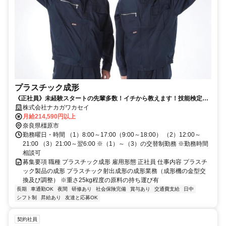
プラスチック成形
《正社員》未経験スタートの先輩多数！イチから教えます！技能検定所
有者は給与面考慮！
株式会社ナカガワカセイ
月給214,590円以上
奈良県橿原市
勤務曜日・時間 （1）8:00～17:00（9:00～18:00） （2）12:00～
21:00 （3）21:00～翌6:00 ※（1）～（3）の交替制勤務 ※勤務時間
相談可
募集要項 職種 プラスチック成形 雇用形態 正社員 仕事内容 プラスチ
ック製品の成形 プラスチック射出成形の成形業務（成形機の金型交
換及び調整） ※重さ25kg程度の原料の持ち運び有
長期
車通勤OK
夜間
研修あり
社会保険完備
賞与あり
交通費支給
日中
シフト制
昇給あり
友達と応募OK
契約社員