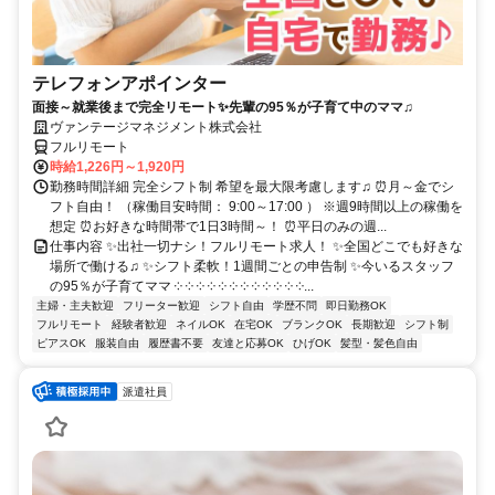
テレフォンアポインター
面接～就業後まで完全リモート✨先輩の95％が子育て中のママ♫
ヴァンテージマネジメント株式会社
フルリモート
時給1,226円～1,920円
勤務時間詳細 完全シフト制 希望を最大限考慮します♫ ⏰月～金でシ
フト自由！ （稼働目安時間： 9:00～17:00 ） ※週9時間以上の稼働を
想定 ⏰お好きな時間帯で1日3時間～！ ⏰平日のみの週...
仕事内容 ✨出社一切ナシ！フルリモート求人！ ✨全国どこでも好きな
場所で働ける♫ ✨シフト柔軟！1週間ごとの申告制 ✨今いるスタッフ
の95％が子育てママ ༶ ༶ ༶ ༶ ༶ ༶ ༶ ༶ ༶ ༶ ༶ ༶...
主婦・主夫歓迎
フリーター歓迎
シフト自由
学歴不問
即日勤務OK
フルリモート
経験者歓迎
ネイルOK
在宅OK
ブランクOK
長期歓迎
シフト制
ピアスOK
服装自由
履歴書不要
友達と応募OK
ひげOK
髪型・髪色自由
派遣社員