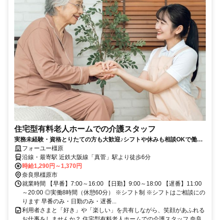
住宅型有料老人ホームでの介護スタッフ
実務未経験・資格とりたての方も大歓迎♪シフトや休みも相談OKで働き
やすさも◎
フォーユー橿原
沿線・最寄駅 近鉄大阪線「真菅」駅より徒歩6分
時給1,290円～1,370円
奈良県橿原市
就業時間 【早番】7:00～16:00 【日勤】9:00～18:00 【遅番】11:00
～20:00 ◎実働8時間（休憩60分） ※シフト制 ※シフトはご相談にの
ります 早番のみ・日勤のみ・遅番...
利用者さまと「好き」や「楽しい」を共有しながら、笑顔があふれる
お仕事をしませんか？ 住宅型有料老人ホームでの介護スタッフ 奈良