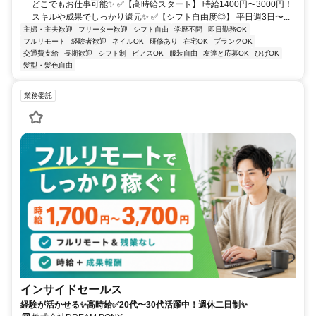
どこでもお仕事可能✨ ✅【高時給スタート】 時給1400円〜3000円！
スキルや成果でしっかり還元✨ ✅【シフト自由度◎】 平日週3日〜...
主婦・主夫歓迎
フリーター歓迎
シフト自由
学歴不問
即日勤務OK
フルリモート
経験者歓迎
ネイルOK
研修あり
在宅OK
ブランクOK
交通費支給
長期歓迎
シフト制
ピアスOK
服装自由
友達と応募OK
ひげOK
髪型・髪色自由
業務委託
インサイドセールス
経験が活かせる✨高時給✅20代〜30代活躍中！週休二日制✨