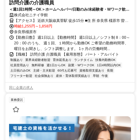
訪問介護の介護職員
＜週1回1時間～OK＞ホームヘルパー/日勤のみ/未経験者・Wワーク歓迎/
主夫・主婦パート/40代・50代活躍中！
株式会社ニチイ学館
【アクセス】 近鉄大阪線真菅駅 徒歩15分 ■住 所 奈良県 橿原市 曽我
時給1,255円～1,858円
町723-4 ■アクセス 近鉄大阪線真菅駅 徒歩15分
奈良県橿原市
【勤務日数】 週1日以上 【勤務時間】 週1日以上／シフト制 8：00～
20：00 のうち、 週１回、１時間から勤務OK ご希望の勤務時間帯、
曜日をお聞きし、シフト調整します。 1ヶ月の労働時間...
【職種】 訪問介護 介護職員 【雇用形態】 パート・アルバイト
制服あり
業界未経験者歓迎
育休延長あり
ランチタイム
扶養内勤務OK
社員登用あり
無料研修
週1日からOK
副業・WワークOK
1日4時間以内OK
土日祝のみOK
主婦・主夫歓迎
60代も応募可
資格取得支援あり
長期
フリーター歓迎
社会保険あり
産休・育休取得実績あり
早朝
午後
同じ企業の求人
業務委託