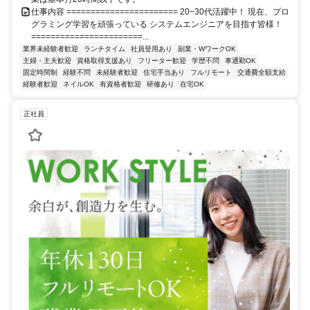
仕事内容 ======================= 20−30代活躍中！ 現在、プロ
グラミング学習を頑張っている システムエンジニアを目指す皆様！
=======================...
業界未経験者歓迎
ランチタイム
社員登用あり
副業・WワークOK
主婦・主夫歓迎
資格取得支援あり
フリーター歓迎
学歴不問
車通勤OK
固定時間制
経験不問
未経験者歓迎
住宅手当あり
フルリモート
交通費全額支給
経験者歓迎
ネイルOK
有資格者歓迎
研修あり
在宅OK
正社員