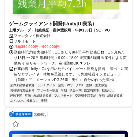
ゲームクライアント開発(Unity|UI実装)
上場グループ・前給保証・案件選択可・年休130日｜SE・PG
ファンタレイ株式会社
フルリモート
月給350,000円～900,000円
勤務時間詳細 実働時間：1日あたり8時間 平均勤務日数：1ヶ月あた
り18日 〜 20日 勤務時間：9:00～18:00 ※実働8時間 ※案件により変
動あり ※リモートワーク、在宅勤務OK ▼フレ...
仕事内容 Unity・C#を用いたモバイルゲーム開発を担当。 演出・UI実
装などプレイヤー体験を重視します。 ＼先輩社員インタビュー／
（前職：アニメーションPG 26歳・男性） 自分の作った演出に...
業界未経験者歓迎
ランチタイム
副業・WワークOK
主婦・主夫歓迎
資格取得支援あり
フリーター歓迎
早朝
学歴不問
固定時間制
転勤なし
経験不問
英語
未経験者歓迎
フルリモート
交通費全額支給
午前
経験者歓迎
ネイルOK
残業なし
夜間
業務委託