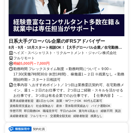
日系大手グローバル企業のIFRSアドバイザー
8月・9月・10月スタート相談OK！【大手グローバル企業／在宅勤務メ
イン／週1～2日勤務】IFRSアドバイザー
ヘイズ・スペシャリスト・リクルートメント・ジャパン株式会社
フルリモート
時給5,000円～7,000円
勤務時間 フレックスタイム制度 ＜勤務時間について＞ 9:00～
17:30(実働7時間30分 休憩1時間) 、稼働週1～２日 ※残業なし ＜勤務
開始時期＞ スタート日相談可
仕事内容 ＼おすすめポイント／ 1つ目は業務委託契約可、在宅勤務メ
イン、週１～２日のお仕事です。 2つ目はご経験・スキルを活かせる
お仕事です。 3つ目は有名企業でのお仕事です。 【 仕事内容 】 ・...
業界未経験者歓迎
週1日からOK
副業・WワークOK
60代も応募可
資格取得支援あり
社会保険あり
産休・育休取得実績あり
バイク通勤OK
学歴不問
即日勤務OK
職場見学可
平日のみOK
賞与年1回あり
経験不問
英語
未経験者歓迎
フルリモート
交通費全額支給
経験者歓迎
残業なし
契約社員