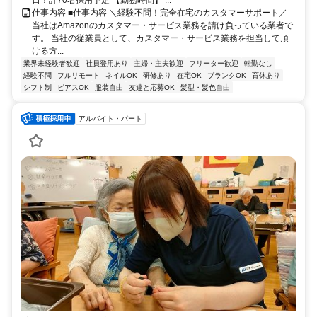
仕事内容 ■仕事内容 ＼経験不問！完全在宅のカスタマーサポート／
当社はAmazonのカスタマー・サービス業務を請け負っている業者で
す。 当社の従業員として、カスタマー・サービス業務を担当して頂
ける方...
業界未経験者歓迎
社員登用あり
主婦・主夫歓迎
フリーター歓迎
転勤なし
経験不問
フルリモート
ネイルOK
研修あり
在宅OK
ブランクOK
育休あり
シフト制
ピアスOK
服装自由
友達と応募OK
髪型・髪色自由
アルバイト・パート