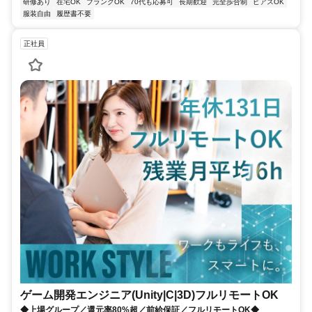
研修あり
在宅OK
ブランクOK
70代も応募可
長期歓迎
完全歩合制
ピアスOK
服装自由
履歴書不要
正社員
ゲーム開発エンジニア(Unity|C|3D)フルリモートOK
◆上場グループ／還元率80%超／前給保証／フルリモートOK◆