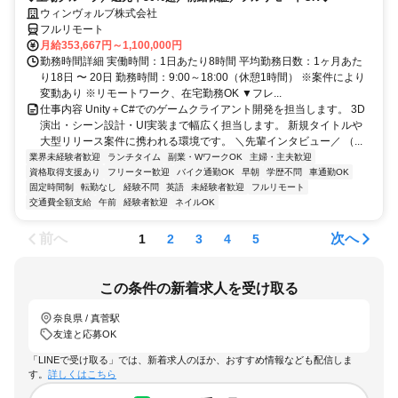
ウィンヴォルブ株式会社
フルリモート
月給353,667円～1,100,000円
勤務時間詳細 実働時間：1日あたり8時間 平均勤務日数：1ヶ月あた
り18日 〜 20日 勤務時間：9:00～18:00（休憩1時間） ※案件により
変動あり ※リモートワーク、在宅勤務OK ▼フレ...
仕事内容 Unity＋C#でのゲームクライアント開発を担当します。 3D
演出・シーン設計・UI実装まで幅広く担当します。 新規タイトルや
大型リリース案件に携われる環境です。 ＼先輩インタビュー／ （...
業界未経験者歓迎
ランチタイム
副業・WワークOK
主婦・主夫歓迎
資格取得支援あり
フリーター歓迎
バイク通勤OK
早朝
学歴不問
車通勤OK
固定時間制
転勤なし
経験不問
英語
未経験者歓迎
フルリモート
交通費全額支給
午前
経験者歓迎
ネイルOK
前へ
次へ
1
2
3
4
5
この条件の新着求人を受け取る
奈良県 / 真菅駅
友達と応募OK
「LINEで受け取る」では、新着求人のほか、おすすめ情報なども配信しま
す。
詳しくはこちら