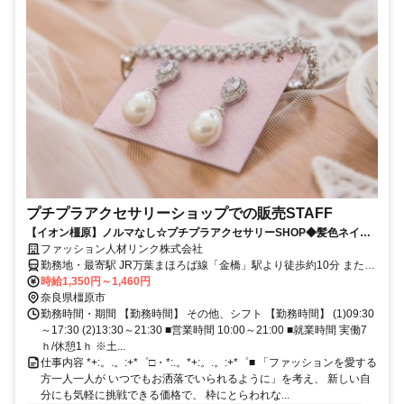
プチプラアクセサリーショップでの販売STAFF
【イオン橿原】ノルマなし☆プチプラアクセサリーSHOP◆髪色ネイル
自由◎日週払い有♪カンタンお電話登録OK
ファッション人材リンク株式会社
勤務地・最寄駅 JR万葉まほろば線「金橋」駅より徒歩約10分 または
近鉄「大和八木」駅より直通バスあり 京奈和自動車道「橿原北IC」
時給1,350円～1,460円
奈良県橿原市
から車で約15分 ※交通費支給 ※マイカー通勤OK
勤務時間・期間 【勤務時間】 その他、シフト 【勤務時間】 (1)09:30
～17:30 (2)13:30～21:30 ■営業時間 10:00～21:00 ■就業時間 実働7
ｈ/休憩1ｈ ※土...
仕事内容 *+:。.。:+*゜□・*:.。*+:。.。:+*゜■ 「ファッションを愛する
方一人一人が いつでもお洒落でいられるように」を考え、 新しい自
分にも気軽に挑戦できる価格で、 枠にとらわれな...