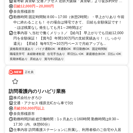
最寄駅 真菅駅 交通アクセス 近鉄大阪線「真菅駅」より徒歩約9分 ＼
POINT／ 基本は本社に集合した後現場へ向かいます！ 場合によって
日給12,000円～20,000円
は直行直帰も可能！
奈良県橿原市
勤務時間 固定時間制 8:00～17:00（休憩2時間） ・早上がりあり 午前
中に終わることも！ その場合は帰宅できて、 日給も全額保証です！
・ほぼ残業なし 発生しても月1～2時間ほど
仕事内容 ＼当社で働くメリット／ 【給与】 早上がりでも日給12,000
円を全額保証！ 【賞与】 年間100万円の支給実績あり！（しっかり
還元） 【昇給】 毎年5万〜10万円ペースで月給アップも...
資格取得支援あり
バイク通勤OK
車通勤OK
即日勤務OK
固定時間制
職場見学可
未経験者歓迎
住宅手当あり
即日払いOK
家庭都合休OK
日払いOK
長期休暇あり
昇給あり
賞与年2回あり
正社員
訪問看護内のリハビリ業務
株式会社かぎろひ
交通・アクセス 橿原北ICから車で3分
月給350,000円以上
奈良県橿原市
勤務時間詳細 総労働時間：1ヶ月あたり160時間 勤務時間は8:30～
17:30（内、休憩60分）
仕事内容 訪問看護ステーションに所属し、利用者様のご自宅や入居