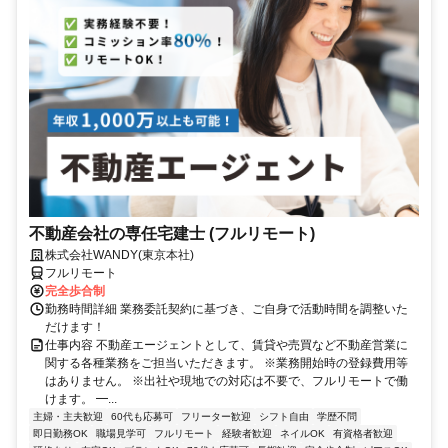
不動産会社の専任宅建士 (フルリモート)
株式会社WANDY(東京本社)
フルリモート
完全歩合制
勤務時間詳細 業務委託契約に基づき、ご自身で活動時間を調整いた
だけます！
仕事内容 不動産エージェントとして、賃貸や売買など不動産営業に
関する各種業務をご担当いただきます。 ※業務開始時の登録費用等
はありません。 ※出社や現地での対応は不要で、フルリモートで働
けます。 ━...
主婦・主夫歓迎
60代も応募可
フリーター歓迎
シフト自由
学歴不問
即日勤務OK
職場見学可
フルリモート
経験者歓迎
ネイルOK
有資格者歓迎