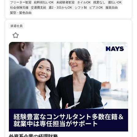
フリーター歓迎
給料前払いOK
未経験者歓迎
ネイルOK
残業なし
週払いOK
社会保険完備
交通費支給
週2・3日からOK
シフト制
ピアスOK
服装自由
髪型・髪色自由
派遣社員
外資系企業の経理財務