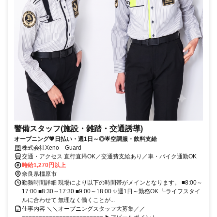
警備スタッフ(施設・雑踏・交通誘導)
オープニング💖日払い・週1日～◎🌟空調服・飲料支給
株式会社Xeno Guard
交通・アクセス 直行直帰OK／交通費支給あり／車・バイク通勤OK
時給1,270円以上
奈良県橿原市
勤務時間詳細 現場により以下の時間帯がメインとなります。 ■8:00～
17:00 ■8:30～17:30 ■9:00～18:00 ✨週1日～勤務OK ┗ライフスタイ
ルに合わせて 無理なく働くことが...
仕事内容 ＼＼オープニングスタッフ大募集／／