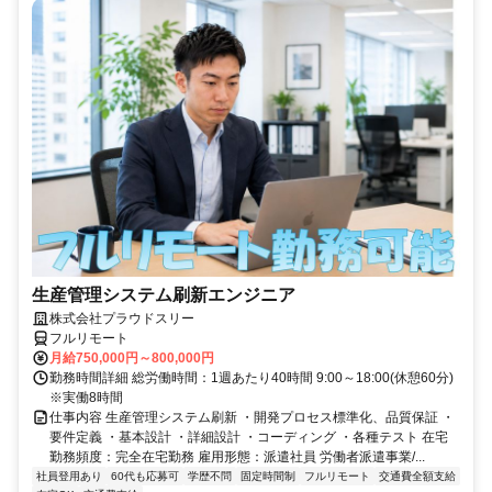
生産管理システム刷新エンジニア
株式会社プラウドスリー
フルリモート
月給750,000円～800,000円
勤務時間詳細 総労働時間：1週あたり40時間 9:00～18:00(休憩60分)
※実働8時間
仕事内容 生産管理システム刷新 ・開発プロセス標準化、品質保証 ・
要件定義 ・基本設計 ・詳細設計 ・コーディング ・各種テスト 在宅
勤務頻度：完全在宅勤務 雇用形態：派遣社員 労働者派遣事業/...
社員登用あり
60代も応募可
学歴不問
固定時間制
フルリモート
交通費全額支給