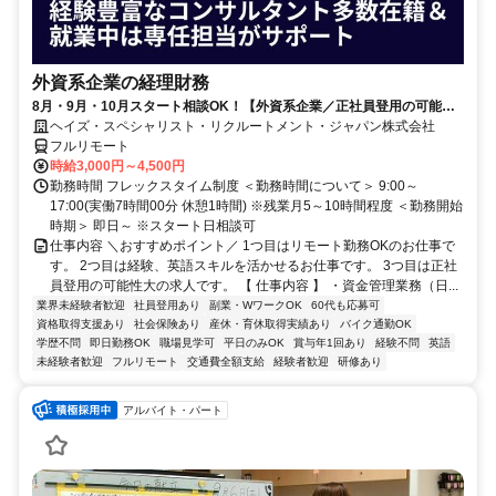
外資系企業の経理財務
8月・9月・10月スタート相談OK！【外資系企業／正社員登用の可能性
大／700万～800万／リモート勤務OK】経理財務
ヘイズ・スペシャリスト・リクルートメント・ジャパン株式会社
フルリモート
時給3,000円～4,500円
勤務時間 フレックスタイム制度 ＜勤務時間について＞ 9:00～
17:00(実働7時間00分 休憩1時間) ※残業月5～10時間程度 ＜勤務開始
時期＞ 即日～ ※スタート日相談可
仕事内容 ＼おすすめポイント／ 1つ目はリモート勤務OKのお仕事で
す。 2つ目は経験、英語スキルを活かせるお仕事です。 3つ目は正社
員登用の可能性大の求人です。 【 仕事内容 】 ・資金管理業務（日...
業界未経験者歓迎
社員登用あり
副業・WワークOK
60代も応募可
資格取得支援あり
社会保険あり
産休・育休取得実績あり
バイク通勤OK
学歴不問
即日勤務OK
職場見学可
平日のみOK
賞与年1回あり
経験不問
英語
未経験者歓迎
フルリモート
交通費全額支給
経験者歓迎
研修あり
アルバイト・パート