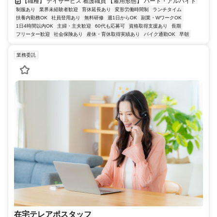
【職種】 デイサービス 看護職員 【雇用形態】 パート・アルバイト
制服あり
業界未経験者歓迎
育休延長あり
変形労働時間制
ランチタイム
扶養内勤務OK
社員登用あり
無料研修
週1日からOK
副業・WワークOK
1日4時間以内OK
主婦・主夫歓迎
60代も応募可
資格取得支援あり
長期
フリーター歓迎
社会保険あり
産休・育休取得実績あり
バイク通勤OK
早朝
業務委託
在宅テレアポスタッフ