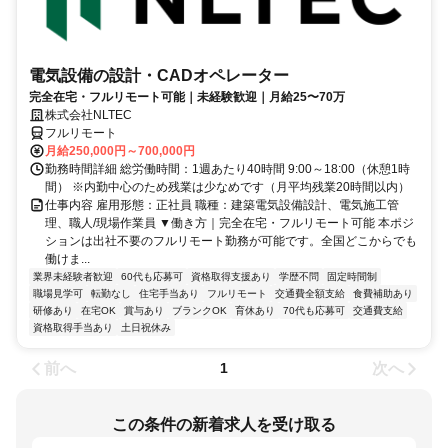
電気設備の設計・CADオペレーター
完全在宅・フルリモート可能｜未経験歓迎｜月給25〜70万
株式会社NLTEC
フルリモート
月給250,000円～700,000円
勤務時間詳細 総労働時間：1週あたり40時間 9:00～18:00（休憩1時
間） ※内勤中心のため残業は少なめです（月平均残業20時間以内）
仕事内容 雇用形態：正社員 職種：建築電気設備設計、電気施工管
理、職人/現場作業員 ▼働き方｜完全在宅・フルリモート可能 本ポジ
ションは出社不要のフルリモート勤務が可能です。全国どこからでも
働けま...
業界未経験者歓迎
60代も応募可
資格取得支援あり
学歴不問
固定時間制
職場見学可
転勤なし
住宅手当あり
フルリモート
交通費全額支給
食費補助あり
研修あり
在宅OK
賞与あり
ブランクOK
育休あり
70代も応募可
交通費支給
資格取得手当あり
土日祝休み
前へ
次へ
1
この条件の新着求人を受け取る