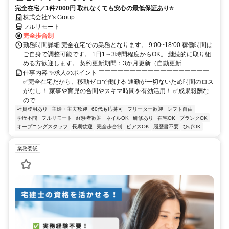
完全在宅／1件7000円 取れなくても安心の最低保証あり⭐
株式会社Y's Group
フルリモート
完全歩合制
勤務時間詳細 完全在宅での業務となります。 9:00~18:00 稼働時間は
ご自身で調整可能です。 1日1～3時間程度からOK。 継続的に取り組
める方歓迎します。 契約更新期間：3か月更新（自動更新...
仕事内容 ✨求人のポイント ￣￣￣￣￣￣￣￣￣￣￣￣￣￣￣￣￣￣
✅完全在宅だから、移動ゼロで働ける 通勤が一切ないため時間のロス
がなし！ 家事や育児の合間やスキマ時間を有効活用！ ✅成果報酬な
ので...
社員登用あり
主婦・主夫歓迎
60代も応募可
フリーター歓迎
シフト自由
学歴不問
フルリモート
経験者歓迎
ネイルOK
研修あり
在宅OK
ブランクOK
オープニングスタッフ
長期歓迎
完全歩合制
ピアスOK
履歴書不要
ひげOK
業務委託