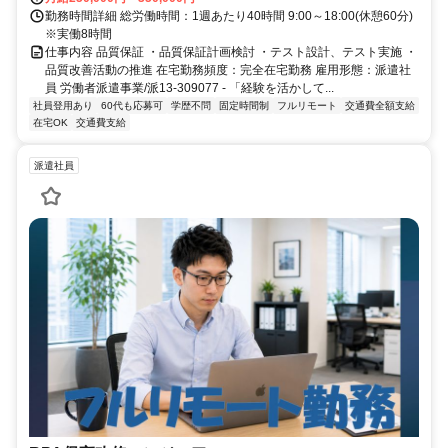
勤務時間詳細 総労働時間：1週あたり40時間 9:00～18:00(休憩60分)
※実働8時間
仕事内容 品質保証 ・品質保証計画検討 ・テスト設計、テスト実施 ・
品質改善活動の推進 在宅勤務頻度：完全在宅勤務 雇用形態：派遣社
員 労働者派遣事業/派13-309077 - 「経験を活かして...
社員登用あり
60代も応募可
学歴不問
固定時間制
フルリモート
交通費全額支給
在宅OK
交通費支給
派遣社員