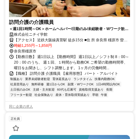
訪問介護の介護職員
＜週1回1時間～OK＞ホームヘルパー/日勤のみ/未経験者・Wワーク歓迎/
主夫・主婦パート/40代・50代活躍中！
株式会社ニチイ学館
【アクセス】 近鉄大阪線真菅駅 徒歩15分 ■住 所 奈良県 橿原市 曽我
時給1,255円～1,858円
町723-4 ■アクセス 近鉄大阪線真菅駅 徒歩15分
奈良県橿原市
【勤務日数】 週1日以上 【勤務時間】 週1日以上／シフト制 8：00～
20：00 のうち、 週１回、１時間から勤務OK ご希望の勤務時間帯、
曜日をお聞きし、シフト調整します。 1ヶ月の労働時間...
【職種】 訪問介護 介護職員 【雇用形態】 パート・アルバイト
制服あり
業界未経験者歓迎
育休延長あり
ランチタイム
扶養内勤務OK
社員登用あり
無料研修
週1日からOK
副業・WワークOK
1日4時間以内OK
土日祝のみOK
主婦・主夫歓迎
60代も応募可
資格取得支援あり
長期
フリーター歓迎
社会保険あり
産休・育休取得実績あり
早朝
午後
同じ企業の求人
正社員