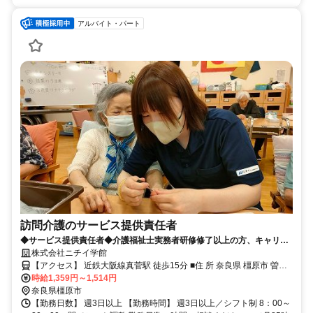
アルバイト・パート
訪問介護のサービス提供責任者
◆サービス提供責任者◆介護福祉士実務者研修修了以上の方、キャリア
アップを目指す方歓迎！未経験の方でも、先輩スタッフが丁寧にお教え
株式会社ニチイ学館
します♪
【アクセス】 近鉄大阪線真菅駅 徒歩15分 ■住 所 奈良県 橿原市 曽我
時給1,359円～1,514円
町723-4 ■アクセス 近鉄大阪線真菅駅 徒歩15分
奈良県橿原市
【勤務日数】 週3日以上 【勤務時間】 週3日以上／シフト制 8：00～