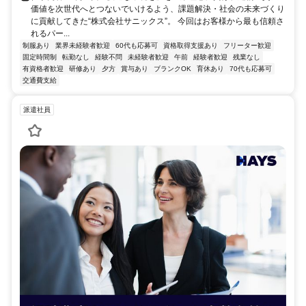
価値を次世代へとつないでいけるよう、課題解決・社会の未来づくり
に貢献してきた“株式会社サニックス”。 今回はお客様から最も信頼さ
れるパー...
制服あり
業界未経験者歓迎
60代も応募可
資格取得支援あり
フリーター歓迎
固定時間制
転勤なし
経験不問
未経験者歓迎
午前
経験者歓迎
残業なし
有資格者歓迎
研修あり
夕方
賞与あり
ブランクOK
育休あり
70代も応募可
交通費支給
派遣社員