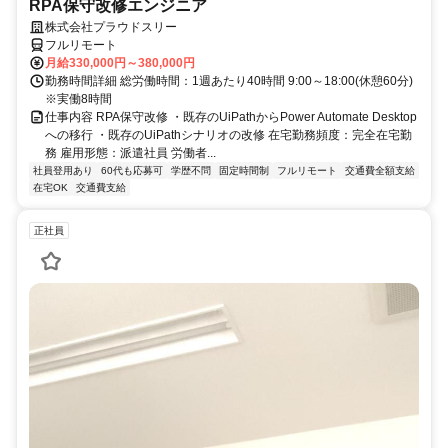
RPA保守改修エンジニア
株式会社プラウドスリー
フルリモート
月給330,000円～380,000円
勤務時間詳細 総労働時間：1週あたり40時間 9:00～18:00(休憩60分)
※実働8時間
仕事内容 RPA保守改修 ・既存のUiPathからPower Automate Desktop
への移行 ・既存のUiPathシナリオの改修 在宅勤務頻度：完全在宅勤
務 雇用形態：派遣社員 労働者...
社員登用あり
60代も応募可
学歴不問
固定時間制
フルリモート
交通費全額支給
在宅OK
交通費支給
正社員