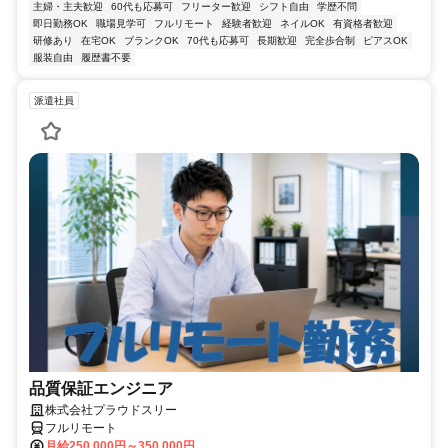
主婦・主夫歓迎
60代も応募可
フリーター歓迎
シフト自由
学歴不問
即日勤務OK
職場見学可
フルリモート
経験者歓迎
ネイルOK
有資格者歓迎
研修あり
在宅OK
ブランクOK
70代も応募可
長期歓迎
完全歩合制
ピアスOK
服装自由
履歴書不要
派遣社員
品質保証エンジニア
株式会社プラウドスリー
フルリモート
月給250,000円～350,000円