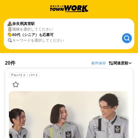
奈良県
真菅駅
職種を選択してください
60代（シニア）も応募可
キーワードを選択してください
20件
条件保存
関連度順
アルバイト・パート