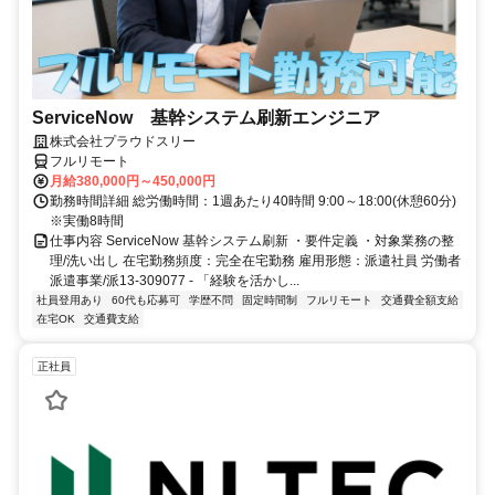
ServiceNow 基幹システム刷新エンジニア
株式会社プラウドスリー
フルリモート
月給380,000円～450,000円
勤務時間詳細 総労働時間：1週あたり40時間 9:00～18:00(休憩60分)
※実働8時間
仕事内容 ServiceNow 基幹システム刷新 ・要件定義 ・対象業務の整
理/洗い出し 在宅勤務頻度：完全在宅勤務 雇用形態：派遣社員 労働者
派遣事業/派13-309077 - 「経験を活かし...
社員登用あり
60代も応募可
学歴不問
固定時間制
フルリモート
交通費全額支給
在宅OK
交通費支給
正社員