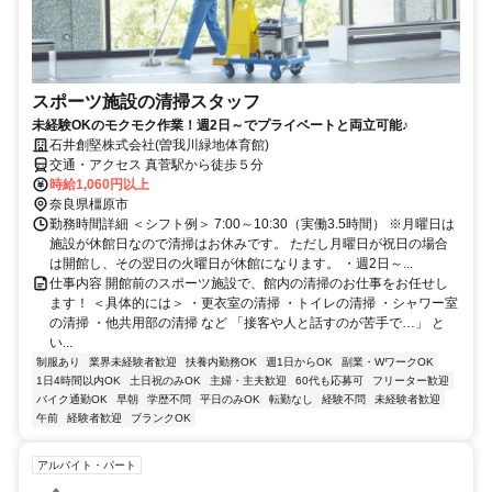
スポーツ施設の清掃スタッフ
未経験OKのモクモク作業！週2日～でプライベートと両立可能♪
石井創堅株式会社(曽我川緑地体育館)
交通・アクセス 真菅駅から徒歩５分
時給1,060円以上
奈良県橿原市
勤務時間詳細 ＜シフト例＞ 7:00～10:30（実働3.5時間） ※月曜日は
施設が休館日なので清掃はお休みです。 ただし月曜日が祝日の場合
は開館し、その翌日の火曜日が休館になります。 ・週2日～...
仕事内容 開館前のスポーツ施設で、館内の清掃のお仕事をお任せし
ます！ ＜具体的には＞ ・更衣室の清掃 ・トイレの清掃 ・シャワー室
の清掃 ・他共用部の清掃 など 「接客や人と話すのが苦手で…」 と
い...
制服あり
業界未経験者歓迎
扶養内勤務OK
週1日からOK
副業・WワークOK
1日4時間以内OK
土日祝のみOK
主婦・主夫歓迎
60代も応募可
フリーター歓迎
バイク通勤OK
早朝
学歴不問
平日のみOK
転勤なし
経験不問
未経験者歓迎
午前
経験者歓迎
ブランクOK
アルバイト・パート