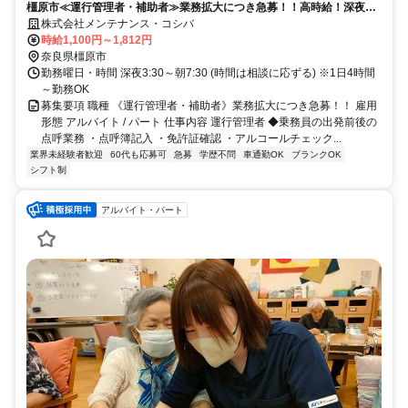
橿原市≪運行管理者・補助者≫業務拡大につき急募！！高時給！深夜
1800円以上
株式会社メンテナンス・コシバ
時給1,100円～1,812円
奈良県橿原市
勤務曜日・時間 深夜3:30～朝7:30 (時間は相談に応ずる) ※1日4時間
～勤務OK
募集要項 職種 《運行管理者・補助者》業務拡大につき急募！！ 雇用
形態 アルバイト / パート 仕事内容 運行管理者 ◆乗務員の出発前後の
点呼業務 ・点呼簿記入 ・免許証確認 ・アルコールチェック...
業界未経験者歓迎
60代も応募可
急募
学歴不問
車通勤OK
ブランクOK
シフト制
アルバイト・パート