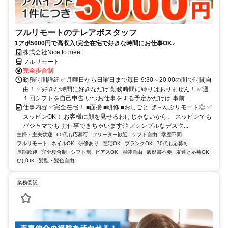
フルリモートのテレアポスタッフ
1アポ5000円で高収入!完全在宅で好きな時間にお仕事OK♪
株式会社Nice to meet
フルリモート
完全歩合制
勤務時間詳細 ✅月曜日から日曜日まで毎日 9:30～20:00の間で時間自
由！ ✅好きな時間に好きなだけ 勤務時間に縛りはありません！ ✅週
１回シフトを自己申告 いつお仕事をする予定かだけは 事前...
仕事内容 ✅完全在宅！ ■面接 ■研修 ■おしごと ぜ～んぶリモート◎ ✅
スッピンOK！ お客様に顔を見せるわけじゃないから、 スッピンでも
パジャマでも お仕事できちゃいます◎ ✅シンプルなデスク...
主婦・主夫歓迎
60代も応募可
フリーター歓迎
シフト自由
学歴不問
フルリモート
ネイルOK
研修あり
在宅OK
ブランクOK
70代も応募可
長期歓迎
完全歩合制
シフト制
ピアスOK
服装自由
履歴書不要
友達と応募OK
ひげOK
髪型・髪色自由
業務委託