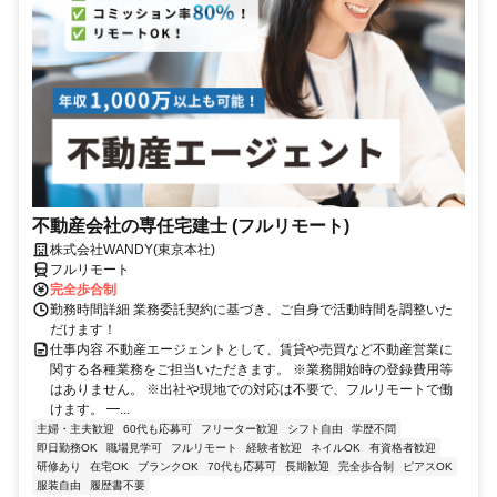
不動産会社の専任宅建士 (フルリモート)
株式会社WANDY(東京本社)
フルリモート
完全歩合制
勤務時間詳細 業務委託契約に基づき、ご自身で活動時間を調整いた
だけます！
仕事内容 不動産エージェントとして、賃貸や売買など不動産営業に
関する各種業務をご担当いただきます。 ※業務開始時の登録費用等
はありません。 ※出社や現地での対応は不要で、フルリモートで働
けます。 ━...
主婦・主夫歓迎
60代も応募可
フリーター歓迎
シフト自由
学歴不問
即日勤務OK
職場見学可
フルリモート
経験者歓迎
ネイルOK
有資格者歓迎
研修あり
在宅OK
ブランクOK
70代も応募可
長期歓迎
完全歩合制
ピアスOK
服装自由
履歴書不要