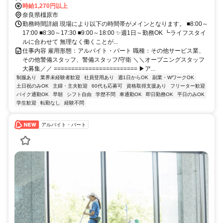
時給1,270円以上
奈良県橿原市
勤務時間詳細 現場により以下の時間帯がメインとなります。 ■8:00～
17:00 ■8:30～17:30 ■9:00～18:00 ✨週1日～勤務OK ┗ライフスタイ
ルに合わせて 無理なく働くことが...
仕事内容 雇用形態：アルバイト・パート 職種：その他サービス業、
その他警備スタッフ、警備スタッフ/守衛 ＼＼オープニングスタッフ
大募集／／ ======================== ▶ア...
制服あり
業界未経験者歓迎
社員登用あり
週1日からOK
副業・WワークOK
土日祝のみOK
主婦・主夫歓迎
60代も応募可
資格取得支援あり
フリーター歓迎
バイク通勤OK
早朝
シフト自由
学歴不問
車通勤OK
即日勤務OK
平日のみOK
学生歓迎
転勤なし
経験不問
アルバイト・パート