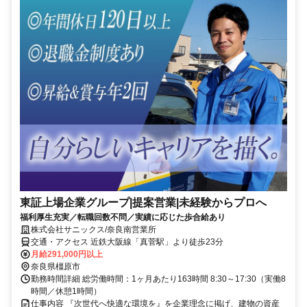
東証上場企業グループ|提案営業|未経験からプロへ
福利厚生充実／転職回数不問／実績に応じた歩合給あり
株式会社サニックス/奈良南営業所
交通・アクセス 近鉄大阪線「真菅駅」より徒歩23分
月給291,000円以上
奈良県橿原市
勤務時間詳細 総労働時間：1ヶ月あたり163時間 8:30～17:30（実働8
時間／休憩1時間）
仕事内容 『次世代へ快適な環境を』を企業理念に掲げ、建物の資産