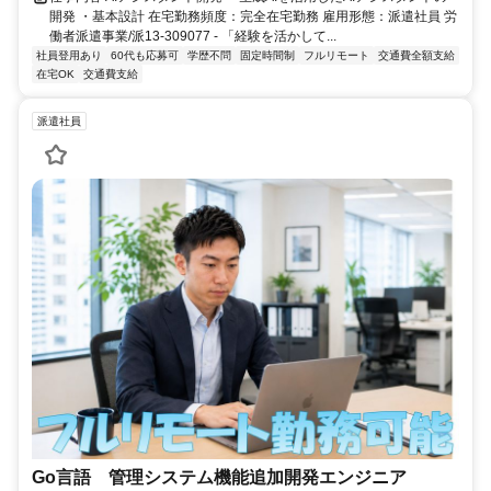
開発 ・基本設計 在宅勤務頻度：完全在宅勤務 雇用形態：派遣社員 労
働者派遣事業/派13-309077 - 「経験を活かして...
社員登用あり
60代も応募可
学歴不問
固定時間制
フルリモート
交通費全額支給
在宅OK
交通費支給
派遣社員
Go言語 管理システム機能追加開発エンジニア