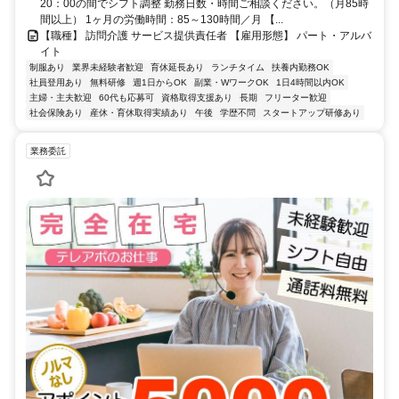
20：00の間でシフト調整 勤務日数・時間ご相談ください。（月85時
間以上） 1ヶ月の労働時間：85～130時間／月 【...
【職種】 訪問介護 サービス提供責任者 【雇用形態】 パート・アルバ
イト
制服あり
業界未経験者歓迎
育休延長あり
ランチタイム
扶養内勤務OK
社員登用あり
無料研修
週1日からOK
副業・WワークOK
1日4時間以内OK
主婦・主夫歓迎
60代も応募可
資格取得支援あり
長期
フリーター歓迎
社会保険あり
産休・育休取得実績あり
午後
学歴不問
スタートアップ研修あり
業務委託