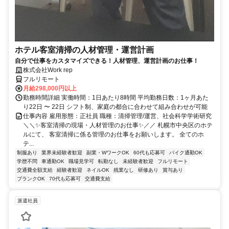
ホテル客室清掃の人材管理・運営計画
自分で仕事をカスタマイズできる！人材管理、運営計画のお仕事！
株式会社Work rep
フルリモート
月給298,000円以上
勤務時間詳細 実働時間：1日あたり8時間 平均勤務日数：1ヶ月あた
り22日 〜 22日 シフト制、家庭の都合に合わせて組み合わせが可能
仕事内容 雇用形態：正社員 職種：清掃管理/運営、社会科学学術研究
＼＼✨客室清掃の現場・人材管理のお仕事✨／／ 札幌市中央区のホテ
ルにて、 客室清掃に係る管理のお仕事をお願いします。 全てのホ
テ...
制服あり
業界未経験者歓迎
副業・WワークOK
60代も応募可
バイク通勤OK
学歴不問
車通勤OK
職場見学可
転勤なし
未経験者歓迎
フルリモート
交通費全額支給
経験者歓迎
ネイルOK
残業なし
研修あり
賞与あり
ブランクOK
70代も応募可
交通費支給
派遣社員