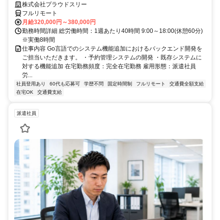
株式会社プラウドスリー
フルリモート
月給320,000円～380,000円
勤務時間詳細 総労働時間：1週あたり40時間 9:00～18:00(休憩60分)
※実働8時間
仕事内容 Go言語でのシステム機能追加におけるバックエンド開発を
ご担当いただきます。 ・予約管理システムの開発 ・既存システムに
対する機能追加 在宅勤務頻度：完全在宅勤務 雇用形態：派遣社員
労...
社員登用あり
60代も応募可
学歴不問
固定時間制
フルリモート
交通費全額支給
在宅OK
交通費支給
派遣社員