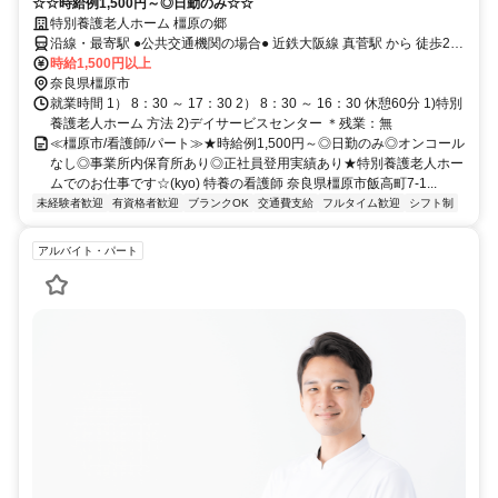
☆☆時給例1,500円～◎日勤のみ☆☆
特別養護老人ホーム 橿原の郷
沿線・最寄駅 ●公共交通機関の場合● 近鉄大阪線 真菅駅 から 徒歩20
分
時給1,500円以上
奈良県橿原市
就業時間 1） 8：30 ～ 17：30 2） 8：30 ～ 16：30 休憩60分 1)特別
養護老人ホーム 方法 2)デイサービスセンター ＊残業：無
≪橿原市/看護師/パート≫★時給例1,500円～◎日勤のみ◎オンコール
なし◎事業所内保育所あり◎正社員登用実績あり★特別養護老人ホー
ムでのお仕事です☆(kyo) 特養の看護師 奈良県橿原市飯高町7-1...
未経験者歓迎
有資格者歓迎
ブランクOK
交通費支給
フルタイム歓迎
シフト制
アルバイト・パート