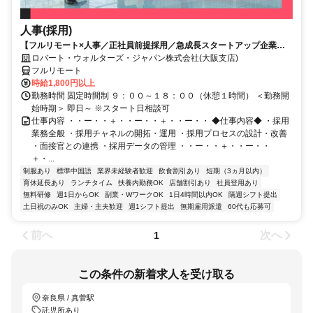
人事(採用)
【フルリモート×人事／正社員前提採用／急成長スタートアップ企業／
英語】Robert Walters
ロバート・ウォルターズ・ジャパン株式会社(大阪支店)
フルリモート
時給1,800円以上
勤務時間 固定時間制 ９：００～１８：００（休憩１時間） ＜勤務開
始時期＞ 即日～ ※スタート日相談可
仕事内容 ・・ー・・＋・・ー・・＋・・ー・・ ◆仕事内容◆ ・採用
業務全般 ・採用チャネルの開拓・運用 ・採用プロセスの設計・改善
・面接官との連携 ・採用データの管理 ・・ー・・＋・・ー・・
＋・...
制服あり
標準中国語
業界未経験者歓迎
飲食割引あり
短期（3ヵ月以内）
育休延長あり
ランチタイム
扶養内勤務OK
店舗割引あり
社員登用あり
無料研修
週1日からOK
副業・WワークOK
1日4時間以内OK
隔週シフト提出
土日祝のみOK
主婦・主夫歓迎
週1シフト提出
無期雇用派遣
60代も応募可
前へ
次へ
1
この条件の新着求人を受け取る
奈良県 / 真菅駅
託児所あり