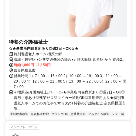
特養の介護福祉士
☆★事業所内保育所あり◎週2日～OK☆★
特別養護老人ホーム 橿原の郷
沿線・最寄駅 ●公共交通機関の場合●近鉄大阪線 真菅駅 から 徒歩20
分
時給1,060円～1,150円
奈良県橿原市
就業時間 1）7：00 ～ 16：00 2）10：00 ～ 19：00 3）11：00 ～
20：00 4）12：00 ～ 21：00 5）13：00 ～ 22：00 6）22：00 ～ 翌
7：00 ...
≪橿原市/介護福祉士/パート≫★事業所内保育所あり◎週2日～OK◎
賞与寸志あり◎残業ゼロ◎マイカー通勤OK◎常勤登用あり★特別養
護老人ホームでのお仕事です☆(kyo) 特養の介護福祉士 奈良県橿原市
飯...
未経験者歓迎
有資格者歓迎
ブランクOK
交通費支給
フルタイム歓迎
シフト制
アルバイト・パート