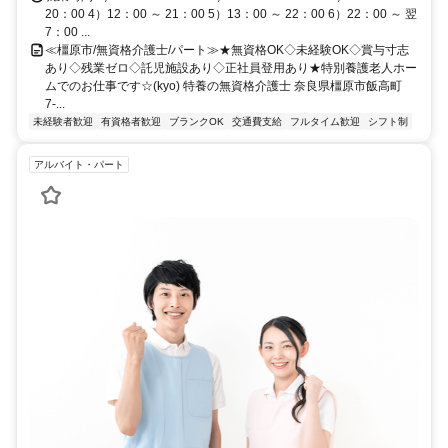
20：00 4）12：00 ～ 21：00 5）13：00 ～ 22：00 6）22：00 ～ 翌
7：00 ...
≪橿原市/無資格介護士/パート≫★無資格OK◇未経験OK◇賞与寸志
あり◇残業ゼロ◇託児施設あり◇正社員登用あり★特別養護老人ホー
ムでのお仕事です☆(kyo) 特養の無資格介護士 奈良県橿原市飯高町
7-...
未経験者歓迎
有資格者歓迎
ブランクOK
交通費支給
フルタイム歓迎
シフト制
アルバイト・パート