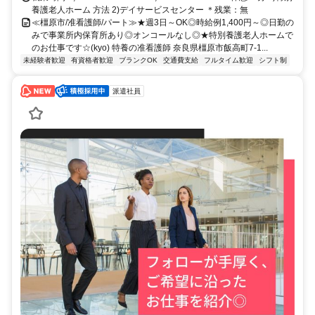
養護老人ホーム 方法 2)デイサービスセンター ＊残業：無
≪橿原市/准看護師/パート≫★週3日～OK◎時給例1,400円～◎日勤の
みで事業所内保育所あり◎オンコールなし◎★特別養護老人ホームで
のお仕事です☆(kyo) 特養の准看護師 奈良県橿原市飯高町7-1...
未経験者歓迎
有資格者歓迎
ブランクOK
交通費支給
フルタイム歓迎
シフト制
派遣社員