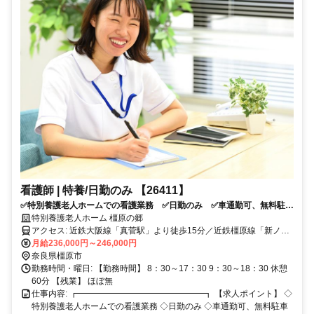
看護師 | 特養/日勤のみ 【26411】
✅特別養護老人ホームでの看護業務 ✅日勤のみ ✅車通勤可、無料駐車
場あり ✅年間休日107日（4週8休） ✅託児所あり
特別養護老人ホーム 橿原の郷
アクセス: 近鉄大阪線「真菅駅」より徒歩15分／近鉄橿原線「新ノ口
駅」より徒歩15分
月給236,000円～246,000円
奈良県橿原市
勤務時間・曜日: 【勤務時間】 8：30～17：30 9：30～18：30 休憩
60分 【残業】 ほぼ無
仕事内容: ┏━━━━━━━━━━━━━━━┓ 【求人ポイント】 ◇
特別養護老人ホームでの看護業務 ◇日勤のみ ◇車通勤可、無料駐車