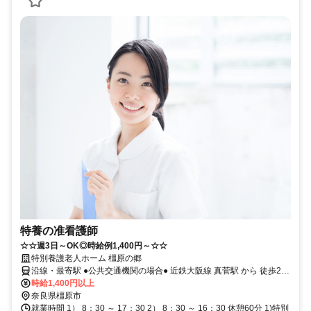
特養の准看護師
☆☆週3日～OK◎時給例1,400円～☆☆
特別養護老人ホーム 橿原の郷
沿線・最寄駅 ●公共交通機関の場合● 近鉄大阪線 真菅駅 から 徒歩20
分
時給1,400円以上
奈良県橿原市
就業時間 1） 8：30 ～ 17：30 2） 8：30 ～ 16：30 休憩60分 1)特別