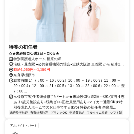
特養の初任者
☆★未経験OK♪週2日～OK☆★
特別養護老人ホーム 橿原の郷
沿線・最寄駅 ●公共交通機関の場合●近鉄大阪線 真菅駅 から 徒歩20
分
時給1,060円～1,150円
奈良県橿原市
就業時間 1）7：00 ～ 16：00 2）10：00 ～ 19：00 3）11：00 ～
20：00 4）12：00 ～ 21：00 5）13：00 ～ 22：00 6）22：00 ～ 翌
7：00 ...
≪橿原市/初任者研修修了/パート≫★未経験OK♪週2日～OK♪賞与寸志
あり♪託児施設あり♪残業ゼロ♪正社員登用あり♪マイカー通勤OK★特
別養護老人ホームでのお仕事です☆(kyo) 特養の初任者 奈良県...
未経験者歓迎
有資格者歓迎
ブランクOK
交通費支給
フルタイム歓迎
シフト制
アルバイト・パート