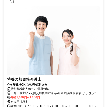
特養の無資格介護士
☆★無資格OK◇未経験OK☆★
特別養護老人ホーム 橿原の郷
沿線・最寄駅 ●公共交通機関の場合●近鉄大阪線 真菅駅 から 徒歩20
分
時給1,060円～1,150円
奈良県橿原市
就業時間 1）7：00 ～ 16：00 2）10：00 ～ 19：00 3）11：00 ～