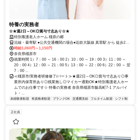
特養の実務者
☆★週2日～OK◎賞与寸志あり☆★
特別養護老人ホーム 橿原の郷
沿線・最寄駅 ●公共交通機関の場合●近鉄大阪線 真菅駅 から 徒歩20
分
時給1,060円～1,150円
奈良県橿原市
就業時間 1）7：00 ～ 16：00 2）10：00 ～ 19：00 3）11：00 ～
20：00 4）12：00 ～ 21：00 5）13：00 ～ 22：00 6）22：00 ～ 翌
7：00 ...
≪橿原市/実務者研修修了/パート≫★週2日～OK◎賞与寸志あり◎事
業所内保育所あり◎残業無し◎マイカー通勤OK★特別養護老人ホー
ムでのお仕事です☆ 特養の実務者 奈良県橿原市飯高町7-1 アルバイ
ト・...
未経験者歓迎
有資格者歓迎
ブランクOK
交通費支給
フルタイム歓迎
シフト制
正社員