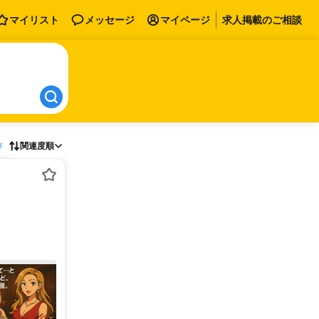
マイリスト
メッセージ
マイページ
求人掲載のご相談
存
関連度順