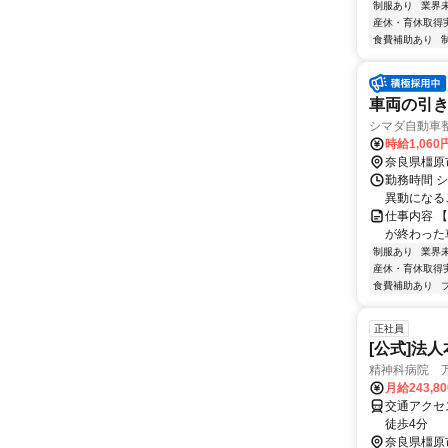
制服あり
業界
産休・育休取得
食費補助あり
車両の引
シマダ自動車
時給1,060
奈良県橿原
勤務時間 シ
異動になる
仕事内容 
が終わった
制服あり
業界
産休・育休取得
食費補助あり
正社員
[公式]法
精神科病院 
月給243,8
交通アクセ
徒歩4分
奈良県橿原