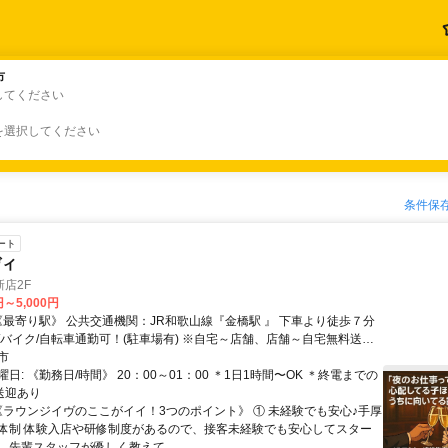
市
市
してください
を選択してください
条件保
ート
ディ
店2F
円～5,000円
自転車通勤可！(駐車場有) ※自宅～店舗、店舗～自宅無料送迎
市
日: 《勤務日/時間》 20：00～01：00 ＊1日1時間〜OK ＊終電までの
送迎あり
 《ラウンジイヴのここがイイ！3つのポイント》 ① 未経験でも安心♪手厚
体制 体験入店や研修制度があるので、接客未経験でも安心してスター
。先輩スタッフが優しく教えて...