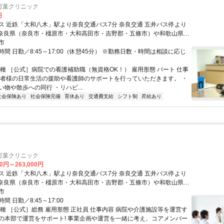
万葉クリニック
円
ス 近鉄「大和八木」駅より奈良交通バス7分 奈良交通 五井バス停より
市
市など 奈良県内・県外から幅広く通勤されています。
間 日勤／8:45～17:00（休憩45分） ※勤務日数・時間は相談に応じ
職種 ［公式］病院での看護補助職（無資格OK！） 雇用形態 パート 仕事
患者様の日常生活の援助や看護師のサポートを行っていただきます。 ・
物や散歩への同行 ・リハビ...
社会保険あり
社会保険完備
育休あり
交通費支給
シフト制
昇給あり
万葉クリニック
00円～263,000円
ス 近鉄「大和八木」駅より奈良交通バス7分 奈良交通 五井バス停より
市
市など 奈良県内・県外から幅広く通勤されています。
間 日勤／8:45～17:00
職種 ［公式］総務 雇用形態 正社員 仕事内容 病院や介護施設等を運営す
の本部で運営をサポート! 事業企画や運営を一緒に考え、コアメンバー