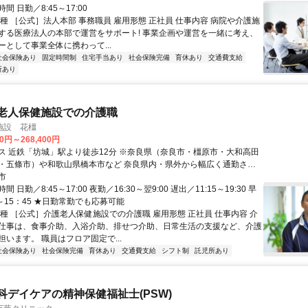
間 日勤／8:45～17:00
種 ［公式］法人本部 事務職員 雇用形態 正社員 仕事内容 病院や介護施
する医療法人の本部で運営をサポート! 事業企画や運営を一緒に考え、
ーとして事業全体に携わって...
社会保険あり
固定時間制
住宅手当あり
社会保険完備
育休あり
交通費支給
所あり
護老人保健施設での介護職
施設 花橿
00円～268,400円
坊城」駅より徒歩12分 ※奈良県（奈良市・橿原市・大和高田
・五條市）や和歌山県橋本市など 奈良県内・県外から幅広く通勤され
市
 日勤／8:45～17:00 夜勤／16:30～翌9:00 遅出／11:15～19:30 早
～15：45 ★日勤常勤でも応募可能
職種 ［公式］介護老人保健施設での介護職 雇用形態 正社員 仕事内容 介
仕事は、食事介助、入浴介助、排せつ介助、日常生活の支援など、介護
います。 職員はフロア固定で...
社会保険あり
社会保険完備
育休あり
交通費支給
シフト制
託児所あり
神科デイケアの精神保健福祉士(PSW)