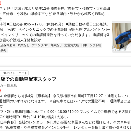
円
坊城」駅より徒歩12分 ※奈良県（奈良市・橿原市・大和高田
・五條市）や和歌山県橋本市など 奈良県内・県外から幅広く通勤され
市
間 ■日勤のみ 8:45～17:00（休憩45分） ■勤務日数や曜日は応相談。
種 ［公式］ペインクリニックでの正看護師 雇用形態 アルバイト / パー
容 ペインクリニックでの看護師業務を行っていただきます。 看護師は3
併設の介護老人保健施設か...
社会保険あり
残業なし
ブランクOK
育休あり
交通費支給
日中
シフト制
所あり
アルバイト・パート
ー店での自動車配車スタッフ
タカー橿原店
円
勤務地】 奈良県橿原市曲川町7丁目12-27 ・通勤方法については車、徒
になります。 ※自転車またはバイクでの通勤不可 ・通勤手当は当社規定による
支給となります。
市
フト制 ＜勤務時間について＞ 9:00～18:00 / 19:00 フルタイムでご勤務できる方歓迎
K 短時間｢9-15時｣｢14-19時｣相談ください
【仕事内容】 当社のレンタカーを代車が必要な車屋さんなどに届けたり、その車を
務（配車業務）や事務業務をメインにお任せ！ レンタカーを貸し出す前や引き取り終え