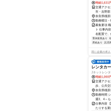
時給1,631
交通アクセス 近鉄「
市・吉野郡
ています。
奈良県橿原
勤務曜日・時
募集要項 職
ト 仕事内
名配置で、
育休延長あり
昇給あり
託児
同じ企業の求人
レンタカ
Jネットレン
時給1,060
交通アクセス 金橋駅から徒歩4分 【
歩、公共交通機関のいずれか
ガソリン代
奈良県橿原
勤務時間 シ
週3、4～もO
仕事内容 
たりする業