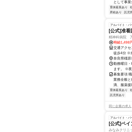
として事業
育休延長あり
昇給あり
託児
アルバイト・パ
[公式]准
精神科病院 
時給1,498
交通アクセ
徒歩4分 ※奈良県（奈良市・橿原市・大和高田市・吉野郡・五條市）や和歌山県橋
奈良県橿原
本
勤務曜日・時
ます。 ※
募集要項 
業務全般と
滴、服薬援助
育休延長あり
託児所あり
同じ企業の求人
アルバイト・パ
[公式]ペ
みなみクリニ