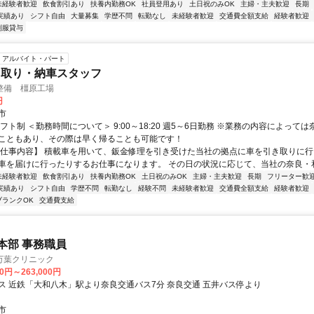
未経験者歓迎
飲食割引あり
扶養内勤務OK
社員登用あり
土日祝のみOK
主婦・主夫歓迎
長期
実績あり
シフト自由
大量募集
学歴不問
転勤なし
未経験者歓迎
交通費全額支給
経験者歓迎
制服貸与
アルバイト・パート
き取り・納車スタッフ
整備 橿原工場
円
市
フト制 ＜勤務時間について＞ 9:00～18:20 週5～6日勤務 ※業務の内容によって
こともあり、その際は早く帰ることも可能です！
【仕事内容】 積載車を用いて、鈑金修理を引き受けた当社の拠点に車を引き取りに行
車を届けに行ったりするお仕事になります。 その日の状況に応じて、当社の奈良・和歌
未経験者歓迎
飲食割引あり
扶養内勤務OK
土日祝のみOK
主婦・主夫歓迎
長期
フリーター歓
実績あり
シフト自由
学歴不問
転勤なし
経験不問
未経験者歓迎
交通費全額支給
経験者歓迎
ブランクOK
交通費支給
人本部 事務職員
万葉クリニック
00円～263,000円
ス 近鉄「大和八木」駅より奈良交通バス7分 奈良交通 五井バス停より
市