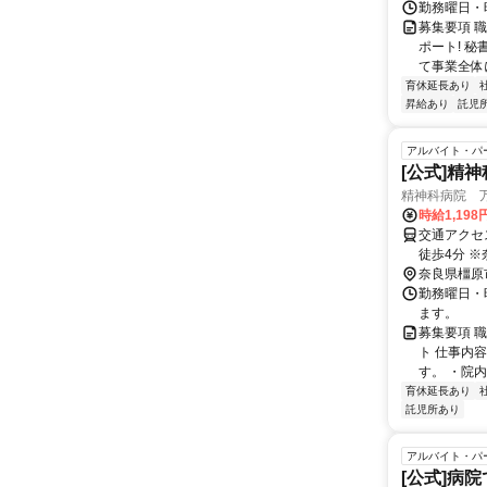
勤務曜日・時
募集要項 
ポート! 
て事業全体
育休延長あり
昇給あり
託児
アルバイト・パ
[公式]精
精神科病院 
時給1,198
交通アクセ
徒歩4分 ※奈良県（奈良市・橿原市・大和高田市・吉野郡・五條市）や和歌山県橋
奈良県橿原
本
勤務曜日・時
ます。
募集要項 
ト 仕事内
す。 ・院内
育休延長あり
託児所あり
アルバイト・パ
[公式]病院