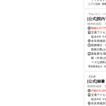
シフト自由
残
アルバイト・パ
[公式]院
精神科病院 
時給2,077
交通アクセ
徒歩4分 ※奈良県（奈良市・橿原市・大和高田市・吉野郡・五條市）や和歌山県橋
奈良県橿原
本
勤務曜日・時
勤務日数は
募集要項 
般（外来は
ーズな調剤が
育休延長あり
正社員
[公式]秘書
精神科病院 
月給243,8
交通アクセ
徒歩4分 ※奈良県（奈良市・橿原市・大和高田市・吉野郡・五條市）や和歌山県橋
奈良県橿原
本