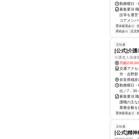
勤務曜日・時
募集要項 職
設等を運営
コアメンバ
育休延長あり
昇給あり
託児
正社員
[公式]介
介護老人保健
月給230,0
交通アクセス 近鉄「
市・吉野郡
ています。
奈良県橿原
勤務曜日・時間
出／7：30
募集要項 
護職の主な
業務全般を担
育休延長あり
正社員
[公式]精