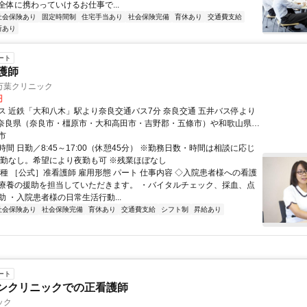
全体に携わっていけるお仕事で...
社会保険あり
固定時間制
住宅手当あり
社会保険完備
育休あり
交通費支給
所あり
ート
看護師
万葉クリニック
円
ス 近鉄「大和八木」駅より奈良交通バス7分 奈良交通 五井バス停より
市
市など 奈良県内・県外から幅広く通勤されています。
間 日勤／8:45～17:00（休憩45分） ※勤務日数・時間は相談に応じ
夜勤なし。希望により夜勤も可 ※残業ほぼなし
職種 ［公式］准看護師 雇用形態 パート 仕事内容 ◇入院患者様への看護
療養の援助を担当していただきます。 ・バイタルチェック、採血、点
 ・入院患者様の日常生活行動...
社会保険あり
社会保険完備
育休あり
交通費支給
シフト制
昇給あり
ート
インクリニックでの正看護師
ック