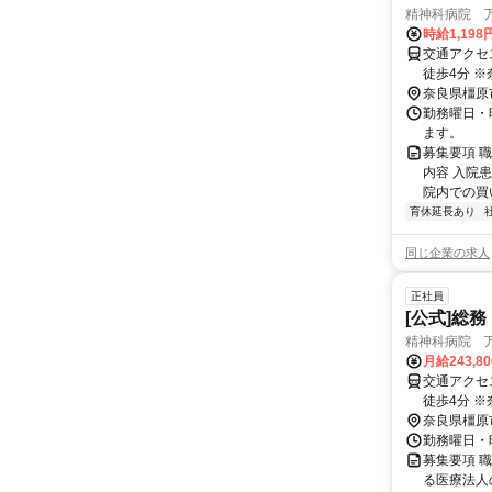
精神科病院 
時給1,198
交通アクセ
徒歩4分 ※奈良県（奈良市・橿原市・大和高田市・吉野郡・五條市）や和歌山県橋
奈良県橿原
本
勤務曜日・時
ます。
募集要項 
内容 入院
院内での買い
育休延長あり
同じ企業の求人
正社員
[公式]総務
精神科病院 
月給243,8
交通アクセ
徒歩4分 ※奈良県（奈良市・橿原市・大和高田市・吉野郡・五條市）や和歌山県橋
奈良県橿原
本
勤務曜日・時
募集要項 
る医療法人