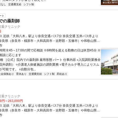
業なし
交通費支給
シフト制
ート
内での薬剤師
万葉クリニック
円
ス 近鉄「大和八木」駅より奈良交通バス7分 奈良交通 五井バス停より
市
市など 奈良県内・県外から幅広く通勤されています。
間 8:45～17:00の間で応相談 ※6時間を超える勤務の日は休憩45分 ※
相談に応じます
職種 ［公式］院内での薬剤師 雇用形態 パート 仕事内容 ○入院調剤業務全
院外調剤） ○介護老人保健施設の調剤業務 ○電子カルテ導入によりスム
可能です。 ○自動分包...
社会保険あり
育休あり
交通費支給
シフト制
昇給あり
万葉クリニック
00円～263,000円
ス 近鉄「大和八木」駅より奈良交通バス7分 奈良交通 五井バス停より
市
市など 奈良県内・県外から幅広く通勤されています。