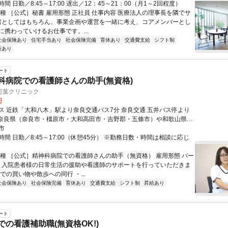
間 日勤／8:45～17:00 遅出／12：45～21：00（月1～2回程度）
職種 ［公式］秘書 雇用形態 正社員 仕事内容 医療法人の理事長を隣でサ
秘書としてはもちろん、事業企画や運営を一緒に考え、コアメンバーとし
に携わっていけるお仕事です。...
社会保険あり
住宅手当あり
社会保険完備
育休あり
交通費支給
シフト制
所あり
ート
神科病院での看護師さんの助手(無資格)
万葉クリニック
円
ス 近鉄「大和八木」駅より奈良交通バス7分 奈良交通 五井バス停より
市
市など 奈良県内・県外から幅広く通勤されています。
間 日勤／8:45～17:00（休憩45分） ※勤務日数・時間は相談に応じ
職種 ［公式］精神科病院での看護師さんの助手（無資格） 雇用形態 パー
容 入院患者様の日常生活の援助や看護師のサポートを行っていただきま
での買い物や散歩への同行 ・...
社会保険あり
社会保険完備
育休あり
交通費支給
シフト制
昇給あり
ート
での看護補助職(無資格OK!)