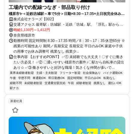
工場内での配線つなぎ・部品取り付け
橿原市✨️＜近鉄坊城駅～車で5分＞日勤×8:30～17:35×土日祝完全休み▶
無料で自転車貸し出しOK✅️長期安定人気のお仕事✿幅広い年代が活躍中
株式会社ナラーズ【002】
交通アクセス 最寄駅：坊城駅 ・近鉄「坊城」駅、「浮孔」駅から車5
分 JR「金橋」駅から車7分 橿原アルル車5分 、京奈和道「御所出口」
時給1,130円～1,412円
すぐ 車バイク通勤もＯＫ ※無料で自転車貸し出しOK 車通勤OK バイ
奈良県橿原市
ク通勤OK 自転車通勤OK ■交通費支給（上限月13000円） ■無料駐車
勤務時間 固定時間制 8:30～17:35 時間／8：30～17：35 休憩65分 ※
場完備 ■無料駐輪場完備 ■公共交通機関、バス、自転車、車通勤OK
残業の可能性あり 期間／長期安定 長期安定 平日のみOK 家庭や子供
の用事でお休み調整可 残業なし 残業少...
仕事内容 【おすすめPOINT】 ✅️① 未経験でも大丈夫！〇すぐに働き
たい方必見！ ✅️② 〇通いやすい橿原市の案件♪〇駅から自転車の貸出
あり☆ ✅️③ 働きやすいと好評な職場！気さくな仲間が多いで...
業界未経験者歓迎
主婦・主夫歓迎
フリーター歓迎
社会保険あり
バイク通勤OK
午後
学歴不問
車通勤OK
即日勤務OK
固定時間制
平日のみOK
転勤なし
経験不問
未経験者歓迎
交通費全額支給
午前
経験者歓迎
残業なし
週払いOK
駅ナカ
派遣社員