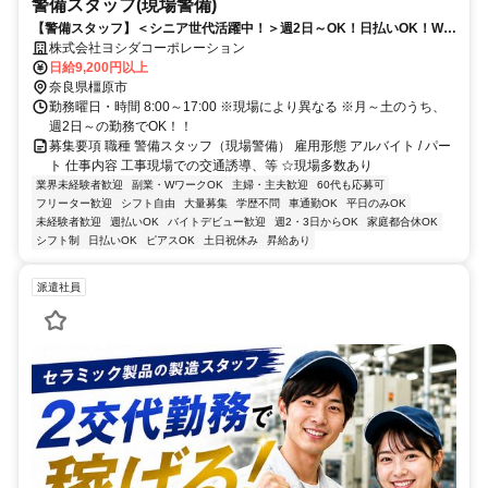
警備スタッフ(現場警備)
【警備スタッフ】＜シニア世代活躍中！＞週2日～OK！日払いOK！Wワ
ークも歓迎です
株式会社ヨシダコーポレーション
日給9,200円以上
奈良県橿原市
勤務曜日・時間 8:00～17:00 ※現場により異なる ※月～土のうち、
週2日～の勤務でOK！！
募集要項 職種 警備スタッフ（現場警備） 雇用形態 アルバイト / パー
ト 仕事内容 工事現場での交通誘導、等 ☆現場多数あり
業界未経験者歓迎
副業・WワークOK
主婦・主夫歓迎
60代も応募可
フリーター歓迎
シフト自由
大量募集
学歴不問
車通勤OK
平日のみOK
未経験者歓迎
週払いOK
バイトデビュー歓迎
週2・3日からOK
家庭都合休OK
シフト制
日払いOK
ピアスOK
土日祝休み
昇給あり
派遣社員