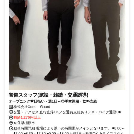
警備スタッフ(施設・雑踏・交通誘導)
オープニング💖日払い・週1日～◎🌟空調服・飲料支給
株式会社Xeno Guard
交通・アクセス 直行直帰OK／交通費支給あり／車・バイク通勤OK
時給1,270円以上
奈良県橿原市
勤務時間詳細 現場により以下の時間帯がメインとなります。 ■8:00～
17:00 ■8:30～17:30 ■9:00～18:00 ✨週1日～勤務OK ┗ライフスタイ