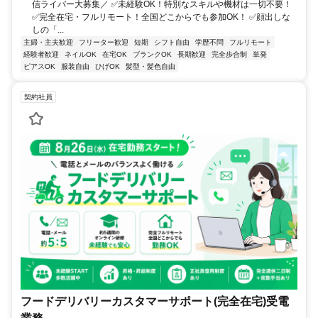
信ライバー大募集／ ✅未経験OK！特別なスキルや機材は一切不要！
✅完全在宅・フルリモート！全国どこからでも参加OK！ ✅顔出しな
しの「...
主婦・主夫歓迎
フリーター歓迎
短期
シフト自由
学歴不問
フルリモート
経験者歓迎
ネイルOK
在宅OK
ブランクOK
長期歓迎
完全歩合制
単発
ピアスOK
服装自由
ひげOK
髪型・髪色自由
契約社員
フードデリバリーカスタマーサポート(完全在宅)受電