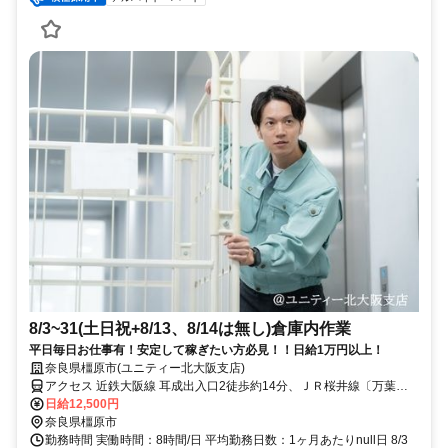
8/3~31(土日祝+8/13、8/14は無し)倉庫内作業
平日毎日お仕事有！安定して稼ぎたい方必見！！日給1万円以上！
奈良県橿原市(ユニティー北大阪支店)
アクセス 近鉄大阪線 耳成出入口2徒歩約14分、ＪＲ桜井線〔万葉ま
ほろば線〕/ＪＲ和歌山線 畝傍徒歩約16分、近鉄橿原線 八木西口東口
日給12,500円
徒歩約21分 耳成駅より徒歩15分
奈良県橿原市
勤務時間 実働時間：8時間/日 平均勤務日数：1ヶ月あたりnull日 8/3