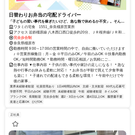
日替わりお弁当の宅配ドライバー
「子どもの習い事代を稼ぎたいけど、急な熱で休めるか不安」。そんな
悩みに寄り添う環境があります。週2～5日の勤務で、午前中のみも可
ワタミの宅食 1551_奈良橿原営業所
能。子連れ配達もでき、お弁当半額の社割も魅力です。
アクセス 近鉄橿原線 八木西口西口徒歩約20分、ＪＲ桜井線/ＪＲ和歌
山線 金橋徒歩約21分、ＪＲ桜井線/ＪＲ和歌山線 畝傍徒歩約24分
完全歩合制
奈良県橿原市
勤務時間 9:00～17:00の営業時間の中で、自由に働いていただけます
♪ ※営業所稼働日：月～金 ※平日のみOK／午前のみOK ※扶養内勤務
OK／短時間勤務OK ＊勤務時間・曜日応相談／お気軽にご...
仕事内容 ▼仕事内容 ＊子供の習い事代や家計の足しになる！ ＊急な
熱や行事のお休みも柔軟に対応！ ＊お弁当が半額で買えて夕食準備
も楽に！ ＊子連れでの配達もできる柔軟な環境！ ＊午前中だけで午
後の家事...
業界未経験者歓迎
社員登用あり
1日4時間以内OK
主婦・主夫歓迎
60代も応募可
学歴不問
平日のみOK
経験不問
未経験者歓迎
午前
経験者歓迎
ネイルOK
ブランクOK
長期歓迎
完全歩合制
週2・3日からOK
週4日以上OK
履歴書不要
友達と応募OK
ひげOK
正社員