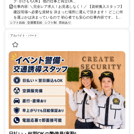
ク･かけもちOK】 他の仕事と両立OK...
仕事内容: ＼完全レア求人！お見逃しなく！／ 【資材搬入スタッフ】
建設現場へ必要な資材を 決まった場所に運んで頂きます！ どこに何
を運ぶかは決まっているので 初心者でも安心の仕事内容です。 1...
シフト自由
交通費支給
シフト制
昇給あり
アルバイト・パート
日払い・短期OKの警備員(夜勤)