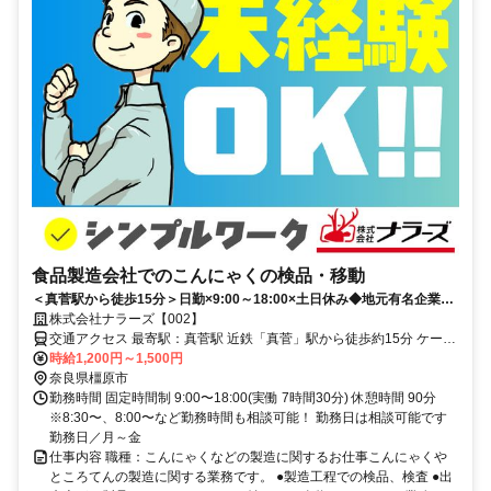
食品製造会社でのこんにゃくの検品・移動
＜真菅駅から徒歩15分＞日勤×9:00～18:00×土日休み◆地元有名企業！
20～50代男性が幅広く活躍中
株式会社ナラーズ【002】
交通アクセス 最寄駅：真菅駅 近鉄「真菅」駅から徒歩約15分 ケーズ
デンキ橿原北店近く 京奈和自動車道、橿原北インター近く 車・バイ
時給1,200円～1,500円
ク通勤OK ★大和高田市、桜井市、奈良市、田原本町、香芝市、葛城
奈良県橿原市
市、御所市、宇陀市、広陵町、天理市など周辺エリアから通勤するス
勤務時間 固定時間制 9:00〜18:00(実働 7時間30分) 休憩時間 90分
タッフがたくさんいますよ(^^)
※8:30〜、8:00〜など勤務時間も相談可能！ 勤務日は相談可能です
勤務日／月～金
仕事内容 職種：こんにゃくなどの製造に関するお仕事こんにゃくや
ところてんの製造に関する業務です。 ●製造工程での検品、検査 ●出