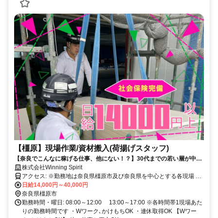
【橿原】現場作業/資材搬入(荷揚げスタッフ)
【奈良でこんなに稼げる仕事、他にない！？】30代までの若い層が中心
に活躍中♪未経験スタートでも月収40万円はかたい！実際に事例多数◎
株式会社Winning Spirit
直行直帰OK！建築資材を運ぶお仕事♪
アクセス: ※勤務地は奈良県橿原市及び奈良県を中心とする各現場 ※
現場は大阪・兵庫・京都にもあり、社用車で乗り合わせて向かうこと
日給14,000円～40,000円
が可能です
奈良県橿原市
勤務時間・曜日: 08:00～12:00 13:00～17:00 ※各時間帯1現場あた
りの勤務時間です ・Wワーク､かけもちOK ・連休取得OK 【Wワー