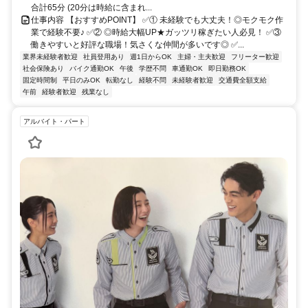
合計65分 (20分は時給に含まれ...
仕事内容 【おすすめPOINT】 ✅️① 未経験でも大丈夫！◎モクモク作
業で経験不要♪ ✅️② ◎時給大幅UP★ガッツリ稼ぎたい人必見！ ✅️③
働きやすいと好評な職場！気さくな仲間が多いです◎ ✅️...
業界未経験者歓迎
社員登用あり
週1日からOK
主婦・主夫歓迎
フリーター歓迎
社会保険あり
バイク通勤OK
午後
学歴不問
車通勤OK
即日勤務OK
固定時間制
平日のみOK
転勤なし
経験不問
未経験者歓迎
交通費全額支給
午前
経験者歓迎
残業なし
アルバイト・パート