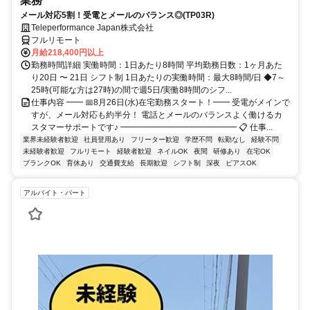
業務
メール対応5割！受電とメールのバランス◎(TP03R)
Teleperformance Japan株式会社
フルリモート
月給218,400円以上
勤務時間詳細 実働時間：1日あたり8時間 平均勤務日数：1ヶ月あた
り20日 〜 21日 シフト制 1日あたりの実働時間：最大8時間/日 ◆7～
25時(可能な方は27時)の間で週5日/実働8時間のシフ...
仕事内容 ━━ 📅8月26日(水)在宅勤務スタート！━━ 受電がメインで
すが、メール対応も約半分！ 電話とメールのバランスよく働けるカ
スタマーサポートです♪ ━━━━━━━━━━━━━━ 📋 仕事...
業界未経験者歓迎
社員登用あり
フリーター歓迎
学歴不問
転勤なし
経験不問
未経験者歓迎
フルリモート
経験者歓迎
ネイルOK
夜間
研修あり
在宅OK
ブランクOK
育休あり
交通費支給
長期歓迎
シフト制
深夜
ピアスOK
アルバイト・パート