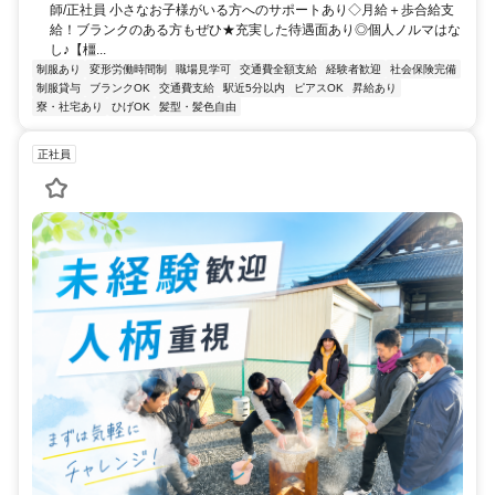
師/正社員 小さなお子様がいる方へのサポートあり◇月給＋歩合給支
給！ブランクのある方もぜひ★充実した待遇面あり◎個人ノルマはな
し♪【橿...
制服あり
変形労働時間制
職場見学可
交通費全額支給
経験者歓迎
社会保険完備
制服貸与
ブランクOK
交通費支給
駅近5分以内
ピアスOK
昇給あり
寮・社宅あり
ひげOK
髪型・髪色自由
正社員