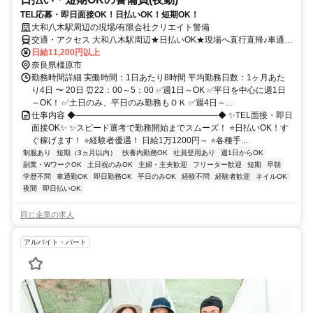
TEL応募・即日面接OK！日払いOK！短期OK！
大和八木駅周辺の現場/有限会社クリエイト警備
交通・アクセス 大和八木駅周辺★日払いOK★現場へ直行直帰♪車通勤
OK★交通費規定支給★周辺地域に現場多数！
日給11,200円以上
奈良県橿原市
勤務時間詳細 実働時間：1日あたり8時間 平均勤務日数：1ヶ月あた
り4日 〜 20日 ⏰22：00～5：00 ✅週1日～OK ✅平日を中心に週1日
～OK！ ✅土日のみ、平日のみ勤務もＯＫ ✅週4日～...
仕事内容 ◆―――――――――――――――――◆ ✨TEL面接・即日
面接OK✨ ✨スピード選考で勤務開始までスムーズ！ ⭐日払いOK！す
ぐ稼げます！ ⭐経験者優遇！ 日給1万1200円～ ⭐各種手...
制服あり
短期（3ヵ月以内）
扶養内勤務OK
社員登用あり
週1日からOK
副業・WワークOK
土日祝のみOK
主婦・主夫歓迎
フリーター歓迎
短期
早朝
学歴不問
車通勤OK
即日勤務OK
平日のみOK
経験不問
経験者歓迎
ネイルOK
夜間
即日払いOK
同じ企業の求人
アルバイト・パート