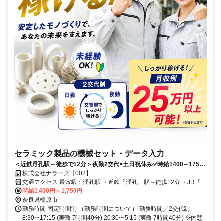
セラミック製品の機械セット・データ入力
＜近鉄浮孔駅～徒歩で12分＞夜勤2交代×土日祝休み✅️時給1400～1750
円✨️月収25万円以上可能✿❀
株式会社ナラーズ【002】
交通アクセス 最寄駅：浮孔駅 ・近鉄「浮孔」駅～徒歩12分 ・JR「金
橋」駅～徒歩17分 ・アルルから車で約3分 ※車・バイク通勤ok 車通
時給1,400円～1,750円
勤OK バイク通勤OK 自転車通勤OK ■交通費全額支給 ■交通費支給
奈良県橿原市
（上限月◯円） ■無料駐車場完備 ■無料駐輪場完備 ■公共交通機関、
勤務時間 固定時間制 （勤務時間について） 勤務時間／2交代制
バス、自転車、車通勤OK
8:30〜17:15 (実働 7時間40分) 20:30〜5:15 (実働 7時間40分) ※休憩