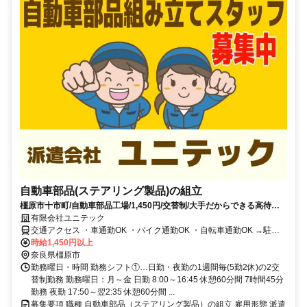
自動車部品(ステアリング製品)の組立
橿原市十市町/自動車部品工場/1,450円/交替制/大手だからできる高待
遇！駅からの送迎バスあり
有限会社ユニテック
交通アクセス ・車通勤OK ・バイク通勤OK ・自転車通勤OK →駐車
場無料 ・電車通勤OK ・バス通勤OK 近鉄「大和八木」駅から送迎あ
時給1,450円以上
り（会社専用送迎バス） 近鉄「笠縫」駅より徒歩10分 近鉄「新ノ
奈良県橿原市
口」駅より徒歩20分
勤務曜日・時間 勤務シフト①…日勤・夜勤の1週間毎(5勤2休)の2交
替制勤務 勤務曜日：月～金 日勤 8:00～16:45 休憩60分間 7時間45分
勤務 夜勤 17:50～翌2:35 休憩60分間 ...
募集要項 職種 自動車部品（ステアリング製品）の組立 雇用形態 派遣