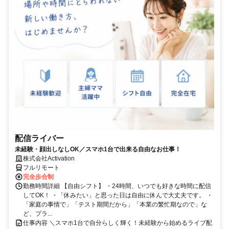
配信ライバー
未経験・顔出しなしOK／スマホ1台で出来る自由なお仕事！
株式会社Activation
フルリモート
完全歩合制
勤務時間詳細 【自由シフト】 ・24時間、いつでも好きな時間に配信
してOK！ ・「休みたい」と思った日は自由に休んで大丈夫です。 ・
「家庭の事情で」「テスト期間だから」「本業の繁忙期なので」な
ど、プラ...
仕事内容 ＼スマホ1台で自分らしく輝く！未経験から始めるライブ配