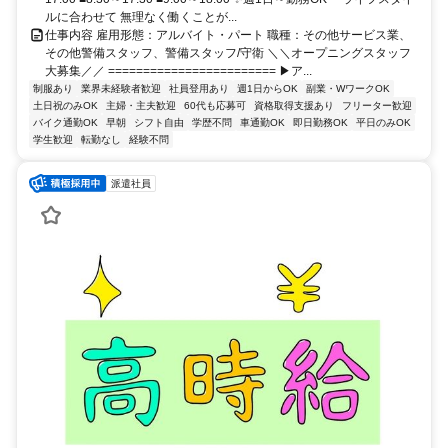
ルに合わせて 無理なく働くことが...
仕事内容 雇用形態：アルバイト・パート 職種：その他サービス業、
その他警備スタッフ、警備スタッフ/守衛 ＼＼オープニングスタッフ
大募集／／ ======================== ▶ア...
制服あり
業界未経験者歓迎
社員登用あり
週1日からOK
副業・WワークOK
土日祝のみOK
主婦・主夫歓迎
60代も応募可
資格取得支援あり
フリーター歓迎
バイク通勤OK
早朝
シフト自由
学歴不問
車通勤OK
即日勤務OK
平日のみOK
学生歓迎
転勤なし
経験不問
派遣社員