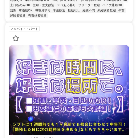
土日祝のみOK
主婦・主夫歓迎
60代も応募可
フリーター歓迎
バイク通勤OK
短期
車通勤OK
職場見学可
学生歓迎
転勤なし
経験不問
未経験者歓迎
午前
経験者歓迎
有資格者歓迎
アルバイト・パート