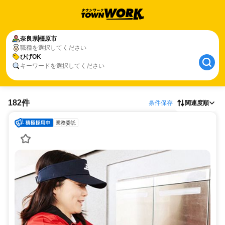
奈良県
橿原市
職種を選択してください
ひげOK
キーワードを選択してください
182件
条件保存
関連度順
業務委託