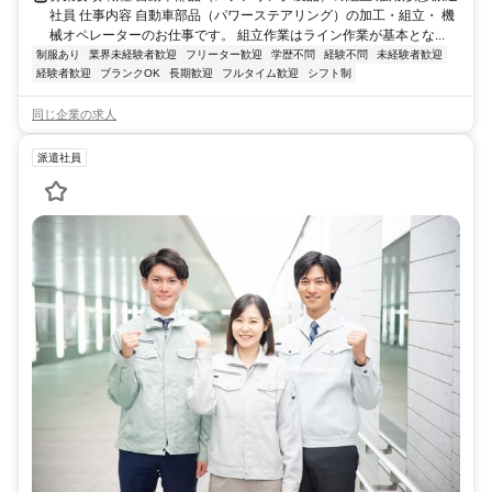
社員 仕事内容 自動車部品（パワーステアリング）の加工・組立・ 機
械オペレーターのお仕事です。 組立作業はライン作業が基本とな...
制服あり
業界未経験者歓迎
フリーター歓迎
学歴不問
経験不問
未経験者歓迎
経験者歓迎
ブランクOK
長期歓迎
フルタイム歓迎
シフト制
同じ企業の求人
派遣社員