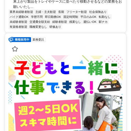
来上がり製品をトレイやケースに並べたり移動させるなどの業務をお
願いいたし...
業界未経験者歓迎
主婦・主夫歓迎
長期
フリーター歓迎
社会保険あり
バイク通勤OK
学歴不問
即日勤務OK
固定時間制
平日のみOK
転勤なし
未経験者歓迎
交通費全額支給
経験者歓迎
残業なし
週払いOK
駅ナカ
有資格者歓迎
職種変更なし
研修あり
業務委託