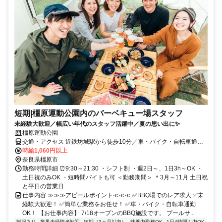
短期|橿原運動公園内のバーベキュー場スタッフ
未経験大歓迎／幅広い年代のスタッフ活躍中／夏の思い出に✨
橿原運動公園
交通・アクセス 近鉄坊城駅から徒歩10分／車・バイク・自転車通勤
OK
時給1,060円以上
奈良県橿原市
勤務時間詳細 ⏰9:30～21:30 ・シフト制 ・週2日～、1日3h～OK ・
土日祝のみOK ・短時間バイトも可 ＜勤務期間＞ ＊3月～11月 土日祝
と平日の営業日
仕事内容 ≫≫≫アピールポイント≪≪≪ ✅BBQ場でのレア求人 ✅未
経験大歓迎！ ✅簡単な業務をお任せ！ ✅車・バイク・自転車通勤
OK！ 【お仕事内容】 7/18オープンのBBQ施設です。 プールサ...
制服あり
業界未経験者歓迎
短期（3ヵ月以内）
扶養内勤務OK
1日4時間以内OK