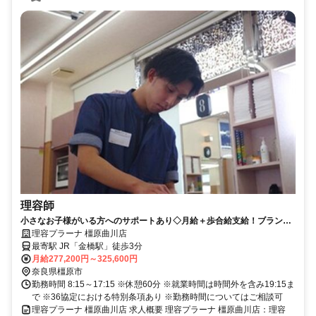
理容師
小さなお子様がいる方へのサポートあり◇月給＋歩合給支給！ブランク
のある方もぜひ★充実した待遇面あり◎個人ノルマはなし♪【橿原市、理
理容プラーナ 橿原曲川店
容室、理容師、正社員】
最寄駅 JR「金橋駅」徒歩3分
月給277,200円～325,600円
奈良県橿原市
勤務時間 8:15～17:15 ※休憩60分 ※就業時間は時間外を含み19:15ま
で ※36協定における特別条項あり ※勤務時間についてはご相談可
理容プラーナ 橿原曲川店 求人概要 理容プラーナ 橿原曲川店：理容