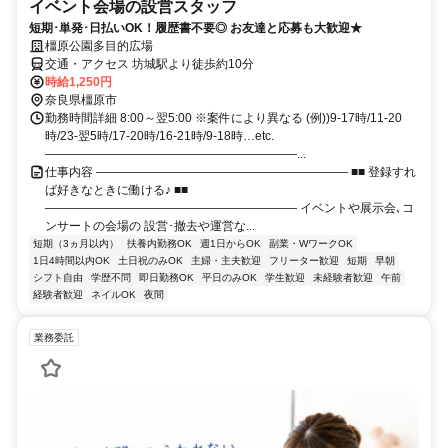
イベント会場の設営スタッフ
短期･単発･日払いOK！履歴書不要◎ お友達と応募も大歓迎★
橿原公園多目的広場
交通・アクセス 坊城駅より徒歩約10分
時給1,250円
奈良県橿原市
勤務時間詳細 8:00～翌5:00 ※案件により異なる (例))9-17時/11-20
時/23-翌5時/17-20時/16-21時/9-18時…etc.
―――――――――――――――――――――...
仕事内容 ――――――――――――――――――――― ■■ 登録すれ
ば好きなときに働ける♪ ■■
――――――――――――――――――――― イベントや展示会､コ
ンサートの会場の 設営･撤去や運営な...
短期（3ヵ月以内）
扶養内勤務OK
週1日からOK
副業・WワークOK
1日4時間以内OK
土日祝のみOK
主婦・主夫歓迎
フリーター歓迎
短期
早朝
シフト自由
学歴不問
即日勤務OK
平日のみOK
学生歓迎
未経験者歓迎
午前
経験者歓迎
ネイルOK
夜間
業務委託