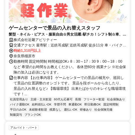
ゲームセンターで景品の入れ替えスタッフ
髪型・ネイル・ピアス・服装自由☆男女活躍♪駅チカ！シフト制☆車、バ
イク通勤OK
株式会社近畿アビリティー
交通アクセス 最寄駅：近鉄耳成駅 近鉄耳成駅 徒歩11分 車・バイク通
勤もOK 桜井市、天理市、磯城郡田原本町・大和高田市・高市郡高取
時給1,310円以上
町、吉野郡大淀町からもアクセス良好です☆
奈良県橿原市
勤務時間 固定時間制 時間相談OK♪ 8：30～17：30 9：00～18：00
など 希望のお時間をお教えください。 各休憩60分 残業ナシ ※社会保
険の加入は必須になります。
仕事内容 【お仕事内容】 ゲームセンターでの景品の補充や、巡回し
て景品の位置調整のオシゴトです。 景品を段ボールから出したり、
景品の入れ替えなど♪ 【職場環境】 出来たばかりのキレイな職場環境
です！...
社員登用あり
主婦・主夫歓迎
60代も応募可
長期
フリーター歓迎
社会保険あり
バイク通勤OK
給料前払いOK
学歴不問
車通勤OK
即日勤務OK
固定時間制
平日のみOK
未経験者歓迎
残業なし
週払いOK
研修あり
社会保険完備
制服貸与
ブランクOK
アルバイト・パート