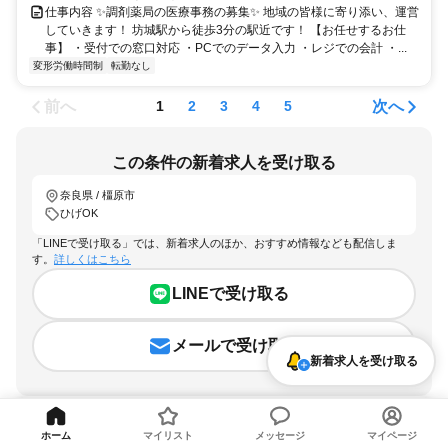
仕事内容 ✨調剤薬局の医療事務の募集✨ 地域の皆様に寄り添い、運営
していきます！ 坊城駅から徒歩3分の駅近です！ 【お任せするお仕
事】 ・受付での窓口対応 ・PCでのデータ入力 ・レジでの会計 ・...
変形労働時間制
転勤なし
前へ
次へ
1
2
3
4
5
この条件の新着求人を受け取る
奈良県 / 橿原市
ひげOK
「LINEで受け取る」では、新着求人のほか、おすすめ情報なども配信しま
す。
詳しくはこちら
LINEで受け取る
メールで受け取る
新着求人を受け取る
ホーム
マイリスト
メッセージ
マイページ