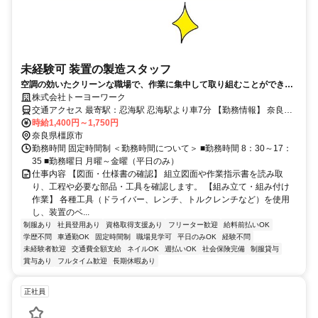
未経験可 装置の製造スタッフ
空調の効いたクリーンな職場で、作業に集中して取り組むことができま
す♪ 【履歴書不要】応募ボタンで応募完了
株式会社トーヨーワーク
交通アクセス 最寄駅：忍海駅 忍海駅より車7分 【勤務情報】 奈良県
橿原市
時給1,400円～1,750円
奈良県橿原市
勤務時間 固定時間制 ＜勤務時間について＞ ■勤務時間 8：30～17：
35 ■勤務曜日 月曜～金曜（平日のみ）
仕事内容 【図面・仕様書の確認】 組立図面や作業指示書を読み取
り、工程や必要な部品・工具を確認します。 【組み立て・組み付け
作業】 各種工具（ドライバー、レンチ、トルクレンチなど）を使用
し、装置のベ...
制服あり
社員登用あり
資格取得支援あり
フリーター歓迎
給料前払いOK
学歴不問
車通勤OK
固定時間制
職場見学可
平日のみOK
経験不問
未経験者歓迎
交通費全額支給
ネイルOK
週払いOK
社会保険完備
制服貸与
賞与あり
フルタイム歓迎
長期休暇あり
正社員