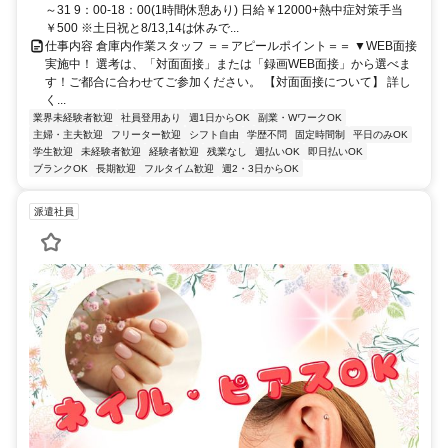
～31 9：00-18：00(1時間休憩あり) 日給￥12000+熱中症対策手当
￥500 ※土日祝と8/13,14は休みで...
仕事内容 倉庫内作業スタッフ ＝＝アピールポイント＝＝ ▼WEB面接
実施中！ 選考は、「対面面接」または「録画WEB面接」から選べま
す！ご都合に合わせてご参加ください。 【対面面接について】 詳し
く...
業界未経験者歓迎
社員登用あり
週1日からOK
副業・WワークOK
主婦・主夫歓迎
フリーター歓迎
シフト自由
学歴不問
固定時間制
平日のみOK
学生歓迎
未経験者歓迎
経験者歓迎
残業なし
週払いOK
即日払いOK
ブランクOK
長期歓迎
フルタイム歓迎
週2・3日からOK
派遣社員