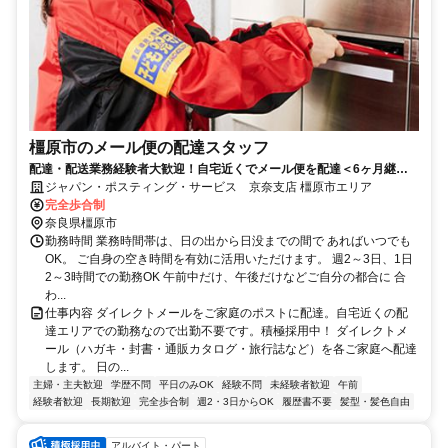
橿原市のメール便の配達スタッフ
配達・配送業務経験者大歓迎！自宅近くでメール便を配達＜6ヶ月継続
勤務で合計2万円のプチボーナス＞
ジャパン・ポスティング・サービス 京奈支店 橿原市エリア
完全歩合制
奈良県橿原市
勤務時間 業務時間帯は、日の出から日没までの間で あればいつでも
OK。 ご自身の空き時間を有効に活用いただけます。 週2～3日、1日
2～3時間での勤務OK 午前中だけ、午後だけなどご自分の都合に 合
わ...
仕事内容 ダイレクトメールをご家庭のポストに配達。自宅近くの配
達エリアでの勤務なので出勤不要です。積極採用中！ ダイレクトメ
ール（ハガキ・封書・通販カタログ・旅行誌など）を各ご家庭へ配達
します。 日の...
主婦・主夫歓迎
学歴不問
平日のみOK
経験不問
未経験者歓迎
午前
経験者歓迎
長期歓迎
完全歩合制
週2・3日からOK
履歴書不要
髪型・髪色自由
アルバイト・パート