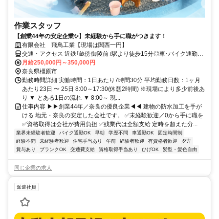
作業スタッフ
【創業44年の安定企業✨】未経験から手に職がつきます！
有限会社 飛鳥工業【現場は関西一円】
交通・アクセス 近鉄｢畝傍御陵前｣駅より徒歩15分◎車･バイク通勤
OK！◎交通費規定支給
月給250,000円～350,000円
奈良県橿原市
勤務時間詳細 実働時間：1日あたり7時間30分 平均勤務日数：1ヶ月
あたり23日 〜 25日 8:00～17:30(休憩2時間) ※現場により多少前後あ
り ▼-とある1日の流れ-▼ 8:00～ 現...
仕事内容 ▶▶創業44年／奈良の優良企業◀◀ 建物の防水加工を手が
ける 地元・奈良の安定した会社です。 ✅未経験歓迎／0から手に職を
✅資格取得は会社が費用負担 ✅残業代は全額支給 定時を超えた分...
業界未経験者歓迎
バイク通勤OK
早朝
学歴不問
車通勤OK
固定時間制
経験不問
未経験者歓迎
住宅手当あり
午前
経験者歓迎
有資格者歓迎
夕方
賞与あり
ブランクOK
交通費支給
資格取得手当あり
ひげOK
髪型・髪色自由
同じ企業の求人
派遣社員