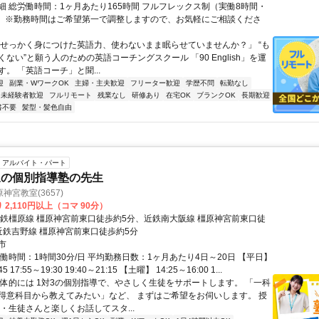
細 総労働時間：1ヶ月あたり165時間 フルフレックス制（実働8時間・
） ※勤務時間はご希望第一で調整しますので、お気軽にご相談くださ
「せっかく身につけた英語力、使わないまま眠らせていませんか？」 “も
ない”と願う人のための英語コーチングスクール 「90 English」を運
。 「英語コーチ」と聞...
迎
副業・WワークOK
主婦・主夫歓迎
フリーター歓迎
学歴不問
転勤なし
未経験者歓迎
フルリモート
残業なし
研修あり
在宅OK
ブランクOK
長期歓迎
書不要
髪型・髪色自由
アルバイト・パート
象の個別指導塾の先生
神宮教室(3657)
 2,110円以上（コマ 90分）
近鉄橿原線 橿原神宮前東口徒歩約5分、近鉄南大阪線 橿原神宮前東口徒
近鉄吉野線 橿原神宮前東口徒歩約5分
市
働時間：1時間30分/日 平均勤務日数：1ヶ月あたり4日～20日 【平日】
45 17:55～19:30 19:40～21:15 【土曜】 14:25～16:00 1...
具体的には 1対3の個別指導で、やさしく生徒をサポートします。 「一科
得意科目から教えてみたい」など、 まずはご希望をお伺いします。 授
・生徒さんと楽しくお話してスタ...