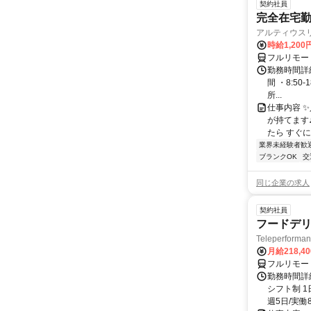
契約社員
完全在宅勤
アルティウス
時給1,200
フルリモー
勤務時間詳細
間 ・8:50
所...
仕事内容 
が持てます
たら すぐに
業界未経験者歓
ブランクOK
交
同じ企業の求人
契約社員
フードデリ
Teleperform
月給218,4
フルリモー
勤務時間詳細
シフト制 1
週5日/実働8