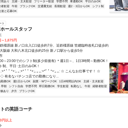
登用あり
主婦・主夫歓迎
フリーター歓迎
学歴不問
車通勤OK
平日のみOK
験者歓迎
午前
ブランクOK
交通費支給
長期歓迎
週2・3日からOK
シフト制
友達と応募OK
ート
店ホールスタッフ
店
円～1,875円
近鉄橿原線 新ノ口出入口1徒歩約7分、近鉄橿原線 笠縫臨時改札口徒歩約
鉄大阪線 大和八木北口徒歩約25分 新ノ口駅から徒歩5分
市
:00～23:00でのシフト制(多少前後有) ＊週1日～、1日3時間～勤務OK！
ト制、平日･土日のみOK！
* ﾟ ﾟ *+:｡.｡:+* ﾟ ﾟ *+:｡.｡.｡:+*ﾟ ﾟ *+:｡.｡: ☆ こんなお仕事です！ ☆
‐‐‐‐‐‐‐◇ 有名なパチンコ店での勤務になり...
内勤務OK
週1日からOK
副業・WワークOK
1日4時間以内OK
主婦・主夫歓迎
早朝
シフト自由
学歴不問
即日勤務OK
学生歓迎
転勤なし
午前
経験者歓迎
研修あり
夕方
ブランクOK
ートの英語コーチ
00円以上
ト