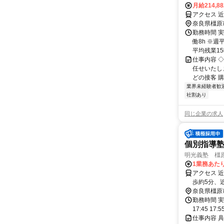
月給214,8
アクセス 
奈良県橿原
勤務時間 実
働8h ※週
平均残業15時
仕事内容 
任せいたし
どの接客 購
業界未経験者歓
社割あり
同じ企業の求人
個別指導
明光義塾 橿原
1業務あたり
アクセス 
歩約5分、
奈良県橿原
勤務時間 実
17:45 17:
仕事内容 