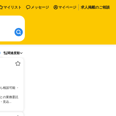
マイリスト
メッセージ
マイページ
求人掲載のご相談
存
関連度順
ら相談可能 ・
サとの業務委託
込...