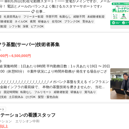
━ 📅8月26日(水)在宅勤務スタート！━━ 受電がメインですが、メール
分！ 電話とメールのバランスよく働けるカスタマーサポートです♪
━━━━━━━━ 📋 仕事...
迎
社員登用あり
フリーター歓迎
学歴不問
転勤なし
経験不問
未経験者歓迎
経験者歓迎
ネイルOK
夜間
研修あり
在宅OK
ブランクOK
育休あり
期歓迎
シフト制
深夜
ピアスOK
フラ基盤(サーバー)技術者募集
子
000円～6,500,000円
ト
 実働時間：1日あたり8時間 平均勤務日数：1ヶ月あたり19日 〜 20日
18:00（休憩60分） ※案件状況により時間外勤務が 発生する場合がござ
/_/_/_/_/_/_/_/_/_/_/_/_/_/_/_/_/ メガバンク基盤を支える インフラエン
 金融インフラの最前線で、 本物の基盤技術を磨きませんか。 当社...
り
固定時間制
転勤なし
フルリモート
経験者歓迎
研修あり
賞与あり
費支給
土日祝休み
ひげOK
髪型・髪色自由
ート
ステーションの看護スタッフ
ーション エリシオン中和
0円以上