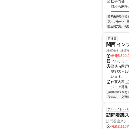
仕事内容 ━
対応も約半
━━━━━━
業界未経験者歓
フルリモート
交通費支給
長
正社員
関西 イン
株式会社林電
年俸5,500,
フルリモー
勤務時間詳細
⏰9:00～
います。
仕事内容 _/_
ジニア募集
資格取得支援あ
育休あり
交通
アルバイト・パ
訪問看護
訪問看護ステ
時給2,11