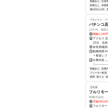
制服あり
社員
転勤なし
未経
週4日以上OK
アルバイト・パ
パチンコ
123+N 橿原
時給1,300
アクセス 
22分、近
奈良県橿原
勤務時間 9
＊希望シフ
仕事内容 ｡.｡:+
◇‐‐‐‐‐‐
制服あり
扶養
フリーター歓迎
夜間
駅ナカ
正社員
フルリモ
90株式会社
月給304,0
フルリモー