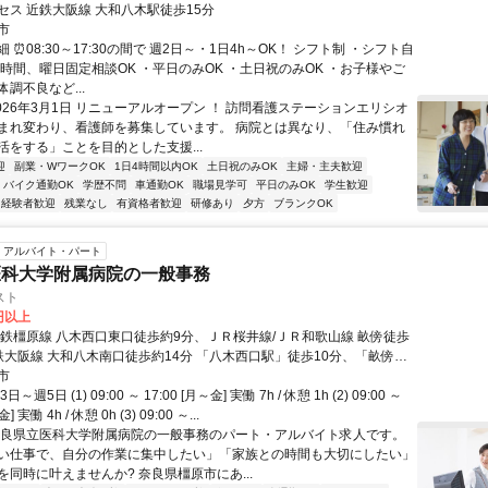
セス 近鉄大阪線 大和八木駅徒歩15分
市
 ⏰08:30～17:30の間で 週2日～・1日4h～OK！ シフト制 ・シフト自
ト時間、曜日固定相談OK ・平日のみOK ・土日祝のみOK ・お子様やご
調不良など...
026年3月1日 リニューアルオープン ！ 訪問看護ステーションエリシオ
まれ変わり、看護師を募集しています。 病院とは異なり、「住み慣れ
活をする」ことを目的とした支援...
迎
副業・WワークOK
1日4時間以内OK
土日祝のみOK
主婦・主夫歓迎
バイク通勤OK
学歴不問
車通勤OK
職場見学可
平日のみOK
学生歓迎
経験者歓迎
残業なし
有資格者歓迎
研修あり
夕方
ブランクOK
アルバイト・パート
医科大学附属病院の一般事務
スト
1円以上
近鉄橿原線 八木西口東口徒歩約9分、ＪＲ桜井線/ＪＲ和歌山線 畝傍徒歩
鉄大阪線 大和八木南口徒歩約14分 「八木西口駅」徒歩10分、「畝傍
0分
市
週5日 (1) 09:00 ～ 17:00 [月～金] 実働 7h / 休憩 1h (2) 09:00 ～
] 実働 4h / 休憩 0h (3) 09:00 ～...
奈良県立医科大学附属病院の一般事務のパート・アルバイト求人です。
い仕事で、自分の作業に集中したい」「家族との時間も大切にしたい」
を同時に叶えませんか? 奈良県橿原市にあ...