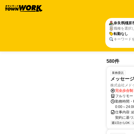
奈良県
橿原
職種を選択
転勤なし
キーワード
580件
業務委託
メッセー
株式会社メド
完全歩合制
フルリモー
勤務時間・
0:00～2
仕事内容:
契約に基づ
週1日からOK