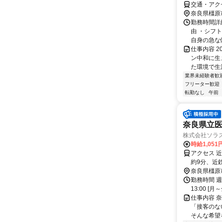
交通・アク
奈良県橿原
勤務時間詳細
由 ・シフ
自身の急な体
仕事内容 2
ン中和に生
た環境で生
業界未経験者歓
フリーター歓迎
転勤なし
午前
奈良県立
株式会社ソラ
時給1,05
アクセス 
約9分、近
駅」徒歩1
奈良県橿原
勤務時間 週3日～
13:00 [月～金
仕事内容 
「接客のな
そんな希望