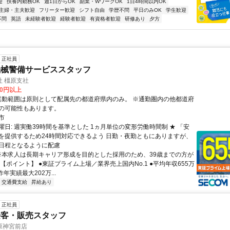
迎
扶養内勤務OK
週1日からOK
副業・WワークOK
1日4時間以内OK
主婦・主夫歓迎
フリーター歓迎
シフト自由
学歴不問
平日のみOK
学生歓迎
不問
英語
未経験者歓迎
経験者歓迎
有資格者歓迎
研修あり
夕方
正社員
機械警備サービススタッフ
 橿原支社
00円以上
の可能性もあります。
市
曜日: 週実働39時間を基準とした 1ヵ月単位の変形労働時間制 ★ 「安
を提供するため24時間対応できるよう 日勤・夜勤ともにありますが、
日程となるように配慮
 ※本求人は長期キャリア形成を目的とした採用のため、39歳までの方が
【ポイント】 ●東証プライム上場／業界売上国内No.1 ●平均年収655万
昨年実績最大202万...
交通費支給
昇給あり
正社員
接客・販売スタッフ
原神宮前店