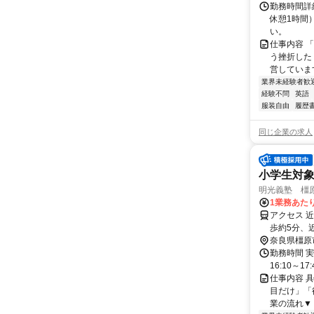
勤務時間詳
休憩1時間
い。
仕事内容 
う挫折したく
営しています
業界未経験者歓
経験不問
英語
服装自由
履歴
同じ企業の求人
小学生対
明光義塾 橿原
1業務あたり
アクセス 
歩約5分、
奈良県橿原
勤務時間 実
16:10～17:
仕事内容 
目だけ」「
業の流れ▼ 