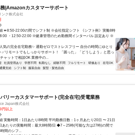
務|Amazonカスタマーサポート
リンク株式会社
円
ト
 ⏩8:50-22:00の間でシフト制 ※会社指定シフト 《シフト例》実働8時
-18:00 ・12:50-22:00 ※健康管理のため勤務間インターバル 設定あり ※
✨人気の完全在宅勤務✨ 通勤ゼロでストレスフリー 自分の時間にゆとり
♪ ✅リモートでもしっかりサポート！ 「困った」「どうしよう」と思っ
チャットで相談OK 業務中の...
迎
社員登用あり
学歴不問
転勤なし
経験不問
フルリモート
研修あり
在宅OK
通費支給
シフト制
服装自由
髪型・髪色自由
バリーカスタマーサポート(完全在宅)受電業務
ance Japan株式会社
00円以上
ト
 実働時間：1日あたり8時間 平均勤務日数：1ヶ月あたり20日 〜 21日
日あたりの実働時間：最大8時間/日 ◆7～25時(可能な方は27時)の間で
時間のシフ...