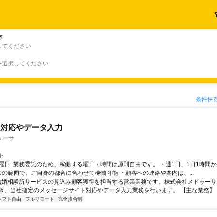
市
してください
を選択してください
条件保
ジ対応やデータ入力
ゥーサ
ト
曜日: 業務委託のため、稼働する曜日・時間は原則自由です。 ・週1日、1日1時間か
4:00の範囲で、ご自身の都合に合わせて稼働可能 ・顧客への連絡や案内は、...
 結婚相談所サービスの見込み顧客獲得を担当する営業業務です。株式会社メドゥー
き、当社指定のメッセージサイト対応やデータ入力業務を行います。 【主な業務】 ・見
シフト自由
フルリモート
完全歩合制