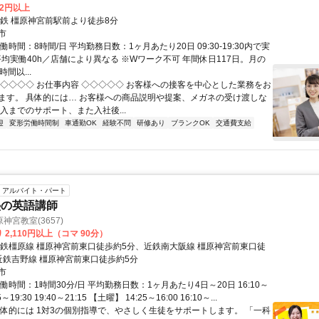
82円以上
近鉄 橿原神宮前駅前より徒歩8分
市
働時間：8時間/日 平均勤務日数：1ヶ月あたり20日 09:30-19:30内で実
平均実働40h／店舗により異なる ※Wワーク不可 年間休日117日。月の
間以...
◇◇◇◇◇ お仕事内容 ◇◇◇◇◇ お客様への接客を中心とした業務をお
ます。 具体的には… お客様への商品説明や提案、メガネの受け渡しな
入までのサポート、また入社後...
迎
変形労働時間制
車通勤OK
経験不問
研修あり
ブランクOK
交通費支給
アルバイト・パート
塾の英語講師
神宮教室(3657)
 2,110円以上（コマ 90分）
近鉄橿原線 橿原神宮前東口徒歩約5分、近鉄南大阪線 橿原神宮前東口徒
近鉄吉野線 橿原神宮前東口徒歩約5分
市
働時間：1時間30分/日 平均勤務日数：1ヶ月あたり4日～20日 16:10～
55～19:30 19:40～21:15 【土曜】 14:25～16:00 16:10～...
具体的には 1対3の個別指導で、やさしく生徒をサポートします。 「一科