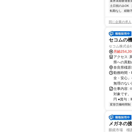
業界未経験者歓
土日祝のみOK
転勤なし
経験
同じ企業の求人
セコムの
セコム株式会社
月給254,3
アクセス: 異動範囲は原則として配属先の都道府県内のみ。 ※通勤圏内の他都道府
県への異動
奈良県橿原
勤務時間・
全・安心」
無理のない
仕事内容:
対象です。 
円 ●賞与：
変形労働時間制
メガネの
眼鏡市場 橿