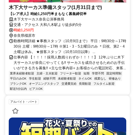
木下大サーカス準備スタッフ(1月31日まで)
【レア求人】時給1,250円🌟まもなく募集締切🌟
木下大サーカス奈良公演事務局
交通・アクセス 大和八木駅より徒歩約5分
時給1,250円
奈良県橿原市
勤務時間詳細 ★事務スタッフ（10月9日まで） 平日：9時30分～17時
30分 土曜：9時30分～17時 ※第1・3・5土曜日のみ ＊日祝、第2・4
土曜は休み。 ★接客スタッフ（10月10日以降） ...
仕事内容 【！！！！採用人数残りわずか！！！！】 12年ぶりに木下
大サーカスが奈良にやってくる‼ サーカスを成功させるためのお手伝
いができる方を募集‼ ⭐主な仕事内容⭐ お客様からの電話対応、来客...
業界未経験者歓迎
主婦・主夫歓迎
フリーター歓迎
短期
学歴不問
固定時間制
平日のみOK
学生歓迎
経験不問
未経験者歓迎
ネイルOK
残業なし
研修あり
ブランクOK
オープニングスタッフ
交通費支給
長期歓迎
フルタイム歓迎
駅近5分以内
ピアスOK
アルバイト・パート