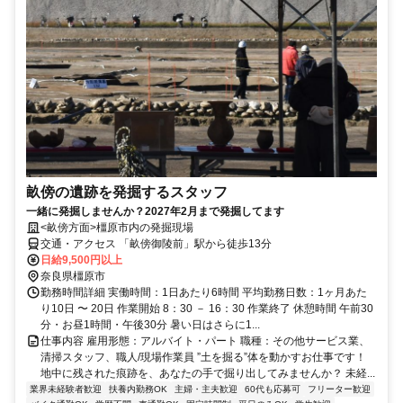
畝傍の遺跡を発掘するスタッフ
一緒に発掘しませんか？2027年2月まで発掘してます
<畝傍方面>橿原市内の発掘現場
交通・アクセス 「畝傍御陵前」駅から徒歩13分
日給9,500円以上
奈良県橿原市
勤務時間詳細 実働時間：1日あたり6時間 平均勤務日数：1ヶ月あた
り10日 〜 20日 作業開始 8：30 － 16：30 作業終了 休憩時間 午前30
分・お昼1時間・午後30分 暑い日はさらに1...
仕事内容 雇用形態：アルバイト・パート 職種：その他サービス業、
清掃スタッフ、職人/現場作業員 ”土を掘る”体を動かすお仕事です！
地中に残された痕跡を、あなたの手で掘り出してみませんか？ 未経...
業界未経験者歓迎
扶養内勤務OK
主婦・主夫歓迎
60代も応募可
フリーター歓迎