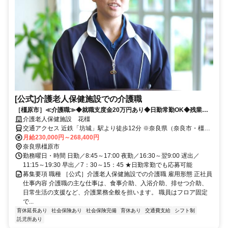
[公式]介護老人保健施設での介護職
［橿原市］≪介護職≫◆就職支度金20万円あり◆日勤常勤OK◆残業殆
どなし◆託児所あり◆福利厚生が充実
介護老人保健施設 花橿
交通アクセス 近鉄「坊城」駅より徒歩12分 ※奈良県（奈良市・橿原
市・大和高田市・吉野郡・五條市）や和歌山県橋本市など 奈良県
月給230,000円～268,400円
内・県外から幅広く通勤されています。
奈良県橿原市
勤務曜日・時間 日勤／8:45～17:00 夜勤／16:30～翌9:00 遅出／
11:15～19:30 早出／7：30～15：45 ★日勤常勤でも応募可能
募集要項 職種 ［公式］介護老人保健施設での介護職 雇用形態 正社員
仕事内容 介護職の主な仕事は、食事介助、入浴介助、排せつ介助、
日常生活の支援など、介護業務全般を担います。 職員はフロア固定
で...
育休延長あり
社会保険あり
社会保険完備
育休あり
交通費支給
シフト制
託児所あり