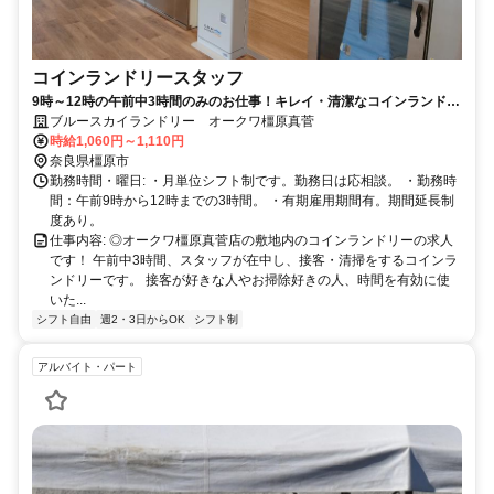
コインランドリースタッフ
9時～12時の午前中3時間のみのお仕事！キレイ・清潔なコインランドリ
ーのオープニングスタッフです
ブルースカイランドリー オークワ橿原真菅
時給1,060円～1,110円
奈良県橿原市
勤務時間・曜日: ・月単位シフト制です。勤務日は応相談。 ・勤務時
間：午前9時から12時までの3時間。 ・有期雇用期間有。期間延長制
度あり。
仕事内容: ◎オークワ橿原真菅店の敷地内のコインランドリーの求人
です！ 午前中3時間、スタッフが在中し、接客・清掃をするコインラ
ンドリーです。 接客が好きな人やお掃除好きの人、時間を有効に使
いた...
シフト自由
週2・3日からOK
シフト制
アルバイト・パート