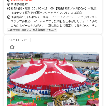
月給250,000円以上
奈良県橿原市
勤務時間・曜日: 10：00～19：00 【実働8時間／休憩60分】 ✅残業
ほぼナシ！原則定時退社 ✅ワークライフバランス抜群◎
仕事内容: ＼未経験からIT業界デビュー！／ ゲーム・アプリのテスト
スタッフ募集◎ 「ゲームやアプリに関わる仕事がしたい」 「子供の
ころからゲームが大好き」 「正社員として安定して働きたい」 そ...
固定時間制
残業なし
交通費支給
昇給あり
アルバイト・パート