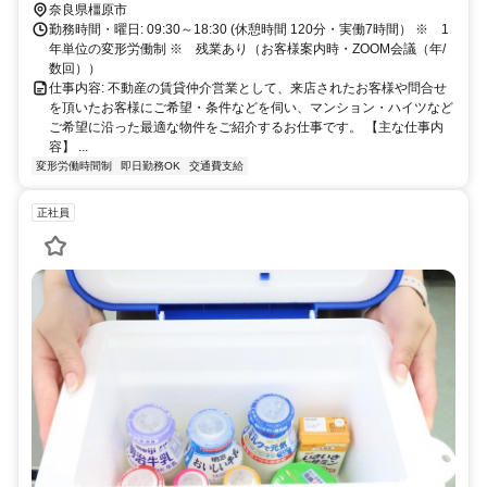
奈良県橿原市
勤務時間・曜日: 09:30～18:30 (休憩時間 120分・実働7時間） ※ 1
年単位の変形労働制 ※ 残業あり（お客様案内時・ZOOM会議（年/
数回））
仕事内容: 不動産の賃貸仲介営業として、来店されたお客様や問合せ
を頂いたお客様にご希望・条件などを伺い、マンション・ハイツなど
ご希望に沿った最適な物件をご紹介するお仕事です。 【主な仕事内
容】 ...
変形労働時間制
即日勤務OK
交通費支給
正社員