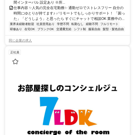
間インターバル 設定あり ※所...
仕事内容 ✨人気の完全在宅勤務✨ 通勤ゼロでストレスフリー 自分の
時間にゆとりが持てます♪ ✅リモートでもしっかりサポート！ 「困っ
た」「どうしよう」と思ったら すぐにチャットで相談OK 業務中の...
業界未経験者歓迎
社員登用あり
学歴不問
転勤なし
経験不問
フルリモート
研修あり
在宅OK
ブランクOK
交通費支給
シフト制
服装自由
髪型・髪色自由
同じ企業の求人
正社員