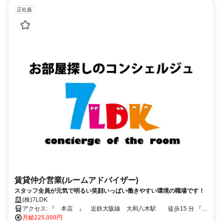
正社員
賃貸仲介営業(ルームアドバイザー)
スタッフ全員が元気で明るい笑顔いっぱい働きやすい環境の職場です！
(株)7LDK
アクセス: 『 本店 』 近鉄大阪線 大和八木駅 徒歩15 分 『
神宮前店 』 近鉄大阪線 橿原神宮前駅 徒歩3分
月給225,000円