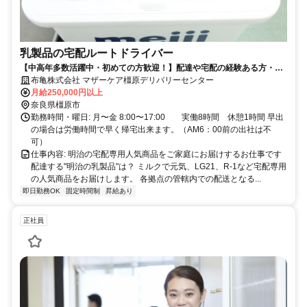
乳製品の宅配ルートドライバー
【中高年多数活躍中・初めての方歓迎！】配達や宅配の経験ある方・好
きな方歓迎
布亀株式会社 マザーケア橿原デリバリーセンター
月給250,000円以上
奈良県橿原市
勤務時間・曜日: 月〜金 8:00〜17:00 実働8時間 休憩1時間 早出
の場合は労働時間で早く帰宅出来ます。（AM6：00前の出社は不
可）
仕事内容: 明治の宅配専用人気商品をご家庭にお届けするお仕事です
配達する"明治の乳製品"は？ ミルクで元気、LG21、R-1など宅配専用
の人気商品をお届けします。 各拠点の管轄内での配送となる...
即日勤務OK
固定時間制
昇給あり
正社員