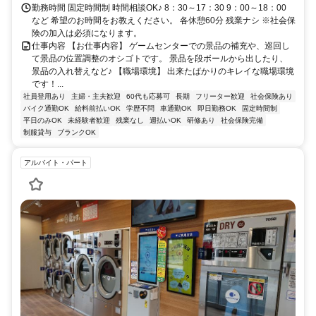
勤務時間 固定時間制 時間相談OK♪ 8：30～17：30 9：00～18：00
など 希望のお時間をお教えください。 各休憩60分 残業ナシ ※社会保
険の加入は必須になります。
仕事内容 【お仕事内容】 ゲームセンターでの景品の補充や、巡回し
て景品の位置調整のオシゴトです。 景品を段ボールから出したり、
景品の入れ替えなど♪ 【職場環境】 出来たばかりのキレイな職場環境
です！...
社員登用あり
主婦・主夫歓迎
60代も応募可
長期
フリーター歓迎
社会保険あり
バイク通勤OK
給料前払いOK
学歴不問
車通勤OK
即日勤務OK
固定時間制
平日のみOK
未経験者歓迎
残業なし
週払いOK
研修あり
社会保険完備
制服貸与
ブランクOK
アルバイト・パート