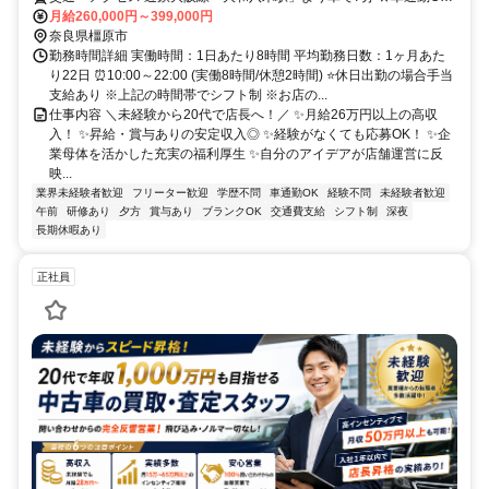
★交通費規定支給
月給260,000円～399,000円
奈良県橿原市
勤務時間詳細 実働時間：1日あたり8時間 平均勤務日数：1ヶ月あた
り22日 ⏰10:00～22:00 (実働8時間/休憩2時間) ⭐休日出勤の場合手当
支給あり ※上記の時間帯でシフト制 ※お店の...
仕事内容 ＼未経験から20代で店長へ！／ ✨月給26万円以上の高収
入！ ✨昇給・賞与ありの安定収入◎ ✨経験がなくても応募OK！ ✨企
業母体を活かした充実の福利厚生 ✨自分のアイデアが店舗運営に反
映...
業界未経験者歓迎
フリーター歓迎
学歴不問
車通勤OK
経験不問
未経験者歓迎
午前
研修あり
夕方
賞与あり
ブランクOK
交通費支給
シフト制
深夜
長期休暇あり
正社員