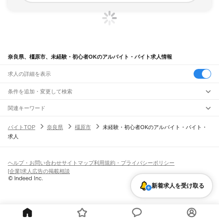
奈良県、橿原市、未経験・初心者OKのアルバイト・バイト求人情報
求人の詳細を表示
条件を追加・変更して検索
市区町村を追加・変更
関連キーワード
奈良県 未経験・初心者OK vr
奈良県 奈良市 未経験・初心者OK スーパー
奈良県
駅を追加・変更
バイトTOP
奈良県
橿原市
未経験・初心者OKのアルバイト・バイト・
奈良県 未経験・初心者OK ゲーム
奈良県 未経験・初心者OK 経理
奈良県
すべて
求人
奈良県 未経験・初心者OK デザイン
奈良市
大和高田市
大和郡山市
天理市
橿原市
桜井市
五條市
御所市
生駒市
香芝市
職種を追加・変更
大和路線
葛城市
宇陀市
山辺郡
生駒郡
磯城郡
宇陀郡
高市郡
北葛城郡
吉野郡
平城山駅
奈良駅
郡山駅
大和小泉駅
法隆寺駅
王寺駅
三郷駅
飲食・フードサービス
特徴を追加・変更
飲食・フードサービス
すべて
ヘルプ・お問い合わせ
サイトマップ
利用規約・プライバシーポリシー
奈良線
ホールスタッフ
キッチンスタッフ
皿洗い・洗い場
精肉・鮮魚加工
給食調理
人気
[企業]求人広告の掲載相談
平城山駅
奈良駅
雇用形態を追加・変更
パン屋（ベーカリー）
フードカウンター販売員
バー（BAR）・バーテンダー
日払いOK
高校生歓迎
学生歓迎
深夜の仕事
髪型・髪色自由
ひげOK
ネイルOK
新着求人を受け取る
飲食店補助（開店・閉店準備）
飲食店（店長・マネージャー）
JR和歌山線
ピアスOK
アルバイト・パート
履歴書不要
オープニングスタッフ
留学生・外国人活躍中
都道府県を変更
営業・販売
王寺駅
畠田駅
志都美駅
香芝駅
ＪＲ五位堂駅
高田駅
大和新庄駅
御所駅
玉手駅
掖上駅
勤務期間
正社員
吉野口駅
北宇智駅
五条駅
大和二見駅
営業・販売
すべて
短期
契約社員
単発・1日OK
長期
期間限定（春夏冬休み等）
営業
テレフォンアポインター（テレアポ）
ルートセールス
コンビニ
シフト
派遣社員
万葉まほろば線
フードカウンター販売員
アパレル
家電量販店・携帯販売（携帯ショップ）