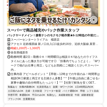
スーパーで商品補充やパック作業スタッフ
バックヤードメイン！接客ナシのモクモク軽作業★6-12時迄の午前だけ
×好きな曜日でOK★無理なく続けられて副業にもピッタリ★
スーパーセンタートライアル 橿原店
アクセス 近鉄橿原線 新ノ口出入口1徒歩約16分、近鉄大阪線 真菅徒
歩約18分、近鉄大阪線 大和八木北口徒歩約21分 近鉄「新ノ口駅」・
時給1,200円～1,300円
「真菅駅」から車で5分
奈良県橿原市
勤務時間 週2日～勤務ＯＫ！時間曜日は相談ＯＫ!!あなたのライフス
タイルにあった働き方が可能です◎ 「扶養内でちょうどよく」「Wワ
ークで他のお仕事と両立」などもお気軽にご相談ください!! スーパー
内...
仕事内容 アピールポイント *【早朝～12時までの午前のみ！時間帯は
相談OK◎家庭と両立する主婦さん多数】* *【午後は自由に過ごせる♪
家事や趣味の自分時間もたっぷり！】* *【社割で鮮魚を安くGET...
制服あり
扶養内勤務OK
社員登用あり
副業・WワークOK
1日4時間以内OK
土日祝のみOK
主婦・主夫歓迎
フリーター歓迎
バイク通勤OK
早朝
シフト自由
学歴不問
車通勤OK
平日のみOK
転勤なし
未経験者歓迎
午前
経験者歓迎
ブランクOK
交通費支給