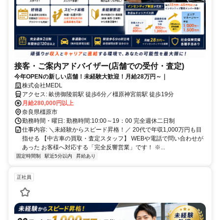
接客・ご案内アドバイザー(店舗での受付・査定)
今年OPENの新しい店舗！未経験大歓迎！月給28万円～｜
株式会社MEDL
アクセス: 畝傍御陵前駅 徒歩6分／橿原神宮前駅 徒歩19分
月給280,000円以上
奈良県橿原市
勤務時間・曜日: 勤務時間:10:00～19：00 完全週休二日制
仕事内容: ＼未経験からスピード昇格！／ 20代で年収1,000万円も目
指せる 【中古車の買取・査定スタッフ】 WEBや電話で問い合わせが
あった お客様へ対応する「完全反響営業」です！ ※...
固定時間制
駅近5分以内
昇給あり
正社員