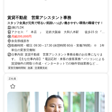
賃貸不動産 営業アシスタント事務
スタッフ全員が元気で明るい笑顔いっぱい働きやすい環境の職場です！
(株)7LDK
アクセス: 『 本店 』 近鉄大阪線 大和八木駅 徒歩15 分 『
神宮前店 』 近鉄大阪線 橿原神宮前駅 徒歩3分
月給200,000円
奈良県橿原市
勤務時間・曜日: 09:30～17:30 (休憩時間 60分・実働7時間） ※ 1年
単位の変形労働制
仕事内容: 賃貸不動産 営業アシスタント事務全般のお仕事になりま
す。 【主な仕事内容】 * 電話応対・来客の接客業務 * パソコンによる
賃貸物件の間取り作成・インターネットでの物件登録業務など ...
変形労働時間制
急募
交通費支給
正社員