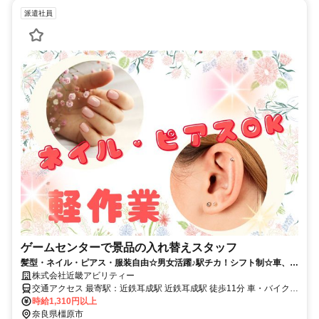
派遣社員
ゲームセンターで景品の入れ替えスタッフ
髪型・ネイル・ピアス・服装自由☆男女活躍♪駅チカ！シフト制☆車、バ
イク通勤OK
株式会社近畿アビリティー
交通アクセス 最寄駅：近鉄耳成駅 近鉄耳成駅 徒歩11分 車・バイク通
勤もOK 桜井市、天理市、磯城郡田原本町・大和高田市・高市郡高取
時給1,310円以上
町、吉野郡大淀町からもアクセス良好です☆
奈良県橿原市