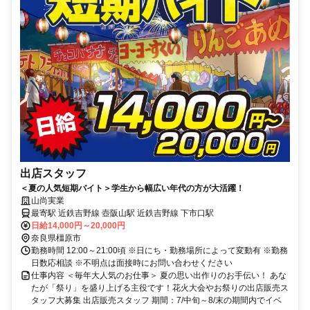
出店スタッフ
＜夏の人気短期バイト＞学生から幅広い年代の方が大活躍！
山尚実業
最寄駅 近鉄吉野線 壺阪山駅 近鉄吉野線 下市口駅
日給14,000円～20,000円
奈良県橿原市
勤務時間 12:00～21:00頃 ※日にち・勤務場所によって変動有 ※勤務
日数応相談 ※不明点は面接時にお問い合わせください
仕事内容 ＜毎年大人気のお仕事＞ 夏の思い出作りのお手伝い！ あな
たが「祭り」を盛り上げる主役です！花火大会やお祭りの出店販売ス
タッフ大募集 出店販売スタッフ 期間：7/中旬～8/末の期間内でイベ