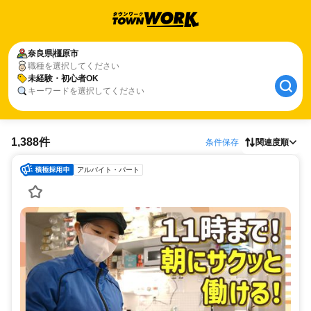
奈良県
橿原市
職種を選択してください
未経験・初心者OK
キーワードを選択してください
1,388件
条件保存
関連度順
アルバイト・パート