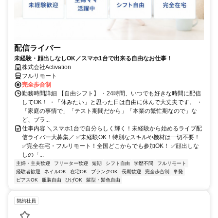
配信ライバー
未経験・顔出しなしOK／スマホ1台で出来る自由なお仕事！
株式会社Activation
フルリモート
完全歩合制
勤務時間詳細 【自由シフト】 ・24時間、いつでも好きな時間に配信
してOK！ ・「休みたい」と思った日は自由に休んで大丈夫です。 ・
「家庭の事情で」「テスト期間だから」「本業の繁忙期なので」な
ど、プラ...
仕事内容 ＼スマホ1台で自分らしく輝く！未経験から始めるライブ配
信ライバー大募集／ ✅未経験OK！特別なスキルや機材は一切不要！
✅完全在宅・フルリモート！全国どこからでも参加OK！ ✅顔出しな
しの「...
主婦・主夫歓迎
フリーター歓迎
短期
シフト自由
学歴不問
フルリモート
経験者歓迎
ネイルOK
在宅OK
ブランクOK
長期歓迎
完全歩合制
単発
ピアスOK
服装自由
ひげOK
髪型・髪色自由
契約社員