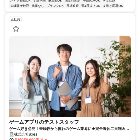
バイク通勤OK
学歴不問
車通勤OK
固定時間制
平日のみOK
学生歓迎
未経験者歓迎
残業なし
ブランクOK
長期歓迎
週4日以上OK
友達と応募OK
正社員
ゲームアプリのテストスタッフ
ゲーム好き必見！未経験から憧れのゲーム業界に★完全週休二日制＆残
業ほぼナシ◎
株式会社axes