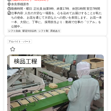
奈良県橿原市
勤務時間・曜日: 正社員 始業9時、終業17時、休憩1時間 実労7時間
仕事内容: 人生の大切な一場面を、心を込めてお届けすることが私た
ちの使命。 お花を通じて大切な人への想いを表現します。 お花一本
一本、大切に、丁寧に。 採用担当より：動画で仕事の「リアル」を
公開中...
シフト自由
駅近5分以内
シフト制
昇給あり
アルバイト・パート