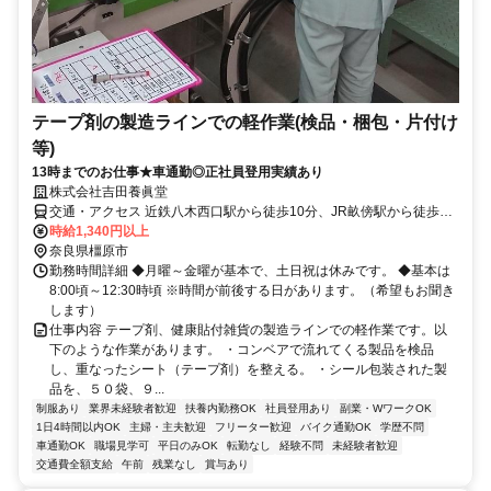
テープ剤の製造ラインでの軽作業(検品・梱包・片付け
等)
13時までのお仕事★車通勤◎正社員登用実績あり
株式会社吉田養眞堂
交通・アクセス 近鉄八木西口駅から徒歩10分、JR畝傍駅から徒歩5
分 車通勤できます。（駐車場完備）
時給1,340円以上
奈良県橿原市
勤務時間詳細 ◆月曜～金曜が基本で、土日祝は休みです。 ◆基本は
8:00頃～12:30時頃 ※時間が前後する日があります。（希望もお聞き
します）
仕事内容 テープ剤、健康貼付雑貨の製造ラインでの軽作業です。以
下のような作業があります。 ・コンベアで流れてくる製品を検品
し、重なったシート（テープ剤）を整える。 ・シール包装された製
品を、５０袋、９...
制服あり
業界未経験者歓迎
扶養内勤務OK
社員登用あり
副業・WワークOK
1日4時間以内OK
主婦・主夫歓迎
フリーター歓迎
バイク通勤OK
学歴不問
車通勤OK
職場見学可
平日のみOK
転勤なし
経験不問
未経験者歓迎
交通費全額支給
午前
残業なし
賞与あり