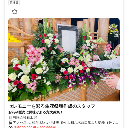
正社員
セレモニーを彩る生花祭壇作成のスタッフ
お花や販売に興味がある方大募集！
有限会社花工房
アクセス: 大和八木駅より徒歩 8分 大和八木西口駅より徒歩 3分 JR
畝傍駅よら徒歩 6分
月給200,000円～400,000円