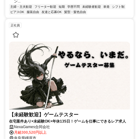
ン...
主婦・主夫歓迎
フリーター歓迎
短期
学歴不問
未経験者歓迎
単発
シフト制
ピアスOK
服装自由
友達と応募OK
髪型・髪色自由
正社員
【未経験歓迎】ゲームテスター
在宅案件あり×未経験OK×年休135日！ゲームを仕事にできるレア求人
NexaGames合同会社
月給300,520円以上
奈良県橿原市