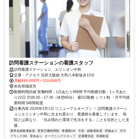
訪問看護ステーションの看護スタッフ
訪問看護ステーション エリシオン中和
交通・アクセス 近鉄大阪線 大和八木駅徒歩15分
月給260,000円～310,000円
奈良県橿原市
勤務時間詳細 実働時間：1日あたり8時間 平均勤務日数：1ヶ月あた
り22日 ⏰08:30～17:30（休憩60分） 週5日勤務 シフト制 ・月平均残
業時間 5時間程度
仕事内容 2026年3月1日 リニューアルオープン ！ 訪問看護ステーシ
ョンエリシオン中和に生まれ変わり、看護師を募集しています。 病
院とは異なり、「住み慣れた環境で生活をする」ことを目的とした支
援...
業界未経験者歓迎
変形労働時間制
車通勤OK
午前
経験者歓迎
研修あり
夕方
ブランクOK
育休あり
オープニングスタッフ
交通費支給
長期歓迎