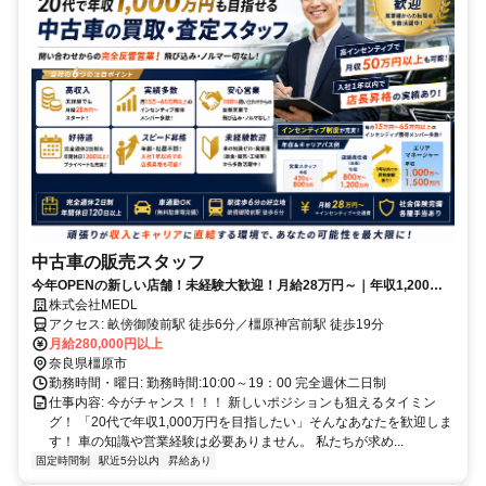
中古車の販売スタッフ
今年OPENの新しい店舗！未経験大歓迎！月給28万円～｜年収1,200万
円可能｜反響営業のみ
株式会社MEDL
アクセス: 畝傍御陵前駅 徒歩6分／橿原神宮前駅 徒歩19分
月給280,000円以上
奈良県橿原市
勤務時間・曜日: 勤務時間:10:00～19：00 完全週休二日制
仕事内容: 今がチャンス！！！ 新しいポジションも狙えるタイミン
グ！ 「20代で年収1,000万円を目指したい」そんなあなたを歓迎しま
す！ 車の知識や営業経験は必要ありません。 私たちが求め...
固定時間制
駅近5分以内
昇給あり