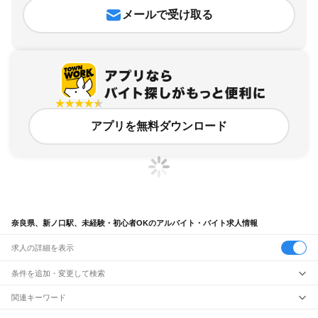
メールで受け取る
アプリを無料ダウンロード
奈良県、新ノ口駅、未経験・初心者OKのアルバイト・バイト求人情報
求人の詳細を表示
条件を追加・変更して検索
市区町村を追加・変更
関連キーワード
完全在宅ワーク 全国
シール貼り 在宅
現在地周辺
ガチャガチャ
犬カフェ
奈良県