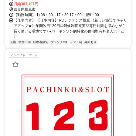
月給383,197円
奈良県橿原市
【勤務時間】 1) 08：30～17：30 17：00～翌9：00
【仕事内容】 【仕事内容】 PDレジデンス橿原 《新しい施設でキャリ
アアップ★》年間休日120日◎研修制度充実◎専門知識を深めながら
長く働ける環境です♪ ●パーキンソン病特化の住宅型有料老人ホーム
に...
長期
学歴不問
経験者歓迎
ブランクOK
シフト制
昇給あり
アルバイト・パート