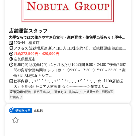
店舗運営スタッフ
大手ならではの働きやすさ◎賞与・産休育休・住宅手当等あり！厚待遇
でお待ちしています♪長堀橋徒歩8分♪
123+N 橿原店
アクセス 近鉄橿原線 新ノ口出入口1徒歩約7分、近鉄橿原線 笠縫臨時
改札口徒歩約22分、近鉄大阪線 大和八木北口徒歩約25分 新ノ口駅か
月給272,500円～420,000円
ら徒歩5分
奈良県橿原市
勤務時間 総労働時間：1ヶ月あたり165時間 9:00～24:00で実働7.5時
間の変形労働時間制 シフト例： ◇9:00～17:30 ◇15:00～23:30 ＊実
働7.5h/休憩1h ＊シフ...
仕事内容 ｡.｡:+* ﾟ ﾟ *+:｡.｡:+* ﾟ ﾟ *+:｡.｡.｡:+*ﾟ ﾟ *+:｡.｡: ☆ 「100店舗拡
大」を見据えたコア人材募集 ☆ ◇‐‐‐‐‐‐‐‐‐‐‐‐‐◇ 創業より...
変形労働時間制
住宅手当あり
研修あり
賞与あり
交通費支給
長期歓迎
社割あり
正社員