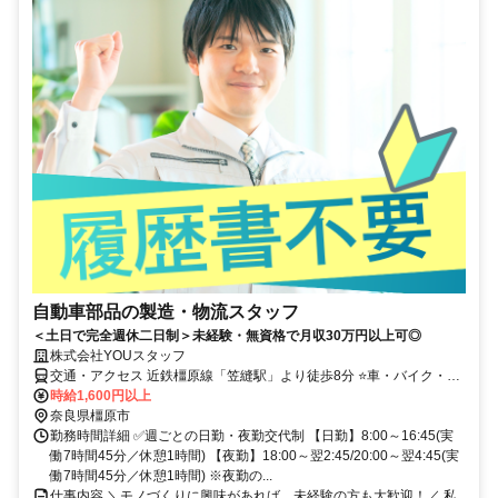
自動車部品の製造・物流スタッフ
＜土日で完全週休二日制＞未経験・無資格で月収30万円以上可◎
株式会社YOUスタッフ
交通・アクセス 近鉄橿原線「笠縫駅」より徒歩8分 ⭐車・バイク・自
転車通勤OK ⭐大和八木駅より送迎バスあり
時給1,600円以上
奈良県橿原市
勤務時間詳細 ✅週ごとの日勤・夜勤交代制 【日勤】8:00～16:45(実
働7時間45分／休憩1時間) 【夜勤】18:00～翌2:45/20:00～翌4:45(実
働7時間45分／休憩1時間) ※夜勤の...
仕事内容 ＼モノづくりに興味があれば、未経験の方も大歓迎！／ 私