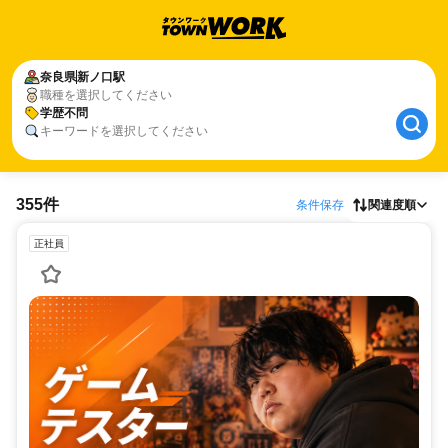
奈良県
新ノ口駅
職種を選択してください
学歴不問
キーワードを選択してください
355件
条件保存
関連度順
正社員