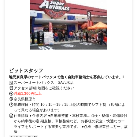
ピットスタッフ
地元奈良県のオートバックスで働く自動車整備士を募集しています。I・
Uターン歓迎！
スーパーオートバックス SA八木店
アクセス 詳細 地図をご確認ください
時給1,300円以上
奈良県橿原市
勤務曜日・時間 10：15～19：15 上記の時間でシフト制 （店舗によ
って異なる場合があります）
仕事情報 ● 仕事内容 ●自動車整備・車検業務…点検・整備・装備取付
から納車後の定 期点検、車検整備など。お客様の安全・快適なカー
ライフをサポ ートする重要な業務です。 ●点検・修理業務…万一、故
障...