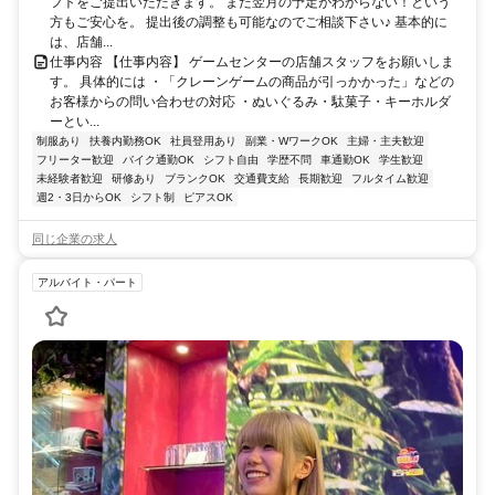
フトをご提出いただきます。 まだ翌月の予定がわからない！という
方もご安心を。 提出後の調整も可能なのでご相談下さい♪ 基本的に
は、店舗...
仕事内容 【仕事内容】 ゲームセンターの店舗スタッフをお願いしま
す。 具体的には ・「クレーンゲームの商品が引っかかった」などの
お客様からの問い合わせの対応 ・ぬいぐるみ・駄菓子・キーホルダ
ーとい...
制服あり
扶養内勤務OK
社員登用あり
副業・WワークOK
主婦・主夫歓迎
フリーター歓迎
バイク通勤OK
シフト自由
学歴不問
車通勤OK
学生歓迎
未経験者歓迎
研修あり
ブランクOK
交通費支給
長期歓迎
フルタイム歓迎
週2・3日からOK
シフト制
ピアスOK
同じ企業の求人
アルバイト・パート