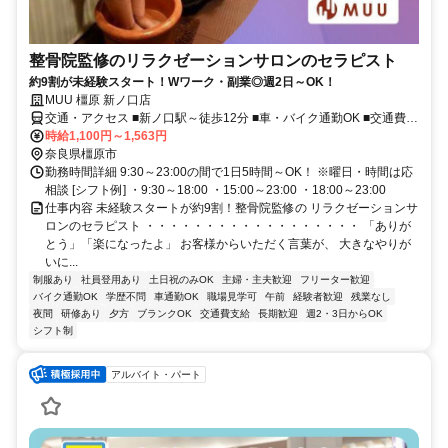
整骨院監修のリラクゼーションサロンのセラピスト
約9割が未経験スタート！Wワーク・副業◎週2日～OK！
MUU 橿原 新ノ口店
交通・アクセス ■新ノ口駅～徒歩12分 ■車・バイク通勤OK ■交通費全
額支給（条件あり）
時給1,100円～1,563円
奈良県橿原市
勤務時間詳細 9:30～23:00の間で1日5時間～OK！ ※曜日・時間は応
相談 [シフト例] ・9:30～18:00 ・15:00～23:00 ・18:00～23:00
仕事内容 未経験スタートが約9割！整骨院監修の リラクゼーションサ
ロンのセラピスト ・・・・・・・・・・・・・・・・・・ 「ありが
とう」「楽になったよ」 お客様からいただく言葉が、 大きなやりが
いに...
制服あり
社員登用あり
土日祝のみOK
主婦・主夫歓迎
フリーター歓迎
バイク通勤OK
学歴不問
車通勤OK
職場見学可
午前
経験者歓迎
残業なし
夜間
研修あり
夕方
ブランクOK
交通費支給
長期歓迎
週2・3日からOK
シフト制
アルバイト・パート