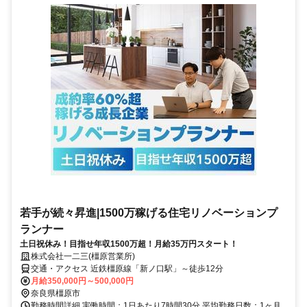
若手が続々昇進|1500万稼げる住宅リノベーションプ
ランナー
土日祝休み！目指せ年収1500万超！月給35万円スタート！
株式会社一二三(橿原営業所)
交通・アクセス 近鉄橿原線「新ノ口駅」～徒歩12分
月給350,000円～500,000円
奈良県橿原市
勤務時間詳細 実働時間：1日あたり7時間30分 平均勤務日数：1ヶ月