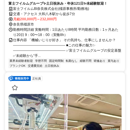
富士フイルムグループ✨土日祝休み・年休121日✨未経験歓迎！
富士フイルムBI奈良株式会社(橿原事務所/勤務地)
交通・アクセス 大和八木駅から徒歩7分
月給200,000円～232,000円
奈良県橿原市
勤務時間詳細 実働時間：1日あたり8時間 平均勤務日数：1ヶ月あた
り20日 9：00〜18：00（実働8h）
仕事内容 「機械いじりが好き」 その気持ち、仕事にしませんか？
――――――――――――――― ■この仕事の魅力✨
――――――――――――――― ✅富士フイルムグループの安定基盤
✅未経験から“手...
業界未経験者歓迎
学歴不問
固定時間制
転勤なし
経験不問
研修あり
賞与あり
ブランクOK
交通費支給
土日祝休み
正社員