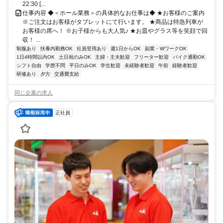
22:30 [...
仕事内容 ◆＜ホール業務＞の具体的なお仕事は◆ ★お客様のご案内
※ご注文はお客様がタブレットにて行います。 ★商品は特急列車が
お客様の席へ！ ※お子様からも大人気♪ ★お皿やグラス等を笑顔で回
収！ ...
制服あり
扶養内勤務OK
社員登用あり
週1日からOK
副業・WワークOK
1日4時間以内OK
土日祝のみOK
主婦・主夫歓迎
フリーター歓迎
バイク通勤OK
シフト自由
学歴不問
平日のみOK
学生歓迎
未経験者歓迎
午前
経験者歓迎
研修あり
夕方
交通費支給
同じ企業の求人
正社員