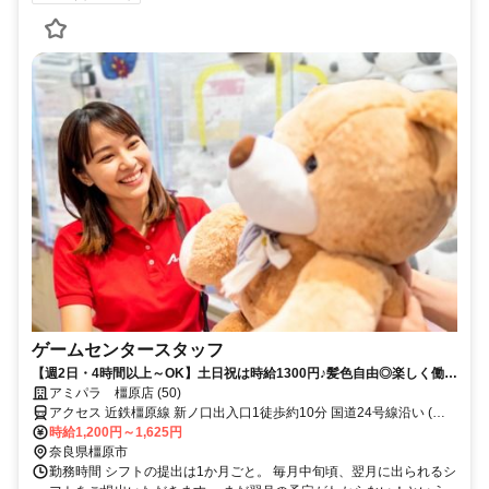
ゲームセンタースタッフ
【週2日・4時間以上～OK】土日祝は時給1300円♪髪色自由◎楽しく働き
たい方大歓迎♪
アミパラ 橿原店 (50)
アクセス 近鉄橿原線 新ノ口出入口1徒歩約10分 国道24号線沿い (車
通勤OK)
時給1,200円～1,625円
奈良県橿原市
勤務時間 シフトの提出は1か月ごと。 毎月中旬頃、翌月に出られるシ