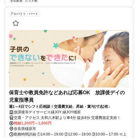
学生歓迎
シフト制
アルバイト・パート
保育士や教員免許などあれば応募OK 放課後デイの
児童指導員
週1～4日でシフト応相談！交通費支給、昇給・賞与(寸志)有♪
放課後等デイサービス縁JOY 縁JOY橿原
交通・アクセス 大和八木駅より車4分 徒歩8分 交通費規定支給！
時給1,200円～1,600円
奈良県橿原市
勤務時間詳細 ①14:00～19:00 ②12:00～18:00 ③10:00～17:00 ※上