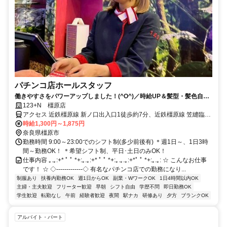
パチンコ店ホールスタッフ
働きやすさをパワーアップしました！(^O^)／時給UP＆髪型・髪色自由
★ネイルもOK♪
123+N 橿原店
アクセス 近鉄橿原線 新ノ口出入口1徒歩約7分、近鉄橿原線 笠縫臨時
改札口徒歩約22分、近鉄大阪線 大和八木北口徒歩約25分 新ノ口駅か
時給1,300円～1,875円
ら徒歩5分
奈良県橿原市
勤務時間 9:00～23:00でのシフト制(多少前後有) ＊週1日～、1日3時
間～勤務OK！ ＊希望シフト制、平日･土日のみOK！
仕事内容 ｡.｡:+* ﾟ ﾟ *+:｡.｡:+* ﾟ ﾟ *+:｡.｡.｡:+*ﾟ ﾟ *+:｡.｡: ☆ こんなお仕事
です！ ☆ ◇‐‐‐‐‐‐‐‐‐‐‐‐‐◇ 有名なパチンコ店での勤務になり...
制服あり
扶養内勤務OK
週1日からOK
副業・WワークOK
1日4時間以内OK
主婦・主夫歓迎
フリーター歓迎
早朝
シフト自由
学歴不問
即日勤務OK
学生歓迎
転勤なし
午前
経験者歓迎
夜間
駅ナカ
研修あり
夕方
ブランクOK
アルバイト・パート