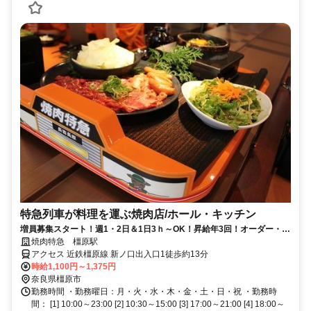
特急列車が料理を運ぶ焼肉店/ホール・キッチン
増員募集スタート！週1・2日＆1日3ｈ～OK！昇給年3回！オーダー・配
膳・レジはセルフで初バイトも安心♪
焼肉特急 橿原駅
アクセス 近鉄橿原線 新ノ口出入口1徒歩約13分
時給1,100円～1,375円
奈良県橿原市
勤務時間 ・勤務曜日：月・火・水・木・金・土・日・祝 ・勤務時
間： [1] 10:00～23:00 [2] 10:30～15:00 [3] 17:00～21:00 [4] 18:00～