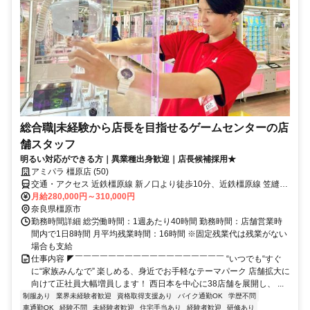
総合職|未経験から店長を目指せるゲームセンターの店
舗スタッフ
明るい対応ができる方｜異業種出身歓迎｜店長候補採用★
アミパラ 橿原店 (50)
交通・アクセス 近鉄橿原線 新ノ口より徒歩10分、近鉄橿原線 笠縫よ
り徒歩19分 ★車・バイク通勤OK
月給280,000円～310,000円
奈良県橿原市
勤務時間詳細 総労働時間：1週あたり40時間 勤務時間：店舗営業時
間内で1日8時間 月平均残業時間：16時間 ※固定残業代は残業がない
場合も支給
仕事内容 ◤￣￣￣￣￣￣￣￣￣￣￣￣￣￣￣￣￣￣ “いつでも“すぐ
に“家族みんなで” 楽しめる、身近でお手軽なテーマパーク 店舗拡大に
向けて正社員大幅増員します！ 西日本を中心に38店舗を展開し、 ...
制服あり
業界未経験者歓迎
資格取得支援あり
バイク通勤OK
学歴不問
車通勤OK
経験不問
未経験者歓迎
住宅手当あり
経験者歓迎
研修あり