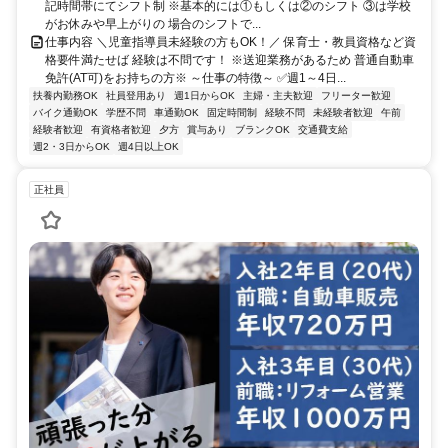
記時間帯にてシフト制 ※基本的には①もしくは②のシフト ③は学校
がお休みや早上がりの 場合のシフトで...
仕事内容 ＼児童指導員未経験の方もOK！／ 保育士・教員資格など資
格要件満たせば 経験は不問です！ ※送迎業務があるため 普通自動車
免許(AT可)をお持ちの方※ ～仕事の特徴～ ✅週1～4日...
扶養内勤務OK
社員登用あり
週1日からOK
主婦・主夫歓迎
フリーター歓迎
バイク通勤OK
学歴不問
車通勤OK
固定時間制
経験不問
未経験者歓迎
午前
経験者歓迎
有資格者歓迎
夕方
賞与あり
ブランクOK
交通費支給
週2・3日からOK
週4日以上OK
正社員