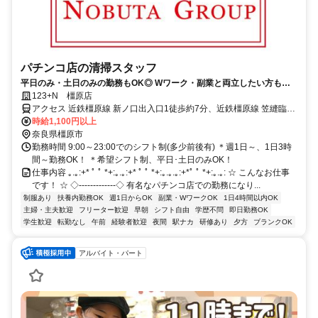
パチンコ店の清掃スタッフ
平日のみ・土日のみの勤務もOK◎ Wワーク・副業と両立したい方も大
歓迎！
123+N 橿原店
アクセス 近鉄橿原線 新ノ口出入口1徒歩約7分、近鉄橿原線 笠縫臨時
改札口徒歩約22分、近鉄大阪線 大和八木北口徒歩約25分 新ノ口駅か
時給1,100円以上
ら徒歩5分
奈良県橿原市
勤務時間 9:00～23:00でのシフト制(多少前後有) ＊週1日～、1日3時
間～勤務OK！ ＊希望シフト制、平日･土日のみOK！
仕事内容 ｡.｡:+* ﾟ ﾟ *+:｡.｡:+* ﾟ ﾟ *+:｡.｡.｡:+*ﾟ ﾟ *+:｡.｡: ☆ こんなお仕事
です！ ☆ ◇‐‐‐‐‐‐‐‐‐‐‐‐‐◇ 有名なパチンコ店での勤務になり...
制服あり
扶養内勤務OK
週1日からOK
副業・WワークOK
1日4時間以内OK
主婦・主夫歓迎
フリーター歓迎
早朝
シフト自由
学歴不問
即日勤務OK
学生歓迎
転勤なし
午前
経験者歓迎
夜間
駅ナカ
研修あり
夕方
ブランクOK
アルバイト・パート