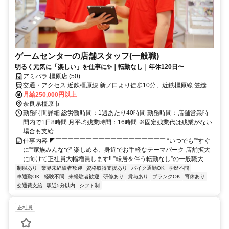
ゲームセンターの店舗スタッフ(一般職)
明るく元気に「楽しい」を仕事に✨｜転勤なし｜年休120日〜
アミパラ 橿原店 (50)
交通・アクセス 近鉄橿原線 新ノ口より徒歩10分、近鉄橿原線 笠縫よ
り徒歩19分 ★車・バイク通勤OK
月給250,000円以上
奈良県橿原市
勤務時間詳細 総労働時間：1週あたり40時間 勤務時間：店舗営業時
間内で1日8時間 月平均残業時間：16時間 ※固定残業代は残業がない
場合も支給
仕事内容 ◤￣￣￣￣￣￣￣￣￣￣￣￣￣￣￣￣￣￣ “いつでも”“すぐ
に”“家族みんなで” 楽しめる、身近でお手軽なテーマパーク 店舗拡大
に向けて正社員大幅増員します‼ ”転居を伴う転勤なし”の一般職大...
制服あり
業界未経験者歓迎
資格取得支援あり
バイク通勤OK
学歴不問
車通勤OK
経験不問
未経験者歓迎
研修あり
賞与あり
ブランクOK
育休あり
交通費支給
駅近5分以内
シフト制
正社員