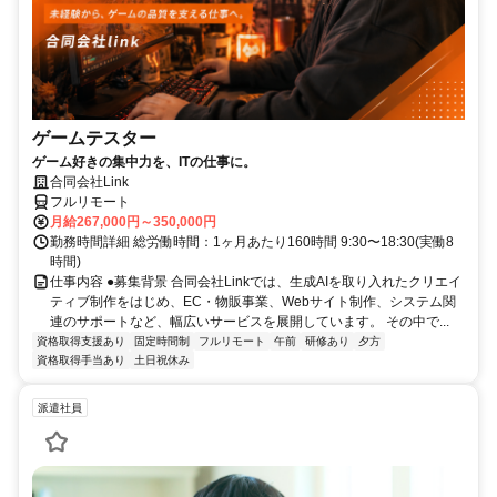
ゲームテスター
ゲーム好きの集中力を、ITの仕事に。
合同会社Link
フルリモート
月給267,000円～350,000円
勤務時間詳細 総労働時間：1ヶ月あたり160時間 9:30〜18:30(実働8
時間)
仕事内容 ●募集背景 合同会社Linkでは、生成AIを取り入れたクリエイ
ティブ制作をはじめ、EC・物販事業、Webサイト制作、システム関
連のサポートなど、幅広いサービスを展開しています。 その中で...
資格取得支援あり
固定時間制
フルリモート
午前
研修あり
夕方
資格取得手当あり
土日祝休み
派遣社員