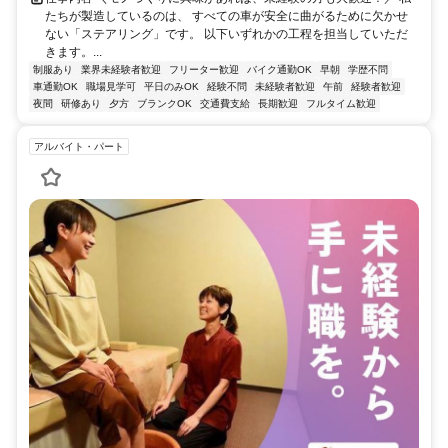
たちが製造しているのは、 すべての車が安全に曲がるために欠かせ
ない「ステアリング」です。 以下いずれかの工程を担当していただ
きます。...
制服あり
業界未経験者歓迎
フリーター歓迎
バイク通勤OK
早朝
学歴不問
車通勤OK
職場見学可
平日のみOK
経験不問
未経験者歓迎
午前
経験者歓迎
夜間
研修あり
夕方
ブランクOK
交通費支給
長期歓迎
フルタイム歓迎
アルバイト・パート