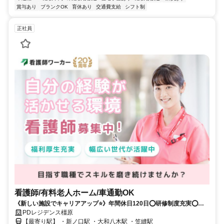
賞与あり
ブランクOK
育休あり
交通費支給
シフト制
正社員
看護師/有料老人ホーム/車通勤OK
《新しい施設でキャリアアップ⭐》年間休日120日⭕研修制度充実⭕専
門知識を深めながら長く働ける環境です✨
PDレジデンス橿原
【最寄り駅】 ・新ノ口駅 ・大和八木駅 ・笠縫駅