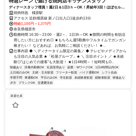
特急レーンで届ける焼肉店キッチンスタッフ
ディナースタッフ増員！週2日＆1日3ｈ～OK！昇給年3回！ほぼセルフ
で初バイトも安心♪紹介でボーナスもあり♪
焼肉特急 橿原駅
アクセス 近鉄橿原線 新ノ口出入口1徒歩約13分
時給1,100円～1,375円
奈良県橿原市
勤務時間 16:30～23:00 ・週2～、1日3h～OK ★隙間の時間を有効活
用したい方におすすめ◎ ★もちろん週5勤務やフルタイムでガンガン
稼ぎたい！ などあれば、お気軽にご相談ください！ ★...
仕事内容 ◆ ＼ディナータイム限定の募集／ ◆ テレビやメディアから
も注目の人気企業 ★「松屋グループ」★ ＼ 注目ポイント ／ ★未経
験◎”はじめての接客”も大歓迎！ ★1日4時間～！短時間もO...
制服あり
扶養内勤務OK
社員登用あり
副業・WワークOK
1日4時間以内OK
土日祝のみOK
主婦・主夫歓迎
フリーター歓迎
バイク通勤OK
シフト自由
学歴不問
車通勤OK
平日のみOK
学生歓迎
未経験者歓迎
経験者歓迎
研修あり
夕方
ブランクOK
交通費支給
派遣社員