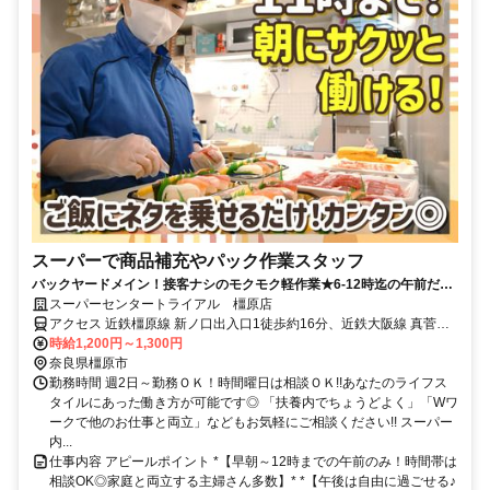
スーパーで商品補充やパック作業スタッフ
バックヤードメイン！接客ナシのモクモク軽作業★6-12時迄の午前だけ
×好きな曜日でOK★無理なく続けられて副業にもピッタリ★
スーパーセンタートライアル 橿原店
アクセス 近鉄橿原線 新ノ口出入口1徒歩約16分、近鉄大阪線 真菅徒
歩約18分、近鉄大阪線 大和八木北口徒歩約21分 近鉄「新ノ口駅」・
時給1,200円～1,300円
「真菅駅」から車で5分
奈良県橿原市
勤務時間 週2日～勤務ＯＫ！時間曜日は相談ＯＫ!!あなたのライフス
タイルにあった働き方が可能です◎ 「扶養内でちょうどよく」「Wワ
ークで他のお仕事と両立」などもお気軽にご相談ください!! スーパー
内...
仕事内容 アピールポイント *【早朝～12時までの午前のみ！時間帯は
相談OK◎家庭と両立する主婦さん多数】* *【午後は自由に過ごせる♪