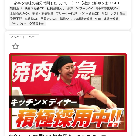
家事や趣味の自分時間もたっぷり！】* *【社割で鮮魚を安くGET...
制服あり
扶養内勤務OK
社員登用あり
副業・WワークOK
1日4時間以内OK
土日祝のみOK
主婦・主夫歓迎
フリーター歓迎
バイク通勤OK
早朝
シフト自由
学歴不問
車通勤OK
平日のみOK
転勤なし
未経験者歓迎
午前
経験者歓迎
ブランクOK
交通費支給
アルバイト・パート