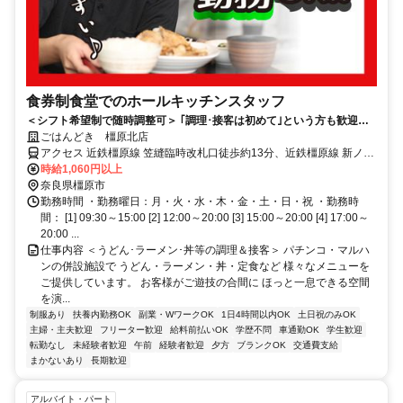
食券制食堂でのホールキッチンスタッフ
＜シフト希望制で随時調整可＞ ｢調理･接客は初めて｣という方も歓迎！
基礎から丁寧にフォローアップ！
ごはんどき 橿原北店
アクセス 近鉄橿原線 笠縫臨時改札口徒歩約13分、近鉄橿原線 新ノ口
出入口1徒歩約13分、近鉄橿原線 田原本東口徒歩約30分 笠縫駅より
時給1,060円以上
徒歩10分
奈良県橿原市
勤務時間 ・勤務曜日：月・火・水・木・金・土・日・祝 ・勤務時
間： [1] 09:30～15:00 [2] 12:00～20:00 [3] 15:00～20:00 [4] 17:00～
20:00 ...
仕事内容 ＜うどん･ラーメン･丼等の調理＆接客＞ パチンコ・マルハ
ンの併設施設で うどん・ラーメン・丼・定食など 様々なメニューを
ご提供しています。 お客様がご遊技の合間に ほっと一息できる空間
を演...
制服あり
扶養内勤務OK
副業・WワークOK
1日4時間以内OK
土日祝のみOK
主婦・主夫歓迎
フリーター歓迎
給料前払いOK
学歴不問
車通勤OK
学生歓迎
転勤なし
未経験者歓迎
午前
経験者歓迎
夕方
ブランクOK
交通費支給
まかないあり
長期歓迎
アルバイト・パート