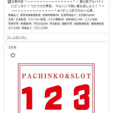
仕事内容 ＊＝＝＝＝＝＝＝＝＝＝＝＝＝＝＝＊ ✨ 夏の新アルバイト
にピッタリ ✨ ワクワクの季節、 マルハンで熱い夏を楽しもう！ ＊＝
＝＝＝＝＝＝＝＝＝＝＝＝＝＝＊ ●パチンコ店でのホール業...
制服あり
業界未経験者歓迎
扶養内勤務OK
社員登用あり
土日祝のみOK
主婦・主夫歓迎
フリーター歓迎
バイク通勤OK
給料前払いOK
シフト自由
学歴不問
車通勤OK
平日のみOK
学生歓迎
経験不問
未経験者歓迎
経験者歓迎
ネイルOK
研修あり
ブランクOK
同じ企業の求人
正社員