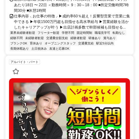
あたり18日 〜 22日 ＜勤務時間＞ 9：30～18：00 ■所定労働時間7時
間30分 ■休憩1時間
仕事内容 ⸜ お仕事の特徴 ⸝ ▶成約率60％超え！反響型営業で営業に集
中できる ▶年収1500万円超も目指せる高水準給与 ▶営業経験を活か
したキャリアアップが叶う ▶出店計画多数で幹部候補も目指せる...
業界未経験者歓迎
フリーター歓迎
学歴不問
固定時間制
職場見学可
転勤なし
経験不問
未経験者歓迎
交通費全額支給
経験者歓迎
研修あり
賞与あり
ブランクOK
育休あり
オープニングスタッフ
交通費支給
駅近5分以内
長期休暇あり
土日祝休み
友達と応募OK
アルバイト・パート