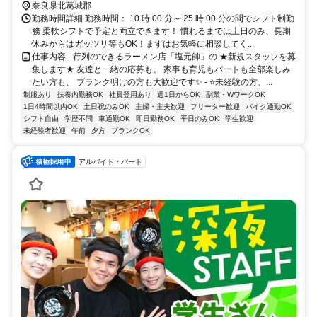
奈良県北葛城郡
勤務時間詳細 勤務時間： 10 時 00 分～ 25 時 00 分の間でシフト制勤
務 柔軟シフトで予定と両立できます！ 慣れるまでは土日のみ、長期
休みからはガッツリ等もOK！まずはお気軽に相談してく...
仕事内容 - 行列のできるラーメン店「塩元帥」の ★新規スタッフを募
集します★ 友達と一緒の応募も、 家事も育児もパートも全部楽しみ
たい方も、 ブランク明けの方も大歓迎です✨ - ⭐未経験の方、...
制服あり
扶養内勤務OK
社員登用あり
週1日からOK
副業・WワークOK
1日4時間以内OK
土日祝のみOK
主婦・主夫歓迎
フリーター歓迎
バイク通勤OK
シフト自由
学歴不問
車通勤OK
即日勤務OK
平日のみOK
学生歓迎
未経験者歓迎
午前
夕方
ブランクOK
アルバイト・パート