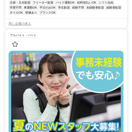
主婦・主夫歓迎
フリーター歓迎
バイク通勤OK
給料前払いOK
シフト自由
学歴不問
車通勤OK
平日のみOK
学生歓迎
経験不問
未経験者歓迎
経験者歓迎
ネイルOK
研修あり
ブランクOK
同じ企業の求人
アルバイト・パート