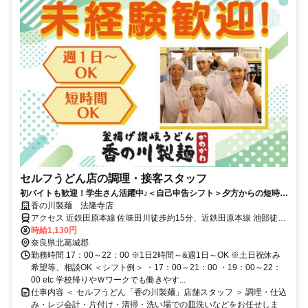
セルフうどん店の調理・接客スタッフ
初バイトも歓迎！学生さん活躍中♪＜自己申告シフト＞夕方からの短時間
でＯＫ
香の川製麺 法隆寺店
アクセス 近鉄田原本線 佐味田川徒歩約15分、近鉄田原本線 池部徒歩
約15分、ＪＲ関西本線〔大和路線〕 法隆寺南口徒歩約22分
時給1,130円
奈良県北葛城郡
勤務時間 17：00～22：00 ※1日2時間～&週1日～OK ※土日祝休み
希望等、相談OK ＜シフト例＞ ・17：00～21：00 ・19：00～22：
00 etc 学校帰りやＷワークでも働きやす...
仕事内容 ＜ セルフうどん「香の川製麺」店舗スタッフ ＞ 調理・仕込
み・レジ会計・片付け・清掃・洗い場での皿洗いなどをお任せしま