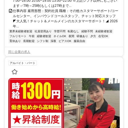
7:00~16:00 10:00~19:00 13:00~22:00 ※上記シフト以外にもござい
ます ✅7時～25時(もしくは27時まで...
仕事内容 雇用形態：契約社員 職種：その他カスタマーサポート/コー
ルセンター、インバウンドコールスタッフ、チャット対応スタッフ
◤大人気！チャット＆メールメインのカスタマーサポート！◢ 2026
年...
業界未経験者歓迎
社員登用あり
学歴不問
転勤なし
経験不問
未経験者歓迎
フルリモート
午前
経験者歓迎
ネイルOK
夜間
研修あり
夕方
在宅OK
育休あり
長期歓迎
シフト制
深夜
ピアスOK
服装自由
同じ企業の求人
アルバイト・パート