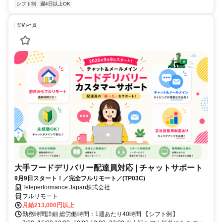
シフト制
週4日以上OK
契約社員
大手フードデリバリー配達員対応 | チャットサポート
9月9日スタート！／完全フルリモート／(TP03C)
Teleperformance Japan株式会社
フルリモート
月給213,000円以上
勤務時間詳細 総労働時間：1週あたり40時間 【シフト例】