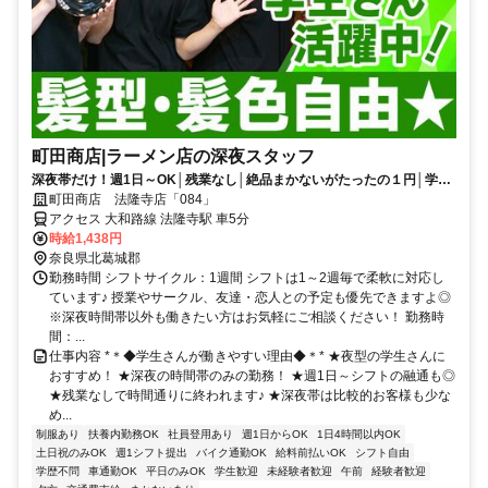
町田商店|ラーメン店の深夜スタッフ
深夜帯だけ！週1日～OK│残業なし│絶品まかないがたったの１円│学生
さん活躍中！│髪色自由
町田商店 法隆寺店「084」
アクセス 大和路線 法隆寺駅 車5分
時給1,438円
奈良県北葛城郡
勤務時間 シフトサイクル：1週間 シフトは1～2週毎で柔軟に対応し
ています♪ 授業やサークル、友達・恋人との予定も優先できますよ◎
※深夜時間帯以外も働きたい方はお気軽にご相談ください！ 勤務時
間：...
仕事内容 *＊◆学生さんが働きやすい理由◆＊* ★夜型の学生さんに
おすすめ！ ★深夜の時間帯のみの勤務！ ★週1日～シフトの融通も◎
★残業なしで時間通りに終われます♪ ★深夜帯は比較的お客様も少な
め...
制服あり
扶養内勤務OK
社員登用あり
週1日からOK
1日4時間以内OK
土日祝のみOK
週1シフト提出
バイク通勤OK
給料前払いOK
シフト自由
学歴不問
車通勤OK
平日のみOK
学生歓迎
未経験者歓迎
午前
経験者歓迎