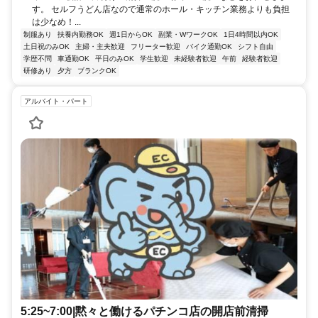
す。 セルフうどん店なので通常のホール・キッチン業務よりも負担
は少なめ！...
制服あり
扶養内勤務OK
週1日からOK
副業・WワークOK
1日4時間以内OK
土日祝のみOK
主婦・主夫歓迎
フリーター歓迎
バイク通勤OK
シフト自由
学歴不問
車通勤OK
平日のみOK
学生歓迎
未経験者歓迎
午前
経験者歓迎
研修あり
夕方
ブランクOK
アルバイト・パート
5:25~7:00|黙々と働けるパチンコ店の開店前清掃