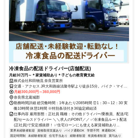
冷凍食品の配送ドライバー(店舗配送)
月給30万円～＊家賃補助あり＊子どもの教育費支給
株式会社和田物流 奈良営業所
交通・アクセス JR大和路線法隆寺駅より徒歩15分。バイク・マイカ
ー通勤可
月給300,000円～360,000円
奈良県北葛城郡
勤務時間詳細 総労働時間：1年あたり2085時間 ⏰1：30～12：30 実
働10時間 休憩1時間 ※特別条項付き36協定締結済
仕事内容 雇用形態：正社員 職種：その他ドライバー/乗務員、配送/宅
配/セールスドライバー ＼＼求人のPOINT／／ ✅冷凍食品ルート配送
(正社員)で安定感抜群！ ✅住宅ローンにも使える家賃補助あり...
業界未経験者歓迎
資格取得支援あり
バイク通勤OK
学歴不問
車通勤OK
固定時間制
未経験者歓迎
住宅手当あり
経験者歓迎
有資格者歓迎
賞与あり