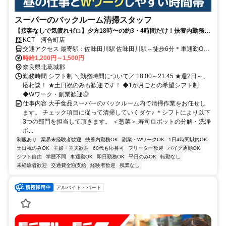
スーパーのバックルーム清掃スタッフ
【接客なしで気疲れゼロ】夕方18時〜の約3・4時間だけ！扶養内勤務
OK/副業・WワークOK！ 週2～の短時間勤務！シフト融通抜群！
KCT 河合町店
交通アクセス 最寄駅：佐味田川駅 佐味田川駅～徒歩6分＊車通勤OK
＊バイク通勤OK
時給1,200円～1,500円
奈良県北葛城郡
勤務時間 シフト制 ＼勤務時間について／ 18:00～21:45 ★週2日～、
応相談！ ★土日祝のみも歓迎です！ ◆1か月ごとの希望シフト制
◆Wワーク・副業歓迎◎
仕事内容 大手食品スーパーのバックルーム内で清掃作業をお任せし
ます。 チェック項目に従って清掃していくダケ♪ ＊シフトにより以下
3つの部門を担当して頂きます。 ＜惣菜＞ 寿司ロボットの分解・洗浄
ボ...
制服あり
業界未経験者歓迎
扶養内勤務OK
副業・WワークOK
1日4時間以内OK
土日祝のみOK
主婦・主夫歓迎
60代も応募可
フリーター歓迎
バイク通勤OK
シフト自由
学歴不問
車通勤OK
即日勤務OK
平日のみOK
転勤なし
未経験者歓迎
交通費全額支給
経験者歓迎
残業なし
アルバイト・パート