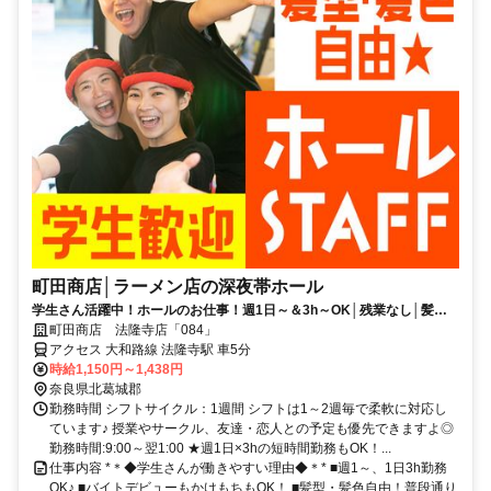
町田商店│ラーメン店の深夜帯ホール
学生さん活躍中！ホールのお仕事！週1日～＆3h～OK│残業なし│髪色
自由│絶品まかないが１円
町田商店 法隆寺店「084」
アクセス 大和路線 法隆寺駅 車5分
時給1,150円～1,438円
奈良県北葛城郡
勤務時間 シフトサイクル：1週間 シフトは1～2週毎で柔軟に対応し
ています♪ 授業やサークル、友達・恋人との予定も優先できますよ◎
勤務時間:9:00～翌1:00 ★週1日×3hの短時間勤務もOK！...
仕事内容 *＊◆学生さんが働きやすい理由◆＊* ■週1～、1日3h勤務
OK♪ ■バイトデビューもかけもちもOK！ ■髪型・髪色自由！普段通り