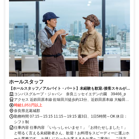
ホールスタッフ
【ホールスタッフ／アルバイト・パート】未経験も歓迎♪接客スキルが活
かせる！
コンパスグループ・ジャパン 奈良ニッセイエデンの園 39466_p
アクセス 近鉄田原本線 佐味田川徒歩約13分、近鉄田原本線 大輪田徒
歩約17分、近鉄田原本線 池部徒歩約20分 奈良交通バス「高塚台一丁
時給1,051円以上
目」バス停徒歩約3分
奈良県北葛城郡
勤務時間 07:15～15:15 11:15～19:15 週3日、1日5時間～OK 休日：
シフト制
仕事内容 仕事内容 「いらっしゃいませ！」「お待たせしました！」
と明るく言える未経験者さん、歓迎！お料理をスピーディーに運ぶホ
ール業務です。 お越しになったお客さまをお席へご案内し、ご注文