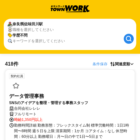
奈良県
佐味田川駅
職種を選択してください
学歴不問
キーワードを選択してください
418件
条件保存
関連度順
契約社員
データ管理事務
SNSのアイデアを整理・管理する事務スタッフ
合同会社レレレ
フルリモート
時給1,350円以上
勤務時間詳細 勤務形態：フレックスタイム制 標準労働時間：1日1時
間〜8時間 週５日を上限 清算期間：1か月 コアタイム：なし 休憩時
間：60分以上 勤務曜日：月〜日の中で1日〜5日まで