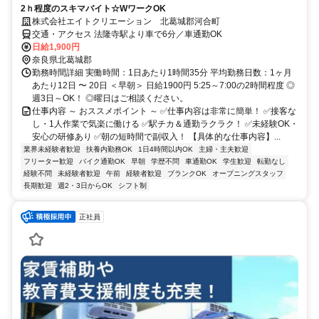
2ｈ程度のスキマバイト☆WワークOK
株式会社エイトクリエーション 北葛城郡河合町
交通・アクセス 法隆寺駅より車で6分／車通勤OK
日給1,900円
奈良県北葛城郡
勤務時間詳細 実働時間：1日あたり1時間35分 平均勤務日数：1ヶ月
あたり12日 〜 20日 ＜早朝＞ 日給1900円 5:25～7:00の2時間程度 ◎
週3日～OK！ ◎曜日はご相談ください。
仕事内容 ～ おススメポイント ～ ✅仕事内容は非常に簡単！ ✅接客な
し・1人作業で気楽に働ける ✅駅チカ＆通勤ラクラク！ ✅未経験OK・
安心の研修あり ✅朝の短時間で副収入！ 【具体的な仕事内容】...
業界未経験者歓迎
扶養内勤務OK
1日4時間以内OK
主婦・主夫歓迎
フリーター歓迎
バイク通勤OK
早朝
学歴不問
車通勤OK
学生歓迎
転勤なし
経験不問
未経験者歓迎
午前
経験者歓迎
ブランクOK
オープニングスタッフ
長期歓迎
週2・3日からOK
シフト制
正社員