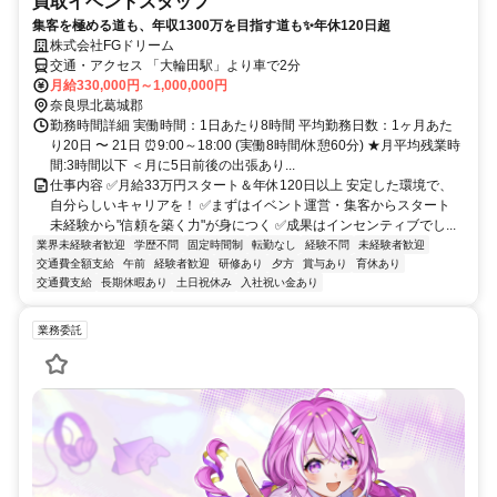
買取イベントスタッフ
集客を極める道も、年収1300万を目指す道も✨年休120日超
株式会社FGドリーム
交通・アクセス 「大輪田駅」より車で2分
月給330,000円～1,000,000円
奈良県北葛城郡
勤務時間詳細 実働時間：1日あたり8時間 平均勤務日数：1ヶ月あた
り20日 〜 21日 ⏰9:00～18:00 (実働8時間/休憩60分) ★月平均残業時
間:3時間以下 ＜月に5日前後の出張あり...
仕事内容 ✅月給33万円スタート＆年休120日以上 安定した環境で、
自分らしいキャリアを！ ✅まずはイベント運営・集客からスタート
未経験から"信頼を築く力"が身につく ✅成果はインセンティブでし...
業界未経験者歓迎
学歴不問
固定時間制
転勤なし
経験不問
未経験者歓迎
交通費全額支給
午前
経験者歓迎
研修あり
夕方
賞与あり
育休あり
交通費支給
長期休暇あり
土日祝休み
入社祝い金あり
業務委託