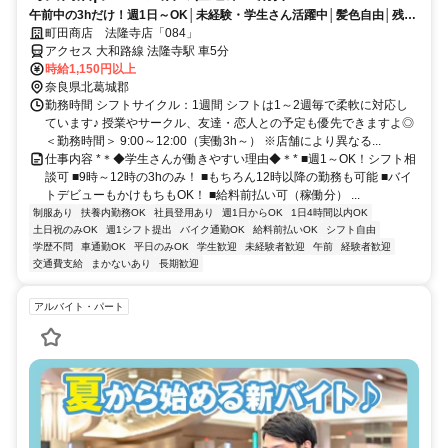
午前中の3hだけ！週1日～OK│未経験・学生さん活躍中│髪色自由│残業
なし
町田商店 法隆寺店「084」
アクセス 大和路線 法隆寺駅 車5分
時給1,150円以上
奈良県北葛城郡
勤務時間 シフトサイクル：1週間 シフトは1～2週毎で柔軟に対応し
ています♪ 授業やサークル、友達・恋人との予定も優先できますよ◎
＜勤務時間＞ 9:00～12:00（実働3h～） ※店舗により異なる...
仕事内容 *＊◆学生さんが働きやすい理由◆＊* ■週1～OK！シフト相
談可 ■9時～12時の3hのみ！ ■もちろん12時以降の勤務も可能 ■バイ
トデビューもかけもちもOK！ ■給料前払い可（稼働分） ...
制服あり
扶養内勤務OK
社員登用あり
週1日からOK
1日4時間以内OK
土日祝のみOK
週1シフト提出
バイク通勤OK
給料前払いOK
シフト自由
学歴不問
車通勤OK
平日のみOK
学生歓迎
未経験者歓迎
午前
経験者歓迎
交通費支給
まかないあり
長期歓迎
アルバイト・パート