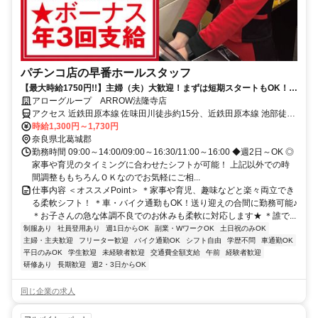
パチンコ店の早番ホールスタッフ
【最大時給1750円!!】主婦（夫）大歓迎！まずは短期スタートもOK！ホ
ール・カウンタースタッフ☆
アローグループ ARROW法隆寺店
アクセス 近鉄田原本線 佐味田川徒歩約15分、近鉄田原本線 池部徒歩
約18分、ＪＲ関西本線〔大和路線〕 法隆寺南口徒歩約18分
時給1,300円～1,730円
奈良県北葛城郡
勤務時間 09:00～14:00/09:00～16:30/11:00～16:00 ◆週2日～OK ◎
家事や育児のタイミングに合わせたシフトが可能！ 上記以外での時
間調整ももちろんＯＫなのでお気軽にご相...
仕事内容 ＜オススメPoint＞ ＊家事や育児、趣味などと楽々両立でき
る柔軟シフト！ ＊車・バイク通勤もOK！送り迎えの合間に勤務可能♪
＊お子さんの急な体調不良でのお休みも柔軟に対応します★ ＊誰で...
制服あり
社員登用あり
週1日からOK
副業・WワークOK
土日祝のみOK
主婦・主夫歓迎
フリーター歓迎
バイク通勤OK
シフト自由
学歴不問
車通勤OK
平日のみOK
学生歓迎
未経験者歓迎
交通費全額支給
午前
経験者歓迎
研修あり
長期歓迎
週2・3日からOK
同じ企業の求人