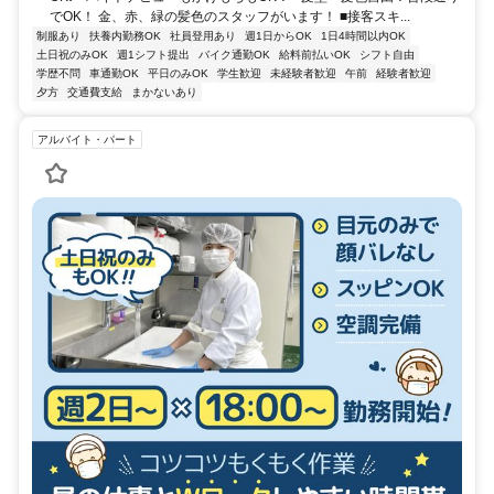
でOK！ 金、赤、緑の髪色のスタッフがいます！ ■接客スキ...
制服あり
扶養内勤務OK
社員登用あり
週1日からOK
1日4時間以内OK
土日祝のみOK
週1シフト提出
バイク通勤OK
給料前払いOK
シフト自由
学歴不問
車通勤OK
平日のみOK
学生歓迎
未経験者歓迎
午前
経験者歓迎
夕方
交通費支給
まかないあり
アルバイト・パート