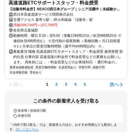
高速道路ETCサポートスタッフ・料金授受
【法隆寺料金所】NEXCO西日本グループ｜シニア活躍中｜未経験から
正社員登用もあり
西日本高速道路サービス関西株式会社
交通アクセス 最寄り駅：JR大和路線「法隆寺」駅
月給209,700円～227,700円
奈良県北葛城郡
勤務時間・曜日 8:30～翌9:00（実働15時間10分／休憩9時間20分 ※
連続休憩4時間含む） ※交代制の昼夜勤務 ＜勤務回数＞月11回程度
※1ヶ月単位の変形労働時間制（週平均40時間以内） ※...
募集要項 職種 高速道路ETCサポートスタッフ・料金授受 雇用形態 契
約社員 仕事内容 高速道路の料金所で料金収受などの業務をお願いし
ます。 具体的には… ・料金収受などのお客様対応 ・通行料金の...
業界未経験者歓迎
変形労働時間制
社員登用あり
学歴不問
経験不問
社会保険完備
育休あり
前へ
次へ
1
2
3
4
5
この条件の新着求人を受け取る
奈良県 / 佐味田川駅
学歴不問
「LINEで受け取る」では、新着求人のほか、おすすめ情報なども配信しま
す。
詳しくはこちら