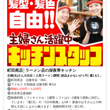
町田商店│ラーメン店の深夜帯キッチン
主婦(夫)さん大注目！人気ラーメン調理│絶品まかないが１円│週1＆3h
～│残業なし│扶養内OK
町田商店 法隆寺店「084」
アクセス 大和路線 法隆寺駅 車5分
時給1,150円～1,438円
奈良県北葛城郡
勤務時間 シフトサイクル：1週間 シフトは1～2週毎で柔軟に対応し
ています♪ 『週1日』や『1日3h勤務』もOK！ 家族やお子さんとの時
間も大切にしながら働けます！ 勤務時間:9:00～翌1:00 ...