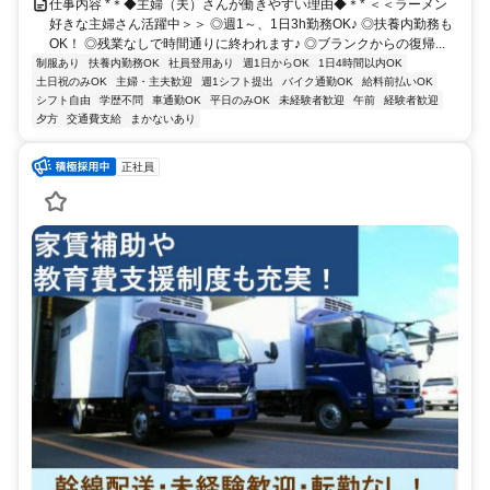
仕事内容 *＊◆主婦（夫）さんが働きやすい理由◆＊* ＜＜ラーメン
好きな主婦さん活躍中＞＞ ◎週1～、1日3h勤務OK♪ ◎扶養内勤務も
OK！ ◎残業なしで時間通りに終われます♪ ◎ブランクからの復帰...
制服あり
扶養内勤務OK
社員登用あり
週1日からOK
1日4時間以内OK
土日祝のみOK
主婦・主夫歓迎
週1シフト提出
バイク通勤OK
給料前払いOK
シフト自由
学歴不問
車通勤OK
平日のみOK
未経験者歓迎
午前
経験者歓迎
夕方
交通費支給
まかないあり
正社員