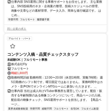
仕事内容 SNS運用に関する事務サポートをお任せします。 主な業務
は、SNS投稿用のネタ・企画案の整理、投稿スケジュールの管理、
画像や文章などの素材管理、データ入力、簡単な進行確認です。 は
じめ...
学歴不問
フルリモート
履歴書不要
同じ企業の求人
アルバイト・パート
コンテンツ入稿・品質チェックスタッフ
未経験OK｜フルリモート事務
株式会社Fly
フルリモート
時給1,800円
勤務時間詳細 勤務時間：12:00〜20:00（休憩1時間、実働7時間） 週
5日勤務のシフト制です。曜日固定ではありません。 業務時間中はカ
メラ・音声ONでオンラインMTGルームに参加いただきます。 ...
仕事内容 当社は成人向けVTuber事務所を運営しています。配信・販
売する年齢制限のある映像コンテンツについて、商品ページの入稿、
配信前の映像チェック、SNS運用サポートを担当します。 【商品ペ
ージ...
業界未経験者歓迎
学歴不問
経験不問
フルリモート
在宅OK
フルタイム歓迎