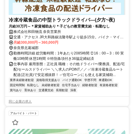
冷凍冷蔵食品の中型トラックドライバ―(夕方~夜)
月給30万円～＊家賃補助あり＊子どもの教育費支給・転勤なし
株式会社和田物流 奈良営業所
交通・アクセス JR大和路線法隆寺駅より徒歩15分。バイク・マイカ
ー通勤可
月給300,000円～360,000円
奈良県北葛城郡
勤務時間詳細 総労働時間：1年あたり2085時間 ⏰16：00～3：00 実
働10時間 休憩1時間 ※特別条項付き36協定締結済
仕事内容 雇用形態：正社員 職種：その他ドライバー/乗務員、配送/宅
配/セールスドライバー ＼＼求人のPOINT／／ ✅冷凍冷蔵食品ルート
配送(正社員)で安定感抜群！ ✅住宅ローンにも使える家賃補助...
業界未経験者歓迎
資格取得支援あり
バイク通勤OK
学歴不問
車通勤OK
固定時間制
転勤なし
未経験者歓迎
住宅手当あり
経験者歓迎
有資格者歓迎
賞与あり
育休あり
交通費支給
長期歓迎
深夜
同じ企業の求人
アルバイト・パート