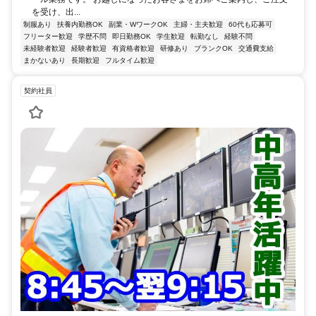
を受け、出...
制服あり
扶養内勤務OK
副業・WワークOK
主婦・主夫歓迎
60代も応募可
フリーター歓迎
学歴不問
即日勤務OK
学生歓迎
転勤なし
経験不問
未経験者歓迎
経験者歓迎
有資格者歓迎
研修あり
ブランクOK
交通費支給
まかないあり
長期歓迎
フルタイム歓迎
契約社員