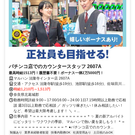
パチンコ店でのカウンタースタッフ 2607A
最高時給1513円！履歴書不要！ボーナス一律2万5000円！
マルハン 法隆寺インター店 2607A
交通・アクセス 法隆寺駅(徒歩19分)、池部駅(徒歩16分)、佐味田川駅
(徒歩13分)
時給1,210円～1,513円
奈良県北葛城郡
勤務時間詳細 9:00～17:00/16:00～24:00 1日7.15時間以上勤務で応相
談 週3日以上勤務で応相談 ／ ガッツリ稼ぎたい！休み相談したい！
など、希望は最大限考慮します！ ＼ ＜...
仕事内容 ＊＝＝＝＝＝＝＝＝＝＝＝＝＝＝＝＊ ✨ 夏の新アルバイト
にピッタリ ✨ ワクワクの季節、 マルハンで熱い夏を楽しもう！ ＊＝
＝＝＝＝＝＝＝＝＝＝＝＝＝＝＊ ●パチンコ店でのカウンタ...
制服あり
業界未経験者歓迎
扶養内勤務OK
社員登用あり
土日祝のみOK