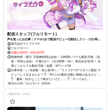
配信スタッフ(フルリモート)
声を使ったお仕事｜スマホ1台で配信デビュー◎顔出しナシ・1日1時間
～OK♪
株式会社ライブナウV
フルリモート
月給2,000円～600,000円
勤務時間・曜日: ⏰勤務時間は自由！ 24時間いつでも配信可能 （深
夜・早朝も自由） ⛅週1日〜、1日1時間～OK！ ⛺完全在宅OK！ 全
国どこからでも配信可能 ✨副業・WワークOK
仕事内容: ＼✨未経験・初心者OK✨／ "ライブナウV"でボイス配信 デ
ビューしてみませんか？ ✋「声だけの配信活動に興味があるけど…」
✋「趣味・好きなことで稼ぎたいけど…」 ✋「やってみた...
週1日からOK
フルリモート
在宅OK
アルバイト・パート