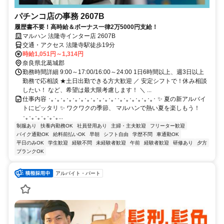
パチンコ店の事務 2607B
履歴書不要！高時給＆ボーナス一律2万5000円支給！
マルハン 法隆寺インター店 2607B
交通・アクセス 法隆寺駅徒歩19分
時給1,051円～1,314円
奈良県北葛城郡
勤務時間詳細 9:00～17:00/16:00～24:00 1日6時間以上、週3日以上
勤務で応相談 ★土日出勤できる方大歓迎 ／ 安定シフトで！休み相談
したい！ など、希望は最大限考慮します！ ＼ ...
仕事内容 ･｡･｡･｡･｡･｡･｡･｡･｡･｡･｡･｡･･｡･｡･｡･｡･｡･｡･ ✨ 夏の新アルバイ
トにピッタリ ✨ ワクワクの季節、 マルハンで熱い夏を楽しもう！
･｡･｡･｡･｡･｡･｡...
制服あり
扶養内勤務OK
社員登用あり
主婦・主夫歓迎
フリーター歓迎
バイク通勤OK
給料前払いOK
早朝
シフト自由
学歴不問
車通勤OK
平日のみOK
学生歓迎
経験不問
未経験者歓迎
午前
経験者歓迎
研修あり
夕方
ブランクOK
アルバイト・パート