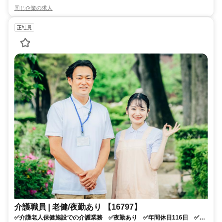
同じ企業の求人
正社員
介護職員 | 老健/夜勤あり 【16797】
✅介護老人保健施設での介護業務 ✅夜勤あり ✅年間休日116日 ✅車