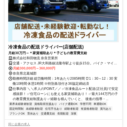
冷凍食品の配送ドライバー(店舗配送)
月給30万円～＊家賃補助あり＊子どもの教育費支給
株式会社和田物流 奈良営業所
交通・アクセス JR大和路線法隆寺駅より徒歩15分。バイク・マイカ
ー通勤可
月給300,000円～360,000円
奈良県北葛城郡
勤務時間詳細 総労働時間：1年あたり2085時間 ⏰1：30～12：30 実
働10時間 休憩1時間 ※特別条項付き36協定締結済
仕事内容 ＼＼求人のPOINT／／ ✅冷凍食品ルート配送(正社員)で安定
感抜群！ ✅住宅ローンにも使える家賃補助あり！ ✅最大144万円の子
の教育費支給制度あり ✅経験を積んでいくと、 後進の指導・...
業界未経験者歓迎
資格取得支援あり
バイク通勤OK
学歴不問
車通勤OK
固定時間制
未経験者歓迎
住宅手当あり
経験者歓迎
有資格者歓迎
賞与あり
ブランクOK
育休あり
交通費支給
長期歓迎
深夜
同じ企業の求人