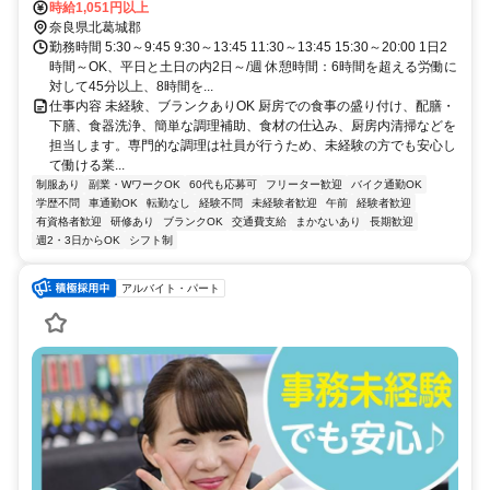
歩約17分、近鉄田原本線 池部徒歩約20分 奈良交通バス「高塚台一丁
時給1,051円以上
目」バス停徒歩約3分
奈良県北葛城郡
勤務時間 5:30～9:45 9:30～13:45 11:30～13:45 15:30～20:00 1日2
時間～OK、平日と土日の内2日～/週 休憩時間：6時間を超える労働に
対して45分以上、8時間を...
仕事内容 未経験、ブランクありOK 厨房での食事の盛り付け、配膳・
下膳、食器洗浄、簡単な調理補助、食材の仕込み、厨房内清掃などを
担当します。専門的な調理は社員が行うため、未経験の方でも安心し
て働ける業...
制服あり
副業・WワークOK
60代も応募可
フリーター歓迎
バイク通勤OK
学歴不問
車通勤OK
転勤なし
経験不問
未経験者歓迎
午前
経験者歓迎
有資格者歓迎
研修あり
ブランクOK
交通費支給
まかないあり
長期歓迎
週2・3日からOK
シフト制
アルバイト・パート