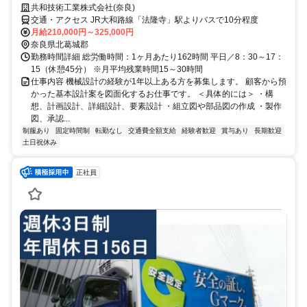
共和技術工業株式会社(奈良)
交通・アクセス JR大和路線「法隆寺」駅よりバスで10分程度
月給210,000円～325,000円
奈良県北葛城郡
勤務時間詳細 総労働時間：1ヶ月あたり162時間 平日／8：30～17：
15（休憩45分） ※月平均残業時間15～30時間
仕事内容 機械設計の経験が1年以上ある方を募集します。 顧客から預
かった基本設計案を図面化するお仕事です。 ＜具体的には＞ ・構
想、計画設計、詳細設計、要素設計 ・組立図や部品図の作成 ・製作
図、承認...
制服あり
固定時間制
転勤なし
交通費全額支給
経験者歓迎
賞与あり
長期歓迎
土日祝休み
正社員