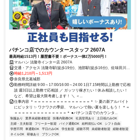
パチンコ店でのカウンタースタッフ 2607A
最高時給1513円！履歴書不要！ボーナス一律2万5000円！
マルハン 法隆寺インター店 2607A
交通・アクセス 法隆寺駅(徒歩19分)、池部駅(徒歩16分)、佐味田川駅
(徒歩13分)
時給1,210円～1,513円
奈良県北葛城郡
勤務時間詳細 9:00～17:00/16:00～24:00 1日7.15時間以上勤務で応相
談 週3日以上勤務で応相談 ／ ガッツリ稼ぎたい！休み相談したい！
など、希望は最大限考慮します！ ＼ ＜...
仕事内容 ＊＝＝＝＝＝＝＝＝＝＝＝＝＝＝＝＊ ✨ 夏の新アルバイト
にピッタリ ✨ ワクワクの季節、 マルハンで熱い夏を楽しもう！ ＊＝
＝＝＝＝＝＝＝＝＝＝＝＝＝＝＊ ●パチンコ店でのカウンタ...
制服あり
業界未経験者歓迎
扶養内勤務OK
社員登用あり
土日祝のみOK
主婦・主夫歓迎
フリーター歓迎
バイク通勤OK
給料前払いOK
シフト自由
学歴不問
車通勤OK
平日のみOK
学生歓迎
経験不問
未経験者歓迎
経験者歓迎
ネイルOK
研修あり
ブランクOK