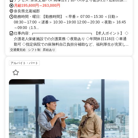
た施設です！ ✅応募条件：介護系資格をお持ちの方
アクセス: 奈良交通バス 高塚台1丁目バス停より徒歩1分 / 近鉄田原本
線「佐味田川駅」徒歩 12分
月給195,600円～263,000円
奈良県北葛城郡
勤務時間・曜日: 【勤務時間】 ＜早番＞ 07:00～15:30 ＜日勤＞
08:30～17:00 ＜遅番＞ 10:30～19:00 12:00～20:30 ＜夜勤＞ 16:45
～09:00（1.5...
仕事内容: ┏━━━━━━━━━━━━━━━┓ 【求人ポイント】 ◇
介護老人保健施設での介護業務 ◇夜勤あり ◇年間休日116日 ◇車通
勤可 ◇指定病院での保険料自己負担分補助など、福利厚生が充実し...
交通費支給
シフト制
昇給あり
アルバイト・パート