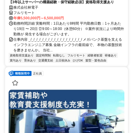
【3年以上サーバーの構築経験・保守経験必須】資格取得支援あり
株式会社林電子
フルリモート
年俸5,500,000円～6,500,000円
勤務時間詳細 実働時間：1日あたり8時間 平均勤務日数：1ヶ月あた
り19日 〜 20日 ⏰9:00～18:00（休憩60分） ※案件状況により時間外
勤務が 発生する場合がございます。
仕事内容 _/_/_/_/_/_/_/_/_/_/_/_/_/_/_/_/_/_/ メガバンク基盤を支える
インフラエンジニア募集 金融インフラの最前線で、 本物の基盤技術
を磨きませんか。 当社...
資格取得支援あり
固定時間制
転勤なし
フルリモート
経験者歓迎
研修あり
賞与あり
育休あり
交通費支給
土日祝休み
ひげOK
髪型・髪色自由
正社員