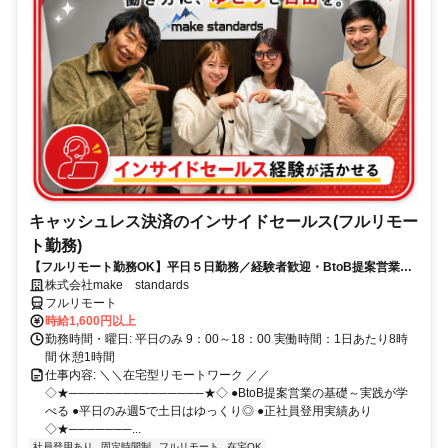
キャッシュレス決済のインサイドセールス(フルリモー
ト勤務)
【フルリモート勤務OK】平日５日勤務／経験者歓迎・BtoB提案営業で
スキルアップ
株式会社make standards
フルリモート
時給1,600円以上
勤務時間・曜日: 平日のみ 9：00～18：00 実働時間：1日あたり8時
間 休憩1時間
仕事内容: ＼＼在宅型リモートワーク ／／
◇★───────────────★◇ ●BtoB提案営業の基礎～実践が学
べる ●平日のみ週5で土日はゆっくり◎ ●正社員登用実績あり
◇★───────...
社員登用あり
固定時間制
フルリモート
在宅OK