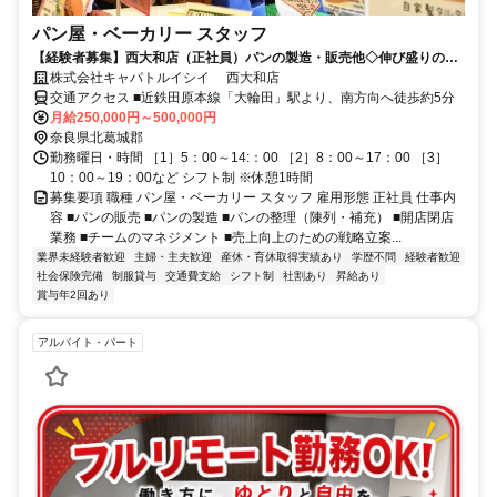
パン屋・ベーカリー スタッフ
【経験者募集】西大和店（正社員）パンの製造・販売他◇伸び盛りのベ
ーカリー業界で一緒に頑張りませんか！
株式会社キャパトルイシイ 西大和店
交通アクセス ■近鉄田原本線「大輪田」駅より、南方向へ徒歩約5分
月給250,000円～500,000円
奈良県北葛城郡
勤務曜日・時間 ［1］5：00～14:：00 ［2］8：00～17：00 ［3］
10：00～19：00など シフト制 ※休憩1時間
募集要項 職種 パン屋・ベーカリー スタッフ 雇用形態 正社員 仕事内
容 ■パンの販売 ■パンの製造 ■パンの整理（陳列・補充） ■開店閉店
業務 ■チームのマネジメント ■売上向上のための戦略立案...
業界未経験者歓迎
主婦・主夫歓迎
産休・育休取得実績あり
学歴不問
経験者歓迎
社会保険完備
制服貸与
交通費支給
シフト制
社割あり
昇給あり
賞与年2回あり
アルバイト・パート