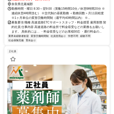
奈良県北葛城郡
勤務時間・曜日 8:30～翌9:00（実働15時間10分／休憩9時間20分 ※
連続休憩4時間含む） ※交代制の昼夜勤務 ＜勤務回数＞月11回程度
※1ヶ月単位の変形労働時間制（週平均40時間以内） ※...
募集要項 職種 高速道路ETCサポートスタッフ・料金授受 雇用形態 契
約社員 仕事内容 高速道路の料金所で料金収受などの業務をお願いし
ます。 具体的には… ・料金収受などのお客様対応 ・通行料金の...
業界未経験者歓迎
変形労働時間制
社員登用あり
学歴不問
経験不問
社会保険完備
育休あり
正社員