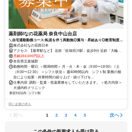
薬剤師/なの花薬局 奈良中山台店
＼自宅通勤勤務コース:転居を伴う異動無◎賞与・昇給あり◎教育制度の
整った環境♪／
株式会社なの花西日本
アクセス: 【最寄駅など】 近鉄「佐味田川駅」徒歩9分 近鉄「大輪田
駅」徒歩10分
月給284,000円以上
奈良県北葛城郡
勤務時間・曜日: ＜開局時間＞ 月・火・木・金（9:00〜19:00） / 土
（9:00〜12:30） ＜シフト状況＞ 週40時間以内 シフト制 業務の都
合により始業・終業時間の繰り上げ・繰り下げを...
仕事内容: 調剤・監査・投薬業務をしていただきます。 ＜処方内容＞
大浦内科クリニック
駅近5分以内
シフト制
同じ企業の求人
前へ
次へ
1
2
3
4
5
この条件の新着求人を受け取る