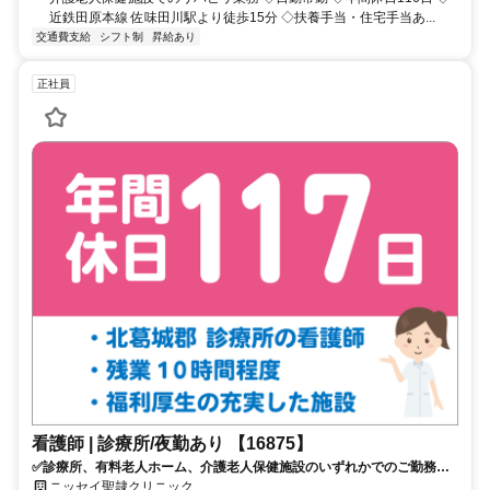
近鉄田原本線 佐味田川駅より徒歩15分 ◇扶養手当・住宅手当あ...
交通費支給
シフト制
昇給あり
正社員
看護師 | 診療所/夜勤あり 【16875】
✅診療所、有料老人ホーム、介護老人保健施設のいずれかでのご勤務
✅夜勤あり ✅年間休日117日 ✅車通勤可
ニッセイ聖隷クリニック