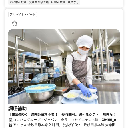
未経験者歓迎
交通費全額支給
経験者歓迎
残業なし
アルバイト・パート
調理補助
【未経験OK・調理師資格不要！】短時間可。選べるシフト・無理なく安
定ワーク！
コンパスグループ・ジャパン 奈良ニッセイエデンの園 39466_p
アクセス 近鉄田原本線 佐味田川徒歩約13分、近鉄田原本線 大輪田徒