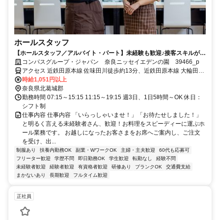
ホールスタッフ
【ホールスタッフ／アルバイト・パート】未経験も歓迎♪接客スキルが活
かせる！
コンパスグループ・ジャパン 奈良ニッセイエデンの園 39466_p
アクセス 近鉄田原本線 佐味田川徒歩約13分、近鉄田原本線 大輪田徒
歩約17分、近鉄田原本線 池部徒歩約20分 奈良交通バス「高塚台一丁
時給1,051円以上
目」バス停徒歩約3分
奈良県北葛城郡
勤務時間 07:15～15:15 11:15～19:15 週3日、1日5時間～OK 休日：
シフト制
仕事内容 仕事内容 「いらっしゃいませ！」「お待たせしました！」
と明るく言える未経験者さん、歓迎！お料理をスピーディーに運ぶホ
ール業務です。 お越しになったお客さまをお席へご案内し、ご注文
を受け、出...
制服あり
扶養内勤務OK
副業・WワークOK
主婦・主夫歓迎
60代も応募可
フリーター歓迎
学歴不問
即日勤務OK
学生歓迎
転勤なし
経験不問
未経験者歓迎
経験者歓迎
有資格者歓迎
研修あり
ブランクOK
交通費支給
まかないあり
長期歓迎
フルタイム歓迎
正社員