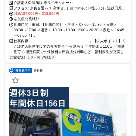
通勤可 ✅指定病院での保険料自己負担分補助など、福利厚生が充実し
介護老人保健施設 奈良ベテルホーム
た施設です！ ✅応募条件：介護系資格をお持ちの方
アクセス: 奈良交通バス 高塚台1丁目バス停より徒歩1分 / 近鉄田原本
線「佐味田川駅」徒歩 12分
月給187,000円～218,500円
奈良県北葛城郡
勤務時間・曜日: 【勤務時間】 ＜早番＞ 07:00～15:30 ＜日勤＞
08:30～17:00 ＜遅番＞ 10:30～19:00 12:00～20:30 ＜夜勤＞ 16:45
～09:00（1.5...
仕事内容: ┏━━━━━━━━━━━━━━━┓ 【求人ポイント】 ◇
介護老人保健施設での介護業務 ◇夜勤あり ◇年間休日116日 ◇車通
勤可 ◇指定病院での保険料自己負担分補助など、福利厚生が充実し...
交通費支給
シフト制
昇給あり
正社員