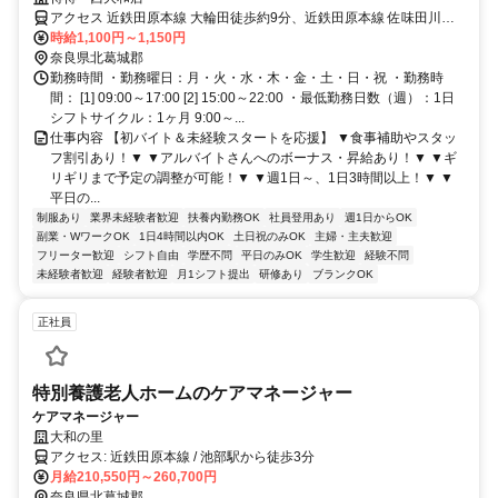
アクセス 近鉄田原本線 大輪田徒歩約9分、近鉄田原本線 佐味田川徒
歩約16分、近鉄田原本線 池部徒歩約26分 大輪田駅から徒歩約8分
時給1,100円～1,150円
奈良県北葛城郡
勤務時間 ・勤務曜日：月・火・水・木・金・土・日・祝 ・勤務時
間： [1] 09:00～17:00 [2] 15:00～22:00 ・最低勤務日数（週）：1日
シフトサイクル：1ヶ月 9:00～...
仕事内容 【初バイト＆未経験スタートを応援】 ▼食事補助やスタッ
フ割引あり！▼ ▼アルバイトさんへのボーナス・昇給あり！▼ ▼ギ
リギリまで予定の調整が可能！▼ ▼週1日～、1日3時間以上！▼ ▼
平日の...
制服あり
業界未経験者歓迎
扶養内勤務OK
社員登用あり
週1日からOK
副業・WワークOK
1日4時間以内OK
土日祝のみOK
主婦・主夫歓迎
フリーター歓迎
シフト自由
学歴不問
平日のみOK
学生歓迎
経験不問
未経験者歓迎
経験者歓迎
月1シフト提出
研修あり
ブランクOK
正社員
特別養護老人ホームのケアマネージャー
ケアマネージャー
大和の里
アクセス: 近鉄田原本線 / 池部駅から徒歩3分
月給210,550円～260,700円
奈良県北葛城郡