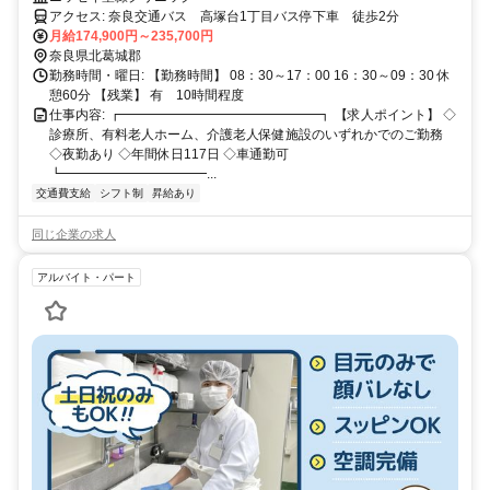
アクセス: 奈良交通バス 高塚台1丁目バス停下車 徒歩2分
月給174,900円～235,700円
奈良県北葛城郡
勤務時間・曜日: 【勤務時間】 08：30～17：00 16：30～09：30 休
憩60分 【残業】 有 10時間程度
仕事内容: ┏━━━━━━━━━━━━━━━┓ 【求人ポイント】 ◇
診療所、有料老人ホーム、介護老人保健施設のいずれかでのご勤務
◇夜勤あり ◇年間休日117日 ◇車通勤可
┗━━━━━━━━━━━...
交通費支給
シフト制
昇給あり
同じ企業の求人
アルバイト・パート