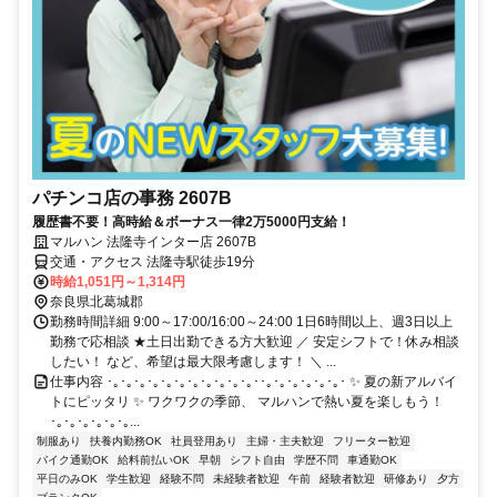
パチンコ店の事務 2607B
履歴書不要！高時給＆ボーナス一律2万5000円支給！
マルハン 法隆寺インター店 2607B
交通・アクセス 法隆寺駅徒歩19分
時給1,051円～1,314円
奈良県北葛城郡
勤務時間詳細 9:00～17:00/16:00～24:00 1日6時間以上、週3日以上
勤務で応相談 ★土日出勤できる方大歓迎 ／ 安定シフトで！休み相談
したい！ など、希望は最大限考慮します！ ＼ ...
仕事内容 ･｡･｡･｡･｡･｡･｡･｡･｡･｡･｡･｡･･｡･｡･｡･｡･｡･｡･ ✨ 夏の新アルバイ
トにピッタリ ✨ ワクワクの季節、 マルハンで熱い夏を楽しもう！
･｡･｡･｡･｡･｡･｡...
制服あり
扶養内勤務OK
社員登用あり
主婦・主夫歓迎
フリーター歓迎
バイク通勤OK
給料前払いOK
早朝
シフト自由
学歴不問
車通勤OK
平日のみOK
学生歓迎
経験不問
未経験者歓迎
午前
経験者歓迎
研修あり
夕方