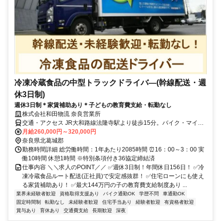
冷凍冷蔵食品の中型トラックドライバ―(幹線配送・週
休3日制)
週休3日制＊家賃補助あり＊子どもの教育費支給・転勤なし
株式会社和田物流 奈良営業所
交通・アクセス JR大和路線法隆寺駅より徒歩15分。バイク・マイカ
ー通勤可
月給260,000円～320,000円
奈良県北葛城郡
勤務時間詳細 総労働時間：1年あたり2085時間 ⏰16：00～3：00 実
働10時間 休憩1時間 ※特別条項付き36協定締結済
仕事内容 ＼＼求人のPOINT／／ ✅週休3日制！年間休日156日！ ✅冷
凍冷蔵食品ルート配送(正社員)で安定感抜群！ ✅住宅ローンにも使え
る家賃補助あり！ ✅最大144万円の子の教育費支給制度あり ...
業界未経験者歓迎
資格取得支援あり
バイク通勤OK
学歴不問
車通勤OK
固定時間制
転勤なし
未経験者歓迎
住宅手当あり
経験者歓迎
有資格者歓迎
賞与あり
育休あり
交通費支給
長期歓迎
深夜