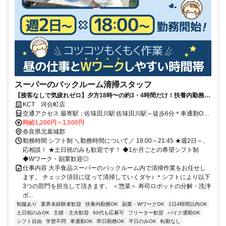
スーパーのバックルーム清掃スタッフ
【接客なしで気疲れゼロ】夕方18時〜の約3・4時間だけ！扶養内勤務
OK/副業・WワークOK！ 週2～の短時間勤務！シフト融通抜群！
KCT 河合町店
交通アクセス 最寄駅：佐味田川駅 佐味田川駅～徒歩6分＊車通勤OK
＊バイク通勤OK
時給1,200円～1,500円
奈良県北葛城郡
勤務時間 シフト制 ＼勤務時間について／ 18:00～21:45 ★週2日～、
応相談！ ★土日祝のみも歓迎です！ ◆1か月ごとの希望シフト制
◆Wワーク・副業歓迎◎
仕事内容 大手食品スーパーのバックルーム内で清掃作業をお任せし
ます。 チェック項目に従って清掃していくダケ♪ ＊シフトにより以下
3つの部門を担当して頂きます。 ＜惣菜＞ 寿司ロボットの分解・洗浄
ボ...
制服あり
業界未経験者歓迎
扶養内勤務OK
副業・WワークOK
1日4時間以内OK
土日祝のみOK
主婦・主夫歓迎
60代も応募可
フリーター歓迎
バイク通勤OK
シフト自由
学歴不問
車通勤OK
即日勤務OK
平日のみOK
転勤なし