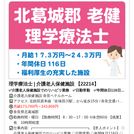
理学療法士 | 介護老人保健施設 【22214】
✅介護老人保健施設でのリハビリ業務 ✅日勤常勤 ✅年間休日116日
✅近鉄田原本線 佐味田川駅より徒歩15分 ✅扶養手当・住宅手当あり
介護老人保健施設 奈良ベテルホーム
✅車通勤可
アクセス: 近鉄田原本線「佐味田川駅」から徒歩15分 / 奈良交通バス
「高塚台1丁目」バス停下車 徒歩2分
月給173,700円～243,800円
奈良県北葛城郡
勤務時間・曜日: 【勤務時間】 8：30～17：00 ※休憩60分 【残業】
有 10時間程度
仕事内容: ┏━━━━━━━━━━━━━━━┓ 【求人ポイント】 ◇
介護老人保健施設でのリハビリ業務 ◇日勤常勤 ◇年間休日116日 ◇