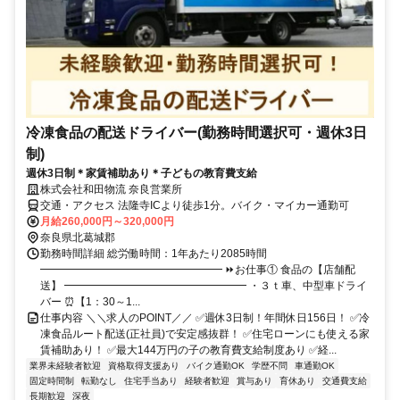
冷凍食品の配送ドライバー(勤務時間選択可・週休3日
制)
週休3日制＊家賃補助あり＊子どもの教育費支給
株式会社和田物流 奈良営業所
交通・アクセス 法隆寺ICより徒歩1分。バイク・マイカー通勤可
月給260,000円～320,000円
奈良県北葛城郡
勤務時間詳細 総労働時間：1年あたり2085時間
━━━━━━━━━━━━━━━━━ ⏩お仕事① 食品の【店舗配
送】 ━━━━━━━━━━━━━━━━━ ・３ｔ車、中型車ドライ
バー ⏰【1：30～1...
仕事内容 ＼＼求人のPOINT／／ ✅週休3日制！年間休日156日！ ✅冷
凍食品ルート配送(正社員)で安定感抜群！ ✅住宅ローンにも使える家
賃補助あり！ ✅最大144万円の子の教育費支給制度あり ✅経...
業界未経験者歓迎
資格取得支援あり
バイク通勤OK
学歴不問
車通勤OK
固定時間制
転勤なし
住宅手当あり
経験者歓迎
賞与あり
育休あり
交通費支給
長期歓迎
深夜