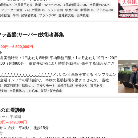
内勤務OK
社員登用あり
副業・WワークOK
1日4時間以内OK
土日祝のみOK
フリーター歓迎
バイク通勤OK
シフト自由
学歴不問
車通勤OK
平日のみOK
験者歓迎
午前
経験者歓迎
ブランクOK
交通費支給
長期歓迎
フラ基盤(サーバー)技術者募集
子
000円～6,500,000円
ト
 実働時間：1日あたり8時間 平均勤務日数：1ヶ月あたり19日 〜 20日
18:00（休憩60分） ※案件状況により時間外勤務が 発生する場合がござ
/_/_/_/_/_/_/_/_/_/_/_/_/_/_/_/_/ メガバンク基盤を支える インフラエン
 金融インフラの最前線で、 本物の基盤技術を磨きませんか。 当社...
り
固定時間制
転勤なし
フルリモート
経験者歓迎
研修あり
賞与あり
費支給
土日祝休み
ひげOK
髪型・髪色自由
祉の正看護師
ホーム 平城園
00円～349,000円
セス 近鉄「平城駅」徒歩15分
市