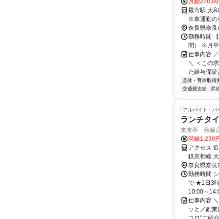
月給270,0
最寄駅 大和西大寺駅 交通アクセス 近鉄奈
奈良県奈良
勤務時間 【
間） ※月
仕事内容 
＼ ＜この
た給与保証あ
産休・育休取得
交通費支給
昇
アルバイト・パ
ランチタ
来来亭 秋篠
時給1,230
アクセス 
鉄京都線 
奈良県奈良
勤務時間 シ
で ★1日3
10:00～14
仕事内容 
ッと／副業
コロ”ご紹介