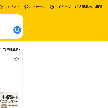
マイリスト
メッセージ
マイページ
求人掲載のご相談
存
関連度順