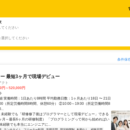
駅
してください
を選択してください
条件保
ー 最短3ヶ月で現場デビュー
アクト
00円～520,000円
ト
 実働時間：1日あたり8時間 平均勤務日数：1ヶ月あたり18日 〜 21日
18:00（所定労働時間8時間、休憩60分） ②10:00～19:00（所定労働時間8
..
＼ 未経験でも「研修修了後はプログラマーとして現場デビュー」できる
1ヶ月～最長6ヶ月の研修制度） 「プログラミングって何から始めればい
T未経験でも本当にエンジニアに...
迎
ランチタイム
フリーター歓迎
学歴不問
固定時間制
転勤なし
経験不問