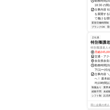
勤務時間詳細 
18:30 
仕事内容 
を展開する
て働ける環境
変形労働時間制
ブランクOK
育
正社員
特別養護
特別養護老人
月給245,0
交通・アク
奈良県奈良
勤務時間詳細
下(1)〜(4)
仕事内容 
へ！ 基本給
均10時間以下
制服あり
業界
経験不問
未経
シフト制
託児
同じ企業の求人