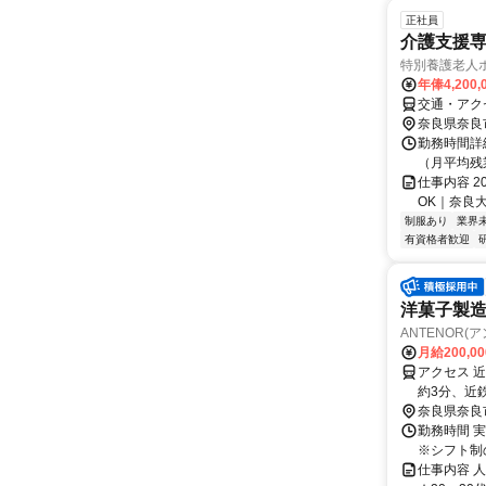
正社員
介護支援
特別養護老人
年俸4,200
交通・アク
奈良県奈良
勤務時間詳細
（月平均残
仕事内容 
OK｜奈良大
制服あり
業界
有資格者歓迎
洋菓子製
ANTENOR(
月給200,0
アクセス 
約3分、近
奈良県奈良
勤務時間 実
※シフト制
仕事内容 