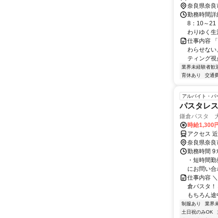
奈良県奈良
勤務時間詳細
8：10～2
わりゆく生活
仕事内容 
わらせない
ティング視
業界未経験者歓
育休あり
交通
アルバイト・パ
パスタレス
鎌倉パスタ 大
時給1,300
アクセス 
奈良県奈良
勤務時間 9
・短時間勤
にお問い合
仕事内容 
倉パスタ！
もちろん途中
制服あり
業界
土日祝のみOK