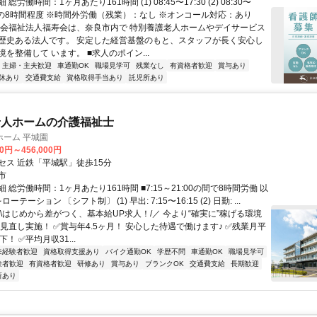
総労働時間：1ヶ月あたり161時間 (1) 08:45〜17:30 (2) 08:30〜
の間の8時間程度 ※時間外労働（残業）：なし ※オンコール対応：あり
社会福祉法人福寿会は、奈良市内で 特別養護老人ホームやデイサービス
歴史ある法人です。 安定した経営基盤のもと、スタッフが長く安心し
を整備して います。 ■求人のポイン...
主婦・主夫歓迎
車通勤OK
職場見学可
残業なし
有資格者歓迎
賞与あり
休あり
交通費支給
資格取得手当あり
託児所あり
老人ホームの介護福祉士
ホーム 平城園
00円～456,000円
セス 近鉄「平城駅」徒歩15分
市
 総労働時間：1ヶ月あたり161時間 ■7:15～21:00の間で8時間労働 以
をローテーション 〔シフト制〕 (1) 早出: 7:15〜16:15 (2) 日勤: ...
＼\はじめから差がつく、基本給UP求人！/／ 今より“確実に”稼げる環境
見直し実施！ ✅賞与年4.5ヶ月！ 安心した待遇で働けます♪ ✅残業月平
！ ✅平均月収31...
未経験者歓迎
資格取得支援あり
バイク通勤OK
学歴不問
車通勤OK
職場見学可
験者歓迎
有資格者歓迎
研修あり
賞与あり
ブランクOK
交通費支給
長期歓迎
所あり