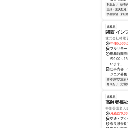
制服あり
扶養
主婦・主夫歓迎
学生歓迎
未経
正社員
関西 イン
株式会社林電
年俸5,500,
フルリモー
勤務時間詳細
⏰9:00～
います。
仕事内容 _/_
ジニア募集
資格取得支援あ
育休あり
交通
正社員
高齢者福
特別養護老人
月給270,0
交通・アク
奈良県奈良