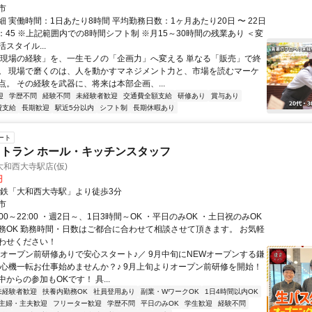
市
 実働時間：1日あたり8時間 平均勤務日数：1ヶ月あたり20日 〜 22日
1：45 ※上記範囲内での8時間シフト制 ※月15～30時間の残業あり ＜変
スタイル...
「現場の経験」を、一生モノの「企画力」へ変える 単なる「販売」で終
。 現場で磨くのは、人を動かすマネジメント力と、市場を読むマーケ
点。 その経験を武器に、将来は本部企画、...
迎
学歴不問
経験不問
未経験者歓迎
交通費全額支給
研修あり
賞与あり
費支給
長期歓迎
駅近5分以内
シフト制
長期休暇あり
ート
トラン ホール・キッチンスタッフ
和西大寺駅店(仮)
円
近鉄「大和西大寺駅」より徒歩3分
市
:00～22:00 ・週2日～、1日3時間～OK ・平日のみOK ・土日祝のみOK
務OK 勤務時間・日数はご都合に合わせて相談させて頂きます。 お気軽
わせください！
＼オープン前研修ありで安心スタート♪／ 9月中旬にNEWオープンする鎌
 心機一転お仕事始めませんか？♪ 9月上旬よりオープン前研修を開始！
からの参加もOKです！ 具...
未経験者歓迎
扶養内勤務OK
社員登用あり
副業・WワークOK
1日4時間以内OK
主婦・主夫歓迎
フリーター歓迎
学歴不問
平日のみOK
学生歓迎
経験不問