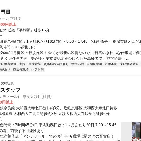
専門員
ホーム 平城園
,000円以上
セス 近鉄「平城駅」徒歩15分
市
 総労働時間：1ヶ月あたり161時間 ・9:00～17:45 （休憩45分） ※残業ほとん
業時間：10時間以下）
2024年11月開設の新規施設！ 全てが最新の設備なので、 新築のきれいな仕事場で働
近く ✅仕事内容 - 要介護・要支援認定を受けられた高齢者で、 訪問介護（...
未経験者歓迎
主婦・主夫歓迎
資格取得支援あり
学歴不問
職場見学可
経験不問
未経験者歓迎
研修あり
交通費支給
シフト制
契約社員
造スタッフ
アンテノール) 奈良近鉄店(社員)
00円以上
近鉄奈良線 大和西大寺北口徒歩約3分、近鉄京都線 大和西大寺北口徒歩
鉄橿原線 大和西大寺北口徒歩約3分 近鉄大和西大寺駅から徒歩2分
市
働時間：7時間45分/日 平均勤務日数：1ヶ月あたり20日 7:00～15:45
の為、前後する可能性あり
人気洋菓子店「アンテノール」でのお仕事 ★職場は駅スグの百貨店！