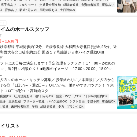
住宅手当あり
フルリモート
交通費全額支給
経験者歓迎
有資格者歓迎
研修あり
り
育休あり
駅近5分以内
長期休暇あり
土日祝休み
ート
タイムのホールスタッフ
店
円～1,638円
近鉄京都線 平城徒歩約13分、近鉄奈良線 大和西大寺北口徒歩約23分、近
大和西大寺北口徒歩約23分 国道１７号線沿い☆車バイク通勤OK!!
市
フトは10日毎に決定します！予定管理もラクラク！ 17：00～24:30の
ｈ～、週2日～相談ＯＫ！ ■勤務のイメージ ・17:00～20:00、18:00～
..
＼夕方～のホール・キッチン募集／ 授業終わりに／本業後に／夕方から
ける◎ 「1日3h～・週2日～」OKだから、働きやすさバツグン！ ？来
トコロ”ご紹介♪ ・高時給スタ...
内勤務OK
社員登用あり
週1日からOK
副業・WワークOK
1日4時間以内OK
主婦・主夫歓迎
フリーター歓迎
バイク通勤OK
シフト自由
学歴不問
車通勤OK
生歓迎
未経験者歓迎
午前
経験者歓迎
夕方
ブランクOK
タイリスト