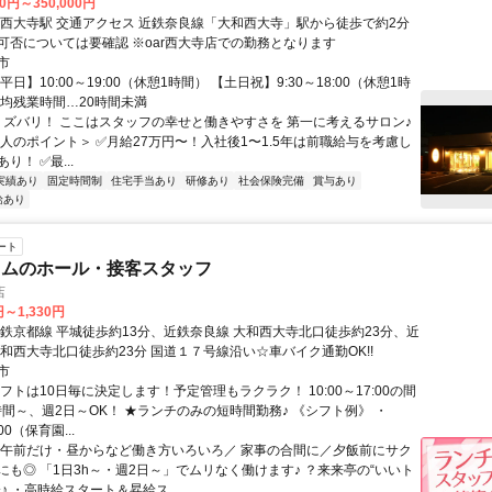
00円～350,000円
良線「大和西大寺」駅から徒歩で約2分
※車通勤の可否については要確認 ※oar西大寺店での勤務となります
市
平日】10:00～19:00（休憩1時間） 【土日祝】9:30～18:00（休憩1時
平均残業時間…20時間未満
／ ズバリ！ ここはスタッフの幸せと働きやすさを 第一に考えるサロン♪
求人のポイント＞ ✅月給27万円〜！入社後1〜1.5年は前職給与を考慮し
り！ ✅最...
実績あり
固定時間制
住宅手当あり
研修あり
社会保険完備
賞与あり
給あり
ート
イムのホール・接客スタッフ
店
円～1,330円
近鉄京都線 平城徒歩約13分、近鉄奈良線 大和西大寺北口徒歩約23分、近
大和西大寺北口徒歩約23分 国道１７号線沿い☆車バイク通勤OK!!
市
フトは10日毎に決定します！予定管理もラクラク！ 10:00～17:00の間
時間～、週2日～OK！ ★ランチのみの短時間勤務♪ 《シフト例》 ・
:00（保育園...
＼午前だけ・昼からなど働き方いろいろ／ 家事の合間に／夕飯前にサク
にも◎ 「1日3h～・週2日～」でムリなく働けます♪ ？来来亭の“いいト
♪ ・高時給スタート＆昇給ス...