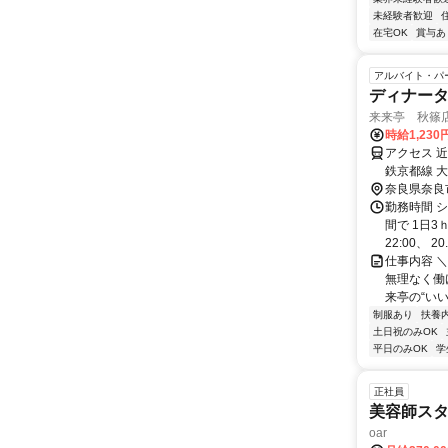
未経験者歓迎
在宅OK
賞与あ
アルバイト・パ
ディナー
来来亭 秋篠
時給1,230
アクセス 
鉄京都線 
奈良県奈良
勤務時間 シ
間で 1日3
22:00、 20.
仕事内容 
無理なく働
来亭の“いい
制服あり
扶養
土日祝のみOK
平日のみOK
学
正社員
美容師ス
oar