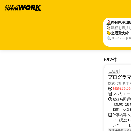
奈良県
平城
職種を選択
交通費支給
キーワード
692件
正社員
プログラマ
株式会社ネオ
月給270,0
フルリモー
勤務時間詳細
①9:00~
時間、休憩6.
仕事内容 
／ （最短
い？」 「I
業界未経験者歓