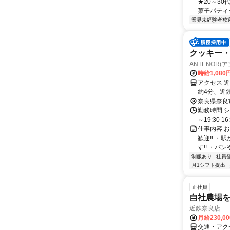
★20～3
菓子パティシ
業界未経験者歓
クッキー
ANTENOR
時給1,08
アクセス 
約4分、近
奈良県奈良
勤務時間 シフ
～19:30 
仕事内容 お
歓迎!! ・
す!! ・パン
制服あり
社員
月1シフト提出
正社員
自社農場
近鉄奈良店
月給230,0
交通・アク