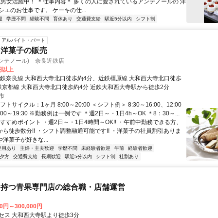
0代男女活躍中！ ＊仕事内容＊ 多くの人に愛されているアンテノールの 洋
エのお仕事です。 ケーキの仕...
迎
学歴不問
経験不問
育休あり
交通費支給
駅近5分以内
シフト制
アルバイト・パート
・洋菓子の販売
(アンテノール) 奈良近鉄店
0円以上
近鉄奈良線 大和西大寺北口徒歩約4分、近鉄橿原線 大和西大寺北口徒歩
鉄京都線 大和西大寺北口徒歩約4分 近鉄大和西大寺駅から徒歩2分
市
トサイクル：1ヶ月 8:00～20:00 ＜シフト例＞ 8:30～16:00、12:00
16:00～19:30 ※勤務例は一例です ＊週2日～・1日4h～OK ＊8：30～...
すすめポイント ・週2日～・1日4時間～OK!! ・午前中勤務できる方、
駅から徒歩数分!! ・シフト調整融通可能です!! ・洋菓子の社員割引ありま
や洋菓子が好きな...
登用あり
主婦・主夫歓迎
学歴不問
未経験者歓迎
午前
経験者歓迎
夕方
交通費支給
長期歓迎
駅近5分以内
シフト制
社割あり
を持つ青果専門店の総合職・店舗運営
00円～300,000円
セス 大和西大寺駅より徒歩3分