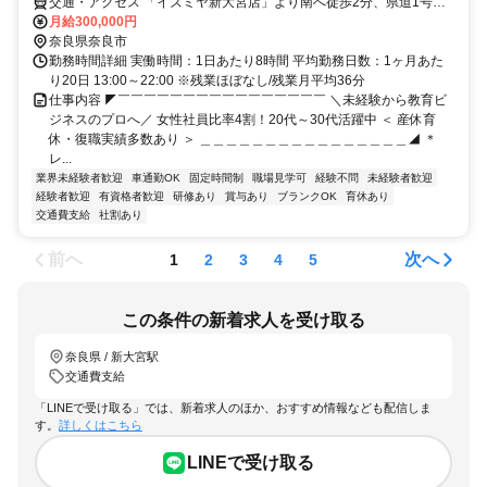
交通・アクセス 「イズミヤ新大宮店」より南へ徒歩2分、県道1号線
沿い、「メガネ本舗奈良三条店」隣。
月給300,000円
奈良県奈良市
勤務時間詳細 実働時間：1日あたり8時間 平均勤務日数：1ヶ月あた
り20日 13:00～22:00 ※残業ほぼなし/残業月平均36分
仕事内容 ◤￣￣￣￣￣￣￣￣￣￣￣￣￣￣￣￣ ＼未経験から教育ビ
ジネスのプロへ／ 女性社員比率4割！20代～30代活躍中 ＜ 産休育
休・復職実績多数あり ＞ ＿＿＿＿＿＿＿＿＿＿＿＿＿＿＿＿◢ ＊
レ...
業界未経験者歓迎
車通勤OK
固定時間制
職場見学可
経験不問
未経験者歓迎
経験者歓迎
有資格者歓迎
研修あり
賞与あり
ブランクOK
育休あり
交通費支給
社割あり
前へ
次へ
1
2
3
4
5
この条件の新着求人を受け取る
奈良県 / 新大宮駅
交通費支給
「LINEで受け取る」では、新着求人のほか、おすすめ情報なども配信しま
す。
詳しくはこちら
LINEで受け取る