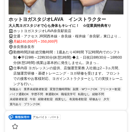
ホットヨガスタジオLAVA インストラクター
大人気ヨガスタジオで心も身体もキレイに！ ☆従業員特典有り
ホットヨガスタジオLAVA奈良駅前店
交通・アクセス JR関西本線・奈良線・桜井線「奈良駅」東口より徒
歩1分 / 近鉄奈良線・京都線「近鉄奈良駅」7番出口より徒歩10分
月給240,000円～350,000円
奈良県奈良市
勤務時間詳細 総労働時間：1週あたり40時間 下記時間内でのシフト
制 ◆平日9時～22時30分(休憩1時間) ◆土・日祝日8時30分～18時00
分(休憩1時間) 残業は基本的に発生しません。決まっ...
仕事内容 ヨガレッスンの提供、店舗運営業務 入社後は2～3ヵ月間、
店舗運営研修・基礎トレーニング・ヨガ研修を受けます。 フロント
での接客やお客様対応、ヨガインストラクターとしての実技トレーニ
ングを行い...
制服あり
業界未経験者歓迎
変形労働時間制
副業・WワークOK
フリーター歓迎
バイク通勤OK
学歴不問
車通勤OK
職場見学可
転勤なし
経験不問
未経験者歓迎
午前
経験者歓迎
残業なし
有資格者歓迎
研修あり
夕方
賞与あり
ブランクOK
アルバイト・パート