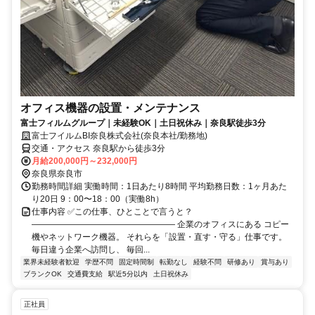
オフィス機器の設置・メンテナンス
富士フィルムグループ｜未経験OK｜土日祝休み｜奈良駅徒歩3分
富士フイルムBI奈良株式会社(奈良本社/勤務地)
交通・アクセス 奈良駅から徒歩3分
月給200,000円～232,000円
奈良県奈良市
勤務時間詳細 実働時間：1日あたり8時間 平均勤務日数：1ヶ月あた
り20日 9：00〜18：00（実働8h）
仕事内容 ✅この仕事、ひとことで言うと？
――――――――――――――――― 企業のオフィスにある コピー
機やネットワーク機器。 それらを「設置・直す・守る」仕事です。
毎日違う企業へ訪問し、 毎回...
業界未経験者歓迎
学歴不問
固定時間制
転勤なし
経験不問
研修あり
賞与あり
ブランクOK
交通費支給
駅近5分以内
土日祝休み
正社員