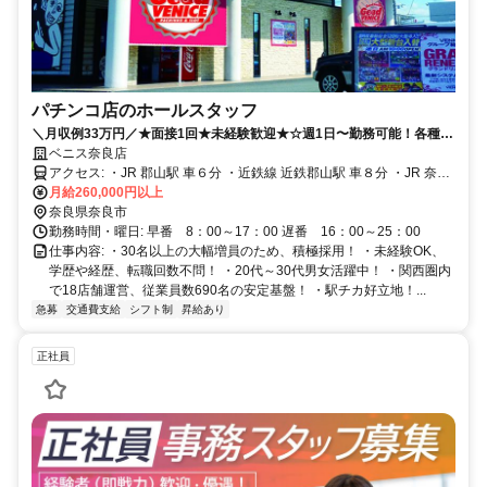
パチンコ店のホールスタッフ
＼月収例33万円／★面接1回★未経験歓迎★☆週1日〜勤務可能！各種手
当充実
ベニス奈良店
アクセス: ・JR 郡山駅 車６分 ・近鉄線 近鉄郡山駅 車８分 ・JR 奈良
駅 車１１分
月給260,000円以上
奈良県奈良市
勤務時間・曜日: 早番 8：00～17：00 遅番 16：00～25：00
仕事内容: ・30名以上の大幅増員のため、積極採用！ ・未経験OK、
学歴や経歴、転職回数不問！ ・20代～30代男女活躍中！ ・関西圏内
で18店舗運営、従業員数690名の安定基盤！ ・駅チカ好立地！...
急募
交通費支給
シフト制
昇給あり
正社員