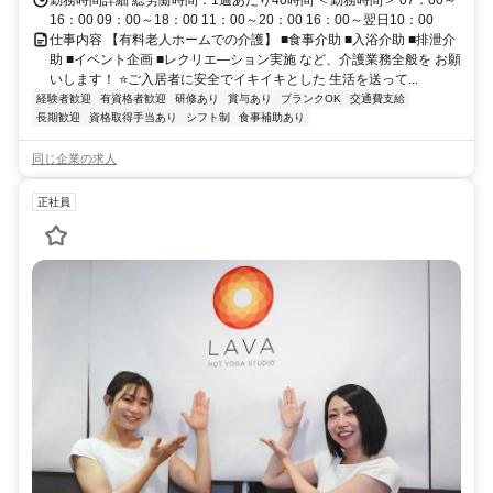
16：00 09：00～18：00 11：00～20：00 16：00～翌日10：00
仕事内容 【有料老人ホームでの介護】 ■食事介助 ■入浴介助 ■排泄介
助 ■イベント企画 ■レクリエ―ション実施 など、介護業務全般を お願
いします！ ⭐ご入居者に安全でイキイキとした 生活を送って...
経験者歓迎
有資格者歓迎
研修あり
賞与あり
ブランクOK
交通費支給
長期歓迎
資格取得手当あり
シフト制
食事補助あり
同じ企業の求人
正社員