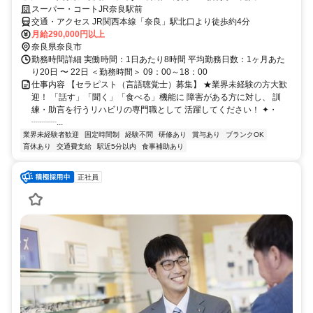
スーパー・コートJR奈良駅前
交通・アクセス JR関西本線「奈良」駅北口より徒歩約4分
月給290,000円以上
奈良県奈良市
勤務時間詳細 実働時間：1日あたり8時間 平均勤務日数：1ヶ月あた
り20日 〜 22日 ＜勤務時間＞ 09：00～18：00
仕事内容 【セラピスト（言語聴覚士）募集】 ★業界未経験の方大歓
迎！ 「話す」「聞く」「食べる」機能に 障害がある方に対し、 訓
練・助言を行うリハビリの専門職として 活躍してください！ ✦・
┈┈┈...
業界未経験者歓迎
固定時間制
経験不問
研修あり
賞与あり
ブランクOK
育休あり
交通費支給
駅近5分以内
食事補助あり
正社員