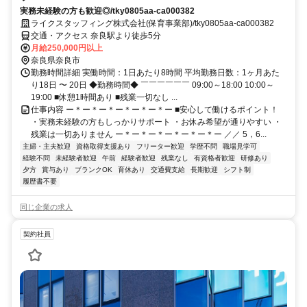
実務未経験の方も歓迎◎/tky0805aa-ca000382
ライクスタッフィング株式会社(保育事業部)/tky0805aa-ca000382
交通・アクセス 奈良駅より徒歩5分
月給250,000円以上
奈良県奈良市
勤務時間詳細 実働時間：1日あたり8時間 平均勤務日数：1ヶ月あた
り18日 〜 20日 ◆勤務時間◆ ￣￣￣￣￣￣ 09:00～18:00 10:00～
19:00 ■休憩1時間あり ■残業一切なし ...
仕事内容 ー＊ー＊ー＊ー＊ー＊ー＊ー ■安心して働けるポイント！
・実務未経験の方もしっかりサポート ・お休み希望が通りやすい ・
残業は一切ありません ー＊ー＊ー＊ー＊ー＊ー＊ー ／／ 5，6...
主婦・主夫歓迎
資格取得支援あり
フリーター歓迎
学歴不問
職場見学可
経験不問
未経験者歓迎
午前
経験者歓迎
残業なし
有資格者歓迎
研修あり
夕方
賞与あり
ブランクOK
育休あり
交通費支給
長期歓迎
シフト制
履歴書不要
同じ企業の求人
契約社員