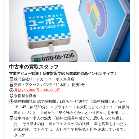
中古車の買取スタッフ
営業デビュー歓迎！反響対応で50％超成約◎高インセンティブ！
株式会社ロードカー ユーポス奈良店
交通・アクセス バス停「柏木町」 徒歩1分
月給245,000円～346,000円
奈良県奈良市
勤務時間詳細 総労働時間：1週あたり40時間 【勤務時間】9：45～
18：45（休憩60分） ＼プライベートも大切にしています！／ 終業時
間が近づくと、上司から「早く帰ろうか」という声かけを実施。...
仕事内容 ✨求人の魅力 「給料に限界を感じて、思い切って転職し
た」 そう話すのは、元カフェスタッフの社員。 車も営業もまったく
の未経験。 でも今では、入社半年で月収45万円を達成しています。
きっか...