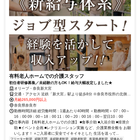
有料老人ホームでの介護スタッフ
初任者研修募集／未経験の方もOK！給与大幅改定しました★
オリーブ・奈良新大宮
交通・アクセス 近鉄「新大宮」駅より徒歩8分 ※奈良市役所の北側ス
グ！
月給265,000円以上
奈良県奈良市
勤務時間詳細 総労働時間：1週あたり40時間 ＜勤務時間＞ 07：00～
16：00 09：00～18：00 11：00～20：00 16：00～翌日10：00
仕事内容 【有料老人ホームでの介護】 ■食事介助 ■入浴介助 ■排泄介
助 ■イベント企画 ■レクリエ―ション実施 など、介護業務全般を お願
いします！ ⭐ご入居者に安全でイキイキとした 生活を送って...
フリーター歓迎
経験不問
未経験者歓迎
経験者歓迎
有資格者歓迎
研修あり