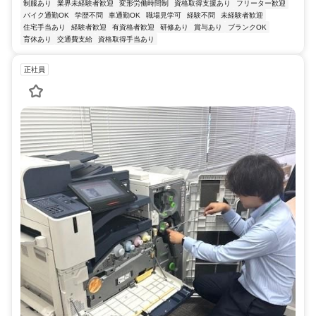
制服あり
業界未経験者歓迎
変形労働時間制
資格取得支援あり
フリーター歓迎
バイク通勤OK
学歴不問
車通勤OK
職場見学可
経験不問
未経験者歓迎
住宅手当あり
経験者歓迎
有資格者歓迎
研修あり
賞与あり
ブランクOK
育休あり
交通費支給
資格取得手当あり
正社員