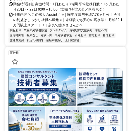
勤務時間詳細 実働時間：1日あたり8時間 平均勤務日数：1ヶ月あた
り20日 〜 22日 9:00～18:00（実働7時間50分／休憩70分）
仕事内容 ＼この求人のpoint／ ⭐｜昨年度賞与実績7.78ヶ月分！ 会社
の利益はしっかり社員へ還元 ⭐｜未経験でも安心の高水準！ 月給32.1
万円以上スタート ⭐｜奈良で働きませんか？ ...
制服あり
業界未経験者歓迎
ランチタイム
資格取得支援あり
学歴不問
固定時間制
転勤なし
経験不問
未経験者歓迎
研修あり
賞与あり
育休あり
交通費支給
駅近5分以内
長期休暇あり
土日祝休み
正社員