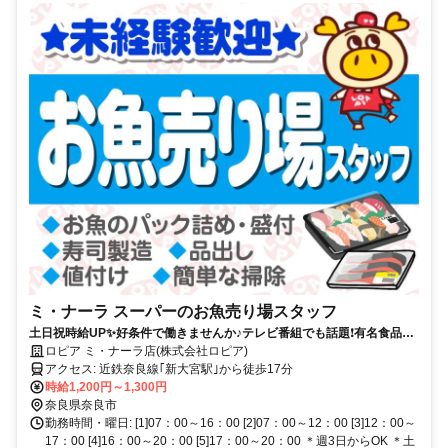
ミ・ナーラ スーパーのお魚売り場スタッフ
土日祝時給UP✨好条件で働きませんか♪テレビ番組でも話題❗︎有名食品ス
ーパーで新規募集❗︎
ロピア ミ・ナーラ店(株式会社ロピア)
アクセス: 近鉄奈良線｢新大宮駅｣から徒歩17分
時給1,200円～1,300円
奈良県奈良市
勤務時間・曜日: [1]07：00～16：00 [2]07：00～12：00 [3]12：00～
17：00 [4]16：00～20：00 [5]17：00～20：00 ＊週3日からOK ＊土