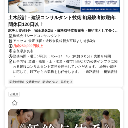
土木設計・建設コンサルタント技術者|経験者歓迎|年
間休日120日以上
駅チカ徒歩3分 完全週休2日・資格取得支援充実・技術者として長く働
ける環境です。
株式会社シードコンサルタント
アクセス: 最寄り駅：近鉄奈良線新大宮駅より徒歩3分
月給250,000円以上
奈良県奈良市
勤務時間・曜日: 平日8：45～17：45（休憩６０分）実働８時間
仕事内容: 道路・橋梁・上下水道・都市計画などの公共インフラに関
わる建設コンサルタント業務を担当していただきます。 経験や資格
に応じて、以下からの業務をお任せします。 ・道路設計 ・橋梁設計
・...
固定時間制
交通費支給
駅近5分以内
昇給あり
正社員