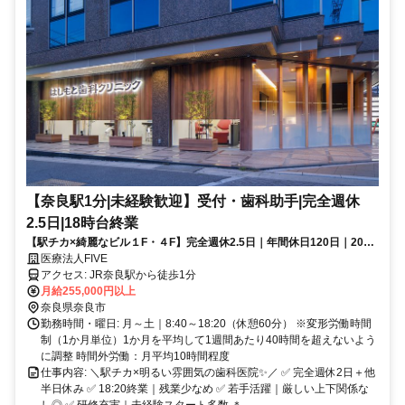
【奈良駅1分|未経験歓迎】受付・歯科助手|完全週休
2.5日|18時台終業
【駅チカ×綺麗なビル１F・４F】完全週休2.5日｜年間休日120日｜20～
30代活躍｜一生活かせるスキルを身につけてキャリアアップ✨
医療法人FIVE
アクセス: JR奈良駅から徒歩1分
月給255,000円以上
奈良県奈良市
勤務時間・曜日: 月～土｜8:40～18:20（休憩60分） ※変形労働時間
制（1か月単位）1か月を平均して1週間あたり40時間を超えないよう
に調整 時間外労働：月平均10時間程度
仕事内容: ＼駅チカ×明るい雰囲気の歯科医院✨／ ✅ 完全週休2日＋他
半日休み ✅ 18:20終業｜残業少なめ ✅ 若手活躍｜厳しい上下関係な
し◎ ✅ 研修充実｜未経験スタート多数 ＊-----...