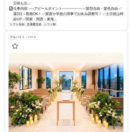
日祝も出...
仕事内容: ----アピールポイント----------------- ✅髪型自由・髪色自由 ✅️
週3日～勤務OK！ ✅️家庭や学校の用事でお休み調整可！ ✅️土日祝は時
給UP ✅️関東・関西・東海...
シフト自由
交通費支給
シフト制
アルバイト・パート