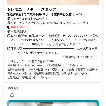
セレモニーサポートスタッフ
未経験歓迎｜専門知識不要×サポート業務中心◎週3日～OK！
マミーベル奈良北第二代理店
交通・アクセス 近鉄奈良線｢新大宮駅｣徒歩7分◇車･バイク可
時給1,500円
奈良県奈良市
勤務時間詳細 ★週3日～OK！ 勤務時間／9：00～16：00 シフト柔軟
対応♪ 「扶養内で働きたい」 「平日のみがいい」 「土日祝で働きた
い」 「10：00～出勤したい」など 働き方はお気軽にご...
仕事内容 ━━━━━━━━━━━━━━━━━━ 人生の大切な一日
に、 そっと寄り添うサポート役です。
━━━━━━━━━━━━━━━━━━ ご葬儀やお通夜が滞りなく
進むように、 会場でのお客様対応...
扶養内勤務OK
副業・WワークOK
1日4時間以内OK
土日祝のみOK
主婦・主夫歓迎
フリーター歓迎
バイク通勤OK
シフト自由
学歴不問
車通勤OK
平日のみOK
転勤なし
経験不問
未経験者歓迎
午前
夕方
ブランクOK
交通費支給
長期歓迎
週2・3日からOK
契約社員