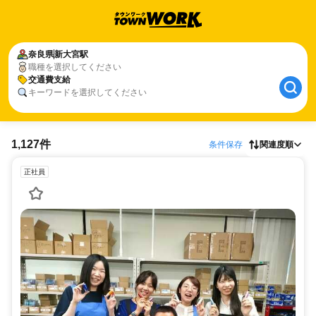
奈良県
新大宮駅
職種を選択してください
交通費支給
キーワードを選択してください
1,127件
条件保存
関連度順
正社員