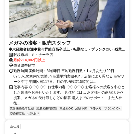
メガネの接客・販売スタッフ
◆未経験者歓迎◆賞与昇給◎高卒以上・転勤なし・ブランクOK・残業少
なめ・業界No1！
眼鏡市場 ミ・ナーラ店
月給214,882円以上
奈良県奈良市
勤務時間 実働時間：8時間/日 平均勤務日数：1ヶ月あたり20日
09:30-19:30内で実働8h ※週平均実働40h／店舗により異なる ※Wワ
ーク不可 年間休日117日。月の平均残業15時間以...
仕事内容 ◇◇◇◇◇ お仕事内容 ◇◇◇◇◇ お客様への接客を中心と
した業務をお任せいたします。 具体的には… お客様への商品説明や
提案、メガネの受け渡しなどの接客 購入までのサポート、また入社
後...
業界未経験者歓迎
変形労働時間制
車通勤OK
経験不問
研修あり
ブランクOK
交通費支給
社割あり
正社員