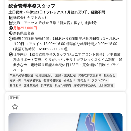
総合管理事務スタッフ
土日祝休・年休123日！フレックス！月給25万3千、経験不問
株式会社ヤマト合人社
交通・アクセス 近鉄奈良線「新大宮」駅より徒歩4分
月給253,000円
奈良県奈良市
勤務時間詳細 実働時間：1日あたり8時間 平均勤務日数：1ヶ月あた
り20日 コアタイム 13:00〜16:00 標準的な就業時間／9:00〜18:00
(就業可能時間…6:00〜22:00) ※理...
仕事内容 【総合管理事務スタッフ/ジュニアフロント業務】 ✅事務業
務＆サポート業務、やりがいバッチリ！ ✅フレックスタイム制度・残
業少なめ・定時帰り可能＆年間休日123日・完全週休2日制でプライ
ベート...
業界未経験者歓迎
社員登用あり
主婦・主夫歓迎
資格取得支援あり
転勤なし
経験不問
未経験者歓迎
有資格者歓迎
研修あり
賞与あり
ブランクOK
育休あり
交通費支給
長期歓迎
駅近5分以内
資格取得手当あり
土日祝休み
正社員