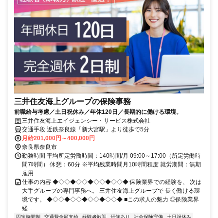
三井住友海上グループの保険事務
前職給与考慮／土日祝休み／年休120日／長期的に働ける環境。
三井住友海上エイジェンシー・サービス株式会社
交通手段 近鉄奈良線「新大宮駅」より徒歩で5分
月給201,000円～400,000円
奈良県奈良市
勤務時間 平均所定労働時間：140時間/月 09:00～17:00（所定労働時
間7時間） 休憩：60分 ※平均残業時間月10時間程度 就労期間：無期
雇用
仕事の内容 ◆◇◇◆◇◇◆◇◇◆◇◇◆ 保険業界での経験を、 次は
大手グループの専門事務へ。 三井住友海上グループで 長く働ける環
境です。 ◆◇◇◆◇◇◆◇◇◆◇◇◆ ■この求人の魅力 ◎保険業界
経...
固定時間制
交通費全額支給
経験者歓迎
研修あり
社会保険完備
土日祝休み