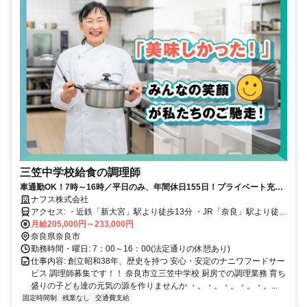
三笠中学校給食の調理師
車通勤OK！7時～16時／平日のみ、年間休日155日！プライベート充実
の調理師募集！美味しい昼食付
ナフス株式会社
アクセス: ・近鉄「新大宮」駅より徒歩13分 ・JR「奈良」駅より徒歩
17分
月給205,000円～233,000円
奈良県奈良市
勤務時間・曜日: 7：00～16：00(法定通りの休憩あり)
仕事内容: 創立昭和38年、歴史を持つ 安心・安定のナニワフードサー
ビス 調理師募集です！！ 奈良市立三笠中学校 厨房での調理業務 育ち
盛りの子ども達の元気の源を作りませんか ・。・。・。・。・。...
固定時間制
残業なし
交通費支給