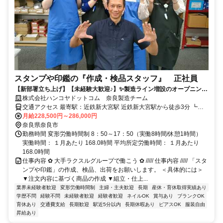
スタンプや印鑑の『作成・検品スタッフ』 正社員
【新部署立ち上げ】【未経験大歓迎♪】✨製造ライン増設のオープニング
スタッフ大募集✨正社員7名採用予定✨ラクスルグループ✨✨
株式会社ハンコヤドットコム 奈良製造チーム
交通アクセス 最寄駅：近鉄新大宮駅 近鉄新大宮駅から徒歩3分 ┗下
記地域からご勤務も大歓迎です！ 大阪市、大和郡山市、生駒市、木
月給228,500円～286,000円
津川市、東大阪市、天理市、橿原市、京都市、精華町、桜井市
奈良県奈良市
勤務時間 変形労働時間制 8：50～17：50（実働8時間/休憩1時間）
実働時間： １月あたり 168.0時間 平均所定労働時間： １月あたり
168.0時間
仕事内容 ✿ 大手ラクスルグループで働こう ✿ ///// 仕事内容 ///// 「スタ
ンプや印鑑」の作成、検品、出荷をお願いします。 ＜具体的には＞
▼注文内容に基づく商品の作成 ▼組立・仕上...
業界未経験者歓迎
変形労働時間制
主婦・主夫歓迎
長期
産休・育休取得実績あり
学歴不問
経験不問
未経験者歓迎
経験者歓迎
ネイルOK
賞与あり
ブランクOK
育休あり
交通費支給
長期歓迎
駅近5分以内
長期休暇あり
ピアスOK
服装自由
昇給あり