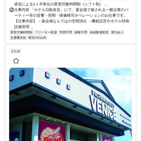
状況による1ヶ月単位の変形労働時間制（シフト制） ...
仕事内容 「ホテル日航奈良」にて、宴会場で催される一般企業のパ
ーティー等の音響・照明・映像映写オペレーションのお仕事です。
【仕事内容】 ・宴会場ならではの空間演出 ・機材設営やホテル特殊
設備管理 ...
変形労働時間制
フリーター歓迎
学歴不問
経験不問
未経験者歓迎
賞与あり
交通費支給
駅近5分以内
正社員