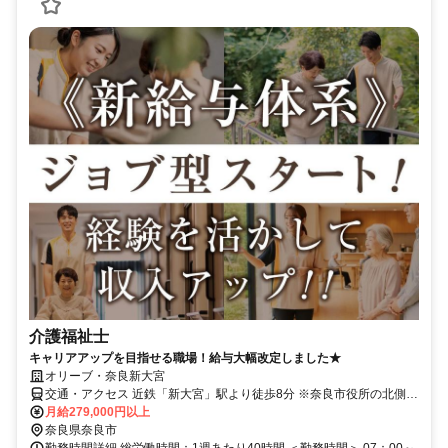
介護福祉士
キャリアアップを目指せる職場！給与大幅改定しました★
オリーブ・奈良新大宮
交通・アクセス 近鉄「新大宮」駅より徒歩8分 ※奈良市役所の北側ス
グ！
月給279,000円以上
奈良県奈良市
勤務時間詳細 総労働時間：1週あたり40時間 ＜勤務時間＞ 07：00～