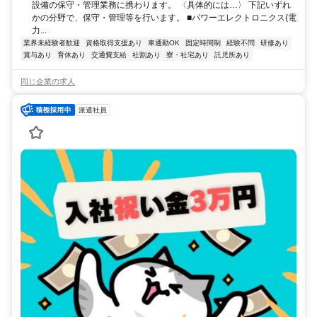
設備の保守・管理業務に携わります。 〈具体的には…〉 下記いずれ
かの分野で、保守・管理等を行います。 ■パワーエレクトロニクス(電
力...
業界未経験者歓迎
資格取得支援あり
車通勤OK
固定時間制
経験不問
研修あり
賞与あり
育休あり
交通費支給
社割あり
寮・社宅あり
託児所あり
同じ企業の求人
派遣社員