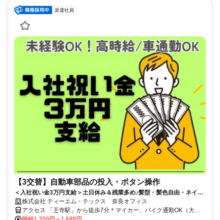
派遣社員
【3交替】自動車部品の投入・ボタン操作
＜入社祝い金3万円支給＞土日休み＆残業多め♪髪型・髪色自由・ネイル
もOK◎自分らしく働ける快適な環境です
株式会社 ティーエム・テックス 奈良オフィス
アクセス 「王寺駅」から徒歩7分＊マイカー、バイク通勤OK（大型
無料駐車場完備）
時給1,350円～1,688円