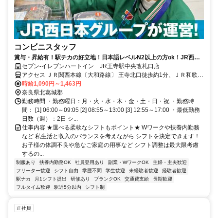
コンビニスタッフ
賞与・昇給有！駅チカの好立地！日本語レベルN2以上の方ok！JR西日
本グループ会社運営で安定度抜群！
セブン-イレブンハートイン JR王寺駅中央改札口店
アクセス ＪＲ関西本線〔大和路線〕 王寺北口徒歩約1分、ＪＲ和歌山
線 王寺北口徒歩約1分、近鉄田原本線 新王寺徒歩約1分
時給1,090円～1,463円
奈良県北葛城郡
勤務時間 ・勤務曜日：月・火・水・木・金・土・日・祝 ・勤務時
間： [1] 06:00～09:05 [2] 08:55～13:00 [3] 12:55～17:00 ・最低勤務
日数（週）：2日 シ...
仕事内容 ★選べる柔軟なシフトもポイント★ Wワークや扶養内勤務
など 私生活と収入のバランスを考えながら シフトを決定できます！
お子様の体調不良や急なご家庭の用事など シフト調整は最大限考慮
するの...
制服あり
扶養内勤務OK
社員登用あり
副業・WワークOK
主婦・主夫歓迎
フリーター歓迎
シフト自由
学歴不問
学生歓迎
未経験者歓迎
経験者歓迎
駅ナカ
月1シフト提出
研修あり
ブランクOK
交通費支給
長期歓迎
フルタイム歓迎
駅近5分以内
シフト制
正社員