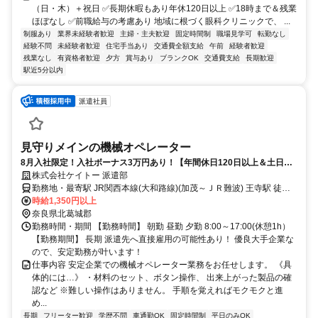
（日・木）＋祝日 ✅長期休暇もあり年休120日以上 ✅18時まで＆残業
ほぼなし ✅前職給与の考慮あり 地域に根づく眼科クリニックで、 ...
制服あり
業界未経験者歓迎
主婦・主夫歓迎
固定時間制
職場見学可
転勤なし
経験不問
未経験者歓迎
住宅手当あり
交通費全額支給
午前
経験者歓迎
残業なし
有資格者歓迎
夕方
賞与あり
ブランクOK
交通費支給
長期歓迎
駅近5分以内
派遣社員
見守りメインの機械オペレーター
8月入社限定！入社ボーナス3万円あり！【年間休日120日以上＆土日祝
休み】優良安定企業！空調完備！
株式会社ケイトー 派遣部
勤務地・最寄駅 JR関西本線(大和路線)(加茂～ＪＲ難波) 王寺駅 徒歩8
分 JR関西本線(大和路線)(加茂～ＪＲ難波) 法隆寺駅 車で15分 近鉄田
時給1,350円以上
原本線 新王寺駅 車で5分 ほとんどの方が車通勤です！
奈良県北葛城郡
勤務時間・期間 【勤務時間】 朝勤 昼勤 夕勤 8:00～17:00(休憩1h）
【勤務期間】 長期 派遣先へ直接雇用の可能性あり！ 優良大手企業な
ので、安定勤務が叶います！
仕事内容 安定企業での機械オペレーター業務をお任せします。 《具
体的には…》 ・材料のセット、ボタン操作、 出来上がった製品の確
認など ※難しい操作はありません。 手順を覚えればモクモクと進
め...
長期
フリーター歓迎
学歴不問
車通勤OK
固定時間制
平日のみOK