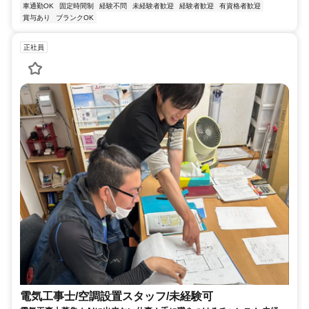
車通勤OK
固定時間制
経験不問
未経験者歓迎
経験者歓迎
有資格者歓迎
賞与あり
ブランクOK
正社員
電気工事士/空調設置スタッフ/未経験可