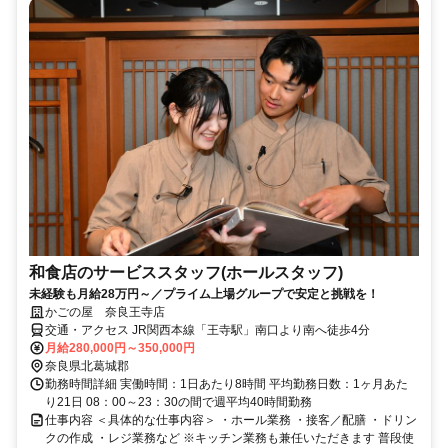
和食店のサービススタッフ(ホールスタッフ)
未経験も月給28万円～／プライム上場グループで安定と挑戦を！
かごの屋 奈良王寺店
交通・アクセス JR関西本線「王寺駅」南口より南へ徒歩4分
月給280,000円～350,000円
奈良県北葛城郡
勤務時間詳細 実働時間：1日あたり8時間 平均勤務日数：1ヶ月あた
り21日 08：00～23：30の間で週平均40時間勤務
仕事内容 ＜具体的な仕事内容＞ ・ホール業務 ・接客／配膳 ・ドリン
クの作成 ・レジ業務など ※キッチン業務も兼任いただきます 普段使