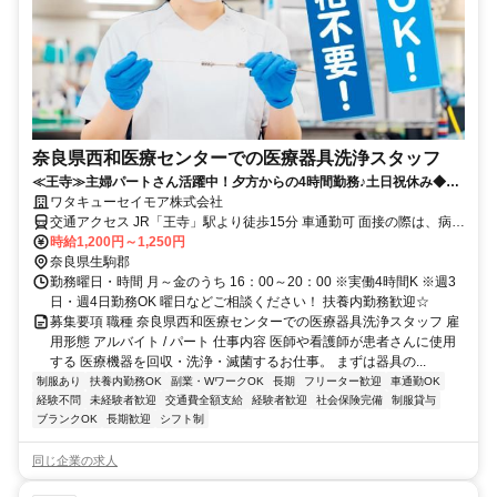
奈良県西和医療センターでの医療器具洗浄スタッフ
≪王寺≫主婦パートさん活躍中！夕方からの4時間勤務♪土日祝休み◆週
3日～OK扶養内勤務歓迎◆
ワタキューセイモア株式会社
交通アクセス JR「王寺」駅より徒歩15分 車通勤可 面接の際は、病院
駐車場をご利用ください（ご自身で負担をお願いします。）
時給1,200円～1,250円
奈良県生駒郡
勤務曜日・時間 月～金のうち 16：00～20：00 ※実働4時間K ※週3
日・週4日勤務OK 曜日などご相談ください！ 扶養内勤務歓迎☆
募集要項 職種 奈良県西和医療センターでの医療器具洗浄スタッフ 雇
用形態 アルバイト / パート 仕事内容 医師や看護師が患者さんに使用
する 医療機器を回収・洗浄・滅菌するお仕事。 まずは器具の...
制服あり
扶養内勤務OK
副業・WワークOK
長期
フリーター歓迎
車通勤OK
経験不問
未経験者歓迎
交通費全額支給
経験者歓迎
社会保険完備
制服貸与
ブランクOK
長期歓迎
シフト制
同じ企業の求人