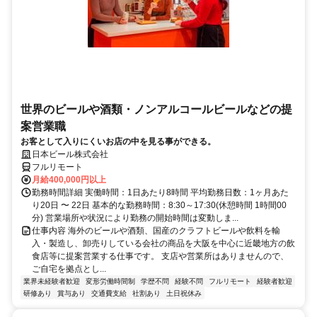
世界のビールや酒類・ノンアルコールビールなどの提
案営業職
お客として入りにくいお店の中を見る事ができる。
日本ビール株式会社
フルリモート
月給400,000円以上
勤務時間詳細 実働時間：1日あたり8時間 平均勤務日数：1ヶ月あた
り20日 〜 22日 基本的な勤務時間：8:30～17:30(休憩時間 1時間00
分) 営業場所や状況により勤務の開始時間は変動しま...
仕事内容 海外のビールや酒類、国産のクラフトビールや飲料を輸
入・製造し、卸売りしている会社の商品を大阪を中心に近畿地方の飲
食店等に提案営業する仕事です。 支店や営業所はありませんので、
ご自宅を拠点とし...
業界未経験者歓迎
変形労働時間制
学歴不問
経験不問
フルリモート
経験者歓迎
研修あり
賞与あり
交通費支給
社割あり
土日祝休み