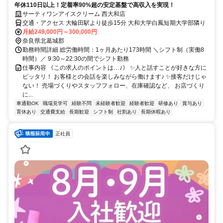
年休110日以上！定着率90%超の安定基盤で高収入を実現！
サーティワンアイスクリーム 西大和店
交通・アクセス 大輪田駅より徒歩15分 大和大学白鳳短期大学部隣り
月給249,000円～300,000円
奈良県北葛城郡
勤務時間詳細 総労働時間：1ヶ月あたり173時間 ＼シフト制（実働8
時間）／ 9:30～22:30の間でシフト勤務
仕事内容 《この求人のポイントは…♪》 ✨人と話すことが好きな方に
ピッタリ！ お客様との会話を楽しみながら働けます♪ ✨接客だけじゃ
ない！ 売場づくりやスタッフフォロー、在庫確認など、 お店づくり
に...
車通勤OK
職場見学可
経験不問
未経験者歓迎
経験者歓迎
研修あり
賞与あり
育休あり
交通費支給
長期歓迎
シフト制
社割あり
長期休暇あり
正社員