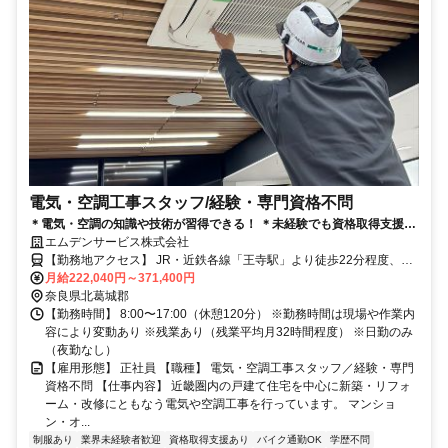
電気・空調工事スタッフ/経験・専門資格不問
＊電気・空調の知識や技術が習得できる！ ＊未経験でも資格取得支援制
エムデンサービス株式会社
度でスキルアップ可能 ＊頑張り次第で給与もUP
【勤務地アクセス】 JR・近鉄各線「王寺駅」より徒歩22分程度、車
で5分程度 JR大和路線「三郷駅」より車で5分程度 JR和歌山線「畠田
月給222,040円～371,400円
駅」より車で5分程度 近鉄田原本線「新王寺駅」より車で7分程度 近
奈良県北葛城郡
鉄大阪線「河内国分駅」より車で14分程度 近鉄田原本線「箸尾駅」
【勤務時間】 8:00〜17:00（休憩120分） ※勤務時間は現場や作業内
容により変動あり ※残業あり（残業平均月32時間程度） ※日勤のみ
より車で17分程度 〇車・マイカー通勤OK（駐車場あり）
（夜勤なし）
【雇用形態】 正社員 【職種】 電気・空調工事スタッフ／経験・専門
資格不問 【仕事内容】 近畿圏内の戸建て住宅を中心に新築・リフォ
ーム・改修にともなう電気や空調工事を行っています。 マンショ
ン・オ...
制服あり
業界未経験者歓迎
資格取得支援あり
バイク通勤OK
学歴不問