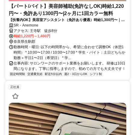
【パート/バイト】美容師補助(免許なしOK)時給1,220
円〜・免許あり1300円〜|2ヶ月に1回カラー無料
【扶養内OK】美容室アシスタント（免許あり優遇）時給1,300円〜｜営
業時間内レッスン
SR・Anemone
アクセス: 王寺駅 徒歩8分
時給1,220円～1,400円
奈良県生駒郡
勤務時間・曜日: 以下の時間帯から、希望に合わせて調整OK（休憩1
時間） * 10:00〜17:00 / 10:00〜17:00 * 学生・バイト：土日どちらか
勤務＋平日1〜2日（希望日） * 学...
仕事内容: サロンワークのサポート業務をお願いします。 研修は10日
間になります。丁寧に指導しますので、初めての方でも大丈夫です！
固定時間制
交通費支給
駅近5分以内
週2・3日からOK
シフト制
正社員