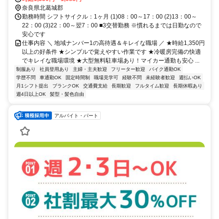
奈良県北葛城郡
勤務時間 シフトサイクル：1ヶ月 (1)08：00～17：00 (2)13：00～
22：00 (3)22：00～翌7：00 ■3交替勤務 ※慣れるまでは日勤なので
安心です
仕事内容 ＼ 地域ナンバー1の高待遇＆キレイな職場 ／ ★時給1,350円
以上の好条件 ★シンプルで覚えやすい作業です ★冷暖房完備の快適
でキレイな職場環境 ★大型無料駐車場あり！マイカー通勤も安心 ...
制服あり
社員登用あり
主婦・主夫歓迎
フリーター歓迎
バイク通勤OK
学歴不問
車通勤OK
固定時間制
職場見学可
経験不問
未経験者歓迎
週払いOK
月1シフト提出
ブランクOK
交通費支給
長期歓迎
フルタイム歓迎
長期休暇あり
週4日以上OK
髪型・髪色自由
アルバイト・パート