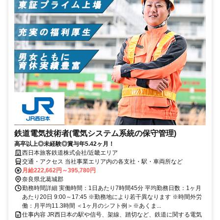
鉄道電気技術者(電気システム系統の保守管理)
高卒以上◎未経験◎賞与年5.42ヶ月！
西日本旅客鉄道株式会社/近畿エリア
交通・アクセス 当社事業エリア内の各支社・駅・車両所など
月給222,662円～395,780円
奈良県北葛城郡
勤務時間詳細 実働時間：1日あたり7時間45分 平均勤務日数：1ヶ月
あたり20日 9:00～17:45 ※勤務地により若干異なります ※時間外労
働：月平均11.3時間 ＜1ヶ月のシフト例＞※あくま...
仕事内容 JR西日本の駅や信号、架線、踏切など、鉄道に関する電気