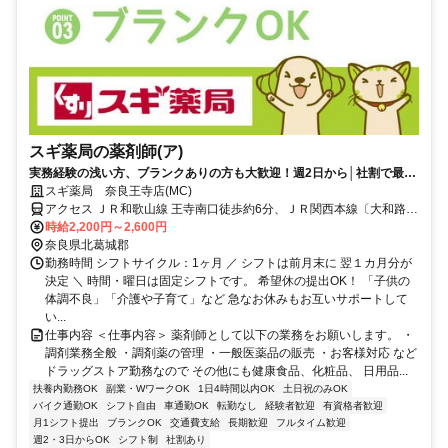
スギ薬局の薬剤師(ア)
実務経験の浅い方、ブランクありの方も大歓迎！週2日から│社割で最大
30％オフ♪
スギ薬局 奈良王寺店(MC)
アクセス ＪＲ和歌山線 王寺南口徒歩約6分、ＪＲ関西本線〔大和路
線〕 王寺南口徒歩約6分、近鉄田原本線 新王寺徒歩約7分
時給2,200円～2,600円
奈良県北葛城郡
勤務時間 シフトサイクル：1ヶ月 ／ シフトは前月末に 翌１カ月分が
決定 ＼ 時間・曜日は固定シフトです。 希望休の提出OK！ 「子供の
体調不良」「介護や子育て」など 急なお休みもお互いサポートして
い...
仕事内容 ＜仕事内容＞ 薬剤師として以下の業務をお願いします。 ・
調剤業務全般 ・調剤薬の管理 ・一般医薬品の販売 ・お客様対応 など
ドラッグストア勤務なので その他にも健康食品、化粧品、 日用品...
扶養内勤務OK
副業・WワークOK
1日4時間以内OK
土日祝のみOK
バイク通勤OK
シフト自由
車通勤OK
転勤なし
経験者歓迎
有資格者歓迎
月1シフト提出
ブランクOK
交通費支給
長期歓迎
フルタイム歓迎
週2・3日からOK
シフト制
社割あり