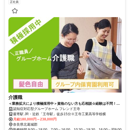
正社員
介護職
＜業務拡大により積極採用中＞資格のない方も応相談☆経験は不問！グ
ループ内保育園も利用可能♪マイカー通勤可☆髪色・ネイル自由♪【北葛
認知症対応型グループホーム フレンド王寺
城郡、グループホーム、介護職、正職員】
最寄駅 JR・近鉄「王寺駅」徒歩15分※王寺工業高等学校横
月給180,000円～238,000円
奈良県北葛城郡
勤務時間 9:00～18:00、7:00～16:00、10:30～19:30、16:00～翌9:00