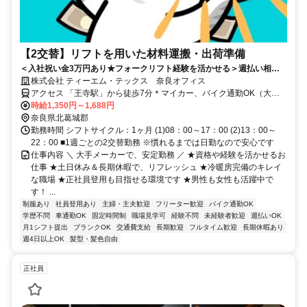
【2交替】リフトを用いた材料運搬・出荷準備
＜入社祝い金3万円あり★フォークリフト経験を活かせる＞週払い相談
OK！空調完備のキレイな職場で定着率も抜群◎正社員登用の実績もあ
株式会社 ティーエム・テックス 奈良オフィス
り！
アクセス 「王寺駅」から徒歩7分＊マイカー、バイク通勤OK（大型
無料駐車場完備）
時給1,350円～1,688円
奈良県北葛城郡
勤務時間 シフトサイクル：1ヶ月 (1)08：00～17：00 (2)13：00～
22：00 ■1週ごとの2交替勤務 ※慣れるまでは日勤なので安心です
仕事内容 ＼ 大手メーカーで、安定勤務 ／ ★資格や経験を活かせるお
仕事 ★土日休み＆長期休暇で、リフレッシュ ★冷暖房完備のキレイ
な職場 ★正社員登用も目指せる環境です ★男性も女性も活躍中で
す！ ...
制服あり
社員登用あり
主婦・主夫歓迎
フリーター歓迎
バイク通勤OK
学歴不問
車通勤OK
固定時間制
職場見学可
経験不問
未経験者歓迎
週払いOK
月1シフト提出
ブランクOK
交通費支給
長期歓迎
フルタイム歓迎
長期休暇あり
週4日以上OK
髪型・髪色自由
正社員