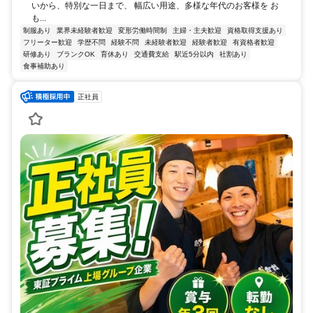
いから、特別な一日まで、 幅広い用途、多様な年代のお客様を お
も...
制服あり
業界未経験者歓迎
変形労働時間制
主婦・主夫歓迎
資格取得支援あり
フリーター歓迎
学歴不問
経験不問
未経験者歓迎
経験者歓迎
有資格者歓迎
研修あり
ブランクOK
育休あり
交通費支給
駅近5分以内
社割あり
食事補助あり
正社員