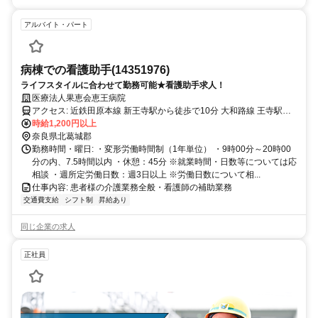
アルバイト・パート
病棟での看護助手(14351976)
ライフスタイルに合わせて勤務可能★看護助手求人！
医療法人果恵会恵王病院
アクセス: 近鉄田原本線 新王寺駅から徒歩で10分 大和路線 王寺駅か
ら徒歩で9分 JR和歌山線 王寺駅から徒歩で9分
時給1,200円以上
奈良県北葛城郡
勤務時間・曜日: ・変形労働時間制（1年単位） ・9時00分～20時00
分の内、7.5時間以内 ・休憩：45分 ※就業時間・日数等については応
相談 ・週所定労働日数：週3日以上 ※労働日数について相...
仕事内容: 患者様の介護業務全般・看護師の補助業務
交通費支給
シフト制
昇給あり
同じ企業の求人
正社員