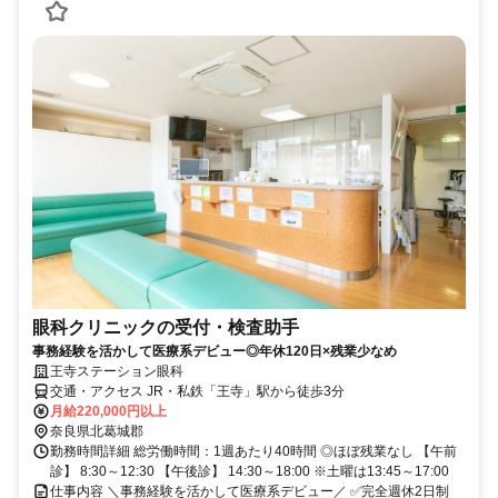
眼科クリニックの受付・検査助手
事務経験を活かして医療系デビュー◎年休120日×残業少なめ
王寺ステーション眼科
交通・アクセス JR・私鉄「王寺」駅から徒歩3分
月給220,000円以上
奈良県北葛城郡
勤務時間詳細 総労働時間：1週あたり40時間 ◎ほぼ残業なし 【午前
診】 8:30～12:30 【午後診】 14:30～18:00 ※土曜は13:45～17:00
仕事内容 ＼事務経験を活かして医療系デビュー／ ✅完全週休2日制