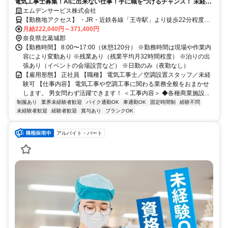
電気工事士募集！AIに出来ない仕事！手に職をつけるチャンス！ 未経験
からスタートできて、働きながら技術を習得できる職場です。
エムデンサービス株式会社
【勤務地アクセス】 ・JR・近鉄各線「王寺駅」より徒歩22分程度、
車で5分程度 ・JR大和路線「三郷駅」より車で5分程度 ・JR和歌山線
月給222,040円～371,400円
「畠田駅」より車で5分程度 ・近鉄田原本線「新王寺駅」より車で7
奈良県北葛城郡
分程度 ・近鉄大阪線「河内国分駅」より車で14分程度 ・近鉄田原本
【勤務時間】 8:00〜17:00（休憩120分） ※勤務時間は現場や作業内
線「箸尾駅」より車で17分程度 〇車・マイカー通勤OK（駐車場あ
容により変動あり ※残業あり（残業平均月32時間程度） ※泊りの出
り）
張あり（イベントの会場設営など） ※日勤のみ（夜勤なし）
【雇用形態】 正社員 【職種】 電気工事士／空調設置スタッフ／未経
験可 【仕事内容】 電気工事や空調工事に関わる業務全般をおまかせ
します。 男女問わず活躍できます！ ＜工事内容＞ ◆各種商業施設...
制服あり
業界未経験者歓迎
バイク通勤OK
車通勤OK
固定時間制
経験不問
未経験者歓迎
経験者歓迎
賞与あり
ブランクOK
アルバイト・パート