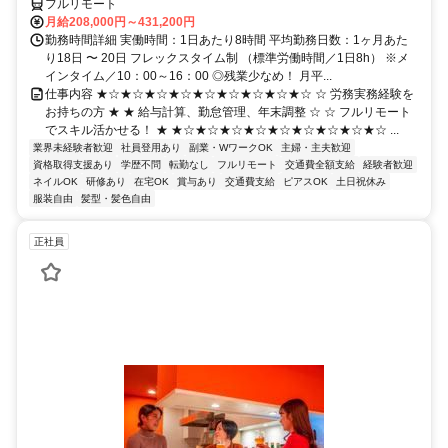
フルリモート
月給208,000円～431,200円
勤務時間詳細 実働時間：1日あたり8時間 平均勤務日数：1ヶ月あた
り18日 〜 20日 フレックスタイム制 （標準労働時間／1日8h） ※メ
インタイム／10：00～16：00 ◎残業少なめ！ 月平...
仕事内容 ★☆★☆★☆★☆★☆★☆★☆★☆★☆ ☆ 労務実務経験を
お持ちの方 ★ ★ 給与計算、勤怠管理、年末調整 ☆ ☆ フルリモート
でスキル活かせる！ ★ ★☆★☆★☆★☆★☆★☆★☆★☆★☆ ...
業界未経験者歓迎
社員登用あり
副業・WワークOK
主婦・主夫歓迎
資格取得支援あり
学歴不問
転勤なし
フルリモート
交通費全額支給
経験者歓迎
ネイルOK
研修あり
在宅OK
賞与あり
交通費支給
ピアスOK
土日祝休み
服装自由
髪型・髪色自由
正社員