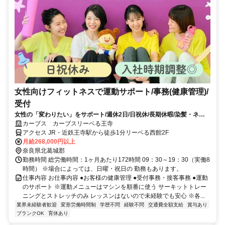
女性向けフィットネスで運動サポート/事務(健康管理)/
受付
女性の「変わりたい」をサポート/週休2日/日祝休/長期休暇/染髪・ネイ
ルOK※規定内
カーブス カーブスリーベる王寺
アクセス JR・近鉄王寺駅から徒歩1分リーベる西館2F
月給268,000円以上
奈良県北葛城郡
勤務時間 総労働時間：1ヶ月あたり172時間 09：30～19：30（実働8
時間） ※場合によっては、日曜・祝日の 勤務もあります。
仕事内容 お仕事内容 ●お客様の健康管理 ●受付事務・接客事務 ●運動
のサポート ※運動メニューはマシンを順番に使う サーキットトレー
ニングとストレッチのみ レッスンはないので未経験でも安心 ※各...
業界未経験者歓迎
変形労働時間制
学歴不問
経験不問
交通費全額支給
賞与あり
ブランクOK
育休あり