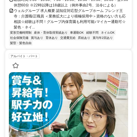
休憩60分 ※22時以降は18歳以上（例外事由2号、法令による）
ウェルグループ 求人概要 認知症対応型グループホーム フレンド王
寺：介護職/正職員 ＜業務拡大により積極採用中＞資格のない方も応
相談☆経験は不問！グループ内保育園も利用可能♪マイカー通勤可☆
髪色・ネイ...
変形労働時間制
産休・育休取得実績あり
車通勤OK
経験不問
ネイルOK
社会保険完備
賞与あり
育休あり
交通費支給
昇給あり
賞与年2回あり
髪型・髪色自由
アルバイト・パート