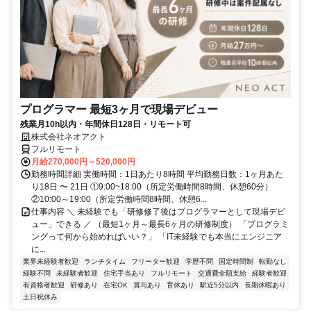
プログラマー 最短3ヶ月で現場デビュー
残業月10h以内・年間休日128日・リモート可
株式会社ネオアクト
フルリモート
月給270,000円～520,000円
勤務時間詳細 実働時間：1日あたり8時間 平均勤務日数：1ヶ月あた
り18日 〜 21日 ①9:00~18:00（所定労働時間8時間、休憩60分）
②10:00～19:00（所定労働時間8時間、休憩6...
仕事内容 ＼ 未経験でも「研修修了後はプログラマーとして現場デビ
ュー」できる ／ （最短1ヶ月～最長6ヶ月の研修制度） 「プログラミ
ングって何から始めればいい？」 「IT未経験でも本当にエンジニア
に...
業界未経験者歓迎
ランチタイム
フリーター歓迎
学歴不問
固定時間制
転勤なし
経験不問
未経験者歓迎
住宅手当あり
フルリモート
交通費全額支給
経験者歓迎
有資格者歓迎
研修あり
在宅OK
賞与あり
育休あり
駅近5分以内
長期休暇あり
土日祝休み