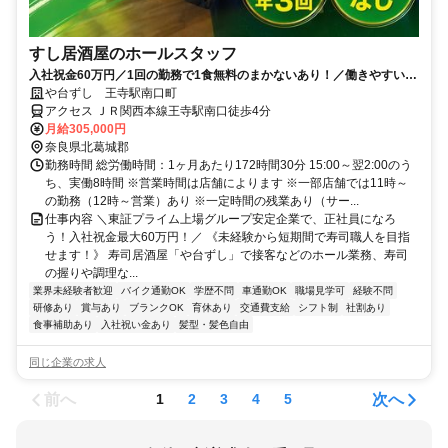
すし居酒屋のホールスタッフ
入社祝金60万円／1回の勤務で1食無料のまかないあり！／働きやすい環
境づくりに力を入れています◎
や台ずし 王寺駅南口町
アクセス ＪＲ関西本線王寺駅南口徒歩4分
月給305,000円
奈良県北葛城郡
勤務時間 総労働時間：1ヶ月あたり172時間30分 15:00～翌2:00のう
ち、実働8時間 ※営業時間は店舗によります ※一部店舗では11時～
の勤務（12時～営業）あり ※一定時間の残業あり（サー...
仕事内容 ＼東証プライム上場グループ安定企業で、正社員になろ
う！入社祝金最大60万円！／ 《未経験から短期間で寿司職人を目指
せます！》 寿司居酒屋「や台ずし」で接客などのホール業務、寿司
の握りや調理な...
業界未経験者歓迎
バイク通勤OK
学歴不問
車通勤OK
職場見学可
経験不問
研修あり
賞与あり
ブランクOK
育休あり
交通費支給
シフト制
社割あり
食事補助あり
入社祝い金あり
髪型・髪色自由
同じ企業の求人
前へ
次へ
1
2
3
4
5