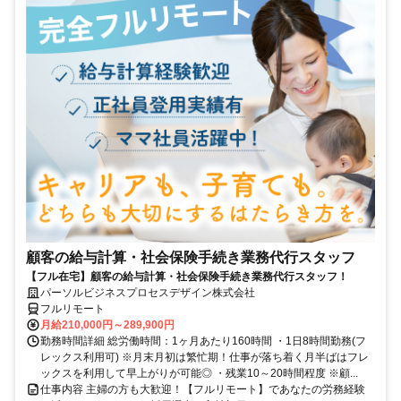
顧客の給与計算・社会保険手続き業務代行スタッフ
【フル在宅】顧客の給与計算・社会保険手続き業務代行スタッフ！
パーソルビジネスプロセスデザイン株式会社
フルリモート
月給210,000円～289,900円
勤務時間詳細 総労働時間：1ヶ月あたり160時間 ・1日8時間勤務(フ
レックス利用可) ※月末月初は繁忙期！仕事が落ち着く月半ばはフレ
ックスを利用して早上がりが可能◎ ・残業10～20時間程度 ※顧...
仕事内容 主婦の方も大歓迎！【フルリモート】であなたの労務経験