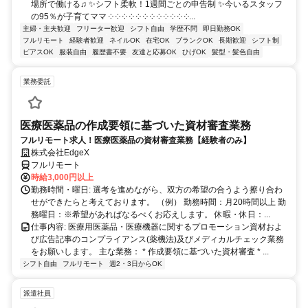
場所で働ける♫ ✨シフト柔軟！1週間ごとの申告制 ✨今いるスタッフ
の95％が子育てママ ༶ ༶ ༶ ༶ ༶ ༶ ༶ ༶ ༶ ༶ ༶ ༶...
主婦・主夫歓迎
フリーター歓迎
シフト自由
学歴不問
即日勤務OK
フルリモート
経験者歓迎
ネイルOK
在宅OK
ブランクOK
長期歓迎
シフト制
ピアスOK
服装自由
履歴書不要
友達と応募OK
ひげOK
髪型・髪色自由
業務委託
医療医薬品の作成要領に基づいた資材審査業務
フルリモート求人！医療医薬品の資材審査業務【経験者のみ】
株式会社EdgeX
フルリモート
時給3,000円以上
勤務時間・曜日: 選考を進めながら、双方の希望の合うよう擦り合わ
せができたらと考えております。 （例） 勤務時間：月20時間以上 勤
務曜日：※希望があればなるべくお応えします。 休暇・休日：...
仕事内容: 医療用医薬品・医療機器に関するプロモーション資材およ
び広告記事のコンプライアンス(薬機法)及びメディカルチェック業務
をお願いします。 主な業務： * 作成要領に基づいた資材審査 * ...
シフト自由
フルリモート
週2・3日からOK
派遣社員