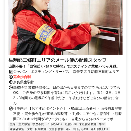
生駒郡三郷町エリアのメール便の配達スタッフ
出勤不要！「自宅近く×好きな時間」でポスティング業務♪＜6ヶ月継続
勤務で合計2万円のプチボーナス＞
ジャパン・ポスティング・サービス 京奈支店 生駒郡三郷町エリア
完全歩合制
奈良県生駒郡
勤務時間 業務時間帯は、日の出から日没までの間で あればいつでも
OK。 ご自身の空き時間を有効に活用いただけます。 週2～3日、1日
2～3時間での勤務OK 午前中だけ、午後だけなどご自分の都合に 合
わ...
仕事内容 【おすすめポイント☆】 ・65歳以上応募可 ・面接時履歴書
不要 ・完全歩合/お仕事量の調整可 ・主婦シニア中心に活躍中 ・短時
間OK /スキマ時間やWワークにも♪ ・自宅から自分のペースでポ...
主婦・主夫歓迎
学歴不問
平日のみOK
経験不問
未経験者歓迎
午前
経験者歓迎
夕方
長期歓迎
完全歩合制
週2・3日からOK
週4日以上OK