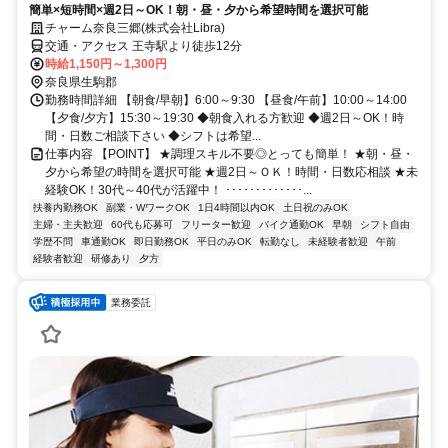
簡単×短時間×週2日～OK！朝・昼・夕から希望時間を選択可能
チャーム奈良三郷(株式会社Libra)
交通・アクセス 王寺駅より徒歩12分
時給1,150円～1,300円
奈良県生駒郡
勤務時間詳細 【朝食/早朝】6:00～9:30 【昼食/午前】10:00～14:00
【夕食/夕方】15:30～19:30 ◆朝食入れる方歓迎 ◆週2日～OK！時
間・日数ご相談下さい ◆シフトは希望...
仕事内容 【POINT】 ★調理スキル不要◎とっても簡単！ ★朝・昼・
夕から希望の時間を選択可能 ★週2日～ＯＫ！時間・日数応相談 ★未
経験OK！30代～40代が活躍中！ ･････････････...
扶養内勤務OK
副業・WワークOK
1日4時間以内OK
土日祝のみOK
主婦・主夫歓迎
60代も応募可
フリーター歓迎
バイク通勤OK
早朝
シフト自由
学歴不問
車通勤OK
即日勤務OK
平日のみOK
転勤なし
未経験者歓迎
午前
経験者歓迎
研修あり
夕方
業務委託