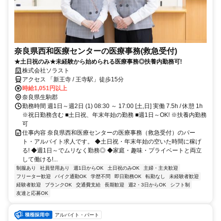
奈良県西和医療センターの医療事務(救急受付)
★土日祝のみ★未経験から始められる医療事務◎扶養内勤務可!
株式会社ソラスト
アクセス 「新王寺 / 王寺駅」徒歩15分
時給1,051円以上
奈良県生駒郡
勤務時間 週1日～週2日 (1) 08:30 ～ 17:00 [土,日] 実働 7.5h / 休憩 1h
※祝日勤務含む ■土日祝、年末年始の勤務 ■週1日～OK! ※扶養内勤務
可
仕事内容 奈良県西和医療センターの医療事務（救急受付）のパー
ト・アルバイト求人です。 ◆土日祝・年末年始の空いた時間に稼げ
る! ◆週1日～でムリなく勤務◎ ◆家庭・趣味・プライベートと両立
して働ける!...
制服あり
社員登用あり
週1日からOK
土日祝のみOK
主婦・主夫歓迎
フリーター歓迎
バイク通勤OK
学歴不問
即日勤務OK
転勤なし
未経験者歓迎
経験者歓迎
ブランクOK
交通費支給
長期歓迎
週2・3日からOK
シフト制
友達と応募OK
アルバイト・パート