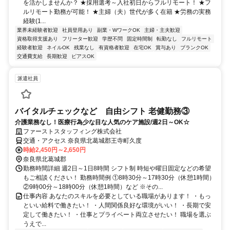
を活かしませんか？ ★採用選考～入社初日からフルリモート！ ★フ
ルリモート勤務が可能！ ★主婦（夫）世代が多く在籍 ★労務の実務
経験(1...
業界未経験者歓迎
社員登用あり
副業・WワークOK
主婦・主夫歓迎
資格取得支援あり
フリーター歓迎
学歴不問
固定時間制
転勤なし
フルリモート
経験者歓迎
ネイルOK
残業なし
有資格者歓迎
在宅OK
賞与あり
ブランクOK
交通費支給
長期歓迎
ピアスOK
派遣社員
バイタルチェックなど 自由シフト 老健勤務③
介護業務なし！医療行為少な目な人気のケア施設/週2日～OK☆
ファーストスタッフィング株式会社
交通・アクセス 奈良県北葛城郡王寺町久度
時給2,450円～2,650円
奈良県北葛城郡
勤務時間詳細 週2日～1日8時間 シフト制 時短や曜日固定などの希望
もご相談ください！ 勤務時間例 ①8時30分～17時30分（休憩1時間）
②9時00分～18時00分（休憩1時間）など ※その...
仕事内容 あなたのスキルを必要としている職場があります！ ・もっ
といい給料で働きたい！ ・人間関係良好な環境がいい！ ・長期で安
定して働きたい！ ・仕事とプライベート両立させたい！ 職場を選ぶ
うえで...