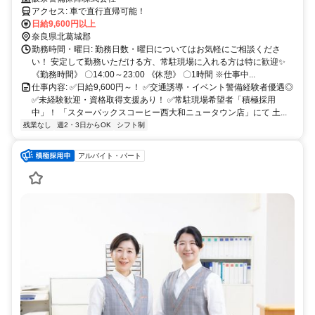
アクセス: 車で直行直帰可能！
日給9,600円以上
奈良県北葛城郡
勤務時間・曜日: 勤務日数・曜日についてはお気軽にご相談くださ
い！ 安定して勤務いただける方、常駐現場に入れる方は特に歓迎✨
《勤務時間》 〇14:00～23:00 《休憩》 〇1時間 ※仕事中...
仕事内容: ✅日給9,600円～！ ✅交通誘導・イベント警備経験者優遇◎
✅未経験歓迎・資格取得支援あり！ ✅常駐現場希望者「積極採用
中」！ 「スターバックスコーヒー西大和ニュータウン店」にて 土...
残業なし
週2・3日からOK
シフト制
アルバイト・パート