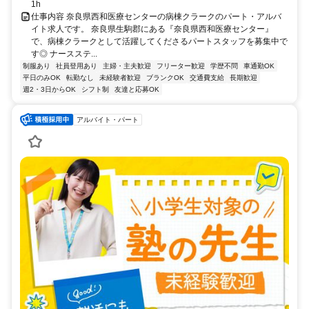
1h
仕事内容 奈良県西和医療センターの病棟クラークのパート・アルバ
イト求人です。 奈良県生駒郡にある『奈良県西和医療センター』
で、病棟クラークとして活躍してくださるパートスタッフを募集中で
す◎ ナースステ...
制服あり
社員登用あり
主婦・主夫歓迎
フリーター歓迎
学歴不問
車通勤OK
平日のみOK
転勤なし
未経験者歓迎
ブランクOK
交通費支給
長期歓迎
週2・3日からOK
シフト制
友達と応募OK
アルバイト・パート