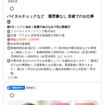
派遣社員
バイタルチェックなど 履歴書なし 老健でのお仕事
③
週2日～シフト自由｜医療行為少なめで安心勤務◎
ファーストスタッフィング株式会社
交通・アクセス 奈良県北葛城郡王寺町久度
時給2,450円～2,650円
奈良県北葛城郡
勤務時間詳細 週2日～1日8時間 シフト制 時短や曜日固定などの希望
もご相談ください！ 勤務時間例 ①8時30分～17時30分（休憩1時間）
②9時00分～18時00分（休憩1時間）など ※その...
仕事内容 あなたのスキルを必要としている施設があります！ 〇最短3
日でお仕事開始！ 介護業務とは分業の為、看護業務に専念できま
す！ 週2日～/平日のみOK/残業なし/施設未経験の方も大歓迎！ 即日
勤...
シフト制
業務委託