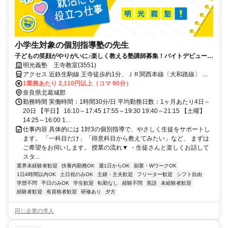
小学生対象の個別指導塾の先生
子どもの笑顔がやりがいに♪楽しく教える塾講師募集！バイトデビューで
も安心の研修あり！週1日からOK
明光義塾 王寺教室(3551)
アクセス 近鉄生駒線 王寺徒歩約1分、ＪＲ関西本線〔大和路線〕 王
寺西口徒歩約1分、ＪＲ和歌山線 王寺西口徒歩約1分
1業務あたり 2,110円以上（コマ 90分）
奈良県北葛城郡
勤務時間 実働時間：1時間30分/日 平均勤務日数：1ヶ月あたり4日～
20日 【平日】 16:10～17:45 17:55～19:30 19:40～21:15 【土曜】
14:25～16:00 1...
仕事内容 具体的には 1対3の個別指導で、やさしく生徒をサポートし
ます。 「一科目だけ」「得意科目から教えてみたい」など、 まずは
ご希望をお伺いします。 授業の流れ▼ ・生徒さんと楽しくお話して
スタ...
業界未経験者歓迎
扶養内勤務OK
週1日からOK
副業・WワークOK
1日4時間以内OK
土日祝のみOK
主婦・主夫歓迎
フリーター歓迎
シフト自由
学歴不問
平日のみOK
学生歓迎
転勤なし
経験不問
英語
未経験者歓迎
経験者歓迎
有資格者歓迎
研修あり
夕方
同じ企業の求人