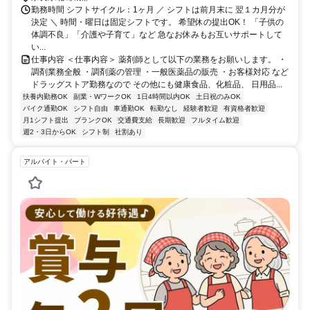
勤務時間 シフトサイクル：1ヶ月 ／ シフトは前月末に 翌１カ月分が
決定 ＼ 時間・曜日は固定シフトです。 希望休の提出OK！ 「子供の
体調不良」「介護や子育て」など 急なお休みもお互いサポートして
い...
仕事内容 ＜仕事内容＞ 薬剤師として以下の業務をお願いします。 ・
調剤業務全般 ・調剤薬の管理 ・一般医薬品の販売 ・お客様対応 など
ドラッグストア勤務なので その他にも健康食品、化粧品、 日用品...
扶養内勤務OK
副業・WワークOK
1日4時間以内OK
土日祝のみOK
バイク通勤OK
シフト自由
車通勤OK
転勤なし
経験者歓迎
有資格者歓迎
月1シフト提出
ブランクOK
交通費支給
長期歓迎
フルタイム歓迎
週2・3日からOK
シフト制
社割あり
アルバイト・パート