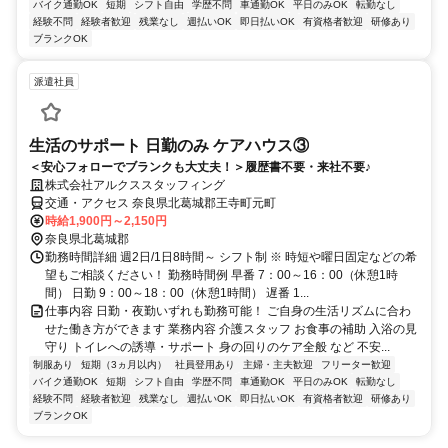
バイク通勤OK
短期
シフト自由
学歴不問
車通勤OK
平日のみOK
転勤なし
経験不問
経験者歓迎
残業なし
週払いOK
即日払いOK
有資格者歓迎
研修あり
ブランクOK
派遣社員
生活のサポート 日勤のみ ケアハウス③
＜安心フォローでブランクも大丈夫！＞履歴書不要・来社不要♪
株式会社アルクススタッフィング
交通・アクセス 奈良県北葛城郡王寺町元町
時給1,900円～2,150円
奈良県北葛城郡
勤務時間詳細 週2日/1日8時間～ シフト制 ※ 時短や曜日固定などの希
望もご相談ください！ 勤務時間例 早番 7：00～16：00（休憩1時
間） 日勤 9：00～18：00（休憩1時間） 遅番 1...
仕事内容 日勤・夜勤いずれも勤務可能！ ご自身の生活リズムに合わ
せた働き方ができます 業務内容 介護スタッフ お食事の補助 入浴の見
守り トイレへの誘導・サポート 身の回りのケア全般 など 不安...
制服あり
短期（3ヵ月以内）
社員登用あり
主婦・主夫歓迎
フリーター歓迎
バイク通勤OK
短期
シフト自由
学歴不問
車通勤OK
平日のみOK
転勤なし
経験不問
経験者歓迎
残業なし
週払いOK
即日払いOK
有資格者歓迎
研修あり
ブランクOK