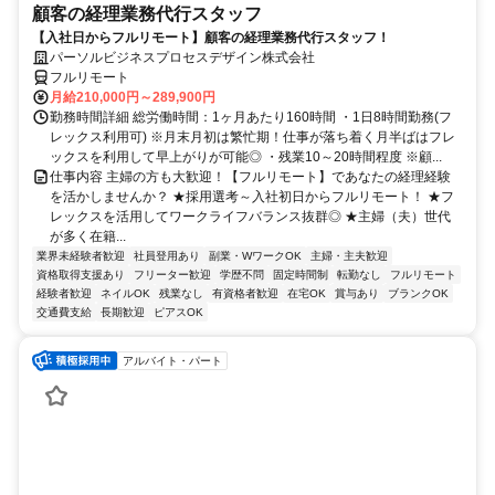
顧客の経理業務代行スタッフ
【入社日からフルリモート】顧客の経理業務代行スタッフ！
パーソルビジネスプロセスデザイン株式会社
フルリモート
月給210,000円～289,900円
勤務時間詳細 総労働時間：1ヶ月あたり160時間 ・1日8時間勤務(フ
レックス利用可) ※月末月初は繁忙期！仕事が落ち着く月半ばはフレ
ックスを利用して早上がりが可能◎ ・残業10～20時間程度 ※顧...
仕事内容 主婦の方も大歓迎！【フルリモート】であなたの経理経験
を活かしませんか？ ★採用選考～入社初日からフルリモート！ ★フ
レックスを活用してワークライフバランス抜群◎ ★主婦（夫）世代
が多く在籍...
業界未経験者歓迎
社員登用あり
副業・WワークOK
主婦・主夫歓迎
資格取得支援あり
フリーター歓迎
学歴不問
固定時間制
転勤なし
フルリモート
経験者歓迎
ネイルOK
残業なし
有資格者歓迎
在宅OK
賞与あり
ブランクOK
交通費支給
長期歓迎
ピアスOK
アルバイト・パート