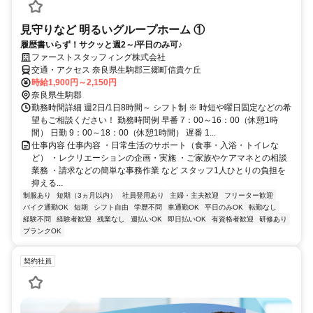
見守りなど 明るいグループホーム ①
履歴書いらず！サクッと週2～/平日のみ可♪
ファーストスタッフィング株式会社
交通・アクセス 奈良県生駒郡三郷町信貴ケ丘
時給1,900円～2,150円
奈良県生駒郡
勤務時間詳細 週2日/1日8時間～ シフト制 ※ 時短や曜日固定などの希
望もご相談ください！ 勤務時間例 早番 7：00～16：00（休憩1時
間） 日勤 9：00～18：00（休憩1時間） 遅番 1...
仕事内容 仕事内容 ・日常生活のサポート（食事・入浴・トイレな
ど） ・レクリエーションの企画・実施 ・ご家族やケアマネとの相談
業務 ・請求などの簡単な事務作業 など スタッフ1人ひとりの負担を
抑える...
制服あり
短期（3ヵ月以内）
社員登用あり
主婦・主夫歓迎
フリーター歓迎
バイク通勤OK
短期
シフト自由
学歴不問
車通勤OK
平日のみOK
転勤なし
経験不問
経験者歓迎
残業なし
週払いOK
即日払いOK
有資格者歓迎
研修あり
ブランクOK
契約社員