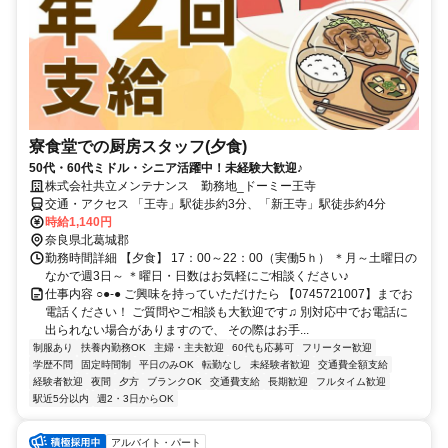
寮食堂での厨房スタッフ(夕食)
50代・60代ミドル・シニア活躍中！未経験大歓迎♪
株式会社共立メンテナンス 勤務地_ドーミー王寺
交通・アクセス 「王寺」駅徒歩約3分、「新王寺」駅徒歩約4分
時給1,140円
奈良県北葛城郡
勤務時間詳細 【夕食】 17：00～22：00（実働5ｈ） ＊月～土曜日の
なかで週3日～ ＊曜日・日数はお気軽にご相談ください♪
仕事内容 ○●-● ご興味を持っていただけたら 【0745721007】までお
電話ください！ ご質問やご相談も大歓迎です♫ 別対応中でお電話に
出られない場合がありますので、 その際はお手...
制服あり
扶養内勤務OK
主婦・主夫歓迎
60代も応募可
フリーター歓迎
学歴不問
固定時間制
平日のみOK
転勤なし
未経験者歓迎
交通費全額支給
経験者歓迎
夜間
夕方
ブランクOK
交通費支給
長期歓迎
フルタイム歓迎
駅近5分以内
週2・3日からOK
アルバイト・パート