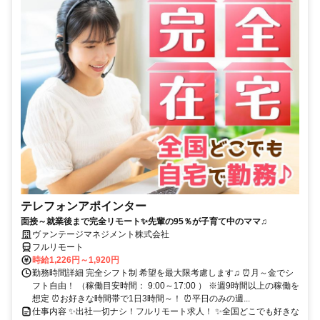
テレフォンアポインター
面接～就業後まで完全リモート✨先輩の95％が子育て中のママ♫
ヴァンテージマネジメント株式会社
フルリモート
時給1,226円～1,920円
勤務時間詳細 完全シフト制 希望を最大限考慮します♫ ⏰月～金でシ
フト自由！ （稼働目安時間： 9:00～17:00 ） ※週9時間以上の稼働を
想定 ⏰お好きな時間帯で1日3時間～！ ⏰平日のみの週...
仕事内容 ✨出社一切ナシ！フルリモート求人！ ✨全国どこでも好きな