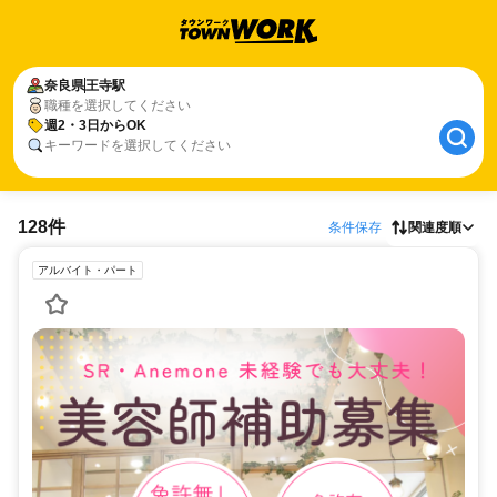
奈良県
王寺駅
職種を選択してください
週2・3日からOK
キーワードを選択してください
128件
条件保存
関連度順
アルバイト・パート