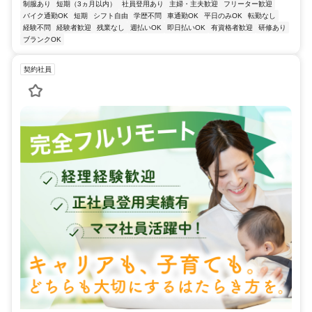
制服あり
短期（3ヵ月以内）
社員登用あり
主婦・主夫歓迎
フリーター歓迎
バイク通勤OK
短期
シフト自由
学歴不問
車通勤OK
平日のみOK
転勤なし
経験不問
経験者歓迎
残業なし
週払いOK
即日払いOK
有資格者歓迎
研修あり
ブランクOK
契約社員