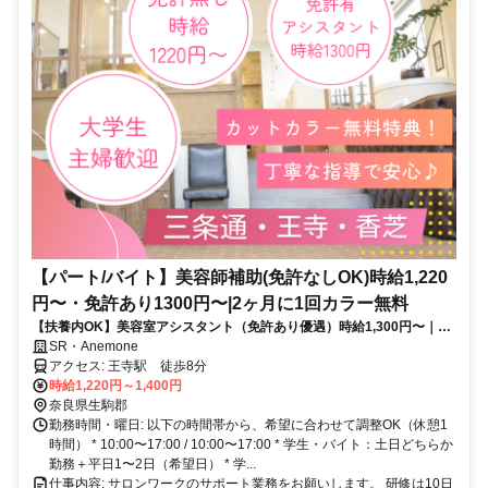
【パート/バイト】美容師補助(免許なしOK)時給1,220
円〜・免許あり1300円〜|2ヶ月に1回カラー無料
【扶養内OK】美容室アシスタント（免許あり優遇）時給1,300円〜｜営
業時間内レッスン
SR・Anemone
アクセス: 王寺駅 徒歩8分
時給1,220円～1,400円
奈良県生駒郡
勤務時間・曜日: 以下の時間帯から、希望に合わせて調整OK（休憩1
時間） * 10:00〜17:00 / 10:00〜17:00 * 学生・バイト：土日どちらか
勤務＋平日1〜2日（希望日） * 学...
仕事内容: サロンワークのサポート業務をお願いします。 研修は10日