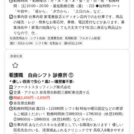
勤務時間 ・勤務曜日：月・火・水・木・金・土・日・祝 ・勤務時
間： [1] 10:00～20:00 ・最低勤務日数（週）：2日 ◆短時間パート
「午前中」「昼から」「夕方から」 「土日のみ」など...
仕事内容 仕事内容 家電量販店エディオン店内でのお仕事です。商品
の補充・レジ・簡単なお客応対、事務、電話受付などがあります。募
集強化中！家電の知識がなくても大丈夫です!生活に身近な商品ばか
りなので、仕...
社員登用あり
シフト自由
交通費支給
長期歓迎
フルタイム歓迎
週2・3日からOK
シフト制
社割あり
週4日以上OK
派遣社員
看護職 自由シフト 診療所 ①
＊優しい院長で安心＊週2～/履歴書不要♪
ファーストスタッフィング株式会社
交通・アクセス 奈良県生駒郡三郷町東信貴ケ丘
時給2,450円～2,650円
奈良県生駒郡
勤務時間詳細 週2日～1日8時間 シフト制 時短や曜日固定などの希望
もご相談ください！ 勤務時間例 ①8時30分～17時30分（休憩1時間）
②9時00分～18時00分（休憩1時間）など ※その...
仕事内容 あなたのスキルを必要としている職場があります！ 優しい
院長先生のいる、清潔感あふれるクリニックです 高収入&働きやすさ