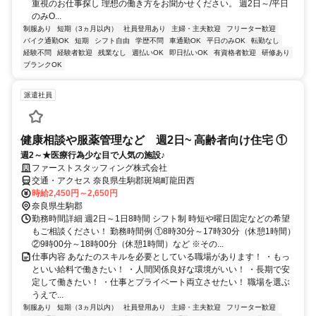
重視のお仕事探し 理想の働き方をお聞かせください。 週2日～/平日
のみO...
制服あり
短期（3ヵ月以内）
社員登用あり
主婦・主夫歓迎
フリーター歓迎
バイク通勤OK
短期
シフト自由
学歴不問
車通勤OK
平日のみOK
転勤なし
経験不問
経験者歓迎
残業なし
週払いOK
即日払いOK
有資格者歓迎
研修あり
ブランクOK
派遣社員
健康相談や服薬管理など 週2日~ 高齢者向け住宅 ①
週2～★医療行為少な目で人気の施設♪
ファーストスタッフィング株式会社
交通・アクセス 奈良県生駒郡斑鳩町龍田西
時給2,450円～2,650円
奈良県生駒郡
勤務時間詳細 週2日～1日8時間 シフト制 時短や曜日固定などの希望
もご相談ください！ 勤務時間例 ①8時30分～17時30分（休憩1時間）
②9時00分～18時00分（休憩1時間）など ※その...
仕事内容 あなたのスキルを必要としている職場があります！ ・もっ
といい給料で働きたい！ ・人間関係良好な環境がいい！ ・長期で安
定して働きたい！ ・仕事とプライベート両立させたい！ 職場を選ぶ
うえで...
制服あり
短期（3ヵ月以内）
社員登用あり
主婦・主夫歓迎
フリーター歓迎