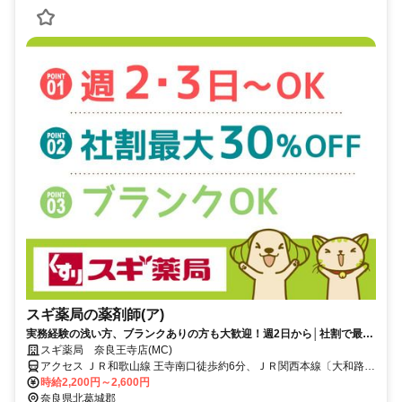
スギ薬局の薬剤師(ア)
実務経験の浅い方、ブランクありの方も大歓迎！週2日から│社割で最大
30％オフ♪
スギ薬局 奈良王寺店(MC)
アクセス ＪＲ和歌山線 王寺南口徒歩約6分、ＪＲ関西本線〔大和路
線〕 王寺南口徒歩約6分、近鉄田原本線 新王寺徒歩約7分
時給2,200円～2,600円
奈良県北葛城郡