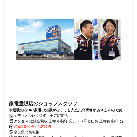
家電量販店のショップスタッフ
未経験の方OK!家電の知識がなくても大丈夫☆研修がありますので安心
してお仕事ができますよ♪
エディオン(EDION) 王寺駅前店
アクセス 近鉄生駒線 王寺徒歩約1分、ＪＲ和歌山線 王寺徒歩約1分、
ＪＲ関西本線〔大和路線〕 王寺徒歩約1分
時給1,060円～1,210円
奈良県北葛城郡