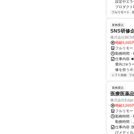
設定やエラ
プロダクトDB
フルリモート
業務委託
SNS研修
株式会社BES
時給5,000
フルリモー
勤務時間・
仕事内容:
業向けeラ
修を担うポ
シフト自由
フ
業務委託
医療医薬
株式会社Edge
時給3,00
フルリモー
勤務時間・
勤務時間：
仕事内容:
びメディカル