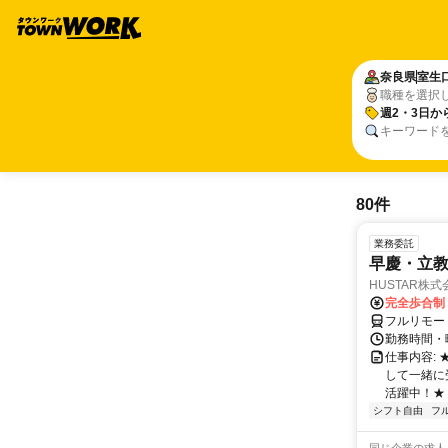
奈良県
室生
職種を選択
週2・3日か
キーワード
80件
業務委託
早慶・立教
HUSTAR株式
完全歩合制
フルリモー
勤務時間・曜
仕事内容:
して一緒に
活躍中！★
シフト自由
フ