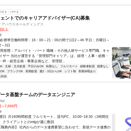
バイト・パート
ェントでのキャリアアドバイザー(CA)募集
ィアハウスホールディングス
0円以上
ト
 標準労働時間帯：16：00～21：00の間で1日2～4h 平日：月曜日～
2～3日
雇用形態：アルバイト・パート 職種：その他人材サービス専門職、キャ
イザー 当社が運営する「管理部門キャリア」は、経理・人事・総務・
・IR・経営企画・事業企画など、管理部...
K
主婦・主夫歓迎
平日のみOK
転勤なし
フルリモート
経験者歓迎
残業なし
OK
ブランクOK
長期歓迎
週2・3日からOK
シフト制
長期休暇あり
装自由
データ基盤チームのデータエンジニア
tal
円～7,000円
ト
日: 月160時間程度 フルリモート、貸与PC、10:00~18:30（1時間任
、クライアントとのmtgが週に数回
 【職務内容】 社内からのデータ連携要望に合わせて、新規データ連携の