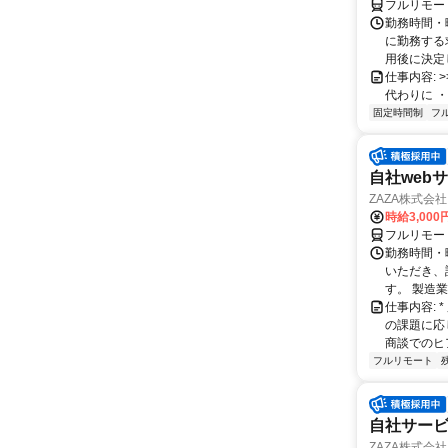
フルリモー
勤務時間・
に勤務する
用後に決定し
仕事内容: >>
代わりに ・
固定時間制
フ
自社web
ZAZA株式会社
時給3,000
フルリモー
勤務時間・
いただき、
す。 製造
仕事内容:
の課題に応
商談でのヒ
フルリモート
自社サービ
ZAZA株式会社