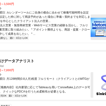
円～3,500円
ト
曜日: カレンダーツールにご自身の都合に合わせて稼働可能時間を設定
設定した枠に対して商談予約があった場合に準備～契約までを対応しま
業を中心としたクライアント法人の営業...
 * 法人営業・無形商材営業・Webサービス営業の経験を活かし、フルリ
案営業に取り組みたい。 * アポイント獲得よりも、商談・提案・クロー
して成果を出したい。 * ...
残業なし
週2・3日からOK
向けデータアナリスト
tal
円～7,000円
ト
日: 月128時間(0.8人月)程度​ フルリモート（クライアントとのMTGが
【職務内容】 社内要望に応じてTableauを用いてsnowflake上のデータ可
。 クイックなPDCAを行うため柔軟性が必要となる。
在宅OK
週2・3日からOK