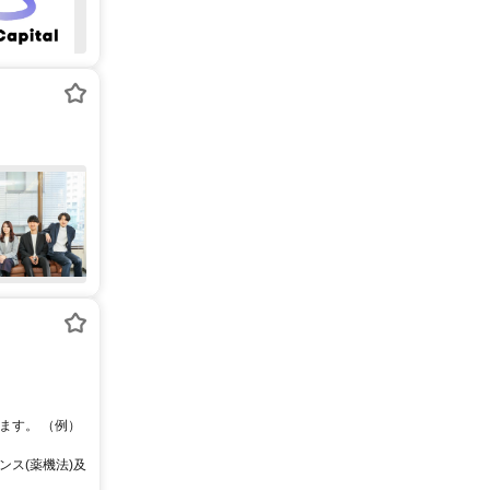
ます。 （例）
ス(薬機法)及