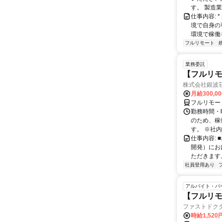
す。 製造
仕事内容:
境で自身の
環境で稼働し
フルリモート
業務委託
【フルリモ
株式会社銀波
月給300,0
フルリモー
勤務時間・曜
のため、稼
す。 ※社内
仕事内容:
開発）にお
ただきます。
社員登用あり
アルバイト・パ
【フルリモ
ファストドク
時給1,52