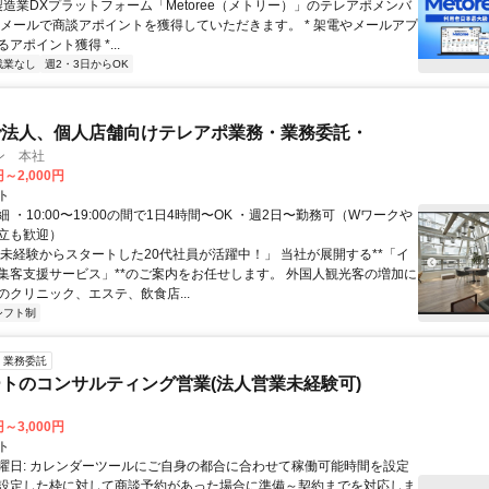
製造業DXプラットフォーム「Metoree（メトリー）」のテレアポメンバ
やメールで商談アポイントを獲得していただきます。 * 架電やメールアプ
アポイント獲得 *...
残業なし
週2・3日からOK
で法人、個人店舗向けテレアポ業務・業務委託・
ン 本社
円～2,000円
ト
 ・10:00〜19:00の間で1日4時間〜OK ・週2日〜勤務可（Wワークや
立も歓迎）
「未経験からスタートした20代社員が活躍中！」 当社が展開する**「イ
集客支援サービス」**のご案内をお任せします。 外国人観光客の増加に
のクリニック、エステ、飲食店...
シフト制
業務委託
トのコンサルティング営業(法人営業未経験可)
円～3,000円
ト
曜日: カレンダーツールにご自身の都合に合わせて稼働可能時間を設定
設定した枠に対して商談予約があった場合に準備～契約までを対応しま