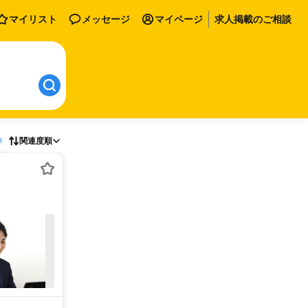
マイリスト
メッセージ
マイページ
求人掲載のご相談
存
関連度順