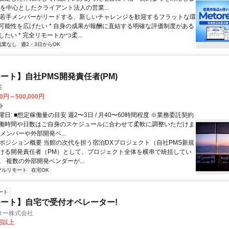
業を中心としたクライアント法人の営業...
 * 若手メンバーがリードする、新しいチャレンジを歓迎するフラットな環
可能性を広げたい * 自身の成果が報酬に直結する明確な評価制度がある
たい * 完全リモートかつ柔...
残業なし
週2・3日からOK
ート】自社PMS開発責任者(PM)
荘
00円～500,000円
ト
日: ■想定稼働量の目安 週2〜3日 / 月40〜60時間程度 ※業務委託契約
働時間や日数はご自身のスケジュールに合わせて柔軟に調整いただけま
メンバーや外部開発ベ...
 ■ポジション概要 当館の次代を担う宿泊DXプロジェクト（自社PMS新規
ける開発責任者（PM）として、プロジェクト全体を横串で統括してい
 複数の外部開発ベンダーが...
フルリモート
在宅OK
ート
ート】自宅で受付オペレーター!
ター株式会社
0円以上