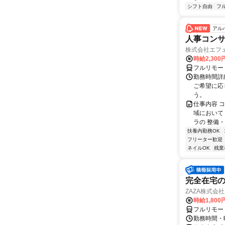
シフト自由
フ
アル
人事コン
株式会社エフ
時給2,30
フルリモー
勤務時間詳細
ご希望に応
う。
仕事内容 
域において
ラの 整備・
扶養内勤務OK
フリーター歓迎
ネイルOK
残業
完全在宅の
ZAZA株式会社
時給1,800
フルリモー
勤務時間・