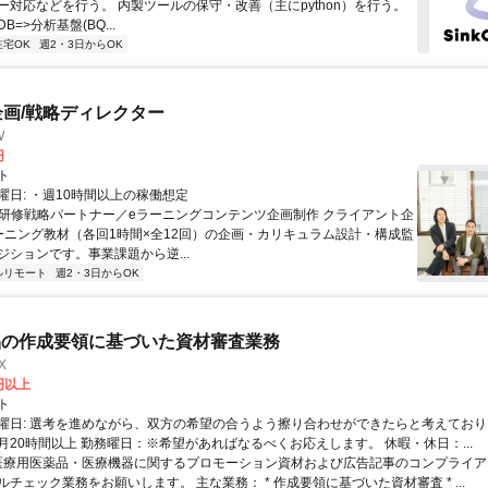
ー対応などを行う。 内製ツールの保守・改善（主にpython）を行う。
=>分析基盤(BQ...
在宅OK
週2・3日からOK
企画/戦略ディレクター
W
円
ト
曜日: ・週10時間以上の稼働想定
 ■研修戦略パートナー／eラーニングコンテンツ企画制作 クライアント企
ーニング教材（各回1時間×全12回）の企画・カリキュラム設計・構成監
ジションです。事業課題から逆...
ルリモート
週2・3日からOK
品の作成要領に基づいた資材審査業務
X
0円以上
ト
曜日: 選考を進めながら、双方の希望の合うよう擦り合わせができたらと考えており
月20時間以上 勤務曜日：※希望があればなるべくお応えします。 休暇・休日：...
 医療用医薬品・医療機器に関するプロモーション資材および広告記事のコンプライアン
チェック業務をお願いします。 主な業務： * 作成要領に基づいた資材審査 * ...