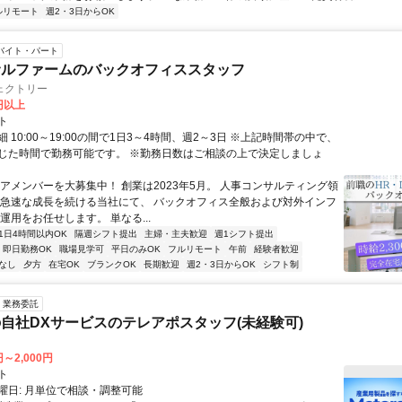
ルリモート
週2・3日からOK
バイト・パート
サルファームのバックオフィススタッフ
ェクトリー
0円以上
ト
 10:00～19:00の間で1日3～4時間、週2～3日 ※上記時間帯の中で、
じた時間で勤務可能です。 ※勤務日数はご相談の上で決定しましょ
コアメンバーを大募集中！ 創業は2023年5月。 人事コンサルティング領
 急速な成長を続ける当社にて、 バックオフィス全般および対外インフ
運用をお任せします。 単なる...
1日4時間以内OK
隔週シフト提出
主婦・主夫歓迎
週1シフト提出
即日勤務OK
職場見学可
平日のみOK
フルリモート
午前
経験者歓迎
なし
夕方
在宅OK
ブランクOK
長期歓迎
週2・3日からOK
シフト制
業務委託
自社DXサービスのテレアポスタッフ(未経験可)
円～2,000円
ト
曜日: 月単位で相談・調整可能