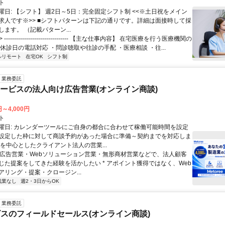
ト
曜日: 【シフト】 週2日～5日：完全固定シフト制 <<※土日祝をメイン
求人です※>> ■シフトパターンは下記の通りです。詳細は面接時して採
ます。 （記載パターン...
 -------------------------------- 【主な仕事内容】 在宅医療を行う医療機関の
休診日の電話対応 ・問診聴取や往診の手配 ・医療相談 ・往...
ルリモート
在宅OK
シフト制
業務委託
サービスの法人向け広告営業(オンライン商談)
円～4,000円
ト
曜日: カレンダーツールにご自身の都合に合わせて稼働可能時間を設定
設定した枠に対して商談予約があった場合に準備～契約までを対応しま
業を中心としたクライアント法人の営業...
 * 広告営業・Webソリューション営業・無形商材営業などで、法人顧客
じた提案をしてきた経験を活かしたい * アポイント獲得ではなく、Web
アリング・提案・クロージン...
残業なし
週2・3日からOK
業務委託
スのフィールドセールス(オンライン商談)