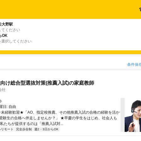
口大野駅
してください
らOK
を選択してください
条件保
向け総合型選抜対策(推薦入試)の家庭教師
会社
ト
日: 自由
 ★未経験歓迎★「AO、指定校推薦、その他推薦入試の合格の経験を活か
受験生の合格へ伴走しませんか？」 ★早慶の学生をはじめ、社会人も
 私たちが提供するのは「推薦入試対...
ルリモート
完全歩合制
週2・3日からOK