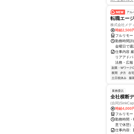
同じ企業の求人
アル
転職エージ
株式会社メデ
時給2,50
フルリモー
勤務時間詳細
金曜日で週
仕事内容 
リアアドバ
法務・広報
副業・WワークO
夜間
夕方
在宅
土日祝休み
服
業務委託
全社横断
(合同)SinkCapi
時給4,000
フルリモー
勤務時間・曜
意で休憩）
仕事内容: