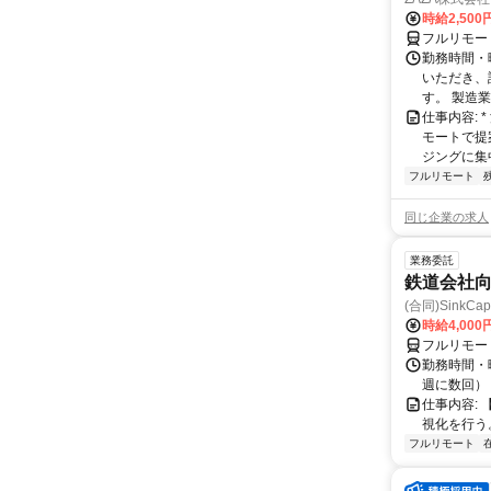
時給2,500
フルリモー
勤務時間・
いただき、
す。 製造
仕事内容:
モートで提
ジングに集中
フルリモート
同じ企業の求人
業務委託
鉄道会社
(合同)SinkCapi
時給4,000
フルリモー
勤務時間・曜
週に数回）
仕事内容: 
視化を行う
フルリモート