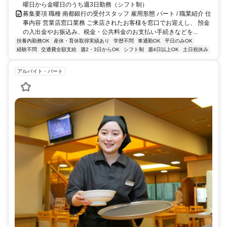
曜日から金曜日のうち週3日勤務（シフト制）
募集要項 職種 南都銀行の受付スタッフ 雇用形態 パート / 職業紹介 仕
事内容 営業店窓口業務 ご来店されたお客様を窓口でお迎えし、 預金
の入出金やお振込み、税金・公共料金のお支払い手続きなどを...
扶養内勤務OK
産休・育休取得実績あり
学歴不問
車通勤OK
平日のみOK
経験不問
交通費全額支給
週2・3日からOK
シフト制
週4日以上OK
土日祝休み
アルバイト・パート