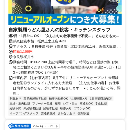
自家製麺うどん屋さんの接客・キッチンスタッフ
週2日・1日3h～OK！「久しぶりの仕事復帰で不安…」そんな方も大歓
迎！フォロー体制ばっちりでブランクある主婦さんも活躍中◎3カ月～
鶴丸饂飩本舗 桜井上之庄店 /623
半年の短期勤務もOK
アクセス ＪＲ桜井線 桜井（奈良県）北口徒歩約11分、近鉄大阪線 桜
井（奈良県）北口徒歩約11分、近鉄大阪線 大福徒歩約18分
時給1,100円
奈良県桜井市
勤務時間 10:00-21:00 上記時間帯で曜日、時間などは面接の際 お気
軽にご相談ください◎3カ月～半年の短期勤務もOK ※週2～5日・1日
3～5時間程度でOK（応相談）
仕事内容 【お仕事内容】 8月下旬にリニューアルオープン！ 未経験
者歓迎◎ランチタイム入れる方大歓迎！ 【主なお仕事内容】 お仕事
は簡単なものから、少しずつお任せします！ ●うどんを湯がく等、調
理...
制服あり
業界未経験者歓迎
扶養内勤務OK
社員登用あり
1日4時間以内OK
主婦・主夫歓迎
フリーター歓迎
短期
シフト自由
車通勤OK
学生歓迎
経験不問
未経験者歓迎
経験者歓迎
研修あり
ブランクOK
オープニングスタッフ
交通費支給
まかないあり
長期歓迎
アルバイト・パート