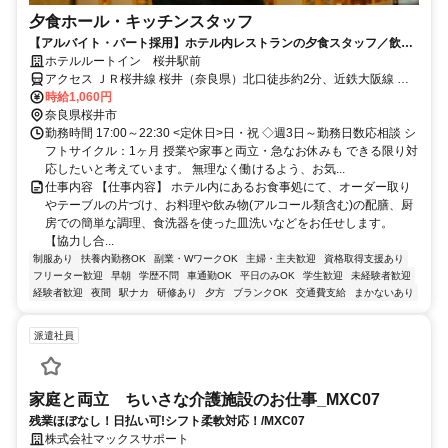
夕食ホール・キッチンスタッフ
【アルバイト・パート採用】ホテル内レストランの夕食スタッフ／飲食
未経験歓迎！学生・主婦活躍中
ホテルルートイン 桜井駅前
アクセス ＪＲ桜井線 桜井（奈良県）北口徒歩約2分、近鉄大阪線 桜
井（奈良県）北口徒歩約2分
時給1,060円
奈良県桜井市
勤務時間 17:00～22:30 <定休日>日・祝 ◇週3日～勤務日数応相談 シ
フトサイクル：1ヶ月 授業や家事と両立・急なお休みも できる限り対
応したいと考えています。 無理なく働けるよう、お気...
仕事内容 【仕事内容】 ホテル内にあるお食事処にて、オーダー取り
やテーブルの片づけ、お料理や飲み物(アルコール類含む)の配膳、厨
房での簡単な調理、食洗器を使った皿洗いなどをお任せします。
【協力し合...
制服あり
扶養内勤務OK
副業・WワークOK
主婦・主夫歓迎
資格取得支援あり
フリーター歓迎
早朝
学歴不問
車通勤OK
平日のみOK
学生歓迎
未経験者歓迎
経験者歓迎
夜間
駅ナカ
研修あり
夕方
ブランクOK
交通費支給
まかないあり
派遣社員
家庭と両立 ちいさな介護施設のお仕事_MXC07
残業ほぼなし！日払い可!シフト柔軟対応！/MXC07
株式会社マックスサポート