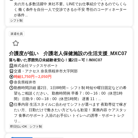
夫の方も多数活躍中 来社不要。LINEでお仕事紹介できるのでらくら
く 働く条件を自分一人で交渉できるか不安 専任のコーディネーター
が条件...
シフト制
派遣社員
介護度が低い 介護老人保健施設の生活支援_MXC07
落ち着いた雰囲気◎未経験者安心！週2日～可！/MXC07
株式会社マックスサポート
交通・アクセス 奈良県桜井市大字阿部
時給1,750円～2,050円
奈良県桜井市
勤務時間詳細 週2日、1日8時間～ シフト制 時短や曜日固定などの希
望もご相談ください。 勤務時間例 早番 7：00～16：00（休憩1時
間） 日勤 9：00～18：00（休憩1時間） 遅番 11：...
仕事内容 生活スタイルに合わせてシフトが選べます 夜勤専従で稼ぎ
たい方、日勤だけで働きたい方どちらも歓迎！ 業務内容 ケアスタッ
フ 食事のサポート 入浴のお手伝い トイレへの誘導・サポート レク
リ...
即日払いOK
シフト制