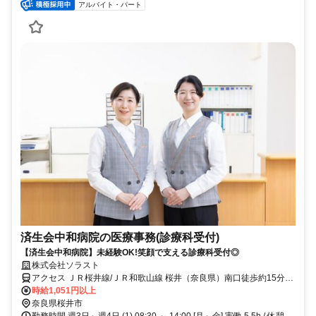
アルバイト・パート
済生会中和病院の医療事務(診療科受付)
【済生会中和病院】未経験OK!笑顔で支える診療科受付◎
株式会社ソラスト
アクセス ＪＲ桜井線/ＪＲ和歌山線 桜井（奈良県）南口徒歩約15分、
近鉄大阪線 桜井（奈良県）南口徒歩約15分 車通勤可
時給1,051円以上
奈良県桜井市